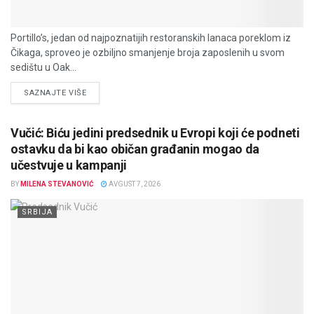
Portillo’s, jedan od najpoznatijih restoranskih lanaca poreklom iz
Čikaga, sproveo je ozbiljno smanjenje broja zaposlenih u svom
sedištu u Oak...
DETAILS
SAZNAJTE VIŠE
Vučić: Biću jedini predsednik u Evropi koji će podneti
ostavku da bi kao običan građanin mogao da
učestvuje u kampanji
BY
MILENA STEVANOVIĆ
AVGUST 7, 2026
SRBIJA