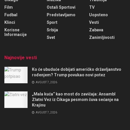
Film
Ostali Sportovi
TV
Fudbal
Predstavljamo
Uopsteno
Klinci
Sport
Vesti
Korisne
Srbija
Zabava
Informacije
Svet
Zanimljivosti
Najnovije vesti
Ko će ubuduće dobijati američko državljanstvo
rođenjem? Trump povukao novi potez
AVGUST 7, 2026
„Mala kuća“ kao most do zavičaja: Ansambl
Zlatni Vez iz Čikaga pesmom čuva sećanje na
Krajinu
AVGUST 7, 2026