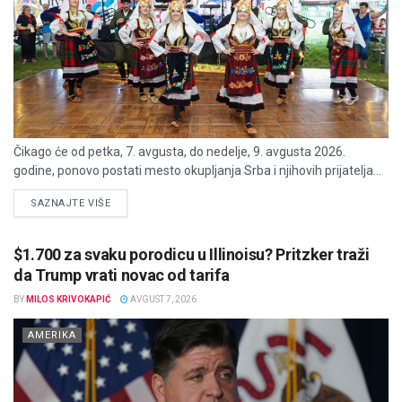
Čikago će od petka, 7. avgusta, do nedelje, 9. avgusta 2026.
godine, ponovo postati mesto okupljanja Srba i njihovih prijatelja...
DETAILS
SAZNAJTE VIŠE
$1.700 za svaku porodicu u Illinoisu? Pritzker traži
da Trump vrati novac od tarifa
BY
MILOS KRIVOKAPIĆ
AVGUST 7, 2026
AMERIKA