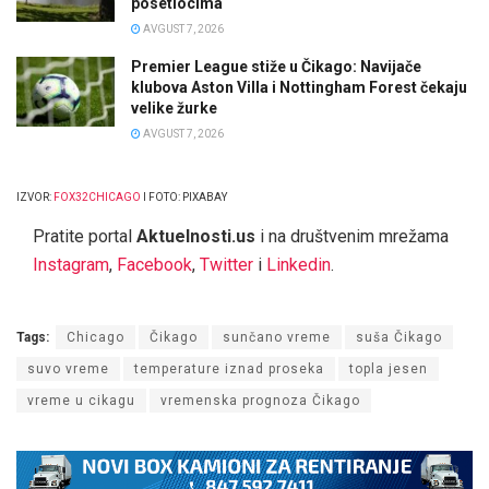
posetiocima
AVGUST 7, 2026
Premier League stiže u Čikago: Navijače
klubova Aston Villa i Nottingham Forest čekaju
velike žurke
AVGUST 7, 2026
IZVOR:
FOX32CHICAGO
I FOTO: PIXABAY
Pratite portal
Aktuelnosti.us
i na društvenim mrežama
Instagram
,
Facebook
,
Twitter
i
Linkedin
.
Tags:
Chicago
Čikago
sunčano vreme
suša Čikago
suvo vreme
temperature iznad proseka
topla jesen
vreme u cikagu
vremenska prognoza Čikago