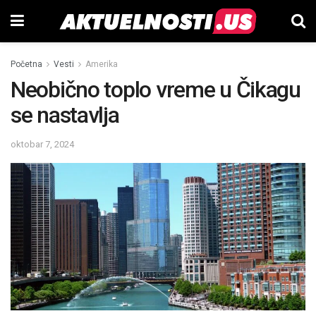
Početna
Vesti
Amerika
Neobično toplo vreme u Čikagu
se nastavlja
oktobar 7, 2024