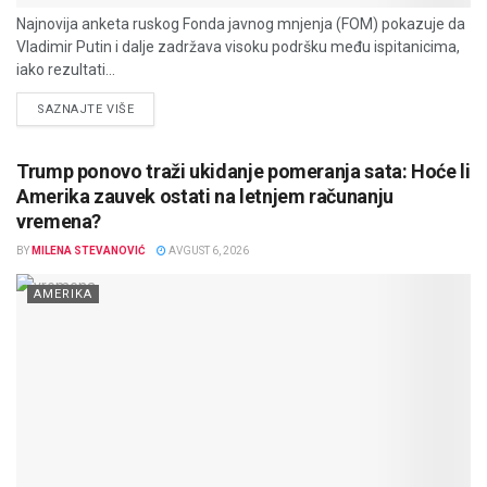
Najnovija anketa ruskog Fonda javnog mnjenja (FOM) pokazuje da
Vladimir Putin i dalje zadržava visoku podršku među ispitanicima,
iako rezultati...
DETAILS
SAZNAJTE VIŠE
Trump ponovo traži ukidanje pomeranja sata: Hoće li
Amerika zauvek ostati na letnjem računanju
vremena?
BY
MILENA STEVANOVIĆ
AVGUST 6, 2026
AMERIKA