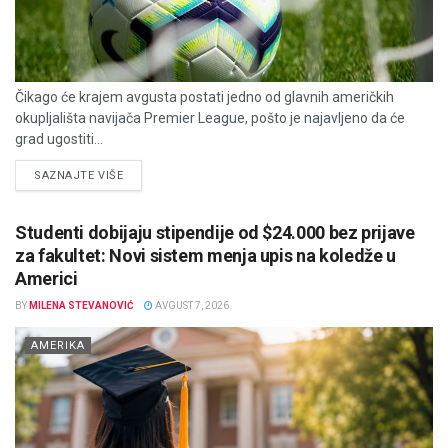
Čikago će krajem avgusta postati jedno od glavnih američkih
okupljališta navijača Premier League, pošto je najavljeno da će
grad ugostiti...
DETAILS
SAZNAJTE VIŠE
Studenti dobijaju stipendije od $24.000 bez prijave
za fakultet: Novi sistem menja upis na koledže u
Americi
BY
MILENA STEVANOVIĆ
AVGUST 7, 2026
AMERIKA