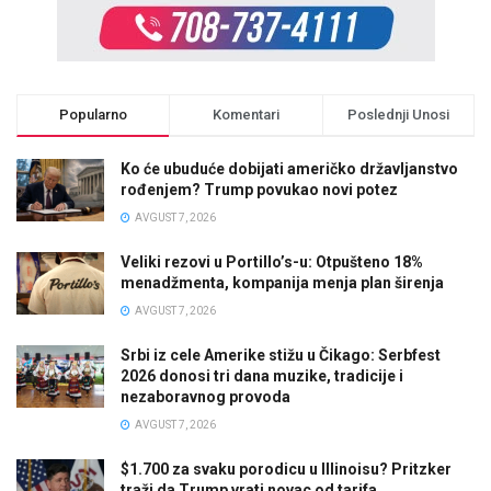
Popularno
Komentari
Poslednji Unosi
Ko će ubuduće dobijati američko državljanstvo
rođenjem? Trump povukao novi potez
AVGUST 7, 2026
Veliki rezovi u Portillo’s-u: Otpušteno 18%
menadžmenta, kompanija menja plan širenja
AVGUST 7, 2026
Srbi iz cele Amerike stižu u Čikago: Serbfest
2026 donosi tri dana muzike, tradicije i
nezaboravnog provoda
AVGUST 7, 2026
$1.700 za svaku porodicu u Illinoisu? Pritzker
traži da Trump vrati novac od tarifa