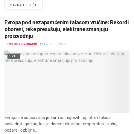
DETAILS
SAZNAJTE VIŠE
Evropa pod nezapamćenim talasom vrućine: Rekordi
oboreni, reke presušuju, elektrane smanjuju
proizvodnju
BY
MILOS KRIVOKAPIĆ
AVGUST 6, 2026
SVET
Evropa se suočava sa jednim od najtežih toplotnih talasa
poslednjih godina, koji je doneo rekordne temperature, sušu,
požare i ozbiljne...