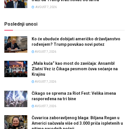
AVGUST 7, 2026
Poslednji unosi
Ko će ubuduće dobijati američko državljanstvo
rođenjem? Trump povukao novi potez
AVGUST 7, 2026
„Mala kuća“ kao most do zavičaja: Ansambl
Zlatni Vez iz Čikaga pesmom čuva sećanje na
Krajinu
AVGUST 7, 2026
Čikago se sprema za Riot Fest: Velika imena
raspoređena na tri bine
AVGUST 7, 2026
Čuvarica zaboravljenog blaga: Biljana Regan u
Americi sačuvala više od 3.000 priča ispletenih u
nitima narodnih nošnji