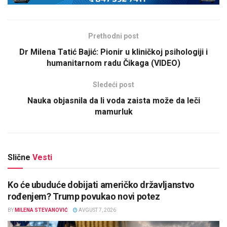
Prethodni post
Dr Milena Tatić Bajić: Pionir u kliničkoj psihologiji i
humanitarnom radu Čikaga (VIDEO)
Sledeći post
Nauka objasnila da li voda zaista može da leči
mamurluk
Slične
Vesti
Ko će ubuduće dobijati američko državljanstvo
rođenjem? Trump povukao novi potez
BY
MILENA STEVANOVIĆ
AVGUST 7, 2026