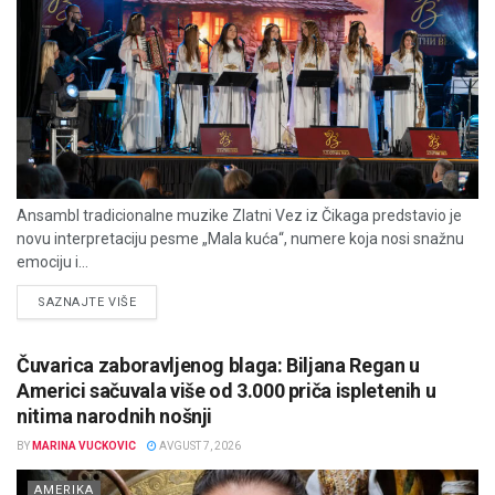
Ansambl tradicionalne muzike Zlatni Vez iz Čikaga predstavio je
novu interpretaciju pesme „Mala kuća“, numere koja nosi snažnu
emociju i...
DETAILS
SAZNAJTE VIŠE
Čuvarica zaboravljenog blaga: Biljana Regan u
Americi sačuvala više od 3.000 priča ispletenih u
nitima narodnih nošnji
BY
MARINA VUCKOVIC
AVGUST 7, 2026
AMERIKA