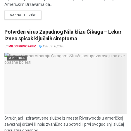
Američkim Državama da...
DETAILS
SAZNAJTE VIŠE
Potvrđen virus Zapadnog Nila blizu Čikaga – Lekar
izneo spisak ključnih simptoma
BY
MILOS KRIVOKAPIĆ
AVGUST 6, 2026
AMERIKA
Stručnjaci i zdravstvene službe iz mesta Riverwoods u američkoj
saveznoj državi Illinois zvanično su potvrdili prvi ovogodišnji slučaj
prisustva opasnog...