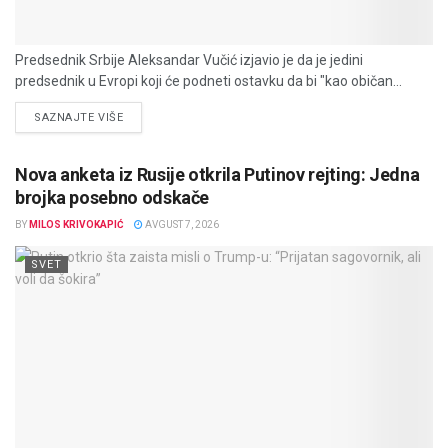
Predsednik Srbije Aleksandar Vučić izjavio je da je jedini
predsednik u Evropi koji će podneti ostavku da bi "kao običan...
DETAILS
SAZNAJTE VIŠE
Nova anketa iz Rusije otkrila Putinov rejting: Jedna
brojka posebno odskače
BY
MILOS KRIVOKAPIĆ
AVGUST 7, 2026
SVET