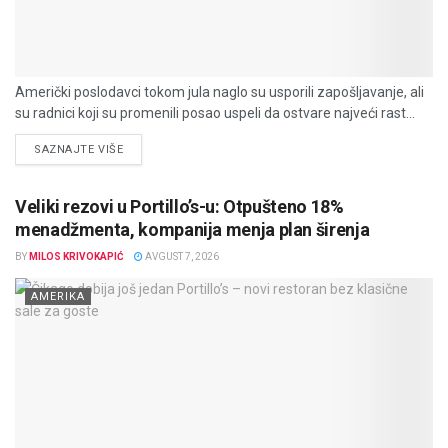
Američki poslodavci tokom jula naglo su usporili zapošljavanje, ali
su radnici koji su promenili posao uspeli da ostvare najveći rast...
DETAILS
SAZNAJTE VIŠE
Veliki rezovi u Portillo’s-u: Otpušteno 18%
menadžmenta, kompanija menja plan širenja
BY
MILOS KRIVOKAPIĆ
AVGUST 7, 2026
AMERIKA