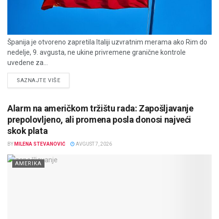
Španija je otvoreno zapretila Italiji uzvratnim merama ako Rim do
nedelje, 9. avgusta, ne ukine privremene granične kontrole
uvedene za...
DETAILS
SAZNAJTE VIŠE
Alarm na američkom tržištu rada: Zapošljavanje
prepolovljeno, ali promena posla donosi najveći
skok plata
BY
MILENA STEVANOVIĆ
AVGUST 7, 2026
AMERIKA