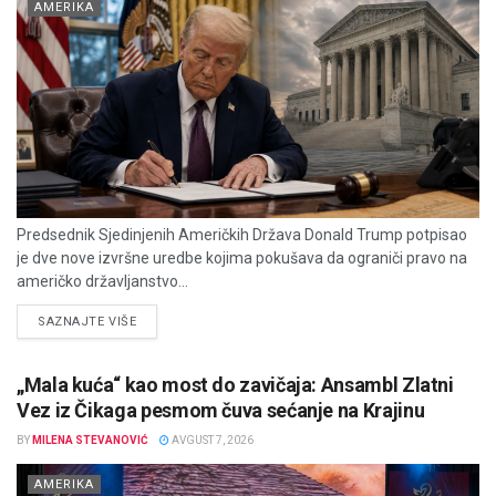
AMERIKA
Predsednik Sjedinjenih Američkih Država Donald Trump potpisao
je dve nove izvršne uredbe kojima pokušava da ograniči pravo na
američko državljanstvo...
DETAILS
SAZNAJTE VIŠE
„Mala kuća“ kao most do zavičaja: Ansambl Zlatni
Vez iz Čikaga pesmom čuva sećanje na Krajinu
BY
MILENA STEVANOVIĆ
AVGUST 7, 2026
AMERIKA