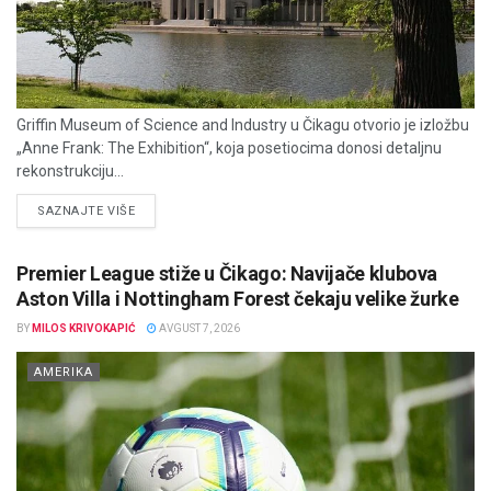
Griffin Museum of Science and Industry u Čikagu otvorio je izložbu
„Anne Frank: The Exhibition“, koja posetiocima donosi detaljnu
rekonstrukciju...
DETAILS
SAZNAJTE VIŠE
Premier League stiže u Čikago: Navijače klubova
Aston Villa i Nottingham Forest čekaju velike žurke
BY
MILOS KRIVOKAPIĆ
AVGUST 7, 2026
AMERIKA