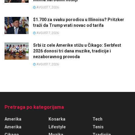
AVGUST 7, 2026
$1.700 za svaku porodicu u Illinoisu? Pritzker
traži da Trump vrati novac od tarifa
AVGUST 7, 2026
Srbi iz cele Amerike stižu u Čikago: Serbfest
2026 donosi tri dana muzike, tradicije i
nezaboravnog provoda
AVGUST 7, 2026
Pretraga po kategorijama
Amerika
Kosarka
Tech
Amerika
Lifestyle
Tenis
Cikago
Muzika
Tradicija