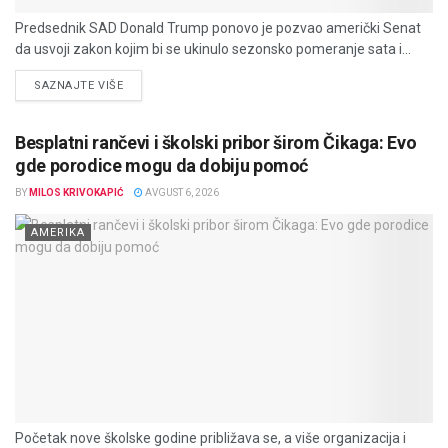
Predsednik SAD Donald Trump ponovo je pozvao američki Senat
da usvoji zakon kojim bi se ukinulo sezonsko pomeranje sata i...
DETAILS
SAZNAJTE VIŠE
Besplatni rančevi i školski pribor širom Čikaga: Evo
gde porodice mogu da dobiju pomoć
BY
MILOS KRIVOKAPIĆ
AVGUST 6, 2026
AMERIKA
Početak nove školske godine približava se, a više organizacija i