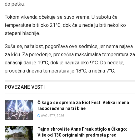
do petka.
Tokom vikenda očekuje se suvo vreme. U subotu će
temperature biti oko 21°C, dok će u nedelju biti nekoliko
stepeni hladnije.
Suša se, nažalost, pogoršava ove sedmice, jer nema najava
za kišu. Za poređenje, prosečna maksimalna temperatura za
današnji dan je 19°C, dok je najniža oko 9°C. Do nedelje,
prosečna dnevna temperatura je 18°C, a noćna 7°C.
POVEZANE VESTI
Čikago se sprema za Riot Fest: Velika imena
raspoređena na tri bine
AVGUST 7, 2026
Tajno skrovište Anne Frank stiglo u Čikago:
Više od 130 originalnih predmeta pred