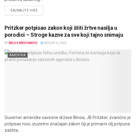
DETAILS
SAZNAJTE VIŠE
Pritzker potpisao zakon koji štiti žrtve nasilja u
porodici – Stroge kazne za sve koji tajno snimaju
BY
MILOS KRIVOKAPIĆ
AVGUST 6, 2026
AMERIKA
Guverner američke savezne države Illinois, JB Pritzker, zvanično je
potpisao novi, izuzetno značajan zakon čiji je primarni cilj potpuna
zaštita...