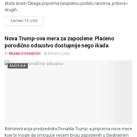
škola širom Čikaga priprema besplatnu podelu rančeva, pribora i
drugih...
DETAILS
SAZNAJTE VIŠE
Nova Trump-ova mera za zaposlene: Plaćeno
porodično odsustvo dostupnije nego ikada
BY
MILENA STEVANOVIĆ
AVGUST 6, 2026
AMERIKA
Administracija predsednika Donalda Trump-a priprema nove mere
koje bi mogle da omoguće većem broju zaposlenih u Sjedinjenim