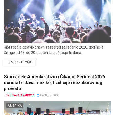
Riot Fest je objavio dnevni raspored za izdanje 2026. godine, a
Čikago od 18. do 20. septembra očekuje tri dana...
DETAILS
SAZNAJTE VIŠE
Srbi iz cele Amerike stižu u Čikago: Serbfest 2026
donosi tri dana muzike, tradicije i nezaboravnog
provoda
BY
MILENA STEVANOVIĆ
AVGUST 7, 2026
AMERIKA