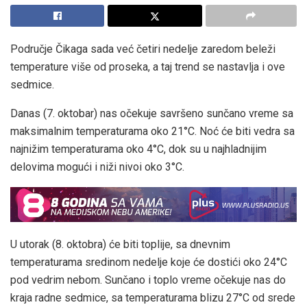
Područje Čikaga sada već četiri nedelje zaredom beleži
temperature više od proseka, a taj trend se nastavlja i ove
sedmice.
Danas (7. oktobar) nas očekuje savršeno sunčano vreme sa
maksimalnim temperaturama oko 21°C. Noć će biti vedra sa
najnižim temperaturama oko 4°C, dok su u najhladnijim
delovima mogući i niži nivoi oko 3°C.
U utorak (8. oktobra) će biti toplije, sa dnevnim
temperaturama sredinom nedelje koje će dostići oko 24°C
pod vedrim nebom. Sunčano i toplo vreme očekuje nas do
kraja radne sedmice, sa temperaturama blizu 27°C od srede