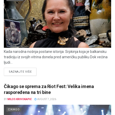
Kada narodna nošnja postane istorija: Srpkinja koja je balkansku
tradiciju iz svojih vitrina donela pred američku publiku Dok većina
ljudi...
DETAILS
SAZNAJTE VIŠE
Čikago se sprema za Riot Fest: Velika imena
raspoređena na tri bine
BY
MILOS KRIVOKAPIĆ
AVGUST 7, 2026
CIKAGO