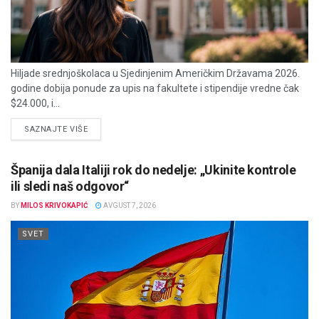
Hiljade srednjoškolaca u Sjedinjenim Američkim Državama 2026.
godine dobija ponude za upis na fakultete i stipendije vredne čak
$24.000, i...
DETAILS
SAZNAJTE VIŠE
Španija dala Italiji rok do nedelje: „Ukinite kontrole
ili sledi naš odgovor“
BY
MILOS KRIVOKAPIĆ
AVGUST 7, 2026
SVET