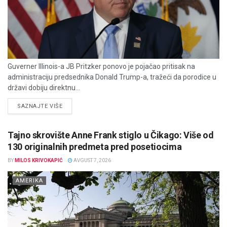
Guverner Illinois-a JB Pritzker ponovo je pojačao pritisak na
administraciju predsednika Donald Trump-a, tražeći da porodice u
državi dobiju direktnu...
DETAILS
SAZNAJTE VIŠE
Tajno skrovište Anne Frank stiglo u Čikago: Više od
130 originalnih predmeta pred posetiocima
BY
MILOS KRIVOKAPIĆ
AVGUST 7, 2026
AMERIKA