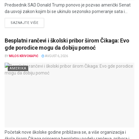
Predsednik SAD Donald Trump ponovo je pozvao američki Senat
da usvoji zakon kojim bi se ukinulo sezonsko pomeranje sata i...
DETAILS
SAZNAJTE VIŠE
Besplatni rančevi i školski pribor širom Čikaga: Evo
gde porodice mogu da dobiju pomoć
BY
MILOS KRIVOKAPIĆ
AVGUST 6, 2026
AMERIKA
Početak nove školske godine približava se, a više organizacija i
škola širom Čikaga priprema besplatnu podelu rančeva, pribora i