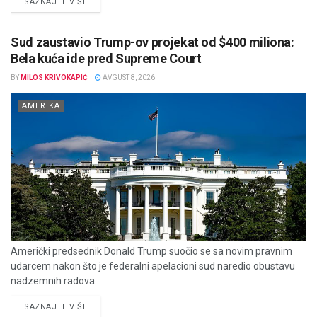
DETAILS
SAZNAJTE VIŠE
Sud zaustavio Trump-ov projekat od $400 miliona:
Bela kuća ide pred Supreme Court
BY
MILOS KRIVOKAPIĆ
AVGUST 8, 2026
AMERIKA
Američki predsednik Donald Trump suočio se sa novim pravnim
udarcem nakon što je federalni apelacioni sud naredio obustavu
nadzemnih radova...
DETAILS
SAZNAJTE VIŠE