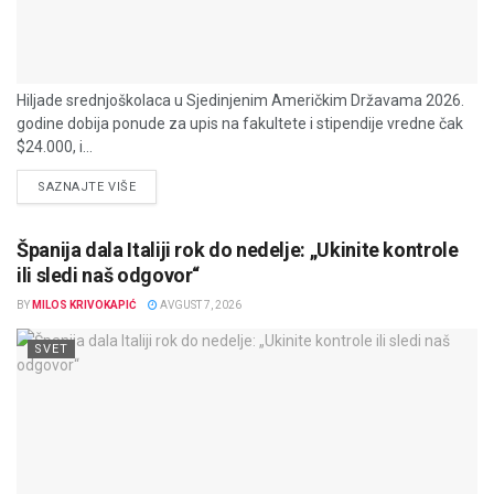
Hiljade srednjoškolaca u Sjedinjenim Američkim Državama 2026.
godine dobija ponude za upis na fakultete i stipendije vredne čak
$24.000, i...
DETAILS
SAZNAJTE VIŠE
Španija dala Italiji rok do nedelje: „Ukinite kontrole
ili sledi naš odgovor“
BY
MILOS KRIVOKAPIĆ
AVGUST 7, 2026
SVET