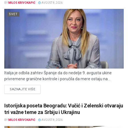
BY
MILOS KRIVOKAPIĆ
AVGUST 8, 2026
SVET
Italija je odbila zahtev Španije da do nedelje 9. avgusta ukine
privremene granične kontrole i poručila da mere ostaju na...
DETAILS
SAZNAJTE VIŠE
Istorijska poseta Beogradu: Vučić i Zelenski otvaraju
tri važne teme za Srbiju i Ukrajinu
BY
MILOS KRIVOKAPIĆ
AVGUST 8, 2026