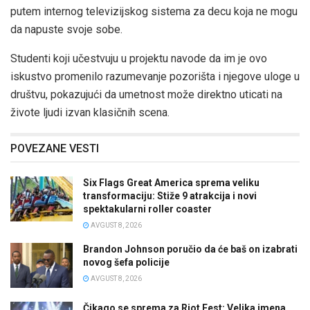
putem internog televizijskog sistema za decu koja ne mogu
da napuste svoje sobe.
Studenti koji učestvuju u projektu navode da im je ovo
iskustvo promenilo razumevanje pozorišta i njegove uloge u
društvu, pokazujući da umetnost može direktno uticati na
živote ljudi izvan klasičnih scena.
POVEZANE VESTI
Six Flags Great America sprema veliku
transformaciju: Stiže 9 atrakcija i novi
spektakularni roller coaster
AVGUST 8, 2026
Brandon Johnson poručio da će baš on izabrati
novog šefa policije
AVGUST 8, 2026
Čikago se sprema za Riot Fest: Velika imena