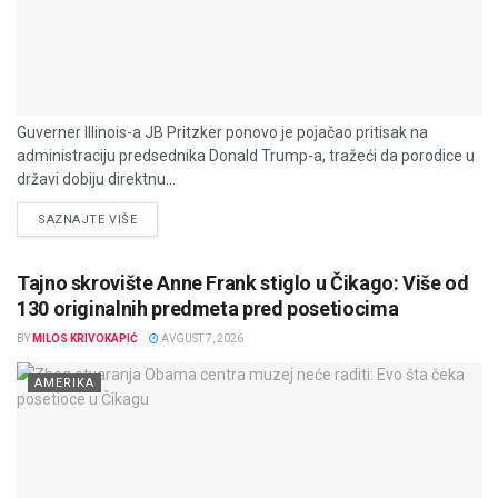
Guverner Illinois-a JB Pritzker ponovo je pojačao pritisak na
administraciju predsednika Donald Trump-a, tražeći da porodice u
državi dobiju direktnu...
DETAILS
SAZNAJTE VIŠE
Tajno skrovište Anne Frank stiglo u Čikago: Više od
130 originalnih predmeta pred posetiocima
BY
MILOS KRIVOKAPIĆ
AVGUST 7, 2026
AMERIKA