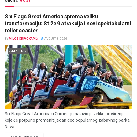
Six Flags Great America sprema veliku
transformaciju: Stiže 9 atrakcija i novi spektakularni
roller coaster
BY
MILOS KRIVOKAPIĆ
AVGUST 8, 2026
AMERIKA
Six Flags Great America u Gurnee-ju najavio je veliko proširenje
koje će potpuno promeniti jedan deo popularnog zabavnog parka.
Nova...