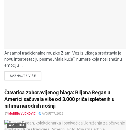
Ansambl tradicionalne muzike Zlatni Vez iz Čikaga predstavio je
novu interpretaciju pesme „Mala kuća“, numere koja nosi snažnu
emociju i...
DETAILS
SAZNAJTE VIŠE
Čuvarica zaboravljenog blaga: Biljana Regan u
Americi sačuvala više od 3.000 priča ispletenih u
nitima narodnih nošnji
BY
MARINA VUCKOVIC
AVGUST 7, 2026
AMERIKA