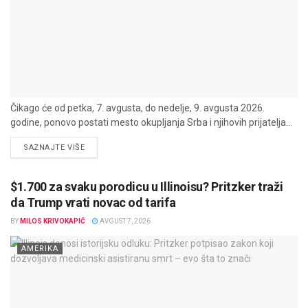
Čikago će od petka, 7. avgusta, do nedelje, 9. avgusta 2026.
godine, ponovo postati mesto okupljanja Srba i njihovih prijatelja...
DETAILS
SAZNAJTE VIŠE
$1.700 za svaku porodicu u Illinoisu? Pritzker traži
da Trump vrati novac od tarifa
BY
MILOS KRIVOKAPIĆ
AVGUST 7, 2026
AMERIKA