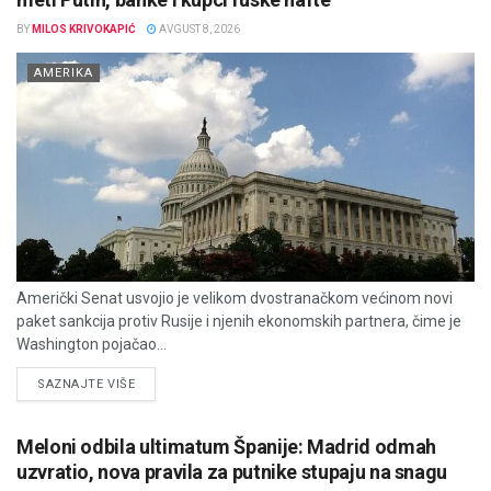
BY
MILOS KRIVOKAPIĆ
AVGUST 8, 2026
AMERIKA
Američki Senat usvojio je velikom dvostranačkom većinom novi
paket sankcija protiv Rusije i njenih ekonomskih partnera, čime je
Washington pojačao...
DETAILS
SAZNAJTE VIŠE
Meloni odbila ultimatum Španije: Madrid odmah
uzvratio, nova pravila za putnike stupaju na snagu