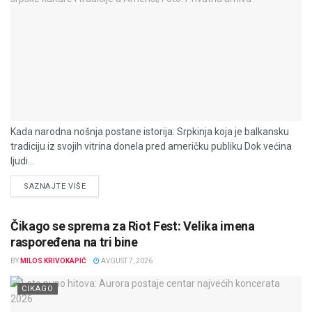
Kada narodna nošnja postane istorija: Srpkinja koja je balkansku
tradiciju iz svojih vitrina donela pred američku publiku Dok većina
ljudi...
DETAILS
SAZNAJTE VIŠE
Čikago se sprema za Riot Fest: Velika imena
raspoređena na tri bine
BY
MILOS KRIVOKAPIĆ
AVGUST 7, 2026
CIKAGO