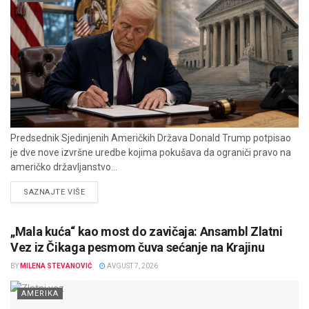
Predsednik Sjedinjenih Američkih Država Donald Trump potpisao
je dve nove izvršne uredbe kojima pokušava da ograniči pravo na
američko državljanstvo...
DETAILS
SAZNAJTE VIŠE
„Mala kuća“ kao most do zavičaja: Ansambl Zlatni
Vez iz Čikaga pesmom čuva sećanje na Krajinu
BY
MILENA STEVANOVIĆ
AVGUST 7, 2026
AMERIKA