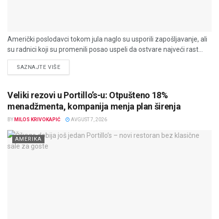
Američki poslodavci tokom jula naglo su usporili zapošljavanje, ali
su radnici koji su promenili posao uspeli da ostvare najveći rast...
DETAILS
SAZNAJTE VIŠE
Veliki rezovi u Portillo’s-u: Otpušteno 18%
menadžmenta, kompanija menja plan širenja
BY
MILOS KRIVOKAPIĆ
AVGUST 7, 2026
AMERIKA