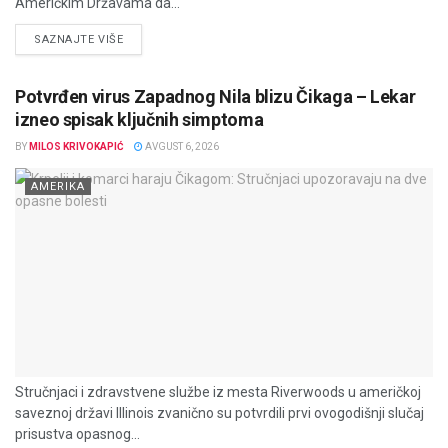
Američkim Državama da...
DETAILS
SAZNAJTE VIŠE
Potvrđen virus Zapadnog Nila blizu Čikaga – Lekar
izneo spisak ključnih simptoma
BY
MILOS KRIVOKAPIĆ
AVGUST 6, 2026
AMERIKA
Stručnjaci i zdravstvene službe iz mesta Riverwoods u američkoj
saveznoj državi Illinois zvanično su potvrdili prvi ovogodišnji slučaj
prisustva opasnog...