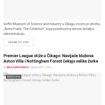
Griffin Museum of Science and Industry u Čikagu otvorio je izložbu
„Anne Frank: The Exhibition“, koja posetiocima donosi detaljnu
rekonstrukciju...
DETAILS
SAZNAJTE VIŠE
Premier League stiže u Čikago: Navijače klubova
Aston Villa i Nottingham Forest čekaju velike žurke
BY
MILOS KRIVOKAPIĆ
AVGUST 7, 2026
AMERIKA