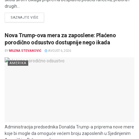
drugih...
DETAILS
SAZNAJTE VIŠE
Nova Trump-ova mera za zaposlene: Plaćeno
porodično odsustvo dostupnije nego ikada
BY
MILENA STEVANOVIĆ
AVGUST 6, 2026
AMERIKA
Administracija predsednika Donalda Trump-a priprema nove mere
koje bi mogle da omoguće većem broju zaposlenih u Sjedinjenim