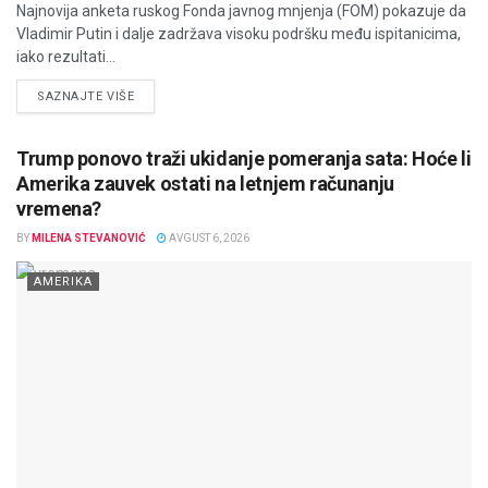
Najnovija anketa ruskog Fonda javnog mnjenja (FOM) pokazuje da
Vladimir Putin i dalje zadržava visoku podršku među ispitanicima,
iako rezultati...
DETAILS
SAZNAJTE VIŠE
Trump ponovo traži ukidanje pomeranja sata: Hoće li
Amerika zauvek ostati na letnjem računanju
vremena?
BY
MILENA STEVANOVIĆ
AVGUST 6, 2026
AMERIKA