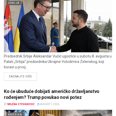
SRBIJA
Predsednik Srbije Aleksandar Vučić ugostiće u subotu 8. avgusta u
Palati „Srbija“ predsednika Ukrajine Volodimira Zelenskog, koji
boravi u prvoj...
DETAILS
SAZNAJTE VIŠE
Ko će ubuduće dobijati američko državljanstvo
rođenjem? Trump povukao novi potez
BY
MILENA STEVANOVIĆ
AVGUST 7, 2026
AMERIKA