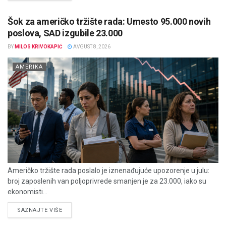
Šok za američko tržište rada: Umesto 95.000 novih
poslova, SAD izgubile 23.000
BY
MILOS KRIVOKAPIĆ
AVGUST 8, 2026
AMERIKA
Američko tržište rada poslalo je iznenađujuće upozorenje u julu:
broj zaposlenih van poljoprivrede smanjen je za 23.000, iako su
ekonomisti...
DETAILS
SAZNAJTE VIŠE