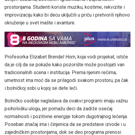
prostorijama. Studenti koriste muziku, kostime, rekvizite i
improvizaciju kako bi decu uključili u priču i pretvorili njihovo
okruženje u svet mašte i avanture.
Profesorka Elizabet Brendel Horn, koja vodi projekat, ističe
da je cilj da se pokaže kako pozorište može postojati van
tradicionalnih scena i institucija. Prema njenim rečima,
umetnost ima moć da se prilagodi svakom prostoru, pa čak
i bolničkoj sobi u kojoj se dete leči.
Bolničko osoblje naglašava da ovakvi programi imaju važnu
psihološku ulogu, jer pomažu deci da zadrže osećaj
normalnosti i pozitivne energije tokom dugotrajnog lečenja.
Poseban značaj ima i činjenica da se predstave izvode i u
zajedničkim prostorijama, dok se deo programa prenosi