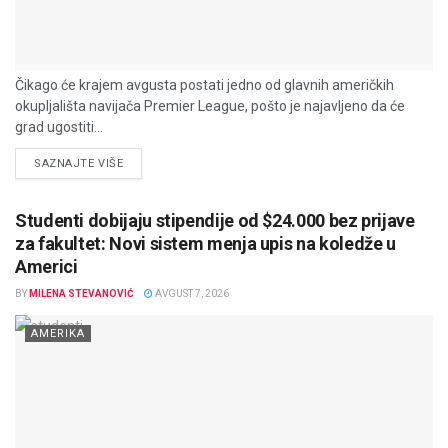
Čikago će krajem avgusta postati jedno od glavnih američkih
okupljališta navijača Premier League, pošto je najavljeno da će
grad ugostiti...
DETAILS
SAZNAJTE VIŠE
Studenti dobijaju stipendije od $24.000 bez prijave
za fakultet: Novi sistem menja upis na koledže u
Americi
BY
MILENA STEVANOVIĆ
AVGUST 7, 2026
AMERIKA