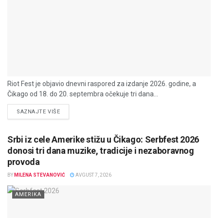
Riot Fest je objavio dnevni raspored za izdanje 2026. godine, a
Čikago od 18. do 20. septembra očekuje tri dana...
DETAILS
SAZNAJTE VIŠE
Srbi iz cele Amerike stižu u Čikago: Serbfest 2026
donosi tri dana muzike, tradicije i nezaboravnog
provoda
BY
MILENA STEVANOVIĆ
AVGUST 7, 2026
AMERIKA