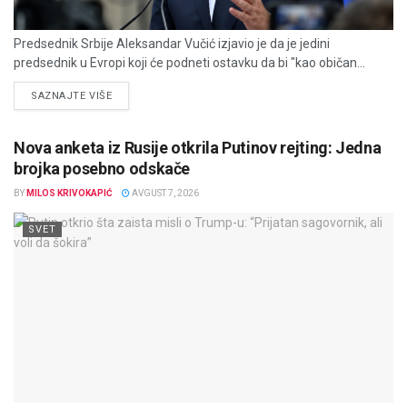
Predsednik Srbije Aleksandar Vučić izjavio je da je jedini
predsednik u Evropi koji će podneti ostavku da bi "kao običan...
DETAILS
SAZNAJTE VIŠE
Nova anketa iz Rusije otkrila Putinov rejting: Jedna
brojka posebno odskače
BY
MILOS KRIVOKAPIĆ
AVGUST 7, 2026
SVET