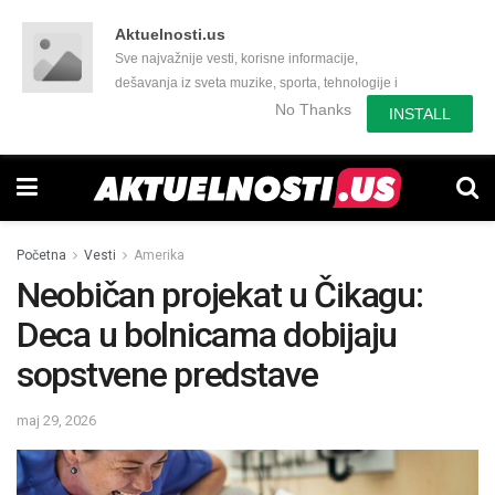
Aktuelnosti.us
Sve najvažnije vesti, korisne informacije,
dešavanja iz sveta muzike, sporta, tehnologije i
još mnogo toga zanimljivog.
No Thanks
INSTALL
Početna
Vesti
Amerika
Neobičan projekat u Čikagu:
Deca u bolnicama dobijaju
sopstvene predstave
maj 29, 2026