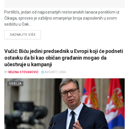
Portillo’s, jedan od najpoznatijih restoranskih lanaca poreklom iz
Čikaga, sproveo je ozbiljno smanjenje broja zaposlenih u svom
sedištu u Oak...
DETAILS
SAZNAJTE VIŠE
Vučić: Biću jedini predsednik u Evropi koji će podneti
ostavku da bi kao običan građanin mogao da
učestvuje u kampanji
BY
MILENA STEVANOVIĆ
AVGUST 7, 2026
SRBIJA