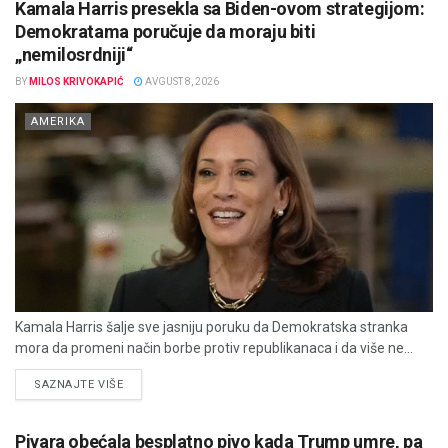
Kamala Harris presekla sa Biden-ovom strategijom:
Demokratama poručuje da moraju biti
„nemilosrdniji“
BY
MILOS KRIVOKAPIĆ
AVGUST 8, 2026
AMERIKA
Kamala Harris šalje sve jasniju poruku da Demokratska stranka
mora da promeni način borbe protiv republikanaca i da više ne...
DETAILS
SAZNAJTE VIŠE
Pivara obećala besplatno pivo kada Trump umre, pa