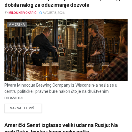
dobila nalog za oduzimanje dozvole
BY
MILOS KRIVOKAPIĆ
AVGUST 8, 2026
AMERIKA
Pivara Minocqua Brewing Company iz Wisconsin-a našla se u
centru političke i pravne bure nakon što je na društvenim
mrežama...
DETAILS
SAZNAJTE VIŠE
Američki Senat izglasao veliki udar na Rusiju: Na
meti Putin, banke i kupci ruske nafte