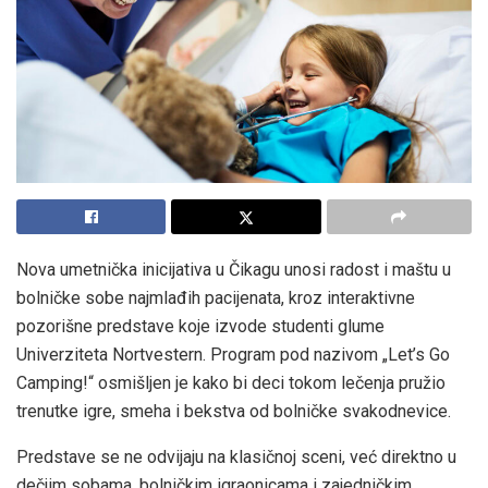
Nova umetnička inicijativa u Čikagu unosi radost i maštu u
bolničke sobe najmlađih pacijenata, kroz interaktivne
pozorišne predstave koje izvode studenti glume
Univerziteta Nortvestern. Program pod nazivom „Let’s Go
Camping!“ osmišljen je kako bi deci tokom lečenja pružio
trenutke igre, smeha i bekstva od bolničke svakodnevice.
Predstave se ne odvijaju na klasičnoj sceni, već direktno u
dečjim sobama, bolničkim igraonicama i zajedničkim