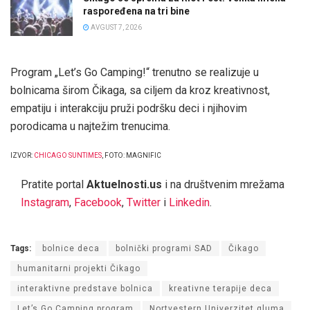
raspoređena na tri bine
AVGUST 7, 2026
Program „Let’s Go Camping!“ trenutno se realizuje u
bolnicama širom Čikaga, sa ciljem da kroz kreativnost,
empatiju i interakciju pruži podršku deci i njihovim
porodicama u najtežim trenucima.
IZVOR:
CHICAGO SUNTIMES
, FOTO: MAGNIFIC
Pratite portal
Aktuelnosti.us
i na društvenim mrežama
Instagram
,
Facebook
,
Twitter
i
Linkedin
.
Tags:
bolnice deca
bolnički programi SAD
Čikago
humanitarni projekti Čikago
interaktivne predstave bolnica
kreativne terapije deca
Let’s Go Camping program
Nortvestern Univerzitet gluma