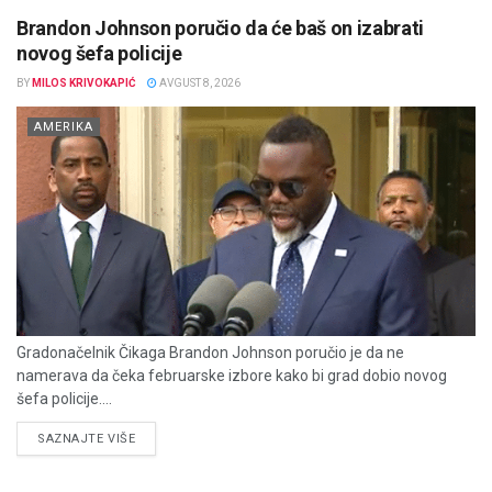
Brandon Johnson poručio da će baš on izabrati
novog šefa policije
BY
MILOS KRIVOKAPIĆ
AVGUST 8, 2026
AMERIKA
Gradonačelnik Čikaga Brandon Johnson poručio je da ne
namerava da čeka februarske izbore kako bi grad dobio novog
šefa policije....
DETAILS
SAZNAJTE VIŠE