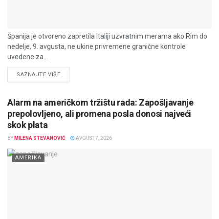
Španija je otvoreno zapretila Italiji uzvratnim merama ako Rim do
nedelje, 9. avgusta, ne ukine privremene granične kontrole
uvedene za...
DETAILS
SAZNAJTE VIŠE
Alarm na američkom tržištu rada: Zapošljavanje
prepolovljeno, ali promena posla donosi najveći
skok plata
BY
MILENA STEVANOVIĆ
AVGUST 7, 2026
AMERIKA