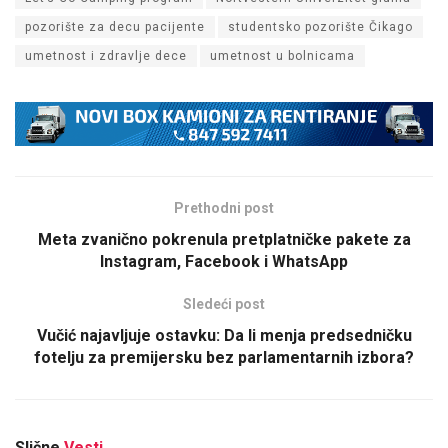
pozorište za decu pacijente
studentsko pozorište Čikago
umetnost i zdravlje dece
umetnost u bolnicama
Prethodni post
Meta zvanično pokrenula pretplatničke pakete za
Instagram, Facebook i WhatsApp
Sledeći post
Vučić najavljuje ostavku: Da li menja predsedničku
fotelju za premijersku bez parlamentarnih izbora?
Slične
Vesti