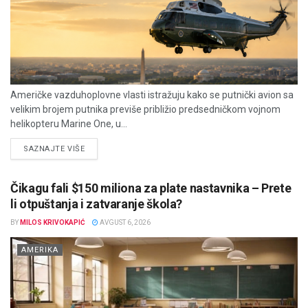
Američke vazduhoplovne vlasti istražuju kako se putnički avion sa
velikim brojem putnika previše približio predsedničkom vojnom
helikopteru Marine One, u...
DETAILS
SAZNAJTE VIŠE
Čikagu fali $150 miliona za plate nastavnika – Prete
li otpuštanja i zatvaranje škola?
BY
MILOS KRIVOKAPIĆ
AVGUST 6, 2026
AMERIKA