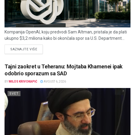
Kompanija OpenAI, koju predvodi Sam Altman, pristala je da plati
ukupno $3,2 miliona kako bi okončala spor sa U.S. Department...
DETAILS
SAZNAJTE VIŠE
Tajni zaokret u Teheranu: Mojtaba Khamenei ipak
odobrio sporazum sa SAD
BY
MILOS KRIVOKAPIĆ
AVGUST 6, 2026
SVET