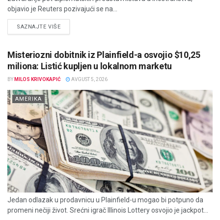
objavio je Reuters pozivajući se na...
DETAILS
SAZNAJTE VIŠE
Misteriozni dobitnik iz Plainfield-a osvojio $10,25
miliona: Listić kupljen u lokalnom marketu
BY
MILOS KRIVOKAPIĆ
AVGUST 5, 2026
AMERIKA
Jedan odlazak u prodavnicu u Plainfield-u mogao bi potpuno da
promeni nečiji život. Srećni igrač Illinois Lottery osvojio je jackpot...