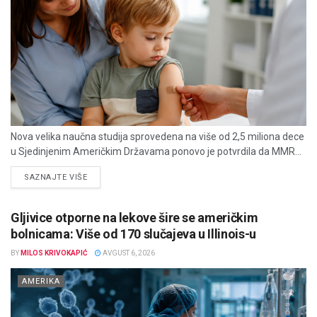
Nova velika naučna studija sprovedena na više od 2,5 miliona dece
u Sjedinjenim Američkim Državama ponovo je potvrdila da MMR...
DETAILS
SAZNAJTE VIŠE
Gljivice otporne na lekove šire se američkim
bolnicama: Više od 170 slučajeva u Illinois-u
BY
MILOS KRIVOKAPIĆ
AVGUST 6, 2026
AMERIKA