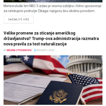
Meteorološki tim NBC 5 izdao je veoma ozbiljno i hitno upozorenje
za celokupno područje Čikaga i njegovu širu okolinu povodom...
DETAILS
SAZNAJTE VIŠE
Velike promene za sticanje američkog
državljanstva? Trump-ova administracija razmatra
nova pravila za test naturalizacije
BY
MILENA STEVANOVIĆ
AVGUST 5, 2026
AMERIKA