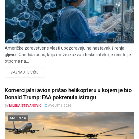
Američke zdravstvene vlasti upozoravaju na nastavak širenja
gljivice Candida auris, koja može izazvati teške infekcije i često je
otporna na...
DETAILS
SAZNAJTE VIŠE
Komercijalni avion prišao helikopteru u kojem je bio
Donald Trump: FAA pokrenula istragu
BY
MILENA STEVANOVIĆ
AVGUST 6, 2026
AMERIKA