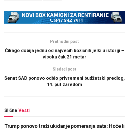
Prethodni post
Čikago dobija jednu od najvećih božićnih jelki u istoriji –
visoka čak 21 metar
Sledeći post
Senat SAD ponovo odbio privremeni budžetski predlog,
14. put zaredom
Slične
Vesti
Trump ponovo traži ukidanje pomeranja sata: Hoće li