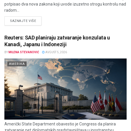
potpisao dva nova zakona koji uvode izuzetno strogu kontrolu nad
radom...
DETAILS
SAZNAJTE VIŠE
Reuters: SAD planiraju zatvaranje konzulata u
Kanadi, Japanu i Indoneziji
BY
MILENA STEVANOVIĆ
AVGUST 5, 2026
AMERIKA
Američki State Department obavestio je Congress da planira
zatvaranje pet diplomatskih predstavništava u inostranstvu,