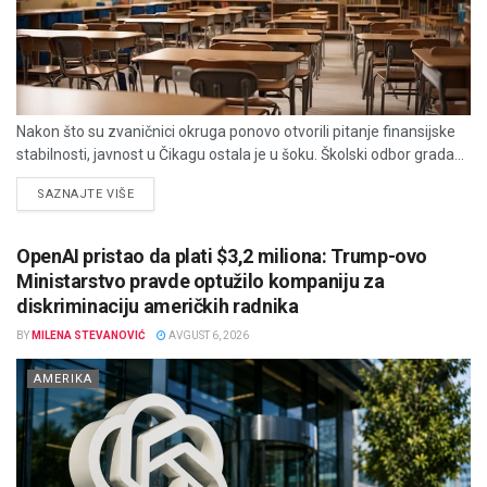
Nakon što su zvaničnici okruga ponovo otvorili pitanje finansijske
stabilnosti, javnost u Čikagu ostala je u šoku. Školski odbor grada...
DETAILS
SAZNAJTE VIŠE
OpenAI pristao da plati $3,2 miliona: Trump-ovo
Ministarstvo pravde optužilo kompaniju za
diskriminaciju američkih radnika
BY
MILENA STEVANOVIĆ
AVGUST 6, 2026
AMERIKA