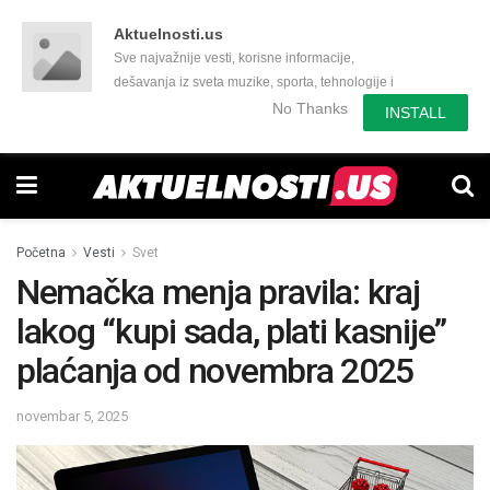
Aktuelnosti.us
Sve najvažnije vesti, korisne informacije,
dešavanja iz sveta muzike, sporta, tehnologije i
još mnogo toga zanimljivog.
No Thanks
INSTALL
Početna
Vesti
Svet
Nemačka menja pravila: kraj
lakog “kupi sada, plati kasnije”
plaćanja od novembra 2025
novembar 5, 2025