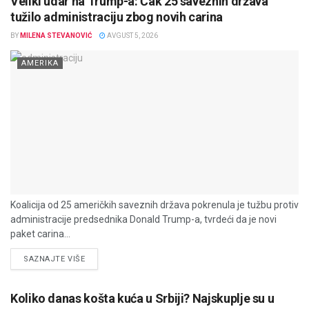
Veliki udar na Trump-a: Čak 25 saveznih država
tužilo administraciju zbog novih carina
BY
MILENA STEVANOVIĆ
AVGUST 5, 2026
AMERIKA
Koalicija od 25 američkih saveznih država pokrenula je tužbu protiv
administracije predsednika Donald Trump-a, tvrdeći da je novi
paket carina...
DETAILS
SAZNAJTE VIŠE
Koliko danas košta kuća u Srbiji? Najskuplje su u