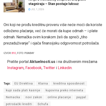
stagniraju – Stan postaje luksuz
JUL 1, 2026
Oni koji ne prođu kreditnu proveru više neće moći da koriste
odloženo plaćanje, već će morati da kupe odmah – i plate
odmah. Nemačka ovim korakom želi da spreči „tiho
prezaduživanje“ i ojača finansijsku odgovornost potrošača.
IZVOR:
B92
, FOTO: PIXABAY
Pratite portal
Aktuelnosti.us
i na društvenim mrežama
Instagram
,
Facebook
,
Twitter
i
Linkedin
.
Tags:
EU Direktiva
Klarna
kreditna sposobnost
kupi sada plati kasnije
kupovina preko interneta
Nemacka
novi zakon
online placanje
paypal
potrošački krediti
Schufa