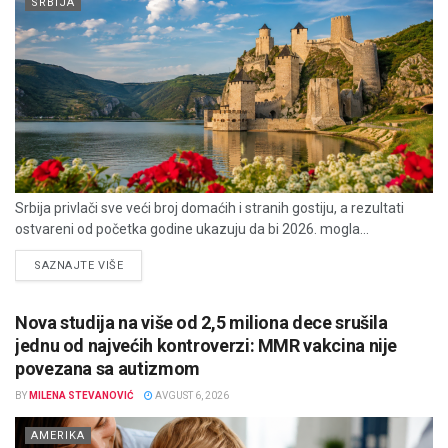
SRBIJA
Srbija privlači sve veći broj domaćih i stranih gostiju, a rezultati
ostvareni od početka godine ukazuju da bi 2026. mogla...
DETAILS
SAZNAJTE VIŠE
Nova studija na više od 2,5 miliona dece srušila
jednu od najvećih kontroverzi: MMR vakcina nije
povezana sa autizmom
BY
MILENA STEVANOVIĆ
AVGUST 6, 2026
AMERIKA