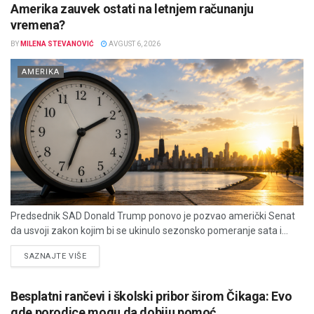
Amerika zauvek ostati na letnjem računanju
vremena?
BY
MILENA STEVANOVIĆ
AVGUST 6, 2026
AMERIKA
Predsednik SAD Donald Trump ponovo je pozvao američki Senat
da usvoji zakon kojim bi se ukinulo sezonsko pomeranje sata i...
DETAILS
SAZNAJTE VIŠE
Besplatni rančevi i školski pribor širom Čikaga: Evo
gde porodice mogu da dobiju pomoć