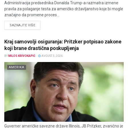
Administracija predsednika Donalda Trump-a razmatra izmene
pravila za polaganje testa za američko državljanstvo koje bi mogle
značajno da promene proces...
DETAILS
SAZNAJTE VIŠE
Kraj samovolji osiguranja: Pritzker potpisao zakone
koji brane drastična poskupljenja
BY
MILOS KRIVOKAPIĆ
AVGUST 5, 2026
AMERIKA
Guverner američke savezne države Illinois, JB Pritzker, zvanično je