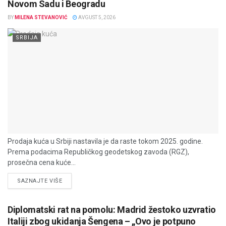
Novom Sadu i Beogradu
BY
MILENA STEVANOVIĆ
AVGUST 5, 2026
SRBIJA
Prodaja kuća u Srbiji nastavila je da raste tokom 2025. godine.
Prema podacima Republičkog geodetskog zavoda (RGZ),
prosečna cena kuće...
DETAILS
SAZNAJTE VIŠE
Diplomatski rat na pomolu: Madrid žestoko uzvratio
Italiji zbog ukidanja Šengena – „Ovo je potpuno