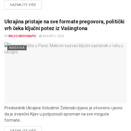
DETAILS
SAZNAJTE VIŠE
Ukrajina pristaje na sve formate pregovora, politički
vrh čeka ključni potez iz Vašingtona
BY
MILOS KRIVOKAPIĆ
AVGUST 5, 2026
AMERIKA
Predsednik Ukrajine Volodimir Zelenski izjavio je otvoreno i javno
da je zvanični Kijev u potpunosti spreman na sve moguće
formate...
DETAILS
SAZNAJTE VIŠE