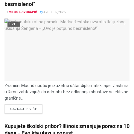
besmisleno!“
BY
MILOS KRIVOKAPIĆ
AVGUST 5, 2026
SVET
Zvanični Madrid uputio je izuzetno oštar diplomatski apel vlastima
u Rimu zahtevajući da odmah i bez odlaganja obustave selektivne
granične...
DETAILS
SAZNAJTE VIŠE
Kupujete školski pribor? Illinois smanjuje porez na 10
dana – Evo šta ulazi u popust