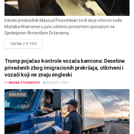
Iranski predsednik Masoud Pezeshkian tvrdi da je vrhovni vođa
Mojtaba Khamenei u junu odobrio privremeni sporazum sa
Sjedinjenim Američkim Državama,...
DETAILS
SAZNAJTE VIŠE
Trump pojačao kontrole vozača kamiona: Desetine
privedenih zbog imigracionih prekršaja, otkriveni i
vozači koji ne znaju engleski
BY
MILENA STEVANOVIĆ
AVGUST 5, 2026
AMERIKA