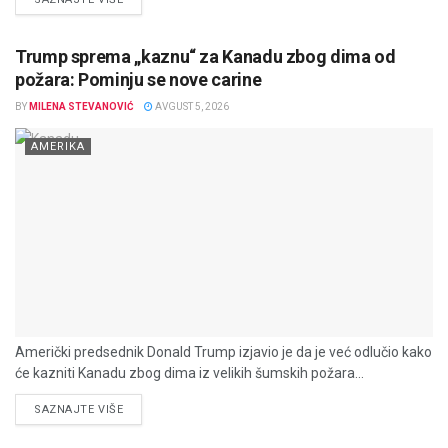
Trump sprema „kaznu“ za Kanadu zbog dima od
požara: Pominju se nove carine
BY
MILENA STEVANOVIĆ
AVGUST 5, 2026
AMERIKA
Američki predsednik Donald Trump izjavio je da je već odlučio kako
će kazniti Kanadu zbog dima iz velikih šumskih požara...
DETAILS
SAZNAJTE VIŠE