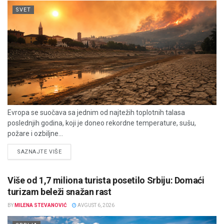
SVET
Evropa se suočava sa jednim od najtežih toplotnih talasa
poslednjih godina, koji je doneo rekordne temperature, sušu,
požare i ozbiljne...
DETAILS
SAZNAJTE VIŠE
Više od 1,7 miliona turista posetilo Srbiju: Domaći
turizam beleži snažan rast
BY
MILENA STEVANOVIĆ
AVGUST 6, 2026