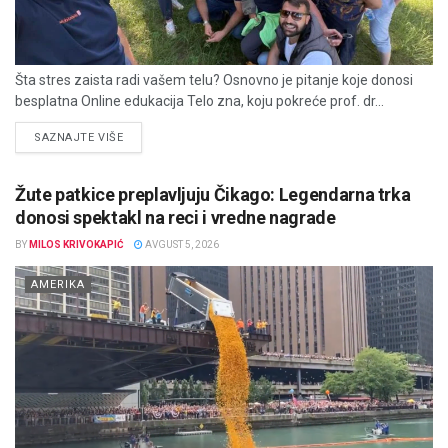
Šta stres zaista radi vašem telu? Osnovno je pitanje koje donosi
besplatna Online edukacija Telo zna, koju pokreće prof. dr...
DETAILS
SAZNAJTE VIŠE
Žute patkice preplavljuju Čikago: Legendarna trka
donosi spektakl na reci i vredne nagrade
BY
MILOS KRIVOKAPIĆ
AVGUST 5, 2026
AMERIKA