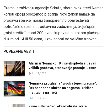
Prema istraživanju agencije Schufa, skoro svaki treći Nemac
koristi opciju odloženog plaćanja. Novi zakon nalaže da
prodavci i banke moraju transparentno obaveštavati
potrošače o realnim troškovima zaduživanja, uključujući i
„mini kredite“ ispod 200 evra i kupovine sa rokom plaćanja
dužim od 14 ili 50 dana, u zavisnosti od veličine trgovca.
POVEZANE VESTI
Alarm u Nemačkoj: Kirije eksplodiraju i van
velikih gradova, stanovanje postaje luksuz
JUL 21, 2026
Nemačka proglasila “visok stepen pretnje”:
Bezbednosne službe na nogama, kritične
institucije na meti
JUL 18, 2026
Kirije u Nemačkoj eksplodirale, plate