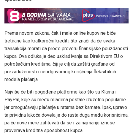
Prema novom zakonu, čak i male online kupovine biće
tretirane kao kratkoročni krediti, što znači da će svaka
transakcija morati da prođe proveru finansijske pouzdanosti
kupca. Ova odluka je deo usklađivanja sa Direktivom EU o
potrošačkim kreditima, čiji je cilj da zaštiti građane od
prezaduženosti i neodgovornog korišćenja fleksibilnih
modela plaćanja.
Najviše će biti pogođene platforme kao što su Klarna i
PayPal, koje su među mladima postale izuzetno popularne
jer omogućavaju plaćanje u ratama bez kamate. Ipak, upravo
ta prividna lakoća dovela je do rasta duga među korisnicima,
pa će nove mere zahtevati da se i za najmanje iznose
proverava kreditna sposobnost kupca.