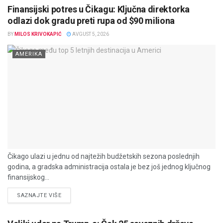
Finansijski potres u Čikagu: Ključna direktorka
odlazi dok gradu preti rupa od $90 miliona
BY
MILOS KRIVOKAPIĆ
AVGUST 5, 2026
AMERIKA
Čikago ulazi u jednu od najtežih budžetskih sezona poslednjih
godina, a gradska administracija ostala je bez još jednog ključnog
finansijskog...
DETAILS
SAZNAJTE VIŠE