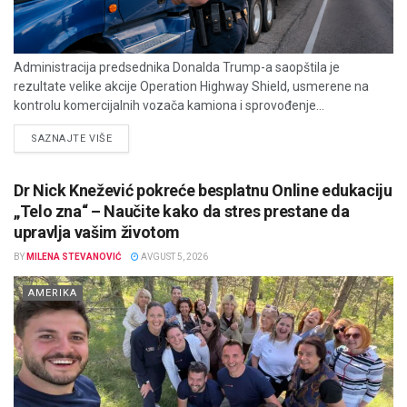
Administracija predsednika Donalda Trump-a saopštila je
rezultate velike akcije Operation Highway Shield, usmerene na
kontrolu komercijalnih vozača kamiona i sprovođenje...
DETAILS
SAZNAJTE VIŠE
Dr Nick Knežević pokreće besplatnu Online edukaciju
„Telo zna“ – Naučite kako da stres prestane da
upravlja vašim životom
BY
MILENA STEVANOVIĆ
AVGUST 5, 2026
AMERIKA