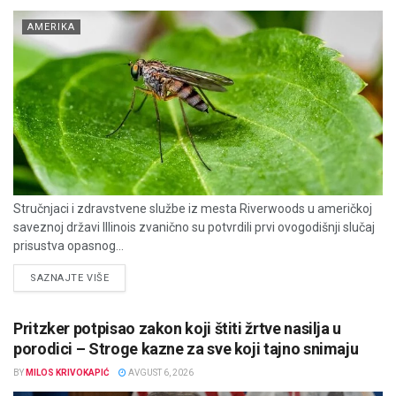
AMERIKA
Stručnjaci i zdravstvene službe iz mesta Riverwoods u američkoj
saveznoj državi Illinois zvanično su potvrdili prvi ovogodišnji slučaj
prisustva opasnog...
DETAILS
SAZNAJTE VIŠE
Pritzker potpisao zakon koji štiti žrtve nasilja u
porodici – Stroge kazne za sve koji tajno snimaju
BY
MILOS KRIVOKAPIĆ
AVGUST 6, 2026