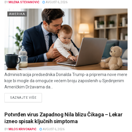
BY
MILENA STEVANOVIĆ
AVGUST 6, 2026
AMERIKA
Administracija predsednika Donalda Trump-a priprema nove mere
koje bi mogle da omoguće većem broju zaposlenih u Sjedinjenim
Američkim Državama da...
DETAILS
SAZNAJTE VIŠE
Potvrđen virus Zapadnog Nila blizu Čikaga – Lekar
izneo spisak ključnih simptoma
BY
MILOS KRIVOKAPIĆ
AVGUST 6, 2026