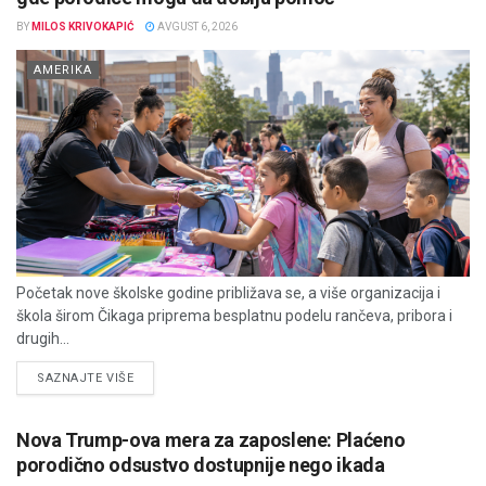
BY
MILOS KRIVOKAPIĆ
AVGUST 6, 2026
AMERIKA
Početak nove školske godine približava se, a više organizacija i
škola širom Čikaga priprema besplatnu podelu rančeva, pribora i
drugih...
DETAILS
SAZNAJTE VIŠE
Nova Trump-ova mera za zaposlene: Plaćeno
porodično odsustvo dostupnije nego ikada