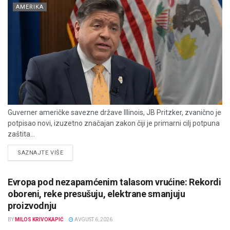
AMERIKA
Guverner američke savezne države Illinois, JB Pritzker, zvanično je
potpisao novi, izuzetno značajan zakon čiji je primarni cilj potpuna
zaštita...
DETAILS
SAZNAJTE VIŠE
Evropa pod nezapamćenim talasom vrućine: Rekordi
oboreni, reke presušuju, elektrane smanjuju
proizvodnju
BY
MILOS KRIVOKAPIĆ
AVGUST 6, 2026