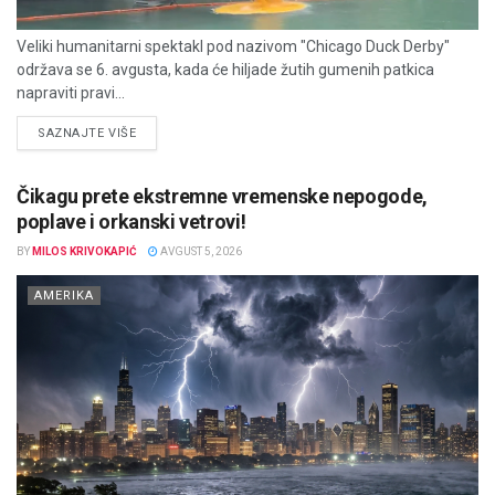
Veliki humanitarni spektakl pod nazivom "Chicago Duck Derby"
održava se 6. avgusta, kada će hiljade žutih gumenih patkica
napraviti pravi...
DETAILS
SAZNAJTE VIŠE
Čikagu prete ekstremne vremenske nepogode,
poplave i orkanski vetrovi!
BY
MILOS KRIVOKAPIĆ
AVGUST 5, 2026
AMERIKA