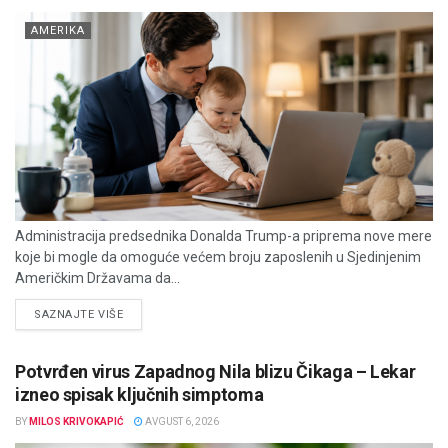
AMERIKA
Administracija predsednika Donalda Trump-a priprema nove mere
koje bi mogle da omoguće većem broju zaposlenih u Sjedinjenim
Američkim Državama da...
DETAILS
SAZNAJTE VIŠE
Potvrđen virus Zapadnog Nila blizu Čikaga – Lekar
izneo spisak ključnih simptoma
BY
MILOS KRIVOKAPIĆ
AVGUST 6, 2026