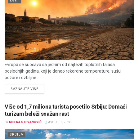
SVET
Evropa se suočava sa jednim od najtežih toplotnih talasa
poslednjih godina, koji je doneo rekordne temperature, sušu,
požare i ozbiljne...
DETAILS
SAZNAJTE VIŠE
Više od 1,7 miliona turista posetilo Srbiju: Domaći
turizam beleži snažan rast
BY
MILENA STEVANOVIĆ
AVGUST 6, 2026
SRBIJA