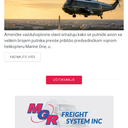
Američke vazduhoplovne vlasti istražuju kako se putnički avion sa
velikim brojem putnika previše približio predsedničkom vojnom
helikopteru Marine One, u...
DETAILS
SAZNAJTE VIŠE
UČITAVANJE