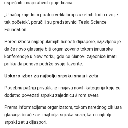
uspešnih i inspirativnih pojedinaca.
„U našoj zajednici postoji veliki broj izuzetnih ljudi i ovo je
tek početak“, poručili su predstavnici Tesla Science
Foundation.
Pored izbora najpopularnijih ličnosti dijaspore, najavljeno je
da će novo glasanje biti organizovano tokom januarske
konferencije u New Yorku, gde će članovi zajednice imati
priliku da ponovo podrže svoje favorite.
Uskoro izbor za najbolju srpsku snaju i zeta
Posebnu pažnju privukla je i najava novih kategorija koje će
dodatno povezati srpsku zajednicu širom sveta.
Prema informacijama organizatora, tokom narednog ciklusa
glasanja biraće se i najbolja srpska snaja, kao i najbolji
srpski zet u dijaspori.