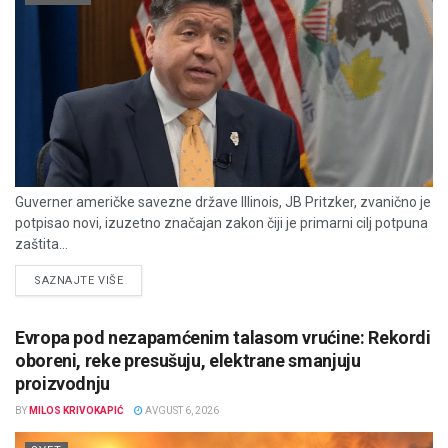
Guverner američke savezne države Illinois, JB Pritzker, zvanično je
potpisao novi, izuzetno značajan zakon čiji je primarni cilj potpuna
zaštita...
DETAILS
SAZNAJTE VIŠE
Evropa pod nezapamćenim talasom vrućine: Rekordi
oboreni, reke presušuju, elektrane smanjuju
proizvodnju
BY
MILOS KRIVOKAPIĆ
AVGUST 6, 2026