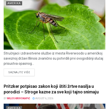
AMERIKA
Stručnjaci i zdravstvene službe iz mesta Riverwoods u američkoj
saveznoj državi Illinois zvanično su potvrdili prvi ovogodišnji slučaj
prisustva opasnog...
DETAILS
SAZNAJTE VIŠE
Pritzker potpisao zakon koji štiti žrtve nasilja u
porodici – Stroge kazne za sve koji tajno snimaju
BY
MILOS KRIVOKAPIĆ
AVGUST 6, 2026
AMERIKA