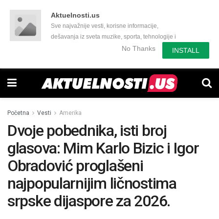
Aktuelnosti.us
Sve najvažnije vesti, korisne informacije,
dešavanja iz sveta muzike, sporta, tehnologije i
još mnogo toga zanimljivog.
No Thanks
INSTALL
Početna
Vesti
Amerika
Dvoje pobednika, isti broj
glasova: Mim Karlo Bizic i Igor
Obradović proglašeni
najpopularnijim ličnostima
srpske dijaspore za 2026.