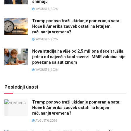
snimaju
AVGUST 6, 2026
Trump ponovo traži ukidanje pomeranja sata:
Hoće li Amerika zauvek ostati na letnjem
računanju vremena?
AVGUST 6, 2026
Nova studija na više od 2,5 miliona dece srušila
jednu od najvećih kontroverzi: MMR vakcina nije
povezana sa autizmom
AVGUST 6, 2026
Poslednji unosi
Trump ponovo traži ukidanje pomeranja sata:
Hoće li Amerika zauvek ostati na letnjem
računanju vremena?
AVGUST 6, 2026