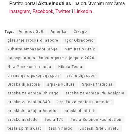
Pratite portal
Aktuelnosti.us
i na društvenim mrežama
Instagram
,
Facebook
,
Twitter
i
Linkedin
.
Tags:
America 250
Amerika
Čikago
glasanje srpske dijaspore
Igor Obradović
kulturni ambasador Srbije
Mim Karlo Bizic
najpopularnija ličnost srpske dijaspore 2026
New York konferencija
Nikola Tesla
priznanja srpskoj dijaspori
srbi u dijaspori
Srpska dijaspora
srpska kultura
Srpska tradicija
srpska zajednica Chicago
srpska zajednica Philadelphia
srpska zajednica SAD
srpska zajednica u americi
srpski događaji u Americi
srpski identitet
srpsko nasleđe
Tesla 170
Tesla Science Foundation
tesla spirit award
teslin narod
uspešni Srbi u svetu