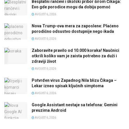
Besplatni rančevi i školski pribor širom Čikaga:
Evo gde porodice mogu da dobiju pomoć
AVGUST 6, 2026
Nova Trump-ova mera za zaposlene: Plaćeno
porodično odsustvo dostupnije nego ikada
AVGUST 6, 2026
Zaboravite pravilo od 10.000 koraka! Naučnici
otkrili koliko vam je zaista potrebno za duži i
zdraviji život
AVGUST 6, 2026
Potvrđen virus Zapadnog Nila blizu Čikaga –
Lekar izneo spisak ključnih simptoma
AVGUST 6, 2026
Google Assistant nestaje sa telefona: Gemini
preuzima Android
AVGUST 6, 2026