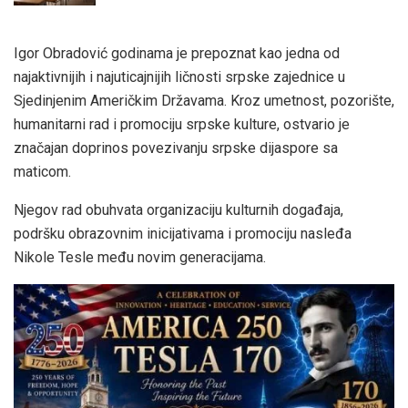
Igor Obradović godinama je prepoznat kao jedna od
najaktivnijih i najuticajnijih ličnosti srpske zajednice u
Sjedinjenim Američkim Državama. Kroz umetnost, pozorište,
humanitarni rad i promociju srpske kulture, ostvario je
značajan doprinos povezivanju srpske dijaspore sa
maticom.
Njegov rad obuhvata organizaciju kulturnih događaja,
podršku obrazovnim inicijativama i promociju nasleđa
Nikole Tesle među novim generacijama.