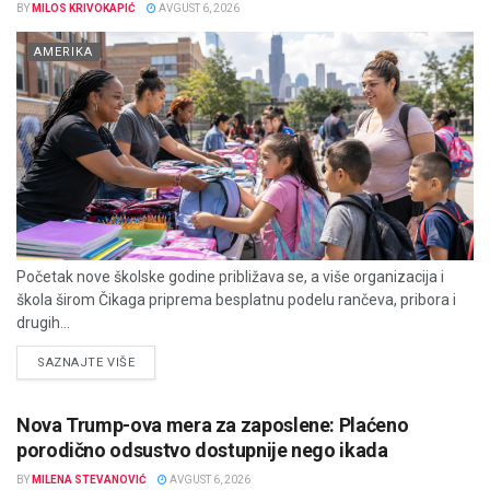
BY
MILOS KRIVOKAPIĆ
AVGUST 6, 2026
AMERIKA
Početak nove školske godine približava se, a više organizacija i
škola širom Čikaga priprema besplatnu podelu rančeva, pribora i
drugih...
DETAILS
SAZNAJTE VIŠE
Nova Trump-ova mera za zaposlene: Plaćeno
porodično odsustvo dostupnije nego ikada
BY
MILENA STEVANOVIĆ
AVGUST 6, 2026