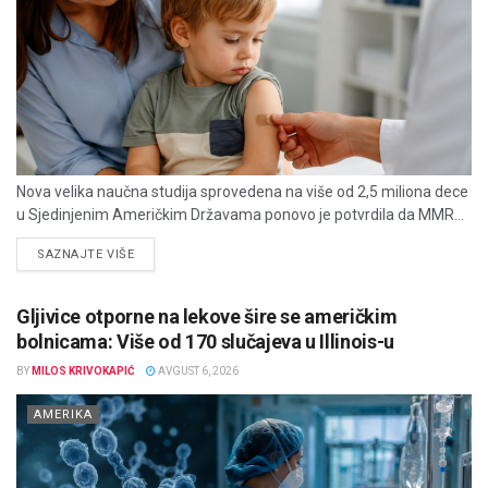
Nova velika naučna studija sprovedena na više od 2,5 miliona dece
u Sjedinjenim Američkim Državama ponovo je potvrdila da MMR...
DETAILS
SAZNAJTE VIŠE
Gljivice otporne na lekove šire se američkim
bolnicama: Više od 170 slučajeva u Illinois-u
BY
MILOS KRIVOKAPIĆ
AVGUST 6, 2026
AMERIKA