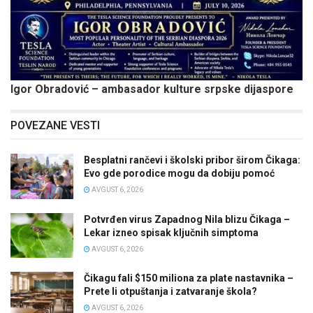
Igor Obradović – ambasador kulture srpske dijaspore
POVEZANE VESTI
Besplatni rančevi i školski pribor širom Čikaga:
Evo gde porodice mogu da dobiju pomoć
AVGUST 6, 2026
Potvrđen virus Zapadnog Nila blizu Čikaga –
Lekar izneo spisak ključnih simptoma
AVGUST 6, 2026
Čikagu fali $150 miliona za plate nastavnika –
Prete li otpuštanja i zatvaranje škola?
AVGUST 6, 2026