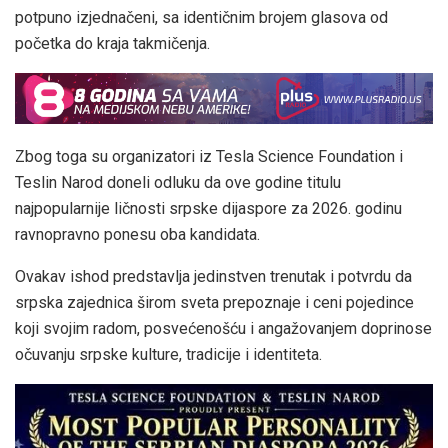
potpuno izjednačeni, sa identičnim brojem glasova od
početka do kraja takmičenja.
Zbog toga su organizatori iz Tesla Science Foundation i
Teslin Narod doneli odluku da ove godine titulu
najpopularnije ličnosti srpske dijaspore za 2026. godinu
ravnopravno ponesu oba kandidata.
Ovakav ishod predstavlja jedinstven trenutak i potvrdu da
srpska zajednica širom sveta prepoznaje i ceni pojedince
koji svojim radom, posvećenošću i angažovanjem doprinose
očuvanju srpske kulture, tradicije i identiteta.