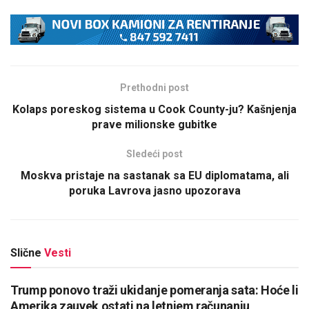
Prethodni post
Kolaps poreskog sistema u Cook County-ju? Kašnjenja
prave milionske gubitke
Sledeći post
Moskva pristaje na sastanak sa EU diplomatama, ali
poruka Lavrova jasno upozorava
Slične
Vesti
Trump ponovo traži ukidanje pomeranja sata: Hoće li
Amerika zauvek ostati na letnjem računanju