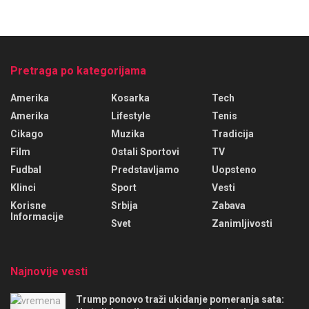
Pretraga po kategorijama
Amerika
Kosarka
Tech
Amerika
Lifestyle
Tenis
Cikago
Muzika
Tradicija
Film
Ostali Sportovi
TV
Fudbal
Predstavljamo
Uopsteno
Klinci
Sport
Vesti
Korisne
Srbija
Zabava
Informacije
Svet
Zanimljivosti
Najnovije vesti
Trump ponovo traži ukidanje pomeranja sata: