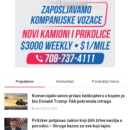
Popularno
Komentari
Poslednji Unosi
Komercijalni avion prišao helikopteru u kojem je
bio Donald Trump: FAA pokrenula istragu
AVGUST 6, 2026
Pritzker potpisao zakon koji štiti žrtve nasilja u
porodici – Stroge kazne za sve koji tajno