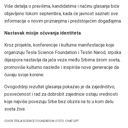
Više detalja o pravilima, kandidatima i načinu glasanja biće
objavljeno tokom septembra, kada će javnost saznati sve
informacije o novim priznanjima i predstojećim događajima.
Nastavak misije očuvanja identiteta
Kroz projekte, konferencije i kulturne manifestacije koje
organizuju Tesla Science Foundation i Teslin Narod, srpska
dijaspora nastavlja da jača veze među Srbima širom sveta,
promoviše kulturno nasleđe i inspiriše nove generacije da
čuvaju svoje korene.
Ovogodišnji rezultat glasanja pokazao je da zajedništvo,
posvećenost i rad za dobrobit zajednice ostaju vrednosti
koje najviše povezuju Srbe bez obzira na to u kom delu
sveta žive.
IZVOR: TESLA SCIENCE FOUNDATION I FOTO: CHAT GPT