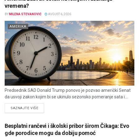
vremena?
BY
MILENA STEVANOVIĆ
AVGUST 6, 2026
AMERIKA
Predsednik SAD Donald Trump ponovo je pozvao američki Senat
da usvoji zakon kojim bi se ukinulo sezonsko pomeranje sata i...
DETAILS
SAZNAJTE VIŠE
Besplatni rančevi i školski pribor širom Čikaga: Evo
gde porodice mogu da dobiju pomoć