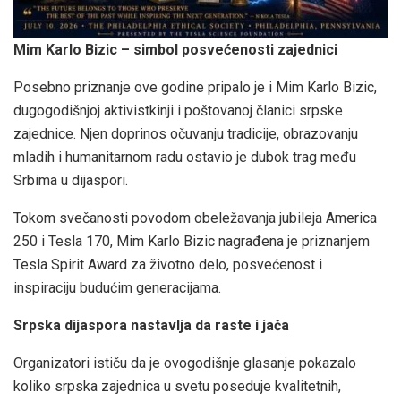
Mim Karlo Bizic – simbol posvećenosti zajednici
Posebno priznanje ove godine pripalo je i Mim Karlo Bizic,
dugogodišnjoj aktivistkinji i poštovanoj članici srpske
zajednice. Njen doprinos očuvanju tradicije, obrazovanju
mladih i humanitarnom radu ostavio je dubok trag među
Srbima u dijaspori.
Tokom svečanosti povodom obeležavanja jubileja America
250 i Tesla 170, Mim Karlo Bizic nagrađena je priznanjem
Tesla Spirit Award za životno delo, posvećenost i
inspiraciju budućim generacijama.
Srpska dijaspora nastavlja da raste i jača
Organizatori ističu da je ovogodišnje glasanje pokazalo
koliko srpska zajednica u svetu poseduje kvalitetnih,