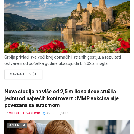
Srbija privlači sve veći broj domaćih i stranih gostiju, a rezultati
ostvareni od početka godine ukazuju da bi 2026. mogla...
DETAILS
SAZNAJTE VIŠE
Nova studija na više od 2,5 miliona dece srušila
jednu od najvećih kontroverzi: MMR vakcina nije
povezana sa autizmom
BY
MILENA STEVANOVIĆ
AVGUST 6, 2026
AMERIKA