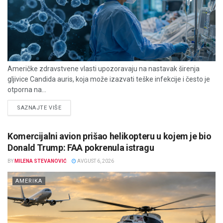
Američke zdravstvene vlasti upozoravaju na nastavak širenja
gljivice Candida auris, koja može izazvati teške infekcije i često je
otporna na...
DETAILS
SAZNAJTE VIŠE
Komercijalni avion prišao helikopteru u kojem je bio
Donald Trump: FAA pokrenula istragu
BY
MILENA STEVANOVIĆ
AVGUST 6, 2026
AMERIKA