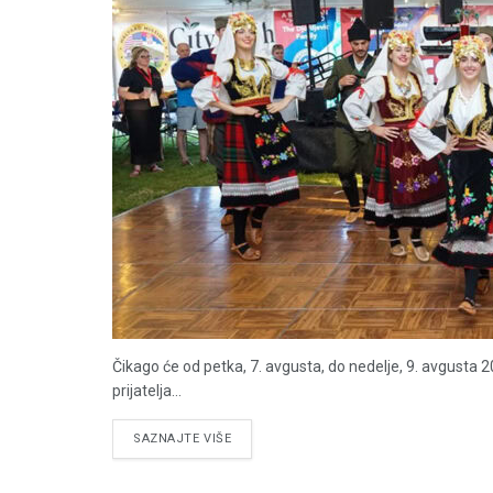
Čikago će od petka, 7. avgusta, do nedelje, 9. avgusta 
prijatelja...
DETAILS
SAZNAJTE VIŠE