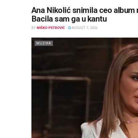
Ana Nikolić snimila ceo album n
Bacila sam ga u kantu
BY
MIŠKO PETROVIĆ
AVGUST 7, 2026
MUZIKA