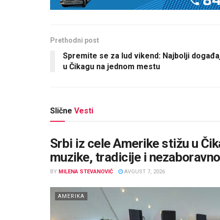
Prethodni post
Spremite se za lud vikend: Najbolji događaj
u Čikagu na jednom mestu
Slične
Vesti
Srbi iz cele Amerike stižu u Či
muzike, tradicije i nezaboravn
BY
MILENA STEVANOVIĆ
AVGUST 7, 2026
AMERIKA