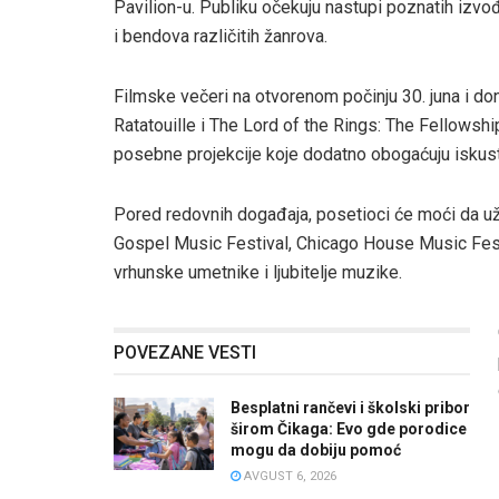
Pavilion-u. Publiku očekuju nastupi poznatih izvođ
i bendova različitih žanrova.
Filmske večeri na otvorenom počinju 30. juna i d
Ratatouille i The Lord of the Rings: The Fellowship
posebne projekcije koje dodatno obogaćuju iskus
Pored redovnih događaja, posetioci će moći da uži
Gospel Music Festival, Chicago House Music Festi
vrhunske umetnike i ljubitelje muzike.
POVEZANE VESTI
Besplatni rančevi i školski pribor
širom Čikaga: Evo gde porodice
mogu da dobiju pomoć
AVGUST 6, 2026