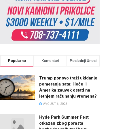
Popularno
Komentari
Poslednji Unosi
Trump ponovo traži ukidanje
pomeranja sata: Hoće li
Amerika zauvek ostati na
letnjem računanju vremena?
AVGUST 6, 2026
Hyde Park Summer Fest
otkazan zbog porasta