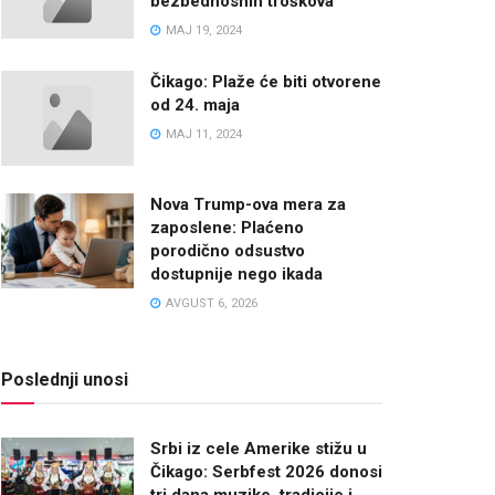
bezbednosnih troškova
MAJ 19, 2024
Čikago: Plaže će biti otvorene
od 24. maja
MAJ 11, 2024
Nova Trump-ova mera za
zaposlene: Plaćeno
porodično odsustvo
dostupnije nego ikada
AVGUST 6, 2026
Poslednji unosi
Srbi iz cele Amerike stižu u
Čikago: Serbfest 2026 donosi
tri dana muzike, tradicije i