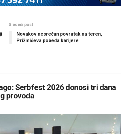
Sledeći post
i
Novakov nesrećan povratak na teren,
Prižmićeva pobeda karijere
kago: Serbfest 2026 donosi tri dana
og provoda