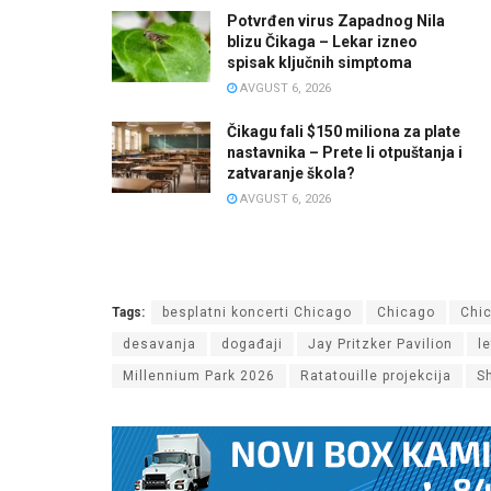
Potvrđen virus Zapadnog Nila
blizu Čikaga – Lekar izneo
spisak ključnih simptoma
AVGUST 6, 2026
Čikagu fali $150 miliona za plate
nastavnika – Prete li otpuštanja i
zatvaranje škola?
AVGUST 6, 2026
Tags:
besplatni koncerti Chicago
Chicago
Chic
desavanja
događaji
Jay Pritzker Pavilion
l
Millennium Park 2026
Ratatouille projekcija
Sh