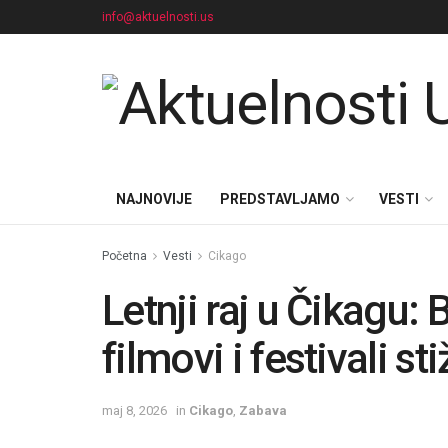
info@aktuelnosti.us
NAJNOVIJE
PREDSTAVLJAMO
VESTI
Početna
Vesti
Cikago
Letnji raj u Čikagu: 
filmovi i festivali s
maj 8, 2026
in
Cikago
,
Zabava