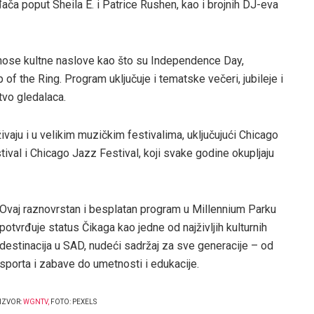
ača poput Sheila E. i Patrice Rushen, kao i brojnih DJ-eva
onose kultne naslove kao što su Independence Day,
 of the Ring. Program uključuje i tematske večeri, jubileje i
tvo gledalaca.
vaju i u velikim muzičkim festivalima, uključujući Chicago
val i Chicago Jazz Festival, koji svake godine okupljaju
Ovaj raznovrstan i besplatan program u Millennium Parku
potvrđuje status Čikaga kao jedne od najživljih kulturnih
destinacija u SAD, nudeći sadržaj za sve generacije – od
sporta i zabave do umetnosti i edukacije.
IZVOR:
WGNTV
,
FOTO: PEXELS