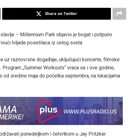
Share on Twitter
a slavlje – Millennium Park objavio je bogat i potpuno
ivući hiljade posetilaca iz celog sveta.
ve uz raznovrsne događaje, uključujući koncerte, filmske
m. Program „Summer Workouts“ vraća se i ove godine,
 od sredine maja do početka septembra, na lokacijama
 održavati ponedeljkom i četvrtkom u Jay Pritzker