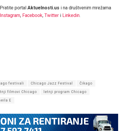
Pratite portal
Aktuelnosti.us
i na društvenim mrežama
Instagram
,
Facebook
,
Twitter
i
Linkedin
.
ago festivali
Chicago Jazz Festival
Čikago
etnji filmovi Chicago
letnji program Chicago
eila E