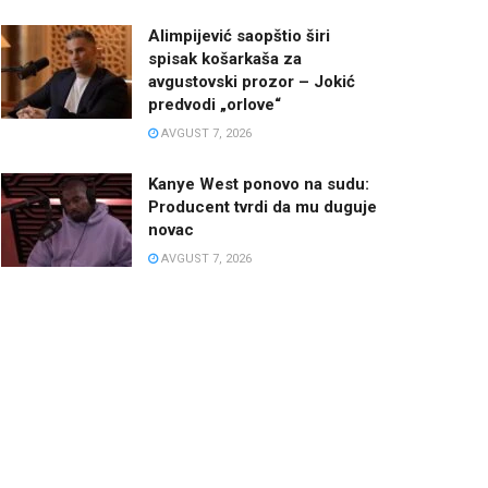
Alimpijević saopštio širi
spisak košarkaša za
avgustovski prozor – Jokić
predvodi „orlove“
AVGUST 7, 2026
Kanye West ponovo na sudu:
Producent tvrdi da mu duguje
novac
AVGUST 7, 2026