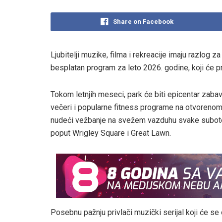
Share on Facebook
Ljubitelji muzike, filma i rekreacije imaju razlog z
besplatan program za leto 2026. godine, koji će pr
Tokom letnjih meseci, park će biti epicentar zaba
večeri i popularne fitness programe na otvoreno
nudeći vežbanje na svežem vazduhu svake subote
poput Wrigley Square i Great Lawn.
Posebnu pažnju privlači muzički serijal koji će se