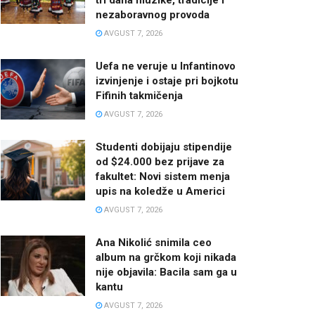
nezaboravnog provoda
AVGUST 7, 2026
Uefa ne veruje u Infantinovo
izvinjenje i ostaje pri bojkotu
Fifinih takmičenja
AVGUST 7, 2026
Studenti dobijaju stipendije
od $24.000 bez prijave za
fakultet: Novi sistem menja
upis na koledže u Americi
AVGUST 7, 2026
Ana Nikolić snimila ceo
album na grčkom koji nikada
nije objavila: Bacila sam ga u
kantu
AVGUST 7, 2026