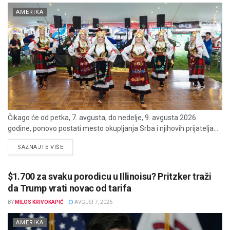
AMERIKA
Čikago će od petka, 7. avgusta, do nedelje, 9. avgusta 2026.
godine, ponovo postati mesto okupljanja Srba i njihovih prijatelja...
DETAILS
SAZNAJTE VIŠE
$1.700 za svaku porodicu u Illinoisu? Pritzker traži
da Trump vrati novac od tarifa
BY
MILOS KRIVOKAPIĆ
AVGUST 7, 2026
AMERIKA