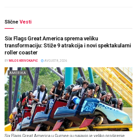
Slične
Vesti
Six Flags Great America sprema veliku
transformaciju: Stiže 9 atrakcija i novi spektakularni
roller coaster
BY
MILOS KRIVOKAPIĆ
AVGUST 8, 2026
AMERIKA
Six Flags Great America u Gurnee-ju najavio je veliko proširenje