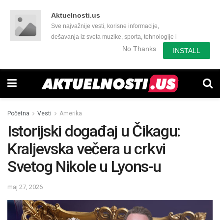
Aktuelnosti.us
Sve najvažnije vesti, korisne informacije,
dešavanja iz sveta muzike, sporta, tehnologije i
još mnogo toga zanimljivog.
No Thanks
INSTALL
Početna
Vesti
Amerika
Istorijski događaj u Čikagu:
Kraljevska večera u crkvi
Svetog Nikole u Lyons-u
maj 27, 2026