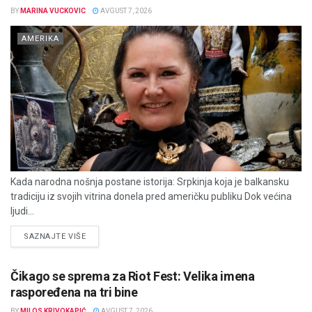
BY
MARINA VUCKOVIC
AVGUST 7, 2026
AMERIKA
Kada narodna nošnja postane istorija: Srpkinja koja je balkansku
tradiciju iz svojih vitrina donela pred američku publiku Dok većina
ljudi...
DETAILS
SAZNAJTE VIŠE
Čikago se sprema za Riot Fest: Velika imena
raspoređena na tri bine
BY
MILOS KRIVOKAPIĆ
AVGUST 7, 2026