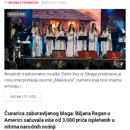
BY
MILENA STEVANOVIĆ
AVGUST 7, 2026
AMERIKA
Ansambl tradicionalne muzike Zlatni Vez iz Čikaga predstavio je
novu interpretaciju pesme „Mala kuća“, numere koja nosi snažnu
emociju i...
DETAILS
SAZNAJTE VIŠE
Čuvarica zaboravljenog blaga: Biljana Regan u
Americi sačuvala više od 3.000 priča ispletenih u
nitima narodnih nošnji