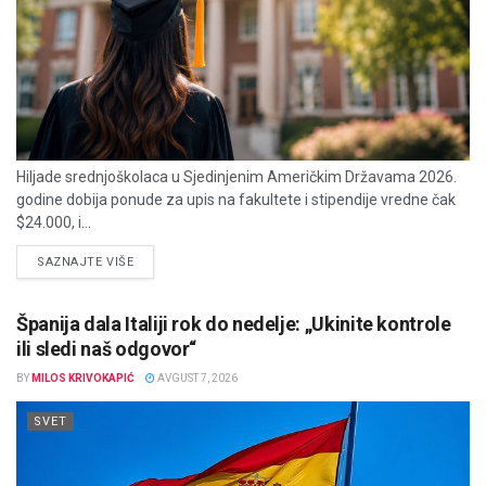
Hiljade srednjoškolaca u Sjedinjenim Američkim Državama 2026.
godine dobija ponude za upis na fakultete i stipendije vredne čak
$24.000, i...
DETAILS
SAZNAJTE VIŠE
Španija dala Italiji rok do nedelje: „Ukinite kontrole
ili sledi naš odgovor“
BY
MILOS KRIVOKAPIĆ
AVGUST 7, 2026
SVET