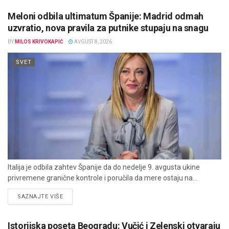
Meloni odbila ultimatum Španije: Madrid odmah
uzvratio, nova pravila za putnike stupaju na snagu
BY
MILOS KRIVOKAPIĆ
AVGUST 8, 2026
SVET
Italija je odbila zahtev Španije da do nedelje 9. avgusta ukine
privremene granične kontrole i poručila da mere ostaju na...
DETAILS
SAZNAJTE VIŠE
Istorijska poseta Beogradu: Vučić i Zelenski otvaraju