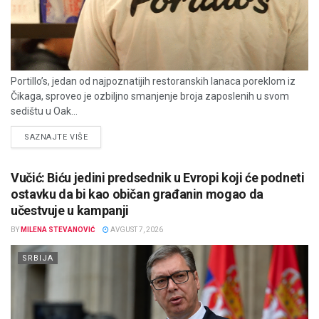
Portillo’s, jedan od najpoznatijih restoranskih lanaca poreklom iz
Čikaga, sproveo je ozbiljno smanjenje broja zaposlenih u svom
sedištu u Oak...
DETAILS
SAZNAJTE VIŠE
Vučić: Biću jedini predsednik u Evropi koji će podneti
ostavku da bi kao običan građanin mogao da
učestvuje u kampanji
BY
MILENA STEVANOVIĆ
AVGUST 7, 2026
SRBIJA