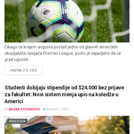
Čikago će krajem avgusta postati jedno od glavnih američkih
okupljališta navijača Premier League, pošto je najavljeno da će
grad ugostiti...
DETAILS
SAZNAJTE VIŠE
Studenti dobijaju stipendije od $24.000 bez prijave
za fakultet: Novi sistem menja upis na koledže u
Americi
BY
MILENA STEVANOVIĆ
AVGUST 7, 2026
AMERIKA