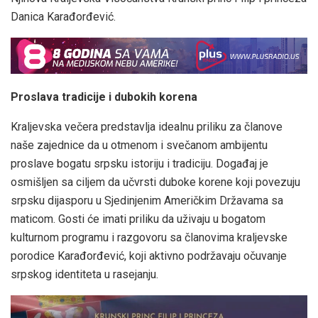
Danica Karađorđević.
Proslava tradicije i dubokih korena
Kraljevska večera predstavlja idealnu priliku za članove
naše zajednice da u otmenom i svečanom ambijentu
proslave bogatu srpsku istoriju i tradiciju. Događaj je
osmišljen sa ciljem da učvrsti duboke korene koji povezuju
srpsku dijasporu u Sjedinjenim Američkim Državama sa
maticom. Gosti će imati priliku da uživaju u bogatom
kulturnom programu i razgovoru sa članovima kraljevske
porodice Karađorđević, koji aktivno podržavaju očuvanje
srpskog identiteta u rasejanju.