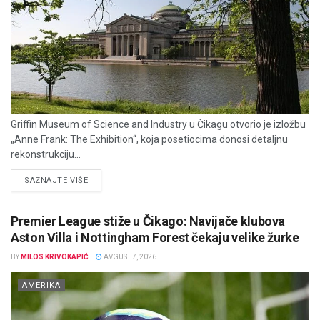
Griffin Museum of Science and Industry u Čikagu otvorio je izložbu
„Anne Frank: The Exhibition“, koja posetiocima donosi detaljnu
rekonstrukciju...
DETAILS
SAZNAJTE VIŠE
Premier League stiže u Čikago: Navijače klubova
Aston Villa i Nottingham Forest čekaju velike žurke
BY
MILOS KRIVOKAPIĆ
AVGUST 7, 2026
AMERIKA