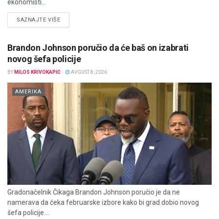
ekonomisti...
DETAILS
SAZNAJTE VIŠE
Brandon Johnson poručio da će baš on izabrati
novog šefa policije
BY
MILOS KRIVOKAPIĆ
AVGUST 8, 2026
AMERIKA
Gradonačelnik Čikaga Brandon Johnson poručio je da ne
namerava da čeka februarske izbore kako bi grad dobio novog
šefa policije....