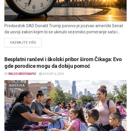
Predsednik SAD Donald Trump ponovo je pozvao američki Senat
da usvoji zakon kojim bi se ukinulo sezonsko pomeranje sata i...
DETAILS
SAZNAJTE VIŠE
Besplatni rančevi i školski pribor širom Čikaga: Evo
gde porodice mogu da dobiju pomoć
BY
MILOS KRIVOKAPIĆ
AVGUST 6, 2026
AMERIKA