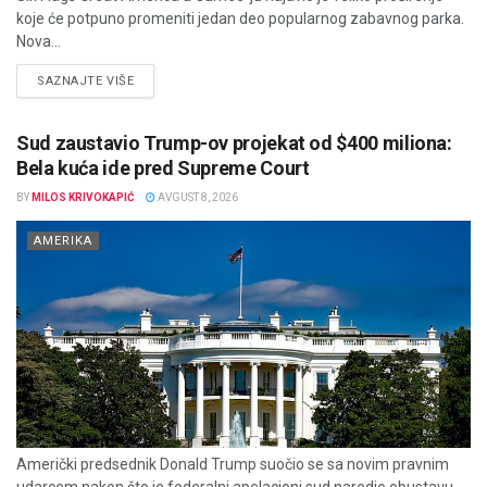
koje će potpuno promeniti jedan deo popularnog zabavnog parka.
Nova...
DETAILS
SAZNAJTE VIŠE
Sud zaustavio Trump-ov projekat od $400 miliona:
Bela kuća ide pred Supreme Court
BY
MILOS KRIVOKAPIĆ
AVGUST 8, 2026
AMERIKA
Američki predsednik Donald Trump suočio se sa novim pravnim
udarcem nakon što je federalni apelacioni sud naredio obustavu