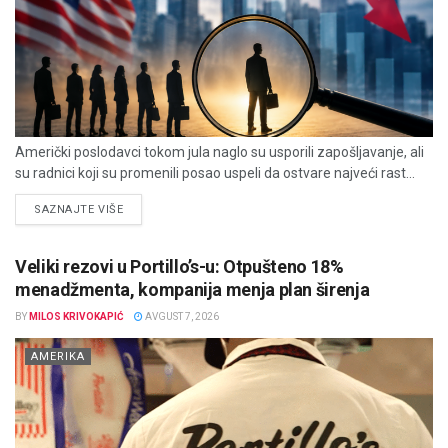
Američki poslodavci tokom jula naglo su usporili zapošljavanje, ali
su radnici koji su promenili posao uspeli da ostvare najveći rast...
DETAILS
SAZNAJTE VIŠE
Veliki rezovi u Portillo’s-u: Otpušteno 18%
menadžmenta, kompanija menja plan širenja
BY
MILOS KRIVOKAPIĆ
AVGUST 7, 2026
AMERIKA