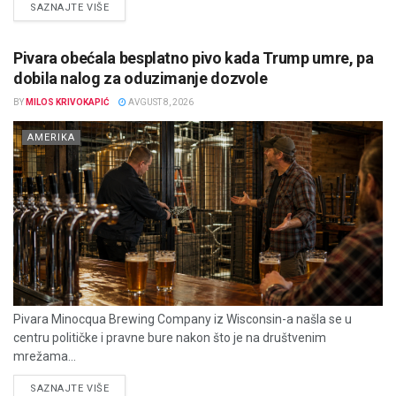
DETAILS
SAZNAJTE VIŠE
Pivara obećala besplatno pivo kada Trump umre, pa
dobila nalog za oduzimanje dozvole
BY
MILOS KRIVOKAPIĆ
AVGUST 8, 2026
AMERIKA
Pivara Minocqua Brewing Company iz Wisconsin-a našla se u
centru političke i pravne bure nakon što je na društvenim
mrežama...
DETAILS
SAZNAJTE VIŠE