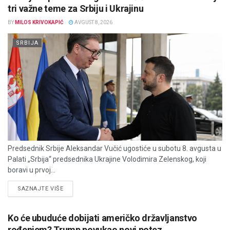
tri važne teme za Srbiju i Ukrajinu
BY
MILOS KRIVOKAPIĆ
AVGUST 8, 2026
SRBIJA
Predsednik Srbije Aleksandar Vučić ugostiće u subotu 8. avgusta u
Palati „Srbija“ predsednika Ukrajine Volodimira Zelenskog, koji
boravi u prvoj...
DETAILS
SAZNAJTE VIŠE
Ko će ubuduće dobijati američko državljanstvo
rođenjem? Trump povukao novi potez