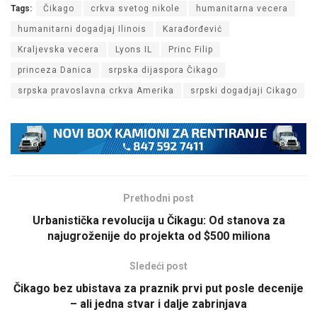
Tags:
Čikago
crkva svetog nikole
humanitarna vecera
humanitarni dogadjaj Ilinois
Karađorđević
Kraljevska vecera
Lyons IL
Princ Filip
princeza Danica
srpska dijaspora Čikago
srpska pravoslavna crkva Amerika
srpski dogadjaji Cikago
Prethodni post
Urbanistička revolucija u Čikagu: Od stanova za
najugroženije do projekta od $500 miliona
Sledeći post
Čikago bez ubistava za praznik prvi put posle decenije
– ali jedna stvar i dalje zabrinjava