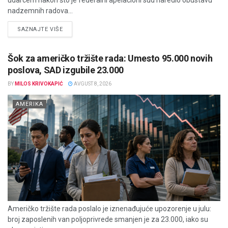
nadzemnih radova...
DETAILS
SAZNAJTE VIŠE
Šok za američko tržište rada: Umesto 95.000 novih
poslova, SAD izgubile 23.000
BY
MILOS KRIVOKAPIĆ
AVGUST 8, 2026
AMERIKA
Američko tržište rada poslalo je iznenađujuće upozorenje u julu:
broj zaposlenih van poljoprivrede smanjen je za 23.000, iako su