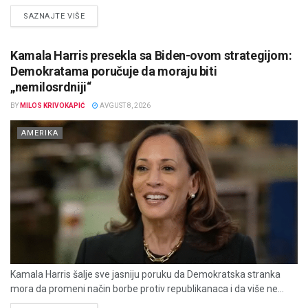
DETAILS
SAZNAJTE VIŠE
Kamala Harris presekla sa Biden-ovom strategijom:
Demokratama poručuje da moraju biti
„nemilosrdniji“
BY
MILOS KRIVOKAPIĆ
AVGUST 8, 2026
AMERIKA
Kamala Harris šalje sve jasniju poruku da Demokratska stranka
mora da promeni način borbe protiv republikanaca i da više ne...