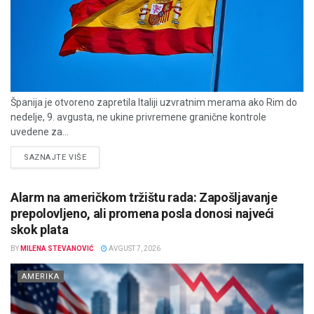
Španija je otvoreno zapretila Italiji uzvratnim merama ako Rim do
nedelje, 9. avgusta, ne ukine privremene granične kontrole
uvedene za...
DETAILS
SAZNAJTE VIŠE
Alarm na američkom tržištu rada: Zapošljavanje
prepolovljeno, ali promena posla donosi najveći
skok plata
BY
MILENA STEVANOVIĆ
AVGUST 7, 2026
AMERIKA