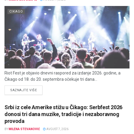
CIKAGO
Riot Fest je objavio dnevni raspored za izdanje 2026. godine, a
Čikago od 18. do 20. septembra očekuje tri dana...
DETAILS
SAZNAJTE VIŠE
Srbi iz cele Amerike stižu u Čikago: Serbfest 2026
donosi tri dana muzike, tradicije i nezaboravnog
provoda
BY
MILENA STEVANOVIĆ
AVGUST 7, 2026