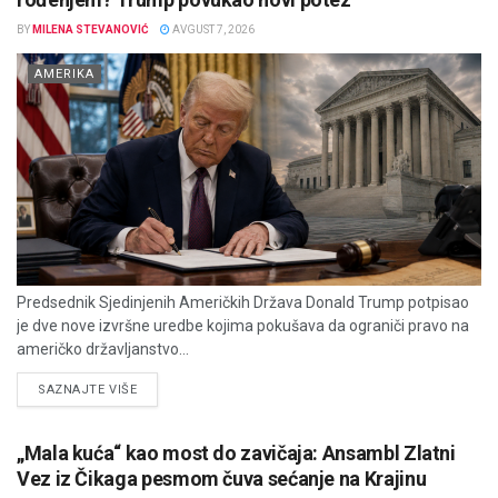
BY
MILENA STEVANOVIĆ
AVGUST 7, 2026
AMERIKA
Predsednik Sjedinjenih Američkih Država Donald Trump potpisao
je dve nove izvršne uredbe kojima pokušava da ograniči pravo na
američko državljanstvo...
DETAILS
SAZNAJTE VIŠE
„Mala kuća“ kao most do zavičaja: Ansambl Zlatni
Vez iz Čikaga pesmom čuva sećanje na Krajinu