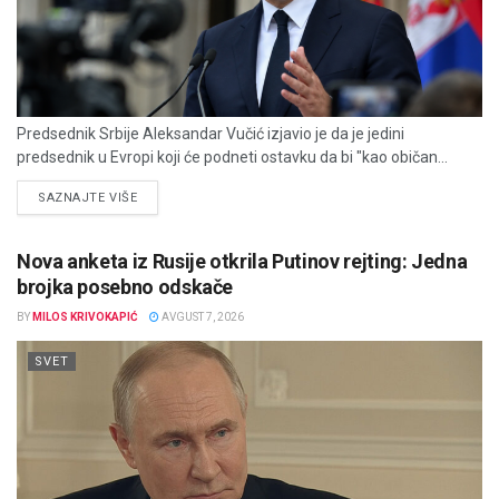
Predsednik Srbije Aleksandar Vučić izjavio je da je jedini
predsednik u Evropi koji će podneti ostavku da bi "kao običan...
DETAILS
SAZNAJTE VIŠE
Nova anketa iz Rusije otkrila Putinov rejting: Jedna
brojka posebno odskače
BY
MILOS KRIVOKAPIĆ
AVGUST 7, 2026
SVET