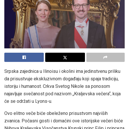
Srpska zajednica u Ilinoisu i okolini ima jedinstvenu priliku
da prisustvuje ekskluzivnom događaju koji spaja tradiciju,
istoriju i humanost. Crkva Svetog Nikole sa ponosom
najavljuje svečanost pod nazivom „Kraljevska večera“, koja
će se održati u Lyons-u.
Ovo elitno veče biće obeleženo prisustvom najviših
zvanica. Počasni gosti i domaćini ove istorijske večeri biće
Njihova Kraljevska Visočanstva Krunski princ Filip i princeza