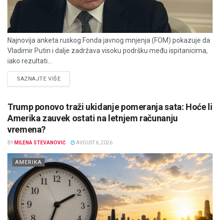
Najnovija anketa ruskog Fonda javnog mnjenja (FOM) pokazuje da
Vladimir Putin i dalje zadržava visoku podršku među ispitanicima,
iako rezultati...
DETAILS
SAZNAJTE VIŠE
Trump ponovo traži ukidanje pomeranja sata: Hoće li
Amerika zauvek ostati na letnjem računanju
vremena?
BY
MILENA STEVANOVIĆ
AVGUST 6, 2026
AMERIKA