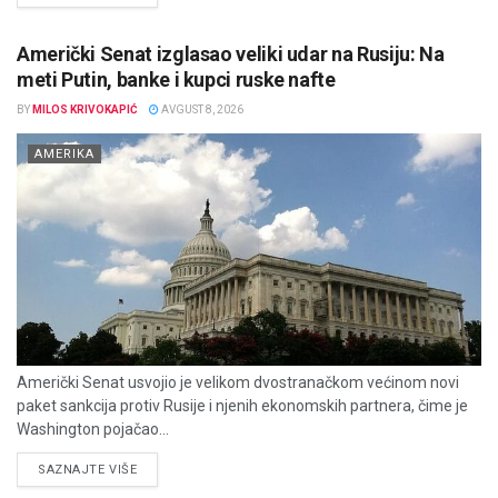
Američki Senat izglasao veliki udar na Rusiju: Na
meti Putin, banke i kupci ruske nafte
BY
MILOS KRIVOKAPIĆ
AVGUST 8, 2026
AMERIKA
Američki Senat usvojio je velikom dvostranačkom većinom novi
paket sankcija protiv Rusije i njenih ekonomskih partnera, čime je
Washington pojačao...
DETAILS
SAZNAJTE VIŠE