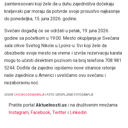
zainteresovani koji žele da u duhu zajedništva dočekaju
kraljevski par moraju da potvrde svoje prisustvo najkasnije
do ponedeljka, 15. juna 2026. godine.
Svečani događaj će se održati u petak, 19. juna 2026.
godine sa početkom u 19:00. Mesto okupljanja je Svečana
sala crkve Svetog Nikole u Lyons-u. Svi koji žele da
obezbede svoje mesto na vreme i izvrše rezervaciju karata
mogu to učiniti direktnim pozivom na broj telefona 708 981
5244. Dođite da zajedno ispišemo nove stranice istorije
naše zajednice u Americi i uveličamo ovu svečanu i
nezaboravnu noć.
IZVOR:
CHICAGODESAVANJA
I FOTO: USTUPLJENE FOTOGRAFIJE
Pratite portal
Aktuelnosti.us
i na društvenim mrežama
Instagram
,
Facebook
,
Twitter
i
Linkedin
.