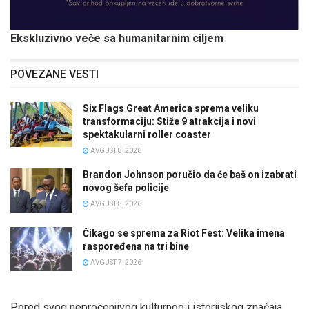
Ekskluzivno veče sa humanitarnim ciljem
POVEZANE VESTI
Six Flags Great America sprema veliku
transformaciju: Stiže 9 atrakcija i novi
spektakularni roller coaster
AVGUST 8, 2026
Brandon Johnson poručio da će baš on izabrati
novog šefa policije
AVGUST 8, 2026
Čikago se sprema za Riot Fest: Velika imena
raspoređena na tri bine
AVGUST 7, 2026
Pored svog neprocenjivog kulturnog i istorijskog značaja,