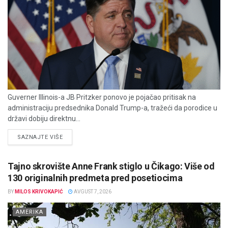
Guverner Illinois-a JB Pritzker ponovo je pojačao pritisak na
administraciju predsednika Donald Trump-a, tražeći da porodice u
državi dobiju direktnu...
DETAILS
SAZNAJTE VIŠE
Tajno skrovište Anne Frank stiglo u Čikago: Više od
130 originalnih predmeta pred posetiocima
BY
MILOS KRIVOKAPIĆ
AVGUST 7, 2026
AMERIKA