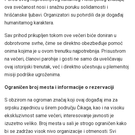
ova svečanost nosi i snažnu poruku solidarnosti i
hrišćanske ljubavi. Organizatori su potvrdili da je događaj
humanitarnog karaktera.
Sav prihod prikupljen tokom ove večeri biće doniran u
dobrotvorne svrhe, čime se direktno obezbeđuje pomoć
onima kojima je u ovom trenutku najpotrebnija. Prisustvom
na večeri, članovi parohije i gosti ne samo da uveličavaju
ovaj istorijski trenutak, već i direktno učestvuju u plemenitoj
misiji podrške ugroženima.
Ograničen broj mesta i informacije o rezervaciji
S obzirom na ogroman značaj koji ovaj događaj ima za
srpsku zajednicu u širem području Čikaga, kao i na visoku
ekskluzivnost same večeri, interesovanje javnosti je
izuzetno veliko. Broj mesta u sali je strogo ograničen kako
bi se zadržao visok nivo organizacije i otmenosti. Svi