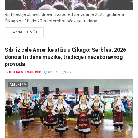
Riot Fest je objavio dnevni raspored za izdanje 2026. godine, a
Čikago od 18. do 20. septembra očekuje tri dana...
DETAILS
SAZNAJTE VIŠE
Srbi iz cele Amerike stižu u Čikago: Serbfest 2026
donosi tri dana muzike, tradicije i nezaboravnog
provoda
BY
MILENA STEVANOVIĆ
AVGUST 7, 2026
AMERIKA