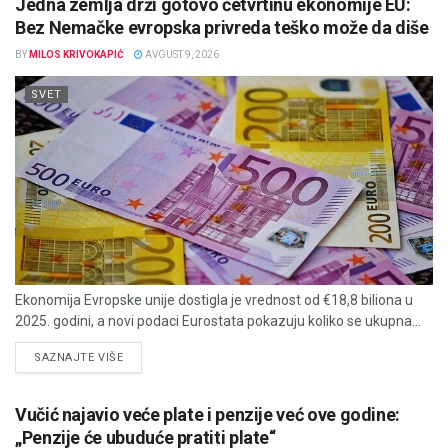
Jedna zemlja drži gotovo četvrtinu ekonomije EU:
Bez Nemačke evropska privreda teško može da diše
BY
MILOS KRIVOKAPIĆ
AVGUST 9, 2026
SVET
Ekonomija Evropske unije dostigla je vrednost od €18,8 biliona u
2025. godini, a novi podaci Eurostata pokazuju koliko se ukupna...
DETAILS
SAZNAJTE VIŠE
Vučić najavio veće plate i penzije već ove godine:
„Penzije će ubuduće pratiti plate“