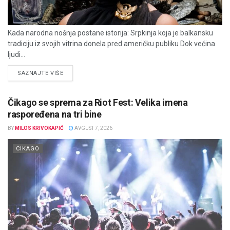
Kada narodna nošnja postane istorija: Srpkinja koja je balkansku
tradiciju iz svojih vitrina donela pred američku publiku Dok većina
ljudi...
DETAILS
SAZNAJTE VIŠE
Čikago se sprema za Riot Fest: Velika imena
raspoređena na tri bine
BY
MILOS KRIVOKAPIĆ
AVGUST 7, 2026
CIKAGO