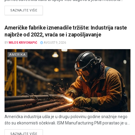
DETAILS
SAZNAJTE VIŠE
Američke fabrike iznenadile tržište: Industrija raste
najbrže od 2022, vraća se i zapošljavanje
BY
MILOS KRIVOKAPIĆ
AVGUST 9, 2026
AMERIKA
Američka industrija ušla je u drugu polovinu godine snažnije nego
što su ekonomisti očekivali. ISM Manufacturing PMI porastao je u...
DETAILS
SAZNAJTE VIŠE