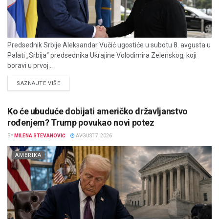
Predsednik Srbije Aleksandar Vučić ugostiće u subotu 8. avgusta u
Palati „Srbija“ predsednika Ukrajine Volodimira Zelenskog, koji
boravi u prvoj...
DETAILS
SAZNAJTE VIŠE
Ko će ubuduće dobijati američko državljanstvo
rođenjem? Trump povukao novi potez
BY
MILENA STEVANOVIĆ
AVGUST 7, 2026
AMERIKA