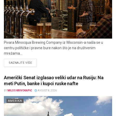
Pivara Minocqua Brewing Company iz Wisconsin-a našla se u
centru političke i pravne bure nakon što je na društvenim
mrežama...
DETAILS
SAZNAJTE VIŠE
Američki Senat izglasao veliki udar na Rusiju: Na
meti Putin, banke i kupci ruske nafte
BY
MILOS KRIVOKAPIĆ
AVGUST 8, 2026
AMERIKA