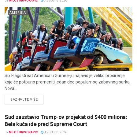
BY
MILOS KRIVOKAPIĆ
AVGUST 8, 2026
AMERIKA
Six Flags Great America u Gurnee-ju najavio je veliko proširenje
koje će potpuno promeniti jedan deo popularnog zabavnog parka.
Nova...
DETAILS
SAZNAJTE VIŠE
Sud zaustavio Trump-ov projekat od $400 miliona:
Bela kuća ide pred Supreme Court
BY
MILOS KRIVOKAPIĆ
AVGUST 8, 2026