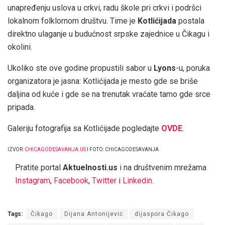
unapređenju uslova u crkvi, radu škole pri crkvi i podršci
lokalnom folklornom društvu. Time je
Kotlićijada
postala
direktno ulaganje u budućnost srpske zajednice u Čikagu i
okolini.
Ukoliko ste ove godine propustili sabor u
Lyons
-u, poruka
organizatora je jasna: Kotlićijada je mesto gde se briše
daljina od kuće i gde se na trenutak vraćate tamo gde srce
pripada.
Galeriju fotografija sa Kotlićijade pogledajte
OVDE
.
IZVOR:
CHICAGODESAVANJA.US
I FOTO: CHICAGODESAVANJA
Pratite portal
Aktuelnosti.us
i na društvenim mrežama
Instagram
,
Facebook
,
Twitter
i
Linkedin
.
Tags:
Čikago
Dijana Antonijević
dijaspora Čikago