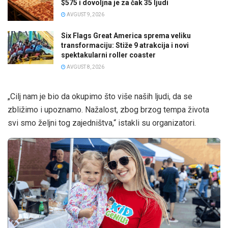
$575 i dovoljna je za čak 35 ljudi
AVGUST 9, 2026
Six Flags Great America sprema veliku
transformaciju: Stiže 9 atrakcija i novi
spektakularni roller coaster
AVGUST 8, 2026
„Cilj nam je bio da okupimo što više naših ljudi, da se
zbližimo i upoznamo. Nažalost, zbog brzog tempa života
svi smo željni tog zajedništva,“ istakli su organizatori.