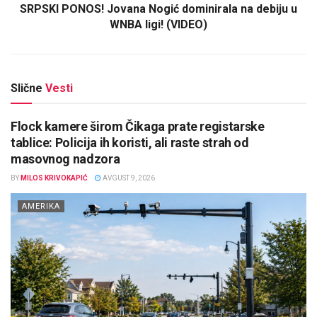
SRPSKI PONOS! Jovana Nogić dominirala na debiju u
WNBA ligi! (VIDEO)
Slične
Vesti
Flock kamere širom Čikaga prate registarske
tablice: Policija ih koristi, ali raste strah od
masovnog nadzora
BY
MILOS KRIVOKAPIĆ
AVGUST 9, 2026
AMERIKA