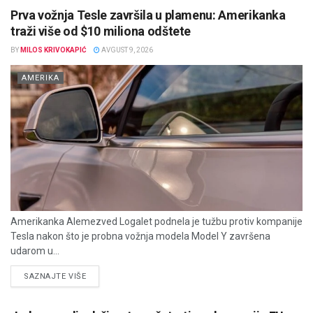
Prva vožnja Tesle završila u plamenu: Amerikanka
traži više od $10 miliona odštete
BY
MILOS KRIVOKAPIĆ
AVGUST 9, 2026
AMERIKA
Amerikanka Alemezved Logalet podnela je tužbu protiv kompanije
Tesla nakon što je probna vožnja modela Model Y završena
udarom u...
DETAILS
SAZNAJTE VIŠE