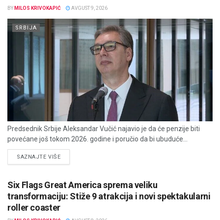
BY
MILOS KRIVOKAPIĆ
AVGUST 9, 2026
SRBIJA
Predsednik Srbije Aleksandar Vučić najavio je da će penzije biti
povećane još tokom 2026. godine i poručio da bi ubuduće...
DETAILS
SAZNAJTE VIŠE
Six Flags Great America sprema veliku
transformaciju: Stiže 9 atrakcija i novi spektakularni
roller coaster