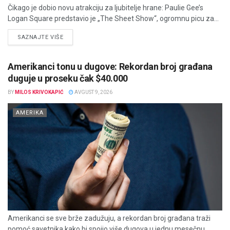
Čikago je dobio novu atrakciju za ljubitelje hrane: Paulie Gee’s
Logan Square predstavio je „The Sheet Show“, ogromnu picu za...
DETAILS
SAZNAJTE VIŠE
Amerikanci tonu u dugove: Rekordan broj građana
duguje u proseku čak $40.000
BY
MILOS KRIVOKAPIĆ
AVGUST 9, 2026
AMERIKA
Amerikanci se sve brže zadužuju, a rekordan broj građana traži
pomoć savetnika kako bi spojio više dugova u jednu mesečnu...