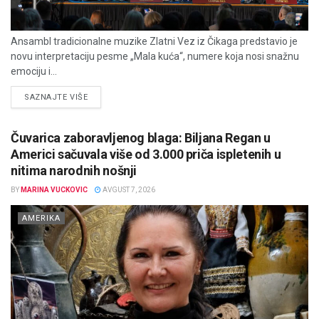
Ansambl tradicionalne muzike Zlatni Vez iz Čikaga predstavio je
novu interpretaciju pesme „Mala kuća“, numere koja nosi snažnu
emociju i...
DETAILS
SAZNAJTE VIŠE
Čuvarica zaboravljenog blaga: Biljana Regan u
Americi sačuvala više od 3.000 priča ispletenih u
nitima narodnih nošnji
BY
MARINA VUCKOVIC
AVGUST 7, 2026
AMERIKA