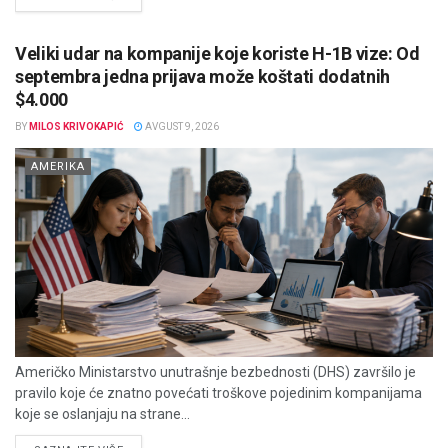
Veliki udar na kompanije koje koriste H-1B vize: Od
septembra jedna prijava može koštati dodatnih
$4.000
BY
MILOS KRIVOKAPIĆ
AVGUST 9, 2026
AMERIKA
Američko Ministarstvo unutrašnje bezbednosti (DHS) završilo je
pravilo koje će znatno povećati troškove pojedinim kompanijama
koje se oslanjaju na strane...