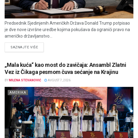
Predsednik Sjedinjenih Američkih Država Donald Trump potpisao
je dve nove izvršne uredbe kojima pokušava da ograniči pravo na
američko državljanstvo...
DETAILS
SAZNAJTE VIŠE
„Mala kuća“ kao most do zavičaja: Ansambl Zlatni
Vez iz Čikaga pesmom čuva sećanje na Krajinu
BY
MILENA STEVANOVIĆ
AVGUST 7, 2026
AMERIKA