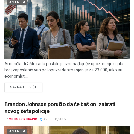
AMERIKA
Američko tržište rada poslalo je iznenađujuće upozorenje u julu:
broj zaposlenih van poljoprivrede smanjen je za 23.000, iako su
ekonomisti...
DETAILS
SAZNAJTE VIŠE
Brandon Johnson poručio da će baš on izabrati
novog šefa policije
BY
MILOS KRIVOKAPIĆ
AVGUST 8, 2026
AMERIKA