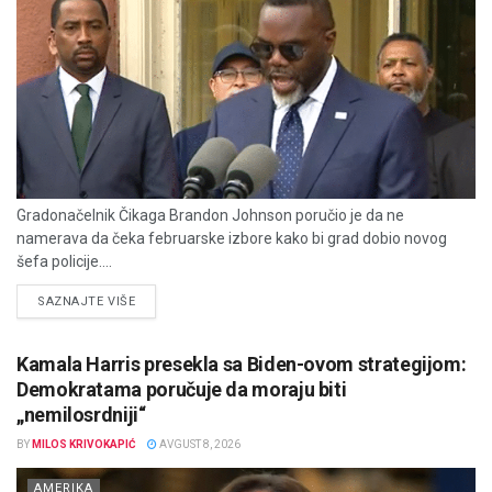
Gradonačelnik Čikaga Brandon Johnson poručio je da ne
namerava da čeka februarske izbore kako bi grad dobio novog
šefa policije....
DETAILS
SAZNAJTE VIŠE
Kamala Harris presekla sa Biden-ovom strategijom:
Demokratama poručuje da moraju biti
„nemilosrdniji“
BY
MILOS KRIVOKAPIĆ
AVGUST 8, 2026
AMERIKA