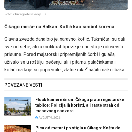
Foto: chicagodesavanja.us
Čikago miriše na Balkan: Kotlić kao simbol korena
Glavna zvezda dana bio je, naravno, kotlić. Takmičari su dali
sve od sebe, ali raznolikost trpeze je ono što je oduševilo
prisutne. Pored majstorski pripremljenih čorbi i gulaša,
uživalo se u roštilju, pečenju, ali i pitama, palačinkama i
kolačima koje su pripremile „zlatne ruke“ naših majki i baka.
POVEZANE VESTI
Flock kamere širom Čikaga prate registarske
tablice: Policija ih koristi, ali raste strah od
masovnog nadzora
AVGUST 9, 2026
Pica od metar i po stigla u Čikago: Košta do