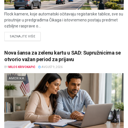
Flock kamere, koje automatski očitavaju registarske tablice, sve su
prisutnije u predgrađima Čikaga i istovremeno postaju predmet
ozbiljne rasprave o...
DETAILS
SAZNAJTE VIŠE
Nova šansa za zelenu kartu u SAD: Supružnicima se
otvorio važan period za prijavu
BY
MILOS KRIVOKAPIĆ
AVGUST 9, 2026
AMERIKA