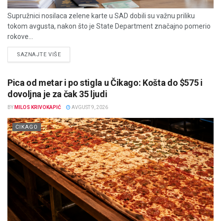
Supružnici nosilaca zelene karte u SAD dobili su važnu priliku
tokom avgusta, nakon što je State Department značajno pomerio
rokove...
DETAILS
SAZNAJTE VIŠE
Pica od metar i po stigla u Čikago: Košta do $575 i
dovoljna je za čak 35 ljudi
BY
MILOS KRIVOKAPIĆ
AVGUST 9, 2026
CIKAGO