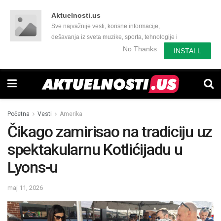
Aktuelnosti.us
Sve najvažnije vesti, korisne informacije,
dešavanja iz sveta muzike, sporta, tehnologije i
još mnogo toga zanimljivog.
No Thanks
INSTALL
Početna
Vesti
Amerika
Čikago zamirisao na tradiciju uz
spektakularnu Kotlićijadu u
Lyons-u
maj 11, 2026