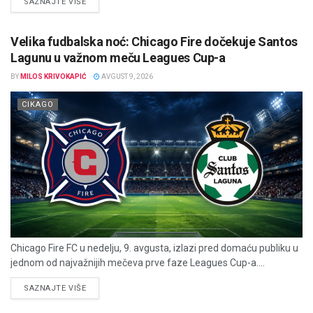
DETAILS
SAZNAJTE VIŠE
Velika fudbalska noć: Chicago Fire dočekuje Santos
Lagunu u važnom meču Leagues Cup-a
BY
MILOS KRIVOKAPIĆ
AVGUST 9, 2026
CIKAGO
Chicago Fire FC u nedelju, 9. avgusta, izlazi pred domaću publiku u
jednom od najvažnijih mečeva prve faze Leagues Cup-a....
DETAILS
SAZNAJTE VIŠE