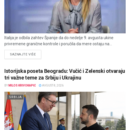
Italija je odbila zahtev Španije da do nedelje 9. avgusta ukine
privremene granične kontrole i poručila da mere ostaju na...
DETAILS
SAZNAJTE VIŠE
Istorijska poseta Beogradu: Vučić i Zelenski otvaraju
tri važne teme za Srbiju i Ukrajinu
BY
MILOS KRIVOKAPIĆ
AVGUST 8, 2026
SRBIJA