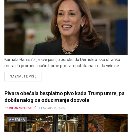
Kamala Harris šalje sve jasniju poruku da Demokratska stranka
mora da promeni način borbe protiv republikanaca i da više ne...
DETAILS
SAZNAJTE VIŠE
Pivara obećala besplatno pivo kada Trump umre, pa
dobila nalog za oduzimanje dozvole
BY
MILOS KRIVOKAPIĆ
AVGUST 8, 2026
AMERIKA