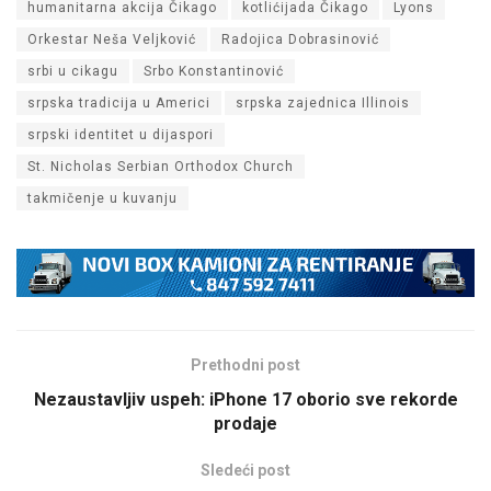
humanitarna akcija Čikago
kotlićijada Čikago
Lyons
Orkestar Neša Veljković
Radojica Dobrasinović
srbi u cikagu
Srbo Konstantinović
srpska tradicija u Americi
srpska zajednica Illinois
srpski identitet u dijaspori
St. Nicholas Serbian Orthodox Church
takmičenje u kuvanju
Prethodni post
Nezaustavljiv uspeh: iPhone 17 oborio sve rekorde
prodaje
Sledeći post