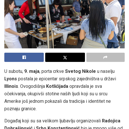
U subotu,
9. maja
, porta crkve
Svetog Nikole
u naselju
Lyons
postala je epicentar srpskog zajedništva u državi
Illinois
. Ovogodišnja
Kotlićijada
opravdala je sva
očekivanja, okupivši stotine naših ljudi koji su u srcu
Amerike još jednom pokazali da tradicija i identitet ne
poznaju granice.
Događaj koji su sa velikom ljubavlju organizovali
Radojica
Dobrašinović
i
Srbo Konstantinović
bio je mnogo više od