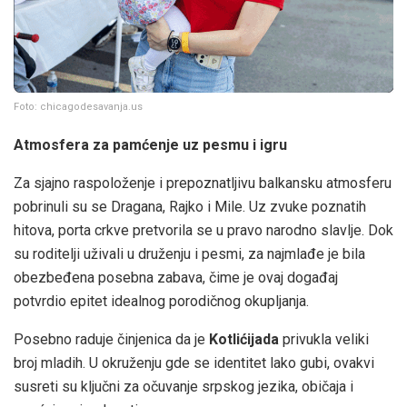
Foto: chicagodesavanja.us
Atmosfera za pamćenje uz pesmu i igru
Za sjajno raspoloženje i prepoznatljivu balkansku atmosferu
pobrinuli su se Dragana, Rajko i Mile. Uz zvuke poznatih
hitova, porta crkve pretvorila se u pravo narodno slavlje. Dok
su roditelji uživali u druženju i pesmi, za najmlađe je bila
obezbeđena posebna zabava, čime je ovaj događaj
potvrdio epitet idealnog porodičnog okupljanja.
Posebno raduje činjenica da je
Kotlićijada
privukla veliki
broj mladih. U okruženju gde se identitet lako gubi, ovakvi
susreti su ključni za očuvanje srpskog jezika, običaja i