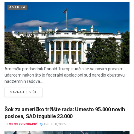
AMERIKA
Američki predsednik Donald Trump suočio se sa novim pravnim
udarcem nakon što je federalni apelacioni sud naredio obustavu
nadzemnih radova...
DETAILS
SAZNAJTE VIŠE
Šok za američko tržište rada: Umesto 95.000 novih
poslova, SAD izgubile 23.000
BY
MILOS KRIVOKAPIĆ
AVGUST 8, 2026