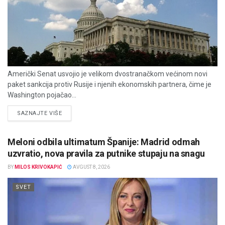
Američki Senat usvojio je velikom dvostranačkom većinom novi
paket sankcija protiv Rusije i njenih ekonomskih partnera, čime je
Washington pojačao...
DETAILS
SAZNAJTE VIŠE
Meloni odbila ultimatum Španije: Madrid odmah
uzvratio, nova pravila za putnike stupaju na snagu
BY
MILOS KRIVOKAPIĆ
AVGUST 8, 2026
SVET