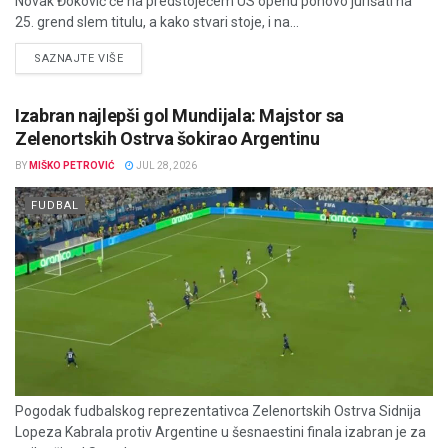
Novak Đoković će na predstojećem US openu ponovo jurišati na
25. grend slem titulu, a kako stvari stoje, i na...
DETAILS
SAZNAJTE VIŠE
Izabran najlepši gol Mundijala: Majstor sa
Zelenortskih Ostrva šokirao Argentinu
BY
MIŠKO PETROVIĆ
JUL 28, 2026
FUDBAL
Pogodak fudbalskog reprezentativca Zelenortskih Ostrva Sidnija
Lopeza Kabrala protiv Argentine u šesnaestini finala izabran je za