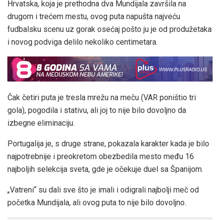
Hrvatska, koja je prethodna dva Mundijala završila na
drugom i trećem mestu, ovog puta napušta najveću
fudbalsku scenu uz gorak osećaj pošto ju je od produžetaka
i novog podviga delilo nekoliko centimetara.
Čak četiri puta je tresla mrežu na meču (VAR poništio tri
gola), pogodila i stativu, ali joj to nije bilo dovoljno da
izbegne eliminaciju.
Portugalija je, s druge strane, pokazala karakter kada je bilo
najpotrebnije i preokretom obezbedila mesto među 16
najboljih selekcija sveta, gde je očekuje duel sa Španijom.
„Vatreni“ su dali sve što je imali i odigrali najbolji meč od
početka Mundijala, ali ovog puta to nije bilo dovoljno.