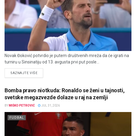
Novak Đoković potvrdio je putem društvenih mreža da će igrati na
turniru u Sinsinatiju od 13. avgusta prvi put posle...
DETAILS
SAZNAJTE VIŠE
Bomba pravo niotkuda: Ronaldo se ženi u tajnosti,
svetske megazvezde dolaze u raj na zemlji
BY
MIŠKO PETROVIĆ
JUL 31, 2026
FUDBAL