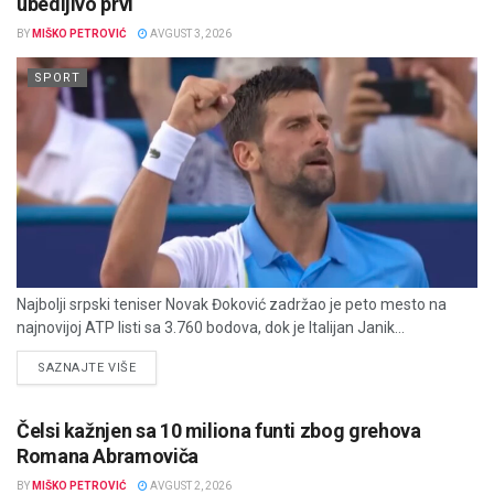
ubedljivo prvi
BY
MIŠKO PETROVIĆ
AVGUST 3, 2026
SPORT
Najbolji srpski teniser Novak Đoković zadržao je peto mesto na
najnovijoj ATP listi sa 3.760 bodova, dok je Italijan Janik...
DETAILS
SAZNAJTE VIŠE
Čelsi kažnjen sa 10 miliona funti zbog grehova
Romana Abramoviča
BY
MIŠKO PETROVIĆ
AVGUST 2, 2026