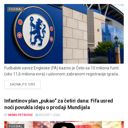
FUDBAL
Fudbalski savez Engleske (FA) kaznio je Čelsi sa 10 miliona funti
(oko 11,6 miliona evra) i uslovnom zabranom registracije igrača...
DETAILS
SAZNAJTE VIŠE
Infantinov plan „pukao“ za četiri dana: Fifa usred
noći povukla ideju o prodaji Mundijala
BY
MIŠKO PETROVIĆ
AVGUST 1, 2026
FUDBAL