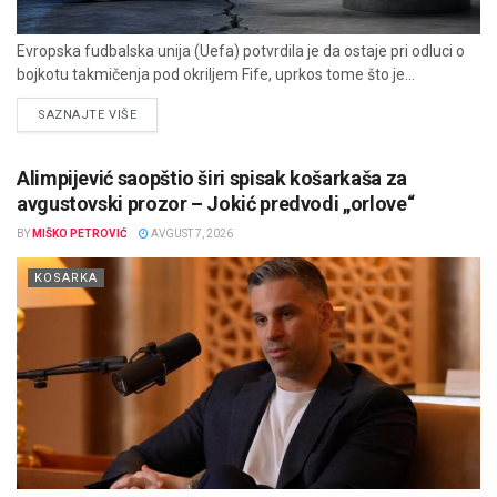
Evropska fudbalska unija (Uefa) potvrdila je da ostaje pri odluci o
bojkotu takmičenja pod okriljem Fife, uprkos tome što je...
DETAILS
SAZNAJTE VIŠE
Alimpijević saopštio širi spisak košarkaša za
avgustovski prozor – Jokić predvodi „orlove“
BY
MIŠKO PETROVIĆ
AVGUST 7, 2026
KOSARKA