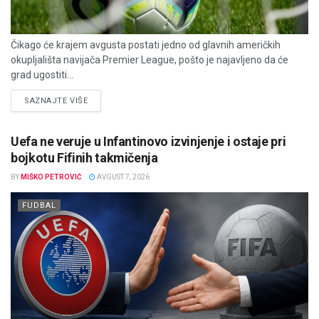
Čikago će krajem avgusta postati jedno od glavnih američkih
okupljališta navijača Premier League, pošto je najavljeno da će
grad ugostiti...
DETAILS
SAZNAJTE VIŠE
Uefa ne veruje u Infantinovo izvinjenje i ostaje pri
bojkotu Fifinih takmičenja
BY
MIŠKO PETROVIĆ
AVGUST 7, 2026
FUDBAL