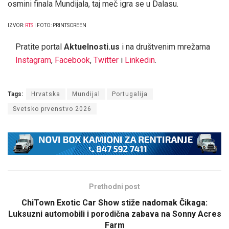
osmini finala Mundijala, taj meč igra se u Dalasu.
IZVOR:
RTS
I FOTO: PRINTSCREEN
Pratite portal
Aktuelnosti.us
i na društvenim mrežama
Instagram
,
Facebook
,
Twitter
i
Linkedin
.
Tags:
Hrvatska
Mundijal
Portugalija
Svetsko prvenstvo 2026
Prethodni post
ChiTown Exotic Car Show stiže nadomak Čikaga:
Luksuzni automobili i porodična zabava na Sonny Acres
Farm