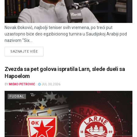
Novak Đoković, najbolji teniser svih vremena, po treći put
uzastopno biće deo egzibicionog turnira u Saudijskoj Arabiji pod
nazivom "Six...
DETAILS
SAZNAJTE VIŠE
Zvezda sa pet golova ispratila Larn, slede dueli sa
Hapoelom
BY
MIŠKO PETROVIĆ
JUL 30, 2026
FUDBAL