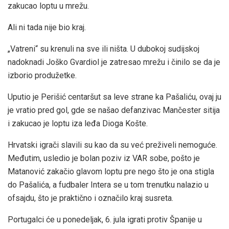
zakucao loptu u mrežu.
Ali ni tada nije bio kraj.
„Vatreni“ su krenuli na sve ili ništa. U dubokoj sudijskoj
nadoknadi Joško Gvardiol je zatresao mrežu i činilo se da je
izborio produžetke.
Uputio je Perišić centaršut sa leve strane ka Pašaliću, ovaj ju
je vratio pred gol, gde se našao defanzivac Mančester sitija
i zakucao je loptu iza leđa Dioga Košte.
Hrvatski igrači slavili su kao da su već preživeli nemoguće.
Međutim, usledio je bolan poziv iz VAR sobe, pošto je
Matanović zakačio glavom loptu pre nego što je ona stigla
do Pašalića, a fudbaler Intera se u tom trenutku nalazio u
ofsajdu, što je praktično i označilo kraj susreta.
Portugalci će u ponedeljak, 6. jula igrati protiv Španije u