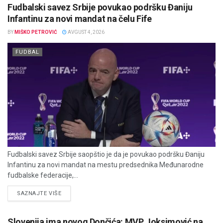
Fudbalski savez Srbije povukao podršku Đaniju
Infantinu za novi mandat na čelu Fife
BY
MIŠKO PETROVIĆ
AVGUST 4, 2026
FUDBAL
Fudbalski savez Srbije saopštio je da je povukao podršku Đaniju
Infantinu za novi mandat na mestu predsednika Međunarodne
fudbalske federacije,...
DETAILS
SAZNAJTE VIŠE
Slovenija ima novog Dončića: MVP Joksimović na