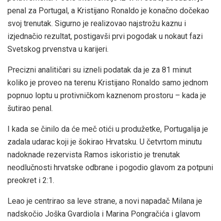
penal za Portugal, a Kristijano Ronaldo je konačno dočekao
svoj trenutak. Sigurno je realizovao najstrožu kaznu i
izjednačio rezultat, postigavši prvi pogodak u nokaut fazi
Svetskog prvenstva u karijeri.
Precizni analitičari su izneli podatak da je za 81 minut
koliko je proveo na terenu Kristijano Ronaldo samo jednom
popnuo loptu u protivničkom kaznenom prostoru – kada je
šutirao penal.
I kada se činilo da će meč otići u produžetke, Portugalija je
zadala udarac koji je šokirao Hrvatsku. U četvrtom minutu
nadoknade rezervista Ramos iskoristio je trenutak
neodlučnosti hrvatske odbrane i pogodio glavom za potpuni
preokret i 2:1.
Leao je centrirao sa leve strane, a novi napadač Milana je
nadskočio Joška Gvardiola i Marina Pongračića i glavom