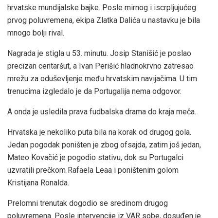
hrvatske mundijalske bajke. Posle mirnog i iscrpljujućeg
prvog poluvremena, ekipa Zlatka Dalića u nastavku je bila
mnogo bolji rival.
Nagrada je stigla u 53. minutu. Josip Stanišić je poslao
precizan centaršut, a Ivan Perišić hladnokrvno zatresao
mrežu za oduševljenje među hrvatskim navijačima. U tim
trenucima izgledalo je da Portugalija nema odgovor.
A onda je usledila prava fudbalska drama do kraja meča.
Hrvatska je nekoliko puta bila na korak od drugog gola.
Jedan pogodak poništen je zbog ofsajda, zatim još jedan,
Mateo Kovačić je pogodio stativu, dok su Portugalci
uzvratili prečkom Rafaela Leaa i poništenim golom
Kristijana Ronalda.
Prelomni trenutak dogodio se sredinom drugog
poluvremena. Posle intervencije iz VAR sobe, dosuđen je