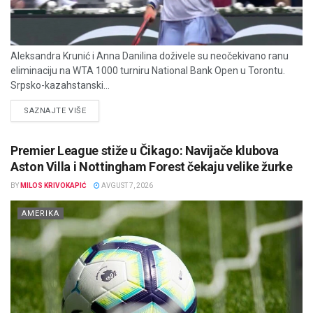
Aleksandra Krunić i Anna Danilina doživele su neočekivano ranu
eliminaciju na WTA 1000 turniru National Bank Open u Torontu.
Srpsko-kazahstanski...
DETAILS
SAZNAJTE VIŠE
Premier League stiže u Čikago: Navijače klubova
Aston Villa i Nottingham Forest čekaju velike žurke
BY
MILOS KRIVOKAPIĆ
AVGUST 7, 2026
AMERIKA