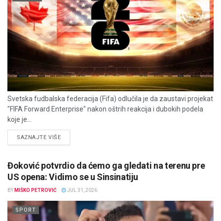
Svetska fudbalska federacija (Fifa) odlučila je da zaustavi projekat
"FIFA Forward Enterprise" nakon oštrih reakcija i dubokih podela
koje je...
DETAILS
SAZNAJTE VIŠE
Đoković potvrdio da ćemo ga gledati na terenu pre
US opena: Vidimo se u Sinsinatiju
BY
MIŠKO PETROVIĆ
JUL 31, 2026
SPORT