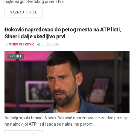
najlepši gol Svetskog prvenstva...
DETAILS
SAZNAJTE VIŠE
Đoković napredovao do petog mesta na ATP listi,
Siner i dalje ubedljivo prvi
BY
MIŠKO PETROVIĆ
JUL 27, 2026
SPORT
Najbolji srpski teniser Novak Đoković napredovao je za dve pozicije
na najnovijoj ATP listi i sada se nalazi na petom...