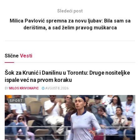
Sledeći post
Milica Pavlović spremna za novu ljubav: Bila sam sa
derištima, a sad želim pravog muškarca
Slične
Vesti
Šok za Krunić i Danilinu u Torontu: Druge nositeljke
ispale već na prvom koraku
BY
MILOS KRIVOKAPIĆ
AVGUST 8, 2026
SPORT