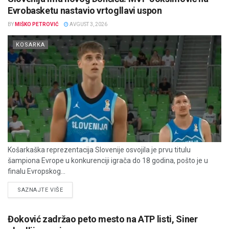
Evrobasketu nastavio vrtogllavi uspon
BY
MIŠKO PETROVIĆ
AVGUST 3, 2026
KOSARKA
Košarkaška reprezentacija Slovenije osvojila je prvu titulu
šampiona Evrope u konkurenciji igrača do 18 godina, pošto je u
finalu Evropskog...
DETAILS
SAZNAJTE VIŠE
Đoković zadržao peto mesto na ATP listi, Siner