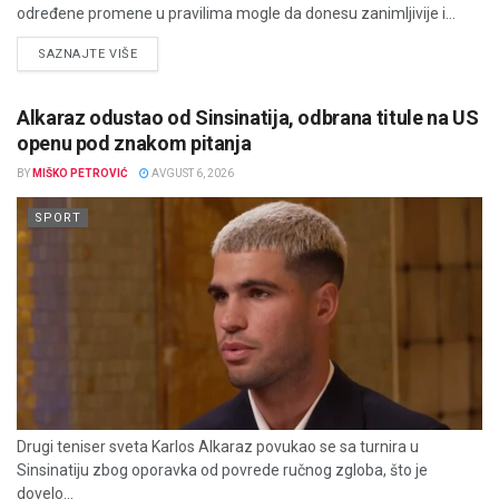
određene promene u pravilima mogle da donesu zanimljivije i...
DETAILS
SAZNAJTE VIŠE
Alkaraz odustao od Sinsinatija, odbrana titule na US
openu pod znakom pitanja
BY
MIŠKO PETROVIĆ
AVGUST 6, 2026
SPORT
Drugi teniser sveta Karlos Alkaraz povukao se sa turnira u
Sinsinatiju zbog oporavka od povrede ručnog zgloba, što je
dovelo...