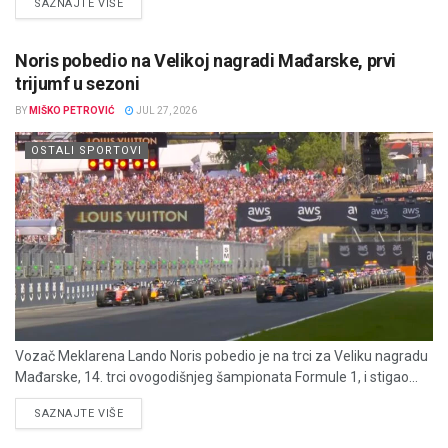
DETAILS
SAZNAJTE VIŠE
Noris pobedio na Velikoj nagradi Mađarske, prvi
trijumf u sezoni
BY
MIŠKO PETROVIĆ
JUL 27, 2026
OSTALI SPORTOVI
Vozač Meklarena Lando Noris pobedio je na trci za Veliku nagradu
Mađarske, 14. trci ovogodišnjeg šampionata Formule 1, i stigao...
DETAILS
SAZNAJTE VIŠE