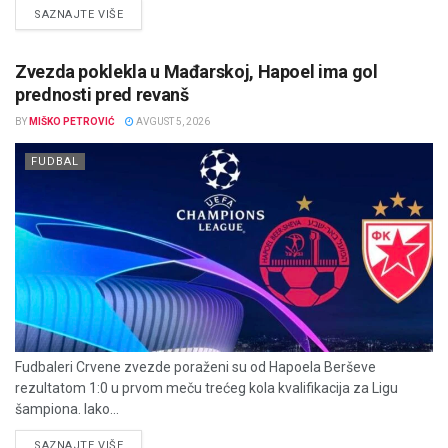
DETAILS
SAZNAJTE VIŠE
Zvezda poklekla u Mađarskoj, Hapoel ima gol
prednosti pred revanš
BY
MIŠKO PETROVIĆ
AVGUST 5, 2026
FUDBAL
Fudbaleri Crvene zvezde poraženi su od Hapoela Berševe
rezultatom 1:0 u prvom meču trećeg kola kvalifikacija za Ligu
šampiona. Iako...
DETAILS
SAZNAJTE VIŠE