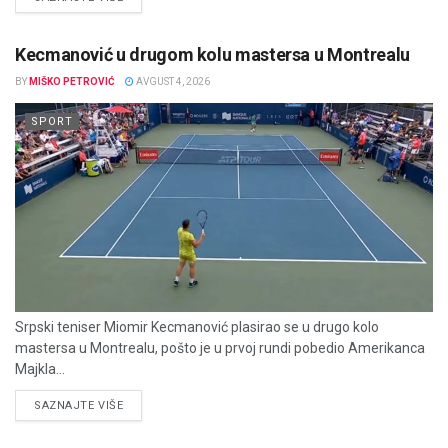
Kecmanović u drugom kolu mastersa u Montrealu
BY
MIŠKO PETROVIĆ
AVGUST 4, 2026
SPORT
Srpski teniser Miomir Kecmanović plasirao se u drugo kolo
mastersa u Montrealu, pošto je u prvoj rundi pobedio Amerikanca
Majkla...
DETAILS
SAZNAJTE VIŠE