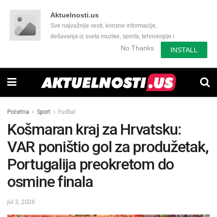
Aktuelnosti.us
Sve najvažnije vesti, korisne informacije,
dešavanja iz sveta muzike, sporta, tehnologije i
još mnogo toga zanimljivog.
No Thanks
INSTALL
Početna
Sport
Fudbal
Košmaran kraj za Hrvatsku:
VAR poništio gol za produžetak,
Portugalija preokretom do
osmine finala
jul 3, 2026