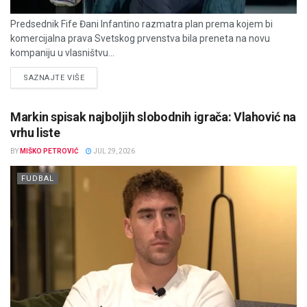
Predsednik Fife Đani Infantino razmatra plan prema kojem bi
komercijalna prava Svetskog prvenstva bila preneta na novu
kompaniju u vlasništvu...
DETAILS
SAZNAJTE VIŠE
Markin spisak najboljih slobodnih igrača: Vlahović na
vrhu liste
BY
MIŠKO PETROVIĆ
JUL 29, 2026
FUDBAL