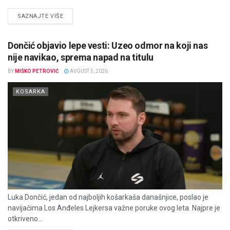
DETAILS
SAZNAJTE VIŠE
Dončić objavio lepe vesti: Uzeo odmor na koji nas
nije navikao, sprema napad na titulu
BY
MIŠKO PETROVIĆ
AVGUST 5, 2026
KOSARKA
Luka Dončić, jedan od najboljih košarkaša današnjice, poslao je
navijačima Los Anđeles Lejkersa važne poruke ovog leta. Najpre je
otkriveno...