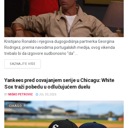
Kristijano Ronaldo i njegova dugogodišnja partnerka Georgina
Rodrigez, prema navodima portugalskih medija, ovog vikenda
trebalo bi da izgovore sudbonosno "da"....
DETAILS
SAZNAJTE VIŠE
Yankees pred osvajanjem serije u Chicagu: White
Sox traži pobedu u odlučujućem duelu
BY
MIŠKO PETROVIĆ
JUL 30, 2026
CIKAGO