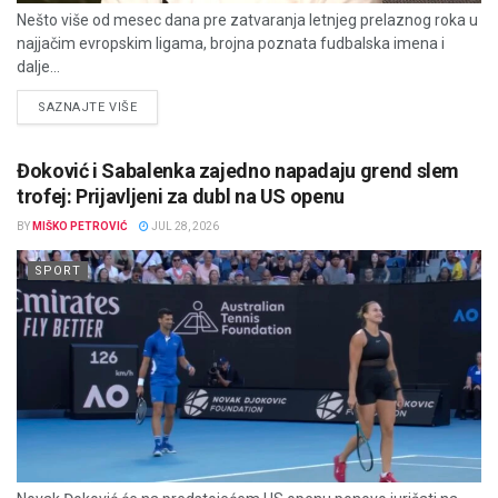
Nešto više od mesec dana pre zatvaranja letnjeg prelaznog roka u
najjačim evropskim ligama, brojna poznata fudbalska imena i
dalje...
DETAILS
SAZNAJTE VIŠE
Đoković i Sabalenka zajedno napadaju grend slem
trofej: Prijavljeni za dubl na US openu
BY
MIŠKO PETROVIĆ
JUL 28, 2026
SPORT