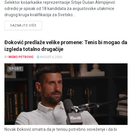
Selektor košarkaške reprezentacije Srbije Dušan Alimpijević
odredio je spisak od 18 kandidata za avgustovske utakmice
drugog kruga kvalifikacija za Svetsko...
DETAILS
SAZNAJTE VIŠE
Đoković predlaže velike promene: Tenis bi mogao da
izgleda totalno drugačije
BY
MIŠKO PETROVIĆ
AVGUST 6, 2026
SPORT
Novak Đoković smatra da je tenisu potrebno osveženje i da bi