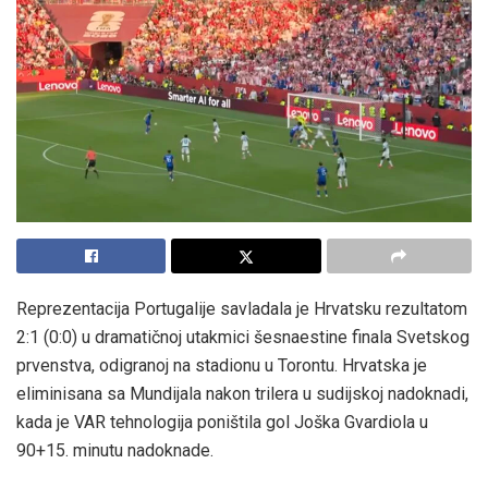
Reprezentacija Portugalije savladala je Hrvatsku rezultatom
2:1 (0:0) u dramatičnoj utakmici šesnaestine finala Svetskog
prvenstva, odigranoj na stadionu u Torontu. Hrvatska je
eliminisana sa Mundijala nakon trilera u sudijskoj nadoknadi,
kada je VAR tehnologija poništila gol Joška Gvardiola u
90+15. minutu nadoknade.