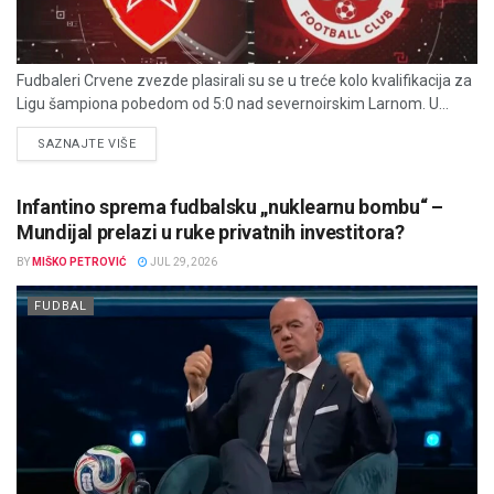
Fudbaleri Crvene zvezde plasirali su se u treće kolo kvalifikacija za
Ligu šampiona pobedom od 5:0 nad severnoirskim Larnom. U...
DETAILS
SAZNAJTE VIŠE
Infantino sprema fudbalsku „nuklearnu bombu“ –
Mundijal prelazi u ruke privatnih investitora?
BY
MIŠKO PETROVIĆ
JUL 29, 2026
FUDBAL