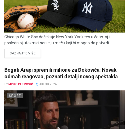
Chicago White Sox dočekuje New York Yankees u četvrtoj i
poslednjoj utakmici serije, u meču koji bi mogao da potvrdi...
DETAILS
SAZNAJTE VIŠE
Bogati Arapi spremili milione za Đokovića: Novak
odmah reagovao, poznati detalji novog spektakla
BY
MIŠKO PETROVIĆ
JUL 30, 2026
SPORT