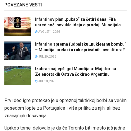
POVEZANE VESTI
Infantinov plan „pukao“ za četiri dana: Fifa
usred noći povukla ideju o prodaji Mundijala
AVGUST 1, 2026
Infantino sprema fudbalsku „nuklearnu bombu“
– Mundijal prelazi u ruke privatnih investitora?
JUL 29, 2026
Izabran najlepši gol Mundijala: Majstor sa
Zelenortskih Ostrva šokirao Argentinu
JUL 28, 2026
Prvi deo igre protekao je u opreznoj taktičkoj borbi sa većim
posedom lopte za Portugalce i više prilika za njih, ali bez
značajnijih dešavanja.
Uprkos tome, delovalo je da će Toronto biti mesto još jedne