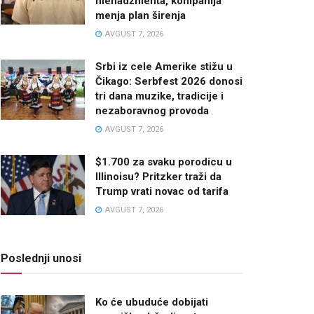
menadžmenta, kompanija
menja plan širenja
AVGUST 7, 2026
Srbi iz cele Amerike stižu u
Čikago: Serbfest 2026 donosi
tri dana muzike, tradicije i
nezaboravnog provoda
AVGUST 7, 2026
$1.700 za svaku porodicu u
Illinoisu? Pritzker traži da
Trump vrati novac od tarifa
AVGUST 7, 2026
Poslednji unosi
Ko će ubuduće dobijati