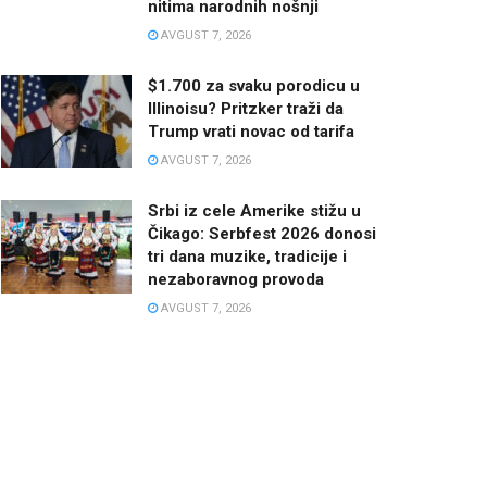
nitima narodnih nošnji
AVGUST 7, 2026
$1.700 za svaku porodicu u
Illinoisu? Pritzker traži da
Trump vrati novac od tarifa
AVGUST 7, 2026
Srbi iz cele Amerike stižu u
Čikago: Serbfest 2026 donosi
tri dana muzike, tradicije i
nezaboravnog provoda
AVGUST 7, 2026