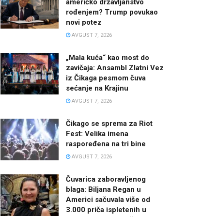
američko državljanstvo
rođenjem? Trump povukao
novi potez
AVGUST 7, 2026
„Mala kuća“ kao most do
zavičaja: Ansambl Zlatni Vez
iz Čikaga pesmom čuva
sećanje na Krajinu
AVGUST 7, 2026
Čikago se sprema za Riot
Fest: Velika imena
raspoređena na tri bine
AVGUST 7, 2026
Čuvarica zaboravljenog
blaga: Biljana Regan u
Americi sačuvala više od
3.000 priča ispletenih u