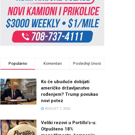
Popularno
Komentari
Poslednji Unosi
Ko će ubuduće dobijati
američko državljanstvo
rođenjem? Trump povukao
novi potez
AVGUST 7, 2026
Veliki rezovi u Portillo’s-u:
Otpušteno 18%