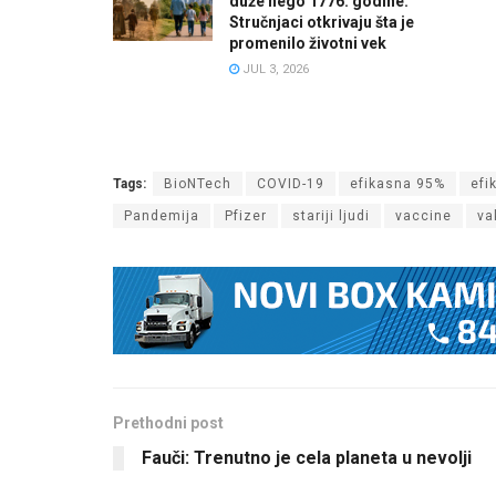
duže nego 1776. godine:
Stručnjaci otkrivaju šta je
promenilo životni vek
JUL 3, 2026
Tags:
BioNTech
COVID-19
efikasna 95%
efi
Pandemija
Pfizer
stariji ljudi
vaccine
va
Prethodni post
Fauči: Trenutno je cela planeta u nevolji