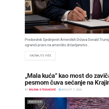
Predsednik Sjedinjenih Američkih Država Donald Trump
ograniči pravo na američko državljanstvo...
DETAILS
SAZNAJTE VIŠE
„Mala kuća“ kao most do zaviča
pesmom čuva sećanje na Kraji
BY
MILENA STEVANOVIĆ
AVGUST 7, 2026
AMERIKA