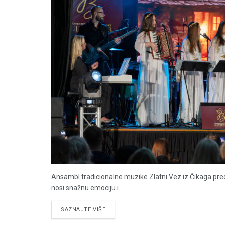
Ansambl tradicionalne muzike Zlatni Vez iz Čikaga pre
nosi snažnu emociju i...
DETAILS
SAZNAJTE VIŠE