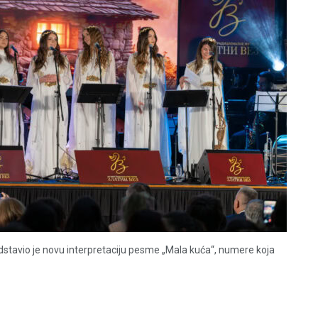
dstavio je novu interpretaciju pesme „Mala kuća“, numere koja