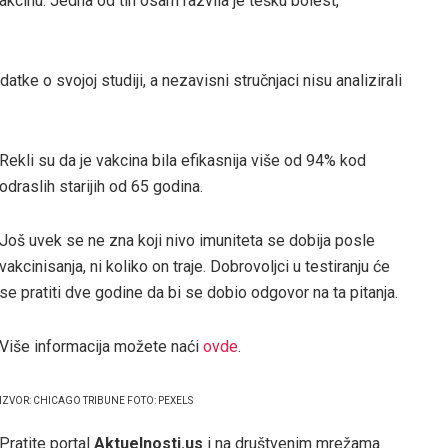
akcinu. Jedna od tih osam razvila je tešku bolest,
atke o svojoj studiji, a nezavisni stručnjaci nisu analizirali
Rekli su da je vakcina bila efikasnija više od 94% kod
odraslih starijih od 65 godina.
Još uvek se ne zna koji nivo imuniteta se dobija posle
vakcinisanja, ni koliko on traje. Dobrovoljci u testiranju će
se pratiti dve godine da bi se dobio odgovor na ta pitanja.
Više informacija možete naći
ovde
.
IZVOR: CHICAGO TRIBUNE FOTO: PEXELS
Pratite portal
Aktuelnosti.us
i na društvenim mrežama