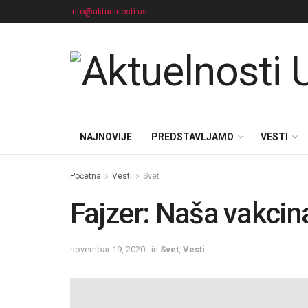
info@aktuelnosti.us
NAJNOVIJE
PREDSTAVLJAMO
VESTI
Početna
Vesti
Svet
Fajzer: Naša vakcin
novembar 19, 2020
in
Svet
,
Vesti