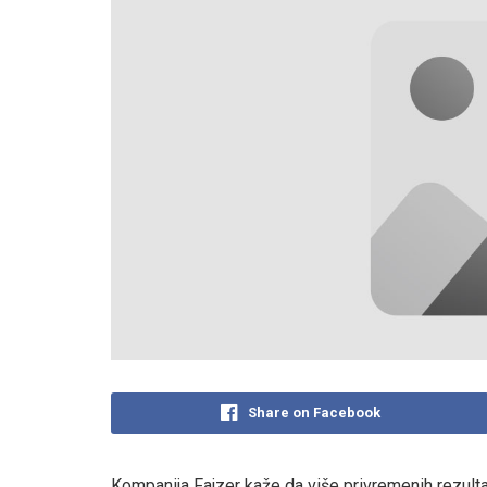
Share on Facebook
Kompanija Fajzer kaže da više privremenih rezulta