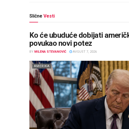
Slične
Vesti
Ko će ubuduće dobijati američ
povukao novi potez
BY
MILENA STEVANOVIĆ
AVGUST 7, 2026
AMERIKA