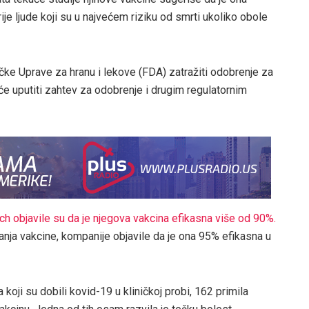
ije ljude koji su u najvećem riziku od smrti ukoliko obole
čke Uprave za hranu i lekove (FDA) zatražiti odobrenje za
će uputiti zahtev za odobrenje i drugim regulatornim
h objavile su da je njegova vakcina efikasna više od 90%.
anja vakcine, kompanije objavile da je ona 95% efikasna u
oji su dobili kovid-19 u kliničkoj probi, 162 primila