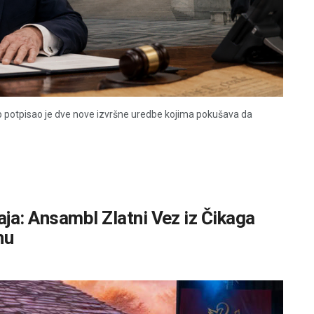
 potpisao je dve nove izvršne uredbe kojima pokušava da
ja: Ansambl Zlatni Vez iz Čikaga
nu