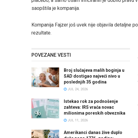
placebo, a samo osam inficiranih je dobilo pravu v
saopštila je kompanija.
Kompanija Fajzer još uvek nije objavila detaljne pod
rezultate.
POVEZANE VESTI
Broj slučajeva malih boginja u
SAD dostigao najveći nivo u
poslednjih 35 godina
JUL 24, 2026
Istekao rok za podnošenje
zahteva: IRS vraća novac
milionima poreskih obveznika
JUL 11, 2026
Amerikanci danas žive duplo