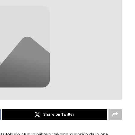
Share on Twitter
ta tekuće studije njihove vakcine sugeriše da je ona