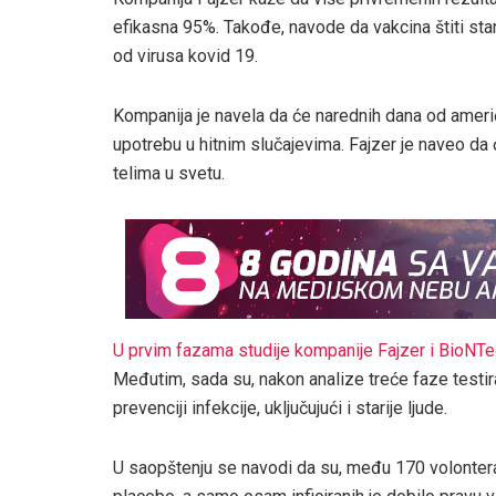
efikasna 95%. Takođe, navode da vakcina štiti star
od virusa kovid 19.
Kompanija je navela da će narednih dana od ameri
upotrebu u hitnim slučajevima. Fajzer je naveo da 
telima u svetu.
U prvim fazama studije kompanije Fajzer i BioNTec
Međutim, sada su, nakon analize treće faze testir
prevenciji infekcije, uključujući i starije ljude.
U saopštenju se navodi da su, među 170 volontera k