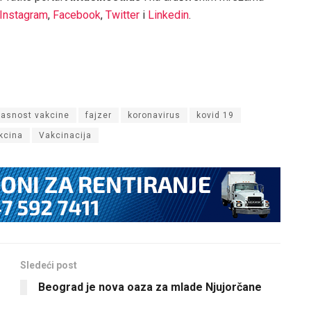
Instagram
,
Facebook
,
Twitter
i
Linkedin
.
kasnost vakcine
fajzer
koronavirus
kovid 19
kcina
Vakcinacija
Sledeći post
Beograd je nova oaza za mlade Njujorčane