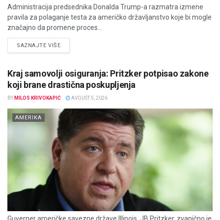
Administracija predsednika Donalda Trump-a razmatra izmene
pravila za polaganje testa za američko državljanstvo koje bi mogle
značajno da promene proces...
DETAILS
SAZNAJTE VIŠE
Kraj samovolji osiguranja: Pritzker potpisao zakone
koji brane drastična poskupljenja
BY
MILOS KRIVOKAPIĆ
AVGUST 5, 2026
AMERIKA
Guverner američke savezne države Illinois, JB Pritzker, zvanično je