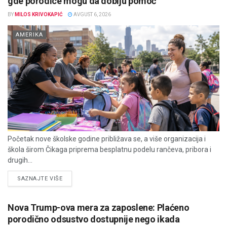
gde porodice mogu da dobiju pomoć
BY
MILOS KRIVOKAPIĆ
AVGUST 6, 2026
AMERIKA
Početak nove školske godine približava se, a više organizacija i
škola širom Čikaga priprema besplatnu podelu rančeva, pribora i
drugih...
DETAILS
SAZNAJTE VIŠE
Nova Trump-ova mera za zaposlene: Plaćeno
porodično odsustvo dostupnije nego ikada