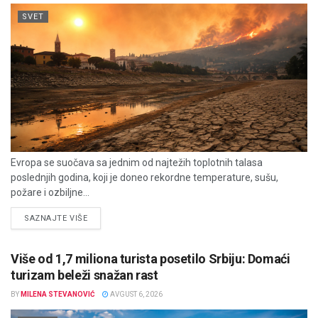
SVET
Evropa se suočava sa jednim od najtežih toplotnih talasa
poslednjih godina, koji je doneo rekordne temperature, sušu,
požare i ozbiljne...
DETAILS
SAZNAJTE VIŠE
Više od 1,7 miliona turista posetilo Srbiju: Domaći
turizam beleži snažan rast
BY
MILENA STEVANOVIĆ
AVGUST 6, 2026