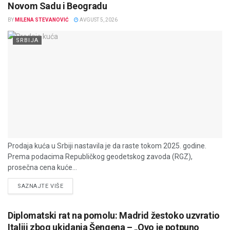
Novom Sadu i Beogradu
BY
MILENA STEVANOVIĆ
AVGUST 5, 2026
SRBIJA
Prodaja kuća u Srbiji nastavila je da raste tokom 2025. godine.
Prema podacima Republičkog geodetskog zavoda (RGZ),
prosečna cena kuće...
DETAILS
SAZNAJTE VIŠE
Diplomatski rat na pomolu: Madrid žestoko uzvratio
Italiji zbog ukidanja Šengena – „Ovo je potpuno