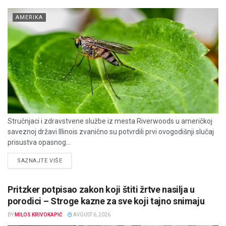
AMERIKA
Stručnjaci i zdravstvene službe iz mesta Riverwoods u američkoj
saveznoj državi Illinois zvanično su potvrdili prvi ovogodišnji slučaj
prisustva opasnog...
DETAILS
SAZNAJTE VIŠE
Pritzker potpisao zakon koji štiti žrtve nasilja u
porodici – Stroge kazne za sve koji tajno snimaju
BY
MILOS KRIVOKAPIĆ
AVGUST 6, 2026