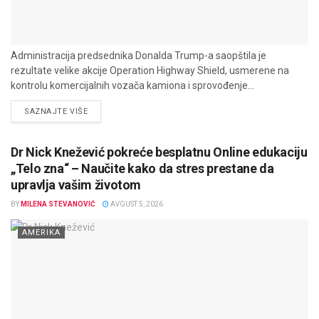
Administracija predsednika Donalda Trump-a saopštila je
rezultate velike akcije Operation Highway Shield, usmerene na
kontrolu komercijalnih vozača kamiona i sprovođenje...
DETAILS
SAZNAJTE VIŠE
Dr Nick Knežević pokreće besplatnu Online edukaciju
„Telo zna“ – Naučite kako da stres prestane da
upravlja vašim životom
BY
MILENA STEVANOVIĆ
AVGUST 5, 2026
AMERIKA