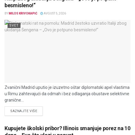
besmisleno!“
BY
MILOS KRIVOKAPIĆ
AVGUST 5, 2026
SVET
Zvanični Madrid uputio je izuzetno oštar diplomatski apel vlastima
u Rimu zahtevajući da odmah i bez odlaganja obustave selektivne
granične...
DETAILS
SAZNAJTE VIŠE
Kupujete školski pribor? Illinois smanjuje porez na 10