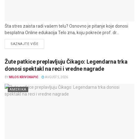
Šta stres zaista radi vašem telu? Osnovno je pitanje koje donosi
besplatna Online edukacija Telo zna, koju pokreće prof. dr...
DETAILS
SAZNAJTE VIŠE
Žute patkice preplavljuju Čikago: Legendarna trka
donosi spektakl na reci i vredne nagrade
BY
MILOS KRIVOKAPIĆ
AVGUST 5, 2026
AMERIKA