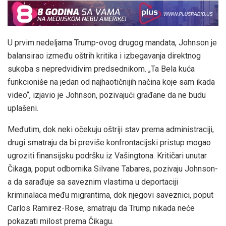
U prvim nedeljama Trump-ovog drugog mandata, Johnson je
balansirao između oštrih kritika i izbegavanja direktnog
sukoba s nepredvidivim predsednikom. „Ta Bela kuća
funkcioniše na jedan od najhaotičnijih načina koje sam ikada
video“, izjavio je Johnson, pozivajući građane da ne budu
uplašeni.
Međutim, dok neki očekuju oštriji stav prema administraciji,
drugi smatraju da bi previše konfrontacijski pristup mogao
ugroziti finansijsku podršku iz Vašingtona. Kritičari unutar
Čikaga, poput odbornika Silvane Tabares, pozivaju Johnson-
a da sarađuje sa saveznim vlastima u deportaciji
kriminalaca među migrantima, dok njegovi saveznici, poput
Carlos Ramirez-Rose, smatraju da Trump nikada neće
pokazati milost prema Čikagu.