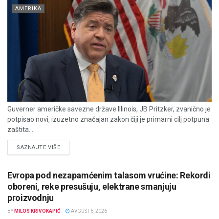
AMERIKA
Guverner američke savezne države Illinois, JB Pritzker, zvanično je
potpisao novi, izuzetno značajan zakon čiji je primarni cilj potpuna
zaštita...
DETAILS
SAZNAJTE VIŠE
Evropa pod nezapamćenim talasom vrućine: Rekordi
oboreni, reke presušuju, elektrane smanjuju
proizvodnju
BY
MILOS KRIVOKAPIĆ
AVGUST 6, 2026