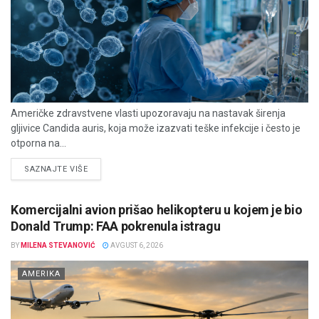
Američke zdravstvene vlasti upozoravaju na nastavak širenja
gljivice Candida auris, koja može izazvati teške infekcije i često je
otporna na...
DETAILS
SAZNAJTE VIŠE
Komercijalni avion prišao helikopteru u kojem je bio
Donald Trump: FAA pokrenula istragu
BY
MILENA STEVANOVIĆ
AVGUST 6, 2026
AMERIKA