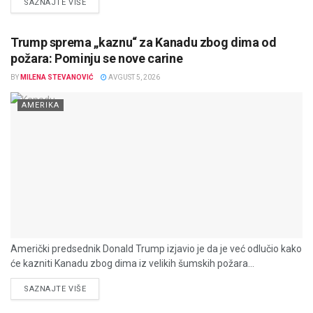
DETAILS
SAZNAJTE VIŠE
Trump sprema „kaznu“ za Kanadu zbog dima od
požara: Pominju se nove carine
BY
MILENA STEVANOVIĆ
AVGUST 5, 2026
AMERIKA
Američki predsednik Donald Trump izjavio je da je već odlučio kako
će kazniti Kanadu zbog dima iz velikih šumskih požara...
DETAILS
SAZNAJTE VIŠE