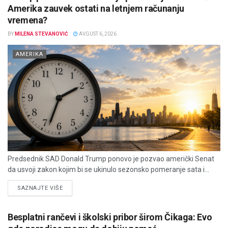
Amerika zauvek ostati na letnjem računanju
vremena?
BY
MILENA STEVANOVIĆ
AVGUST 6, 2026
AMERIKA
Predsednik SAD Donald Trump ponovo je pozvao američki Senat
da usvoji zakon kojim bi se ukinulo sezonsko pomeranje sata i...
DETAILS
SAZNAJTE VIŠE
Besplatni rančevi i školski pribor širom Čikaga: Evo