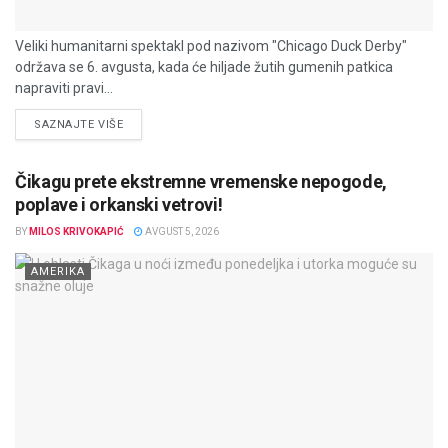
Veliki humanitarni spektakl pod nazivom "Chicago Duck Derby"
održava se 6. avgusta, kada će hiljade žutih gumenih patkica
napraviti pravi...
DETAILS
SAZNAJTE VIŠE
Čikagu prete ekstremne vremenske nepogode,
poplave i orkanski vetrovi!
BY
MILOS KRIVOKAPIĆ
AVGUST 5, 2026
AMERIKA