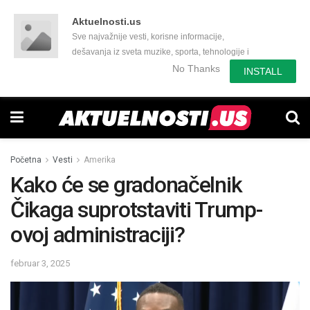
Aktuelnosti.us
Sve najvažnije vesti, korisne informacije,
dešavanja iz sveta muzike, sporta, tehnologije i
još mnogo toga zanimljivog.
No Thanks
INSTALL
Početna
Vesti
Amerika
Kako će se gradonačelnik
Čikaga suprotstaviti Trump-
ovoj administraciji?
februar 3, 2025