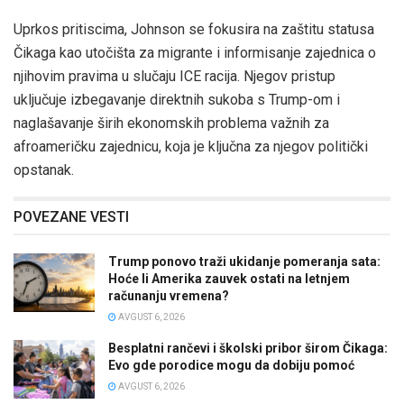
Uprkos pritiscima, Johnson se fokusira na zaštitu statusa
Čikaga kao utočišta za migrante i informisanje zajednica o
njihovim pravima u slučaju ICE racija. Njegov pristup
uključuje izbegavanje direktnih sukoba s Trump-om i
naglašavanje širih ekonomskih problema važnih za
afroameričku zajednicu, koja je ključna za njegov politički
opstanak.
POVEZANE VESTI
Trump ponovo traži ukidanje pomeranja sata:
Hoće li Amerika zauvek ostati na letnjem
računanju vremena?
AVGUST 6, 2026
Besplatni rančevi i školski pribor širom Čikaga:
Evo gde porodice mogu da dobiju pomoć
AVGUST 6, 2026