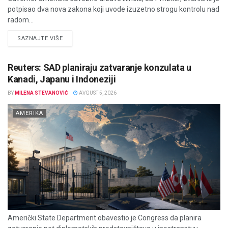
potpisao dva nova zakona koji uvode izuzetno strogu kontrolu nad
radom...
DETAILS
SAZNAJTE VIŠE
Reuters: SAD planiraju zatvaranje konzulata u
Kanadi, Japanu i Indoneziji
BY
MILENA STEVANOVIĆ
AVGUST 5, 2026
AMERIKA
Američki State Department obavestio je Congress da planira