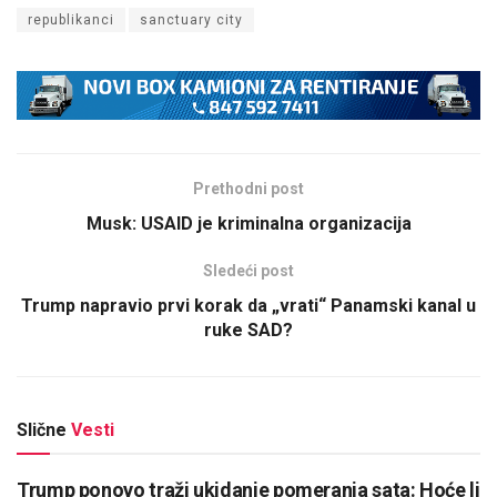
republikanci
sanctuary city
Prethodni post
Musk: USAID je kriminalna organizacija
Sledeći post
Trump napravio prvi korak da „vrati“ Panamski kanal u
ruke SAD?
Slične
Vesti
Trump ponovo traži ukidanje pomeranja sata: Hoće li