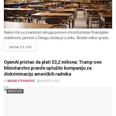
Nakon što su zvaničnici okruga ponovo otvorili pitanje finansijske
stabilnosti, javnost u Čikagu ostala je u šoku. Školski odbor grada...
DETAILS
SAZNAJTE VIŠE
OpenAI pristao da plati $3,2 miliona: Trump-ovo
Ministarstvo pravde optužilo kompaniju za
diskriminaciju američkih radnika
BY
MILENA STEVANOVIĆ
AVGUST 6, 2026
AMERIKA