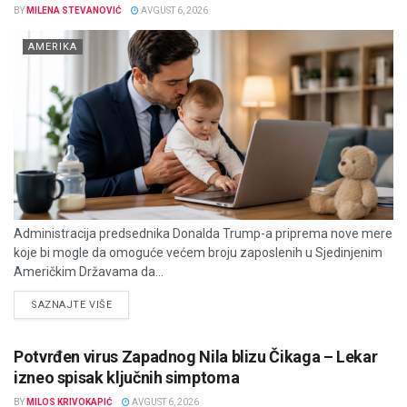
BY
MILENA STEVANOVIĆ
AVGUST 6, 2026
AMERIKA
Administracija predsednika Donalda Trump-a priprema nove mere
koje bi mogle da omoguće većem broju zaposlenih u Sjedinjenim
Američkim Državama da...
DETAILS
SAZNAJTE VIŠE
Potvrđen virus Zapadnog Nila blizu Čikaga – Lekar
izneo spisak ključnih simptoma
BY
MILOS KRIVOKAPIĆ
AVGUST 6, 2026