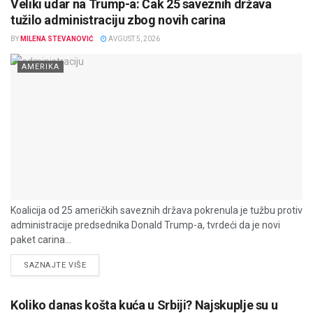
Veliki udar na Trump-a: Čak 25 saveznih država
tužilo administraciju zbog novih carina
BY
MILENA STEVANOVIĆ
AVGUST 5, 2026
AMERIKA
Koalicija od 25 američkih saveznih država pokrenula je tužbu protiv
administracije predsednika Donald Trump-a, tvrdeći da je novi
paket carina...
DETAILS
SAZNAJTE VIŠE
Koliko danas košta kuća u Srbiji? Najskuplje su u