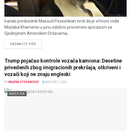
Iranski predsednik Masoud Pezeshkian tvrdi da je vrhovni vođa
Mojtaba Khamenei u junu odobrio privremeni sporazum sa
Sjedinjenim Američkim Državama,...
DETAILS
SAZNAJTE VIŠE
Trump pojačao kontrole vozača kamiona: Desetine
privedenih zbog imigracionih prekršaja, otkriveni i
vozači koji ne znaju engleski
BY
MILENA STEVANOVIĆ
AVGUST 5, 2026
AMERIKA