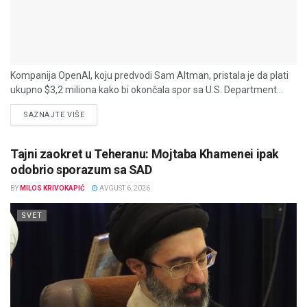
Kompanija OpenAI, koju predvodi Sam Altman, pristala je da plati
ukupno $3,2 miliona kako bi okončala spor sa U.S. Department...
DETAILS
SAZNAJTE VIŠE
Tajni zaokret u Teheranu: Mojtaba Khamenei ipak
odobrio sporazum sa SAD
BY
MILOS KRIVOKAPIĆ
AVGUST 6, 2026
SVET