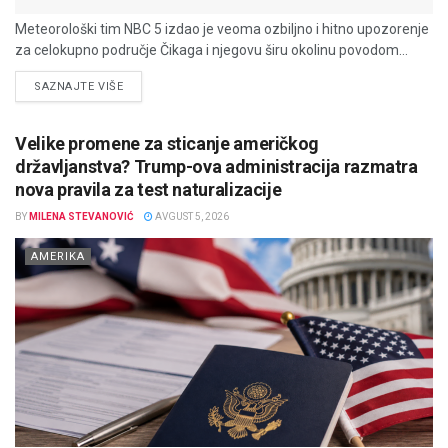
Meteorološki tim NBC 5 izdao je veoma ozbiljno i hitno upozorenje
za celokupno područje Čikaga i njegovu širu okolinu povodom...
DETAILS
SAZNAJTE VIŠE
Velike promene za sticanje američkog
državljanstva? Trump-ova administracija razmatra
nova pravila za test naturalizacije
BY
MILENA STEVANOVIĆ
AVGUST 5, 2026
AMERIKA