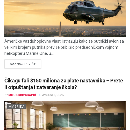
Američke vazduhoplovne vlasti istražuju kako se putnički avion sa
velikim brojem putnika previše približio predsedničkom vojnom
helikopteru Marine One, u...
DETAILS
SAZNAJTE VIŠE
Čikagu fali $150 miliona za plate nastavnika – Prete
li otpuštanja i zatvaranje škola?
BY
MILOS KRIVOKAPIĆ
AVGUST 6, 2026
AMERIKA