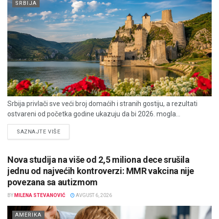
SRBIJA
Srbija privlači sve veći broj domaćih i stranih gostiju, a rezultati
ostvareni od početka godine ukazuju da bi 2026. mogla...
DETAILS
SAZNAJTE VIŠE
Nova studija na više od 2,5 miliona dece srušila
jednu od najvećih kontroverzi: MMR vakcina nije
povezana sa autizmom
BY
MILENA STEVANOVIĆ
AVGUST 6, 2026
AMERIKA