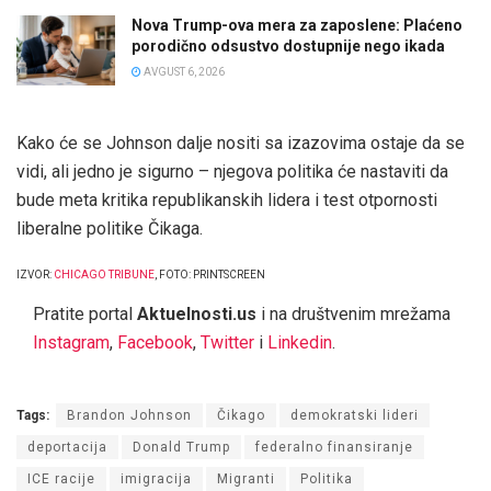
Nova Trump-ova mera za zaposlene: Plaćeno
porodično odsustvo dostupnije nego ikada
AVGUST 6, 2026
Kako će se Johnson dalje nositi sa izazovima ostaje da se
vidi, ali jedno je sigurno – njegova politika će nastaviti da
bude meta kritika republikanskih lidera i test otpornosti
liberalne politike Čikaga.
IZVOR:
CHICAGO TRIBUNE
, FOTO: PRINTSCREEN
Pratite portal
Aktuelnosti.us
i na društvenim mrežama
Instagram
,
Facebook
,
Twitter
i
Linkedin
.
Tags:
Brandon Johnson
Čikago
demokratski lideri
deportacija
Donald Trump
federalno finansiranje
ICE racije
imigracija
Migranti
Politika