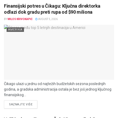
Finansijski potres u Čikagu: Ključna direktorka
odlazi dok gradu preti rupa od $90 miliona
BY
MILOS KRIVOKAPIĆ
AVGUST 5, 2026
AMERIKA
Čikago ulazi u jednu od najtežih budžetskih sezona poslednjih
godina, a gradska administracija ostala je bez još jednog ključnog
finansijskog...
DETAILS
SAZNAJTE VIŠE