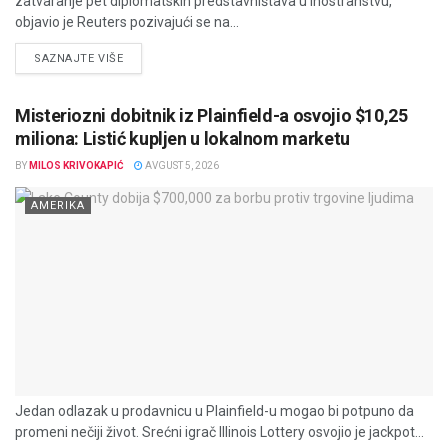
zatvaranje pet diplomatskih predstavništava u inostranstvu,
objavio je Reuters pozivajući se na...
DETAILS
SAZNAJTE VIŠE
Misteriozni dobitnik iz Plainfield-a osvojio $10,25
miliona: Listić kupljen u lokalnom marketu
BY
MILOS KRIVOKAPIĆ
AVGUST 5, 2026
AMERIKA
Jedan odlazak u prodavnicu u Plainfield-u mogao bi potpuno da
promeni nečiji život. Srećni igrač Illinois Lottery osvojio je jackpot...