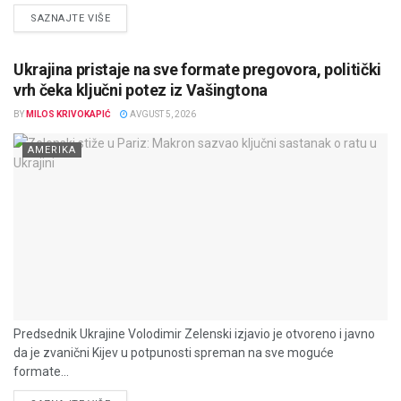
DETAILS
SAZNAJTE VIŠE
Ukrajina pristaje na sve formate pregovora, politički
vrh čeka ključni potez iz Vašingtona
BY
MILOS KRIVOKAPIĆ
AVGUST 5, 2026
AMERIKA
Predsednik Ukrajine Volodimir Zelenski izjavio je otvoreno i javno
da je zvanični Kijev u potpunosti spreman na sve moguće
formate...