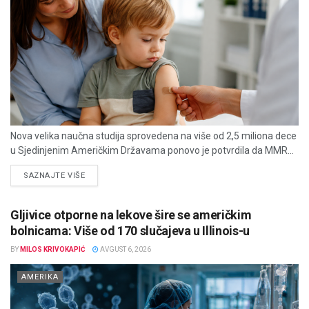
Nova velika naučna studija sprovedena na više od 2,5 miliona dece
u Sjedinjenim Američkim Državama ponovo je potvrdila da MMR...
DETAILS
SAZNAJTE VIŠE
Gljivice otporne na lekove šire se američkim
bolnicama: Više od 170 slučajeva u Illinois-u
BY
MILOS KRIVOKAPIĆ
AVGUST 6, 2026
AMERIKA