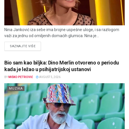
Nina Janković iza sebe ima brojne uspešne uloge, i sa razlogom
važi za jednu od omiljenih domaćih glumica. Nina je...
DETAILS
SAZNAJTE VIŠE
Bio sam kao biljka: Dino Merlin otvoreno o periodu
kada je ležao u psihijatrijskoj ustanovi
BY
MIŠKO PETROVIĆ
AVGUST 5, 2026
MUZIKA