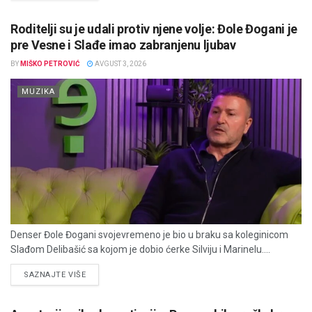
Roditelji su je udali protiv njene volje: Đole Đogani je
pre Vesne i Slađe imao zabranjenu ljubav
BY
MIŠKO PETROVIĆ
AVGUST 3, 2026
MUZIKA
Denser Đole Đogani svojevremeno je bio u braku sa koleginicom
Slađom Delibašić sa kojom je dobio ćerke Silviju i Marinelu....
DETAILS
SAZNAJTE VIŠE