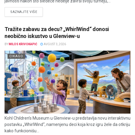
javnosti nakon što sledeće nedelje završi svoju turneju,...
DETAILS
SAZNAJTE VIŠE
Tražite zabavu za decu? „WhirlWind“ donosi
neobično iskustvo u Glenview-u
BY
MILOS KRIVOKAPIĆ
AVGUST 3, 2026
CIKAGO
Kohl Children’s Museum u Glenview-u predstavlja novu interaktivnu
postavku „WhirlWind“, namenjenu deci koja kroz igru žele da otkriju
kako funkcionišu...