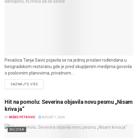
Pevačica Tanja Savić pojavila se na jednoj proslavi rođendana u
beogradskom restoranu gde je pred okupljenim medijima govorila
o poslovnim planovima, privatnom...
DETAILS
SAZNAJTE VIŠE
Hit na pomolu: Severina objavila novu pesmu „Nisam
kriva ja“
BY
MIŠKO PETROVIĆ
AVGUST 1, 2026
MUZIKA