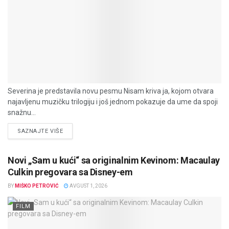
Severina je predstavila novu pesmu Nisam kriva ja, kojom otvara
najavljenu muzičku trilogiju i još jednom pokazuje da ume da spoji
snažnu...
DETAILS
SAZNAJTE VIŠE
Novi „Sam u kući“ sa originalnim Kevinom: Macaulay
Culkin pregovara sa Disney-em
BY
MIŠKO PETROVIĆ
AVGUST 1, 2026
FILM