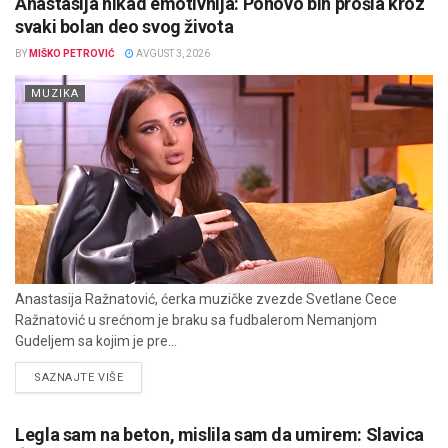
Anastasija nikad emotivnija: Ponovo bih prošla kroz
svaki bolan deo svog života
BY
MIŠKO PETROVIĆ
AVGUST 3, 2026
MUZIKA
Anastasija Ražnatović, ćerka muzičke zvezde Svetlane Cece
Ražnatović u srećnom je braku sa fudbalerom Nemanjom
Gudeljem sa kojim je pre...
DETAILS
SAZNAJTE VIŠE
Legla sam na beton, mislila sam da umirem: Slavica