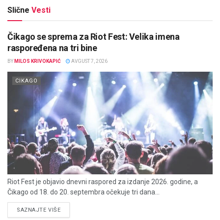
Slične
Vesti
Čikago se sprema za Riot Fest: Velika imena
raspoređena na tri bine
BY
MILOS KRIVOKAPIĆ
AVGUST 7, 2026
CIKAGO
Riot Fest je objavio dnevni raspored za izdanje 2026. godine, a
Čikago od 18. do 20. septembra očekuje tri dana...
DETAILS
SAZNAJTE VIŠE