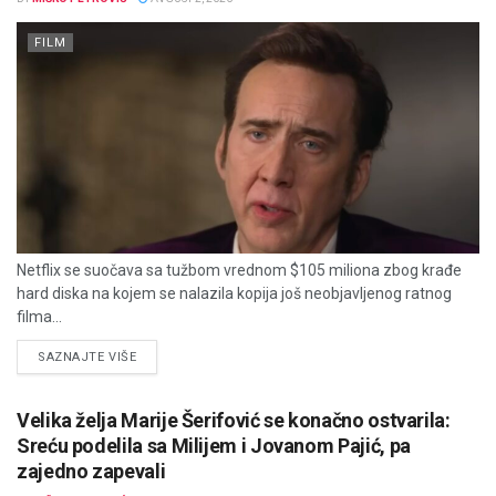
FILM
Netflix se suočava sa tužbom vrednom $105 miliona zbog krađe
hard diska na kojem se nalazila kopija još neobjavljenog ratnog
filma...
DETAILS
SAZNAJTE VIŠE
Velika želja Marije Šerifović se konačno ostvarila:
Sreću podelila sa Milijem i Jovanom Pajić, pa
zajedno zapevali