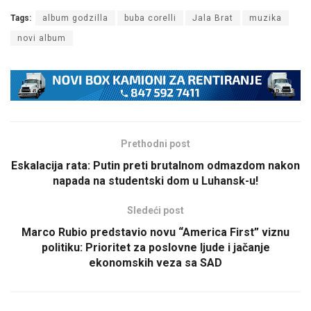
Tags:
album godzilla
buba corelli
Jala Brat
muzika
novi album
Prethodni post
Eskalacija rata: Putin preti brutalnom odmazdom nakon
napada na studentski dom u Luhansk-u!
Sledeći post
Marco Rubio predstavio novu “America First” viznu
politiku: Prioritet za poslovne ljude i jačanje
ekonomskih veza sa SAD