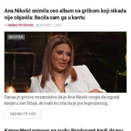
Ana Nikolić snimila ceo album na grčkom koji nikada
nije objavila: Bacila sam ga u kantu
BY
MIŠKO PETROVIĆ
AVGUST 7, 2026
MUZIKA
Danas je gotovo nezamislivo da je Ana Nikolić mogla da izgradi
karijeru van Srbije, ali malo ko zna da je pre legendarnog...
DETAILS
SAZNAJTE VIŠE
Kanye West ponovo na sudu: Producent tvrdi da mu