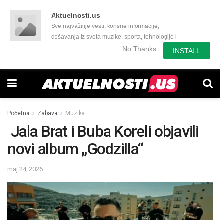
Aktuelnosti.us
Sve najvažnije vesti, korisne informacije,
dešavanja iz sveta muzike, sporta, tehnologije i
još mnogo toga zanimljivog.
No Thanks
INSTALL
Početna
Zabava
Muzika
Jala Brat i Buba Koreli objavili
novi album „Godzilla“
maj 24, 2026