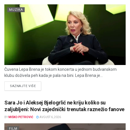
MUZIKA
Čuvena Lepa Brena je tokom koncerta u jednom budvanskom
klubu doživela peh kada je pala na bini. Lepa Brena je...
DETAILS
SAZNAJTE VIŠE
Sara Jo i Aleksej Bjelogrlić ne kriju koliko su
zaljubljeni: Novi zajednički trenutak raznežio fanove
BY
MIŠKO PETROVIĆ
AVGUST 6, 2026
FILM