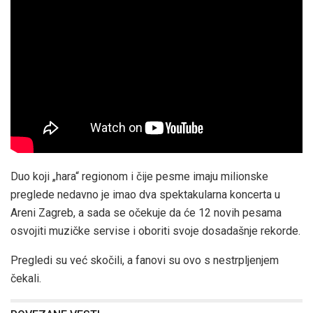
Duo koji „hara“ regionom i čije pesme imaju milionske
preglede nedavno je imao dva spektakularna koncerta u
Areni Zagreb, a sada se očekuje da će 12 novih pesama
osvojiti muzičke servise i oboriti svoje dosadašnje rekorde.
Pregledi su već skočili, a fanovi su ovo s nestrpljenjem
čekali.