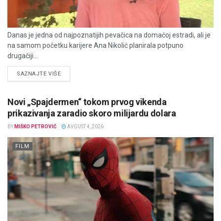
Danas je jedna od najpoznatijih pevačica na domaćoj estradi, ali je
na samom početku karijere Ana Nikolić planirala potpuno
drugačiji...
DETAILS
SAZNAJTE VIŠE
Novi „Spajdermen“ tokom prvog vikenda
prikazivanja zaradio skoro milijardu dolara
BY
MIŠKO PETROVIĆ
AVGUST 4, 2026
FILM