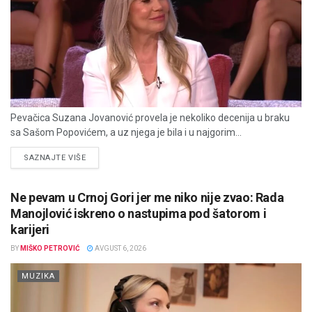
Pevačica Suzana Jovanović provela je nekoliko decenija u braku
sa Sašom Popovićem, a uz njega je bila i u najgorim...
DETAILS
SAZNAJTE VIŠE
Ne pevam u Crnoj Gori jer me niko nije zvao: Rada
Manojlović iskreno o nastupima pod šatorom i
karijeri
BY
MIŠKO PETROVIĆ
AVGUST 6, 2026
MUZIKA