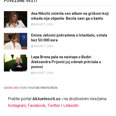
POVEZANE VESTI
Ana Nikolić snimila ceo album na grčkom koji
nikada nije objavila: Bacila sam ga u kantu
AVGUST 7, 2026
Emina Jahović pokradena u Istanbulu, ostala
bez 50.000 evra
AVGUST 7, 2026
Lepa Brena pala na nastupu u Budvi:
Aleksandra Prijović joj odmah pritrčala u
pomoć
AVGUST 7, 2026
IZVOR:
DAN
I FOTO: YOUTUBE PRINTSCREEN
Pratite portal
Aktuelnosti.us
i na društvenim mrežama
Instagram
,
Facebook
,
Twitter
i
Linkedin
.