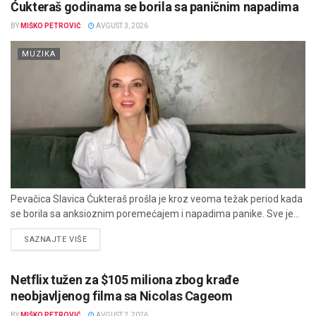
Ćukteraš godinama se borila sa paničnim napadima
BY
MIŠKO PETROVIĆ
AVGUST 3, 2026
MUZIKA
Pevačica Slavica Ćukteraš prošla je kroz veoma težak period kada
se borila sa anksioznim poremećajem i napadima panike. Sve je...
DETAILS
SAZNAJTE VIŠE
Netflix tužen za $105 miliona zbog krađe
neobjavljenog filma sa Nicolas Cageom
BY
MIŠKO PETROVIĆ
AVGUST 2, 2026