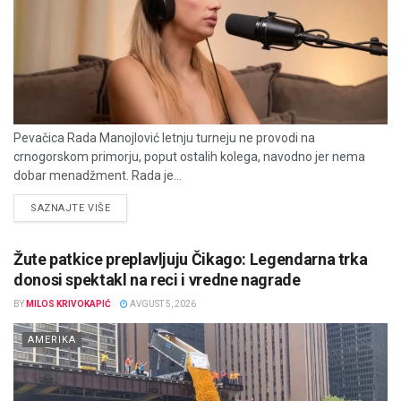
Pevačica Rada Manojlović letnju turneju ne provodi na
crnogorskom primorju, poput ostalih kolega, navodno jer nema
dobar menadžment. Rada je...
DETAILS
SAZNAJTE VIŠE
Žute patkice preplavljuju Čikago: Legendarna trka
donosi spektakl na reci i vredne nagrade
BY
MILOS KRIVOKAPIĆ
AVGUST 5, 2026
AMERIKA