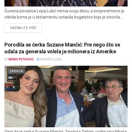
Čuvena pevačica Lepa Lukić nema svoju decu, a svojevremeno je
otkrila kome je u testamentu ostavila bogatstvo koje je stvorila...
DETAILS
SAZNAJTE VIŠE
Porodila se ćerka Suzane Mančić: Pre nego što se
udala za generala volela je milionera iz Amerike
BY
MIŠKO PETROVIĆ
AVGUST 4, 2026
ZABAVA
Vest da je ćerka Suzane Mančić, Teodora Talijan, rodila sina Mijata,