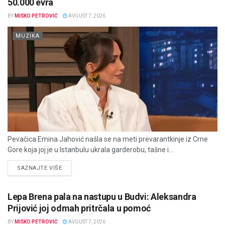
50.000 evra
BY
MIŠKO PETROVIĆ
AVGUST 7, 2026
MUZIKA
Pevačica Emina Jahović našla se na meti prevarantkinje iz Crne
Gore koja joj je u Istanbulu ukrala garderobu, tašne i...
DETAILS
SAZNAJTE VIŠE
Lepa Brena pala na nastupu u Budvi: Aleksandra
Prijović joj odmah pritrčala u pomoć
BY
MIŠKO PETROVIĆ
AVGUST 7, 2026