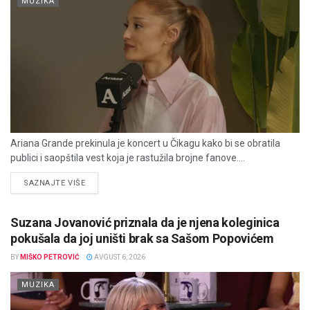
MUZIKA
Ariana Grande prekinula je koncert u Čikagu kako bi se obratila
publici i saopštila vest koja je rastužila brojne fanove....
DETAILS
SAZNAJTE VIŠE
Suzana Jovanović priznala da je njena koleginica
pokušala da joj uništi brak sa Sašom Popovićem
BY
MIŠKO PETROVIĆ
AVGUST 6, 2026
MUZIKA