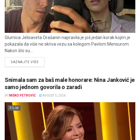
Glumica Jelisaveta Orašanin napravila je još jedan korak kojim je
pokazala da više ne skriva vezu sa kolegom Pavlom Mensurom.
Nakon što su...
DETAILS
SAZNAJTE VIŠE
Snimala sam za baš male honorare: Nina Janković je
samo jednom govorila o zaradi
BY
MIŠKO PETROVIĆ
AVGUST 5, 2026
FILM