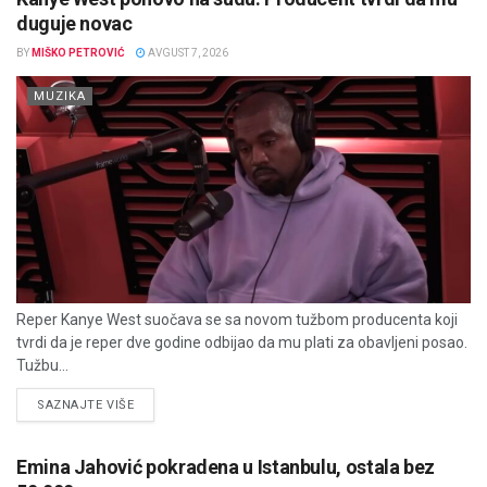
duguje novac
BY
MIŠKO PETROVIĆ
AVGUST 7, 2026
MUZIKA
Reper Kanye West suočava se sa novom tužbom producenta koji
tvrdi da je reper dve godine odbijao da mu plati za obavljeni posao.
Tužbu...
DETAILS
SAZNAJTE VIŠE
Emina Jahović pokradena u Istanbulu, ostala bez