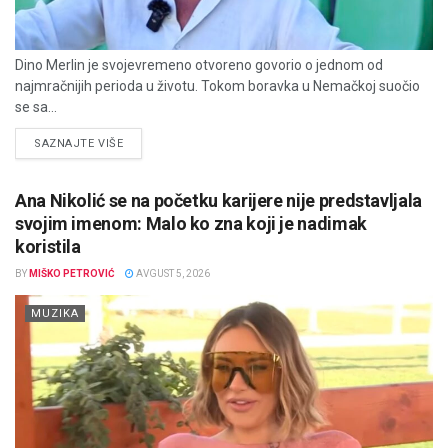
Dino Merlin je svojevremeno otvoreno govorio o jednom od
najmračnijih perioda u životu. Tokom boravka u Nemačkoj suočio
se sa...
DETAILS
SAZNAJTE VIŠE
Ana Nikolić se na početku karijere nije predstavljala
svojim imenom: Malo ko zna koji je nadimak
koristila
BY
MIŠKO PETROVIĆ
AVGUST 5, 2026
MUZIKA