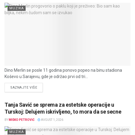
MUZIKA
Dino Merlin se posle 11 godina ponovo popeo na binu stadiona
Koševo u Sarajevu, gde je održao prvi od tri...
DETAILS
SAZNAJTE VIŠE
Tanja Savić se sprema za estetske operacije u
Turskoj: Delujem iskrivljeno, to mora da se secne
BY
MIŠKO PETROVIĆ
AVGUST 1, 2026
MUZIKA