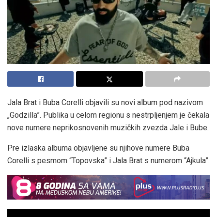
Jala Brat i Buba Corelli objavili su novi album pod nazivom
„Godzilla”. Publika u celom regionu s nestrpljenjem je čekala
nove numere neprikosnovenih muzičkih zvezda Jale i Bube.
Pre izlaska albuma objavljene su njihove numere Buba
Corelli s pesmom “Topovska” i Jala Brat s numerom “Ajkula”.