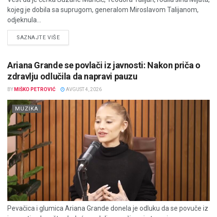
kojeg je dobila sa suprugom, generalom Miroslavom Talijanom,
odjeknula...
DETAILS
SAZNAJTE VIŠE
Ariana Grande se povlači iz javnosti: Nakon priča o
zdravlju odlučila da napravi pauzu
BY
MIŠKO PETROVIĆ
AVGUST 4, 2026
MUZIKA
Pevačica i glumica Ariana Grande donela je odluku da se povuče iz