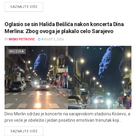
DETAILS
SAZNAJTE VIŠE
Oglasio se sin Halida Bešlića nakon koncerta Dina
Merlina: Zbog ovoga je plakalo celo Sarajevo
BY
MIŠKO PETROVIĆ
AVGUST 3, 2026
MUZIKA
Dino Merlin održao je koncerte na sarajevskom stadionu Koševo, a
prvo veče je obeležio i jedan posebno emotivan trenutak koji...
DETAILS
SAZNAJTE VIŠE