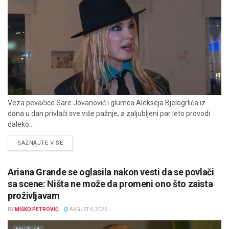
Veza pevačice Sare Jovanović i glumca Alekseja Bjelogrlića iz
dana u dan privlači sve više pažnje, a zaljubljeni par leto provodi
daleko...
DETAILS
SAZNAJTE VIŠE
Ariana Grande se oglasila nakon vesti da se povlači
sa scene: Ništa ne može da promeni ono što zaista
proživljavam
BY
MIŠKO PETROVIĆ
AVGUST 6, 2026