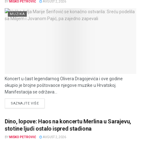
BY
MIŠKO PETROVIĆ
AVGUST 2, 2026
MUZIKA
Koncert u čast legendarnog Olivera Dragojevića i ove godine
okupio je brojne poštovaoce njegove muzike u Hrvatskoj.
Manifestacija se održava...
DETAILS
SAZNAJTE VIŠE
Dino, lopove: Haos na koncertu Merlina u Sarajevu,
stotine ljudi ostalo ispred stadiona
BY
MIŠKO PETROVIĆ
AVGUST 2, 2026