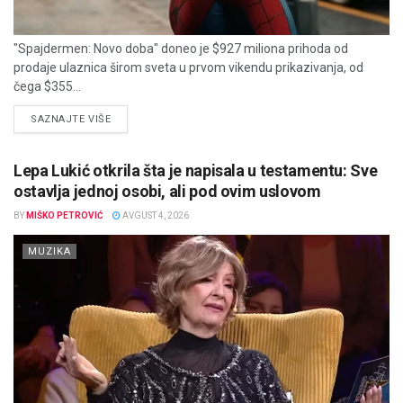
"Spajdermen: Novo doba" doneo je $927 miliona prihoda od
prodaje ulaznica širom sveta u prvom vikendu prikazivanja, od
čega $355...
DETAILS
SAZNAJTE VIŠE
Lepa Lukić otkrila šta je napisala u testamentu: Sve
ostavlja jednoj osobi, ali pod ovim uslovom
BY
MIŠKO PETROVIĆ
AVGUST 4, 2026
MUZIKA