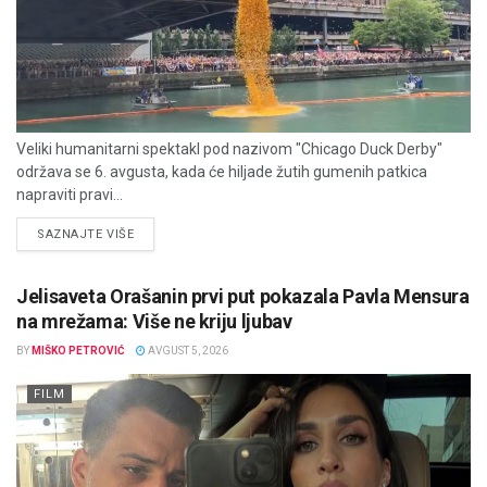
Veliki humanitarni spektakl pod nazivom "Chicago Duck Derby"
održava se 6. avgusta, kada će hiljade žutih gumenih patkica
napraviti pravi...
DETAILS
SAZNAJTE VIŠE
Jelisaveta Orašanin prvi put pokazala Pavla Mensura
na mrežama: Više ne kriju ljubav
BY
MIŠKO PETROVIĆ
AVGUST 5, 2026
FILM