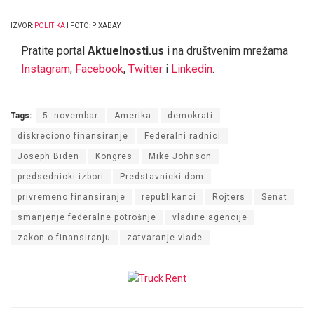
IZVOR:
POLITIKA
I FOTO: PIXABAY
Pratite portal
Aktuelnosti.us
i na društvenim mrežama
Instagram
,
Facebook
,
Twitter
i
Linkedin
.
Tags:
5. novembar
Amerika
demokrati
diskreciono finansiranje
Federalni radnici
Joseph Biden
Kongres
Mike Johnson
predsednicki izbori
Predstavnicki dom
privremeno finansiranje
republikanci
Rojters
Senat
smanjenje federalne potrošnje
vladine agencije
zakon o finansiranju
zatvaranje vlade