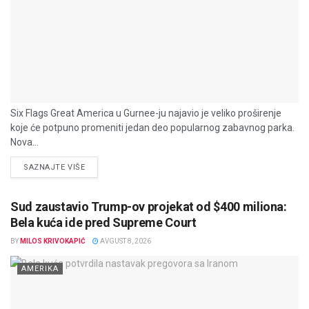
Six Flags Great America u Gurnee-ju najavio je veliko proširenje
koje će potpuno promeniti jedan deo popularnog zabavnog parka.
Nova...
DETAILS
SAZNAJTE VIŠE
Sud zaustavio Trump-ov projekat od $400 miliona:
Bela kuća ide pred Supreme Court
BY
MILOS KRIVOKAPIĆ
AVGUST 8, 2026
AMERIKA