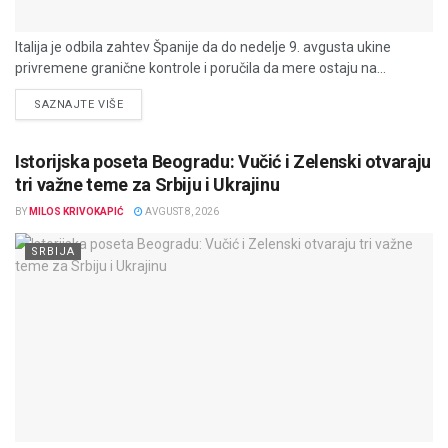
Italija je odbila zahtev Španije da do nedelje 9. avgusta ukine
privremene granične kontrole i poručila da mere ostaju na...
DETAILS
SAZNAJTE VIŠE
Istorijska poseta Beogradu: Vučić i Zelenski otvaraju
tri važne teme za Srbiju i Ukrajinu
BY
MILOS KRIVOKAPIĆ
AVGUST 8, 2026
SRBIJA