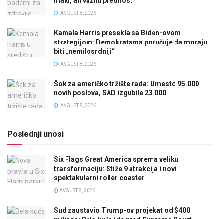
malu, ali važnu prednost
AVGUST 8, 2026
Kamala Harris presekla sa Biden-ovom
strategijom: Demokratama poručuje da moraju
biti „nemilosrdniji“
AVGUST 8, 2026
Šok za američko tržište rada: Umesto 95.000
novih poslova, SAD izgubile 23.000
AVGUST 8, 2026
Poslednji unosi
Six Flags Great America sprema veliku
transformaciju: Stiže 9 atrakcija i novi
spektakularni roller coaster
AVGUST 8, 2026
Sud zaustavio Trump-ov projekat od $400