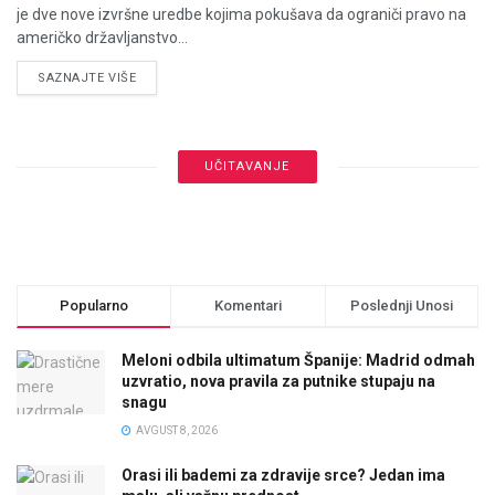
je dve nove izvršne uredbe kojima pokušava da ograniči pravo na
američko državljanstvo...
DETAILS
SAZNAJTE VIŠE
UČITAVANJE
Popularno
Komentari
Poslednji Unosi
Meloni odbila ultimatum Španije: Madrid odmah
uzvratio, nova pravila za putnike stupaju na
snagu
AVGUST 8, 2026
Orasi ili bademi za zdravije srce? Jedan ima