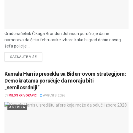
Gradonačelnik Čikaga Brandon Johnson poručio je da ne
namerava da čeka februarske izbore kako bi grad dobio novog
šefa policije....
DETAILS
SAZNAJTE VIŠE
Kamala Harris presekla sa Biden-ovom strategijom:
Demokratama poručuje da moraju biti
„nemilosrdniji“
BY
MILOS KRIVOKAPIĆ
AVGUST 8, 2026
AMERIKA