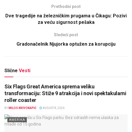
Prethodni post
Dve tragedije na železničkim prugama u Čikagu: Pozivi
za veću sigurnost pešaka
Sledeći post
Gradonačelnik Njujorka optužen za korupciju
Slične
Vesti
Six Flags Great America sprema veliku
transformaciju: Stiže 9 atrakcija i novi spektakularni
roller coaster
BY
MILOS KRIVOKAPIĆ
AVGUST 8, 2026
AMERIKA