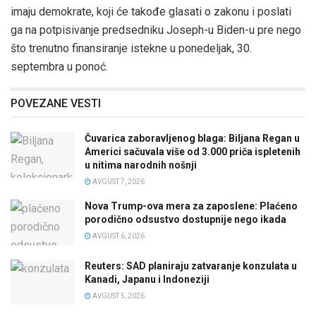
imaju demokrate, koji će takođe glasati o zakonu i poslati
ga na potpisivanje predsedniku Joseph-u Biden-u pre nego
što trenutno finansiranje istekne u ponedeljak, 30.
septembra u ponoć.
POVEZANE VESTI
Čuvarica zaboravljenog blaga: Biljana Regan u
Americi sačuvala više od 3.000 priča ispletenih
u nitima narodnih nošnji
AVGUST 7, 2026
Nova Trump-ova mera za zaposlene: Plaćeno
porodično odsustvo dostupnije nego ikada
AVGUST 6, 2026
Reuters: SAD planiraju zatvaranje konzulata u
Kanadi, Japanu i Indoneziji
AVGUST 5, 2026