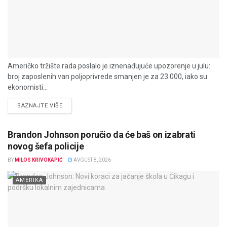
Američko tržište rada poslalo je iznenađujuće upozorenje u julu:
broj zaposlenih van poljoprivrede smanjen je za 23.000, iako su
ekonomisti...
DETAILS
SAZNAJTE VIŠE
Brandon Johnson poručio da će baš on izabrati
novog šefa policije
BY
MILOS KRIVOKAPIĆ
AVGUST 8, 2026
AMERIKA