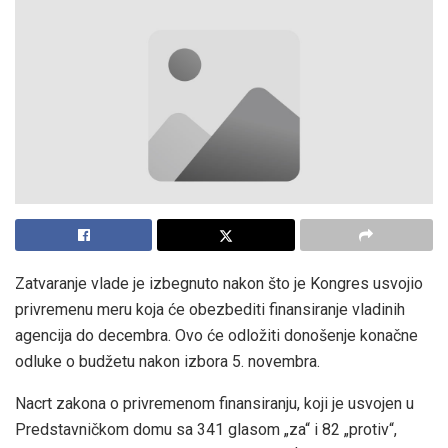
Zatvaranje vlade je izbegnuto nakon što je Kongres usvojio
privremenu meru koja će obezbediti finansiranje vladinih
agencija do decembra. Ovo će odložiti donošenje konačne
odluke o budžetu nakon izbora 5. novembra.
Nacrt zakona o privremenom finansiranju, koji je usvojen u
Predstavničkom domu sa 341 glasom „za“ i 82 „protiv“,