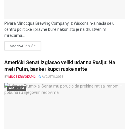
Pivara Minocqua Brewing Company iz Wisconsin-a našla se u
centru političke i pravne bure nakon što je na društvenim
mrežama...
DETAILS
SAZNAJTE VIŠE
Američki Senat izglasao veliki udar na Rusiju: Na
meti Putin, banke i kupci ruske nafte
BY
MILOS KRIVOKAPIĆ
AVGUST 8, 2026
AMERIKA