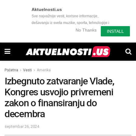
Aktuelnosti.us
Sve najvažnije vesti, korisne informacije,
dešavanja iz sveta muzike, sporta, tehnologije i
još mnogo toga zanimljivog.
No Thanks
INSTALL
Početna
Vesti
Amerika
Izbegnuto zatvaranje Vlade,
Kongres usvojio privremeni
zakon o finansiranju do
decembra
septembar 26, 2024