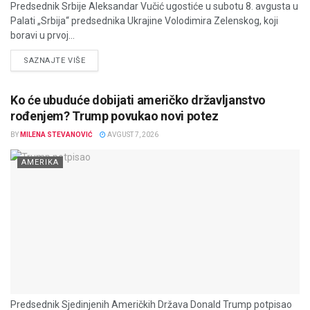
Predsednik Srbije Aleksandar Vučić ugostiće u subotu 8. avgusta u
Palati „Srbija“ predsednika Ukrajine Volodimira Zelenskog, koji
boravi u prvoj...
DETAILS
SAZNAJTE VIŠE
Ko će ubuduće dobijati američko državljanstvo
rođenjem? Trump povukao novi potez
BY
MILENA STEVANOVIĆ
AVGUST 7, 2026
AMERIKA
Predsednik Sjedinjenih Američkih Država Donald Trump potpisao