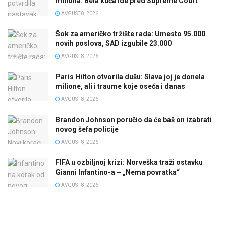
miliona: Bela kuća ide pred Supreme Court
AVGUST 8, 2026
Šok za američko tržište rada: Umesto 95.000
novih poslova, SAD izgubile 23.000
AVGUST 8, 2026
Paris Hilton otvorila dušu: Slava joj je donela
milione, ali i traume koje oseća i danas
AVGUST 8, 2026
Brandon Johnson poručio da će baš on izabrati
novog šefa policije
AVGUST 8, 2026
FIFA u ozbiljnoj krizi: Norveška traži ostavku
Gianni Infantino-a – „Nema povratka“
AVGUST 8, 2026