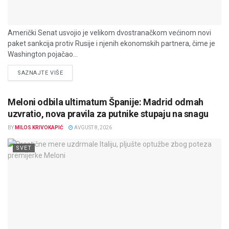
Američki Senat usvojio je velikom dvostranačkom većinom novi
paket sankcija protiv Rusije i njenih ekonomskih partnera, čime je
Washington pojačao...
DETAILS
SAZNAJTE VIŠE
Meloni odbila ultimatum Španije: Madrid odmah
uzvratio, nova pravila za putnike stupaju na snagu
BY
MILOS KRIVOKAPIĆ
AVGUST 8, 2026
SVET