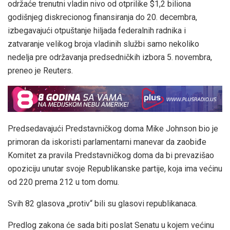
održaće trenutni vladin nivo od otprilike $1,2 biliona
godišnjeg diskrecionog finansiranja do 20. decembra,
izbegavajući otpuštanje hiljada federalnih radnika i
zatvaranje velikog broja vladinih službi samo nekoliko
nedelja pre održavanja predsedničkih izbora 5. novembra,
preneo je Reuters.
Predsedavajući Predstavničkog doma Mike Johnson bio je
primoran da iskoristi parlamentarni manevar da zaobiđe
Komitet za pravila Predstavničkog doma da bi prevazišao
opoziciju unutar svoje Republikanske partije, koja ima većinu
od 220 prema 212 u tom domu.
Svih 82 glasova „protiv“ bili su glasovi republikanaca.
Predlog zakona će sada biti poslat Senatu u kojem većinu