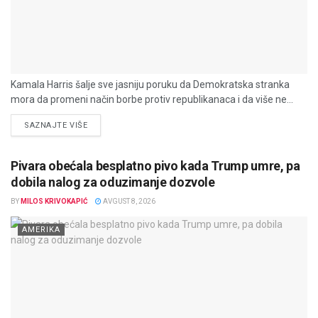
Kamala Harris šalje sve jasniju poruku da Demokratska stranka
mora da promeni način borbe protiv republikanaca i da više ne...
DETAILS
SAZNAJTE VIŠE
Pivara obećala besplatno pivo kada Trump umre, pa
dobila nalog za oduzimanje dozvole
BY
MILOS KRIVOKAPIĆ
AVGUST 8, 2026
AMERIKA