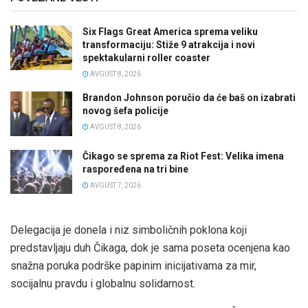
Six Flags Great America sprema veliku
transformaciju: Stiže 9 atrakcija i novi
spektakularni roller coaster
AVGUST 8, 2026
Brandon Johnson poručio da će baš on izabrati
novog šefa policije
AVGUST 8, 2026
Čikago se sprema za Riot Fest: Velika imena
raspoređena na tri bine
AVGUST 7, 2026
Delegacija je donela i niz simboličnih poklona koji
predstavljaju duh Čikaga, dok je sama poseta ocenjena kao
snažna poruka podrške papinim inicijativama za mir,
socijalnu pravdu i globalnu solidarnost.