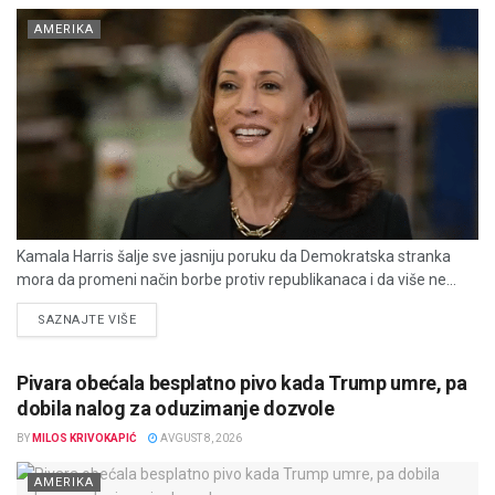
AMERIKA
Kamala Harris šalje sve jasniju poruku da Demokratska stranka
mora da promeni način borbe protiv republikanaca i da više ne...
DETAILS
SAZNAJTE VIŠE
Pivara obećala besplatno pivo kada Trump umre, pa
dobila nalog za oduzimanje dozvole
BY
MILOS KRIVOKAPIĆ
AVGUST 8, 2026
AMERIKA