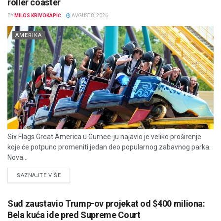
roller coaster
BY
MILOS KRIVOKAPIĆ
AVGUST 8, 2026
AMERIKA
Six Flags Great America u Gurnee-ju najavio je veliko proširenje
koje će potpuno promeniti jedan deo popularnog zabavnog parka.
Nova...
DETAILS
SAZNAJTE VIŠE
Sud zaustavio Trump-ov projekat od $400 miliona:
Bela kuća ide pred Supreme Court