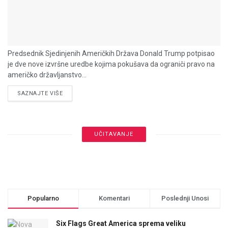
Predsednik Sjedinjenih Američkih Država Donald Trump potpisao
je dve nove izvršne uredbe kojima pokušava da ograniči pravo na
američko državljanstvo...
DETAILS
SAZNAJTE VIŠE
UČITAVANJE
Popularno
Komentari
Poslednji Unosi
Six Flags Great America sprema veliku