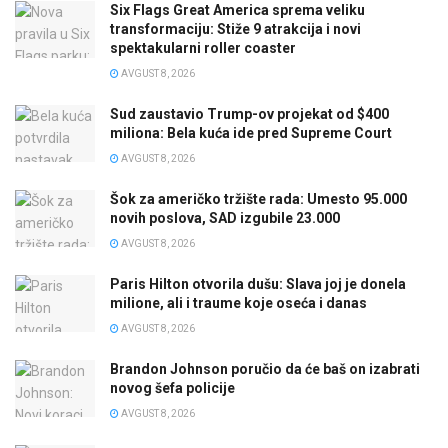
Six Flags Great America sprema veliku
transformaciju: Stiže 9 atrakcija i novi
spektakularni roller coaster
AVGUST 8, 2026
Sud zaustavio Trump-ov projekat od $400
miliona: Bela kuća ide pred Supreme Court
AVGUST 8, 2026
Šok za američko tržište rada: Umesto 95.000
novih poslova, SAD izgubile 23.000
AVGUST 8, 2026
Paris Hilton otvorila dušu: Slava joj je donela
milione, ali i traume koje oseća i danas
AVGUST 8, 2026
Brandon Johnson poručio da će baš on izabrati
novog šefa policije
AVGUST 8, 2026