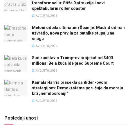
transformaciju: Stiže 9 atrakcija i novi
spektakularni roller coaster
AVGUST 8, 2026
Meloni odbila ultimatum Španije: Madrid odmah
uzvratio, nova pravila za putnike stupaju na
snagu
AVGUST 8, 2026
Sud zaustavio Trump-ov projekat od $400
miliona: Bela kuća ide pred Supreme Court
AVGUST 8, 2026
Kamala Harris presekla sa Biden-ovom
strategijom: Demokratama poručuje da moraju
biti „nemilosrdniji“
AVGUST 8, 2026
Poslednji unosi