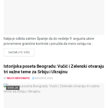
Italija je odbila zahtev Španije da do nedelje 9. avgusta ukine
privremene granične kontrole i poručila da mere ostaju na...
DETAILS
SAZNAJTE VIŠE
Istorijska poseta Beogradu: Vučić i Zelenski otvaraju
tri važne teme za Srbiju i Ukrajinu
BY
MILOS KRIVOKAPIĆ
AVGUST 8, 2026
SRBIJA