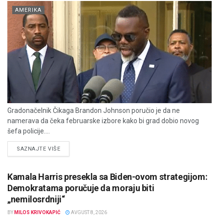
AMERIKA
Gradonačelnik Čikaga Brandon Johnson poručio je da ne
namerava da čeka februarske izbore kako bi grad dobio novog
šefa policije....
DETAILS
SAZNAJTE VIŠE
Kamala Harris presekla sa Biden-ovom strategijom:
Demokratama poručuje da moraju biti
„nemilosrdniji“
BY
MILOS KRIVOKAPIĆ
AVGUST 8, 2026