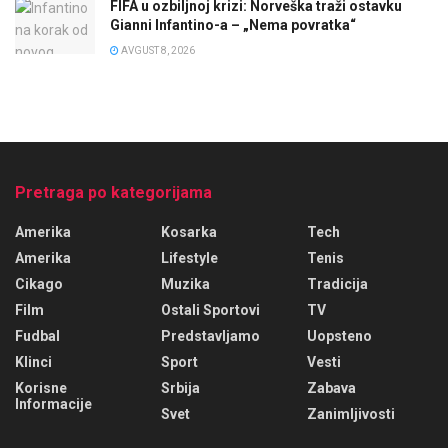
FIFA u ozbiljnoj krizi: Norveška traži ostavku
Gianni Infantino-a – „Nema povratka“
AVGUST 8, 2026
Pretraga po kategorijama
Amerika
Kosarka
Tech
Amerika
Lifestyle
Tenis
Cikago
Muzika
Tradicija
Film
Ostali Sportovi
TV
Fudbal
Predstavljamo
Uopsteno
Klinci
Sport
Vesti
Korisne
Srbija
Zabava
Informacije
Svet
Zanimljivosti