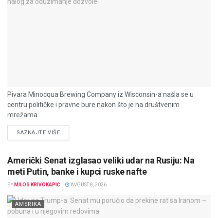
Pivara Minocqua Brewing Company iz Wisconsin-a našla se u
centru političke i pravne bure nakon što je na društvenim
mrežama...
DETAILS
SAZNAJTE VIŠE
Američki Senat izglasao veliki udar na Rusiju: Na
meti Putin, banke i kupci ruske nafte
BY
MILOS KRIVOKAPIĆ
AVGUST 8, 2026
AMERIKA