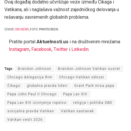
Ovaj događaj dodatno učvršćuje veze između Čikaga i
Vatikana, ali i naglašava važnost zajedničkog delovanja u
rešavanju savremenih globalnih problema.
IZVOR:
CBS NEWS
, FOTO: PRINTSCREEN
Pratite portal
Aktuelnosti.us
i na društvenim mrežama
Instagram
,
Facebook
,
Twitter
i
Linkedin
.
Tags:
Brandon Johnson
Brandon Johnson Vatikan susret
Chicago delegacija Rim
Chicago Vatikan odnosi
Čikago
globalna pravda lideri
Grant Park misa papa
Papa John Paul II Chicago
Papa Lav XIV
Papa Lav XIV izvinjenje ropstvo
religija i politika SAD
socijalna pravda Vatikan
Vatikan sastanak
Vatikan vesti 2026