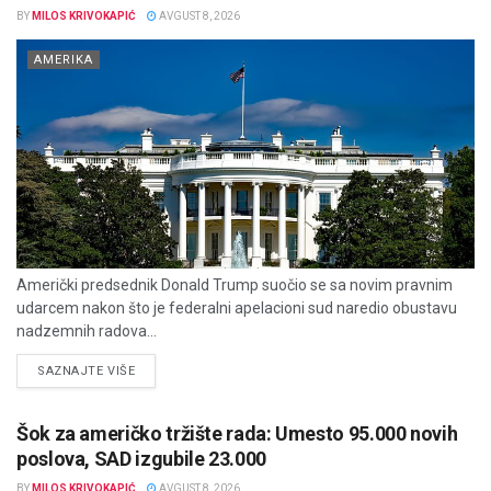
BY
MILOS KRIVOKAPIĆ
AVGUST 8, 2026
AMERIKA
Američki predsednik Donald Trump suočio se sa novim pravnim
udarcem nakon što je federalni apelacioni sud naredio obustavu
nadzemnih radova...
DETAILS
SAZNAJTE VIŠE
Šok za američko tržište rada: Umesto 95.000 novih
poslova, SAD izgubile 23.000
BY
MILOS KRIVOKAPIĆ
AVGUST 8, 2026