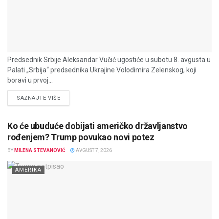
Predsednik Srbije Aleksandar Vučić ugostiće u subotu 8. avgusta u
Palati „Srbija“ predsednika Ukrajine Volodimira Zelenskog, koji
boravi u prvoj...
DETAILS
SAZNAJTE VIŠE
Ko će ubuduće dobijati američko državljanstvo
rođenjem? Trump povukao novi potez
BY
MILENA STEVANOVIĆ
AVGUST 7, 2026
AMERIKA