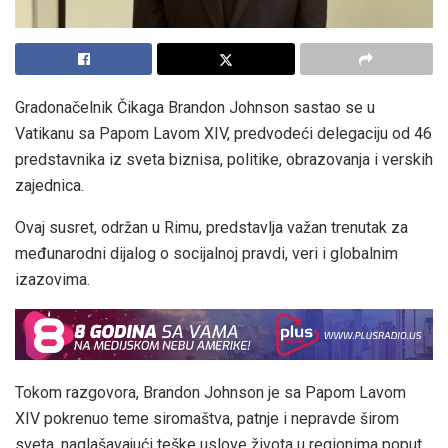
Gradonačelnik Čikaga Brandon Johnson sastao se u
Vatikanu sa Papom Lavom XIV, predvodeći delegaciju od 46
predstavnika iz sveta biznisa, politike, obrazovanja i verskih
zajednica.
Ovaj susret, održan u Rimu, predstavlja važan trenutak za
međunarodni dijalog o socijalnoj pravdi, veri i globalnim
izazovima.
Tokom razgovora, Brandon Johnson je sa Papom Lavom
XIV pokrenuo teme siromaštva, patnje i nepravde širom
sveta, naglašavajući teške uslove života u regionima poput