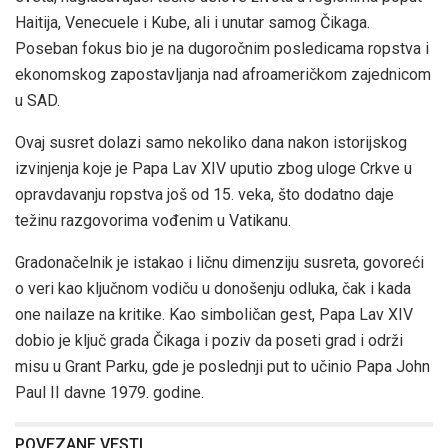
Haitija, Venecuele i Kube, ali i unutar samog Čikaga.
Poseban fokus bio je na dugoročnim posledicama ropstva i
ekonomskog zapostavljanja nad afroameričkom zajednicom
u SAD.
Ovaj susret dolazi samo nekoliko dana nakon istorijskog
izvinjenja koje je Papa Lav XIV uputio zbog uloge Crkve u
opravdavanju ropstva još od 15. veka, što dodatno daje
težinu razgovorima vođenim u Vatikanu.
Gradonačelnik je istakao i ličnu dimenziju susreta, govoreći
o veri kao ključnom vodiču u donošenju odluka, čak i kada
one nailaze na kritike. Kao simboličan gest, Papa Lav XIV
dobio je ključ grada Čikaga i poziv da poseti grad i održi
misu u Grant Parku, gde je poslednji put to učinio Papa John
Paul II davne 1979. godine.
POVEZANE VESTI