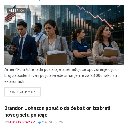
AMERIKA
Američko tržište rada poslalo je iznenađujuće upozorenje u julu:
broj zaposlenih van poljoprivrede smanjen je za 23.000, iako su
ekonomisti...
DETAILS
SAZNAJTE VIŠE
Brandon Johnson poručio da će baš on izabrati
novog šefa policije
BY
MILOS KRIVOKAPIĆ
AVGUST 8, 2026