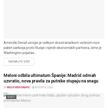
Američki Senat usvojio je velikom dvostranačkom većinom novi
paket sankcija protiv Rusije i njenih ekonomskih partnera, čime je
Washington pojačao...
DETAILS
SAZNAJTE VIŠE
Meloni odbila ultimatum Španije: Madrid odmah
uzvratio, nova pravila za putnike stupaju na snagu
BY
MILOS KRIVOKAPIĆ
AVGUST 8, 2026
SVET