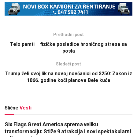
Prethodni post
Telo pamti – fizičke posledice hroničnog stresa sa
posla
Sledeći post
Trump želi svoj lik na novoj novčanici od $250: Zakon iz
1866. godine koči planove Bele kuće
Slične
Vesti
Six Flags Great America sprema veliku
transformaciju: Stiže 9 atrakcija i novi spektakularni