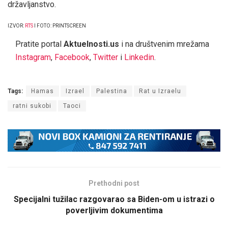
državljanstvo.
IZVOR:
RTS
I FOTO: PRINTSCREEN
Pratite portal
Aktuelnosti.us
i na društvenim mrežama
Instagram
,
Facebook
,
Twitter
i
Linkedin
.
Tags:
Hamas
Izrael
Palestina
Rat u Izraelu
ratni sukobi
Taoci
Prethodni post
Specijalni tužilac razgovarao sa Biden-om u istrazi o
poverljivim dokumentima