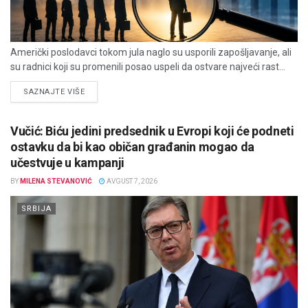
Američki poslodavci tokom jula naglo su usporili zapošljavanje, ali
su radnici koji su promenili posao uspeli da ostvare najveći rast...
DETAILS
SAZNAJTE VIŠE
Vučić: Biću jedini predsednik u Evropi koji će podneti
ostavku da bi kao običan građanin mogao da
učestvuje u kampanji
BY
MILENA STEVANOVIĆ
AVGUST 7, 2026
SRBIJA