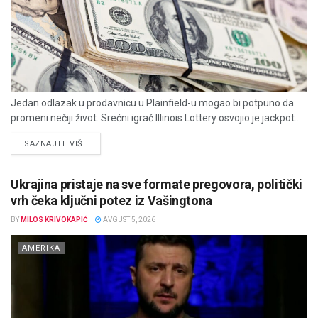
Jedan odlazak u prodavnicu u Plainfield-u mogao bi potpuno da
promeni nečiji život. Srećni igrač Illinois Lottery osvojio je jackpot...
DETAILS
SAZNAJTE VIŠE
Ukrajina pristaje na sve formate pregovora, politički
vrh čeka ključni potez iz Vašingtona
BY
MILOS KRIVOKAPIĆ
AVGUST 5, 2026
AMERIKA