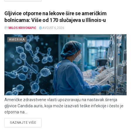
Gljivice otporne na lekove šire se američkim
bolnicama: Više od 170 slučajeva u Illinois-u
BY
MILOS KRIVOKAPIĆ
AVGUST 6, 2026
AMERIKA
Američke zdravstvene vlasti upozoravaju na nastavak širenja
gljivice Candida auris, koja može izazvati teške infekcije i često je
otporna na...
DETAILS
SAZNAJTE VIŠE