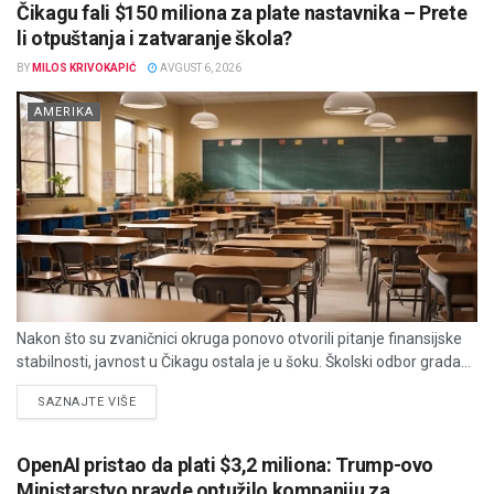
Čikagu fali $150 miliona za plate nastavnika – Prete
li otpuštanja i zatvaranje škola?
BY
MILOS KRIVOKAPIĆ
AVGUST 6, 2026
AMERIKA
Nakon što su zvaničnici okruga ponovo otvorili pitanje finansijske
stabilnosti, javnost u Čikagu ostala je u šoku. Školski odbor grada...
DETAILS
SAZNAJTE VIŠE
OpenAI pristao da plati $3,2 miliona: Trump-ovo
Ministarstvo pravde optužilo kompaniju za