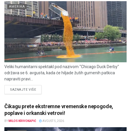
AMERIKA
Veliki humanitarni spektakl pod nazivom "Chicago Duck Derby"
održava se 6. avgusta, kada će hiljade žutih gumenih patkica
napraviti pravi...
DETAILS
SAZNAJTE VIŠE
Čikagu prete ekstremne vremenske nepogode,
poplave i orkanski vetrovi!
BY
MILOS KRIVOKAPIĆ
AVGUST 5, 2026