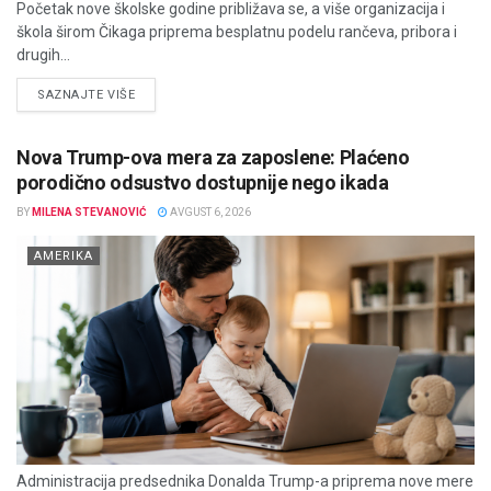
Početak nove školske godine približava se, a više organizacija i
škola širom Čikaga priprema besplatnu podelu rančeva, pribora i
drugih...
DETAILS
SAZNAJTE VIŠE
Nova Trump-ova mera za zaposlene: Plaćeno
porodično odsustvo dostupnije nego ikada
BY
MILENA STEVANOVIĆ
AVGUST 6, 2026
AMERIKA
Administracija predsednika Donalda Trump-a priprema nove mere