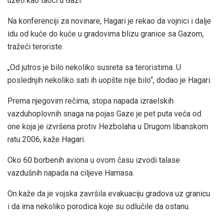
uzeti kao taoci u Gazi.
Na konferenciji za novinare, Hagari je rekao da vojnici i dalje
idu od kuće do kuće u gradovima blizu granice sa Gazom,
tražeći teroriste.
„Od jutros je bilo nekoliko susreta sa teroristima. U
poslednjih nekoliko sati ih uopšte nije bilo“, dodao je Hagari.
Prema njegovim rečima, stopa napada izraelskih
vazduhoplovnih snaga na pojas Gaze je pet puta veća od
one koja je izvršena protiv Hezbolaha u Drugom libanskom
ratu 2006, kaže Hagari.
Oko 60 borbenih aviona u ovom času izvodi talase
vazdušnih napada na ciljeve Hamasa.
On kaže da je vojska završila evakuaciju gradova uz granicu
i da ima nekoliko porodica koje su odlučile da ostanu.