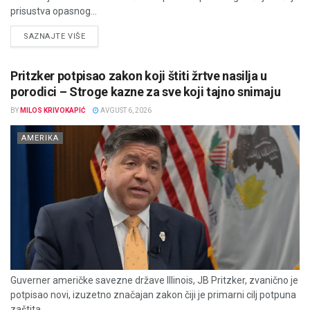
prisustva opasnog...
DETAILS
SAZNAJTE VIŠE
Pritzker potpisao zakon koji štiti žrtve nasilja u
porodici – Stroge kazne za sve koji tajno snimaju
BY
MILOS KRIVOKAPIĆ
AVGUST 6, 2026
AMERIKA
Guverner američke savezne države Illinois, JB Pritzker, zvanično je
potpisao novi, izuzetno značajan zakon čiji je primarni cilj potpuna
zaštita...