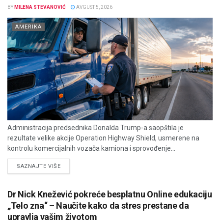
BY
MILENA STEVANOVIĆ
AVGUST 5, 2026
AMERIKA
Administracija predsednika Donalda Trump-a saopštila je
rezultate velike akcije Operation Highway Shield, usmerene na
kontrolu komercijalnih vozača kamiona i sprovođenje...
DETAILS
SAZNAJTE VIŠE
Dr Nick Knežević pokreće besplatnu Online edukaciju
„Telo zna“ – Naučite kako da stres prestane da
upravlja vašim životom