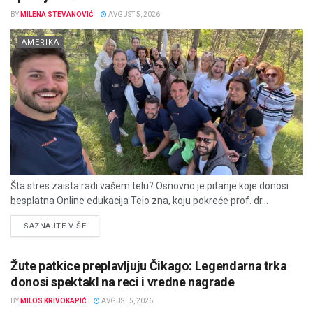
BY
MILENA STEVANOVIĆ
AVGUST 5, 2026
AMERIKA
Šta stres zaista radi vašem telu? Osnovno je pitanje koje donosi
besplatna Online edukacija Telo zna, koju pokreće prof. dr...
DETAILS
SAZNAJTE VIŠE
Žute patkice preplavljuju Čikago: Legendarna trka
donosi spektakl na reci i vredne nagrade
BY
MILOS KRIVOKAPIĆ
AVGUST 5, 2026