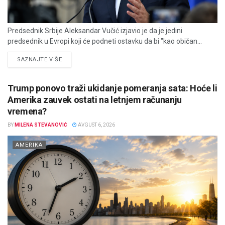
Predsednik Srbije Aleksandar Vučić izjavio je da je jedini
predsednik u Evropi koji će podneti ostavku da bi "kao običan...
DETAILS
SAZNAJTE VIŠE
Trump ponovo traži ukidanje pomeranja sata: Hoće li
Amerika zauvek ostati na letnjem računanju
vremena?
BY
MILENA STEVANOVIĆ
AVGUST 6, 2026
AMERIKA