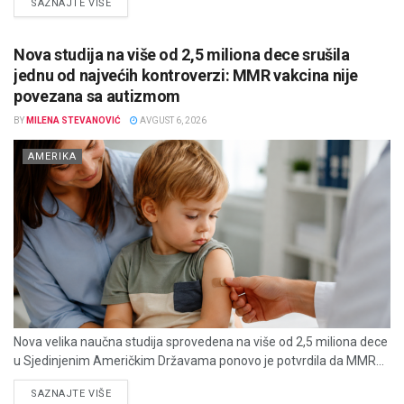
DETAILS
SAZNAJTE VIŠE
Nova studija na više od 2,5 miliona dece srušila
jednu od najvećih kontroverzi: MMR vakcina nije
povezana sa autizmom
BY
MILENA STEVANOVIĆ
AVGUST 6, 2026
AMERIKA
Nova velika naučna studija sprovedena na više od 2,5 miliona dece
u Sjedinjenim Američkim Državama ponovo je potvrdila da MMR...
DETAILS
SAZNAJTE VIŠE