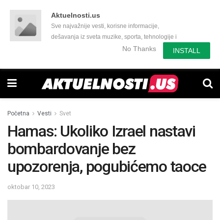
Aktuelnosti.us
Sve najvažnije vesti, korisne informacije,
dešavanja iz sveta muzike, sporta, tehnologije i
još mnogo toga zanimljivog.
No Thanks
INSTALL
Početna
Vesti
Svet
Hamas: Ukoliko Izrael nastavi
bombardovanje bez
upozorenja, pogubićemo taoce
oktobar 10, 2023