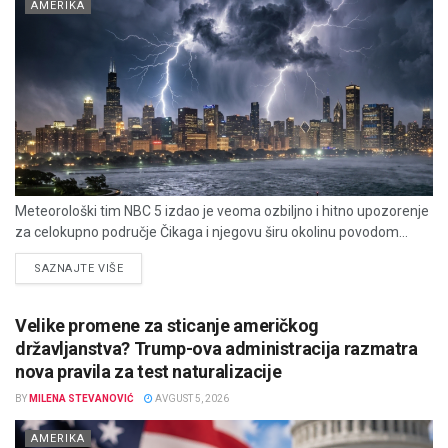
AMERIKA
Meteorološki tim NBC 5 izdao je veoma ozbiljno i hitno upozorenje
za celokupno područje Čikaga i njegovu širu okolinu povodom...
DETAILS
SAZNAJTE VIŠE
Velike promene za sticanje američkog
državljanstva? Trump-ova administracija razmatra
nova pravila za test naturalizacije
BY
MILENA STEVANOVIĆ
AVGUST 5, 2026
AMERIKA