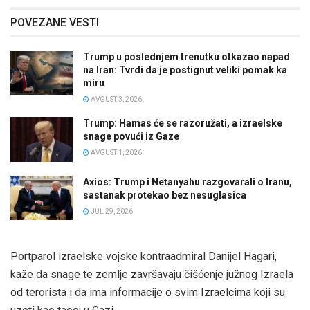
POVEZANE VESTI
Trump u poslednjem trenutku otkazao napad
na Iran: Tvrdi da je postignut veliki pomak ka
miru
AVGUST 3, 2026
Trump: Hamas će se razoružati, a izraelske
snage povući iz Gaze
AVGUST 1, 2026
Axios: Trump i Netanyahu razgovarali o Iranu,
sastanak protekao bez nesuglasica
JUL 29, 2026
Portparol izraelske vojske kontraadmiral Danijel Hagari,
kaže da snage te zemlje završavaju čišćenje južnog Izraela
od terorista i da ima informacije o svim Izraelcima koji su