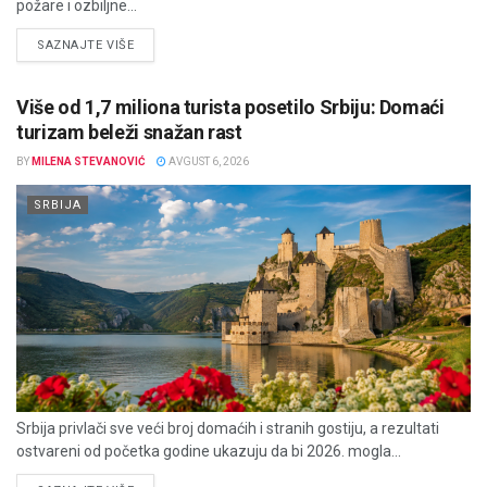
požare i ozbiljne...
DETAILS
SAZNAJTE VIŠE
Više od 1,7 miliona turista posetilo Srbiju: Domaći
turizam beleži snažan rast
BY
MILENA STEVANOVIĆ
AVGUST 6, 2026
SRBIJA
Srbija privlači sve veći broj domaćih i stranih gostiju, a rezultati
ostvareni od početka godine ukazuju da bi 2026. mogla...