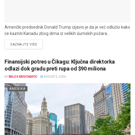
Američki predsednik Donald Trump izjavio je da je već odlučio kako
će kazniti Kanadu zbog dima iz velikih šumskih požara...
DETAILS
SAZNAJTE VIŠE
Finansijski potres u Čikagu: Ključna direktorka
odlazi dok gradu preti rupa od $90 miliona
BY
MILOS KRIVOKAPIĆ
AVGUST 5, 2026
AMERIKA