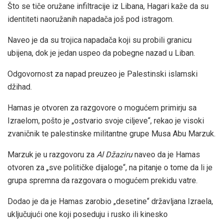
Što se tiče oružane infiltracije iz Libana, Hagari kaže da su
identiteti naoružanih napadača još pod istragom.
Naveo je da su trojica napadača koji su probili granicu
ubijena, dok je jedan uspeo da pobegne nazad u Liban.
Odgovornost za napad preuzeo je Palestinski islamski
džihad.
Hamas je otvoren za razgovore o mogućem primirju sa
Izraelom, pošto je „ostvario svoje ciljeve“, rekao je visoki
zvaničnik te palestinske militantne grupe Musa Abu Marzuk.
Marzuk je u razgovoru za
Al Džaziru
naveo da je Hamas
otvoren za „sve političke dijaloge“, na pitanje o tome da li je
grupa spremna da razgovara o mogućem prekidu vatre.
Dodao je da je Hamas zarobio „desetine“ državljana Izraela,
uključujući one koji poseduju i rusko ili kinesko