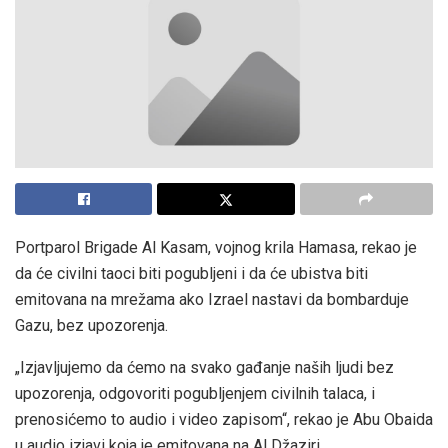
Portparol Brigade Al Kasam, vojnog krila Hamasa, rekao je
da će civilni taoci biti pogubljeni i da će ubistva biti
emitovana na mrežama ako Izrael nastavi da bombarduje
Gazu, bez upozorenja.
„Izjavljujemo da ćemo na svako gađanje naših ljudi bez
upozorenja, odgovoriti pogubljenjem civilnih talaca, i
prenosićemo to audio i video zapisom“, rekao je Abu Obaida
u audio izjavi koja je emitovana na Al Džaziri.