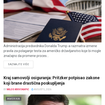
Administracija predsednika Donalda Trump-a razmatra izmene
pravila za polaganje testa za američko državljanstvo koje bi mogle
značajno da promene proces...
DETAILS
SAZNAJTE VIŠE
Kraj samovolji osiguranja: Pritzker potpisao zakone
koji brane drastična poskupljenja
BY
MILOS KRIVOKAPIĆ
AVGUST 5, 2026
AMERIKA