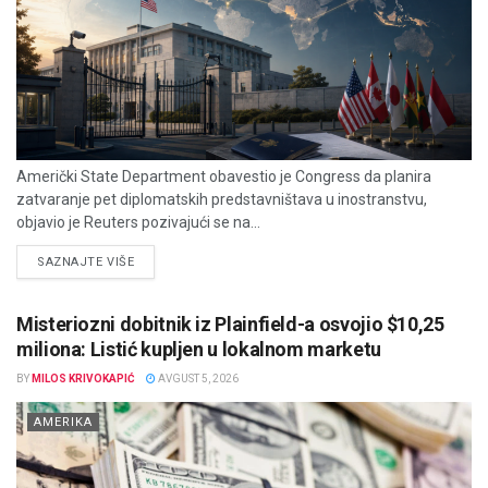
Američki State Department obavestio je Congress da planira
zatvaranje pet diplomatskih predstavništava u inostranstvu,
objavio je Reuters pozivajući se na...
DETAILS
SAZNAJTE VIŠE
Misteriozni dobitnik iz Plainfield-a osvojio $10,25
miliona: Listić kupljen u lokalnom marketu
BY
MILOS KRIVOKAPIĆ
AVGUST 5, 2026
AMERIKA