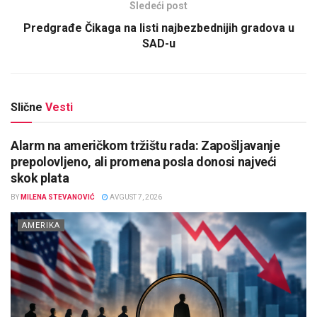
Sledeći post
Predgrađe Čikaga na listi najbezbednijih gradova u
SAD-u
Slične
Vesti
Alarm na američkom tržištu rada: Zapošljavanje
prepolovljeno, ali promena posla donosi najveći
skok plata
BY
MILENA STEVANOVIĆ
AVGUST 7, 2026
AMERIKA