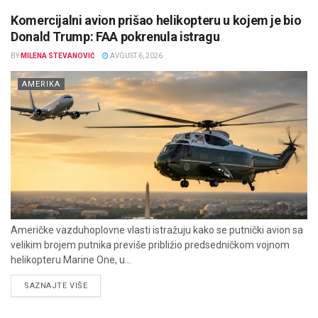
Komercijalni avion prišao helikopteru u kojem je bio
Donald Trump: FAA pokrenula istragu
BY
MILENA STEVANOVIĆ
AVGUST 6, 2026
AMERIKA
Američke vazduhoplovne vlasti istražuju kako se putnički avion sa
velikim brojem putnika previše približio predsedničkom vojnom
helikopteru Marine One, u...
DETAILS
SAZNAJTE VIŠE