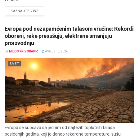
DETAILS
SAZNAJTE VIŠE
Evropa pod nezapamćenim talasom vrućine: Rekordi
oboreni, reke presušuju, elektrane smanjuju
proizvodnju
BY
MILOS KRIVOKAPIĆ
AVGUST 6, 2026
SVET
Evropa se suočava sa jednim od najtežih toplotnih talasa
poslednjih godina, koji je doneo rekordne temperature, sušu,