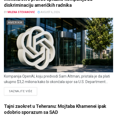
diskriminaciju američkih radnika
BY
MILENA STEVANOVIĆ
AVGUST 6, 2026
AMERIKA
Kompanija OpenAI, koju predvodi Sam Altman, pristala je da plati
ukupno $3,2 miliona kako bi okončala spor sa U.S. Department...
DETAILS
SAZNAJTE VIŠE
Tajni zaokret u Teheranu: Mojtaba Khamenei ipak
odobrio sporazum sa SAD