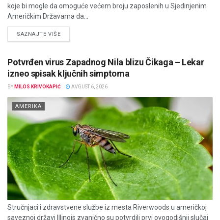
koje bi mogle da omoguće većem broju zaposlenih u Sjedinjenim
Američkim Državama da...
DETAILS
SAZNAJTE VIŠE
Potvrđen virus Zapadnog Nila blizu Čikaga – Lekar
izneo spisak ključnih simptoma
BY
MILOS KRIVOKAPIĆ
AVGUST 6, 2026
AMERIKA
Stručnjaci i zdravstvene službe iz mesta Riverwoods u američkoj
saveznoj državi Illinois zvanično su potvrdili prvi ovogodišnji slučaj