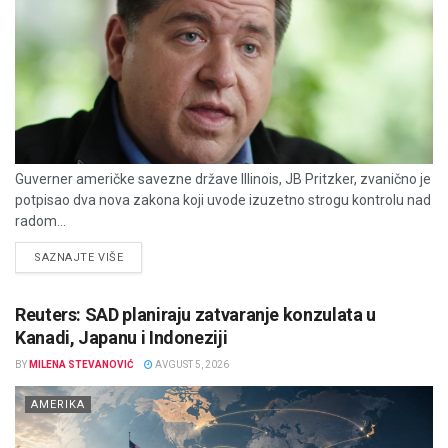
Guverner američke savezne države Illinois, JB Pritzker, zvanično je
potpisao dva nova zakona koji uvode izuzetno strogu kontrolu nad
radom...
DETAILS
SAZNAJTE VIŠE
Reuters: SAD planiraju zatvaranje konzulata u
Kanadi, Japanu i Indoneziji
BY
MILENA STEVANOVIĆ
AVGUST 5, 2026
AMERIKA