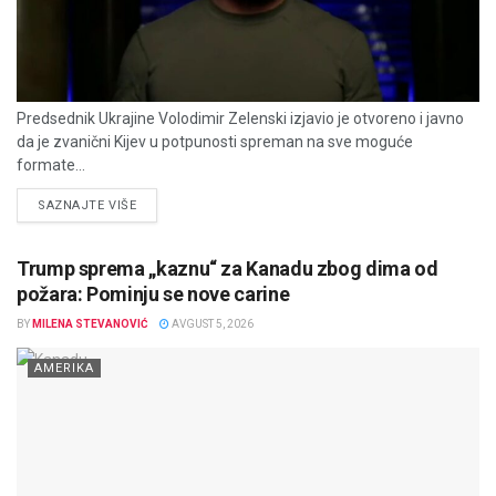
Predsednik Ukrajine Volodimir Zelenski izjavio je otvoreno i javno
da je zvanični Kijev u potpunosti spreman na sve moguće
formate...
DETAILS
SAZNAJTE VIŠE
Trump sprema „kaznu“ za Kanadu zbog dima od
požara: Pominju se nove carine
BY
MILENA STEVANOVIĆ
AVGUST 5, 2026
AMERIKA