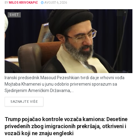
BY
MILOS KRIVOKAPIĆ
AVGUST 6, 2026
SVET
Iranski predsednik Masoud Pezeshkian tvrdi da je vrhovni vođa
Mojtaba Khamenei u junu odobrio privremeni sporazum sa
Sjedinjenim Američkim Državama,...
DETAILS
SAZNAJTE VIŠE
Trump pojačao kontrole vozača kamiona: Desetine
privedenih zbog imigracionih prekršaja, otkriveni i
vozači koji ne znaju engleski