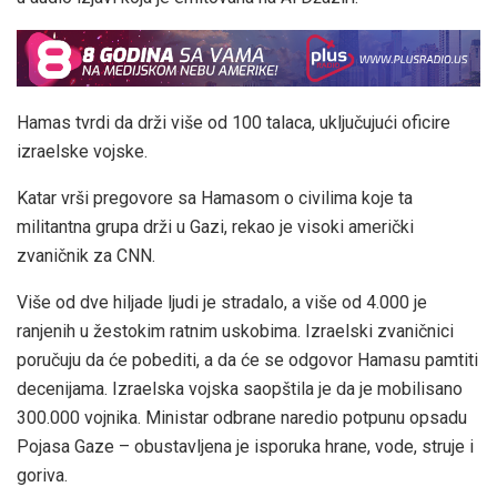
Hamas tvrdi da drži više od 100 talaca, uključujući oficire
izraelske vojske.
Katar vrši pregovore sa Hamasom o civilima koje ta
militantna grupa drži u Gazi, rekao je visoki američki
zvaničnik za CNN.
Više od dve hiljade ljudi je stradalo, a više od 4.000 je
ranjenih u žestokim ratnim uskobima. Izraelski zvaničnici
poručuju da će pobediti, a da će se odgovor Hamasu pamtiti
decenijama. Izraelska vojska saopštila je da je mobilisano
300.000 vojnika. Ministar odbrane naredio potpunu opsadu
Pojasa Gaze – obustavljena je isporuka hrane, vode, struje i
goriva.