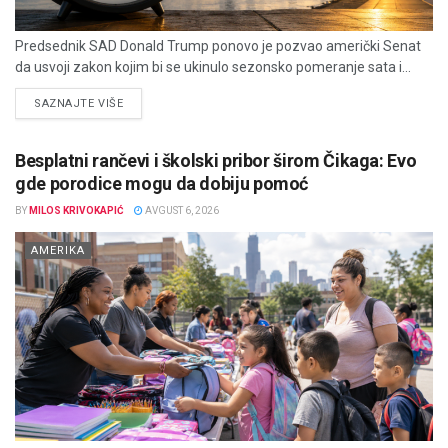
Predsednik SAD Donald Trump ponovo je pozvao američki Senat
da usvoji zakon kojim bi se ukinulo sezonsko pomeranje sata i...
DETAILS
SAZNAJTE VIŠE
Besplatni rančevi i školski pribor širom Čikaga: Evo
gde porodice mogu da dobiju pomoć
BY
MILOS KRIVOKAPIĆ
AVGUST 6, 2026
AMERIKA