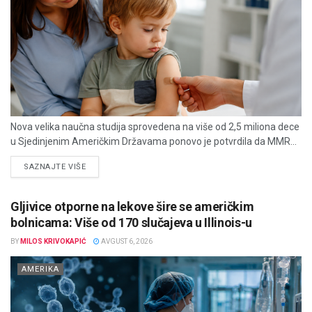
Nova velika naučna studija sprovedena na više od 2,5 miliona dece
u Sjedinjenim Američkim Državama ponovo je potvrdila da MMR...
DETAILS
SAZNAJTE VIŠE
Gljivice otporne na lekove šire se američkim
bolnicama: Više od 170 slučajeva u Illinois-u
BY
MILOS KRIVOKAPIĆ
AVGUST 6, 2026
AMERIKA