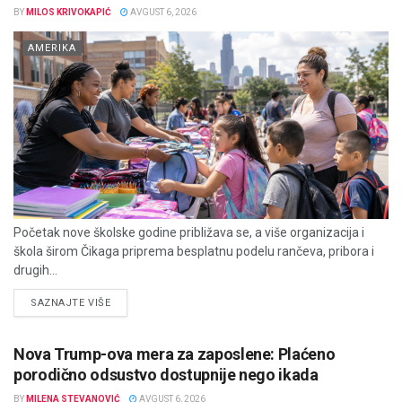
BY
MILOS KRIVOKAPIĆ
AVGUST 6, 2026
AMERIKA
Početak nove školske godine približava se, a više organizacija i
škola širom Čikaga priprema besplatnu podelu rančeva, pribora i
drugih...
DETAILS
SAZNAJTE VIŠE
Nova Trump-ova mera za zaposlene: Plaćeno
porodično odsustvo dostupnije nego ikada
BY
MILENA STEVANOVIĆ
AVGUST 6, 2026