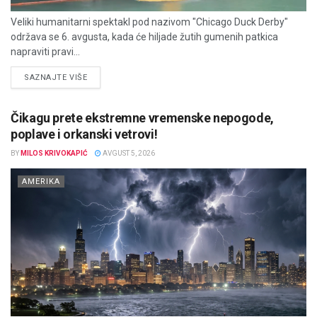
Veliki humanitarni spektakl pod nazivom "Chicago Duck Derby"
održava se 6. avgusta, kada će hiljade žutih gumenih patkica
napraviti pravi...
DETAILS
SAZNAJTE VIŠE
Čikagu prete ekstremne vremenske nepogode,
poplave i orkanski vetrovi!
BY
MILOS KRIVOKAPIĆ
AVGUST 5, 2026
AMERIKA