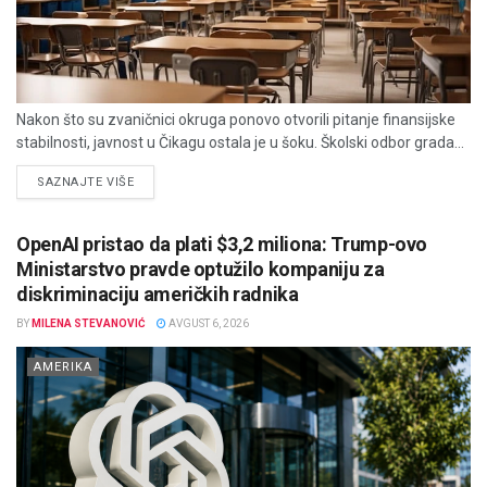
Nakon što su zvaničnici okruga ponovo otvorili pitanje finansijske
stabilnosti, javnost u Čikagu ostala je u šoku. Školski odbor grada...
DETAILS
SAZNAJTE VIŠE
OpenAI pristao da plati $3,2 miliona: Trump-ovo
Ministarstvo pravde optužilo kompaniju za
diskriminaciju američkih radnika
BY
MILENA STEVANOVIĆ
AVGUST 6, 2026
AMERIKA