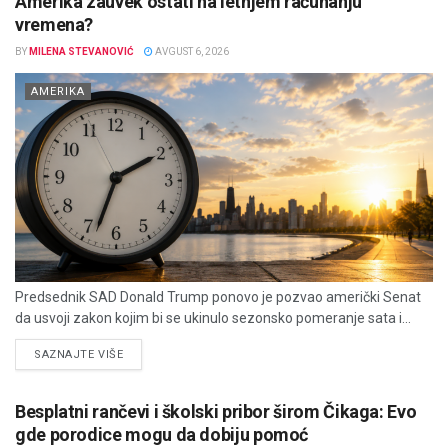
Amerika zauvek ostati na letnjem računanju
vremena?
BY
MILENA STEVANOVIĆ
AVGUST 6, 2026
AMERIKA
Predsednik SAD Donald Trump ponovo je pozvao američki Senat
da usvoji zakon kojim bi se ukinulo sezonsko pomeranje sata i...
DETAILS
SAZNAJTE VIŠE
Besplatni rančevi i školski pribor širom Čikaga: Evo
gde porodice mogu da dobiju pomoć