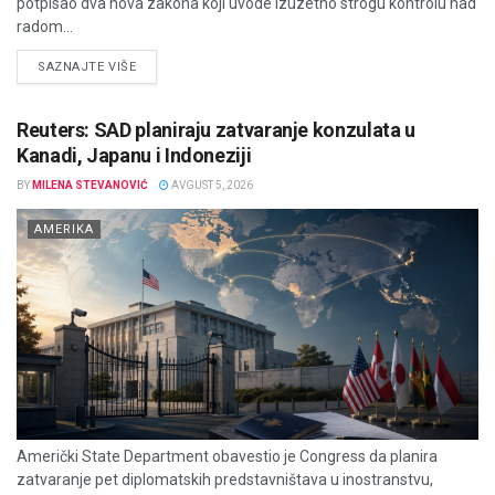
potpisao dva nova zakona koji uvode izuzetno strogu kontrolu nad
radom...
DETAILS
SAZNAJTE VIŠE
Reuters: SAD planiraju zatvaranje konzulata u
Kanadi, Japanu i Indoneziji
BY
MILENA STEVANOVIĆ
AVGUST 5, 2026
AMERIKA
Američki State Department obavestio je Congress da planira
zatvaranje pet diplomatskih predstavništava u inostranstvu,