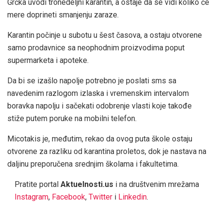
Grčka uvodi tronedeljni karantin, a ostaje da se vidi koliko će
mere doprineti smanjenju zaraze.
Karantin počinje u subotu u šest časova, a ostaju otvorene
samo prodavnice sa neophodnim proizvodima poput
supermarketa i apoteke.
Da bi se izašlo napolje potrebno je poslati sms sa
navedenim razlogom izlaska i vremenskim intervalom
boravka napolju i sačekati odobrenje vlasti koje takođe
stiže putem poruke na mobilni telefon.
Micotakis je, međutim, rekao da ovog puta škole ostaju
otvorene za razliku od karantina proletos, dok je nastava na
daljinu preporučena srednjim školama i fakultetima.
Pratite portal
Aktuelnosti.us
i na društvenim mrežama
Instagram
,
Facebook
,
Twitter
i
Linkedin
.