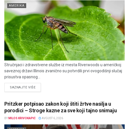
AMERIKA
Stručnjaci i zdravstvene službe iz mesta Riverwoods u američkoj
saveznoj državi Illinois zvanično su potvrdili prvi ovogodišnji slučaj
prisustva opasnog...
DETAILS
SAZNAJTE VIŠE
Pritzker potpisao zakon koji štiti žrtve nasilja u
porodici – Stroge kazne za sve koji tajno snimaju
BY
MILOS KRIVOKAPIĆ
AVGUST 6, 2026