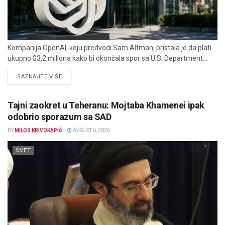
Kompanija OpenAI, koju predvodi Sam Altman, pristala je da plati
ukupno $3,2 miliona kako bi okončala spor sa U.S. Department...
DETAILS
SAZNAJTE VIŠE
Tajni zaokret u Teheranu: Mojtaba Khamenei ipak
odobrio sporazum sa SAD
BY
MILOS KRIVOKAPIĆ
AVGUST 6, 2026
SVET