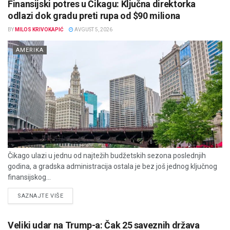
Finansijski potres u Čikagu: Ključna direktorka
odlazi dok gradu preti rupa od $90 miliona
BY
MILOS KRIVOKAPIĆ
AVGUST 5, 2026
AMERIKA
Čikago ulazi u jednu od najtežih budžetskih sezona poslednjih
godina, a gradska administracija ostala je bez još jednog ključnog
finansijskog...
DETAILS
SAZNAJTE VIŠE
Veliki udar na Trump-a: Čak 25 saveznih država