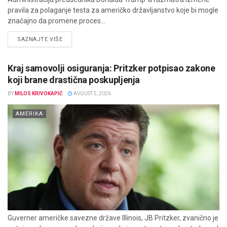
pravila za polaganje testa za američko državljanstvo koje bi mogle
značajno da promene proces...
DETAILS
SAZNAJTE VIŠE
Kraj samovolji osiguranja: Pritzker potpisao zakone
koji brane drastična poskupljenja
BY
MILOS KRIVOKAPIĆ
AVGUST 5, 2026
AMERIKA
Guverner američke savezne države Illinois, JB Pritzker, zvanično je