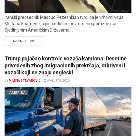
Iranski predsednik Masoud Pezeshkian tvrdi da je vrhovni vođa
Mojtaba Khamenei u junu odobrio privremeni sporazum sa
Sjedinjenim Američkim Državama,...
DETAILS
SAZNAJTE VIŠE
Trump pojačao kontrole vozača kamiona: Desetine
privedenih zbog imigracionih prekršaja, otkriveni i
vozači koji ne znaju engleski
BY
MILENA STEVANOVIĆ
AVGUST 5, 2026
AMERIKA