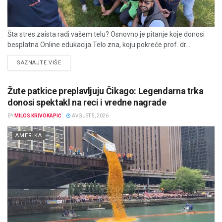
Šta stres zaista radi vašem telu? Osnovno je pitanje koje donosi
besplatna Online edukacija Telo zna, koju pokreće prof. dr...
DETAILS
SAZNAJTE VIŠE
Žute patkice preplavljuju Čikago: Legendarna trka
donosi spektakl na reci i vredne nagrade
BY
MILOS KRIVOKAPIĆ
AVGUST 5, 2026
AMERIKA