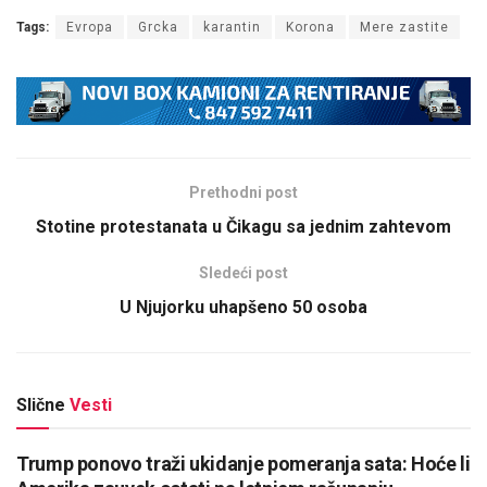
Tags:
Evropa
Grcka
karantin
Korona
Mere zastite
Prethodni post
Stotine protestanata u Čikagu sa jednim zahtevom
Sledeći post
U Njujorku uhapšeno 50 osoba
Slične
Vesti
Trump ponovo traži ukidanje pomeranja sata: Hoće li