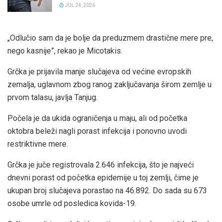
JUL 24, 2026
„Odlučio sam da je bolje da preduzmem drastične mere pre,
nego kasnije”, rekao je Micotakis.
Grčka je prijavila manje slučajeva od većine evropskih
zemalja, uglavnom zbog ranog zaključavanja širom zemlje u
prvom talasu, javlja Tanjug.
Počela je da ukida ograničenja u maju, ali od početka
oktobra beleži nagli porast infekcija i ponovno uvodi
restriktivne mere.
Grčka je juče registrovala 2.646 infekcija, što je najveći
dnevni porast od početka epidemije u toj zemlji, čime je
ukupan broj slučajeva porastao na 46.892. Do sada su 673
osobe umrle od posledica kovida-19.