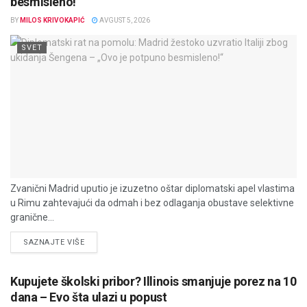
besmisleno!“
BY
MILOS KRIVOKAPIĆ
AVGUST 5, 2026
SVET
Zvanični Madrid uputio je izuzetno oštar diplomatski apel vlastima
u Rimu zahtevajući da odmah i bez odlaganja obustave selektivne
granične...
DETAILS
SAZNAJTE VIŠE
Kupujete školski pribor? Illinois smanjuje porez na 10
dana – Evo šta ulazi u popust