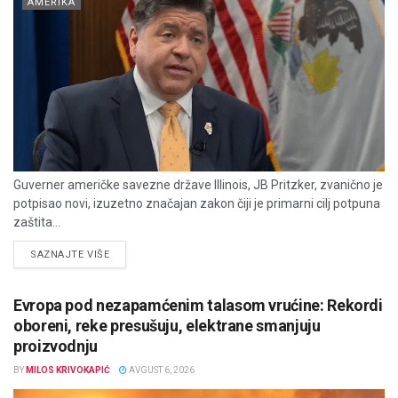
AMERIKA
Guverner američke savezne države Illinois, JB Pritzker, zvanično je
potpisao novi, izuzetno značajan zakon čiji je primarni cilj potpuna
zaštita...
DETAILS
SAZNAJTE VIŠE
Evropa pod nezapamćenim talasom vrućine: Rekordi
oboreni, reke presušuju, elektrane smanjuju
proizvodnju
BY
MILOS KRIVOKAPIĆ
AVGUST 6, 2026