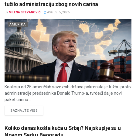
tužilo administraciju zbog novih carina
BY
MILENA STEVANOVIĆ
AVGUST 5, 2026
AMERIKA
Koalicija od 25 američkih saveznih država pokrenula je tužbu protiv
administracije predsednika Donald Trump-a, tvrdeći da je novi
paket carina...
DETAILS
SAZNAJTE VIŠE
Koliko danas košta kuća u Srbiji? Najskuplje su u
Novom Sadu i Beogradu