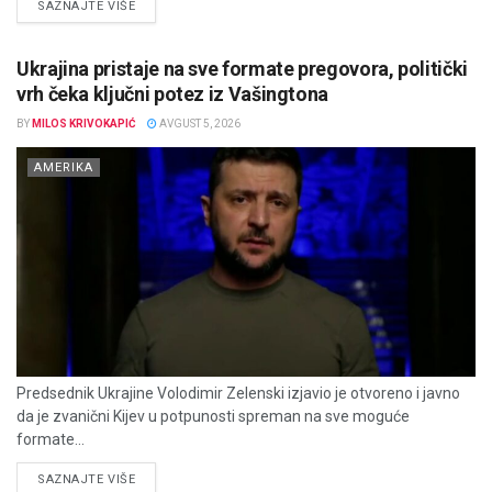
DETAILS
SAZNAJTE VIŠE
Ukrajina pristaje na sve formate pregovora, politički
vrh čeka ključni potez iz Vašingtona
BY
MILOS KRIVOKAPIĆ
AVGUST 5, 2026
AMERIKA
Predsednik Ukrajine Volodimir Zelenski izjavio je otvoreno i javno
da je zvanični Kijev u potpunosti spreman na sve moguće
formate...
DETAILS
SAZNAJTE VIŠE