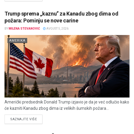
Trump sprema „kaznu“ za Kanadu zbog dima od
požara: Pominju se nove carine
BY
MILENA STEVANOVIĆ
AVGUST 5, 2026
AMERIKA
Američki predsednik Donald Trump izjavio je da je već odlučio kako
će kazniti Kanadu zbog dima iz velikih šumskih požara...
DETAILS
SAZNAJTE VIŠE