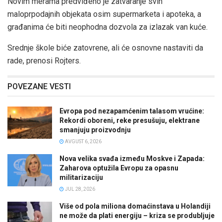
Novim merama predviđeno je zatvaranje svih
maloprpodajnih objekata osim supermarketa i apoteka, a
građanima će biti neophodna dozvola za izlazak van kuće.
Srednje škole biće zatovrene, ali će osnovne nastaviti da
rade, prenosi Rojters.
POVEZANE VESTI
Evropa pod nezapamćenim talasom vrućine:
Rekordi oboreni, reke presušuju, elektrane
smanjuju proizvodnju
AVGUST 6, 2026
Nova velika svađa između Moskve i Zapada:
Zaharova optužila Evropu za opasnu
militarizaciju
JUL 28, 2026
Više od pola miliona domaćinstava u Holandiji
ne može da plati energiju – kriza se produbljuje