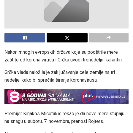
Nakon mnogih evropskih država koje su pooštrile mere
zaštite od korona virusa i Grčka uvodi tronedeljni karantin.
Grčka vlada naložila je zaključavanje cele zemlje na tri
nedelje, kako bi sprečila širenje koronavirusa.
Premijer Kirjakos Micotakis rekao je da nove mere stupaju
na snagu u subotu, 7. novembra, prenosi Rojters.