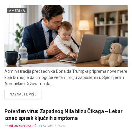
AMERIKA
Administracija predsednika Donalda Trump-a priprema nove mere
koje bi mogle da omoguće većem broju zaposlenih u Sjedinjenim
Američkim Državama da...
DETAILS
SAZNAJTE VIŠE
Potvrđen virus Zapadnog Nila blizu Čikaga – Lekar
izneo spisak ključnih simptoma
BY
MILOS KRIVOKAPIĆ
AVGUST 6, 2026