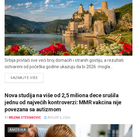
Srbija privlači sve veći broj domaćih i stranih gostiju, a rezultati
ostvareni od početka godine ukazuju da bi 2026. mogla...
DETAILS
SAZNAJTE VIŠE
Nova studija na više od 2,5 miliona dece srušila
jednu od najvećih kontroverzi: MMR vakcina nije
povezana sa autizmom
BY
MILENA STEVANOVIĆ
AVGUST 6, 2026
AMERIKA