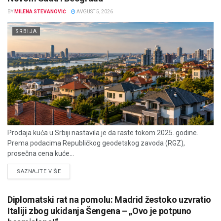
BY
MILENA STEVANOVIĆ
AVGUST 5, 2026
SRBIJA
Prodaja kuća u Srbiji nastavila je da raste tokom 2025. godine.
Prema podacima Republičkog geodetskog zavoda (RGZ),
prosečna cena kuće...
DETAILS
SAZNAJTE VIŠE
Diplomatski rat na pomolu: Madrid žestoko uzvratio
Italiji zbog ukidanja Šengena – „Ovo je potpuno