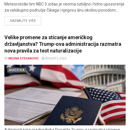
Meteorološki tim NBC 5 izdao je veoma ozbiljno i hitno upozorenje
za celokupno područje Čikaga i njegovu širu okolinu povodom...
DETAILS
SAZNAJTE VIŠE
Velike promene za sticanje američkog
državljanstva? Trump-ova administracija razmatra
nova pravila za test naturalizacije
BY
MILENA STEVANOVIĆ
AVGUST 5, 2026
AMERIKA
Administracija predsednika Donalda Trump-a razmatra izmene