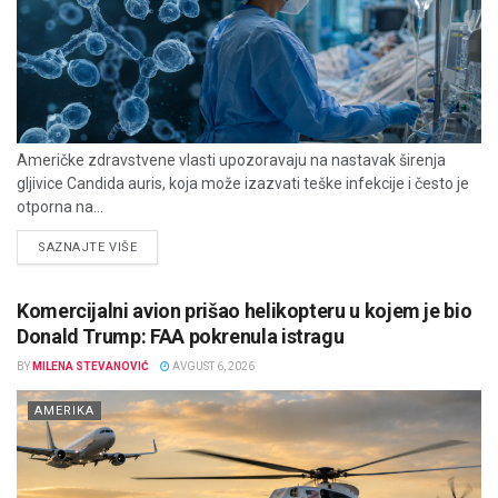
Američke zdravstvene vlasti upozoravaju na nastavak širenja
gljivice Candida auris, koja može izazvati teške infekcije i često je
otporna na...
DETAILS
SAZNAJTE VIŠE
Komercijalni avion prišao helikopteru u kojem je bio
Donald Trump: FAA pokrenula istragu
BY
MILENA STEVANOVIĆ
AVGUST 6, 2026
AMERIKA