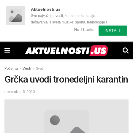
Aktuelnosti.us
Sve najvažnije vesti, korisne informacije,
dešavanja iz sveta muzike, sporta, tehnologije i
još mnogo toga zanimljivog.
No Thanks
INSTALL
Početna
Vesti
Svet
Grčka uvodi tronedeljni karantin
novembar 5, 2020