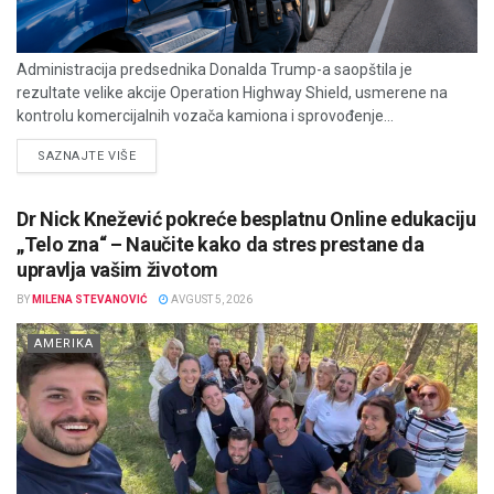
Administracija predsednika Donalda Trump-a saopštila je
rezultate velike akcije Operation Highway Shield, usmerene na
kontrolu komercijalnih vozača kamiona i sprovođenje...
DETAILS
SAZNAJTE VIŠE
Dr Nick Knežević pokreće besplatnu Online edukaciju
„Telo zna“ – Naučite kako da stres prestane da
upravlja vašim životom
BY
MILENA STEVANOVIĆ
AVGUST 5, 2026
AMERIKA