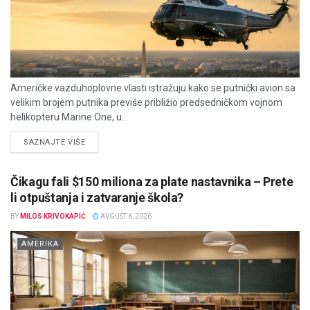
Američke vazduhoplovne vlasti istražuju kako se putnički avion sa
velikim brojem putnika previše približio predsedničkom vojnom
helikopteru Marine One, u...
DETAILS
SAZNAJTE VIŠE
Čikagu fali $150 miliona za plate nastavnika – Prete
li otpuštanja i zatvaranje škola?
BY
MILOS KRIVOKAPIĆ
AVGUST 6, 2026
AMERIKA