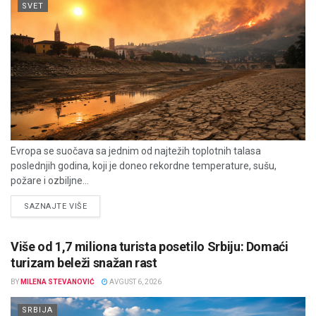
SVET
Evropa se suočava sa jednim od najtežih toplotnih talasa
poslednjih godina, koji je doneo rekordne temperature, sušu,
požare i ozbiljne...
DETAILS
SAZNAJTE VIŠE
Više od 1,7 miliona turista posetilo Srbiju: Domaći
turizam beleži snažan rast
BY
MILENA STEVANOVIĆ
AVGUST 6, 2026
SRBIJA