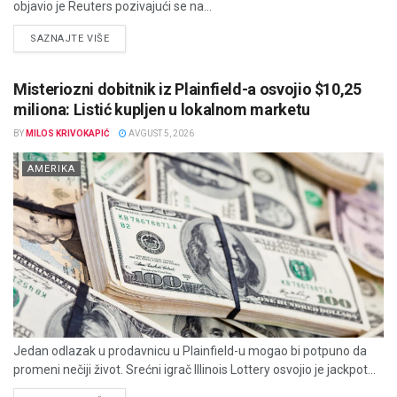
objavio je Reuters pozivajući se na...
DETAILS
SAZNAJTE VIŠE
Misteriozni dobitnik iz Plainfield-a osvojio $10,25
miliona: Listić kupljen u lokalnom marketu
BY
MILOS KRIVOKAPIĆ
AVGUST 5, 2026
AMERIKA
Jedan odlazak u prodavnicu u Plainfield-u mogao bi potpuno da
promeni nečiji život. Srećni igrač Illinois Lottery osvojio je jackpot...