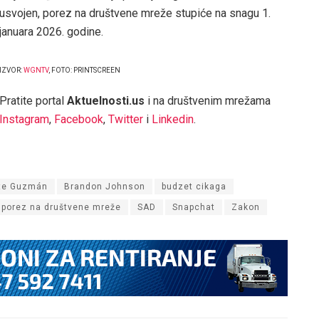
usvojen, porez na društvene mreže stupiće na snagu 1.
januara 2026. godine.
IZVOR:
WGNTV
, FOTO: PRINTSCREEN
Pratite portal
Aktuelnosti.us
i na društvenim mrežama
Instagram
,
Facebook
,
Twitter
i
Linkedin
.
te Guzmán
Brandon Johnson
budzet cikaga
porez na društvene mreže
SAD
Snapchat
Zakon