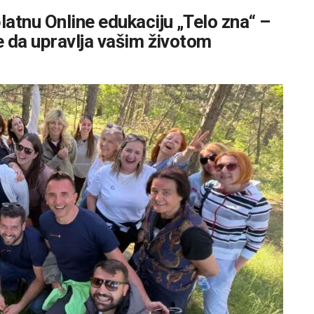
atnu Online edukaciju „Telo zna“ –
e da upravlja vašim životom