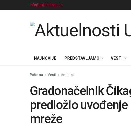
info@aktuelnosti.us
NAJNOVIJE
PREDSTAVLJAMO
VESTI
Početna
Vesti
Amerika
Gradonačelnik Čik
predložio uvođenje
mreže