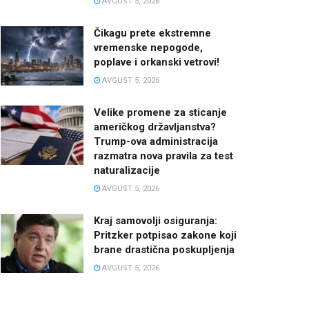
AVGUST 5, 2026
Čikagu prete ekstremne
vremenske nepogode,
poplave i orkanski vetrovi!
AVGUST 5, 2026
Velike promene za sticanje
američkog državljanstva?
Trump-ova administracija
razmatra nova pravila za test
naturalizacije
AVGUST 5, 2026
Kraj samovolji osiguranja:
Pritzker potpisao zakone koji
brane drastična poskupljenja
AVGUST 5, 2026