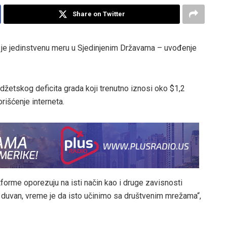
Share on Twitter
je jedinstvenu meru u Sjedinjenim Državama – uvođenje
džetskog deficita grada koji trenutno iznosi oko $1,2
rišćenje interneta.
tforme oporezuju na isti način kao i druge zavisnosti
i duvan, vreme je da isto učinimo sa društvenim mrežama“,