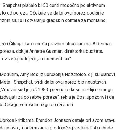
i Snapchat plaćale bi 50 centi mesečno po aktivnom
zeto od poreza. Očekuje se da bi ovaj porez godišnje
kriznih službi i otvaranje gradskih centara za mentalno
veću Čikaga, kao i među pravnim stručnjacima. Alderman
 poteza, dok je Annette Guzman, direktorka budžeta,
kroz već postojeći „amusement tax“.
Međutim, Amy Bos iz udruženja NetChoice, čiji su članovi
Meta i Snapchat, tvrdi da bi ovaj porez bio neustavan.
„Vrhovni sud je još 1983. presudio da se mediji ne mogu
izdvajati za posebne poreze“, rekla je Bos, upozorivši da
bi Čikago verovatno izgubio na sudu.
Uprkos kritikama, Brandon Johnson ostaje pri svom stavu
da je ovo „modernizacija postojećeg sistema“. Ako bude