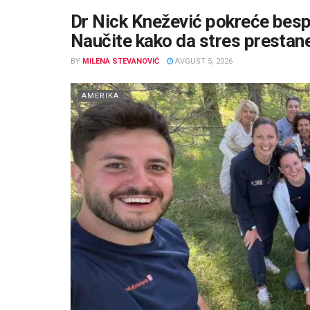
Dr Nick Knežević pokreće bespl
Naučite kako da stres prestan
BY
MILENA STEVANOVIĆ
AVGUST 5, 2026
AMERIKA