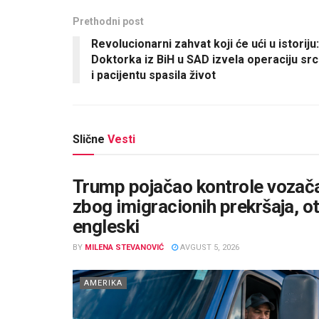
Prethodni post
Revolucionarni zahvat koji će ući u istoriju:
Doktorka iz BiH u SAD izvela operaciju sr
i pacijentu spasila život
Slične
Vesti
Trump pojačao kontrole vozača
zbog imigracionih prekršaja, otk
engleski
BY
MILENA STEVANOVIĆ
AVGUST 5, 2026
AMERIKA