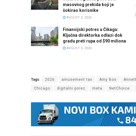
masovnog prekida koji je
šokirao korisnike
AVGUST 5, 2026
Finansijski potres u Čikagu:
Ključna direktorka odlazi dok
gradu preti rupa od $90 miliona
AVGUST 5, 2026
Tags:
2026
amusement tax
Amy Bos
Annet
Chicago
digitalni porez
meta
NetChoice