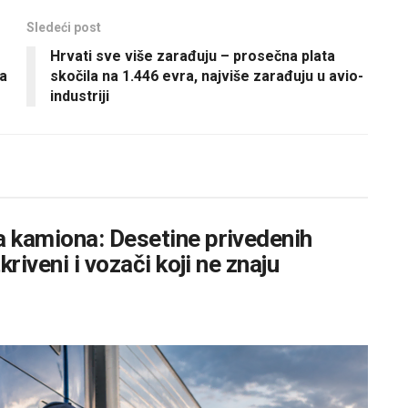
Sledeći post
Hrvati sve više zarađuju – prosečna plata
ca
skočila na 1.446 evra, najviše zarađuju u avio-
industriji
 kamiona: Desetine privedenih
riveni i vozači koji ne znaju