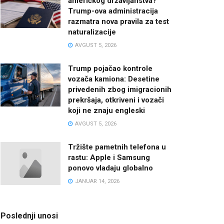
američkog državljanstva?
Trump-ova administracija
razmatra nova pravila za test
naturalizacije
AVGUST 5, 2026
Trump pojačao kontrole
vozača kamiona: Desetine
privedenih zbog imigracionih
prekršaja, otkriveni i vozači
koji ne znaju engleski
AVGUST 5, 2026
Tržište pametnih telefona u
rastu: Apple i Samsung
ponovo vladaju globalno
JANUAR 14, 2026
Poslednji unosi