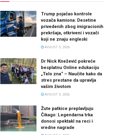
Trump pojačao kontrole
vozača kamiona: Desetine
privedenih zbog imigracionih
prekršaja, otkriveni i vozači
koji ne znaju engleski
AVGUST 5, 2026
Dr Nick Knežević pokreće
besplatnu Online edukaciju
„Telo zna“ – Naučite kako da
stres prestane da upravlja
vašim životom
AVGUST 5, 2026
Žute patkice preplavljuju
Čikago: Legendarna trka
donosi spektakl na reci i
vredne nagrade