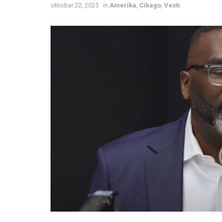
oktobar 22, 2025
in
Amerika
,
Cikago
,
Vesti