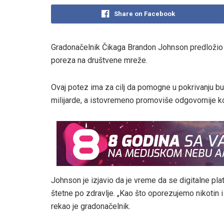
Share on Facebook
Gradonačelnik Čikaga Brandon Johnson predložio 
poreza na društvene mreže.
Ovaj potez ima za cilj da pomogne u pokrivanju bu
milijarde, a istovremeno promoviše odgovornije ko
Johnson je izjavio da je vreme da se digitalne pla
štetne po zdravlje. „Kao što oporezujemo nikotin 
rekao je gradonačelnik.