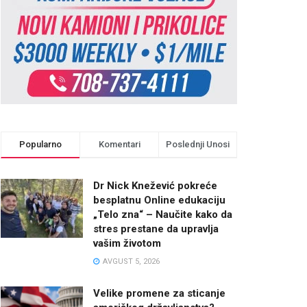
Popularno
Komentari
Poslednji Unosi
Dr Nick Knežević pokreće
besplatnu Online edukaciju
„Telo zna“ – Naučite kako da
stres prestane da upravlja
vašim životom
AVGUST 5, 2026
Velike promene za sticanje