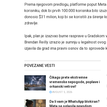
Prema njegovom predlogu, platforme poput Meta 
korisniku, dok bi prvih 100.000 korisnika bilo izu
donosio $31 milion, koji bi se koristili za širenje 
zdravlje.
Ipak, plan je izazvao burne rasprave u Gradskom 
Brendan Reilly izrazio je sumnju u legalnost ovog
izjavila da grad ima pravni osnov da to sprovede 
POVEZANE VESTI
Čikagu prete ekstremne
vremenske nepogode, poplave i
orkanski vetrovi!
AVGUST 5, 2026
Da li vam je WhatsApp blokiran?
Meta se oglasila povodom