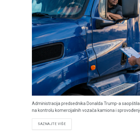
Administracija predsednika Donalda Trump-a saopštila 
na kontrolu komercijalnih vozača kamiona i sprovođenje
DETAILS
SAZNAJTE VIŠE