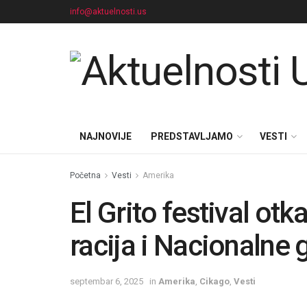
info@aktuelnosti.us
NAJNOVIJE
PREDSTAVLJAMO
VESTI
Početna
Vesti
Amerika
El Grito festival ot
racija i Nacionalne 
septembar 6, 2025
in
Amerika
,
Cikago
,
Vesti