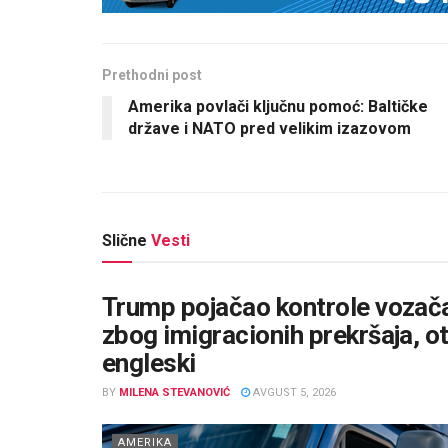
Prethodni post
Amerika povlači ključnu pomoć: Baltičke
države i NATO pred velikim izazovom
Slične
Vesti
Trump pojačao kontrole vozača
zbog imigracionih prekršaja, otk
engleski
BY
MILENA STEVANOVIĆ
AVGUST 5, 2026
AMERIKA