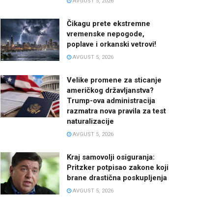
AVGUST 5, 2026
Čikagu prete ekstremne
vremenske nepogode,
poplave i orkanski vetrovi!
AVGUST 5, 2026
Velike promene za sticanje
američkog državljanstva?
Trump-ova administracija
razmatra nova pravila za test
naturalizacije
AVGUST 5, 2026
Kraj samovolji osiguranja:
Pritzker potpisao zakone koji
brane drastična poskupljenja
AVGUST 5, 2026