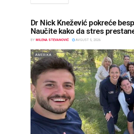
Dr Nick Knežević pokreće bespl
Naučite kako da stres prestan
BY
MILENA STEVANOVIĆ
AVGUST 5, 2026
AMERIKA