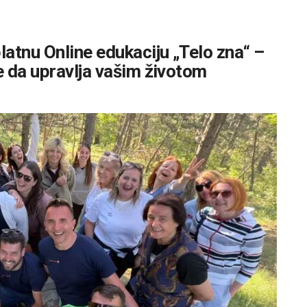
atnu Online edukaciju „Telo zna“ –
e da upravlja vašim životom