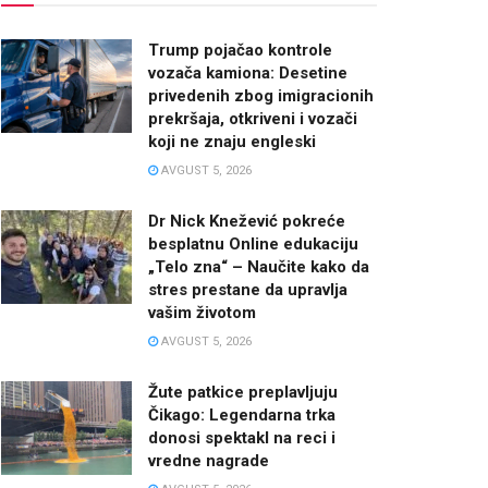
Trump pojačao kontrole
vozača kamiona: Desetine
privedenih zbog imigracionih
prekršaja, otkriveni i vozači
koji ne znaju engleski
AVGUST 5, 2026
Dr Nick Knežević pokreće
besplatnu Online edukaciju
„Telo zna“ – Naučite kako da
stres prestane da upravlja
vašim životom
AVGUST 5, 2026
Žute patkice preplavljuju
Čikago: Legendarna trka
donosi spektakl na reci i
vredne nagrade