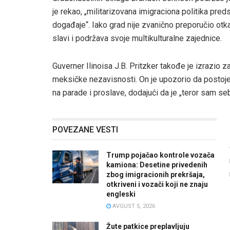
je rekao, „militarizovana imigraciona politika pr
događaje“. Iako grad nije zvanično preporučio otk
slavi i podržava svoje multikulturalne zajednice.
Guverner Ilinoisa J.B. Pritzker takođe je izrazio
meksičke nezavisnosti. On je upozorio da postoje 
na parade i proslave, dodajući da je „teror sam seb
POVEZANE VESTI
Trump pojačao kontrole vozača
kamiona: Desetine privedenih
zbog imigracionih prekršaja,
otkriveni i vozači koji ne znaju
engleski
AVGUST 5, 2026
Žute patkice preplavljuju