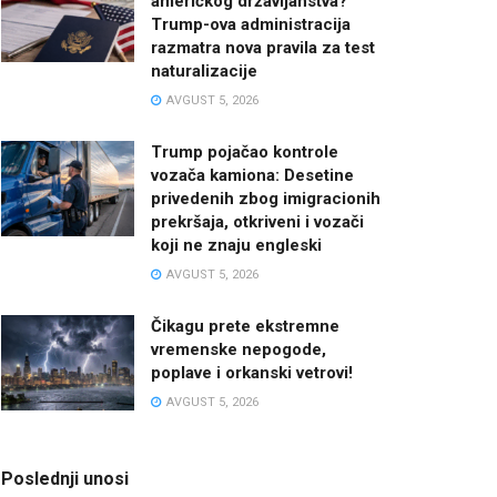
američkog državljanstva?
Trump-ova administracija
razmatra nova pravila za test
naturalizacije
AVGUST 5, 2026
Trump pojačao kontrole
vozača kamiona: Desetine
privedenih zbog imigracionih
prekršaja, otkriveni i vozači
koji ne znaju engleski
AVGUST 5, 2026
Čikagu prete ekstremne
vremenske nepogode,
poplave i orkanski vetrovi!
AVGUST 5, 2026
Poslednji unosi