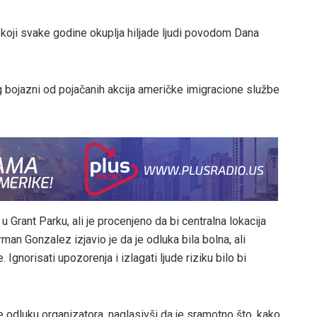
, koji svake godine okuplja hiljade ljudi povodom Dana
g bojazni od pojačanih akcija američke imigracione službe
u Grant Parku, ali je procenjeno da bi centralna lokacija
man Gonzalez izjavio je da je odluka bila bolna, ali
Ignorisati upozorenja i izlagati ljude riziku bilo bi
odluku organizatora, naglasivši da je sramotno što, kako