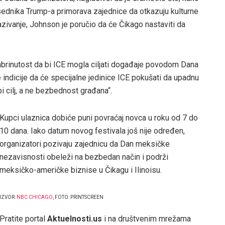
edsednika Trump-a primorava zajednice da otkazuju kulturne
azivanje, Johnson je poručio da će Čikago nastaviti da
 zabrinutost da bi ICE mogla ciljati događaje povodom Dana
indicije da će specijalne jedinice ICE pokušati da upadnu
i cilj, a ne bezbednost građana“.
Kupci ulaznica dobiće puni povraćaj novca u roku od 7 do
10 dana. Iako datum novog festivala još nije određen,
organizatori pozivaju zajednicu da Dan meksičke
nezavisnosti obeleži na bezbedan način i podrži
meksičko-američke biznise u Čikagu i Ilinoisu.
IZVOR:
NBC CHICAGO
, FOTO: PRINTSCREEN
Pratite portal
Aktuelnosti.us
i na društvenim mrežama