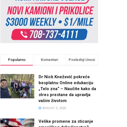
Popularno
Komentari
Poslednji Unosi
Dr Nick Knežević pokreće
besplatnu Online edukaciju
„Telo zna“ – Naučite kako da
stres prestane da upravlja
vašim životom
AVGUST 5, 2026
Velike promene za sticanje