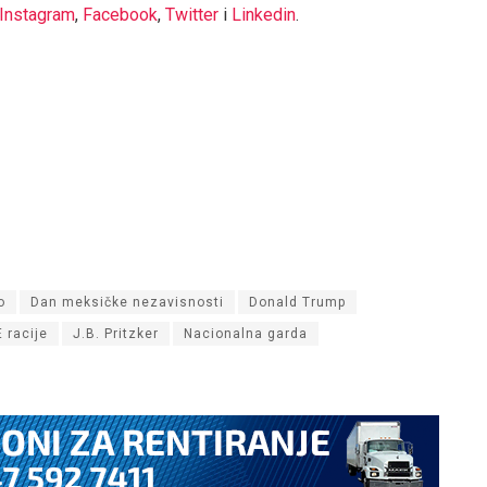
Instagram
,
Facebook
,
Twitter
i
Linkedin
.
o
Dan meksičke nezavisnosti
Donald Trump
E racije
J.B. Pritzker
Nacionalna garda