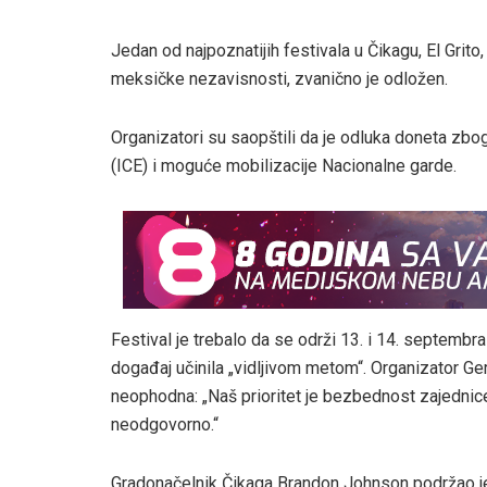
Jedan od najpoznatijih festivala u Čikagu, El Grito
meksičke nezavisnosti, zvanično je odložen.
Organizatori su saopštili da je odluka doneta zbo
(ICE) i moguće mobilizacije Nacionalne garde.
Festival je trebalo da se održi 13. i 14. septembra 
događaj učinila „vidljivom metom“. Organizator Ger
neophodna: „Naš prioritet je bezbednost zajednice. 
neodgovorno.“
Gradonačelnik Čikaga Brandon Johnson podržao je 