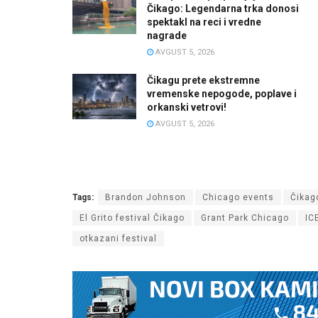
Čikago: Legendarna trka donosi
spektakl na reci i vredne
nagrade
AVGUST 5, 2026
Čikagu prete ekstremne
vremenske nepogode, poplave i
orkanski vetrovi!
AVGUST 5, 2026
Tags:
Brandon Johnson
Chicago events
Čikag
El Grito festival Čikago
Grant Park Chicago
IC
otkazani festival