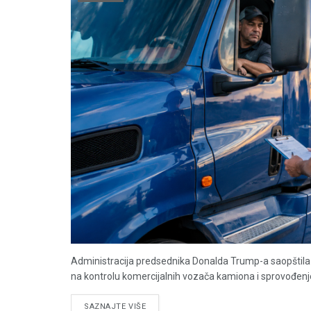
Administracija predsednika Donalda Trump-a saopštila 
na kontrolu komercijalnih vozača kamiona i sprovođenje
DETAILS
SAZNAJTE VIŠE