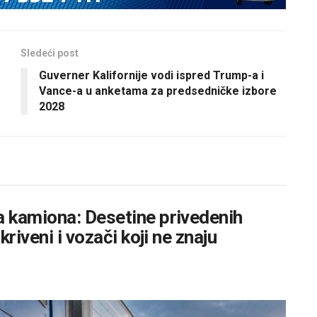
Sledeći post
Guverner Kalifornije vodi ispred Trump-a i
Vance-a u anketama za predsedničke izbore
2028
 kamiona: Desetine privedenih
riveni i vozači koji ne znaju