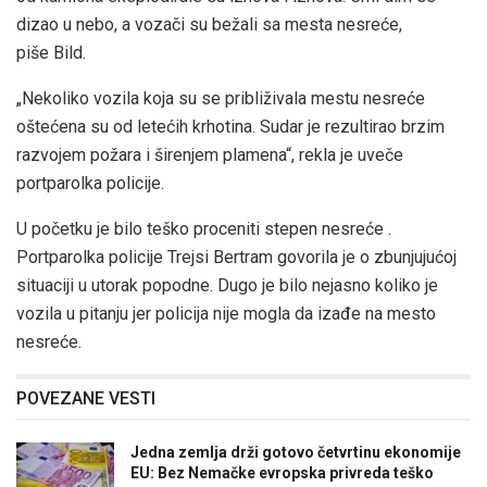
dizao u nebo, a vozači su bežali sa mesta nesreće,
piše Bild.
„Nekoliko vozila koja su se približivala mestu nesreće
oštećena su od letećih krhotina. Sudar je rezultirao brzim
razvojem požara i širenjem plamena“, rekla je uveče
portparolka policije.
U početku je bilo teško proceniti stepen nesreće .
Portparolka policije Trejsi Bertram govorila je o zbunjujućoj
situaciji u utorak popodne. Dugo je bilo nejasno koliko je
vozila u pitanju jer policija nije mogla da izađe na mesto
nesreće.
POVEZANE VESTI
Jedna zemlja drži gotovo četvrtinu ekonomije
EU: Bez Nemačke evropska privreda teško