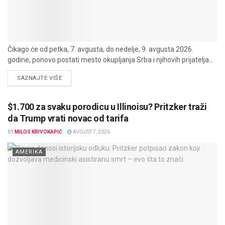
Čikago će od petka, 7. avgusta, do nedelje, 9. avgusta 2026.
godine, ponovo postati mesto okupljanja Srba i njihovih prijatelja...
DETAILS
SAZNAJTE VIŠE
$1.700 za svaku porodicu u Illinoisu? Pritzker traži
da Trump vrati novac od tarifa
BY
MILOS KRIVOKAPIĆ
AVGUST 7, 2026
AMERIKA