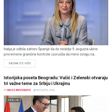
Italija je odbila zahtev Španije da do nedelje 9. avgusta ukine
privremene granične kontrole i poručila da mere ostaju na...
DETAILS
SAZNAJTE VIŠE
Istorijska poseta Beogradu: Vučić i Zelenski otvaraju
tri važne teme za Srbiju i Ukrajinu
BY
MILOS KRIVOKAPIĆ
AVGUST 8, 2026
SRBIJA