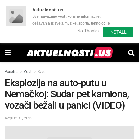
Aktuelnosti.us
Sve najvažnije vesti, korisne informacije,
dešavanja iz sveta muzike, sporta, tehnologije i
još mnogo toga zanimljivog.
No Thanks
INSTALL
Početna
Vesti
Svet
Eksplozija na auto-putu u
Nemačkoj: Sudar pet kamiona,
vozači bežali u panici (VIDEO)
avgust 31, 2023