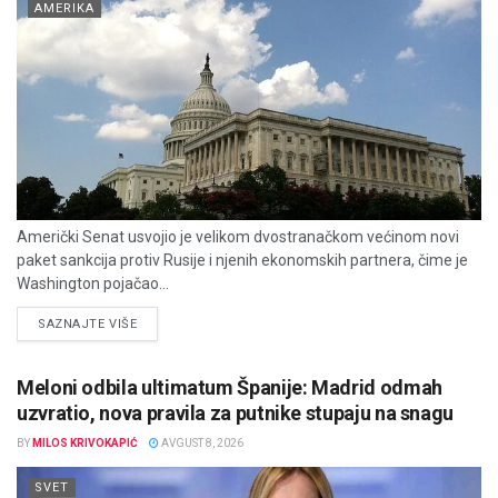
AMERIKA
Američki Senat usvojio je velikom dvostranačkom većinom novi
paket sankcija protiv Rusije i njenih ekonomskih partnera, čime je
Washington pojačao...
DETAILS
SAZNAJTE VIŠE
Meloni odbila ultimatum Španije: Madrid odmah
uzvratio, nova pravila za putnike stupaju na snagu
BY
MILOS KRIVOKAPIĆ
AVGUST 8, 2026
SVET