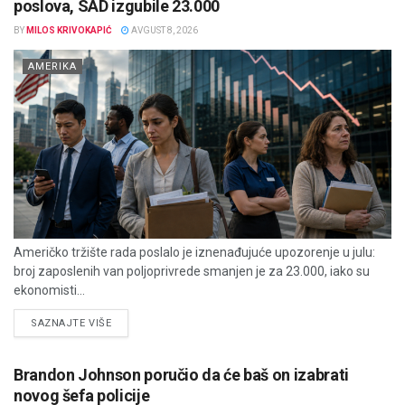
poslova, SAD izgubile 23.000
BY
MILOS KRIVOKAPIĆ
AVGUST 8, 2026
AMERIKA
Američko tržište rada poslalo je iznenađujuće upozorenje u julu:
broj zaposlenih van poljoprivrede smanjen je za 23.000, iako su
ekonomisti...
DETAILS
SAZNAJTE VIŠE
Brandon Johnson poručio da će baš on izabrati
novog šefa policije