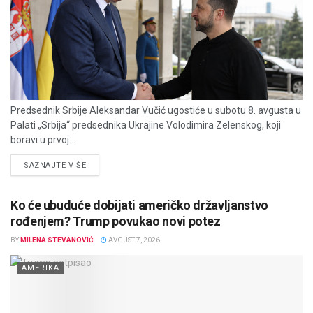
Predsednik Srbije Aleksandar Vučić ugostiće u subotu 8. avgusta u
Palati „Srbija“ predsednika Ukrajine Volodimira Zelenskog, koji
boravi u prvoj...
DETAILS
SAZNAJTE VIŠE
Ko će ubuduće dobijati američko državljanstvo
rođenjem? Trump povukao novi potez
BY
MILENA STEVANOVIĆ
AVGUST 7, 2026
AMERIKA