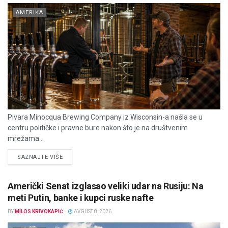
AMERIKA
Pivara Minocqua Brewing Company iz Wisconsin-a našla se u
centru političke i pravne bure nakon što je na društvenim
mrežama...
DETAILS
SAZNAJTE VIŠE
Američki Senat izglasao veliki udar na Rusiju: Na
meti Putin, banke i kupci ruske nafte
BY
MILOS KRIVOKAPIĆ
AVGUST 8, 2026