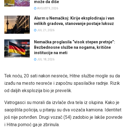
može da diše
AVGUST 9, 2026
Alarm u Nemačkoj: Kirije eksplodiraju i van
velikih gradova, stanovanje postaje luksuz
JUL 21, 2026
Nemačka proglasila “visok stepen pretnje”:
Bezbednosne službe na nogama, kritične
institucije na meti
JUL 18, 2026
Tek noću, 20 sati nakon nesreće, Hitne službe mogle su da
izađu na mesto nesreće i započnu spasilačke radnje. Rizik
od daljih eksplozija bio je prevelik.
Vatrogasci su morali da izvlače dva tela iz olupina. Kako je
saopštila policija, u pitanju su dva vozača kamiona. Identitet
još nije potvrđen. Drugi vozač (54) zadobio je lakše povrede
i Hitna pomoć ga je zbrinula.