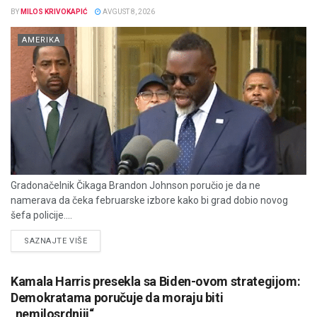
BY
MILOS KRIVOKAPIĆ
AVGUST 8, 2026
AMERIKA
Gradonačelnik Čikaga Brandon Johnson poručio je da ne
namerava da čeka februarske izbore kako bi grad dobio novog
šefa policije....
DETAILS
SAZNAJTE VIŠE
Kamala Harris presekla sa Biden-ovom strategijom:
Demokratama poručuje da moraju biti
„nemilosrdniji“