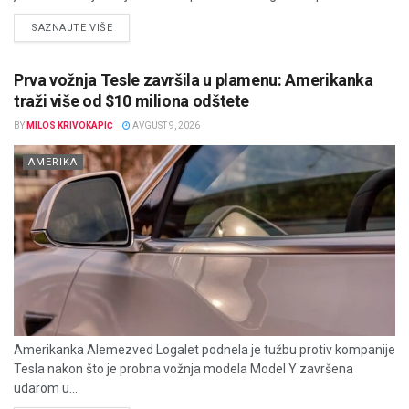
DETAILS
SAZNAJTE VIŠE
Prva vožnja Tesle završila u plamenu: Amerikanka
traži više od $10 miliona odštete
BY
MILOS KRIVOKAPIĆ
AVGUST 9, 2026
AMERIKA
Amerikanka Alemezved Logalet podnela je tužbu protiv kompanije
Tesla nakon što je probna vožnja modela Model Y završena
udarom u...