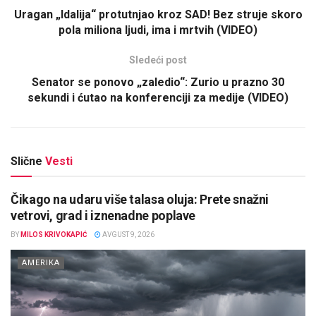
Uragan „Idalija“ protutnjao kroz SAD! Bez struje skoro
pola miliona ljudi, ima i mrtvih (VIDEO)
Sledeći post
Senator se ponovo „zaledio“: Zurio u prazno 30
sekundi i ćutao na konferenciji za medije (VIDEO)
Slične
Vesti
Čikago na udaru više talasa oluja: Prete snažni
vetrovi, grad i iznenadne poplave
BY
MILOS KRIVOKAPIĆ
AVGUST 9, 2026
AMERIKA