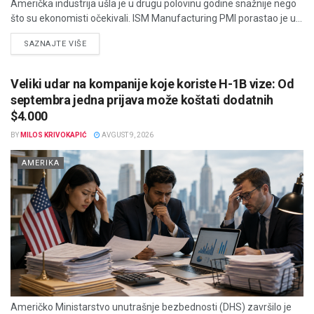
Američka industrija ušla je u drugu polovinu godine snažnije nego
što su ekonomisti očekivali. ISM Manufacturing PMI porastao je u...
DETAILS
SAZNAJTE VIŠE
Veliki udar na kompanije koje koriste H-1B vize: Od
septembra jedna prijava može koštati dodatnih
$4.000
BY
MILOS KRIVOKAPIĆ
AVGUST 9, 2026
AMERIKA
Američko Ministarstvo unutrašnje bezbednosti (DHS) završilo je