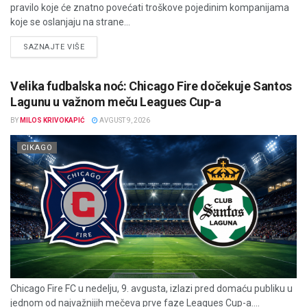
pravilo koje će znatno povećati troškove pojedinim kompanijama
koje se oslanjaju na strane...
DETAILS
SAZNAJTE VIŠE
Velika fudbalska noć: Chicago Fire dočekuje Santos
Lagunu u važnom meču Leagues Cup-a
BY
MILOS KRIVOKAPIĆ
AVGUST 9, 2026
CIKAGO
Chicago Fire FC u nedelju, 9. avgusta, izlazi pred domaću publiku u
jednom od najvažnijih mečeva prve faze Leagues Cup-a....