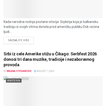
Kada narodna nošnja postane istorija: Srpkinja koja je balkansku
tradiciju iz svojih vitrina donela pred američku publiku Dok većina
ljudi...
DETAILS
SAZNAJTE VIŠE
Srbi iz cele Amerike stižu u Čikago: Serbfest 2026
donosi tri dana muzike, tradicije i nezaboravnog
provoda
BY
MILENA STEVANOVIĆ
AVGUST 7, 2026
AMERIKA