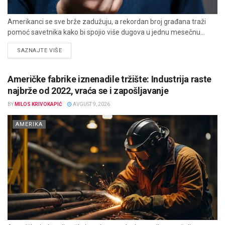
Amerikanci se sve brže zadužuju, a rekordan broj građana traži
pomoć savetnika kako bi spojio više dugova u jednu mesečnu...
DETAILS
SAZNAJTE VIŠE
Američke fabrike iznenadile tržište: Industrija raste
najbrže od 2022, vraća se i zapošljavanje
BY
MILOS KRIVOKAPIĆ
AVGUST 9, 2026
AMERIKA