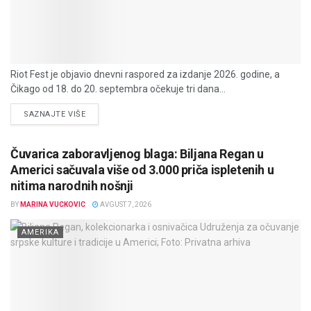
Riot Fest je objavio dnevni raspored za izdanje 2026. godine, a
Čikago od 18. do 20. septembra očekuje tri dana...
DETAILS
SAZNAJTE VIŠE
Čuvarica zaboravljenog blaga: Biljana Regan u
Americi sačuvala više od 3.000 priča ispletenih u
nitima narodnih nošnji
BY
MARINA VUCKOVIC
AVGUST 7, 2026
AMERIKA