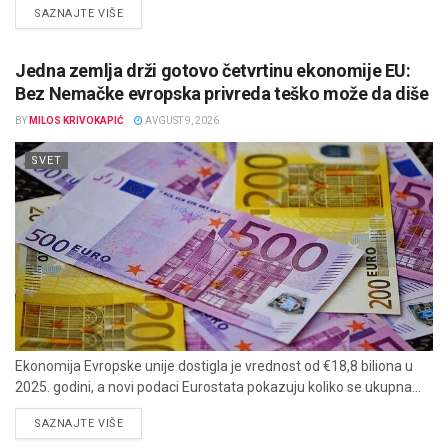
DETAILS
SAZNAJTE VIŠE
Jedna zemlja drži gotovo četvrtinu ekonomije EU:
Bez Nemačke evropska privreda teško može da diše
BY
MILOS KRIVOKAPIĆ
AVGUST 9, 2026
SVET
Ekonomija Evropske unije dostigla je vrednost od €18,8 biliona u
2025. godini, a novi podaci Eurostata pokazuju koliko se ukupna...
DETAILS
SAZNAJTE VIŠE