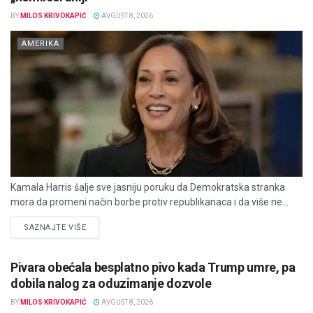
BY
MILOS KRIVOKAPIĆ
AVGUST 8, 2026
AMERIKA
Kamala Harris šalje sve jasniju poruku da Demokratska stranka
mora da promeni način borbe protiv republikanaca i da više ne...
DETAILS
SAZNAJTE VIŠE
Pivara obećala besplatno pivo kada Trump umre, pa
dobila nalog za oduzimanje dozvole
BY
MILOS KRIVOKAPIĆ
AVGUST 8, 2026