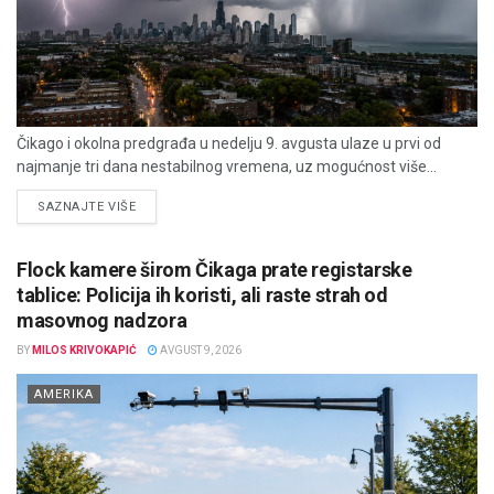
Čikago i okolna predgrađa u nedelju 9. avgusta ulaze u prvi od
najmanje tri dana nestabilnog vremena, uz mogućnost više...
DETAILS
SAZNAJTE VIŠE
Flock kamere širom Čikaga prate registarske
tablice: Policija ih koristi, ali raste strah od
masovnog nadzora
BY
MILOS KRIVOKAPIĆ
AVGUST 9, 2026
AMERIKA