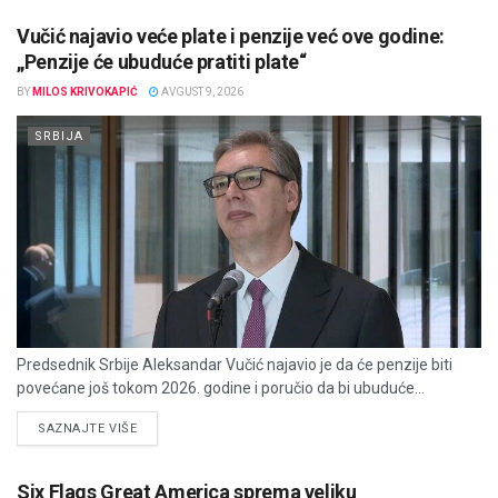
Vučić najavio veće plate i penzije već ove godine:
„Penzije će ubuduće pratiti plate“
BY
MILOS KRIVOKAPIĆ
AVGUST 9, 2026
SRBIJA
Predsednik Srbije Aleksandar Vučić najavio je da će penzije biti
povećane još tokom 2026. godine i poručio da bi ubuduće...
DETAILS
SAZNAJTE VIŠE
Six Flags Great America sprema veliku