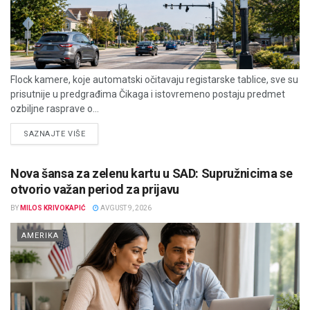
Flock kamere, koje automatski očitavaju registarske tablice, sve su
prisutnije u predgrađima Čikaga i istovremeno postaju predmet
ozbiljne rasprave o...
DETAILS
SAZNAJTE VIŠE
Nova šansa za zelenu kartu u SAD: Supružnicima se
otvorio važan period za prijavu
BY
MILOS KRIVOKAPIĆ
AVGUST 9, 2026
AMERIKA