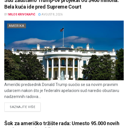
Sud zaustavio Trump-ov projekat od $400 miliona:
Bela kuća ide pred Supreme Court
BY
MILOS KRIVOKAPIĆ
AVGUST 8, 2026
AMERIKA
Američki predsednik Donald Trump suočio se sa novim pravnim
udarcem nakon što je federalni apelacioni sud naredio obustavu
nadzemnih radova...
DETAILS
SAZNAJTE VIŠE
Šok za američko tržište rada: Umesto 95.000 novih