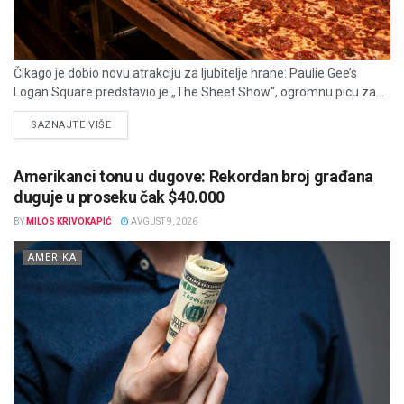
Čikago je dobio novu atrakciju za ljubitelje hrane: Paulie Gee’s
Logan Square predstavio je „The Sheet Show“, ogromnu picu za...
DETAILS
SAZNAJTE VIŠE
Amerikanci tonu u dugove: Rekordan broj građana
duguje u proseku čak $40.000
BY
MILOS KRIVOKAPIĆ
AVGUST 9, 2026
AMERIKA