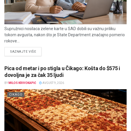
Supružnici nosilaca zelene karte u SAD dobili su važnu priliku
tokom avgusta, nakon što je State Department značajno pomerio
rokove...
DETAILS
SAZNAJTE VIŠE
Pica od metar i po stigla u Čikago: Košta do $575 i
dovoljna je za čak 35 ljudi
BY
MILOS KRIVOKAPIĆ
AVGUST 9, 2026
CIKAGO