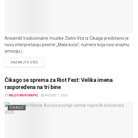
Ansambl tradicionalne muzike Zlatni Vez iz Čikaga predstavio je
novu interpretaciju pesme „Mala kuća“, numere koja nosi snažnu
emociju i...
DETAILS
SAZNAJTE VIŠE
Čikago se sprema za Riot Fest: Velika imena
raspoređena na tri bine
BY
MILOS KRIVOKAPIĆ
AVGUST 7, 2026
CIKAGO