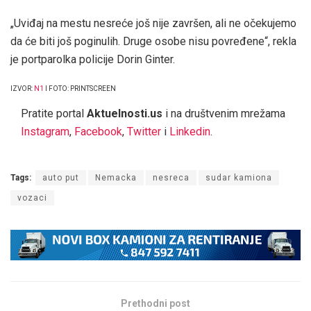
„Uviđaj na mestu nesreće još nije završen, ali ne očekujemo
da će biti još poginulih. Druge osobe nisu povređene“, rekla
je portparolka policije Dorin Ginter.
IZVOR:
N1
I FOTO: PRINTSCREEN
Pratite portal
Aktuelnosti.us
i na društvenim mrežama
Instagram
,
Facebook
,
Twitter
i
Linkedin
.
Tags:
auto put
Nemacka
nesreca
sudar kamiona
vozaci
Prethodni post