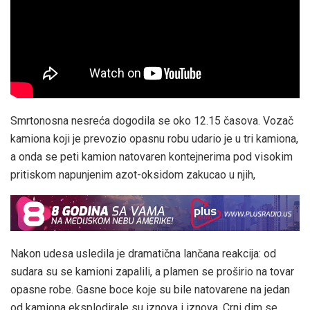
Smrtonosna nesreća dogodila se oko 12.15 časova. Vozač
kamiona koji je prevozio opasnu robu udario je u tri kamiona,
a onda se peti kamion natovaren kontejnerima pod visokim
pritiskom napunjenim azot-oksidom zakucao u njih,
Nakon udesa usledila je dramatična lančana reakcija: od
sudara su se kamioni zapalili, a plamen se proširio na tovar
opasne robe. Gasne boce koje su bile natovarene na jedan
od kamiona eksplodirale su iznova i iznova. Crni dim se