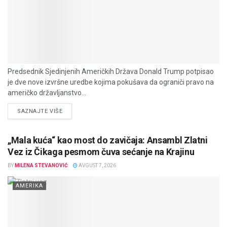
Predsednik Sjedinjenih Američkih Država Donald Trump potpisao
je dve nove izvršne uredbe kojima pokušava da ograniči pravo na
američko državljanstvo...
DETAILS
SAZNAJTE VIŠE
„Mala kuća“ kao most do zavičaja: Ansambl Zlatni
Vez iz Čikaga pesmom čuva sećanje na Krajinu
BY
MILENA STEVANOVIĆ
AVGUST 7, 2026
AMERIKA