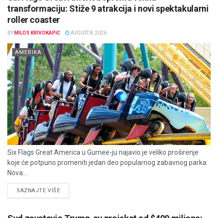
transformaciju: Stiže 9 atrakcija i novi spektakularni
roller coaster
BY
MILOS KRIVOKAPIĆ
AVGUST 8, 2026
AMERIKA
Six Flags Great America u Gurnee-ju najavio je veliko proširenje
koje će potpuno promeniti jedan deo popularnog zabavnog parka.
Nova...
DETAILS
SAZNAJTE VIŠE