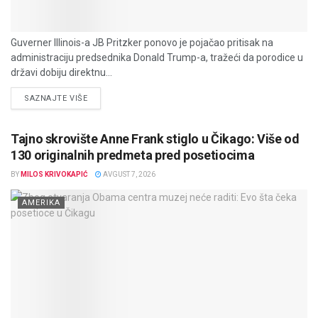
Guverner Illinois-a JB Pritzker ponovo je pojačao pritisak na
administraciju predsednika Donald Trump-a, tražeći da porodice u
državi dobiju direktnu...
DETAILS
SAZNAJTE VIŠE
Tajno skrovište Anne Frank stiglo u Čikago: Više od
130 originalnih predmeta pred posetiocima
BY
MILOS KRIVOKAPIĆ
AVGUST 7, 2026
AMERIKA