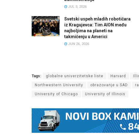
JUL 3, 2026
Svetski uspeh mladih robotičara
iz Kragujevca: Tim AION među
najboljima na planeti na
takmičenju u Americi
JUN 26, 2026
Tags:
globalne univerzitetske liste
Harvard
Ill
Northwestern University
obrazovanje u SAD
r
University of Chicago
University of Illinois