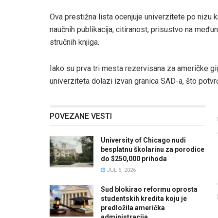
Ova prestižna lista ocenjuje univerzitete po nizu k
naučnih publikacija, citiranost, prisustvo na međ
stručnih knjiga.
Iako su prva tri mesta rezervisana za američke g
univerziteta dolazi izvan granica SAD-a, što potvr
POVEZANE VESTI
University of Chicago nudi
besplatnu školarinu za porodice
do $250,000 prihoda
JUL 5, 2026
Sud blokirao reformu oprosta
studentskih kredita koju je
predložila američka
administracija