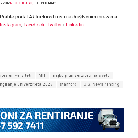
IZVOR:
NBC CHICAGO
,
FOTO: PIXABAY
Pratite portal
Aktuelnosti.us
i na društvenim mrežama
Instagram
,
Facebook
,
Twitter
i
Linkedin
.
inois univerziteti
MIT
najbolji univerziteti na svetu
angiranje univerziteta 2025
stanford
U.S. News ranking