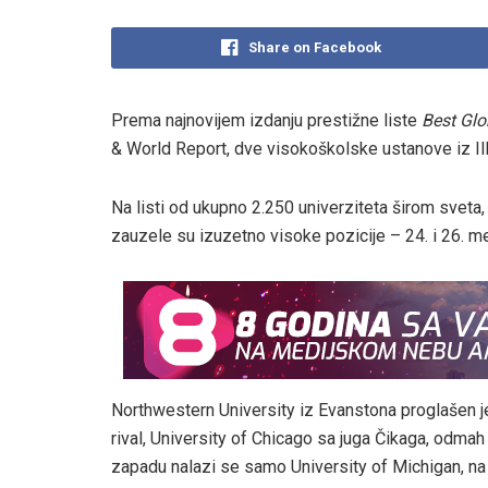
Share on Facebook
Prema najnovijem izdanju prestižne liste
Best Glo
& World Report, dve visokoškolske ustanove iz I
Na listi od ukupno 2.250 univerziteta širom sveta
zauzele su izuzetno visoke pozicije – 24. i 26. m
Northwestern University iz Evanstona proglašen je 
rival, University of Chicago sa juga Čikaga, odma
zapadu nalazi se samo University of Michigan, na