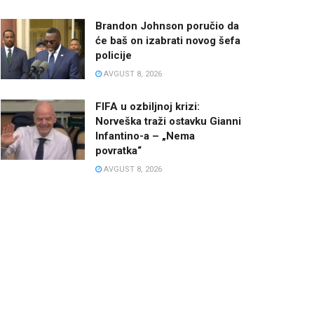
Brandon Johnson poručio da
će baš on izabrati novog šefa
policije
AVGUST 8, 2026
FIFA u ozbiljnoj krizi:
Norveška traži ostavku Gianni
Infantino-a – „Nema
povratka“
AVGUST 8, 2026