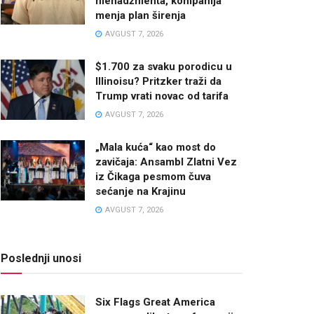
menadžmenta, kompanija
menja plan širenja
AVGUST 7, 2026
$1.700 za svaku porodicu u
Illinoisu? Pritzker traži da
Trump vrati novac od tarifa
AVGUST 7, 2026
„Mala kuća“ kao most do
zavičaja: Ansambl Zlatni Vez
iz Čikaga pesmom čuva
sećanje na Krajinu
AVGUST 7, 2026
Poslednji unosi
Six Flags Great America