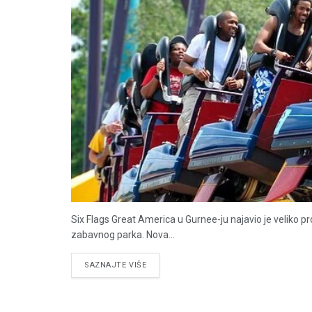
Six Flags Great America u Gurnee-ju najavio je veliko 
zabavnog parka. Nova...
DETAILS
SAZNAJTE VIŠE