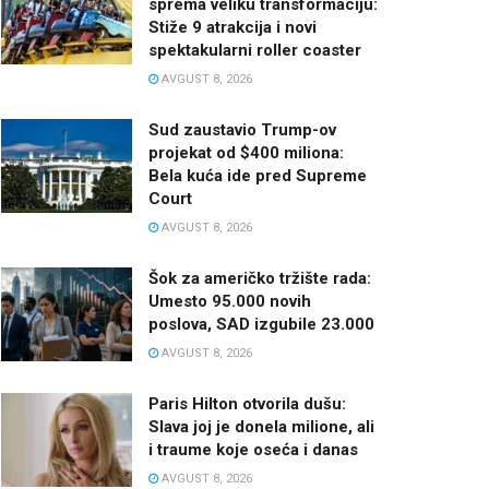
sprema veliku transformaciju:
Stiže 9 atrakcija i novi
spektakularni roller coaster
AVGUST 8, 2026
Sud zaustavio Trump-ov
projekat od $400 miliona:
Bela kuća ide pred Supreme
Court
AVGUST 8, 2026
Šok za američko tržište rada:
Umesto 95.000 novih
poslova, SAD izgubile 23.000
AVGUST 8, 2026
Paris Hilton otvorila dušu:
Slava joj je donela milione, ali
i traume koje oseća i danas
AVGUST 8, 2026