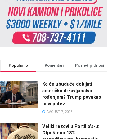
Popularno
Komentari
Poslednji Unosi
Ko će ubuduće dobijati
američko državljanstvo
rođenjem? Trump povukao
novi potez
AVGUST 7, 2026
Veliki rezovi u Portillo’s-u:
Otpušteno 18%