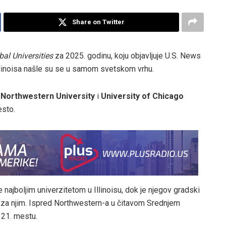
Share on Twitter
bal Universities
za 2025. godinu, koju objavljuje U.S. News
llinoisa našle su se u samom svetskom vrhu.
,
Northwestern University
i
University of Chicago
esto.
najboljim univerzitetom u Illinoisu, dok je njegov gradski
h za njim. Ispred Northwestern-a u čitavom Srednjem
 21. mestu.