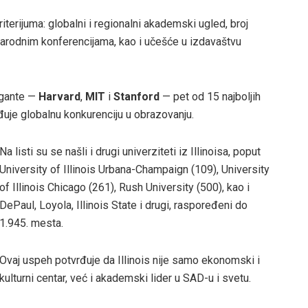
riterijuma: globalni i regionalni akademski ugled, broj
unarodnim konferencijama, kao i učešće u izdavaštvu
igante —
Harvard
,
MIT
i
Stanford
— pet od 15 najboljih
đuje globalnu konkurenciju u obrazovanju.
Na listi su se našli i drugi univerziteti iz Illinoisa, poput
University of Illinois Urbana-Champaign (109), University
of Illinois Chicago (261), Rush University (500), kao i
DePaul, Loyola, Illinois State i drugi, raspoređeni do
1.945. mesta.
Ovaj uspeh potvrđuje da Illinois nije samo ekonomski i
kulturni centar, već i akademski lider u SAD-u i svetu.