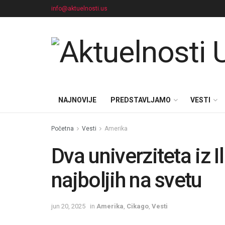
info@aktuelnosti.us
NAJNOVIJE
PREDSTAVLJAMO
VESTI
Početna
Vesti
Amerika
Dva univerziteta iz 
najboljih na svetu
jun 20, 2025
in
Amerika
,
Cikago
,
Vesti