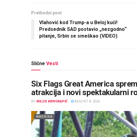
Prethodni post
Vlahović kod Trump-a u Beloj kući!
Predsednik SAD postavio „nezgodno“
pitanje, Srbin se smeškao (VIDEO)
Slične
Vesti
Six Flags Great America sprema
atrakcija i novi spektakularni r
BY
MILOS KRIVOKAPIĆ
AVGUST 8, 2026
AMERIKA