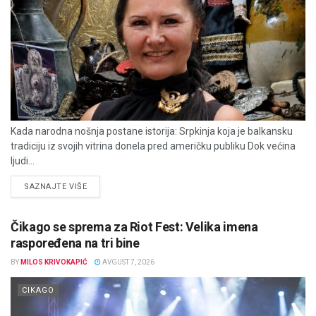
Kada narodna nošnja postane istorija: Srpkinja koja je balkansku
tradiciju iz svojih vitrina donela pred američku publiku Dok većina
ljudi...
DETAILS
SAZNAJTE VIŠE
Čikago se sprema za Riot Fest: Velika imena
raspoređena na tri bine
BY
MILOS KRIVOKAPIĆ
AVGUST 7, 2026
CIKAGO