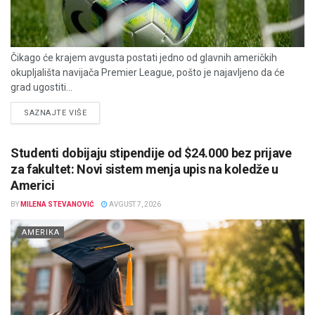
Čikago će krajem avgusta postati jedno od glavnih američkih
okupljališta navijača Premier League, pošto je najavljeno da će
grad ugostiti...
DETAILS
SAZNAJTE VIŠE
Studenti dobijaju stipendije od $24.000 bez prijave
za fakultet: Novi sistem menja upis na koledže u
Americi
BY
MILENA STEVANOVIĆ
AVGUST 7, 2026
AMERIKA