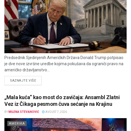
Predsednik Sjedinjenih Američkih Država Donald Trump potpisao
je dve nove izvršne uredbe kojima pokušava da ograniči pravo na
američko državljanstvo...
DETAILS
SAZNAJTE VIŠE
„Mala kuća“ kao most do zavičaja: Ansambl Zlatni
Vez iz Čikaga pesmom čuva sećanje na Krajinu
BY
MILENA STEVANOVIĆ
AVGUST 7, 2026
AMERIKA