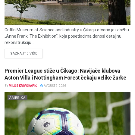
Griffin Museum of Science and Industry u Čikagu otvorio je izložbu
„Anne Frank: The Exhibition“, koja posetiocima donosi detaljnu
rekonstrukciju...
DETAILS
SAZNAJTE VIŠE
Premier League stiže u Čikago: Navijače klubova
Aston Villa i Nottingham Forest čekaju velike žurke
BY
MILOS KRIVOKAPIĆ
AVGUST 7, 2026
AMERIKA