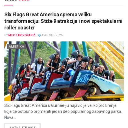
Six Flags Great America sprema veliku
transformaciju: Stiže 9 atrakcija i novi spektakularni
roller coaster
BY
MILOS KRIVOKAPIĆ
AVGUST 8, 2026
AMERIKA
Six Flags Great America u Gurnee-ju najavio je veliko proširenje
koje će potpuno promeniti jedan deo popularnog zabavnog parka.
Nova...
DETAILS
SAZNAJTE VIŠE