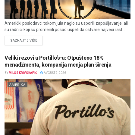
Američki poslodavci tokom jula naglo su usporili zapošljavanje, ali
su radnici koji su promenili posao uspeli da ostvare najveći rast...
DETAILS
SAZNAJTE VIŠE
Veliki rezovi u Portillo’s-u: Otpušteno 18%
menadžmenta, kompanija menja plan širenja
BY
MILOS KRIVOKAPIĆ
AVGUST 7, 2026
AMERIKA