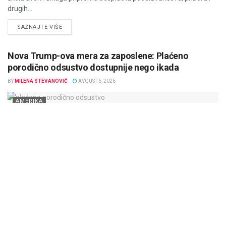
drugih...
DETAILS
SAZNAJTE VIŠE
Nova Trump-ova mera za zaposlene: Plaćeno
porodično odsustvo dostupnije nego ikada
BY
MILENA STEVANOVIĆ
AVGUST 6, 2026
AMERIKA
Administracija predsednika Donalda Trump-a priprema nove mere
koje bi mogle da omoguće većem broju zaposlenih u Sjedinjenim
Američkim Državama da...