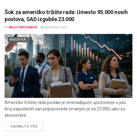
Šok za američko tržište rada: Umesto 95.000 novih
poslova, SAD izgubile 23.000
BY
MILOS KRIVOKAPIĆ
AVGUST 8, 2026
AMERIKA
Američko tržište rada poslalo je iznenađujuće upozorenje u julu:
broj zaposlenih van poljoprivrede smanjen je za 23.000, iako su
ekonomisti...
DETAILS
SAZNAJTE VIŠE