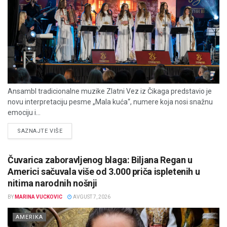
Ansambl tradicionalne muzike Zlatni Vez iz Čikaga predstavio je
novu interpretaciju pesme „Mala kuća“, numere koja nosi snažnu
emociju i...
DETAILS
SAZNAJTE VIŠE
Čuvarica zaboravljenog blaga: Biljana Regan u
Americi sačuvala više od 3.000 priča ispletenih u
nitima narodnih nošnji
BY
MARINA VUCKOVIC
AVGUST 7, 2026
AMERIKA