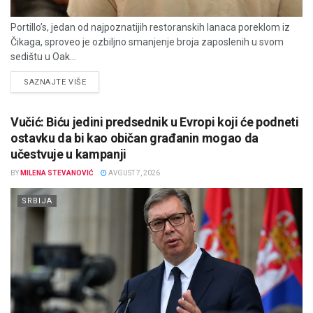
Portillo’s, jedan od najpoznatijih restoranskih lanaca poreklom iz
Čikaga, sproveo je ozbiljno smanjenje broja zaposlenih u svom
sedištu u Oak...
DETAILS
SAZNAJTE VIŠE
Vučić: Biću jedini predsednik u Evropi koji će podneti
ostavku da bi kao običan građanin mogao da
učestvuje u kampanji
BY
MILENA STEVANOVIĆ
AVGUST 7, 2026
SRBIJA