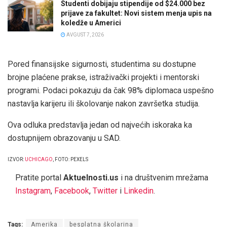
Studenti dobijaju stipendije od $24.000 bez
prijave za fakultet: Novi sistem menja upis na
koledže u Americi
AVGUST 7, 2026
Pored finansijske sigurnosti, studentima su dostupne
brojne plaćene prakse, istraživački projekti i mentorski
programi. Podaci pokazuju da čak 98% diplomaca uspešno
nastavlja karijeru ili školovanje nakon završetka studija.
Ova odluka predstavlja jedan od najvećih iskoraka ka
dostupnijem obrazovanju u SAD.
IZVOR:
UCHICAGO
, FOTO: PEXELS
Pratite portal
Aktuelnosti.us
i na društvenim mrežama
Instagram
,
Facebook
,
Twitter
i
Linkedin
.
Tags:
Amerika
besplatna školarina