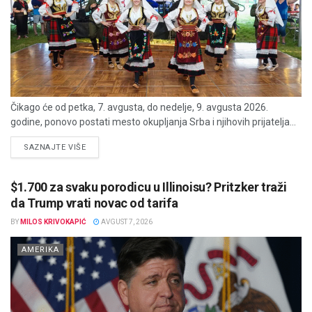
Čikago će od petka, 7. avgusta, do nedelje, 9. avgusta 2026.
godine, ponovo postati mesto okupljanja Srba i njihovih prijatelja...
DETAILS
SAZNAJTE VIŠE
$1.700 za svaku porodicu u Illinoisu? Pritzker traži
da Trump vrati novac od tarifa
BY
MILOS KRIVOKAPIĆ
AVGUST 7, 2026
AMERIKA