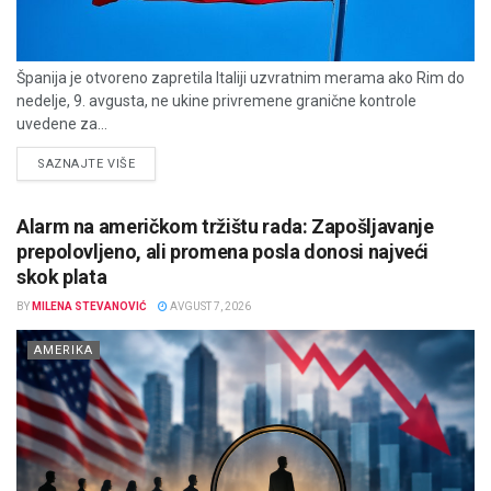
Španija je otvoreno zapretila Italiji uzvratnim merama ako Rim do
nedelje, 9. avgusta, ne ukine privremene granične kontrole
uvedene za...
DETAILS
SAZNAJTE VIŠE
Alarm na američkom tržištu rada: Zapošljavanje
prepolovljeno, ali promena posla donosi najveći
skok plata
BY
MILENA STEVANOVIĆ
AVGUST 7, 2026
AMERIKA