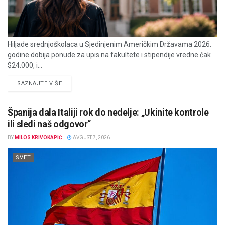
Hiljade srednjoškolaca u Sjedinjenim Američkim Državama 2026.
godine dobija ponude za upis na fakultete i stipendije vredne čak
$24.000, i...
DETAILS
SAZNAJTE VIŠE
Španija dala Italiji rok do nedelje: „Ukinite kontrole
ili sledi naš odgovor“
BY
MILOS KRIVOKAPIĆ
AVGUST 7, 2026
SVET