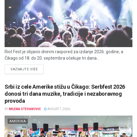
Riot Fest je objavio dnevni raspored za izdanje 2026. godine, a
Čikago od 18. do 20. septembra očekuje tri dana...
DETAILS
SAZNAJTE VIŠE
Srbi iz cele Amerike stižu u Čikago: Serbfest 2026
donosi tri dana muzike, tradicije i nezaboravnog
provoda
BY
MILENA STEVANOVIĆ
AVGUST 7, 2026
AMERIKA