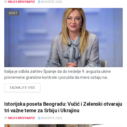
BY
MILOS KRIVOKAPIĆ
AVGUST 8, 2026
SVET
Italija je odbila zahtev Španije da do nedelje 9. avgusta ukine
privremene granične kontrole i poručila da mere ostaju na...
DETAILS
SAZNAJTE VIŠE
Istorijska poseta Beogradu: Vučić i Zelenski otvaraju
tri važne teme za Srbiju i Ukrajinu
BY
MILOS KRIVOKAPIĆ
AVGUST 8, 2026