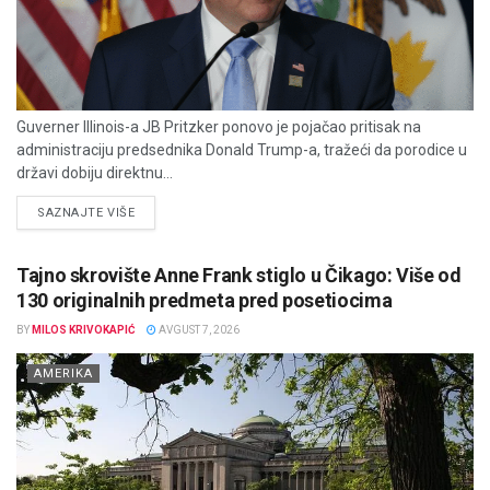
Guverner Illinois-a JB Pritzker ponovo je pojačao pritisak na
administraciju predsednika Donald Trump-a, tražeći da porodice u
državi dobiju direktnu...
DETAILS
SAZNAJTE VIŠE
Tajno skrovište Anne Frank stiglo u Čikago: Više od
130 originalnih predmeta pred posetiocima
BY
MILOS KRIVOKAPIĆ
AVGUST 7, 2026
AMERIKA