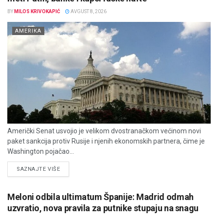
BY
MILOS KRIVOKAPIĆ
AVGUST 8, 2026
AMERIKA
Američki Senat usvojio je velikom dvostranačkom većinom novi
paket sankcija protiv Rusije i njenih ekonomskih partnera, čime je
Washington pojačao...
DETAILS
SAZNAJTE VIŠE
Meloni odbila ultimatum Španije: Madrid odmah
uzvratio, nova pravila za putnike stupaju na snagu