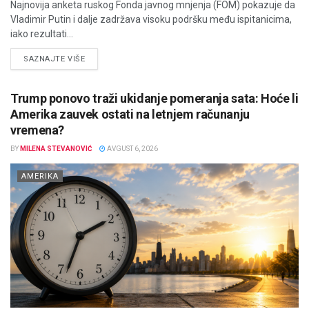
Najnovija anketa ruskog Fonda javnog mnjenja (FOM) pokazuje da
Vladimir Putin i dalje zadržava visoku podršku među ispitanicima,
iako rezultati...
DETAILS
SAZNAJTE VIŠE
Trump ponovo traži ukidanje pomeranja sata: Hoće li
Amerika zauvek ostati na letnjem računanju
vremena?
BY
MILENA STEVANOVIĆ
AVGUST 6, 2026
AMERIKA