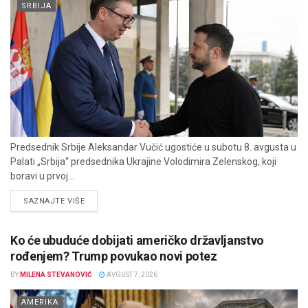
SRBIJA
Predsednik Srbije Aleksandar Vučić ugostiće u subotu 8. avgusta u
Palati „Srbija“ predsednika Ukrajine Volodimira Zelenskog, koji
boravi u prvoj...
DETAILS
SAZNAJTE VIŠE
Ko će ubuduće dobijati američko državljanstvo
rođenjem? Trump povukao novi potez
BY
MILENA STEVANOVIĆ
AVGUST 7, 2026
AMERIKA