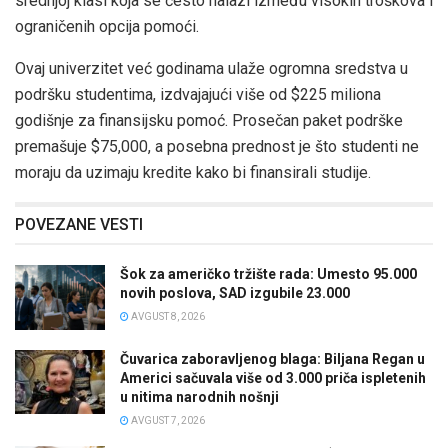
srednjoj klasi koja se često nalazi između visokih troškova i
ograničenih opcija pomoći.
Ovaj univerzitet već godinama ulaže ogromna sredstva u
podršku studentima, izdvajajući više od $225 miliona
godišnje za finansijsku pomoć. Prosečan paket podrške
premašuje $75,000, a posebna prednost je što studenti ne
moraju da uzimaju kredite kako bi finansirali studije.
POVEZANE VESTI
Šok za američko tržište rada: Umesto 95.000
novih poslova, SAD izgubile 23.000
AVGUST 8, 2026
Čuvarica zaboravljenog blaga: Biljana Regan u
Americi sačuvala više od 3.000 priča ispletenih
u nitima narodnih nošnji
AVGUST 7, 2026