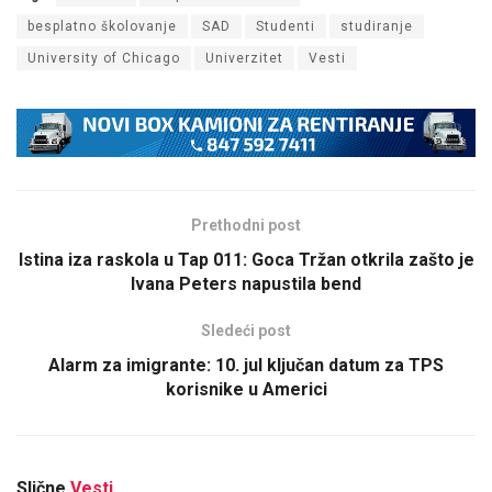
besplatno školovanje
SAD
Studenti
studiranje
University of Chicago
Univerzitet
Vesti
Prethodni post
Istina iza raskola u Tap 011: Goca Tržan otkrila zašto je
Ivana Peters napustila bend
Sledeći post
Alarm za imigrante: 10. jul ključan datum za TPS
korisnike u Americi
Slične
Vesti