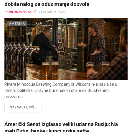
dobila nalog za oduzimanje dozvole
BY
MILOS KRIVOKAPIĆ
AVGUST 8, 2026
AMERIKA
Pivara Minocqua Brewing Company iz Wisconsin-a našla se u
centru političke i pravne bure nakon što je na društvenim
mrežama...
DETAILS
SAZNAJTE VIŠE
Američki Senat izglasao veliki udar na Rusiju: Na
meti Putin, banke i kupci ruske nafte