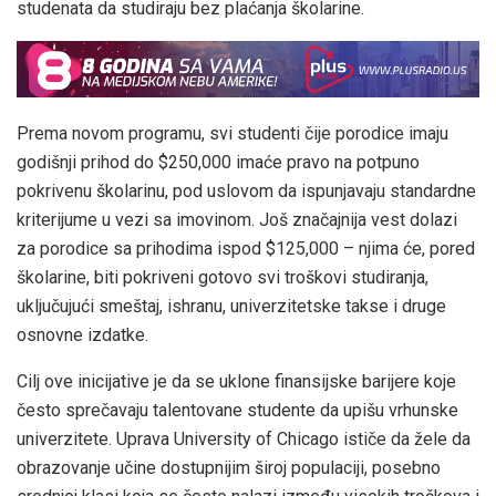
studenata da studiraju bez plaćanja školarine.
Prema novom programu, svi studenti čije porodice imaju
godišnji prihod do $250,000 imaće pravo na potpuno
pokrivenu školarinu, pod uslovom da ispunjavaju standardne
kriterijume u vezi sa imovinom. Još značajnija vest dolazi
za porodice sa prihodima ispod $125,000 – njima će, pored
školarine, biti pokriveni gotovo svi troškovi studiranja,
uključujući smeštaj, ishranu, univerzitetske takse i druge
osnovne izdatke.
Cilj ove inicijative je da se uklone finansijske barijere koje
često sprečavaju talentovane studente da upišu vrhunske
univerzitete. Uprava University of Chicago ističe da žele da
obrazovanje učine dostupnijim široj populaciji, posebno