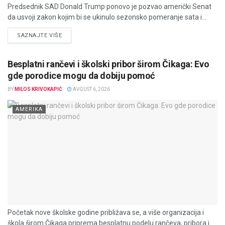
Predsednik SAD Donald Trump ponovo je pozvao američki Senat
da usvoji zakon kojim bi se ukinulo sezonsko pomeranje sata i...
DETAILS
SAZNAJTE VIŠE
Besplatni rančevi i školski pribor širom Čikaga: Evo
gde porodice mogu da dobiju pomoć
BY
MILOS KRIVOKAPIĆ
AVGUST 6, 2026
AMERIKA
Početak nove školske godine približava se, a više organizacija i
škola širom Čikaga priprema besplatnu podelu rančeva, pribora i