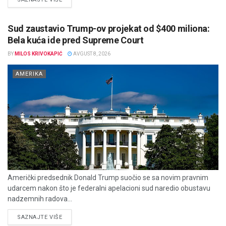
Sud zaustavio Trump-ov projekat od $400 miliona:
Bela kuća ide pred Supreme Court
BY
MILOS KRIVOKAPIĆ
AVGUST 8, 2026
AMERIKA
Američki predsednik Donald Trump suočio se sa novim pravnim
udarcem nakon što je federalni apelacioni sud naredio obustavu
nadzemnih radova...
DETAILS
SAZNAJTE VIŠE