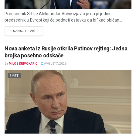
Predsednik Srbije Aleksandar Vučić izjavio je da je jedini
predsednik u Evropi koji će podneti ostavku da bi "kao običan...
DETAILS
SAZNAJTE VIŠE
Nova anketa iz Rusije otkrila Putinov rejting: Jedna
brojka posebno odskače
BY
MILOS KRIVOKAPIĆ
AVGUST 7, 2026
SVET