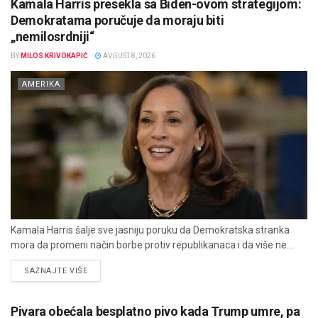
Kamala Harris presekla sa Biden-ovom strategijom:
Demokratama poručuje da moraju biti
„nemilosrdniji“
BY
MILOS KRIVOKAPIĆ
AVGUST 8, 2026
AMERIKA
Kamala Harris šalje sve jasniju poruku da Demokratska stranka
mora da promeni način borbe protiv republikanaca i da više ne...
DETAILS
SAZNAJTE VIŠE
Pivara obećala besplatno pivo kada Trump umre, pa