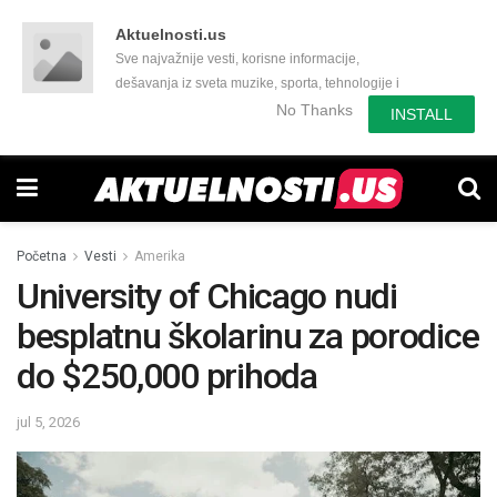
Aktuelnosti.us
Sve najvažnije vesti, korisne informacije,
dešavanja iz sveta muzike, sporta, tehnologije i
još mnogo toga zanimljivog.
No Thanks
INSTALL
Početna
Vesti
Amerika
University of Chicago nudi
besplatnu školarinu za porodice
do $250,000 prihoda
jul 5, 2026