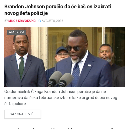
Brandon Johnson poručio da će baš on izabrati
novog šefa policije
BY
MILOS KRIVOKAPIĆ
AVGUST 8, 2026
AMERIKA
Gradonačelnik Čikaga Brandon Johnson poručio je da ne
namerava da čeka februarske izbore kako bi grad dobio novog
šefa policije....
DETAILS
SAZNAJTE VIŠE