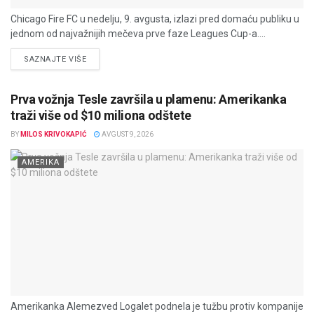
Chicago Fire FC u nedelju, 9. avgusta, izlazi pred domaću publiku u
jednom od najvažnijih mečeva prve faze Leagues Cup-a....
DETAILS
SAZNAJTE VIŠE
Prva vožnja Tesle završila u plamenu: Amerikanka
traži više od $10 miliona odštete
BY
MILOS KRIVOKAPIĆ
AVGUST 9, 2026
AMERIKA
Amerikanka Alemezved Logalet podnela je tužbu protiv kompanije