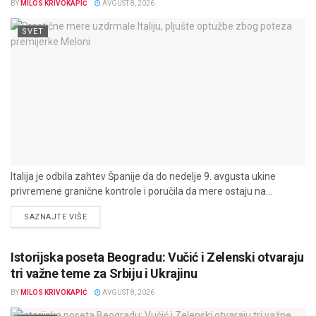
BY
MILOS KRIVOKAPIĆ
AVGUST 8, 2026
SVET
Italija je odbila zahtev Španije da do nedelje 9. avgusta ukine
privremene granične kontrole i poručila da mere ostaju na...
DETAILS
SAZNAJTE VIŠE
Istorijska poseta Beogradu: Vučić i Zelenski otvaraju
tri važne teme za Srbiju i Ukrajinu
BY
MILOS KRIVOKAPIĆ
AVGUST 8, 2026