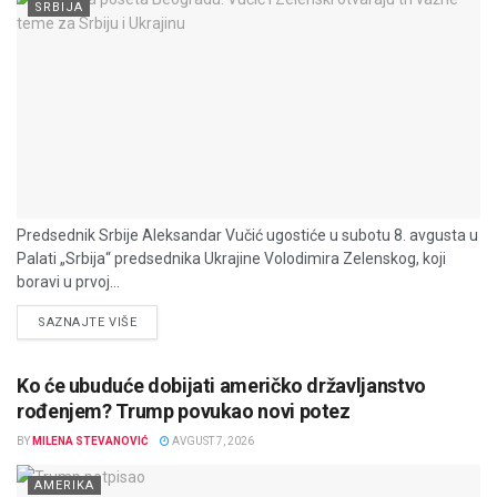
SRBIJA
Predsednik Srbije Aleksandar Vučić ugostiće u subotu 8. avgusta u
Palati „Srbija“ predsednika Ukrajine Volodimira Zelenskog, koji
boravi u prvoj...
DETAILS
SAZNAJTE VIŠE
Ko će ubuduće dobijati američko državljanstvo
rođenjem? Trump povukao novi potez
BY
MILENA STEVANOVIĆ
AVGUST 7, 2026
AMERIKA