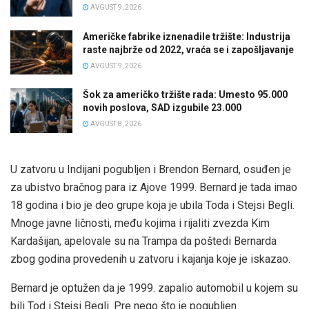
AVGUST 9, 2026
Američke fabrike iznenadile tržište: Industrija
raste najbrže od 2022, vraća se i zapošljavanje
AVGUST 9, 2026
Šok za američko tržište rada: Umesto 95.000
novih poslova, SAD izgubile 23.000
AVGUST 8, 2026
U zatvoru u Indijani pogubljen i Brendon Bernard, osuđen je
za ubistvo bračnog para iz Ajove 1999. Bernard je tada imao
18 godina i bio je deo grupe koja je ubila Toda i Stejsi Begli.
Mnoge javne ličnosti, među kojima i rijaliti zvezda Kim
Kardašijan, apelovale su na Trampa da poštedi Bernarda
zbog godina provedenih u zatvoru i kajanja koje je iskazao.
Bernard je optužen da je 1999. zapalio automobil u kojem su
bili Tod i Stejsi Begli. Pre nego što je pogubljen