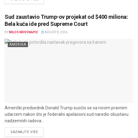
Sud zaustavio Trump-ov projekat od $400 miliona:
Bela kuća ide pred Supreme Court
BY
MILOS KRIVOKAPIĆ
AVGUST 8, 2026
AMERIKA
Američki predsednik Donald Trump suočio se sa novim pravnim
udarcem nakon što je federalni apelacioni sud naredio obustavu
nadzemnih radova...
DETAILS
SAZNAJTE VIŠE