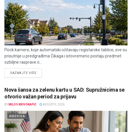
Flock kamere, koje automatski očitavaju registarske tablice, sve su
prisutnije u predgrađima Čikaga i istovremeno postaju predmet
ozbiljne rasprave o...
DETAILS
SAZNAJTE VIŠE
Nova šansa za zelenu kartu u SAD: Supružnicima se
otvorio važan period za prijavu
BY
MILOS KRIVOKAPIĆ
AVGUST 9, 2026
AMERIKA