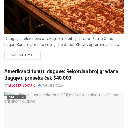
Čikago je dobio novu atrakciju za ljubitelje hrane: Paulie Gee’s
Logan Square predstavio je „The Sheet Show“, ogromnu picu za...
DETAILS
SAZNAJTE VIŠE
Amerikanci tonu u dugove: Rekordan broj građana
duguje u proseku čak $40.000
BY
MILOS KRIVOKAPIĆ
AVGUST 9, 2026
AMERIKA