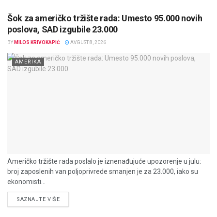
Šok za američko tržište rada: Umesto 95.000 novih
poslova, SAD izgubile 23.000
BY
MILOS KRIVOKAPIĆ
AVGUST 8, 2026
AMERIKA
Američko tržište rada poslalo je iznenađujuće upozorenje u julu:
broj zaposlenih van poljoprivrede smanjen je za 23.000, iako su
ekonomisti...
DETAILS
SAZNAJTE VIŠE