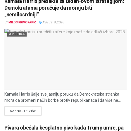
Kamala Harris presekla sa Biden-ovom strategijom:
Demokratama poručuje da moraju biti
„nemilosrdniji“
BY
MILOS KRIVOKAPIĆ
AVGUST 8, 2026
AMERIKA
Kamala Harris šalje sve jasniju poruku da Demokratska stranka
mora da promeni način borbe protiv republikanaca i da više ne...
DETAILS
SAZNAJTE VIŠE
Pivara obećala besplatno pivo kada Trump umre, pa