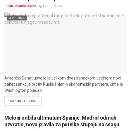
BY
MILOS KRIVOKAPIĆ
AVGUST 8, 2026
AMERIKA
Američki Senat usvojio je velikom dvostranačkom većinom novi
paket sankcija protiv Rusije i njenih ekonomskih partnera, čime je
Washington pojačao...
DETAILS
SAZNAJTE VIŠE
Meloni odbila ultimatum Španije: Madrid odmah
uzvratio, nova pravila za putnike stupaju na snagu