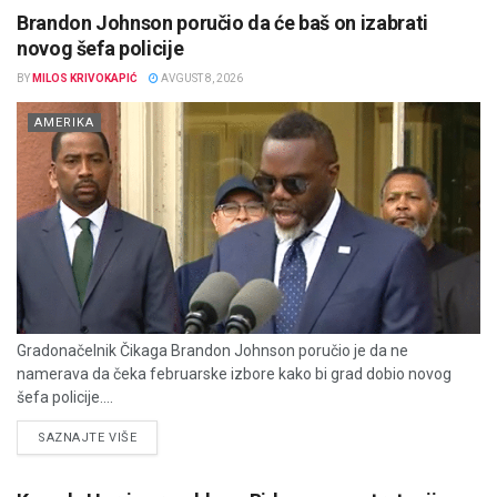
Brandon Johnson poručio da će baš on izabrati
novog šefa policije
BY
MILOS KRIVOKAPIĆ
AVGUST 8, 2026
AMERIKA
Gradonačelnik Čikaga Brandon Johnson poručio je da ne
namerava da čeka februarske izbore kako bi grad dobio novog
šefa policije....
DETAILS
SAZNAJTE VIŠE