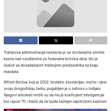
Trampova administracija nastavila je sa izvršenjima smrtne
kazne nad osuđenima za federalna krivična dela, što je
raskid sa dosadašnjom tradicijom predsednika na kraju
mandata.
Alfred Boržua, koji je 2002. brutalno zlostavljao, mučio i ubio
svoju dvogodišnju ćerku, pogubljen je u zatvoru u Indijani.
Njegovi advokati tvrdili su da mu je koeficijent inteligencije
bio ispod 70 i tražili da ne bude kažnjen najstrožom kaznom.