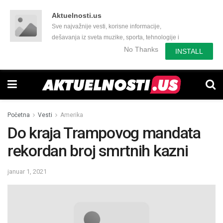
Aktuelnosti.us
Sve najvažnije vesti, korisne informacije,
dešavanja iz sveta muzike, sporta, tehnologije i
još mnogo toga zanimljivog.
No Thanks
INSTALL
Početna
Vesti
Amerika
Do kraja Trampovog mandata
rekordan broj smrtnih kazni
januar 1, 2021