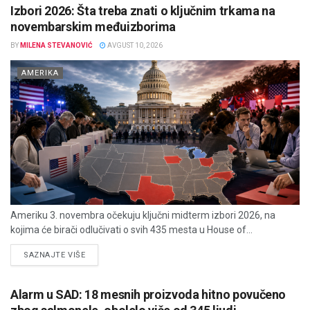
Izbori 2026: Šta treba znati o ključnim trkama na
novembarskim međuizborima
BY
MILENA STEVANOVIĆ
AVGUST 10, 2026
AMERIKA
Ameriku 3. novembra očekuju ključni midterm izbori 2026, na
kojima će birači odlučivati o svih 435 mesta u House of...
DETAILS
SAZNAJTE VIŠE
Alarm u SAD: 18 mesnih proizvoda hitno povučeno