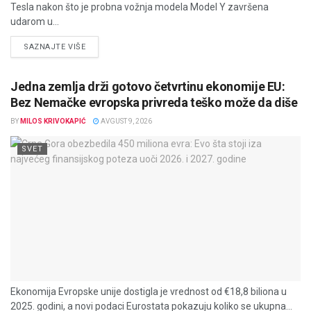
Tesla nakon što je probna vožnja modela Model Y završena
udarom u...
DETAILS
SAZNAJTE VIŠE
Jedna zemlja drži gotovo četvrtinu ekonomije EU:
Bez Nemačke evropska privreda teško može da diše
BY
MILOS KRIVOKAPIĆ
AVGUST 9, 2026
SVET
Ekonomija Evropske unije dostigla je vrednost od €18,8 biliona u
2025. godini, a novi podaci Eurostata pokazuju koliko se ukupna...