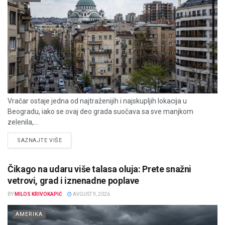
Vračar ostaje jedna od najtraženijih i najskupljih lokacija u
Beogradu, iako se ovaj deo grada suočava sa sve manjkom
zelenila,...
DETAILS
SAZNAJTE VIŠE
Čikago na udaru više talasa oluja: Prete snažni
vetrovi, grad i iznenadne poplave
BY
MILOS KRIVOKAPIĆ
AVGUST 9, 2026
AMERIKA