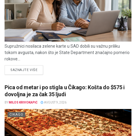
Supružnici nosilaca zelene karte u SAD dobili su važnu priliku
tokom avgusta, nakon što je State Department značajno pomerio
rokove...
DETAILS
SAZNAJTE VIŠE
Pica od metar i po stigla u Čikago: Košta do $575 i
dovoljna je za čak 35 ljudi
BY
MILOS KRIVOKAPIĆ
AVGUST 9, 2026
CIKAGO