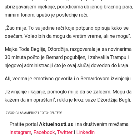
ubrizgavanjem injekcije, porodicama ubijenog bračnog para,
mirnim tonom, uputio je poslednje reči.
„Žao mi je. To su jedine reči koje potpuno opisuju kako se
osećam. Voleo bih da mogu da vratim vreme, ali ne mogu“.
Majka Toda Beglija, Džordžija, razgovarala je sa novinarima
30 minuta pošto je Bernard pogubljen, i zahvalila Trampu i
njegovoj administraciji što je ovaj slučaj doveden do kraja.
Ali, veoma je emotivno govorila i o Bernardovom izvinjenju.
„Izvinjenje i kajanje, pomoglo mi je da se zalečim. Mogu da
kažem da im opraštam“, rekla je kroz suze Džordžija Begli.
IZVOR: GLAS AMERIKE I FOTO: REUTERS
Pratite portal
Aktuelnosti.us
i na društvenim mrežama
Instagram
,
Facebook
,
Twitter
i
Linkedin
.