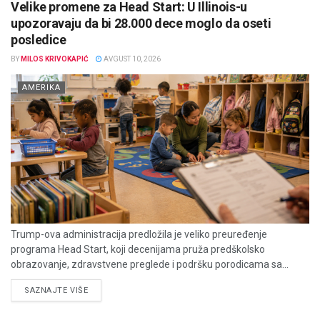
Velike promene za Head Start: U Illinois-u
upozoravaju da bi 28.000 dece moglo da oseti
posledice
BY
MILOS KRIVOKAPIĆ
AVGUST 10, 2026
AMERIKA
Trump-ova administracija predložila je veliko preuređenje
programa Head Start, koji decenijama pruža predškolsko
obrazovanje, zdravstvene preglede i podršku porodicama sa...
DETAILS
SAZNAJTE VIŠE