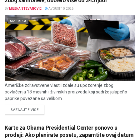
zbog salmonele, obolelo više od 345 ljudi
BY
MILENA STEVANOVIĆ
AVGUST 10, 2026
AMERIKA
Američke zdravstvene vlasti izdale su upozorenje zbog
povlačenja 18 mesnih i živinskih proizvoda koji sadrže jalapeño
paprike povezane sa velikom...
DETAILS
SAZNAJTE VIŠE
Karte za Obama Presidential Center ponovo u
prodaji: Ako planirate posetu, zapamtite ovaj datum