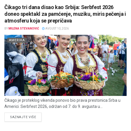
Čikago tri dana disao kao Srbija: Serbfest 2026
doneo spektakl za pamćenje, muziku, miris pečenja i
atmosferu koja se prepričava
BY
MILENA STEVANOVIĆ
AVGUST 10, 2026
AMERIKA
Čikago je proteklog vikenda ponovo bio prava prestonica Srba u
Americi. Serbfest 2026, održan od 7. do 9. avgusta u...
DETAILS
SAZNAJTE VIŠE