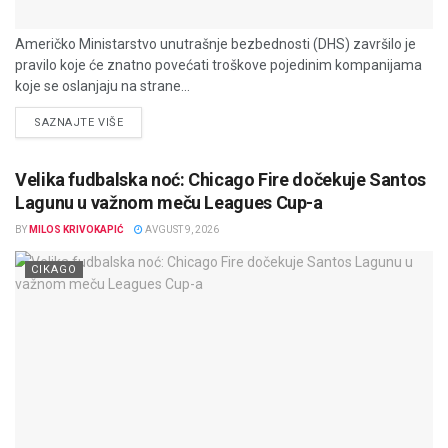
Američko Ministarstvo unutrašnje bezbednosti (DHS) završilo je
pravilo koje će znatno povećati troškove pojedinim kompanijama
koje se oslanjaju na strane...
DETAILS
SAZNAJTE VIŠE
Velika fudbalska noć: Chicago Fire dočekuje Santos
Lagunu u važnom meču Leagues Cup-a
BY
MILOS KRIVOKAPIĆ
AVGUST 9, 2026
CIKAGO