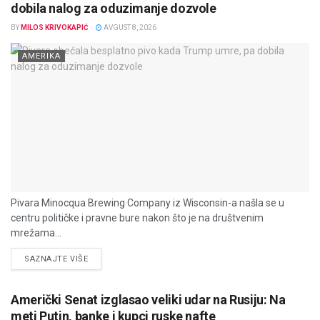
dobila nalog za oduzimanje dozvole
BY
MILOS KRIVOKAPIĆ
AVGUST 8, 2026
AMERIKA
Pivara Minocqua Brewing Company iz Wisconsin-a našla se u
centru političke i pravne bure nakon što je na društvenim
mrežama...
DETAILS
SAZNAJTE VIŠE
Američki Senat izglasao veliki udar na Rusiju: Na
meti Putin, banke i kupci ruske nafte