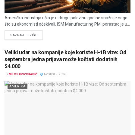
Američka industrija ušla je u drugu polovinu godine snažnije nego
što su ekonomisti očekivali. ISM Manufacturing PMI porastao je u...
DETAILS
SAZNAJTE VIŠE
Veliki udar na kompanije koje koriste H-1B vize: Od
septembra jedna prijava može koštati dodatnih
$4.000
BY
MILOS KRIVOKAPIĆ
AVGUST 9, 2026
AMERIKA