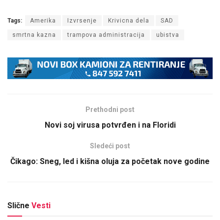
Tags:
Amerika
Izvrsenje
Krivicna dela
SAD
smrtna kazna
trampova administracija
ubistva
Prethodni post
Novi soj virusa potvrđen i na Floridi
Sledeći post
Čikago: Sneg, led i kišna oluja za početak nove godine
Slične
Vesti