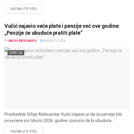
DETAILS
SAZNAJTE VIŠE
Vučić najavio veće plate i penzije već ove godine:
„Penzije će ubuduće pratiti plate“
BY
MILOS KRIVOKAPIĆ
AVGUST 9, 2026
SRBIJA
Predsednik Srbije Aleksandar Vučić najavio je da će penzije biti
povećane još tokom 2026. godine i poručio da bi ubuduće...
DETAILS
SAZNAJTE VIŠE