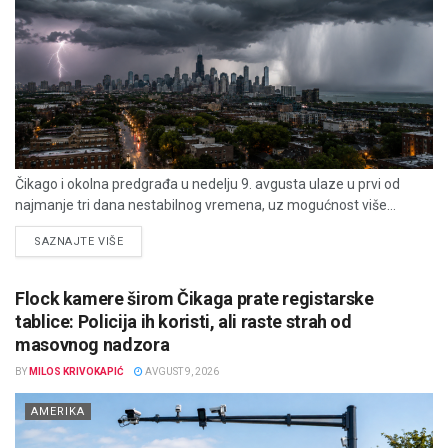
Čikago i okolna predgrađa u nedelju 9. avgusta ulaze u prvi od
najmanje tri dana nestabilnog vremena, uz mogućnost više...
DETAILS
SAZNAJTE VIŠE
Flock kamere širom Čikaga prate registarske
tablice: Policija ih koristi, ali raste strah od
masovnog nadzora
BY
MILOS KRIVOKAPIĆ
AVGUST 9, 2026
AMERIKA