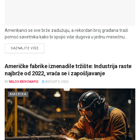
Amerikanci se sve brže zadužuju, a rekordan broj građana traži
pomoć savetnika kako bi spojio više dugova u jednu mesečnu...
DETAILS
SAZNAJTE VIŠE
Američke fabrike iznenadile tržište: Industrija raste
najbrže od 2022, vraća se i zapošljavanje
BY
MILOS KRIVOKAPIĆ
AVGUST 9, 2026
AMERIKA