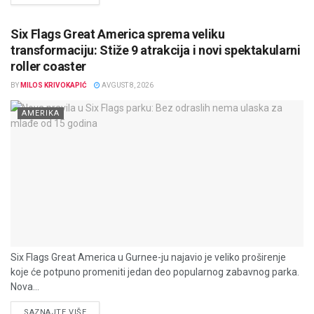
Six Flags Great America sprema veliku
transformaciju: Stiže 9 atrakcija i novi spektakularni
roller coaster
BY
MILOS KRIVOKAPIĆ
AVGUST 8, 2026
AMERIKA
Six Flags Great America u Gurnee-ju najavio je veliko proširenje
koje će potpuno promeniti jedan deo popularnog zabavnog parka.
Nova...
DETAILS
SAZNAJTE VIŠE