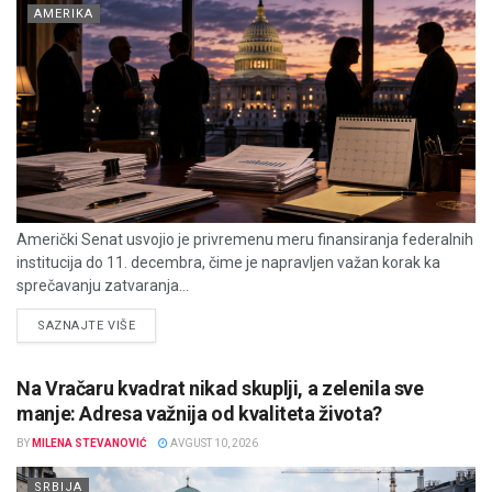
AMERIKA
Američki Senat usvojio je privremenu meru finansiranja federalnih
institucija do 11. decembra, čime je napravljen važan korak ka
sprečavanju zatvaranja...
DETAILS
SAZNAJTE VIŠE
Na Vračaru kvadrat nikad skuplji, a zelenila sve
manje: Adresa važnija od kvaliteta života?
BY
MILENA STEVANOVIĆ
AVGUST 10, 2026
SRBIJA