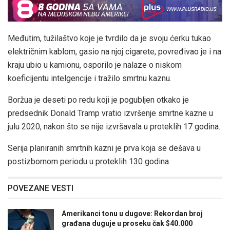
Međutim, tužilaštvo koje je tvrdilo da je svoju ćerku tukao
električnim kablom, gasio na njoj cigarete, povređivao je i na
kraju ubio u kamionu, osporilo je nalaze o niskom
koeficijentu intelgencije i tražilo smrtnu kaznu.
Boržua je deseti po redu koji je pogubljen otkako je
predsednik Donald Tramp vratio izvršenje smrtne kazne u
julu 2020, nakon što se nije izvršavala u proteklih 17 godina.
Serija planiranih smrtnih kazni je prva koja se dešava u
postizbornom periodu u proteklih 130 godina.
POVEZANE VESTI
Amerikanci tonu u dugove: Rekordan broj
građana duguje u proseku čak $40.000