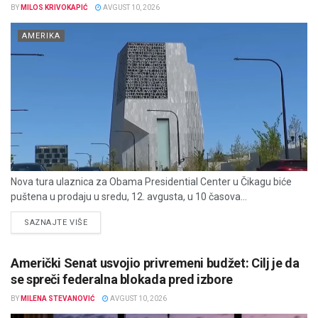
BY
MILOS KRIVOKAPIĆ
AVGUST 10, 2026
AMERIKA
Nova tura ulaznica za Obama Presidential Center u Čikagu biće
puštena u prodaju u sredu, 12. avgusta, u 10 časova...
DETAILS
SAZNAJTE VIŠE
Američki Senat usvojio privremeni budžet: Cilj je da
se spreči federalna blokada pred izbore
BY
MILENA STEVANOVIĆ
AVGUST 10, 2026