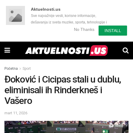
Aktuelnosti.us
Sve najvažnije vesti, korisne informacije,
dešavanja iz sveta muzike, sporta, tehnologije i
još mnogo toga zanimljivog.
No Thanks
INSTALL
Početna
Sport
Đoković i Cicipas stali u dublu,
eliminisali ih Rinderkneš i
Vašero
mart 11, 2026