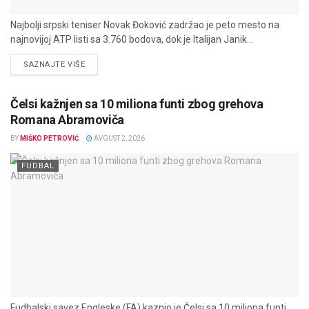
Najbolji srpski teniser Novak Đoković zadržao je peto mesto na
najnovijoj ATP listi sa 3.760 bodova, dok je Italijan Janik...
DETAILS
SAZNAJTE VIŠE
Čelsi kažnjen sa 10 miliona funti zbog grehova
Romana Abramoviča
BY
MIŠKO PETROVIĆ
AVGUST 2, 2026
FUDBAL
Fudbalski savez Engleske (FA) kaznio je Čelsi sa 10 miliona funti