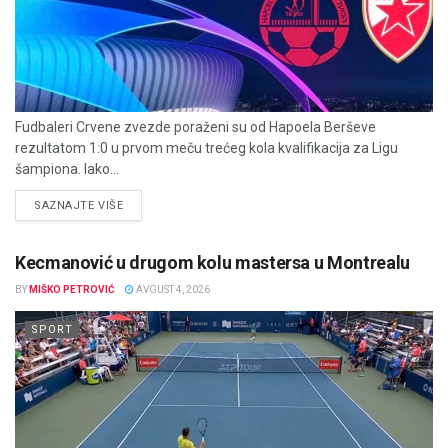
Fudbaleri Crvene zvezde poraženi su od Hapoela Berševe
rezultatom 1:0 u prvom meču trećeg kola kvalifikacija za Ligu
šampiona. Iako...
DETAILS
SAZNAJTE VIŠE
Kecmanović u drugom kolu mastersa u Montrealu
BY
MIŠKO PETROVIĆ
AVGUST 4, 2026
SPORT