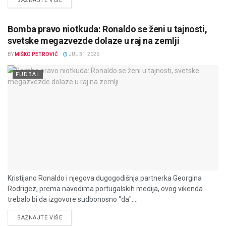
SAZNAJTE VIŠE
Bomba pravo niotkuda: Ronaldo se ženi u tajnosti,
svetske megazvezde dolaze u raj na zemlji
BY
MIŠKO PETROVIĆ
JUL 31, 2026
FUDBAL
Kristijano Ronaldo i njegova dugogodišnja partnerka Georgina
Rodrigez, prema navodima portugalskih medija, ovog vikenda
trebalo bi da izgovore sudbonosno "da"....
DETAILS
SAZNAJTE VIŠE