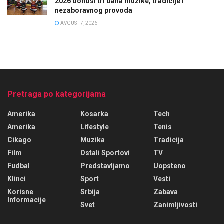
2026 donosi tri dana muzike, tradicije i
nezaboravnog provoda
AVGUST 7, 2026
Pretraga po kategorijama
Amerika
Kosarka
Tech
Amerika
Lifestyle
Tenis
Cikago
Muzika
Tradicija
Film
Ostali Sportovi
TV
Fudbal
Predstavljamo
Uopsteno
Klinci
Sport
Vesti
Korisne
Srbija
Zabava
Informacije
Svet
Zanimljivosti