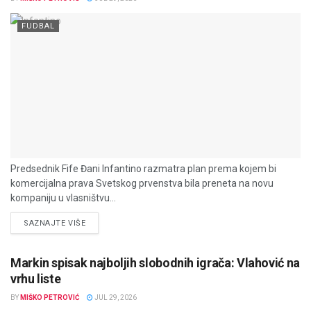
FUDBAL
Predsednik Fife Đani Infantino razmatra plan prema kojem bi
komercijalna prava Svetskog prvenstva bila preneta na novu
kompaniju u vlasništvu...
DETAILS
SAZNAJTE VIŠE
Markin spisak najboljih slobodnih igrača: Vlahović na
vrhu liste
BY
MIŠKO PETROVIĆ
JUL 29, 2026