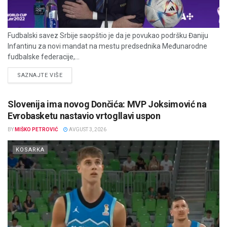
Fudbalski savez Srbije saopštio je da je povukao podršku Đaniju
Infantinu za novi mandat na mestu predsednika Međunarodne
fudbalske federacije,...
DETAILS
SAZNAJTE VIŠE
Slovenija ima novog Dončića: MVP Joksimović na
Evrobasketu nastavio vrtogllavi uspon
BY
MIŠKO PETROVIĆ
AVGUST 3, 2026
KOSARKA