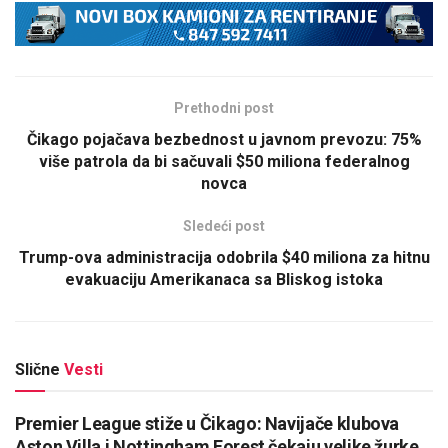
Prethodni post
Čikago pojačava bezbednost u javnom prevozu: 75%
više patrola da bi sačuvali $50 miliona federalnog
novca
Sledeći post
Trump-ova administracija odobrila $40 miliona za hitnu
evakuaciju Amerikanaca sa Bliskog istoka
Slične
Vesti
Premier League stiže u Čikago: Navijače klubova
Aston Villa i Nottingham Forest čekaju velike žurke