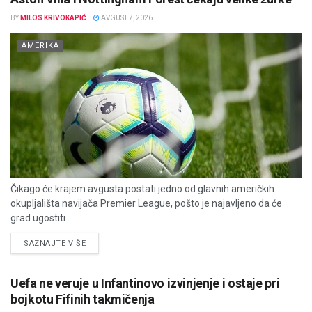
BY
MILOS KRIVOKAPIĆ
AVGUST 7, 2026
AMERIKA
Čikago će krajem avgusta postati jedno od glavnih američkih
okupljališta navijača Premier League, pošto je najavljeno da će
grad ugostiti...
DETAILS
SAZNAJTE VIŠE
Uefa ne veruje u Infantinovo izvinjenje i ostaje pri
bojkotu Fifinih takmičenja