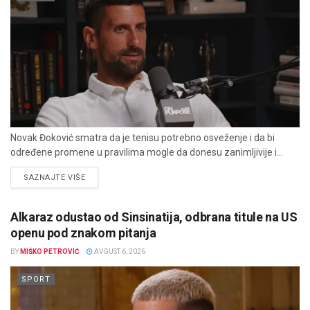
Novak Đoković smatra da je tenisu potrebno osveženje i da bi
određene promene u pravilima mogle da donesu zanimljivije i...
DETAILS
SAZNAJTE VIŠE
Alkaraz odustao od Sinsinatija, odbrana titule na US
openu pod znakom pitanja
BY
MIŠKO PETROVIĆ
AVGUST 6, 2026
SPORT