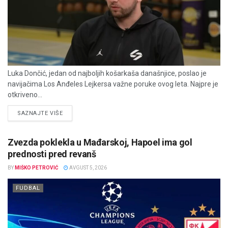
Luka Dončić, jedan od najboljih košarkaša današnjice, poslao je
navijačima Los Anđeles Lejkersa važne poruke ovog leta. Najpre je
otkriveno...
DETAILS
SAZNAJTE VIŠE
Zvezda poklekla u Mađarskoj, Hapoel ima gol
prednosti pred revanš
BY
MIŠKO PETROVIĆ
AVGUST 5, 2026
FUDBAL