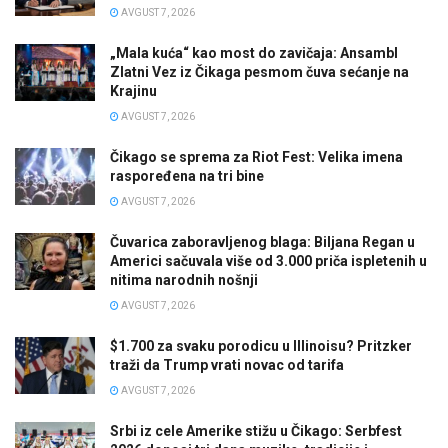
AVGUST 7, 2026
„Mala kuća“ kao most do zavičaja: Ansambl
Zlatni Vez iz Čikaga pesmom čuva sećanje na
Krajinu
AVGUST 7, 2026
Čikago se sprema za Riot Fest: Velika imena
raspoređena na tri bine
AVGUST 7, 2026
Čuvarica zaboravljenog blaga: Biljana Regan u
Americi sačuvala više od 3.000 priča ispletenih u
nitima narodnih nošnji
AVGUST 7, 2026
$1.700 za svaku porodicu u Illinoisu? Pritzker
traži da Trump vrati novac od tarifa
AVGUST 7, 2026
Srbi iz cele Amerike stižu u Čikago: Serbfest