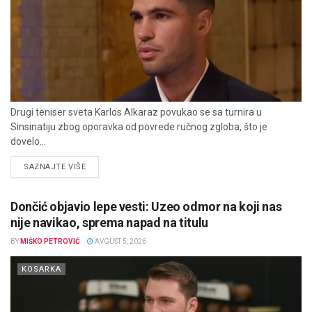
Drugi teniser sveta Karlos Alkaraz povukao se sa turnira u
Sinsinatiju zbog oporavka od povrede ručnog zgloba, što je
dovelo...
DETAILS
SAZNAJTE VIŠE
Dončić objavio lepe vesti: Uzeo odmor na koji nas
nije navikao, sprema napad na titulu
BY
MIŠKO PETROVIĆ
AVGUST 5, 2026
KOSARKA