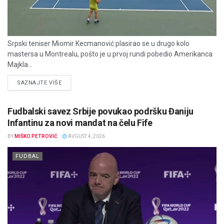
Srpski teniser Miomir Kecmanović plasirao se u drugo kolo
mastersa u Montrealu, pošto je u prvoj rundi pobedio Amerikanca
Majkla...
DETAILS
SAZNAJTE VIŠE
Fudbalski savez Srbije povukao podršku Đaniju
Infantinu za novi mandat na čelu Fife
BY
MIŠKO PETROVIĆ
AVGUST 4, 2026
FUDBAL