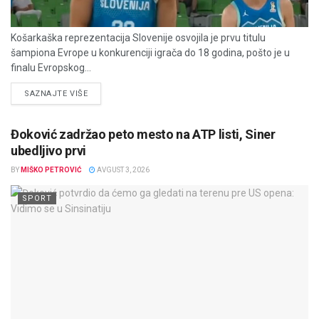
Košarkaška reprezentacija Slovenije osvojila je prvu titulu
šampiona Evrope u konkurenciji igrača do 18 godina, pošto je u
finalu Evropskog...
DETAILS
SAZNAJTE VIŠE
Đoković zadržao peto mesto na ATP listi, Siner
ubedljivo prvi
BY
MIŠKO PETROVIĆ
AVGUST 3, 2026
SPORT