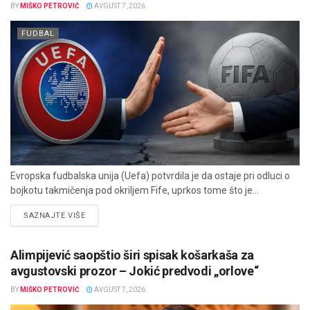
BY
MIŠKO PETROVIĆ
AVGUST 7, 2026
FUDBAL
Evropska fudbalska unija (Uefa) potvrdila je da ostaje pri odluci o
bojkotu takmičenja pod okriljem Fife, uprkos tome što je...
DETAILS
SAZNAJTE VIŠE
Alimpijević saopštio širi spisak košarkaša za
avgustovski prozor – Jokić predvodi „orlove“
BY
MIŠKO PETROVIĆ
AVGUST 7, 2026