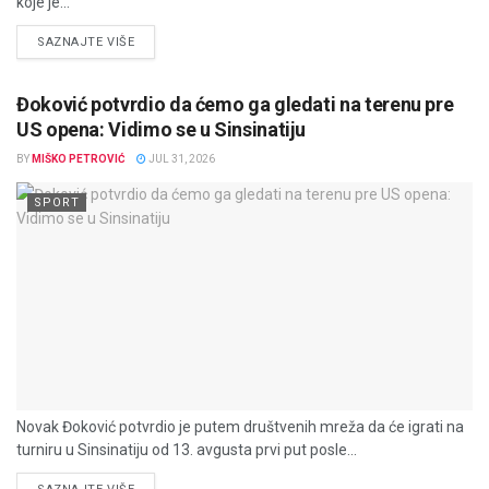
koje je...
DETAILS
SAZNAJTE VIŠE
Đoković potvrdio da ćemo ga gledati na terenu pre
US opena: Vidimo se u Sinsinatiju
BY
MIŠKO PETROVIĆ
JUL 31, 2026
SPORT
Novak Đoković potvrdio je putem društvenih mreža da će igrati na
turniru u Sinsinatiju od 13. avgusta prvi put posle...
DETAILS