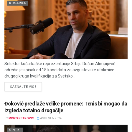
KOSARKA
Selektor košarkaške reprezentacije Srbije Dušan Alimpijević
odredio je spisak od 18 kandidata za avgustovske utakmice
drugog kruga kvalifikacija za Svetsko...
DETAILS
SAZNAJTE VIŠE
Đoković predlaže velike promene: Tenis bi mogao da
izgleda totalno drugačije
BY
MIŠKO PETROVIĆ
AVGUST 6, 2026
SPORT