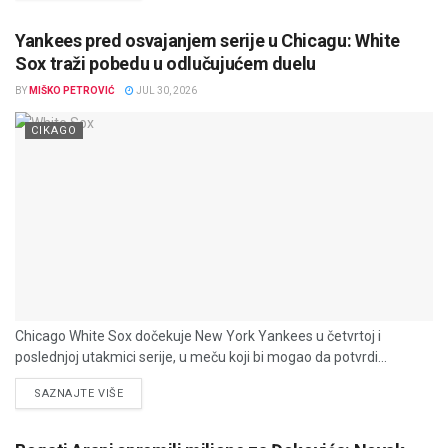
Yankees pred osvajanjem serije u Chicagu: White
Sox traži pobedu u odlučujućem duelu
BY
MIŠKO PETROVIĆ
JUL 30, 2026
CIKAGO
Chicago White Sox dočekuje New York Yankees u četvrtoj i
poslednjoj utakmici serije, u meču koji bi mogao da potvrdi...
DETAILS
SAZNAJTE VIŠE