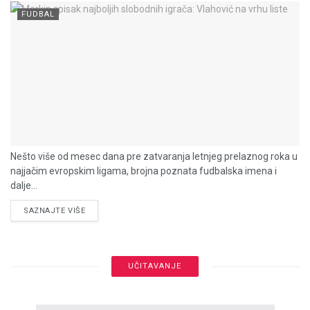
FUDBAL
Nešto više od mesec dana pre zatvaranja letnjeg prelaznog roka u
najjačim evropskim ligama, brojna poznata fudbalska imena i
dalje...
DETAILS
SAZNAJTE VIŠE
UČITAVANJE