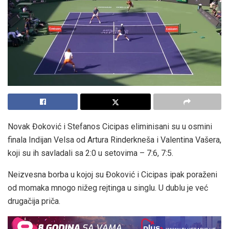
Novak Đoković i Stefanos Cicipas eliminisani su u osmini
finala Indijan Velsa od Artura Rinderkneša i Valentina Vašera,
koji su ih savladali sa 2:0 u setovima – 7:6, 7:5.
Neizvesna borba u kojoj su Đoković i Cicipas ipak poraženi
od momaka mnogo nižeg rejtinga u singlu. U dublu je već
drugačija priča.