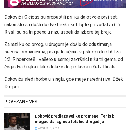
Đoković i Cicipas su propustili priliku da osvoje prvi set,
nakon što su došli do dve brejk i set lopte pri vođstvu 6:5.
Rivali su sa tri poena u nizu uspeli da izbore taj-brejk.
Za razliku od prvog, u drugom je došlo do oduzimanja
servisa protivnicima, prvi je to učinio srpsko-grčki dubl za
3:2. Rinderkneš i Vašero u samoj završnici nižu tri gema, od
čega dva brejka i tako dolaze do prolaska u četvrtfinale.
Đokoviću sledi borba u singlu, gde mu je naredni rival Džek
Drejper.
POVEZANE VESTI
Đoković predlaže velike promene: Tenis bi
mogao da izgleda totalno drugačije
AVGUST 6, 2026