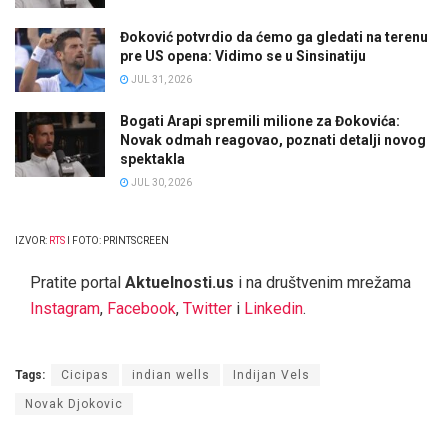
Đoković potvrdio da ćemo ga gledati na terenu
pre US opena: Vidimo se u Sinsinatiju
JUL 31, 2026
Bogati Arapi spremili milione za Đokovića:
Novak odmah reagovao, poznati detalji novog
spektakla
JUL 30, 2026
IZVOR:
RTS
I FOTO: PRINTSCREEN
Pratite portal
Aktuelnosti.us
i na društvenim mrežama
Instagram
,
Facebook
,
Twitter
i
Linkedin
.
Tags:
Cicipas
indian wells
Indijan Vels
Novak Djokovic