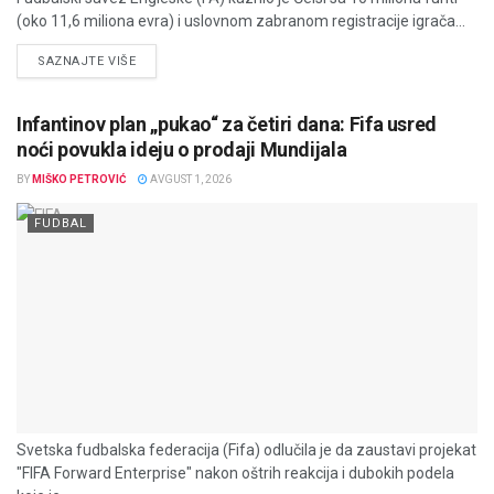
(oko 11,6 miliona evra) i uslovnom zabranom registracije igrača...
DETAILS
SAZNAJTE VIŠE
Infantinov plan „pukao“ za četiri dana: Fifa usred
noći povukla ideju o prodaji Mundijala
BY
MIŠKO PETROVIĆ
AVGUST 1, 2026
FUDBAL
Svetska fudbalska federacija (Fifa) odlučila je da zaustavi projekat
"FIFA Forward Enterprise" nakon oštrih reakcija i dubokih podela