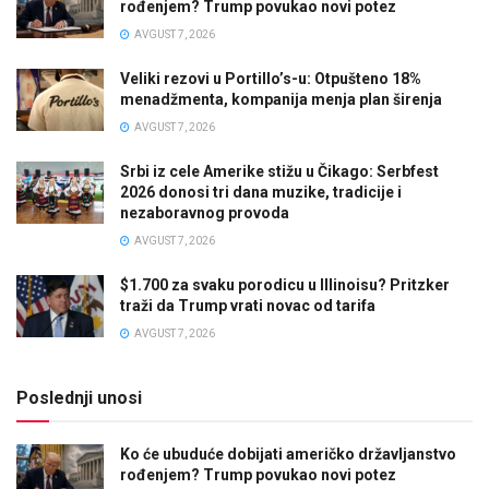
rođenjem? Trump povukao novi potez
AVGUST 7, 2026
Veliki rezovi u Portillo’s-u: Otpušteno 18%
menadžmenta, kompanija menja plan širenja
AVGUST 7, 2026
Srbi iz cele Amerike stižu u Čikago: Serbfest
2026 donosi tri dana muzike, tradicije i
nezaboravnog provoda
AVGUST 7, 2026
$1.700 za svaku porodicu u Illinoisu? Pritzker
traži da Trump vrati novac od tarifa
AVGUST 7, 2026
Poslednji unosi
Ko će ubuduće dobijati američko državljanstvo
rođenjem? Trump povukao novi potez