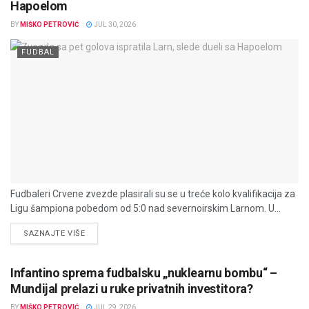
Hapoelom
BY
MIŠKO PETROVIĆ
JUL 30, 2026
FUDBAL
Fudbaleri Crvene zvezde plasirali su se u treće kolo kvalifikacija za
Ligu šampiona pobedom od 5:0 nad severnoirskim Larnom. U...
DETAILS
SAZNAJTE VIŠE
Infantino sprema fudbalsku „nuklearnu bombu“ –
Mundijal prelazi u ruke privatnih investitora?
BY
MIŠKO PETROVIĆ
JUL 29, 2026