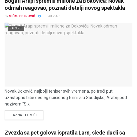
Bogati Arapi spremili milione za Đokovića: Novak
odmah reagovao, poznati detalji novog spektakla
BY
MIŠKO PETROVIĆ
JUL 30, 2026
SPORT
Novak Đoković, najbolji teniser svih vremena, po treći put
uzastopno biće deo egzibicionog turnira u Saudijskoj Arabiji pod
nazivom "Six...
DETAILS
SAZNAJTE VIŠE
Zvezda sa pet golova ispratila Larn, slede dueli sa