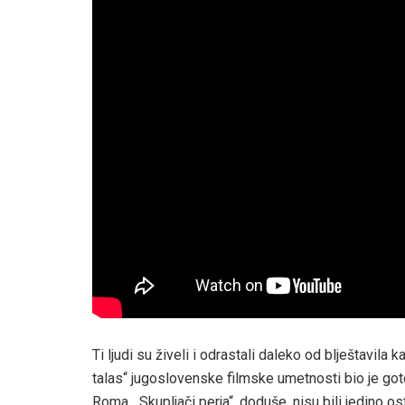
Ti ljudi su živeli i odrastali daleko od blještavil
talas“ jugoslovenske filmske umetnosti bio je got
Roma. „Skupljači perja“, doduše, nisu bili jedino o