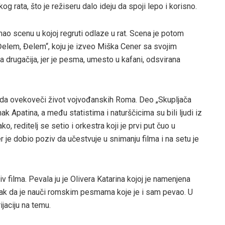
rata, što je režiseru dalo ideju da spoji lepo i korisno.
mao scenu u kojoj regruti odlaze u rat. Scena je potom
lem, Đelem“, koju je izveo Miška Cener sa svojim
 drugačija, jer je pesma, umesto u kafani, odsvirana
– da ovekoveči život vojvođanskih Roma. Deo „Skupljača
 Apatina, a među statistima i naturščicima su bili ljudi iz
 reditelj se setio i orkestra koji je prvi put čuo u
 je dobio poziv da učestvuje u snimanju filma i na setu je
v filma. Pevala ju je Olivera Katarina kojoj je namenjena
tak da je nauči romskim pesmama koje je i sam pevao. U
jaciju na temu.