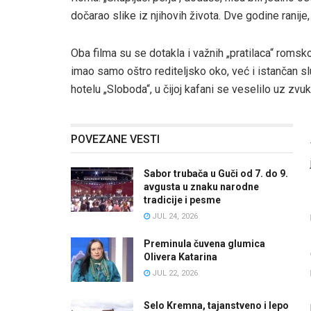
dočarao slike iz njihovih života. Dve godine ranije,
Oba filma su se dotakla i važnih „pratilaca“ romsko
imao samo oštro rediteljsko oko, već i istančan 
hotelu „Sloboda“, u čijoj kafani se veselilo uz z
POVEZANE VESTI
Sabor trubača u Guči od 7. do 9.
avgusta u znaku narodne
tradicije i pesme
JUL 24, 2026
Preminula čuvena glumica
Olivera Katarina
JUL 22, 2026
Selo Kremna, tajanstveno i lepo