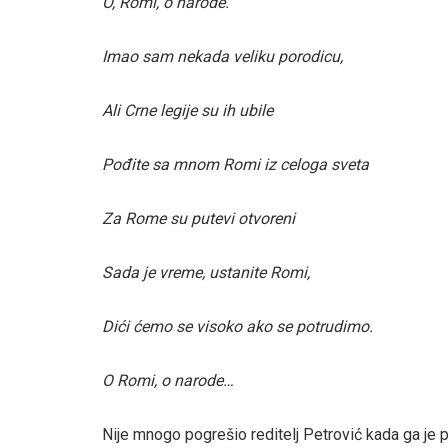
O, Romi, o narode.
Imao sam nekada veliku porodicu,
Ali Crne legije su ih ubile
Pođite sa mnom Romi iz celoga sveta
Za Rome su putevi otvoreni
Sada je vreme, ustanite Romi,
Dići ćemo se visoko ako se potrudimo.
O Romi, o narode…
Nije mnogo pogrešio reditelj Petrović kada ga je p