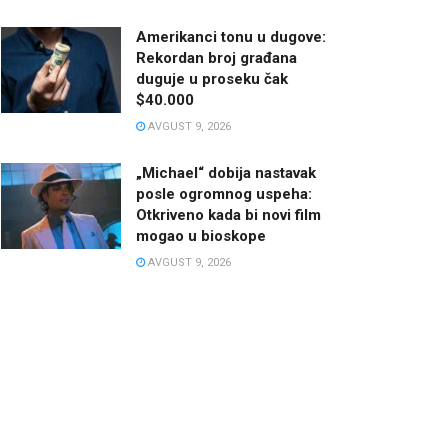
Amerikanci tonu u dugove:
Rekordan broj građana
duguje u proseku čak
$40.000
AVGUST 9, 2026
„Michael“ dobija nastavak
posle ogromnog uspeha:
Otkriveno kada bi novi film
mogao u bioskope
AVGUST 9, 2026