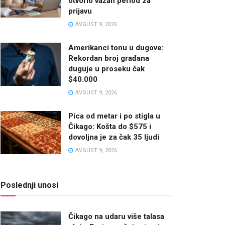
otvorio važan period za
prijavu
AVGUST 9, 2026
Amerikanci tonu u dugove:
Rekordan broj građana
duguje u proseku čak
$40.000
AVGUST 9, 2026
Pica od metar i po stigla u
Čikago: Košta do $575 i
dovoljna je za čak 35 ljudi
AVGUST 9, 2026
Poslednji unosi
Čikago na udaru više talasa