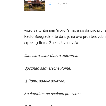
JUL 21, 2026
veze sa teritorijom Srbije. Smatra se da ju je prv
Radio Beograda – te da ju je na ove prostore „doneo
srpskog Roma Žarka Jovanovića:
Išao sam, išao, dugim putevima,
Upoznao sam srećne Rome.
O, Romi, odakle dolazite,
Sa šatorima na srećnim putevima.