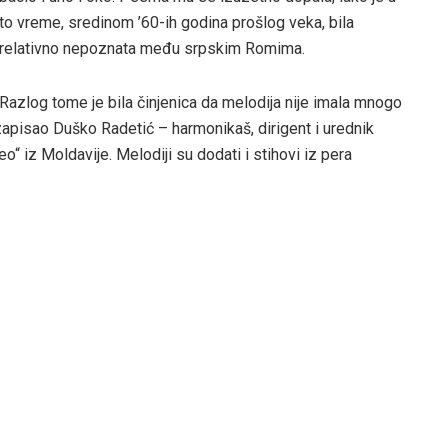
to vreme, sredinom ’60-ih godina prošlog veka, bila
relativno nepoznata među srpskim Romima.
Razlog tome je bila činjenica da melodija nije imala mnogo
i zapisao Duško Radetić – harmonikaš, dirigent i urednik
“ iz Moldavije. Melodiji su dodati i stihovi iz pera