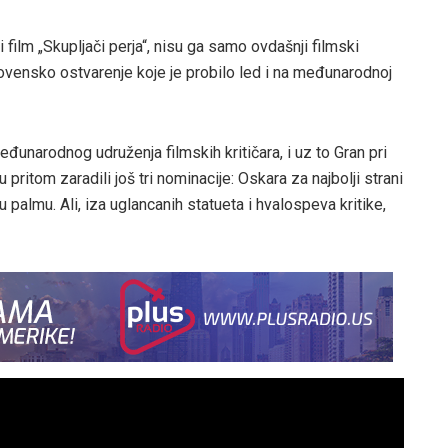
ilm „Skupljači perja“, nisu ga samo ovdašnji filmski
slovensko ostvarenje koje je probilo led i na međunarodnoj
eđunarodnog udruženja filmskih kritičara, i uz to Gran pri
u pritom zaradili još tri nominacije: Oskara za najbolji strani
nu palmu. Ali, iza uglancanih statueta i hvalospeva kritike,