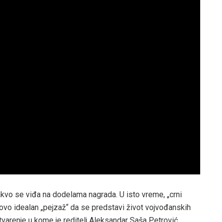
a kakvo se viđa na dodelama nagrada. U isto vreme, „crni
ovo idealan „pejzaž“ da se predstavi život vojvođanskih
stvarenje u kome je reditelj Aleksandar Saša Petrović