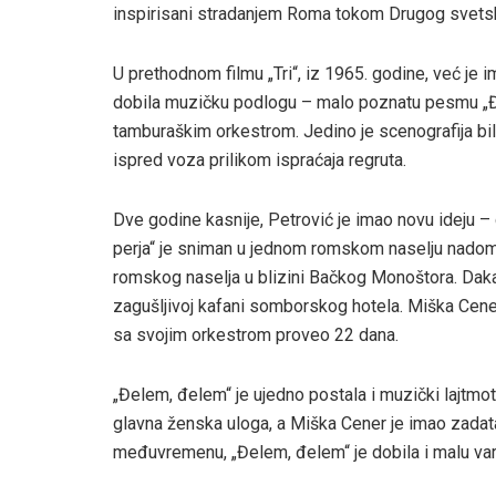
inspirisani stradanjem Roma tokom Drugog svetskog 
U prethodnom filmu „Tri“, iz 1965. godine, već je i
dobila muzičku podlogu – malo poznatu pesmu „Đe
tamburaškim orkestrom. Jedino je scenografija bila
ispred voza prilikom ispraćaja regruta.
Dve godine kasnije, Petrović je imao novu ideju 
perja“ je sniman u jednom romskom naselju nadomak
romskog naselja u blizini Bačkog Monoštora. Dakako,
zagušljivoj kafani somborskog hotela. Miška Cener
sa svojim orkestrom proveo 22 dana.
„Đelem, đelem“ je ujedno postala i muzički lajtmoti
glavna ženska uloga, a Miška Cener je imao zada
međuvremenu, „Đelem, đelem“ je dobila i malu vari