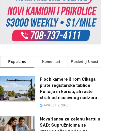
Popularno
Komentari
Poslednji Unosi
Flock kamere širom Čikaga
prate registarske tablice:
Policija ih koristi, ali raste
strah od masovnog nadzora
AVGUST 9, 2026
Nova šansa za zelenu kartu u
SAD: Supružnicima se