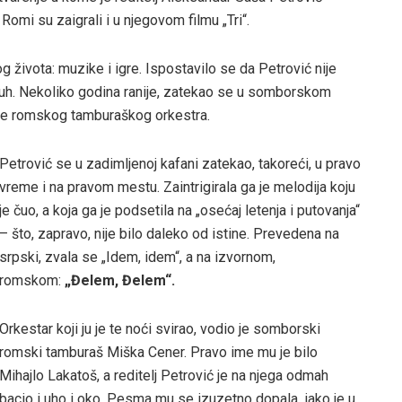
 Romi su zaigrali i u njegovom filmu „Tri“.
g života: muzike i igre. Ispostavilo se da Petrović nije
sluh. Nekoliko godina ranije, zatekao se u somborskom
vuke romskog tamburaškog orkestra.
Petrović se u zadimljenoj kafani zatekao, takoreći, u pravo
vreme i na pravom mestu. Zaintrigirala ga je melodija koju
je čuo, a koja ga je podsetila na „osećaj letenja i putovanja“
– što, zapravo, nije bilo daleko od istine. Prevedena na
srpski, zvala se „Idem, idem“, a na izvornom,
romskom:
„Đelem, Đelem“.
Orkestar koji ju je te noći svirao, vodio je somborski
romski tamburaš Miška Cener. Pravo ime mu je bilo
Mihajlo Lakatoš, a reditelj Petrović je na njega odmah
bacio i uho i oko. Pesma mu se izuzetno dopala, iako je u