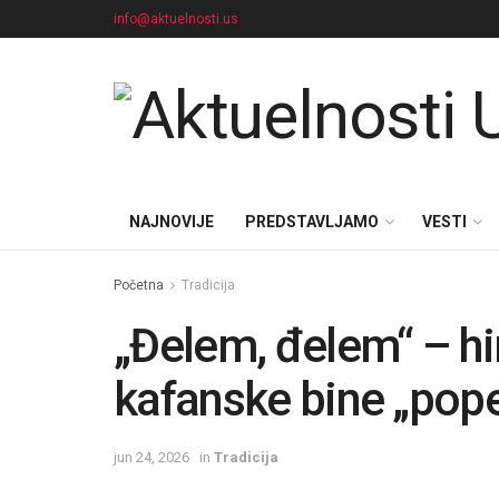
info@aktuelnosti.us
NAJNOVIJE
PREDSTAVLJAMO
VESTI
Početna
Tradicija
„Đelem, đelem“ – hi
kafanske bine „pope
jun 24, 2026
in
Tradicija