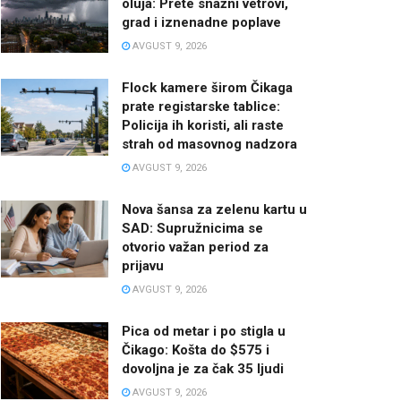
oluja: Prete snažni vetrovi,
grad i iznenadne poplave
AVGUST 9, 2026
Flock kamere širom Čikaga
prate registarske tablice:
Policija ih koristi, ali raste
strah od masovnog nadzora
AVGUST 9, 2026
Nova šansa za zelenu kartu u
SAD: Supružnicima se
otvorio važan period za
prijavu
AVGUST 9, 2026
Pica od metar i po stigla u
Čikago: Košta do $575 i
dovoljna je za čak 35 ljudi
AVGUST 9, 2026