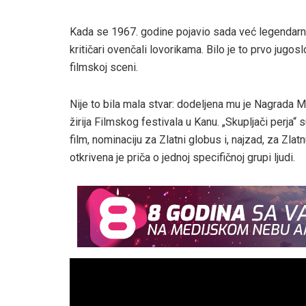
Kada se 1967. godine pojavio sada već legendarni f
kritičari ovenčali lovorikama. Bilo je to prvo jugo
filmskoj sceni.
Nije to bila mala stvar: dodeljena mu je Nagrada M
žirija Filmskog festivala u Kanu. „Skupljači perja“ s
film, nominaciju za Zlatni globus i, najzad, za Zlat
otkrivena je priča o jednoj specifičnoj grupi ljudi.