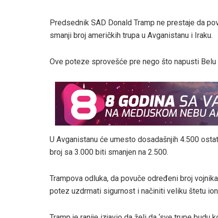
Predsednik SAD Donald Tramp ne prestaje da povl
smanji broj američkih trupa u Avganistanu i Iraku.
Ove poteze sprovešće pre nego što napusti Belu 
U Avganistanu će umesto dosadašnjih 4.500 ostati 
broj sa 3.000 biti smanjen na 2.500.
Trampova odluka, da povuče određeni broj vojnika, i
potez uzdrmati sigurnost i načiniti veliku štetu 
Tramp je ranije izjavio da želi da ‘sve trupe budu 