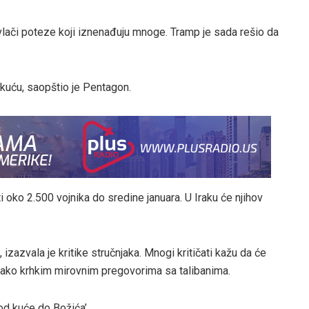
ači poteze koji iznenađuju mnoge. Tramp je sada rešio da
kuću, saopštio je Pentagon.
oko 2.500 vojnika do sredine januara. U Iraku će njihov
zazvala je kritike stručnjaka. Mnogi kritičati kažu da će
ionako krhkim mirovnim pregovorima sa talibanima.
kod kuće do Božića’.