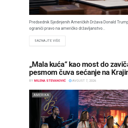
Predsednik Sjedinjenih Američkih Država Donald Trump
ograniči pravo na američko državljanstvo...
DETAILS
SAZNAJTE VIŠE
„Mala kuća“ kao most do zaviča
pesmom čuva sećanje na Kraji
BY
MILENA STEVANOVIĆ
AVGUST 7, 2026
AMERIKA