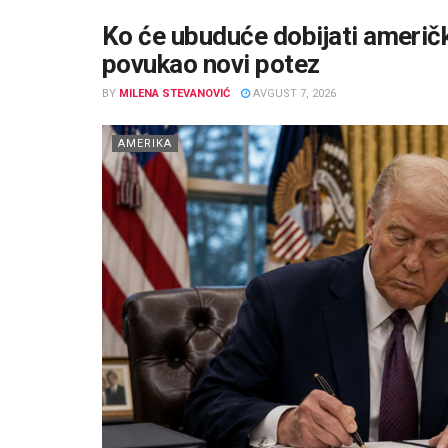
Ko će ubuduće dobijati američ
povukao novi potez
BY
MILENA STEVANOVIĆ
AVGUST 7, 2026
AMERIKA