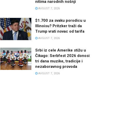
nitima narodnih nošnji
AVGUST 7, 2026
$1.700 za svaku porodicu u
Illinoisu? Pritzker traži da
Trump vrati novac od tarifa
AVGUST 7, 2026
Srbi iz cele Amerike stižu u
Čikago: Serbfest 2026 donosi
tri dana muzike, tradicije i
nezaboravnog provoda
AVGUST 7, 2026