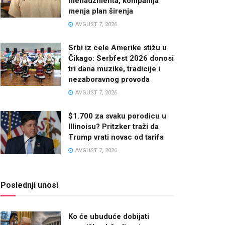
menadžmenta, kompanija
menja plan širenja
AVGUST 7, 2026
Srbi iz cele Amerike stižu u
Čikago: Serbfest 2026 donosi
tri dana muzike, tradicije i
nezaboravnog provoda
AVGUST 7, 2026
$1.700 za svaku porodicu u
Illinoisu? Pritzker traži da
Trump vrati novac od tarifa
AVGUST 7, 2026
Poslednji unosi
Ko će ubuduće dobijati