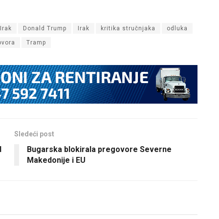
Irak
Donald Trump
Irak
kritika stručnjaka
odluka
ovora
Tramp
Sledeći post
d
Bugarska blokirala pregovore Severne
Makedonije i EU