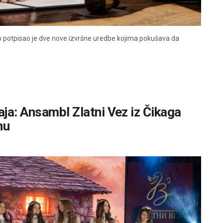
 potpisao je dve nove izvršne uredbe kojima pokušava da
ja: Ansambl Zlatni Vez iz Čikaga
nu