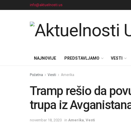
info@aktuelnosti.us
NAJNOVIJE
PREDSTAVLJAMO
VESTI
Početna
Vesti
Amerika
Tramp rešio da pov
trupa iz Avganistana
novembar 18, 2020
in
Amerika
,
Vesti