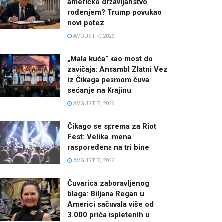
američko državljanstvo
rođenjem? Trump povukao
novi potez
AVGUST 7, 2026
„Mala kuća“ kao most do
zavičaja: Ansambl Zlatni Vez
iz Čikaga pesmom čuva
sećanje na Krajinu
AVGUST 7, 2026
Čikago se sprema za Riot
Fest: Velika imena
raspoređena na tri bine
AVGUST 7, 2026
Čuvarica zaboravljenog
blaga: Biljana Regan u
Americi sačuvala više od
3.000 priča ispletenih u