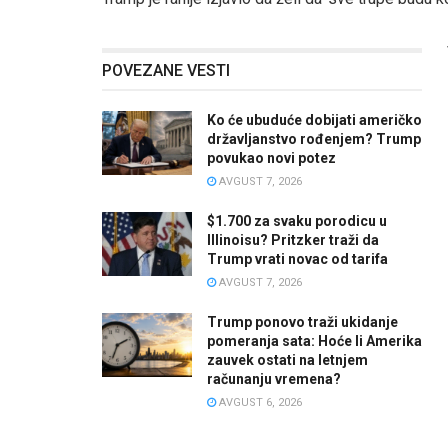
POVEZANE VESTI
Ko će ubuduće dobijati američko
državljanstvo rođenjem? Trump
povukao novi potez
AVGUST 7, 2026
$1.700 za svaku porodicu u
Illinoisu? Pritzker traži da
Trump vrati novac od tarifa
AVGUST 7, 2026
Trump ponovo traži ukidanje
pomeranja sata: Hoće li Amerika
zauvek ostati na letnjem
računanju vremena?
AVGUST 6, 2026