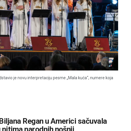
dstavio je novu interpretaciju pesme „Mala kuća“, numere koja
Biljana Regan u Americi sačuvala
u nitima narodnih nošnji