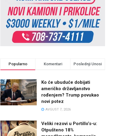
Popularno
Komentari
Poslednji Unosi
Ko će ubuduće dobijati
američko državljanstvo
rođenjem? Trump povukao
novi potez
AVGUST 7, 2026
Veliki rezovi u Portillo’s-u:
Otpušteno 18%