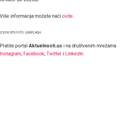
Više informacija možete naći
ovde
.
IZVOR: RTS FOTO: UNSPLASH
Pratite portal
Aktuelnosti.us
i na društvenim mrežama
Instagram
,
Facebook
,
Twitter
i
Linkedin
.