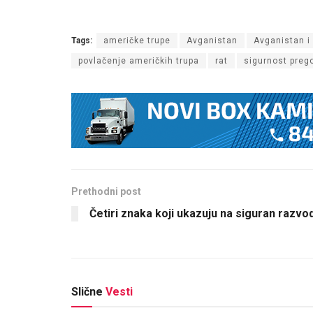
Tags:
američke trupe
Avganistan
Avganistan i 
povlačenje američkih trupa
rat
sigurnost preg
Prethodni post
Četiri znaka koji ukazuju na siguran razvo
Slične
Vesti