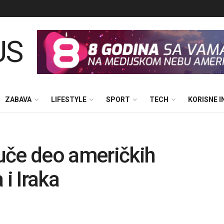
ZABAVA
LIFESTYLE
SPORT
TECH
KORISNE 
uče deo američkih
 i Iraka