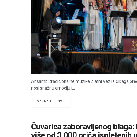
Ansambl tradicionalne muzike Zlatni Vez iz Čikaga pre
nosi snažnu emociju i...
DETAILS
SAZNAJTE VIŠE
Čuvarica zaboravljenog blaga: 
više od 3.000 priča ispletenih 