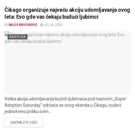
Čikago organizuje najveću akciju udomljavanja ovog
leta: Evo gde vas čekaju budući ljubimci
BY
MILOS KRIVOKAPIĆ
JUL 24, 2026
AMERIKA
Velika akcija udomljavanja kućnih ljubimaca pod nazivom „Super
Adoption Saturday“ održaće se ovog vikenda u Čikagu, nudeći
jedinstvenu priliku svim...
DETAILS
SAZNAJTE VIŠE