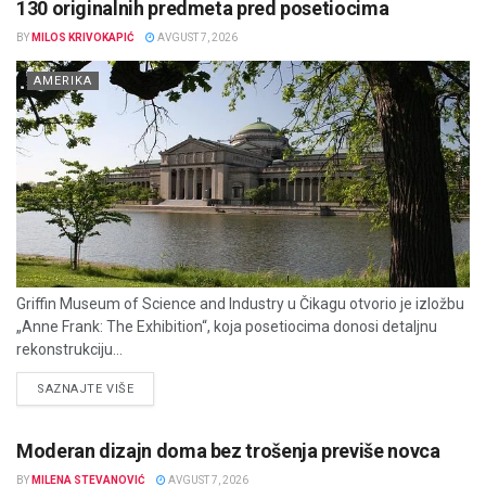
130 originalnih predmeta pred posetiocima
BY
MILOS KRIVOKAPIĆ
AVGUST 7, 2026
AMERIKA
Griffin Museum of Science and Industry u Čikagu otvorio je izložbu
„Anne Frank: The Exhibition“, koja posetiocima donosi detaljnu
rekonstrukciju...
DETAILS
SAZNAJTE VIŠE
Moderan dizajn doma bez trošenja previše novca
BY
MILENA STEVANOVIĆ
AVGUST 7, 2026