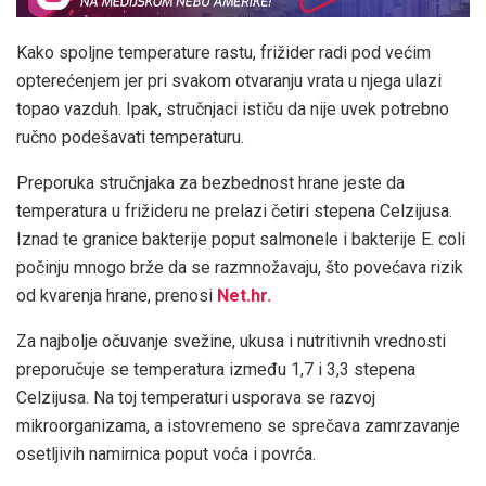
Kako spoljne temperature rastu, frižider radi pod većim
opterećenjem jer pri svakom otvaranju vrata u njega ulazi
topao vazduh. Ipak, stručnjaci ističu da nije uvek potrebno
ručno podešavati temperaturu.
Preporuka stručnjaka za bezbednost hrane jeste da
temperatura u frižideru ne prelazi četiri stepena Celzijusa.
Iznad te granice bakterije poput salmonele i bakterije E. coli
počinju mnogo brže da se razmnožavaju, što povećava rizik
od kvarenja hrane, prenosi
Net.hr.
Za najbolje očuvanje svežine, ukusa i nutritivnih vrednosti
preporučuje se temperatura između 1,7 i 3,3 stepena
Celzijusa. Na toj temperaturi usporava se razvoj
mikroorganizama, a istovremeno se sprečava zamrzavanje
osetljivih namirnica poput voća i povrća.