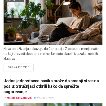
LIFESTYLE
Nova istraživanja pokazuju da Generacija Z potpuno menja način
na koji provodi slobodno vreme. Umesto skupih izlazaka, noćnih
klubova i...
DETAILS
SAZNAJTE VIŠE
Jedna jednostavna navika može da smanji stres na
poslu: Stručnjaci otkrili kako da sprečite
sagorevanje
BY
MILENA STEVANOVIĆ
AVGUST 4, 2026