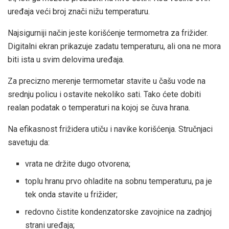
uređaja veći broj znači nižu temperaturu.
Najsigurniji način jeste korišćenje termometra za frižider.
Digitalni ekran prikazuje zadatu temperaturu, ali ona ne mora
biti ista u svim delovima uređaja.
Za precizno merenje termometar stavite u čašu vode na
srednju policu i ostavite nekoliko sati. Tako ćete dobiti
realan podatak o temperaturi na kojoj se čuva hrana.
Na efikasnost frižidera utiču i navike korišćenja. Stručnjaci
savetuju da:
vrata ne držite dugo otvorena;
toplu hranu prvo ohladite na sobnu temperaturu, pa je
tek onda stavite u frižider;
redovno čistite kondenzatorske zavojnice na zadnjoj
strani uređaja;