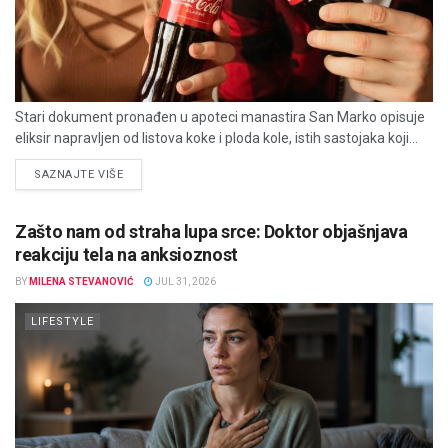
Stari dokument pronađen u apoteci manastira San Marko opisuje
eliksir napravljen od listova koke i ploda kole, istih sastojaka koji...
DETAILS
SAZNAJTE VIŠE
Zašto nam od straha lupa srce: Doktor objašnjava
reakciju tela na anksioznost
BY
MILENA STEVANOVIĆ
JUL 31, 2026
LIFESTYLE