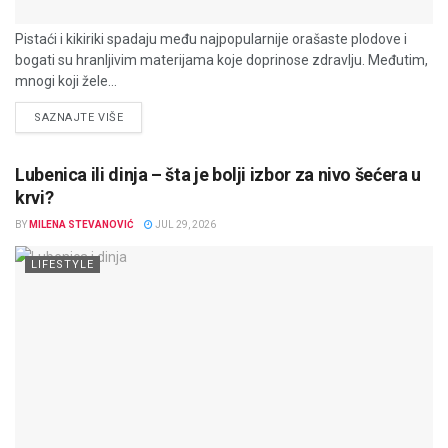
Pistaći i kikiriki spadaju među najpopularnije orašaste plodove i
bogati su hranljivim materijama koje doprinose zdravlju. Međutim,
mnogi koji žele...
DETAILS
SAZNAJTE VIŠE
Lubenica ili dinja – šta je bolji izbor za nivo šećera u
krvi?
BY
MILENA STEVANOVIĆ
JUL 29, 2026
LIFESTYLE