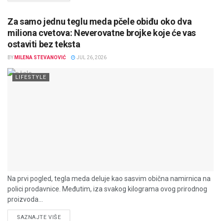
Za samo jednu teglu meda pčele obiđu oko dva
miliona cvetova: Neverovatne brojke koje će vas
ostaviti bez teksta
BY
MILENA STEVANOVIĆ
JUL 26, 2026
LIFESTYLE
Na prvi pogled, tegla meda deluje kao sasvim obična namirnica na
polici prodavnice. Međutim, iza svakog kilograma ovog prirodnog
proizvoda...
DETAILS
SAZNAJTE VIŠE