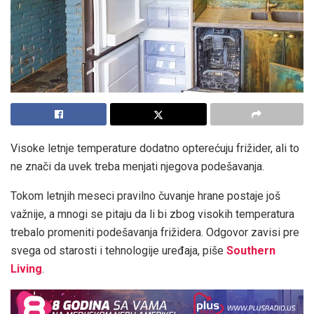
Visoke letnje temperature dodatno opterećuju frižider, ali to
ne znači da uvek treba menjati njegova podešavanja.
Tokom letnjih meseci pravilno čuvanje hrane postaje još
važnije, a mnogi se pitaju da li bi zbog visokih temperatura
trebalo promeniti podešavanja frižidera. Odgovor zavisi pre
svega od starosti i tehnologije uređaja, piše
Southern
Living
.