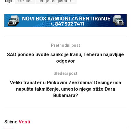
Tags:
Frižider
letnje temperature
Prethodni post
SAD ponovo uvode sankcije Iranu, Teheran najavljuje
odgovor
Sledeći post
Veliki transfer u Pinkovim Zvezdama: Desingerica
napušta takmičenje, umesto njega stiže Dara
Bubamara?
Slične
Vesti