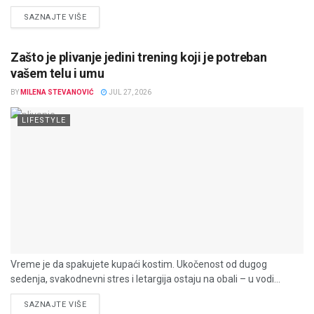
DETAILS
SAZNAJTE VIŠE
Zašto je plivanje jedini trening koji je potreban
vašem telu i umu
BY
MILENA STEVANOVIĆ
JUL 27, 2026
LIFESTYLE
Vreme je da spakujete kupaći kostim. Ukočenost od dugog
sedenja, svakodnevni stres i letargija ostaju na obali – u vodi...
DETAILS
SAZNAJTE VIŠE