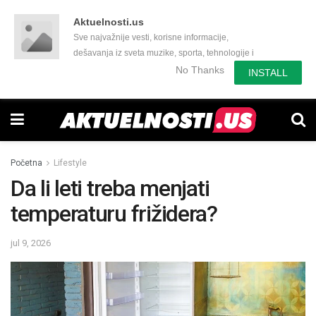
Aktuelnosti.us
Sve najvažnije vesti, korisne informacije,
dešavanja iz sveta muzike, sporta, tehnologije i
još mnogo toga zanimljivog.
No Thanks
INSTALL
Početna
Lifestyle
Da li leti treba menjati
temperaturu frižidera?
jul 9, 2026