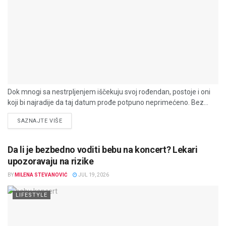
Dok mnogi sa nestrpljenjem iščekuju svoj rođendan, postoje i oni
koji bi najradije da taj datum prođe potpuno neprimećeno. Bez...
DETAILS
SAZNAJTE VIŠE
Da li je bezbedno voditi bebu na koncert? Lekari
upozoravaju na rizike
BY
MILENA STEVANOVIĆ
JUL 19, 2026
LIFESTYLE