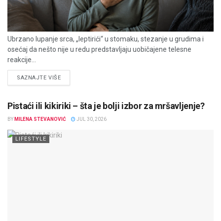
Ubrzano lupanje srca, „leptirići“ u stomaku, stezanje u grudima i
osećaj da nešto nije u redu predstavljaju uobičajene telesne
reakcije...
DETAILS
SAZNAJTE VIŠE
Pistaći ili kikiriki – šta je bolji izbor za mršavljenje?
BY
MILENA STEVANOVIĆ
JUL 30, 2026
LIFESTYLE