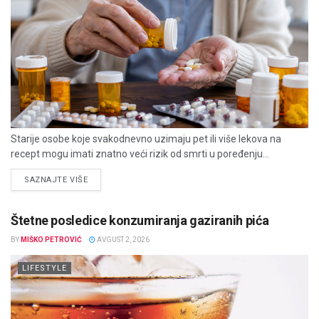
Starije osobe koje svakodnevno uzimaju pet ili više lekova na
recept mogu imati znatno veći rizik od smrti u poređenju...
DETAILS
SAZNAJTE VIŠE
Štetne posledice konzumiranja gaziranih pića
BY
MIŠKO PETROVIĆ
AVGUST 2, 2026
LIFESTYLE