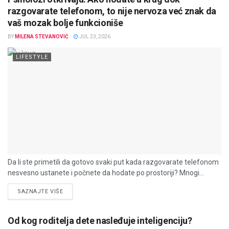
razgovarate telefonom, to nije nervoza već znak da
vaš mozak bolje funkcioniše
BY
MILENA STEVANOVIĆ
JUL 23, 2026
LIFESTYLE
Da li ste primetili da gotovo svaki put kada razgovarate telefonom
nesvesno ustanete i počnete da hodate po prostoriji? Mnogi...
DETAILS
SAZNAJTE VIŠE
Od kog roditelja dete nasleđuje inteligenciju?