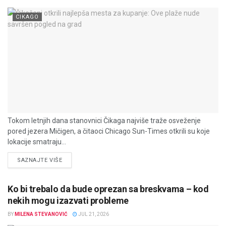
CIKAGO
Tokom letnjih dana stanovnici Čikaga najviše traže osveženje
pored jezera Mičigen, a čitaoci Chicago Sun-Times otkrili su koje
lokacije smatraju...
DETAILS
SAZNAJTE VIŠE
Ko bi trebalo da bude oprezan sa breskvama – kod
nekih mogu izazvati probleme
BY
MILENA STEVANOVIĆ
JUL 21, 2026