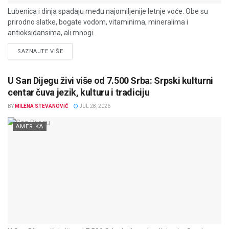
Lubenica i dinja spadaju među najomiljenije letnje voće. Obe su
prirodno slatke, bogate vodom, vitaminima, mineralima i
antioksidansima, ali mnogi...
DETAILS
SAZNAJTE VIŠE
U San Dijegu živi više od 7.500 Srba: Srpski kulturni
centar čuva jezik, kulturu i tradiciju
BY
MILENA STEVANOVIĆ
JUL 28, 2026
AMERIKA