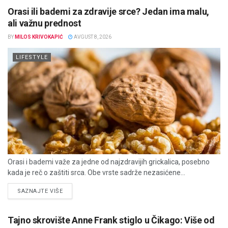
Orasi ili bademi za zdravije srce? Jedan ima malu,
ali važnu prednost
BY
MILOS KRIVOKAPIĆ
AVGUST 8, 2026
LIFESTYLE
Orasi i bademi važe za jedne od najzdravijih grickalica, posebno
kada je reč o zaštiti srca. Obe vrste sadrže nezasićene...
DETAILS
SAZNAJTE VIŠE
Tajno skrovište Anne Frank stiglo u Čikago: Više od