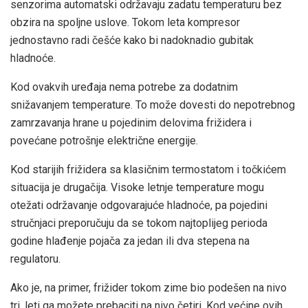
senzorima automatski održavaju zadatu temperaturu bez
obzira na spoljne uslove. Tokom leta kompresor
jednostavno radi češće kako bi nadoknadio gubitak
hladnoće.
Kod ovakvih uređaja nema potrebe za dodatnim
snižavanjem temperature. To može dovesti do nepotrebnog
zamrzavanja hrane u pojedinim delovima frižidera i
povećane potrošnje električne energije.
Kod starijih frižidera sa klasičnim termostatom i točkićem
situacija je drugačija. Visoke letnje temperature mogu
otežati održavanje odgovarajuće hladnoće, pa pojedini
stručnjaci preporučuju da se tokom najtoplijeg perioda
godine hlađenje pojača za jedan ili dva stepena na
regulatoru.
Ako je, na primer, frižider tokom zime bio podešen na nivo
tri, leti ga možete prebaciti na nivo četiri. Kod većine ovih