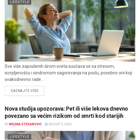
LIFESTYLE
Sve više zaposlenih širom sveta suočava se sa stresom,
iscrpljenošću i sindromom sagorevanja na poslu, posebno oni koji
svakodnevno rade...
DETAILS
SAZNAJTE VIŠE
Nova studija upozorava: Pet ili više lekova dnevno
povezano sa većim rizikom od smrti kod starijih
BY
MILENA STEVANOVIĆ
AVGUST 3, 2026
LIFESTYLE