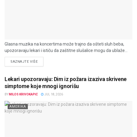
Glasna muzika na koncertima može trajno da ošteti sluh beba,
upozoravaju lekari i ističu da zaštitne slušalice mogu da ublaže...
DETAILS
SAZNAJTE VIŠE
Lekari upozoravaju: Dim iz požara izaziva skrivene
simptome koje mnogi ignorišu
BY
MILOS KRIVOKAPIĆ
JUL 18, 2026
AMERIKA