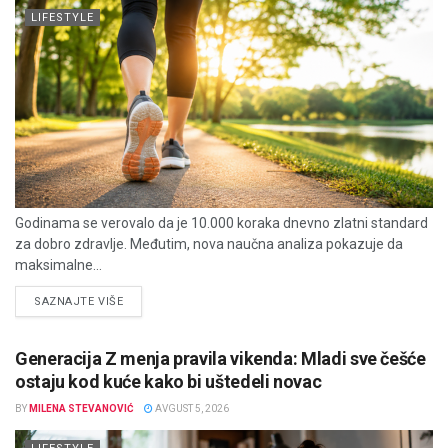
LIFESTYLE
Godinama se verovalo da je 10.000 koraka dnevno zlatni standard
za dobro zdravlje. Međutim, nova naučna analiza pokazuje da
maksimalne...
DETAILS
SAZNAJTE VIŠE
Generacija Z menja pravila vikenda: Mladi sve češće
ostaju kod kuće kako bi uštedeli novac
BY
MILENA STEVANOVIĆ
AVGUST 5, 2026