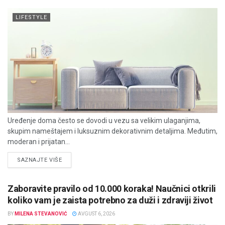
LIFESTYLE
Uređenje doma često se dovodi u vezu sa velikim ulaganjima,
skupim nameštajem i luksuznim dekorativnim detaljima. Međutim,
moderan i prijatan...
DETAILS
SAZNAJTE VIŠE
Zaboravite pravilo od 10.000 koraka! Naučnici otkrili
koliko vam je zaista potrebno za duži i zdraviji život
BY
MILENA STEVANOVIĆ
AVGUST 6, 2026