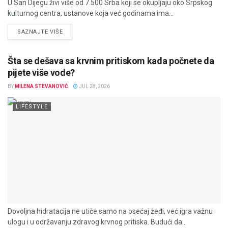
U San Dijegu živi više od 7.500 Srba koji se okupljaju oko Srpskog
kulturnog centra, ustanove koja već godinama ima...
DETAILS
SAZNAJTE VIŠE
Šta se dešava sa krvnim pritiskom kada počnete da
pijete više vode?
BY
MILENA STEVANOVIĆ
JUL 28, 2026
LIFESTYLE
Dovoljna hidratacija ne utiče samo na osećaj žeđi, već igra važnu
ulogu i u održavanju zdravog krvnog pritiska. Budući da...