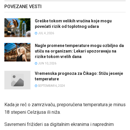
POVEZANE VESTI
Greške tokom velikih vrućina koje mogu
povećati rizik od toplotnog udara
JUL 4, 2026
Nagle promene temperature mogu ozbiljno da
utiču na organizam: Lekari upozoravaju na
rizike tokom vrelih dana
JUN 10, 2026
Vremenska prognoza za Čikago: Stižu jesenje
temperature
SEPTEMBAR 6, 2024
Kada je reč o zamrzivaču, preporučena temperatura je minus
18 stepeni Celzijusa ili niža.
Savremeni frižideri sa digitalnim ekranima i naprednim