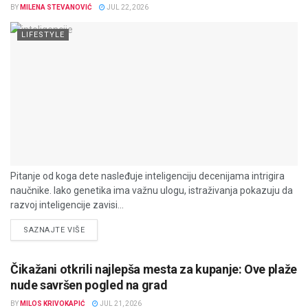
BY
MILENA STEVANOVIĆ
JUL 22, 2026
LIFESTYLE
Pitanje od koga dete nasleđuje inteligenciju decenijama intrigira
naučnike. Iako genetika ima važnu ulogu, istraživanja pokazuju da
razvoj inteligencije zavisi...
DETAILS
SAZNAJTE VIŠE
Čikažani otkrili najlepša mesta za kupanje: Ove plaže
nude savršen pogled na grad
BY
MILOS KRIVOKAPIĆ
JUL 21, 2026