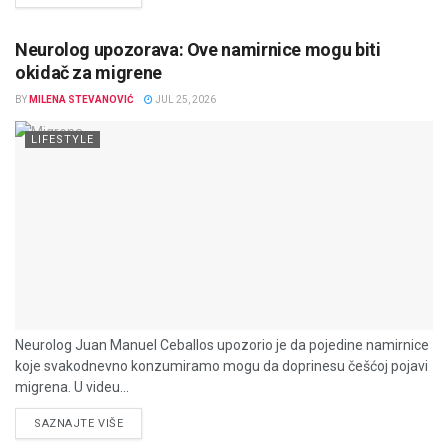
Neurolog upozorava: Ove namirnice mogu biti
okidač za migrene
BY
MILENA STEVANOVIĆ
JUL 25, 2026
LIFESTYLE
Neurolog Juan Manuel Ceballos upozorio je da pojedine namirnice
koje svakodnevno konzumiramo mogu da doprinesu češćoj pojavi
migrena. U videu...
DETAILS
SAZNAJTE VIŠE