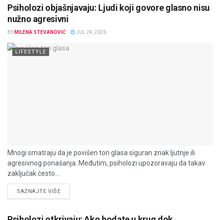
Psiholozi objašnjavaju: Ljudi koji govore glasno nisu
nužno agresivni
BY
MILENA STEVANOVIĆ
JUL 24, 2026
LIFESTYLE
Mnogi smatraju da je povišen ton glasa siguran znak ljutnje ili
agresivnog ponašanja. Međutim, psiholozi upozoravaju da takav
zaključak često...
DETAILS
SAZNAJTE VIŠE
Psiholozi otkrivaju: Ako hodate u krug dok