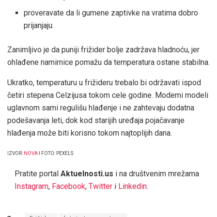
proveravate da li gumene zaptivke na vratima dobro
prijanjaju.
Zanimljivo je da puniji frižider bolje zadržava hladnoću, jer
ohlađene namirnice pomažu da temperatura ostane stabilna.
Ukratko, temperaturu u frižideru trebalo bi održavati ispod
četiri stepena Celzijusa tokom cele godine. Moderni modeli
uglavnom sami regulišu hlađenje i ne zahtevaju dodatna
podešavanja leti, dok kod starijih uređaja pojačavanje
hlađenja može biti korisno tokom najtoplijih dana.
IZVOR:
NOVA
I FOTO: PEXELS
Pratite portal
Aktuelnosti.us
i na društvenim mrežama
Instagram
,
Facebook
,
Twitter
i
Linkedin
.