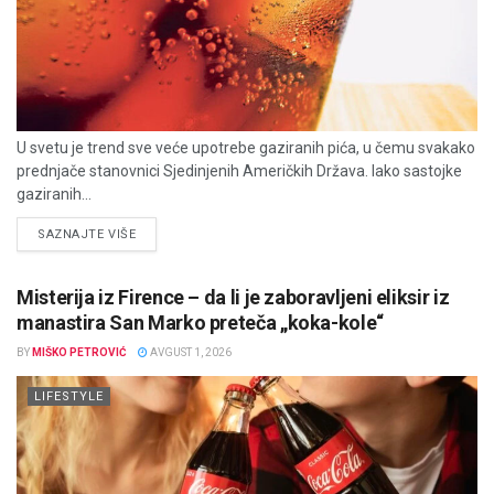
U svetu je trend sve veće upotrebe gaziranih pića, u čemu svakako
prednjače stanovnici Sjedinjenih Američkih Država. Iako sastojke
gaziranih...
DETAILS
SAZNAJTE VIŠE
Misterija iz Firence – da li je zaboravljeni eliksir iz
manastira San Marko preteča „koka-kole“
BY
MIŠKO PETROVIĆ
AVGUST 1, 2026
LIFESTYLE