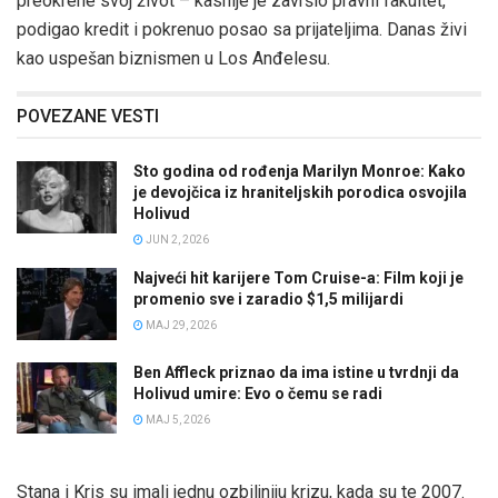
preokrene svoj život – kasnije je završio pravni fakultet,
podigao kredit i pokrenuo posao sa prijateljima. Danas živi
kao uspešan biznismen u Los Anđelesu.
POVEZANE VESTI
Sto godina od rođenja Marilyn Monroe: Kako
je devojčica iz hraniteljskih porodica osvojila
Holivud
JUN 2, 2026
Najveći hit karijere Tom Cruise-a: Film koji je
promenio sve i zaradio $1,5 milijardi
MAJ 29, 2026
Ben Affleck priznao da ima istine u tvrdnji da
Holivud umire: Evo o čemu se radi
MAJ 5, 2026
Stana i Kris su imali jednu ozbiljniju krizu, kada su te 2007.