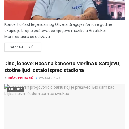
Koncert u čast legendarnog Olivera Dragojevića i ove godine
okupio je brojne poštovaoce njegove muzike u Hrvatskoj.
Manifestacija se održava...
DETAILS
SAZNAJTE VIŠE
Dino, lopove: Haos na koncertu Merlina u Sarajevu,
stotine ljudi ostalo ispred stadiona
BY
MIŠKO PETROVIĆ
AVGUST 2, 2026
MUZIKA