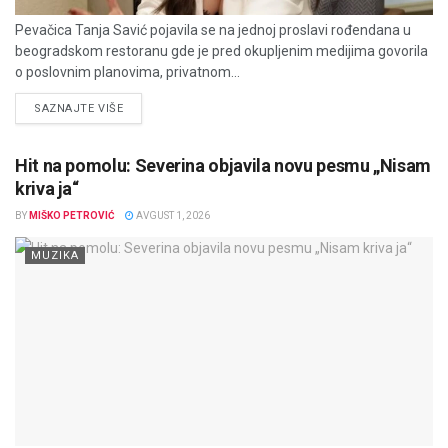
Pevačica Tanja Savić pojavila se na jednoj proslavi rođendana u
beogradskom restoranu gde je pred okupljenim medijima govorila
o poslovnim planovima, privatnom...
DETAILS
SAZNAJTE VIŠE
Hit na pomolu: Severina objavila novu pesmu „Nisam
kriva ja“
BY
MIŠKO PETROVIĆ
AVGUST 1, 2026
MUZIKA