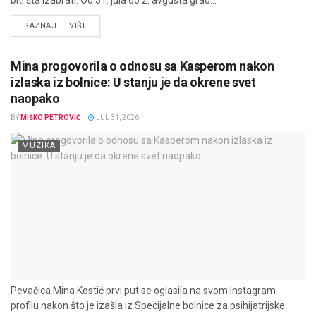
biti šta izabrati. Od 31. jula do 2. avgusta grad...
DETAILS
SAZNAJTE VIŠE
Mina progovorila o odnosu sa Kasperom nakon
izlaska iz bolnice: U stanju je da okrene svet
naopako
BY
MIŠKO PETROVIĆ
JUL 31, 2026
MUZIKA
Pevačica Mina Kostić prvi put se oglasila na svom Instagram
profilu nakon što je izašla iz Specijalne bolnice za psihijatrijske