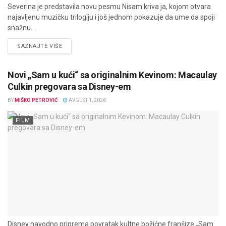
Severina je predstavila novu pesmu Nisam kriva ja, kojom otvara
najavljenu muzičku trilogiju i još jednom pokazuje da ume da spoji
snažnu...
DETAILS
SAZNAJTE VIŠE
Novi „Sam u kući“ sa originalnim Kevinom: Macaulay
Culkin pregovara sa Disney-em
BY
MIŠKO PETROVIĆ
AVGUST 1, 2026
FILM
Disney navodno priprema povratak kultne božićne franšize „Sam