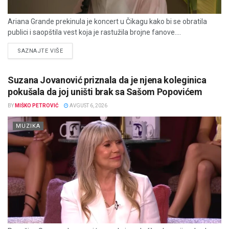
Ariana Grande prekinula je koncert u Čikagu kako bi se obratila
publici i saopštila vest koja je rastužila brojne fanove....
DETAILS
SAZNAJTE VIŠE
Suzana Jovanović priznala da je njena koleginica
pokušala da joj uništi brak sa Sašom Popovićem
BY
MIŠKO PETROVIĆ
AVGUST 6, 2026
MUZIKA