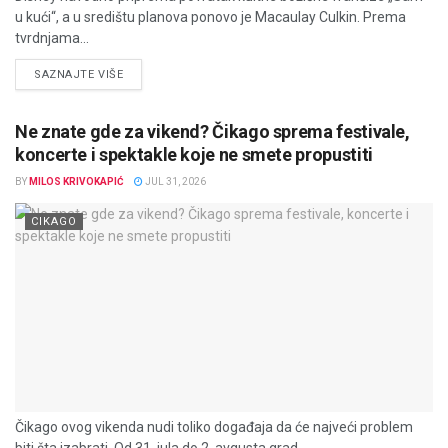
u kući“, a u središtu planova ponovo je Macaulay Culkin. Prema
tvrdnjama...
DETAILS
SAZNAJTE VIŠE
Ne znate gde za vikend? Čikago sprema festivale,
koncerte i spektakle koje ne smete propustiti
BY
MILOS KRIVOKAPIĆ
JUL 31, 2026
CIKAGO
Čikago ovog vikenda nudi toliko događaja da će najveći problem