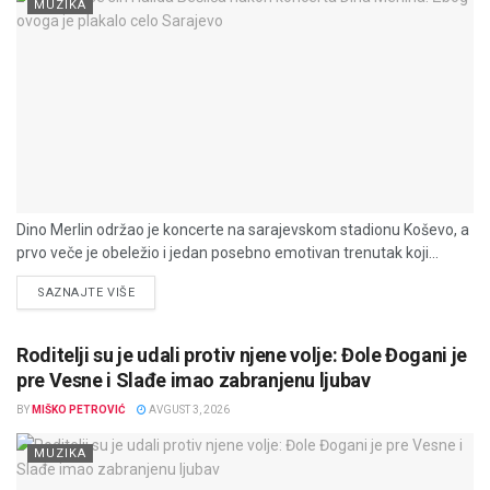
MUZIKA
Dino Merlin održao je koncerte na sarajevskom stadionu Koševo, a
prvo veče je obeležio i jedan posebno emotivan trenutak koji...
DETAILS
SAZNAJTE VIŠE
Roditelji su je udali protiv njene volje: Đole Đogani je
pre Vesne i Slađe imao zabranjenu ljubav
BY
MIŠKO PETROVIĆ
AVGUST 3, 2026
MUZIKA