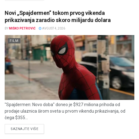
Novi „Spajdermen“ tokom prvog vikenda
prikazivanja zaradio skoro milijardu dolara
BY
MIŠKO PETROVIĆ
AVGUST 4, 2026
FILM
"Spajdermen: Novo doba" doneo je $927 miliona prihoda od
prodaje ulaznica širom sveta u prvom vikendu prikazivanja, od
čega $355...
DETAILS
SAZNAJTE VIŠE