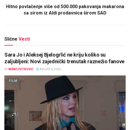
Hitno povlačenje više od 500.000 pakovanja makarona
sa sirom iz Aldi prodavnica širom SAD
Slične
Vesti
Sara Jo i Aleksej Bjelogrlić ne kriju koliko su
zaljubljeni: Novi zajednički trenutak raznežio fanove
BY
MIŠKO PETROVIĆ
AVGUST 6, 2026
FILM