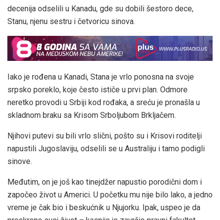
decenija odselili u Kanadu, gde su dobili šestoro dece,
Stanu, njenu sestru i četvoricu sinova.
Iako je rođena u Kanadi, Stana je vrlo ponosna na svoje
srpsko poreklo, koje često ističe u prvi plan. Odmore
neretko provodi u Srbiji kod rođaka, a sreću je pronašla u
skladnom braku sa Krisom Srboljubom Brkljačem.
Njihovi putevi su bili vrlo slični, pošto su i Krisovi roditelji
napustili Jugoslaviju, odselili se u Australiju i tamo podigli
sinove.
Međutim, on je još kao tinejdžer napustio porodični dom i
započeo život u Americi. U početku mu nije bilo lako, a jedno
vreme je čak bio i beskućnik u Njujorku. Ipak, uspeo je da