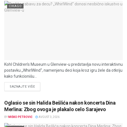
CIKAGO
Kohl Children’s Museum u Glenview-u predstavlja novu interaktivnu
postavku „WhirlWind“, namenjenu deci koja kroz igru žele da otkriju
kako funkcionišu...
DETAILS
SAZNAJTE VIŠE
Oglasio se sin Halida Bešlića nakon koncerta Dina
Merlina: Zbog ovoga je plakalo celo Sarajevo
BY
MIŠKO PETROVIĆ
AVGUST 3, 2026