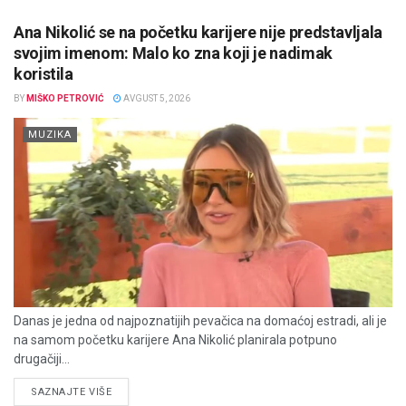
Ana Nikolić se na početku karijere nije predstavljala
svojim imenom: Malo ko zna koji je nadimak
koristila
BY
MIŠKO PETROVIĆ
AVGUST 5, 2026
MUZIKA
Danas je jedna od najpoznatijih pevačica na domaćoj estradi, ali je
na samom početku karijere Ana Nikolić planirala potpuno
drugačiji...
DETAILS
SAZNAJTE VIŠE