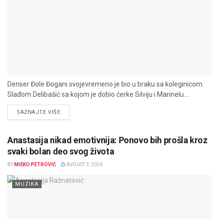
Denser Đole Đogani svojevremeno je bio u braku sa koleginicom
Slađom Delibašić sa kojom je dobio ćerke Silviju i Marinelu....
DETAILS
SAZNAJTE VIŠE
Anastasija nikad emotivnija: Ponovo bih prošla kroz
svaki bolan deo svog života
BY
MIŠKO PETROVIĆ
AVGUST 3, 2026
MUZIKA