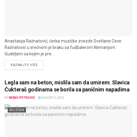
Anastasija Ražnatović, ćerka muzičke zvezde Svetlane Cece
Ražnatović u srećnom je braku sa fudbalerom Nemanjom
Gudeljem sa kojim je pre...
DETAILS
SAZNAJTE VIŠE
Legla sam na beton, mislila sam da umirem: Slavica
Ćukteraš godinama se borila sa paničnim napadima
BY
MIŠKO PETROVIĆ
AVGUST 3, 2026
MUZIKA