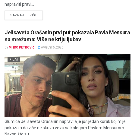
napraviti pravi...
DETAILS
SAZNAJTE VIŠE
Jelisaveta Orašanin prvi put pokazala Pavla Mensura
na mrežama: Više ne kriju ljubav
BY
MIŠKO PETROVIĆ
AVGUST 5, 2026
FILM
Glumica Jelisaveta Orašanin napravila je još jedan korak kojim je
pokazala da više ne skriva vezu sa kolegom Pavlom Mensurom.
Nakon što su...