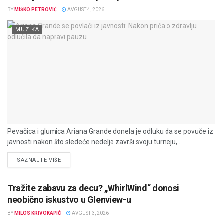
BY
MIŠKO PETROVIĆ
AVGUST 4, 2026
MUZIKA
Pevačica i glumica Ariana Grande donela je odluku da se povuče iz
javnosti nakon što sledeće nedelje završi svoju turneju,...
DETAILS
SAZNAJTE VIŠE
Tražite zabavu za decu? „WhirlWind“ donosi
neobično iskustvo u Glenview-u
BY
MILOS KRIVOKAPIĆ
AVGUST 3, 2026