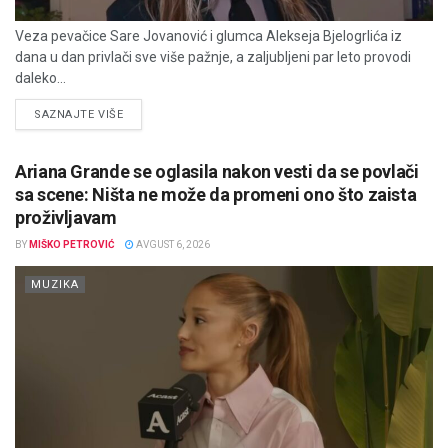
Veza pevačice Sare Jovanović i glumca Alekseja Bjelogrlića iz
dana u dan privlači sve više pažnje, a zaljubljeni par leto provodi
daleko...
DETAILS
SAZNAJTE VIŠE
Ariana Grande se oglasila nakon vesti da se povlači
sa scene: Ništa ne može da promeni ono što zaista
proživljavam
BY
MIŠKO PETROVIĆ
AVGUST 6, 2026
MUZIKA