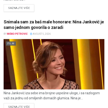
DETAILS
SAZNAJTE VIŠE
Snimala sam za baš male honorare: Nina Janković je
samo jednom govorila o zaradi
BY
MIŠKO PETROVIĆ
AVGUST 5, 2026
FILM
Nina Janković iza sebe ima brojne uspešne uloge, i sa razlogom
važi za jednu od omiljenih domaćih glumica. Nina je...
DETAILS
SAZNAJTE VIŠE