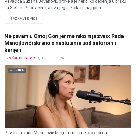
Pevačica Suzana Jovanović provela je nekoliko decenija u braku
sa Sašom Popovićem, a uz njega je bila i u najgorim...
DETAILS
SAZNAJTE VIŠE
Ne pevam u Crnoj Gori jer me niko nije zvao: Rada
Manojlović iskreno o nastupima pod šatorom i
karijeri
BY
MIŠKO PETROVIĆ
AVGUST 6, 2026
MUZIKA
Pevačica Rada Manojlović letnju turneju ne provodi na