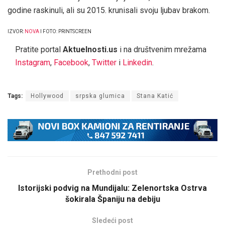
godine raskinuli, ali su 2015. krunisali svoju ljubav brakom.
IZVOR:
NOVA
I FOTO: PRINTSCREEN
Pratite portal
Aktuelnosti.us
i na društvenim mrežama
Instagram
,
Facebook
,
Twitter
i
Linkedin
.
Tags:
Hollywood
srpska glumica
Stana Katić
Prethodni post
Istorijski podvig na Mundijalu: Zelenortska Ostrva
šokirala Španiju na debiju
Sledeći post