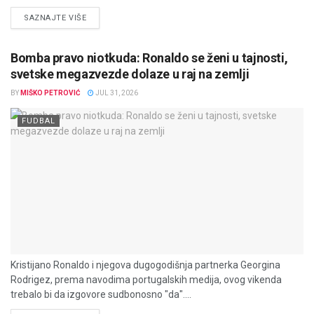
DETAILS
SAZNAJTE VIŠE
Bomba pravo niotkuda: Ronaldo se ženi u tajnosti,
svetske megazvezde dolaze u raj na zemlji
BY
MIŠKO PETROVIĆ
JUL 31, 2026
FUDBAL
Kristijano Ronaldo i njegova dugogodišnja partnerka Georgina
Rodrigez, prema navodima portugalskih medija, ovog vikenda
trebalo bi da izgovore sudbonosno "da"....