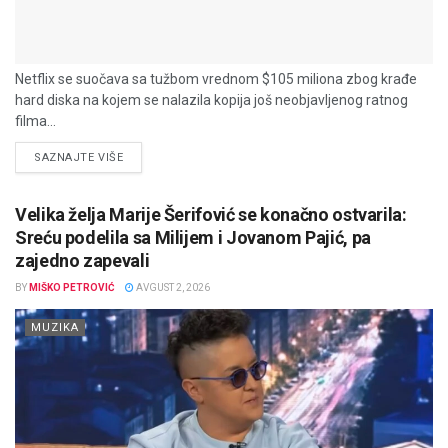
Netflix se suočava sa tužbom vrednom $105 miliona zbog krađe
hard diska na kojem se nalazila kopija još neobjavljenog ratnog
filma...
DETAILS
SAZNAJTE VIŠE
Velika želja Marije Šerifović se konačno ostvarila:
Sreću podelila sa Milijem i Jovanom Pajić, pa
zajedno zapevali
BY
MIŠKO PETROVIĆ
AVGUST 2, 2026
MUZIKA