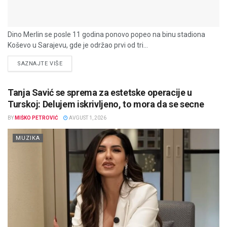
Dino Merlin se posle 11 godina ponovo popeo na binu stadiona
Koševo u Sarajevu, gde je održao prvi od tri...
DETAILS
SAZNAJTE VIŠE
Tanja Savić se sprema za estetske operacije u
Turskoj: Delujem iskrivljeno, to mora da se secne
BY
MIŠKO PETROVIĆ
AVGUST 1, 2026
MUZIKA