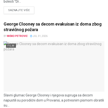
bolesti "Dr...
DETAILS
SAZNAJTE VIŠE
George Clooney sa decom evakuisan iz doma zbog
stravičnog požara
BY
MIŠKO PETROVIĆ
JUL 31, 2026
FILM
Slavni glumac George Clooney i njegova supruga sa decom
napustili su porodični dom u Provansi, a potresnim pismom obratili
su...