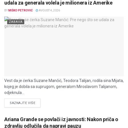
udala za generala volela je milionera iz Amerike
BY
MIŠKO PETROVIĆ
AVGUST 4, 2026
ZABAVA
Vest da je ćerka Suzane Mančić, Teodora Talijan, rodila sina Mijata,
kojeg je dobila sa suprugom, generalom Miroslavom Talijanom,
odjeknula...
DETAILS
SAZNAJTE VIŠE
Ariana Grande se povlači iz javnosti: Nakon priča o
zdravlju odlučila da napravi pauzu