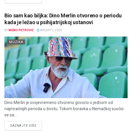
Bio sam kao biljka: Dino Merlin otvoreno o periodu
kada je ležao u psihijatrijskoj ustanovi
BY
MIŠKO PETROVIĆ
AVGUST 5, 2026
MUZIKA
Dino Merlin je svojevremeno otvoreno govorio o jednom od
najmračnijih perioda u životu. Tokom boravka u Nemačkoj suočio
se sa...
DETAILS
SAZNAJTE VIŠE