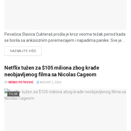
Pevačica Slavica Ćukteraš prošla je kroz veoma težak period kada
se borila sa anksioznim poremećajem i napadima panike. Sve je...
DETAILS
SAZNAJTE VIŠE
Netflix tužen za $105 miliona zbog krađe
neobjavljenog filma sa Nicolas Cageom
BY
MIŠKO PETROVIĆ
AVGUST 2, 2026
FILM