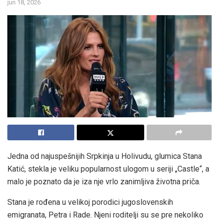
jun 18, 2026
Jedna od najuspešnijih Srpkinja u Holivudu, glumica Stana
Katić, stekla je veliku popularnost ulogom u seriji „Castle“, a
malo je poznato da je iza nje vrlo zanimljiva životna priča.
Stana je rođena u velikoj porodici jugoslovenskih
emigranata, Petra i Rade. Njeni roditelji su se pre nekoliko