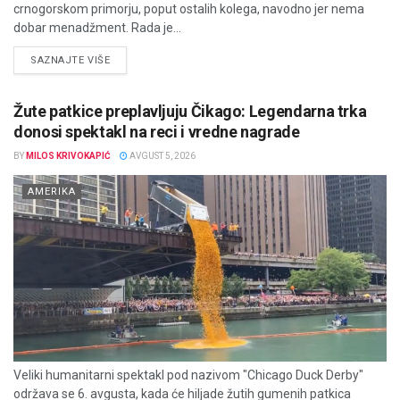
crnogorskom primorju, poput ostalih kolega, navodno jer nema
dobar menadžment. Rada je...
DETAILS
SAZNAJTE VIŠE
Žute patkice preplavljuju Čikago: Legendarna trka
donosi spektakl na reci i vredne nagrade
BY
MILOS KRIVOKAPIĆ
AVGUST 5, 2026
AMERIKA
Veliki humanitarni spektakl pod nazivom "Chicago Duck Derby"
održava se 6. avgusta, kada će hiljade žutih gumenih patkica