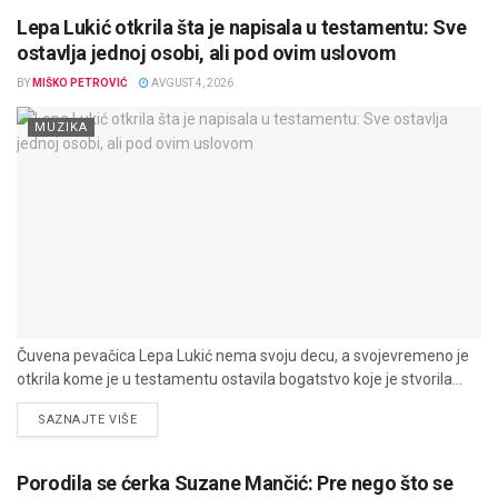
Lepa Lukić otkrila šta je napisala u testamentu: Sve
ostavlja jednoj osobi, ali pod ovim uslovom
BY
MIŠKO PETROVIĆ
AVGUST 4, 2026
MUZIKA
Čuvena pevačica Lepa Lukić nema svoju decu, a svojevremeno je
otkrila kome je u testamentu ostavila bogatstvo koje je stvorila...
DETAILS
SAZNAJTE VIŠE
Porodila se ćerka Suzane Mančić: Pre nego što se