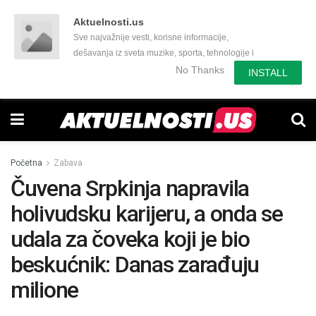
Aktuelnosti.us
Sve najvažnije vesti, korisne informacije,
dešavanja iz sveta muzike, sporta, tehnologije i
još mnogo toga zanimljivog.
No Thanks
INSTALL
Početna
Zabava
Čuvena Srpkinja napravila
holivudsku karijeru, a onda se
udala za čoveka koji je bio
beskućnik: Danas zarađuju
milione