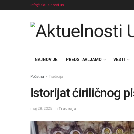
info@aktuelnosti.us
NAJNOVIJE
PREDSTAVLJAMO
VESTI
Početna
Tradicija
Istorijat ćiriličnog 
maj 28, 2025
in
Tradicija