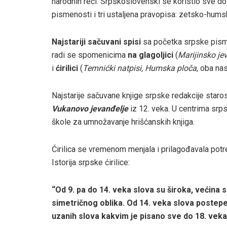
narodnih reči. Srpskoslovenski se koristio sve do 
pismenosti i tri ustaljena pravopisa: zetsko-humski
Najstariji sačuvani spisi
sa početka srpske pisme
radi se spomenicima
na glagoljici
(
Marijinsko je
i
ćirilici
(
Temnićki natpisi, Humska ploča
, oba na
Najstarije sačuvane knjige srpske redakcije star
Vukanovo jevanđelje
iz 12. veka. U centrima srp
škole za umnožavanje hrišćanskih knjiga.
Ćirilica se vremenom menjala i prilagođavala potr
Istorija srpske ćirilice:
“Od 9. pa do 14. veka slova su široka, većina s
simetričnog oblika. Od 14. veka slova postepe
uza­nih slova kakvim je pisano sve do 18. vek