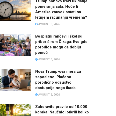
Trump ponovo traži ukidanje
pomeranja sata: Hoće li
Amerika zauvek ostati na
letnjem računanju vremena?
AVGUST 6, 2026
Besplatni rančevi i školski
pribor širom Čikaga: Evo gde
porodice mogu da dobiju
pomoć
AVGUST 6, 2026
Nova Trump-ova mera za
zaposlene: Plaćeno
porodično odsustvo
dostupnije nego ikada
AVGUST 6, 2026
Zaboravite pravilo od 10.000
koraka! Naučnici otkrili koliko