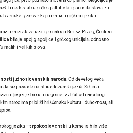
glagoljicu, prvo poznato slovensko pismo. Glagoljica je
rešila nedostatke grčkog alfabeta i ponudila slova za
slovenske glasove kojih nema u grčkom jeziku.
sima menja slovenski i po nalogu Borisa Prvog,
Ćirilovi
ilica
bila je spoj glagoljice i grčkog unicijala, odnosno
 malih i velikih slova.
nosti južnoslovenskih naroda
. Od devetog veka
ju da se prevode na staroslovenski jezik. Srbima
razumljiv jer je bio u mnogome različit od narodnog
im narodima približi hrišćansku kulturu i duhovnost, ali i
spisa.
nskog jezika –
srpskoslovenski
, u kome je bilo više