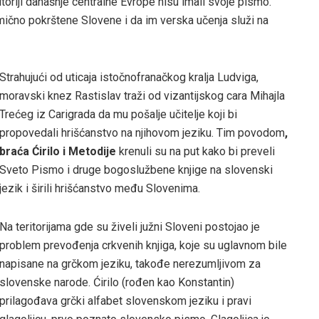
oriji današnje centralne Evrope nisu imali svoje pismo.
limično pokrštene Slovene i da im verska učenja služi na
Strahujući od uticaja istočnofranačkog kralja Ludviga,
moravski knez Rastislav traži od vizantijskog cara Mihajla
Trećeg iz Carigrada da mu pošalje učitelje koji bi
propovedali hrišćanstvo na njihovom jeziku. Tim povodom
,
braća Ćirilo i Metodije
krenuli su na put kako bi preveli
Sveto Pismo i druge bogoslužbene knjige na slovenski
jezik i širili hrišćanstvo među Slovenima.
Na teritorijama gde su živeli južni Sloveni postojao je
problem prevođenja crkvenih knjiga, koje su uglavnom bile
napisane na grčkom jeziku, takođe nerezumljivom za
slovenske narode. Ćirilo (rođen kao Konstantin)
prilagođava grčki alfabet slovenskom jeziku i pravi