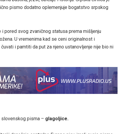
inično pismo dodatno oplemenjuje bogatstvo srpskog
 je i pored svog zvaničnog statusa prema mišljenju
grožena. U vremenima kad se ceni originalnost i
čuvati i pamtiti da put za njeno ustanovljenje nije bio ni
og slovenskog pisma –
glagoljice.