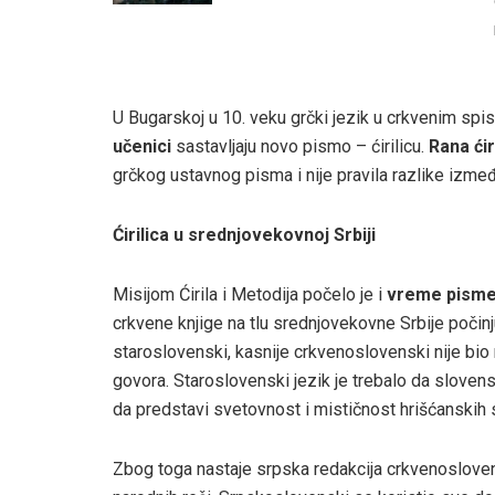
U Bugarskoj u 10. veku grčki jezik u crkvenim spi
učenici
sastavljaju novo pismo – ćirilicu.
Rana ćir
grčkog ustavnog pisma i nije pravila razlike između
Ćirilica u srednjovekovnoj Srbiji
Misijom Ćirila i Metodija počelo je i
vreme pisme
crkvene knjige na tlu srednjovekovne Srbije počin
staroslovenski, kasnije crkvenoslovenski nije bio 
govora. Staroslovenski jezik je trebalo da slovensk
da predstavi svetovnost i mističnost hrišćanskih 
Zbog toga nastaje srpska redakcija crkvenoslove