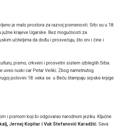
eno je malo prostora za razvoj pismenosti. Srbi su u 18.
u južne krajeve Ugarske. Bez mogućnosti za
skim učiteljima da dođu i prosvećuju, što oni i čine i
ulturu, pismo, crkveni i prosvetni sistem izbleglih Srba.
 je uveo ruski car Petar Veliki. Zbog nametnutog
 drugoj polovini 18. veka se u Beču štampaju srpske knjige
kom i pismom koji bi odgovarao narodnom jeziku. Ključne
alj, Jernej Kopitar i Vuk Stefanović Karadžić.
Sava