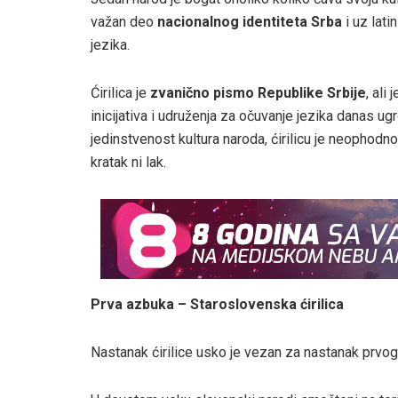
važan deo
nacionalnog identiteta Srba
i uz lat
jezika.
Ćirilica je
zvanično pismo Republike Srbije
, ali
inicijativa i udruženja za očuvanje jezika danas u
jedinstvenost kultura naroda, ćirilicu je neophodno 
kratak ni lak.
Prva azbuka – Staroslovenska ćirilica
Nastanak ćirilice usko je vezan za nastanak prv