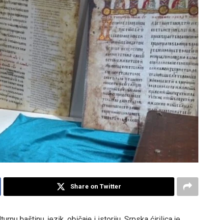
Share on Twitter
nu baštinu, jezik, običaje i istoriju. Srpska ćirilica je