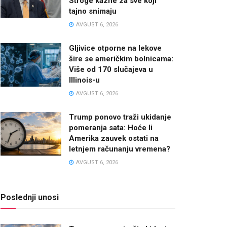
Stroge kazne za sve koji
tajno snimaju
AVGUST 6, 2026
Gljivice otporne na lekove
šire se američkim bolnicama:
Više od 170 slučajeva u
Illinois-u
AVGUST 6, 2026
Trump ponovo traži ukidanje
pomeranja sata: Hoće li
Amerika zauvek ostati na
letnjem računanju vremena?
AVGUST 6, 2026
Poslednji unosi