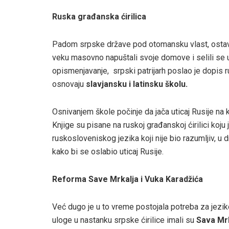
Ruska građanska ćirilica
Padom srpske države pod otomansku vlast, ostavlj
veku masovno napuštali svoje domove i selili se 
opismenjavanje, srpski patrijarh poslao je dopis ru
osnovaju
slavjansku i latinsku školu.
Osnivanjem škole počinje da jača uticaj Rusije na k
Knjige su pisane na ruskoj građanskoj ćirilici koju
ruskosloveniskog jezika koji nije bio razumljiv, u
kako bi se oslabio uticaj Rusije.
Reforma Save Mrkalja i Vuka Karadžića
Već dugo je u to vreme postojala potreba za jezi
uloge u nastanku srpske ćirilice imali su
Sava Mrk