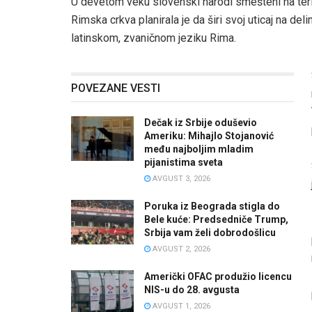
U devetom veku slovenski narodi smešteni na terit
Rimska crkva planirala je da širi svoj uticaj na de
latinskom, zvaničnom jeziku Rima.
POVEZANE VESTI
Dečak iz Srbije oduševio
Ameriku: Mihajlo Stojanović
među najboljim mladim
pijanistima sveta
AVGUST 3, 2026
Poruka iz Beograda stigla do
Bele kuće: Predsedniče Trump,
Srbija vam želi dobrodošlicu
AVGUST 2, 2026
Američki OFAC produžio licencu
NIS-u do 28. avgusta
AVGUST 1, 2026