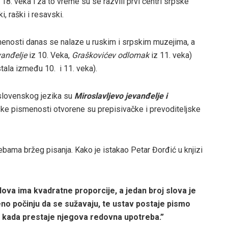
18. veka i za to vreme su se razvili prvi centri srpske
, raški i resavski.
nosti danas se nalaze u ruskim i srpskim muzejima, a
vanđelje
iz 10. Veka,
Graškovićev odlomak
iz 11. veka)
stala između 10. i 11. veka).
oslovenskog jezika su
Miroslavljevo jevanđelje i
ske pismenosti otvorene su prepisivačke i prevoditeljske
ebama bržeg pisanja. Kako je istakao Petar Đorđić u knjizi
lo­va ima kvadratne proporcije, a jedan broj slova je
no počinju da se sužavaju, te ustav postaje pismo
a kada prestaje njegova redovna upotreba.”