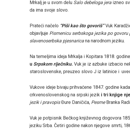
Mrkalj je u svom delu
Salo debeloga jera
izneo svo
da ima svoje slovo.
Prateći načelo
“Piši kao što govoriš”
Vuk Karadžić
objavljuje
Pismenicu serbskoga jezika po govoru
slavenoserbska pjesnarica
na narodnom jeziku.
Na temeljima ideja Mrkalja i Kopitara 1818. godine
u
Srpskom riječniku.
Vuk je iz azbuke izbacio nek
staroslovenske, preuzeo slovo J iz latinice i uveo pe
Vukove ideje bivaju prihvaćene 1847. godine kada
crkvenoslovenskog na srpski jezik
i tri knjige 
jezik i pravopis
Đure Daničića,
Pesme
Branka Radi
Vuk je potpisnik Bečkog književnog dogovora 185
jeziku Srba. Četiri godine nakon njegove smrti, 186