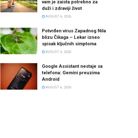
vam je zaista potrebno za
duži i zdraviji život
AVGUST 6, 2026
Potvrđen virus Zapadnog Nila
blizu Čikaga – Lekar izneo
spisak ključnih simptoma
AVGUST 6, 2026
Google Assistant nestaje sa
telefona: Gemini preuzima
Android
AVGUST 6, 2026