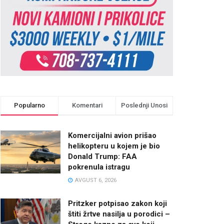
Popularno
Komentari
Poslednji Unosi
Komercijalni avion prišao
helikopteru u kojem je bio
Donald Trump: FAA
pokrenula istragu
AVGUST 6, 2026
Pritzker potpisao zakon koji
štiti žrtve nasilja u porodici –