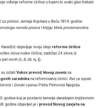
je viđenje reforme ćirilice u kojem bi svaki glas trebalo
 uz pomoć Jerneja Kopitara u Beču 1814. godine
 prostoga naroda pisana
i knjigu
Mala prostonarodna
 Karadžić objavljuje svoju ideju
reforme ćirilice
oliko slova ruske ćirilice, zadržao 24 slova iz
t novih (ć, đ, dž, nj, lj).
 su izdati
Vukov prevod
Novog zaveta
sa
njegovih saradnika
na reformisanoj ćirilici:
Rat za srpski
čevića i
Gorski vijenac
Petra Petrovića Njegoša.
0. godine koji je postavio temelje današnjem književnom
8. godine objavljen je i
prevod Novog zavjeta na