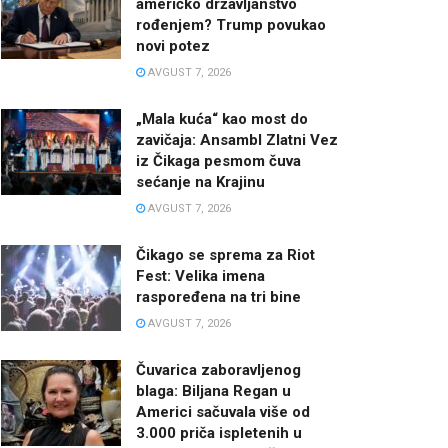
američko državljanstvo
rođenjem? Trump povukao
novi potez
AVGUST 7, 2026
„Mala kuća“ kao most do
zavičaja: Ansambl Zlatni Vez
iz Čikaga pesmom čuva
sećanje na Krajinu
AVGUST 7, 2026
Čikago se sprema za Riot
Fest: Velika imena
raspoređena na tri bine
AVGUST 7, 2026
Čuvarica zaboravljenog
blaga: Biljana Regan u
Americi sačuvala više od
3.000 priča ispletenih u