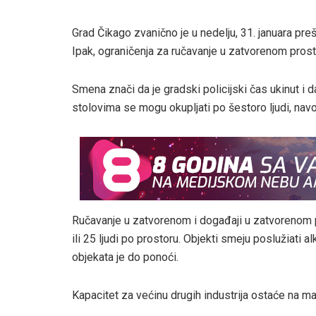
Grad Čikago zvanično je u nedelju, 31. januara pr
Ipak, ograničenja za ručavanje u zatvorenom prosto
Smena znači da je gradski policijski čas ukinut i d
stolovima se mogu okupljati po šestoro ljudi, navo
Ručavanje u zatvorenom i događaji u zatvorenom p
ili 25 ljudi po prostoru. Objekti smeju poslužiati
objekata je do ponoći.
Kapacitet za većinu drugih industrija ostaće na man