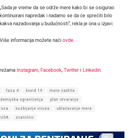
„Sada je vreme da se održe mere kako bi se osigurao
kontinuirani napredak i nadamo se da će sprečiti bilo
kakva nazadovanja u budućnosti“, rekla je ona u izjavi.
Više informacija možete naći
ovde
.
mrežama
Instagram
,
Facebook
,
Twitter
i
Linkedin
.
faza 4
kovid 19
mere zaštite
demijska ograničenja
plan otvaranja
irusa
suzbijanje virusa
ublažavanje mera
USA
zvanično