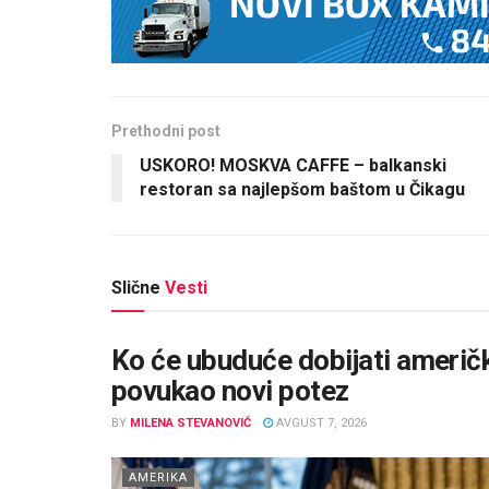
Prethodni post
USKORO! MOSKVA CAFFE – balkanski
restoran sa najlepšom baštom u Čikagu
Slične
Vesti
Ko će ubuduće dobijati američ
povukao novi potez
BY
MILENA STEVANOVIĆ
AVGUST 7, 2026
AMERIKA