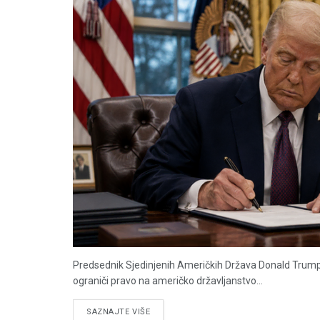
Predsednik Sjedinjenih Američkih Država Donald Trump
ograniči pravo na američko državljanstvo...
DETAILS
SAZNAJTE VIŠE