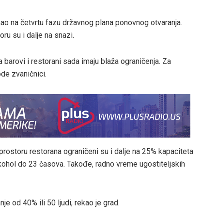
ešao na četvrtu fazu državnog plana ponovnog otvaranja.
ru su i dalje na snazi.
a barovi i restorani sada imaju blaža ograničenja. Za
de zvaničnici.
rostoru restorana ograničeni su i dalje na 25% kapaciteta
 alkohol do 23 časova. Takođe, radno vreme ugostiteljskih
je od 40% ili 50 ljudi, rekao je grad.