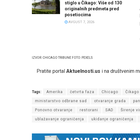
stiglo u Čikago: Više od 130
originalnih predmeta pred
posetiocima
AVGUST 7, 2026
IZVOR: CHICAGO TRIBUNE FOTO: PEXELS
Pratite portal
Aktuelnosti.us
i na društvenim 
Tags:
Amerika
četvrta faza
Chicago
Čikago
ministarstvo odbrane sad
otvaranje grada
pan
Ponovno otvaranje
restorani
SAD
Širenje v
ublažavanje ograničenja
ukidanje ograničenja