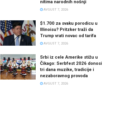
nitima narodnih nošnji
AVGUST 7, 2026
$1.700 za svaku porodicu u
Illinoisu? Pritzker traži da
Trump vrati novac od tarifa
AVGUST 7, 2026
Srbi iz cele Amerike stižu u
Čikago: Serbfest 2026 donosi
tri dana muzike, tradicije i
nezaboravnog provoda
AVGUST 7, 2026