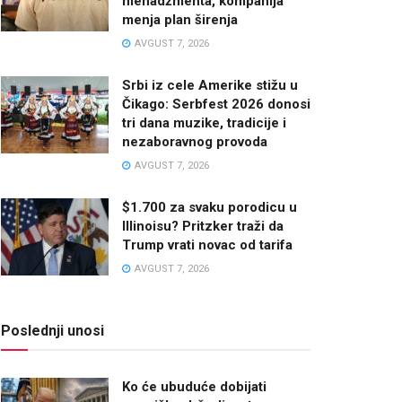
menadžmenta, kompanija
menja plan širenja
AVGUST 7, 2026
Srbi iz cele Amerike stižu u
Čikago: Serbfest 2026 donosi
tri dana muzike, tradicije i
nezaboravnog provoda
AVGUST 7, 2026
$1.700 za svaku porodicu u
Illinoisu? Pritzker traži da
Trump vrati novac od tarifa
AVGUST 7, 2026
Poslednji unosi
Ko će ubuduće dobijati