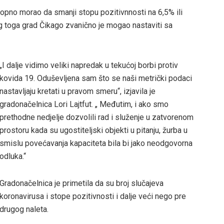
topno morao da smanji stopu pozitivnnosti na 6,5% ili
 toga grad Čikago zvanično je mogao nastaviti sa
„I dalje vidimo veliki napredak u tekućoj borbi protiv
kovida 19. Oduševljena sam što se naši metrički podaci
nastavljaju kretati u pravom smeru“, izjavila je
gradonačelnica Lori Lajtfut. „ Međutim, i ako smo
prethodne nedjelje dozvolili rad i služenje u zatvorenom
prostoru kada su ugostiteljski objekti u pitanju, žurba u
smislu povećavanja kapaciteta bila bi jako neodgovorna
odluka.“
Gradonačelnica je primetila da su broj slučajeva
koronavirusa i stope pozitivnosti i dalje veći nego pre
drugog naleta.