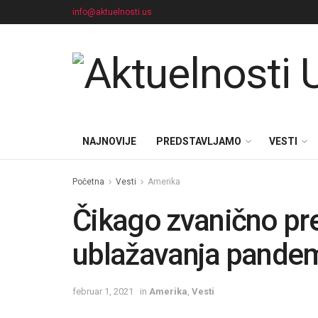
info@aktuelnosti.us
NAJNOVIJE
PREDSTAVLJAMO
VESTI
Početna
Vesti
Amerika
Čikago zvanično pr
ublažavanja pandem
februar 1, 2021
in
Amerika
,
Vesti