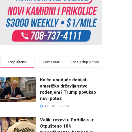
Popularno
Komentari
Poslednji Unosi
Ko će ubuduće dobijati
američko državljanstvo
rođenjem? Trump povukao
novi potez
AVGUST 7, 2026
Veliki rezovi u Portillo’s-u:
Otpušteno 18%