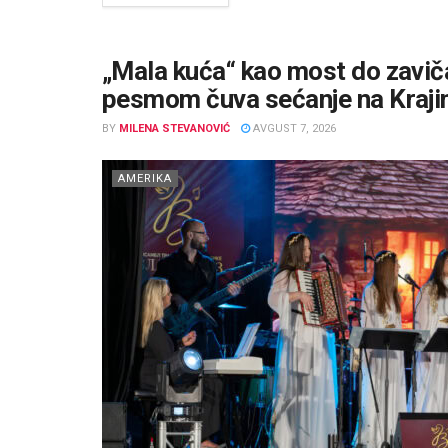
„Mala kuća“ kao most do zaviča
pesmom čuva sećanje na Kraji
BY
MILENA STEVANOVIĆ
AVGUST 7, 2026
AMERIKA