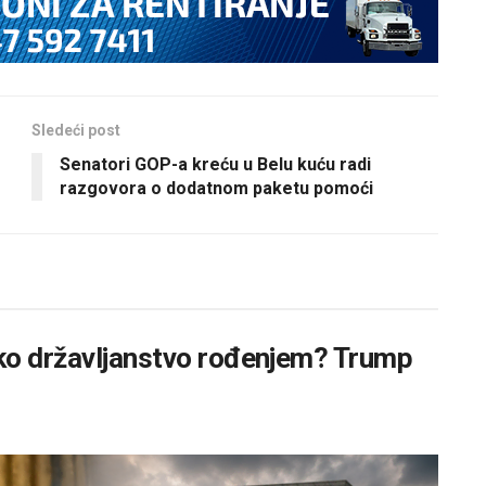
Sledeći post
Senatori GOP-a kreću u Belu kuću radi
razgovora o dodatnom paketu pomoći
ko državljanstvo rođenjem? Trump