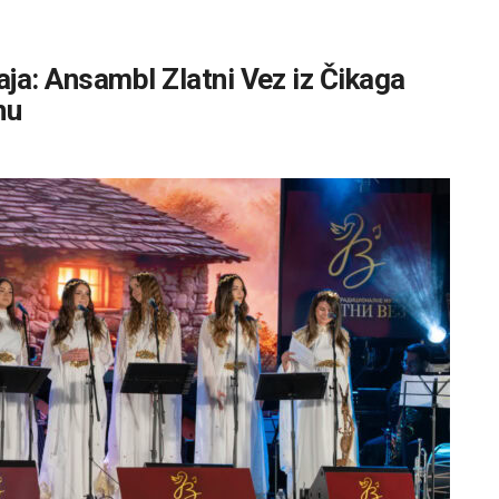
ja: Ansambl Zlatni Vez iz Čikaga
nu