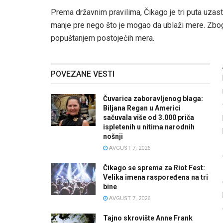
Prema državnim pravilima, Čikago je tri puta uzas
manje pre nego što je mogao da ublaži mere. Zbog
popuštanjem postojećih mera.
POVEZANE VESTI
Čuvarica zaboravljenog blaga:
Biljana Regan u Americi
sačuvala više od 3.000 priča
ispletenih u nitima narodnih
nošnji
AVGUST 7, 2026
Čikago se sprema za Riot Fest:
Velika imena raspoređena na tri
bine
AVGUST 7, 2026
Tajno skrovište Anne Frank