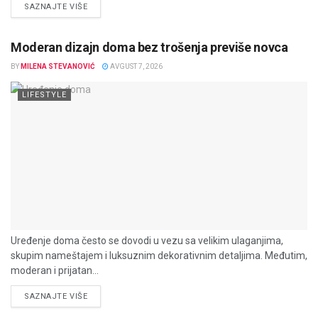
DETAILS
SAZNAJTE VIŠE
Moderan dizajn doma bez trošenja previše novca
BY
MILENA STEVANOVIĆ
AVGUST 7, 2026
LIFESTYLE
Uređenje doma često se dovodi u vezu sa velikim ulaganjima,
skupim nameštajem i luksuznim dekorativnim detaljima. Međutim,
moderan i prijatan...
DETAILS
SAZNAJTE VIŠE