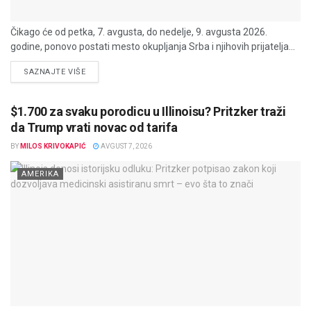
Čikago će od petka, 7. avgusta, do nedelje, 9. avgusta 2026.
godine, ponovo postati mesto okupljanja Srba i njihovih prijatelja...
DETAILS
SAZNAJTE VIŠE
$1.700 za svaku porodicu u Illinoisu? Pritzker traži
da Trump vrati novac od tarifa
BY
MILOS KRIVOKAPIĆ
AVGUST 7, 2026
AMERIKA