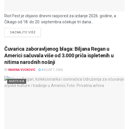
Riot Fest je objavio dnevni raspored za izdanje 2026. godine, a
Čikago od 18. do 20. septembra očekuje tri dana...
DETAILS
SAZNAJTE VIŠE
Čuvarica zaboravljenog blaga: Biljana Regan u
Americi sačuvala više od 3.000 priča ispletenih u
nitima narodnih nošnji
BY
MARINA VUCKOVIC
AVGUST 7, 2026
AMERIKA