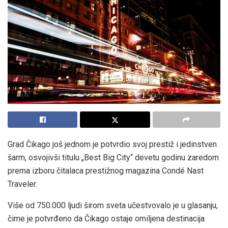
Grad Čikago još jednom je potvrdio svoj prestiž i jedinstven
šarm, osvojivši titulu „Best Big City“ devetu godinu zaredom
prema izboru čitalaca prestižnog magazina Condé Nast
Traveler.
Više od 750.000 ljudi širom sveta učestvovalo je u glasanju,
čime je potvrđeno da Čikago ostaje omiljena destinacija