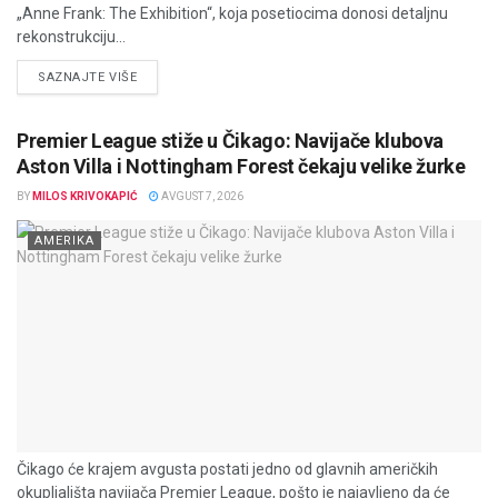
„Anne Frank: The Exhibition“, koja posetiocima donosi detaljnu
rekonstrukciju...
DETAILS
SAZNAJTE VIŠE
Premier League stiže u Čikago: Navijače klubova
Aston Villa i Nottingham Forest čekaju velike žurke
BY
MILOS KRIVOKAPIĆ
AVGUST 7, 2026
AMERIKA
Čikago će krajem avgusta postati jedno od glavnih američkih
okupljališta navijača Premier League, pošto je najavljeno da će