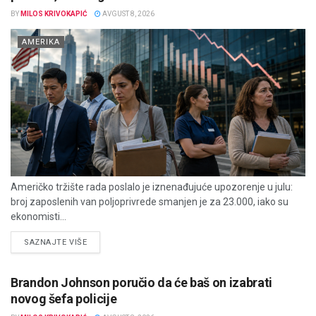
BY
MILOS KRIVOKAPIĆ
AVGUST 8, 2026
AMERIKA
Američko tržište rada poslalo je iznenađujuće upozorenje u julu:
broj zaposlenih van poljoprivrede smanjen je za 23.000, iako su
ekonomisti...
DETAILS
SAZNAJTE VIŠE
Brandon Johnson poručio da će baš on izabrati
novog šefa policije