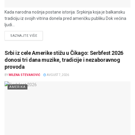
Kada narodna nošnja postane istorija: Srpkinja koja je balkansku
tradiciju iz svojih vitrina donela pred američku publiku Dok većina
ljudi...
DETAILS
SAZNAJTE VIŠE
Srbi iz cele Amerike stižu u Čikago: Serbfest 2026
donosi tri dana muzike, tradicije i nezaboravnog
provoda
BY
MILENA STEVANOVIĆ
AVGUST 7, 2026
AMERIKA