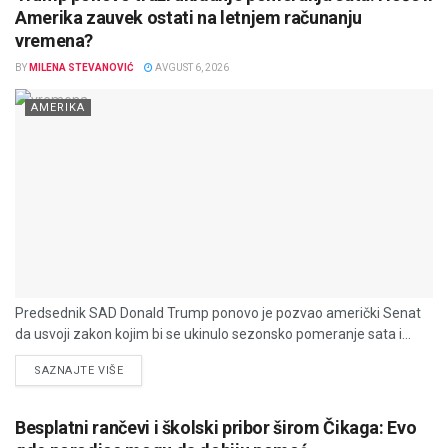
Amerika zauvek ostati na letnjem računanju
vremena?
BY
MILENA STEVANOVIĆ
AVGUST 6, 2026
AMERIKA
Predsednik SAD Donald Trump ponovo je pozvao američki Senat
da usvoji zakon kojim bi se ukinulo sezonsko pomeranje sata i...
DETAILS
SAZNAJTE VIŠE
Besplatni rančevi i školski pribor širom Čikaga: Evo