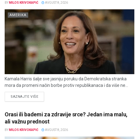
BY
MILOS KRIVOKAPIĆ
AVGUST 8, 2026
AMERIKA
Kamala Harris šalje sve jasniju poruku da Demokratska stranka
mora da promeni način borbe protiv republikanaca i da više ne...
DETAILS
SAZNAJTE VIŠE
Orasi ili bademi za zdravije srce? Jedan ima malu,
ali važnu prednost
BY
MILOS KRIVOKAPIĆ
AVGUST 8, 2026