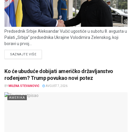
Predsednik Srbije Aleksandar Vučić ugostiće u subotu 8. avgusta u
Palati „Srbija“ predsednika Ukrajine Volodimira Zelenskog, koji
boravi u prvoj...
DETAILS
SAZNAJTE VIŠE
Ko će ubuduće dobijati američko državljanstvo
rođenjem? Trump povukao novi potez
BY
MILENA STEVANOVIĆ
AVGUST 7, 2026
AMERIKA