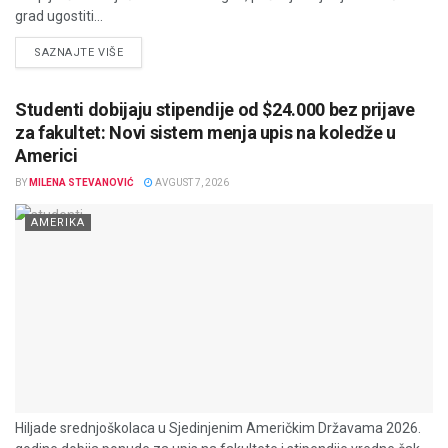
grad ugostiti...
DETAILS
SAZNAJTE VIŠE
Studenti dobijaju stipendije od $24.000 bez prijave
za fakultet: Novi sistem menja upis na koledže u
Americi
BY
MILENA STEVANOVIĆ
AVGUST 7, 2026
AMERIKA
Hiljade srednjoškolaca u Sjedinjenim Američkim Državama 2026.