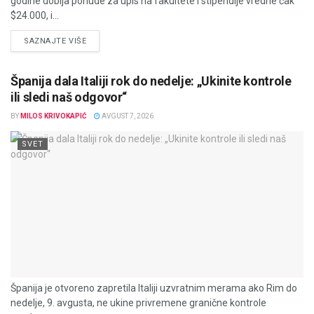
godine dobija ponude za upis na fakultete i stipendije vredne čak
$24.000, i...
DETAILS
SAZNAJTE VIŠE
Španija dala Italiji rok do nedelje: „Ukinite kontrole
ili sledi naš odgovor“
BY
MILOS KRIVOKAPIĆ
AVGUST 7, 2026
SVET
Španija je otvoreno zapretila Italiji uzvratnim merama ako Rim do
nedelje, 9. avgusta, ne ukine privremene granične kontrole