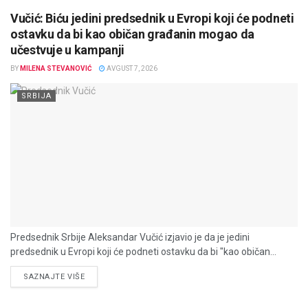
Vučić: Biću jedini predsednik u Evropi koji će podneti
ostavku da bi kao običan građanin mogao da
učestvuje u kampanji
BY
MILENA STEVANOVIĆ
AVGUST 7, 2026
SRBIJA
Predsednik Srbije Aleksandar Vučić izjavio je da je jedini
predsednik u Evropi koji će podneti ostavku da bi "kao običan...
DETAILS
SAZNAJTE VIŠE