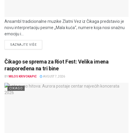
Ansambl tradicionalne muzike Zlatni Vez iz Čikaga predstavio je
novu interpretaciju pesme „Mala kuća“, numere koja nosi snažnu
emociju i...
DETAILS
SAZNAJTE VIŠE
Čikago se sprema za Riot Fest: Velika imena
raspoređena na tri bine
BY
MILOS KRIVOKAPIĆ
AVGUST 7, 2026
CIKAGO