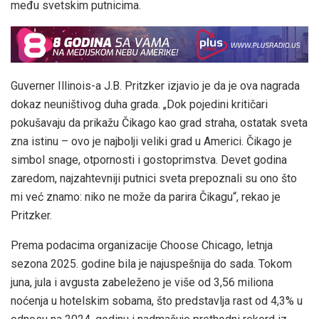
među svetskim putnicima.
Guverner Illinois-a J.B. Pritzker izjavio je da je ova nagrada
dokaz neuništivog duha grada. „Dok pojedini kritičari
pokušavaju da prikažu Čikago kao grad straha, ostatak sveta
zna istinu – ovo je najbolji veliki grad u Americi. Čikago je
simbol snage, otpornosti i gostoprimstva. Devet godina
zaredom, najzahtevniji putnici sveta prepoznali su ono što
mi već znamo: niko ne može da parira Čikagu“, rekao je
Pritzker.
Prema podacima organizacije Choose Chicago, letnja
sezona 2025. godine bila je najuspešnija do sada. Tokom
juna, jula i avgusta zabeleženo je više od 3,56 miliona
noćenja u hotelskim sobama, što predstavlja rast od 4,3% u