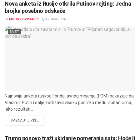
Nova anketa iz Rusije otkrila Putinov rejting: Jedna
brojka posebno odskače
BY
MILOS KRIVOKAPIĆ
AVGUST 7, 2026
SVET
Najnovija anketa ruskog Fonda javnog mnjenja (FOM) pokazuje da
Vladimir Putin i dalje zadržava visoku podršku među ispitanicima,
iako rezultati...
DETAILS
SAZNAJTE VIŠE
Trump ponovo traži ukidanje pomeranja sata: Hoće li