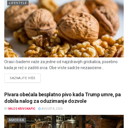
LIFESTYLE
Orasi i bademi važe za jedne od najzdravijih grickalica, posebno
kada je reč o zaštiti srca. Obe vrste sadrže nezasićene...
DETAILS
SAZNAJTE VIŠE
Pivara obećala besplatno pivo kada Trump umre, pa
dobila nalog za oduzimanje dozvole
BY
MILOS KRIVOKAPIĆ
AVGUST 8, 2026
AMERIKA