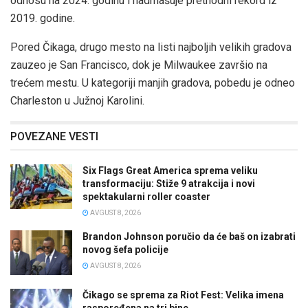
odnosu na 2024. godinu i nadmašuje prethodni rekord iz
2019. godine.
Pored Čikaga, drugo mesto na listi najboljih velikih gradova
zauzeo je San Francisco, dok je Milwaukee završio na
trećem mestu. U kategoriji manjih gradova, pobedu je odneo
Charleston u Južnoj Karolini.
POVEZANE VESTI
Six Flags Great America sprema veliku
transformaciju: Stiže 9 atrakcija i novi
spektakularni roller coaster
AVGUST 8, 2026
Brandon Johnson poručio da će baš on izabrati
novog šefa policije
AVGUST 8, 2026
Čikago se sprema za Riot Fest: Velika imena
raspoređena na tri bine