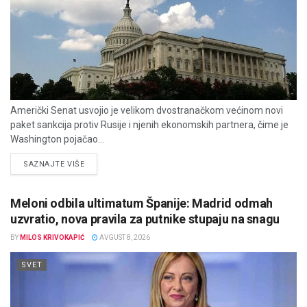
Američki Senat usvojio je velikom dvostranačkom većinom novi
paket sankcija protiv Rusije i njenih ekonomskih partnera, čime je
Washington pojačao...
DETAILS
SAZNAJTE VIŠE
Meloni odbila ultimatum Španije: Madrid odmah
uzvratio, nova pravila za putnike stupaju na snagu
BY
MILOS KRIVOKAPIĆ
AVGUST 8, 2026
SVET