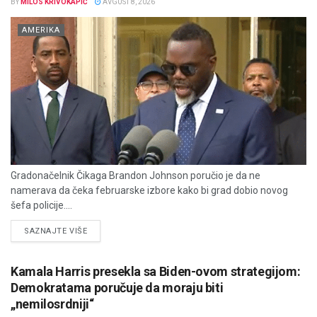
BY
MILOS KRIVOKAPIĆ
AVGUST 8, 2026
AMERIKA
Gradonačelnik Čikaga Brandon Johnson poručio je da ne
namerava da čeka februarske izbore kako bi grad dobio novog
šefa policije....
DETAILS
SAZNAJTE VIŠE
Kamala Harris presekla sa Biden-ovom strategijom:
Demokratama poručuje da moraju biti
„nemilosrdniji“