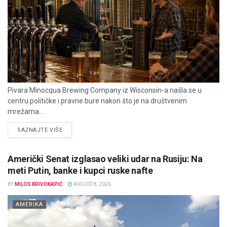
Pivara Minocqua Brewing Company iz Wisconsin-a našla se u
centru političke i pravne bure nakon što je na društvenim
mrežama...
DETAILS
SAZNAJTE VIŠE
Američki Senat izglasao veliki udar na Rusiju: Na
meti Putin, banke i kupci ruske nafte
BY
MILOS KRIVOKAPIĆ
AVGUST 8, 2026
AMERIKA