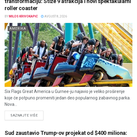
transformaciju: Stiže 9 atrakcija i novi spektakularni
roller coaster
BY
MILOS KRIVOKAPIĆ
AVGUST 8, 2026
AMERIKA
Six Flags Great America u Gurnee-ju najavio je veliko proširenje
koje će potpuno promeniti jedan deo popularnog zabavnog parka.
Nova...
DETAILS
SAZNAJTE VIŠE
Sud zaustavio Trump-ov projekat od $400 miliona: