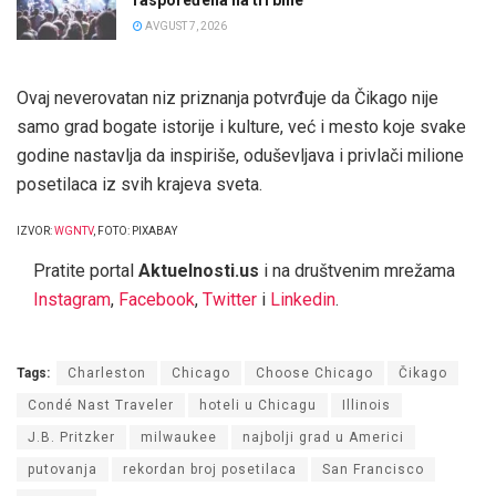
AVGUST 7, 2026
Ovaj neverovatan niz priznanja potvrđuje da Čikago nije
samo grad bogate istorije i kulture, već i mesto koje svake
godine nastavlja da inspiriše, oduševljava i privlači milione
posetilaca iz svih krajeva sveta.
IZVOR:
WGNTV
, FOTO: PIXABAY
Pratite portal
Aktuelnosti.us
i na društvenim mrežama
Instagram
,
Facebook
,
Twitter
i
Linkedin
.
Tags:
Charleston
Chicago
Choose Chicago
Čikago
Condé Nast Traveler
hoteli u Chicagu
Illinois
J.B. Pritzker
milwaukee
najbolji grad u Americi
putovanja
rekordan broj posetilaca
San Francisco