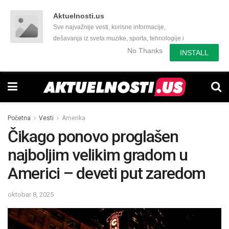
Aktuelnosti.us
Sve najvažnije vesti, korisne informacije,
dešavanja iz sveta muzike, sporta, tehnologije i
još mnogo toga zanimljivog.
No Thanks
INSTALL
Početna
Vesti
Amerika
Čikago ponovo proglašen
najboljim velikim gradom u
Americi – deveti put zaredom
oktobar 8, 2025