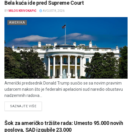
Bela kuća ide pred Supreme Court
BY
MILOS KRIVOKAPIĆ
AVGUST 8, 2026
AMERIKA
Američki predsednik Donald Trump suočio se sa novim pravnim
udarcem nakon što je federalni apelacioni sud naredio obustavu
nadzemnih radova...
DETAILS
SAZNAJTE VIŠE
Šok za američko tržište rada: Umesto 95.000 novih
poslova, SAD izgubile 23.000