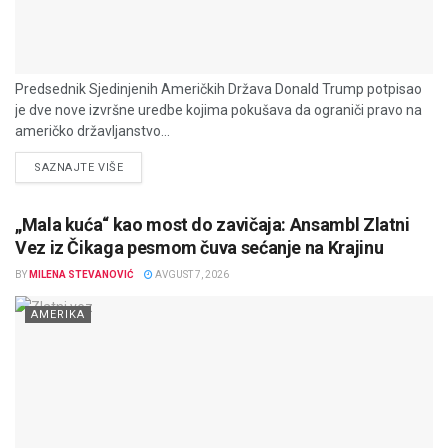
Predsednik Sjedinjenih Američkih Država Donald Trump potpisao
je dve nove izvršne uredbe kojima pokušava da ograniči pravo na
američko državljanstvo...
DETAILS
SAZNAJTE VIŠE
„Mala kuća“ kao most do zavičaja: Ansambl Zlatni
Vez iz Čikaga pesmom čuva sećanje na Krajinu
BY
MILENA STEVANOVIĆ
AVGUST 7, 2026
AMERIKA