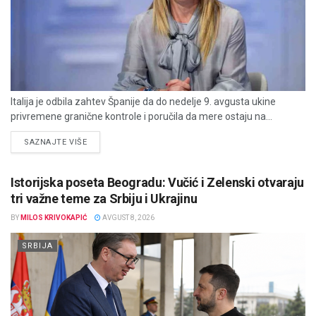
Italija je odbila zahtev Španije da do nedelje 9. avgusta ukine
privremene granične kontrole i poručila da mere ostaju na...
DETAILS
SAZNAJTE VIŠE
Istorijska poseta Beogradu: Vučić i Zelenski otvaraju
tri važne teme za Srbiju i Ukrajinu
BY
MILOS KRIVOKAPIĆ
AVGUST 8, 2026
SRBIJA