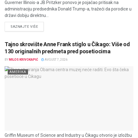
Guverner Illinois-a JB Pritzker ponovo je pojačao pritisak na
administraciju predsednika Donald Trump-a, tražeći da porodice u
državi dobiju direktnu...
DETAILS
SAZNAJTE VIŠE
Tajno skrovište Anne Frank stiglo u Čikago: Više od
130 originalnih predmeta pred posetiocima
BY
MILOS KRIVOKAPIĆ
AVGUST 7, 2026
AMERIKA
Griffin Museum of Science and Industry u Čikagu otvorio je izložbu