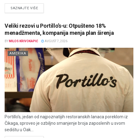
DETAILS
SAZNAJTE VIŠE
Veliki rezovi u Portillo’s-u: Otpušteno 18%
menadžmenta, kompanija menja plan širenja
BY
MILOS KRIVOKAPIĆ
AVGUST 7, 2026
AMERIKA
Portillo’s, jedan od najpoznatijih restoranskih lanaca poreklom iz
Čikaga, sproveo je ozbiljno smanjenje broja zaposlenih u svom
sedištu u Oak...