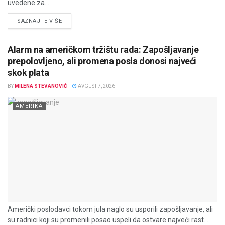
uvedene za...
DETAILS
SAZNAJTE VIŠE
Alarm na američkom tržištu rada: Zapošljavanje
prepolovljeno, ali promena posla donosi najveći
skok plata
BY
MILENA STEVANOVIĆ
AVGUST 7, 2026
AMERIKA
Američki poslodavci tokom jula naglo su usporili zapošljavanje, ali
su radnici koji su promenili posao uspeli da ostvare najveći rast...