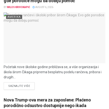
gde porodice mogu da dobiju pomoć
BY
MILOS KRIVOKAPIĆ
AVGUST 6, 2026
AMERIKA
Početak nove školske godine približava se, a više organizacija i
škola širom Čikaga priprema besplatnu podelu rančeva, pribora i
drugih...
DETAILS
SAZNAJTE VIŠE
Nova Trump-ova mera za zaposlene: Plaćeno
porodično odsustvo dostupnije nego ikada