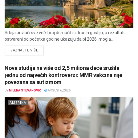
Srbija privlači sve veći broj domaćih i stranih gostiju, a rezultati
ostvareni od početka godine ukazuju da bi 2026. mogla...
DETAILS
SAZNAJTE VIŠE
Nova studija na više od 2,5 miliona dece srušila
jednu od najvećih kontroverzi: MMR vakcina nije
povezana sa autizmom
BY
MILENA STEVANOVIĆ
AVGUST 6, 2026
AMERIKA