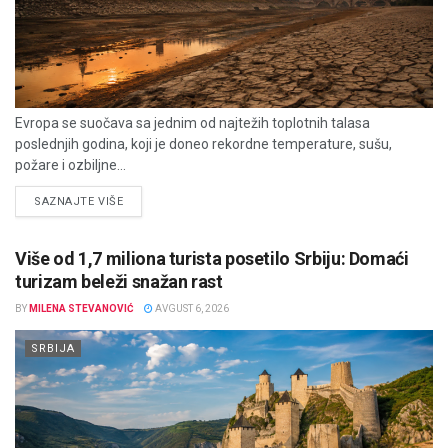
Evropa se suočava sa jednim od najtežih toplotnih talasa
poslednjih godina, koji je doneo rekordne temperature, sušu,
požare i ozbiljne...
DETAILS
SAZNAJTE VIŠE
Više od 1,7 miliona turista posetilo Srbiju: Domaći
turizam beleži snažan rast
BY
MILENA STEVANOVIĆ
AVGUST 6, 2026
SRBIJA