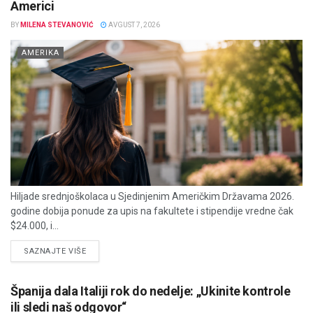
Americi
BY
MILENA STEVANOVIĆ
AVGUST 7, 2026
AMERIKA
Hiljade srednjoškolaca u Sjedinjenim Američkim Državama 2026.
godine dobija ponude za upis na fakultete i stipendije vredne čak
$24.000, i...
DETAILS
SAZNAJTE VIŠE
Španija dala Italiji rok do nedelje: „Ukinite kontrole
ili sledi naš odgovor“