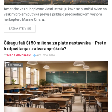
Američke vazduhoplovne vlasti istražuju kako se putnički avion sa
velikim brojem putnika previše približio predsedničkom vojnom
helikopteru Marine One, u...
DETAILS
SAZNAJTE VIŠE
Čikagu fali $150 miliona za plate nastavnika – Prete
li otpuštanja i zatvaranje škola?
BY
MILOS KRIVOKAPIĆ
AVGUST 6, 2026
AMERIKA