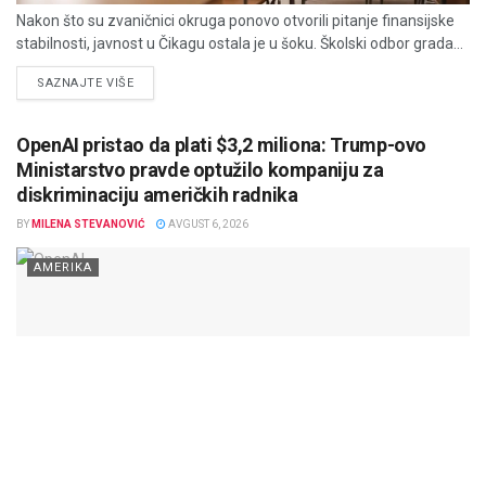
Nakon što su zvaničnici okruga ponovo otvorili pitanje finansijske
stabilnosti, javnost u Čikagu ostala je u šoku. Školski odbor grada...
DETAILS
SAZNAJTE VIŠE
OpenAI pristao da plati $3,2 miliona: Trump-ovo
Ministarstvo pravde optužilo kompaniju za
diskriminaciju američkih radnika
BY
MILENA STEVANOVIĆ
AVGUST 6, 2026
AMERIKA