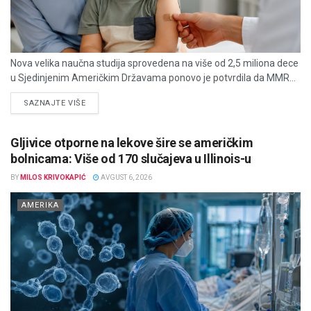
Nova velika naučna studija sprovedena na više od 2,5 miliona dece
u Sjedinjenim Američkim Državama ponovo je potvrdila da MMR...
DETAILS
SAZNAJTE VIŠE
Gljivice otporne na lekove šire se američkim
bolnicama: Više od 170 slučajeva u Illinois-u
BY
MILOS KRIVOKAPIĆ
AVGUST 6, 2026
AMERIKA