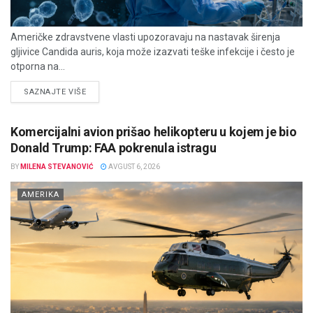
Američke zdravstvene vlasti upozoravaju na nastavak širenja
gljivice Candida auris, koja može izazvati teške infekcije i često je
otporna na...
DETAILS
SAZNAJTE VIŠE
Komercijalni avion prišao helikopteru u kojem je bio
Donald Trump: FAA pokrenula istragu
BY
MILENA STEVANOVIĆ
AVGUST 6, 2026
AMERIKA