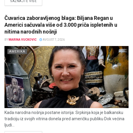
DETAILS
SAZNAJTE VIŠE
Čuvarica zaboravljenog blaga: Biljana Regan u
Americi sačuvala više od 3.000 priča ispletenih u
nitima narodnih nošnji
BY
MARINA VUCKOVIC
AVGUST 7, 2026
AMERIKA
Kada narodna nošnja postane istorija: Srpkinja koja je balkansku
tradiciju iz svojih vitrina donela pred američku publiku Dok većina
ljudi...