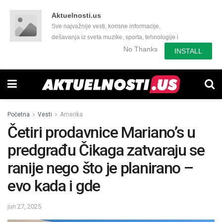
Aktuelnosti.us
Sve najvažnije vesti, korisne informacije,
dešavanja iz sveta muzike, sporta, tehnologije i
još mnogo toga zanimljivog.
No Thanks
INSTALL
Početna
Vesti
Amerika
Četiri prodavnice Mariano’s u
predgrađu Čikaga zatvaraju se
ranije nego što je planirano –
evo kada i gde
jun 27, 2025