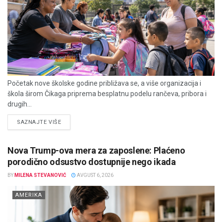
Početak nove školske godine približava se, a više organizacija i
škola širom Čikaga priprema besplatnu podelu rančeva, pribora i
drugih...
DETAILS
SAZNAJTE VIŠE
Nova Trump-ova mera za zaposlene: Plaćeno
porodično odsustvo dostupnije nego ikada
BY
MILENA STEVANOVIĆ
AVGUST 6, 2026
AMERIKA