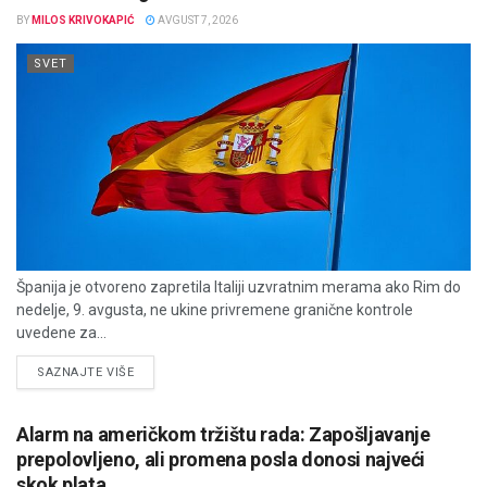
BY
MILOS KRIVOKAPIĆ
AVGUST 7, 2026
SVET
Španija je otvoreno zapretila Italiji uzvratnim merama ako Rim do
nedelje, 9. avgusta, ne ukine privremene granične kontrole
uvedene za...
DETAILS
SAZNAJTE VIŠE
Alarm na američkom tržištu rada: Zapošljavanje
prepolovljeno, ali promena posla donosi najveći
skok plata