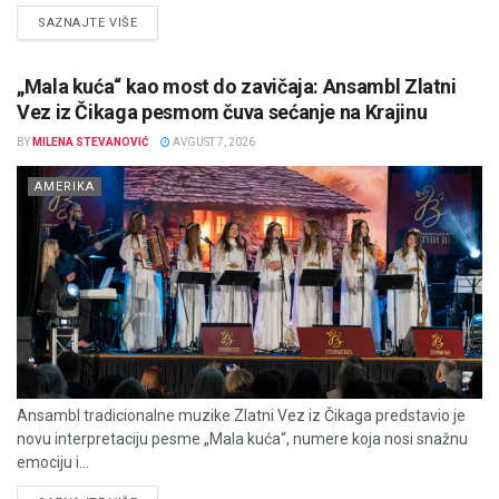
DETAILS
SAZNAJTE VIŠE
„Mala kuća“ kao most do zavičaja: Ansambl Zlatni
Vez iz Čikaga pesmom čuva sećanje na Krajinu
BY
MILENA STEVANOVIĆ
AVGUST 7, 2026
AMERIKA
Ansambl tradicionalne muzike Zlatni Vez iz Čikaga predstavio je
novu interpretaciju pesme „Mala kuća“, numere koja nosi snažnu
emociju i...