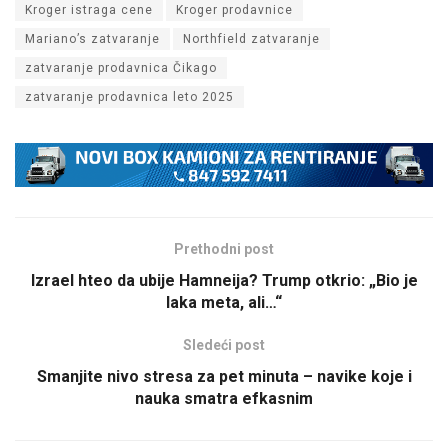
Kroger istraga cene
Kroger prodavnice
Mariano’s zatvaranje
Northfield zatvaranje
zatvaranje prodavnica Čikago
zatvaranje prodavnica leto 2025
Prethodni post
Izrael hteo da ubije Hamneija? Trump otkrio: „Bio je
laka meta, ali…“
Sledeći post
Smanjite nivo stresa za pet minuta – navike koje i
nauka smatra efkasnim