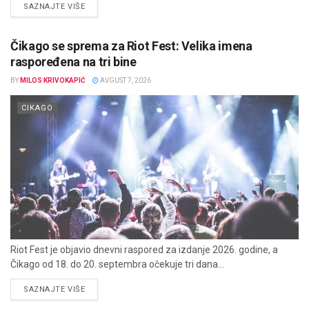
DETAILS
SAZNAJTE VIŠE
Čikago se sprema za Riot Fest: Velika imena
raspoređena na tri bine
BY
MILOS KRIVOKAPIĆ
AVGUST 7, 2026
CIKAGO
Riot Fest je objavio dnevni raspored za izdanje 2026. godine, a
Čikago od 18. do 20. septembra očekuje tri dana...
DETAILS
SAZNAJTE VIŠE