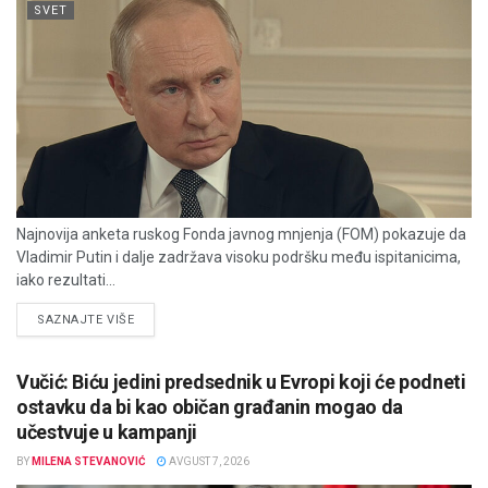
SVET
Najnovija anketa ruskog Fonda javnog mnjenja (FOM) pokazuje da
Vladimir Putin i dalje zadržava visoku podršku među ispitanicima,
iako rezultati...
DETAILS
SAZNAJTE VIŠE
Vučić: Biću jedini predsednik u Evropi koji će podneti
ostavku da bi kao običan građanin mogao da
učestvuje u kampanji
BY
MILENA STEVANOVIĆ
AVGUST 7, 2026