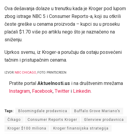
Ova dešavanja dolaze u trenutku kada je Kroger pod lupom
zbog istrage NBC 5 i Consumer Reports-a, koji su otkrili
česte greške u cenama proizvoda – kupci su u proseku
plaćali $1.70 više po artiklu nego što je naznačeno na
sniženju.
Uprkos svemu, iz Kroger-a poručuju da ostaju posvećeni
tačnim i pristupačnim cenama.
IZVOR:
NBC CHICAGO
,
FOTO: PRINTSCREEN
Pratite portal
Aktuelnosti.us
i na društvenim mrežama
Instagram
,
Facebook
,
Twitter
i
Linkedin
.
Tags:
Bloomingdale prodavnica
Buffalo Grove Mariano’s
Čikago
Consumer Reports Kroger
Glenview prodavnica
Kroger $100 miliona
Kroger finansijska strategija