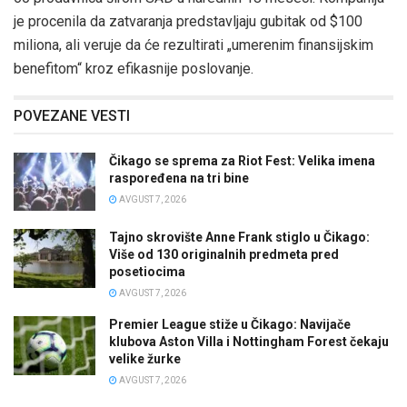
je procenila da zatvaranja predstavljaju gubitak od $100
miliona, ali veruje da će rezultirati „umerenim finansijskim
benefitom“ kroz efikasnije poslovanje.
POVEZANE VESTI
Čikago se sprema za Riot Fest: Velika imena
raspoređena na tri bine
AVGUST 7, 2026
Tajno skrovište Anne Frank stiglo u Čikago:
Više od 130 originalnih predmeta pred
posetiocima
AVGUST 7, 2026
Premier League stiže u Čikago: Navijače
klubova Aston Villa i Nottingham Forest čekaju
velike žurke
AVGUST 7, 2026