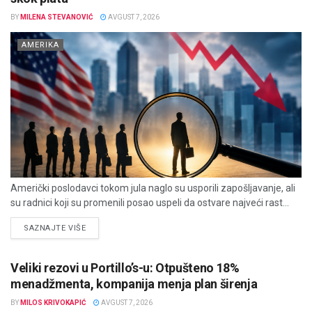
BY
MILENA STEVANOVIĆ
AVGUST 7, 2026
AMERIKA
Američki poslodavci tokom jula naglo su usporili zapošljavanje, ali
su radnici koji su promenili posao uspeli da ostvare najveći rast...
DETAILS
SAZNAJTE VIŠE
Veliki rezovi u Portillo’s-u: Otpušteno 18%
menadžmenta, kompanija menja plan širenja
BY
MILOS KRIVOKAPIĆ
AVGUST 7, 2026