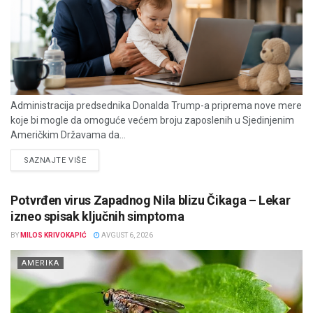
Administracija predsednika Donalda Trump-a priprema nove mere
koje bi mogle da omoguće većem broju zaposlenih u Sjedinjenim
Američkim Državama da...
DETAILS
SAZNAJTE VIŠE
Potvrđen virus Zapadnog Nila blizu Čikaga – Lekar
izneo spisak ključnih simptoma
BY
MILOS KRIVOKAPIĆ
AVGUST 6, 2026
AMERIKA