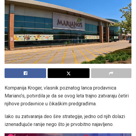
Kompanija Kroger, vlasnik poznatog lanca prodavnica
Mariano’s, potvrdila je da se ovog leta trajno zatvaraju četiri
njihove prodavnice u čikaškim predgrađima.
Iako su zatvaranja deo šire strategije, jedno od njih dolazi
iznenađujuće ranije nego što je prvobitno najavljeno.