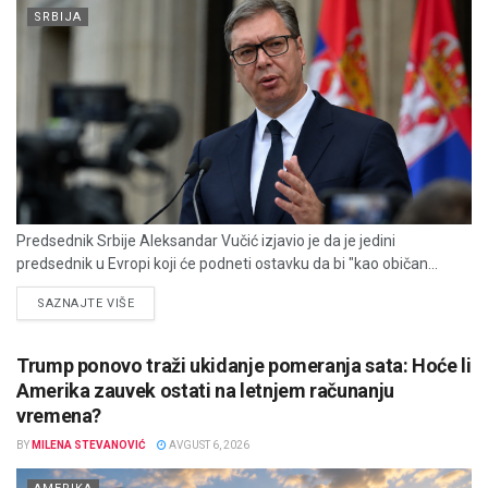
SRBIJA
Predsednik Srbije Aleksandar Vučić izjavio je da je jedini
predsednik u Evropi koji će podneti ostavku da bi "kao običan...
DETAILS
SAZNAJTE VIŠE
Trump ponovo traži ukidanje pomeranja sata: Hoće li
Amerika zauvek ostati na letnjem računanju
vremena?
BY
MILENA STEVANOVIĆ
AVGUST 6, 2026