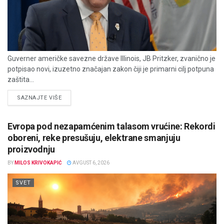
Guverner američke savezne države Illinois, JB Pritzker, zvanično je
potpisao novi, izuzetno značajan zakon čiji je primarni cilj potpuna
zaštita...
DETAILS
SAZNAJTE VIŠE
Evropa pod nezapamćenim talasom vrućine: Rekordi
oboreni, reke presušuju, elektrane smanjuju
proizvodnju
BY
MILOS KRIVOKAPIĆ
AVGUST 6, 2026
SVET