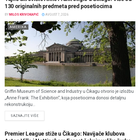
130 originalnih predmeta pred posetiocima
BY
MILOS KRIVOKAPIĆ
AVGUST 7, 2026
AMERIKA
Griffin Museum of Science and Industry u Čikagu otvorio je izložbu
„Anne Frank: The Exhibition“, koja posetiocima donosi detaljnu
rekonstrukciju...
DETAILS
SAZNAJTE VIŠE
Premier League stiže u Čikago: Navijače klubova