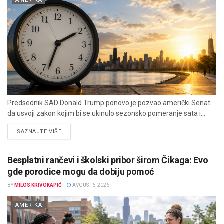
AMERIKA
Predsednik SAD Donald Trump ponovo je pozvao američki Senat
da usvoji zakon kojim bi se ukinulo sezonsko pomeranje sata i...
DETAILS
SAZNAJTE VIŠE
Besplatni rančevi i školski pribor širom Čikaga: Evo
gde porodice mogu da dobiju pomoć
BY
MILOS KRIVOKAPIĆ
AVGUST 6, 2026
AMERIKA