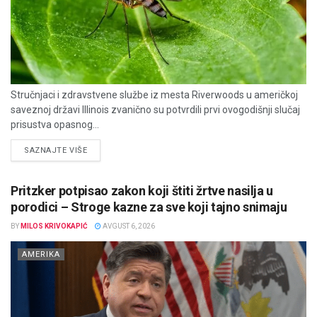
Stručnjaci i zdravstvene službe iz mesta Riverwoods u američkoj
saveznoj državi Illinois zvanično su potvrdili prvi ovogodišnji slučaj
prisustva opasnog...
DETAILS
SAZNAJTE VIŠE
Pritzker potpisao zakon koji štiti žrtve nasilja u
porodici – Stroge kazne za sve koji tajno snimaju
BY
MILOS KRIVOKAPIĆ
AVGUST 6, 2026
AMERIKA