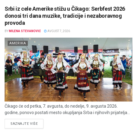
Srbi iz cele Amerike stižu u Čikago: Serbfest 2026
donosi tri dana muzike, tradicije i nezaboravnog
provoda
BY
MILENA STEVANOVIĆ
AVGUST 7, 2026
AMERIKA
Čikago će od petka, 7. avgusta, do nedelje, 9. avgusta 2026.
godine, ponovo postati mesto okupljanja Srba i njihovih prijatelja...
DETAILS
SAZNAJTE VIŠE