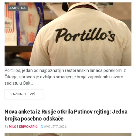
AMERIKA
Portillo’s, jedan od najpoznatijih restoranskih lanaca poreklom iz
Čikaga, sproveo je ozbiljno smanjenje broja zaposlenih u svom
sedištu u Oak...
DETAILS
SAZNAJTE VIŠE
Nova anketa iz Rusije otkrila Putinov rejting: Jedna
brojka posebno odskače
BY
MILOS KRIVOKAPIĆ
AVGUST 7, 2026