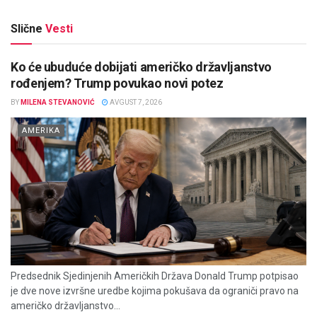
Slične
Vesti
Ko će ubuduće dobijati američko državljanstvo
rođenjem? Trump povukao novi potez
BY
MILENA STEVANOVIĆ
AVGUST 7, 2026
AMERIKA
Predsednik Sjedinjenih Američkih Država Donald Trump potpisao
je dve nove izvršne uredbe kojima pokušava da ograniči pravo na
američko državljanstvo...