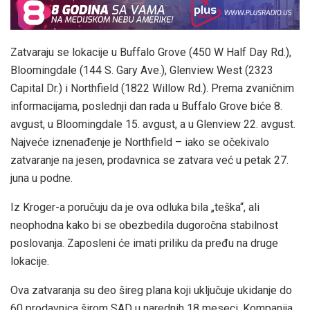
Zatvaraju se lokacije u Buffalo Grove (450 W Half Day Rd.),
Bloomingdale (144 S. Gary Ave.), Glenview West (2323
Capital Dr.) i Northfield (1822 Willow Rd.). Prema zvaničnim
informacijama, poslednji dan rada u Buffalo Grove biće 8.
avgust, u Bloomingdale 15. avgust, a u Glenview 22. avgust.
Najveće iznenađenje je Northfield – iako se očekivalo
zatvaranje na jesen, prodavnica se zatvara već u petak 27.
juna u podne.
Iz Kroger-a poručuju da je ova odluka bila „teška“, ali
neophodna kako bi se obezbedila dugoročna stabilnost
poslovanja. Zaposleni će imati priliku da pređu na druge
lokacije.
Ova zatvaranja su deo šireg plana koji uključuje ukidanje do
60 prodavnica širom SAD u narednih 18 meseci. Kompanija