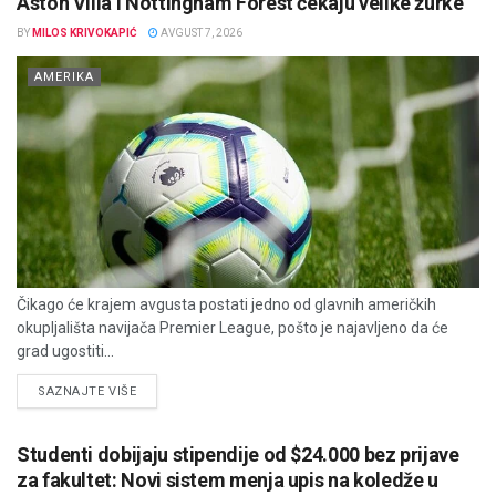
Aston Villa i Nottingham Forest čekaju velike žurke
BY
MILOS KRIVOKAPIĆ
AVGUST 7, 2026
AMERIKA
Čikago će krajem avgusta postati jedno od glavnih američkih
okupljališta navijača Premier League, pošto je najavljeno da će
grad ugostiti...
DETAILS
SAZNAJTE VIŠE
Studenti dobijaju stipendije od $24.000 bez prijave
za fakultet: Novi sistem menja upis na koledže u