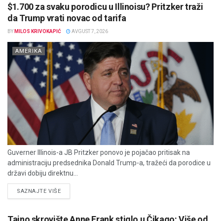
$1.700 za svaku porodicu u Illinoisu? Pritzker traži
da Trump vrati novac od tarifa
BY
MILOS KRIVOKAPIĆ
AVGUST 7, 2026
AMERIKA
Guverner Illinois-a JB Pritzker ponovo je pojačao pritisak na
administraciju predsednika Donald Trump-a, tražeći da porodice u
državi dobiju direktnu...
DETAILS
SAZNAJTE VIŠE
Tajno skrovište Anne Frank stiglo u Čikago: Više od