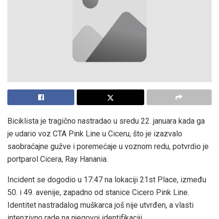
Biciklista je tragično nastradao u sredu 22. januara kada ga
je udario voz CTA Pink Line u Ciceru, što je izazvalo
saobraćajne gužve i poremećaje u voznom redu, potvrdio je
portparol Cicera, Ray Hanania.
Incident se dogodio u 17:47 na lokaciji 21st Place, između
50. i 49. avenije, zapadno od stanice Cicero Pink Line.
Identitet nastradalog muškarca još nije utvrđen, a vlasti
intenzivno rade na njegovoj identifikaciji.