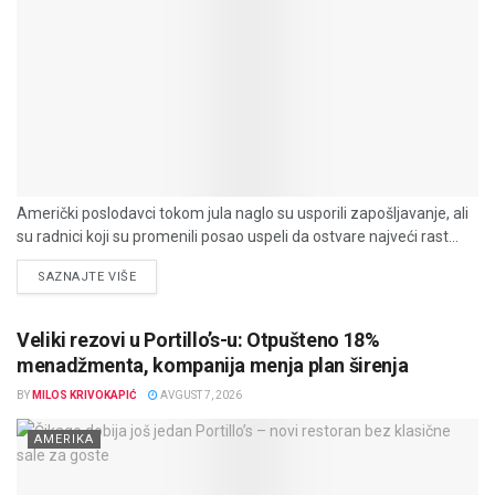
Američki poslodavci tokom jula naglo su usporili zapošljavanje, ali
su radnici koji su promenili posao uspeli da ostvare najveći rast...
DETAILS
SAZNAJTE VIŠE
Veliki rezovi u Portillo’s-u: Otpušteno 18%
menadžmenta, kompanija menja plan širenja
BY
MILOS KRIVOKAPIĆ
AVGUST 7, 2026
AMERIKA