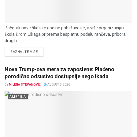
Početak nove školske godine približava se, a više organizacija i
škola širom Čikaga priprema besplatnu podelu rančeva, pribora i
drugih...
DETAILS
SAZNAJTE VIŠE
Nova Trump-ova mera za zaposlene: Plaćeno
porodično odsustvo dostupnije nego ikada
BY
MILENA STEVANOVIĆ
AVGUST 6, 2026
AMERIKA