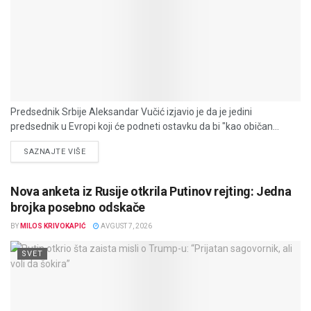
Predsednik Srbije Aleksandar Vučić izjavio je da je jedini
predsednik u Evropi koji će podneti ostavku da bi "kao običan...
DETAILS
SAZNAJTE VIŠE
Nova anketa iz Rusije otkrila Putinov rejting: Jedna
brojka posebno odskače
BY
MILOS KRIVOKAPIĆ
AVGUST 7, 2026
SVET