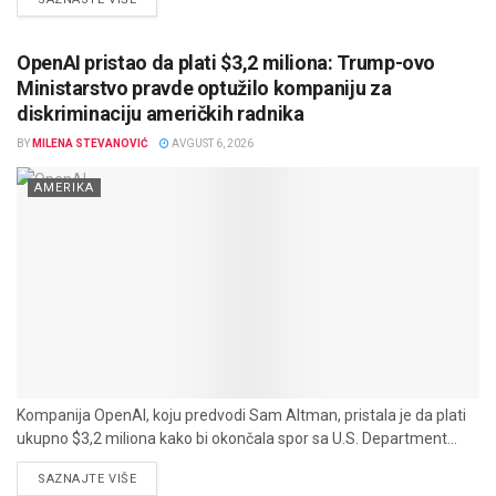
OpenAI pristao da plati $3,2 miliona: Trump-ovo
Ministarstvo pravde optužilo kompaniju za
diskriminaciju američkih radnika
BY
MILENA STEVANOVIĆ
AVGUST 6, 2026
AMERIKA
Kompanija OpenAI, koju predvodi Sam Altman, pristala je da plati
ukupno $3,2 miliona kako bi okončala spor sa U.S. Department...
DETAILS
SAZNAJTE VIŠE