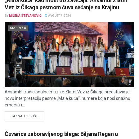
„Mala kuća“ kao most do zavičaja: Ansambl Zlatni
Vez iz Čikaga pesmom čuva sećanje na Krajinu
BY
MILENA STEVANOVIĆ
AVGUST 7, 2026
AMERIKA
Ansambl tradicionalne muzike Zlatni Vez iz Čikaga predstavio je
novu interpretaciju pesme „Mala kuća“, numere koja nosi snažnu
emociju i...
DETAILS
SAZNAJTE VIŠE
Čuvarica zaboravljenog blaga: Biljana Regan u