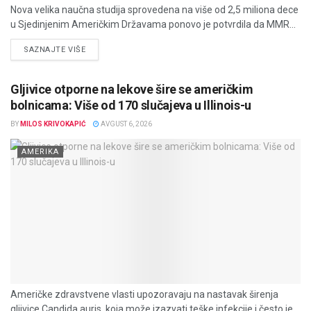
Nova velika naučna studija sprovedena na više od 2,5 miliona dece
u Sjedinjenim Američkim Državama ponovo je potvrdila da MMR...
DETAILS
SAZNAJTE VIŠE
Gljivice otporne na lekove šire se američkim
bolnicama: Više od 170 slučajeva u Illinois-u
BY
MILOS KRIVOKAPIĆ
AVGUST 6, 2026
AMERIKA
Američke zdravstvene vlasti upozoravaju na nastavak širenja
gljivice Candida auris, koja može izazvati teške infekcije i često je