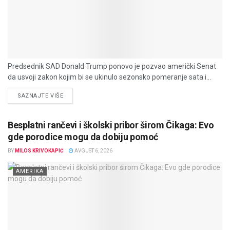
Predsednik SAD Donald Trump ponovo je pozvao američki Senat
da usvoji zakon kojim bi se ukinulo sezonsko pomeranje sata i...
DETAILS
SAZNAJTE VIŠE
Besplatni rančevi i školski pribor širom Čikaga: Evo
gde porodice mogu da dobiju pomoć
BY
MILOS KRIVOKAPIĆ
AVGUST 6, 2026
AMERIKA