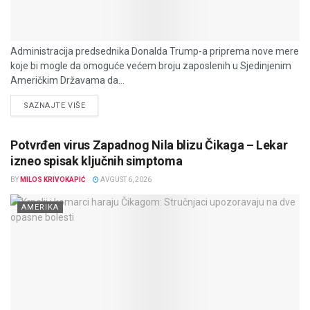
Administracija predsednika Donalda Trump-a priprema nove mere
koje bi mogle da omoguće većem broju zaposlenih u Sjedinjenim
Američkim Državama da...
DETAILS
SAZNAJTE VIŠE
Potvrđen virus Zapadnog Nila blizu Čikaga – Lekar
izneo spisak ključnih simptoma
BY
MILOS KRIVOKAPIĆ
AVGUST 6, 2026
AMERIKA