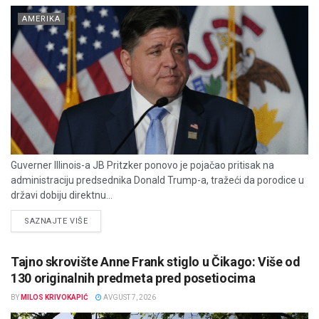
AMERIKA
Guverner Illinois-a JB Pritzker ponovo je pojačao pritisak na
administraciju predsednika Donald Trump-a, tražeći da porodice u
državi dobiju direktnu...
DETAILS
SAZNAJTE VIŠE
Tajno skrovište Anne Frank stiglo u Čikago: Više od
130 originalnih predmeta pred posetiocima
BY
MILOS KRIVOKAPIĆ
AVGUST 7, 2026