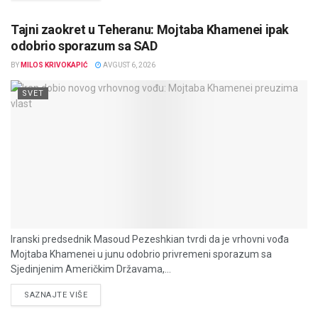
Tajni zaokret u Teheranu: Mojtaba Khamenei ipak
odobrio sporazum sa SAD
BY
MILOS KRIVOKAPIĆ
AVGUST 6, 2026
SVET
Iranski predsednik Masoud Pezeshkian tvrdi da je vrhovni vođa
Mojtaba Khamenei u junu odobrio privremeni sporazum sa
Sjedinjenim Američkim Državama,...
DETAILS
SAZNAJTE VIŠE