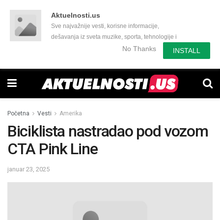
Aktuelnosti.us
Sve najvažnije vesti, korisne informacije,
dešavanja iz sveta muzike, sporta, tehnologije i
još mnogo toga zanimljivog.
No Thanks
INSTALL
Početna
Vesti
Amerika
Biciklista nastradao pod vozom
CTA Pink Line
januar 23, 2025