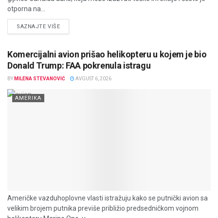
otporna na...
DETAILS
SAZNAJTE VIŠE
Komercijalni avion prišao helikopteru u kojem je bio
Donald Trump: FAA pokrenula istragu
BY
MILENA STEVANOVIĆ
AVGUST 6, 2026
AMERIKA
Američke vazduhoplovne vlasti istražuju kako se putnički avion sa
velikim brojem putnika previše približio predsedničkom vojnom