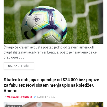
Čikago će krajem avgusta postati jedno od glavnih američkih
okupljališta navijača Premier League, pošto je najavljeno da će
grad ugostiti...
DETAILS
SAZNAJTE VIŠE
Studenti dobijaju stipendije od $24.000 bez prijave
za fakultet: Novi sistem menja upis na koledže u
Americi
BY
MILENA STEVANOVIĆ
AVGUST 7, 2026
AMERIKA