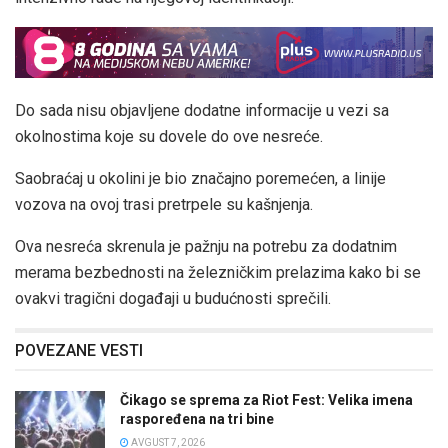
Do sada nisu objavljene dodatne informacije u vezi sa
okolnostima koje su dovele do ove nesreće.
Saobraćaj u okolini je bio značajno poremećen, a linije
vozova na ovoj trasi pretrpele su kašnjenja.
Ova nesreća skrenula je pažnju na potrebu za dodatnim
merama bezbednosti na železničkim prelazima kako bi se
ovakvi tragični događaji u budućnosti sprečili.
POVEZANE VESTI
Čikago se sprema za Riot Fest: Velika imena
raspoređena na tri bine
AVGUST 7, 2026