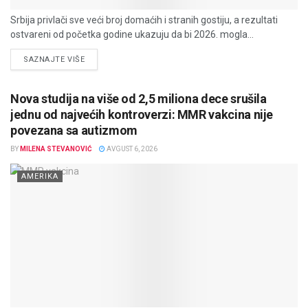
Srbija privlači sve veći broj domaćih i stranih gostiju, a rezultati
ostvareni od početka godine ukazuju da bi 2026. mogla...
DETAILS
SAZNAJTE VIŠE
Nova studija na više od 2,5 miliona dece srušila
jednu od najvećih kontroverzi: MMR vakcina nije
povezana sa autizmom
BY
MILENA STEVANOVIĆ
AVGUST 6, 2026
AMERIKA