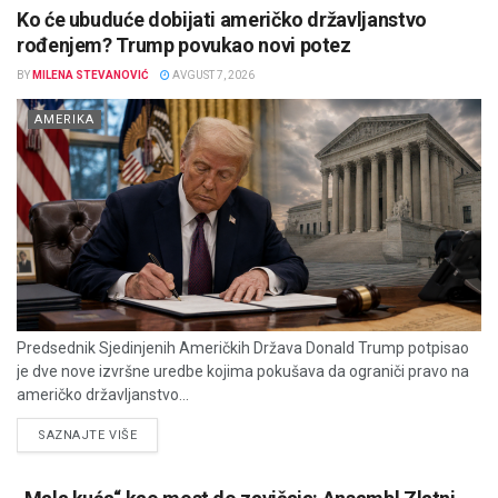
Ko će ubuduće dobijati američko državljanstvo
rođenjem? Trump povukao novi potez
BY
MILENA STEVANOVIĆ
AVGUST 7, 2026
AMERIKA
Predsednik Sjedinjenih Američkih Država Donald Trump potpisao
je dve nove izvršne uredbe kojima pokušava da ograniči pravo na
američko državljanstvo...
DETAILS
SAZNAJTE VIŠE