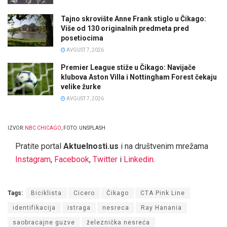
Tajno skrovište Anne Frank stiglo u Čikago:
Više od 130 originalnih predmeta pred
posetiocima
AVGUST 7, 2026
Premier League stiže u Čikago: Navijače
klubova Aston Villa i Nottingham Forest čekaju
velike žurke
AVGUST 7, 2026
IZVOR:
NBC CHICAGO
, FOTO: UNSPLASH
Pratite portal
Aktuelnosti.us
i na društvenim mrežama
Instagram
,
Facebook
,
Twitter
i
Linkedin
.
Tags:
Biciklista
Cicero
Čikago
CTA Pink Line
identifikacija
istraga
nesreca
Ray Hanania
saobracajne guzve
železnička nesreća