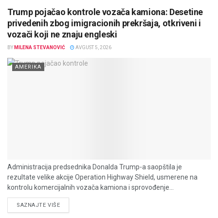
Trump pojačao kontrole vozača kamiona: Desetine
privedenih zbog imigracionih prekršaja, otkriveni i
vozači koji ne znaju engleski
BY
MILENA STEVANOVIĆ
AVGUST 5, 2026
AMERIKA
Administracija predsednika Donalda Trump-a saopštila je
rezultate velike akcije Operation Highway Shield, usmerene na
kontrolu komercijalnih vozača kamiona i sprovođenje...
DETAILS
SAZNAJTE VIŠE