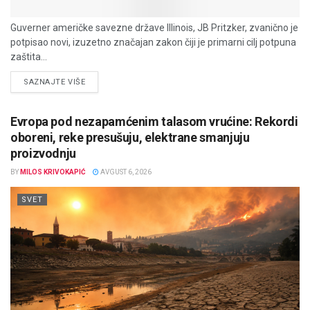
Guverner američke savezne države Illinois, JB Pritzker, zvanično je
potpisao novi, izuzetno značajan zakon čiji je primarni cilj potpuna
zaštita...
DETAILS
SAZNAJTE VIŠE
Evropa pod nezapamćenim talasom vrućine: Rekordi
oboreni, reke presušuju, elektrane smanjuju
proizvodnju
BY
MILOS KRIVOKAPIĆ
AVGUST 6, 2026
SVET