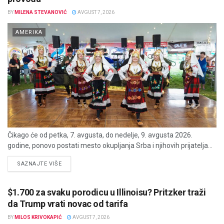
BY
MILENA STEVANOVIĆ
AVGUST 7, 2026
AMERIKA
Čikago će od petka, 7. avgusta, do nedelje, 9. avgusta 2026.
godine, ponovo postati mesto okupljanja Srba i njihovih prijatelja...
DETAILS
SAZNAJTE VIŠE
$1.700 za svaku porodicu u Illinoisu? Pritzker traži
da Trump vrati novac od tarifa
BY
MILOS KRIVOKAPIĆ
AVGUST 7, 2026