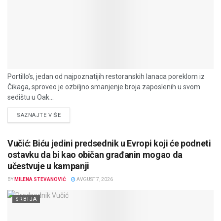
Portillo’s, jedan od najpoznatijih restoranskih lanaca poreklom iz
Čikaga, sproveo je ozbiljno smanjenje broja zaposlenih u svom
sedištu u Oak...
DETAILS
SAZNAJTE VIŠE
Vučić: Biću jedini predsednik u Evropi koji će podneti
ostavku da bi kao običan građanin mogao da
učestvuje u kampanji
BY
MILENA STEVANOVIĆ
AVGUST 7, 2026
SRBIJA