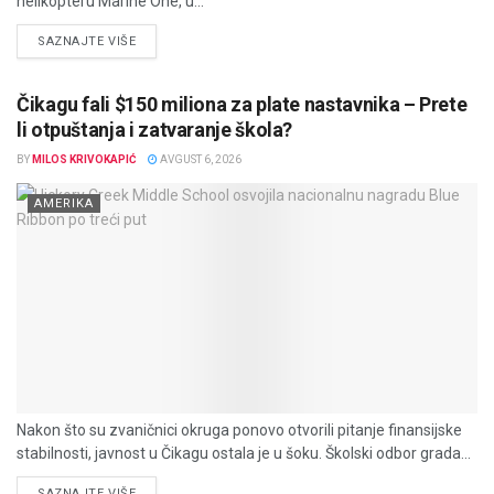
helikopteru Marine One, u...
DETAILS
SAZNAJTE VIŠE
Čikagu fali $150 miliona za plate nastavnika – Prete
li otpuštanja i zatvaranje škola?
BY
MILOS KRIVOKAPIĆ
AVGUST 6, 2026
AMERIKA
Nakon što su zvaničnici okruga ponovo otvorili pitanje finansijske
stabilnosti, javnost u Čikagu ostala je u šoku. Školski odbor grada...
DETAILS
SAZNAJTE VIŠE