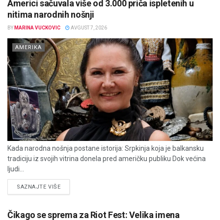
Americi sačuvala više od 3.000 priča ispletenih u
nitima narodnih nošnji
BY
MARINA VUCKOVIC
AVGUST 7, 2026
AMERIKA
Kada narodna nošnja postane istorija: Srpkinja koja je balkansku
tradiciju iz svojih vitrina donela pred američku publiku Dok većina
ljudi...
DETAILS
SAZNAJTE VIŠE
Čikago se sprema za Riot Fest: Velika imena