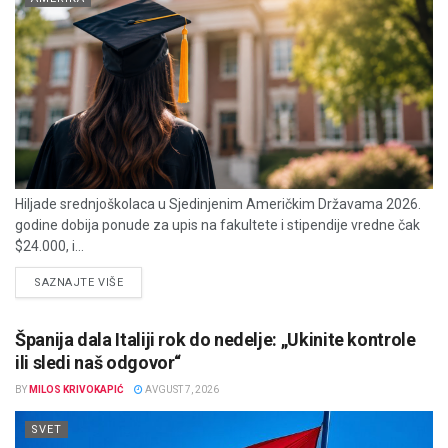
Hiljade srednjoškolaca u Sjedinjenim Američkim Državama 2026.
godine dobija ponude za upis na fakultete i stipendije vredne čak
$24.000, i...
DETAILS
SAZNAJTE VIŠE
Španija dala Italiji rok do nedelje: „Ukinite kontrole
ili sledi naš odgovor“
BY
MILOS KRIVOKAPIĆ
AVGUST 7, 2026
SVET