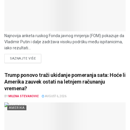
Najnovija anketa ruskog Fonda javnog mnjenja (FOM) pokazuje da
Vladimir Putin i dalje zadržava visoku podršku među ispitanicima,
iako rezultati...
DETAILS
SAZNAJTE VIŠE
Trump ponovo traži ukidanje pomeranja sata: Hoće li
Amerika zauvek ostati na letnjem računanju
vremena?
BY
MILENA STEVANOVIĆ
AVGUST 6, 2026
AMERIKA