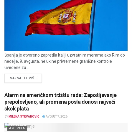
Španija je otvoreno zapretila Italiji uzvratnim merama ako Rim do
nedelje, 9. avgusta, ne ukine privremene granične kontrole
uvedene za...
DETAILS
SAZNAJTE VIŠE
Alarm na američkom tržištu rada: Zapošljavanje
prepolovljeno, ali promena posla donosi najveći
skok plata
BY
MILENA STEVANOVIĆ
AVGUST 7, 2026
AMERIKA