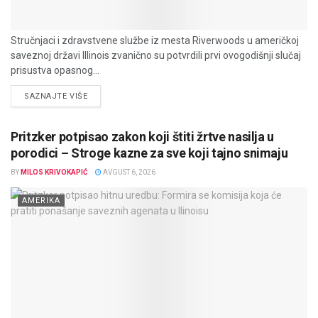
Stručnjaci i zdravstvene službe iz mesta Riverwoods u američkoj
saveznoj državi Illinois zvanično su potvrdili prvi ovogodišnji slučaj
prisustva opasnog...
DETAILS
SAZNAJTE VIŠE
Pritzker potpisao zakon koji štiti žrtve nasilja u
porodici – Stroge kazne za sve koji tajno snimaju
BY
MILOS KRIVOKAPIĆ
AVGUST 6, 2026
AMERIKA