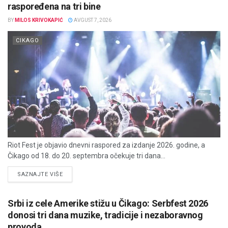
raspoređena na tri bine
BY
MILOS KRIVOKAPIĆ
AVGUST 7, 2026
CIKAGO
Riot Fest je objavio dnevni raspored za izdanje 2026. godine, a
Čikago od 18. do 20. septembra očekuje tri dana...
DETAILS
SAZNAJTE VIŠE
Srbi iz cele Amerike stižu u Čikago: Serbfest 2026
donosi tri dana muzike, tradicije i nezaboravnog
provoda