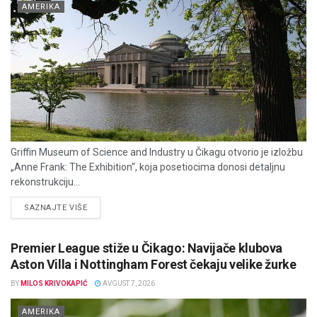
AMERIKA
Griffin Museum of Science and Industry u Čikagu otvorio je izložbu
„Anne Frank: The Exhibition“, koja posetiocima donosi detaljnu
rekonstrukciju...
DETAILS
SAZNAJTE VIŠE
Premier League stiže u Čikago: Navijače klubova
Aston Villa i Nottingham Forest čekaju velike žurke
BY
MILOS KRIVOKAPIĆ
AVGUST 7, 2026
AMERIKA