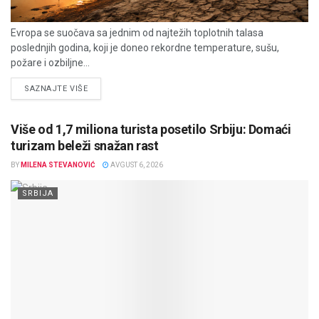
Evropa se suočava sa jednim od najtežih toplotnih talasa
poslednjih godina, koji je doneo rekordne temperature, sušu,
požare i ozbiljne...
DETAILS
SAZNAJTE VIŠE
Više od 1,7 miliona turista posetilo Srbiju: Domaći
turizam beleži snažan rast
BY
MILENA STEVANOVIĆ
AVGUST 6, 2026
SRBIJA