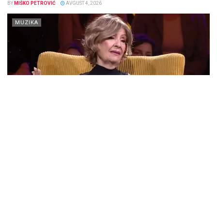
BY
MIŠKO PETROVIĆ
AVGUST 4, 2026
MUZIKA
Čuvena pevačica Lepa Lukić nema svoju decu, a svojevremeno je
otkrila kome je u testamentu ostavila bogatstvo koje je stvorila...
DETAILS
SAZNAJTE VIŠE
Grant Park neprepoznatljiv posle Lollapalooze:
Popravka bi mogla da košta više od $1 milion
BY
MILOS KRIVOKAPIĆ
AVGUST 4, 2026