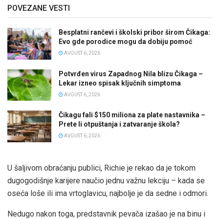
POVEZANE VESTI
Besplatni rančevi i školski pribor širom Čikaga:
Evo gde porodice mogu da dobiju pomoć
AVGUST 6, 2026
Potvrđen virus Zapadnog Nila blizu Čikaga –
Lekar izneo spisak ključnih simptoma
AVGUST 6, 2026
Čikagu fali $150 miliona za plate nastavnika –
Prete li otpuštanja i zatvaranje škola?
AVGUST 6, 2026
U šaljivom obraćanju publici, Richie je rekao da je tokom
dugogodišnje karijere naučio jednu važnu lekciju – kada se
oseća loše ili ima vrtoglavicu, najbolje je da sedne i odmori.
Nedugo nakon toga, predstavnik pevača izašao je na binu i