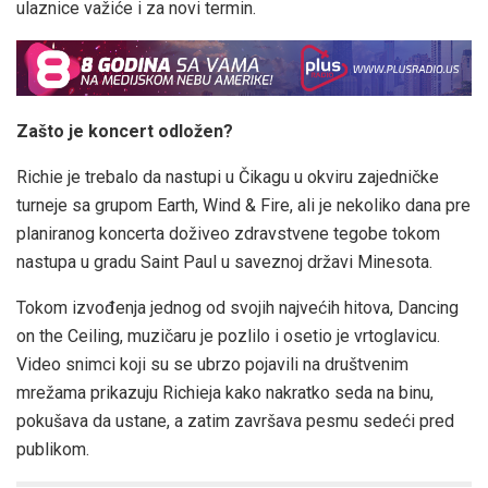
ulaznice važiće i za novi termin.
Zašto je koncert odložen?
Richie je trebalo da nastupi u Čikagu u okviru zajedničke
turneje sa grupom Earth, Wind & Fire, ali je nekoliko dana pre
planiranog koncerta doživeo zdravstvene tegobe tokom
nastupa u gradu Saint Paul u saveznoj državi Minesota.
Tokom izvođenja jednog od svojih najvećih hitova, Dancing
on the Ceiling, muzičaru je pozlilo i osetio je vrtoglavicu.
Video snimci koji su se ubrzo pojavili na društvenim
mrežama prikazuju Richieja kako nakratko seda na binu,
pokušava da ustane, a zatim završava pesmu sedeći pred
publikom.