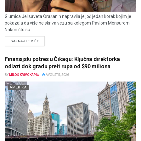
Glumica Jelisaveta Orašanin napravila je još jedan korak kojim je
pokazala da više ne skriva vezu sa kolegom Pavlom Mensurom.
Nakon što su...
DETAILS
SAZNAJTE VIŠE
Finansijski potres u Čikagu: Ključna direktorka
odlazi dok gradu preti rupa od $90 miliona
BY
MILOS KRIVOKAPIĆ
AVGUST 5, 2026
AMERIKA