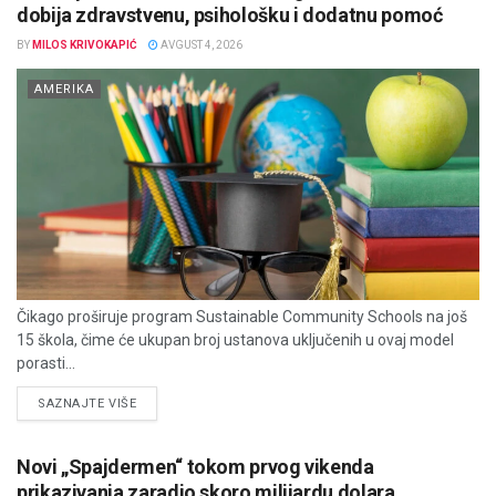
dobija zdravstvenu, psihološku i dodatnu pomoć
BY
MILOS KRIVOKAPIĆ
AVGUST 4, 2026
AMERIKA
Čikago proširuje program Sustainable Community Schools na još
15 škola, čime će ukupan broj ustanova uključenih u ovaj model
porasti...
DETAILS
SAZNAJTE VIŠE
Novi „Spajdermen“ tokom prvog vikenda
prikazivanja zaradio skoro milijardu dolara