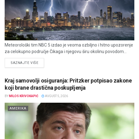
Meteorološki tim NBC 5 izdao je veoma ozbiljno i hitno upozorenje
za celokupno područje Čikaga i njegovu širu okolinu povodom...
DETAILS
SAZNAJTE VIŠE
Kraj samovolji osiguranja: Pritzker potpisao zakone
koji brane drastična poskupljenja
BY
MILOS KRIVOKAPIĆ
AVGUST 5, 2026
AMERIKA