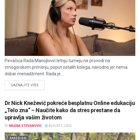
Pevačica Rada Manojlović letnju turneju ne provodi na
crnogorskom primorju, poput ostalih kolega, navodno jer nema
dobar menadžment. Rada je...
DETAILS
SAZNAJTE VIŠE
Dr Nick Knežević pokreće besplatnu Online edukaciju
„Telo zna“ – Naučite kako da stres prestane da
upravlja vašim životom
BY
MILENA STEVANOVIĆ
AVGUST 5, 2026
AMERIKA