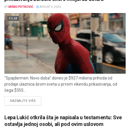
BY
MIŠKO PETROVIĆ
AVGUST 4, 2026
FILM
"Spajdermen: Novo doba" doneo je $927 miliona prihoda od
prodaje ulaznica širom sveta u prvom vikendu prikazivanja, od
čega $355...
DETAILS
SAZNAJTE VIŠE
Lepa Lukić otkrila šta je napisala u testamentu: Sve
ostavlja jednoj osobi, ali pod ovim uslovom