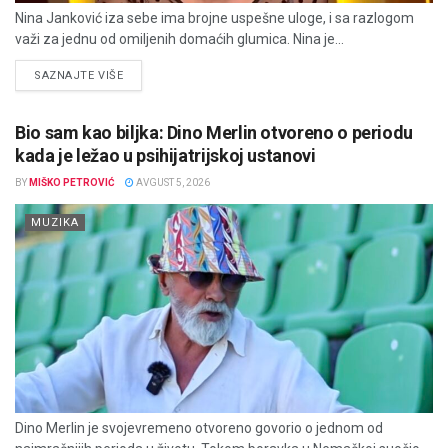
Nina Janković iza sebe ima brojne uspešne uloge, i sa razlogom
važi za jednu od omiljenih domaćih glumica. Nina je...
DETAILS
SAZNAJTE VIŠE
Bio sam kao biljka: Dino Merlin otvoreno o periodu
kada je ležao u psihijatrijskoj ustanovi
BY
MIŠKO PETROVIĆ
AVGUST 5, 2026
MUZIKA
Dino Merlin je svojevremeno otvoreno govorio o jednom od