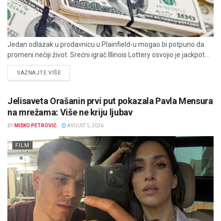
Jedan odlazak u prodavnicu u Plainfield-u mogao bi potpuno da
promeni nečiji život. Srećni igrač Illinois Lottery osvojio je jackpot...
DETAILS
SAZNAJTE VIŠE
Jelisaveta Orašanin prvi put pokazala Pavla Mensura
na mrežama: Više ne kriju ljubav
BY
MIŠKO PETROVIĆ
AVGUST 5, 2026
FILM