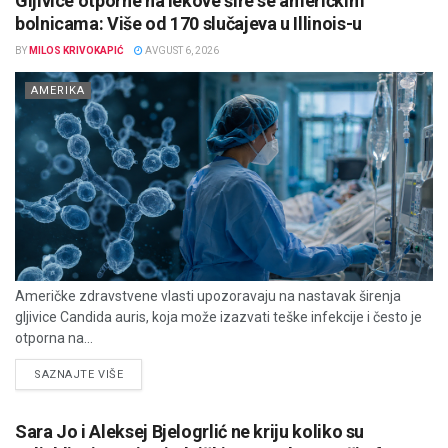
Gljivice otporne na lekove šire se američkim
bolnicama: Više od 170 slučajeva u Illinois-u
BY
MILOS KRIVOKAPIĆ
AVGUST 6, 2026
AMERIKA
Američke zdravstvene vlasti upozoravaju na nastavak širenja
gljivice Candida auris, koja može izazvati teške infekcije i često je
otporna na...
DETAILS
SAZNAJTE VIŠE
Sara Jo i Aleksej Bjelogrlić ne kriju koliko su