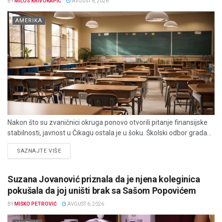
BY
MILOS KRIVOKAPIĆ
AVGUST 6, 2026
AMERIKA
Nakon što su zvaničnici okruga ponovo otvorili pitanje finansijske
stabilnosti, javnost u Čikagu ostala je u šoku. Školski odbor grada...
DETAILS
SAZNAJTE VIŠE
Suzana Jovanović priznala da je njena koleginica
pokušala da joj uništi brak sa Sašom Popovićem
BY
MIŠKO PETROVIĆ
AVGUST 6, 2026