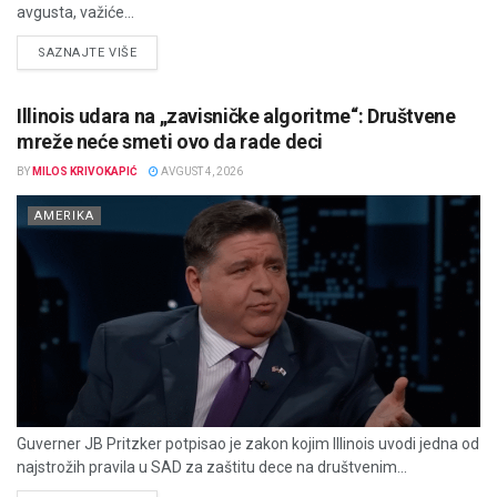
avgusta, važiće...
DETAILS
SAZNAJTE VIŠE
Illinois udara na „zavisničke algoritme“: Društvene
mreže neće smeti ovo da rade deci
BY
MILOS KRIVOKAPIĆ
AVGUST 4, 2026
AMERIKA
Guverner JB Pritzker potpisao je zakon kojim Illinois uvodi jedna od
najstrožih pravila u SAD za zaštitu dece na društvenim...