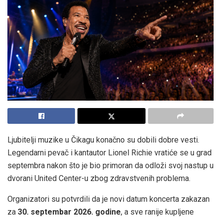
Ljubitelji muzike u Čikagu konačno su dobili dobre vesti.
Legendarni pevač i kantautor Lionel Richie vratiće se u grad
septembra nakon što je bio primoran da odloži svoj nastup u
dvorani United Center-u zbog zdravstvenih problema.
Organizatori su potvrdili da je novi datum koncerta zakazan
za
30. septembar 2026. godine
, a sve ranije kupljene