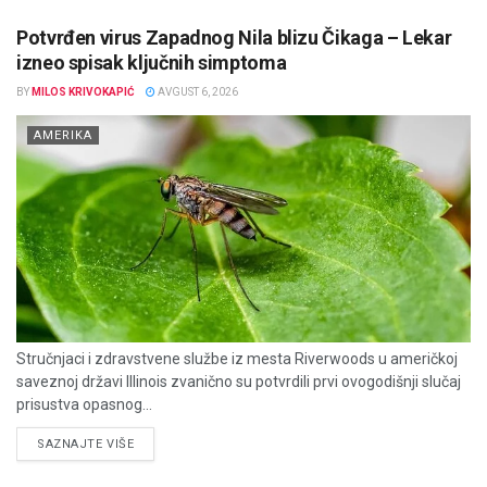
Potvrđen virus Zapadnog Nila blizu Čikaga – Lekar
izneo spisak ključnih simptoma
BY
MILOS KRIVOKAPIĆ
AVGUST 6, 2026
AMERIKA
Stručnjaci i zdravstvene službe iz mesta Riverwoods u američkoj
saveznoj državi Illinois zvanično su potvrdili prvi ovogodišnji slučaj
prisustva opasnog...
DETAILS
SAZNAJTE VIŠE