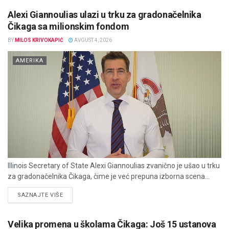
Alexi Giannoulias ulazi u trku za gradonačelnika
Čikaga sa milionskim fondom
BY
MILOS KRIVOKAPIĆ
AVGUST 4, 2026
AMERIKA
Illinois Secretary of State Alexi Giannoulias zvanično je ušao u trku
za gradonačelnika Čikaga, čime je već prepuna izborna scena...
DETAILS
SAZNAJTE VIŠE
Velika promena u školama Čikaga: Još 15 ustanova