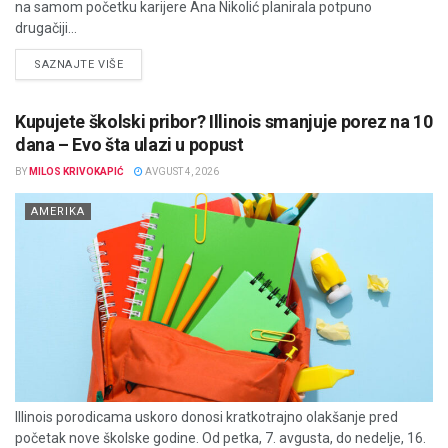
na samom početku karijere Ana Nikolić planirala potpuno
drugačiji...
DETAILS
SAZNAJTE VIŠE
Kupujete školski pribor? Illinois smanjuje porez na 10
dana – Evo šta ulazi u popust
BY
MILOS KRIVOKAPIĆ
AVGUST 4, 2026
AMERIKA
Illinois porodicama uskoro donosi kratkotrajno olakšanje pred
početak nove školske godine. Od petka, 7. avgusta, do nedelje, 16.