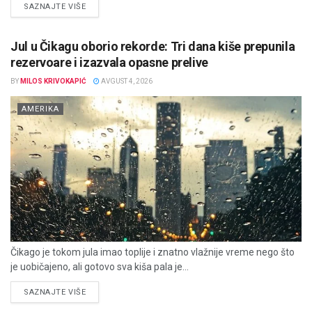
DETAILS
SAZNAJTE VIŠE
Jul u Čikagu oborio rekorde: Tri dana kiše prepunila
rezervoare i izazvala opasne prelive
BY
MILOS KRIVOKAPIĆ
AVGUST 4, 2026
AMERIKA
Čikago je tokom jula imao toplije i znatno vlažnije vreme nego što
je uobičajeno, ali gotovo sva kiša pala je...
DETAILS
SAZNAJTE VIŠE