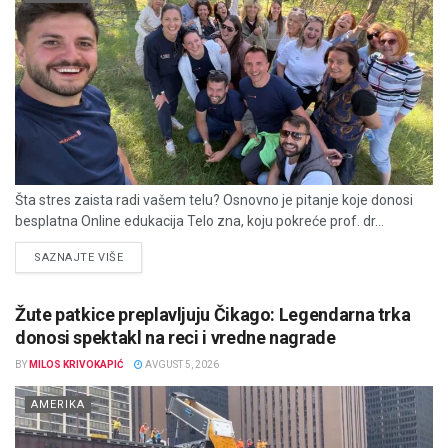
Šta stres zaista radi vašem telu? Osnovno je pitanje koje donosi
besplatna Online edukacija Telo zna, koju pokreće prof. dr...
DETAILS
SAZNAJTE VIŠE
Žute patkice preplavljuju Čikago: Legendarna trka
donosi spektakl na reci i vredne nagrade
BY
MILOS KRIVOKAPIĆ
AVGUST 5, 2026
AMERIKA