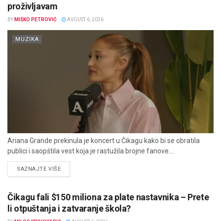
proživljavam
BY
MIŠKO PETROVIĆ
AVGUST 6, 2026
MUZIKA
Ariana Grande prekinula je koncert u Čikagu kako bi se obratila
publici i saopštila vest koja je rastužila brojne fanove....
DETAILS
SAZNAJTE VIŠE
Čikagu fali $150 miliona za plate nastavnika – Prete
li otpuštanja i zatvaranje škola?