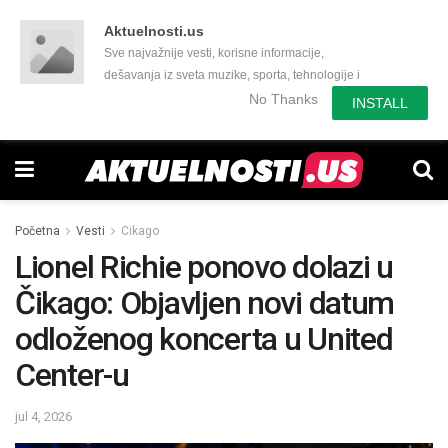
Aktuelnosti.us
Sve najvažnije vesti, korisne informacije,
dešavanja iz sveta muzike, sporta, tehnologije i
još mnogo toga zanimljivog.
No Thanks
INSTALL
Početna
Vesti
Cikago
Lionel Richie ponovo dolazi u
Čikago: Objavljen novi datum
odloženog koncerta u United
Center-u
jul 4, 2026