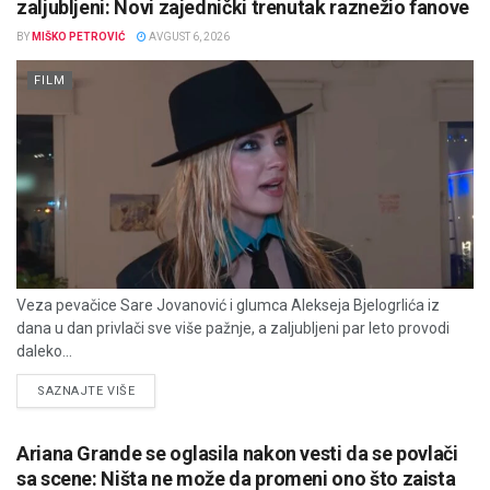
zaljubljeni: Novi zajednički trenutak raznežio fanove
BY
MIŠKO PETROVIĆ
AVGUST 6, 2026
FILM
Veza pevačice Sare Jovanović i glumca Alekseja Bjelogrlića iz
dana u dan privlači sve više pažnje, a zaljubljeni par leto provodi
daleko...
DETAILS
SAZNAJTE VIŠE
Ariana Grande se oglasila nakon vesti da se povlači
sa scene: Ništa ne može da promeni ono što zaista