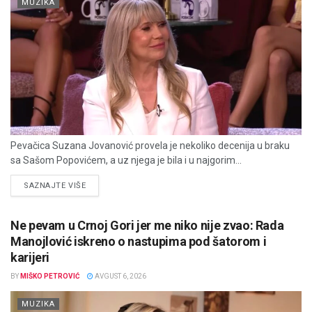
MUZIKA
Pevačica Suzana Jovanović provela je nekoliko decenija u braku
sa Sašom Popovićem, a uz njega je bila i u najgorim...
DETAILS
SAZNAJTE VIŠE
Ne pevam u Crnoj Gori jer me niko nije zvao: Rada
Manojlović iskreno o nastupima pod šatorom i
karijeri
BY
MIŠKO PETROVIĆ
AVGUST 6, 2026
MUZIKA