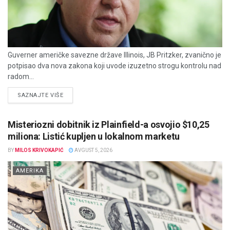
Guverner američke savezne države Illinois, JB Pritzker, zvanično je
potpisao dva nova zakona koji uvode izuzetno strogu kontrolu nad
radom...
DETAILS
SAZNAJTE VIŠE
Misteriozni dobitnik iz Plainfield-a osvojio $10,25
miliona: Listić kupljen u lokalnom marketu
BY
MILOS KRIVOKAPIĆ
AVGUST 5, 2026
AMERIKA