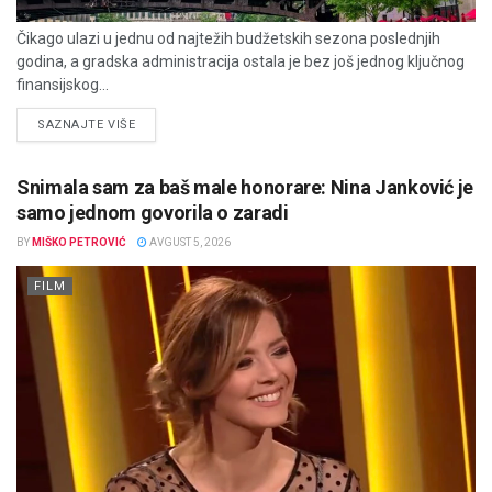
Čikago ulazi u jednu od najtežih budžetskih sezona poslednjih
godina, a gradska administracija ostala je bez još jednog ključnog
finansijskog...
DETAILS
SAZNAJTE VIŠE
Snimala sam za baš male honorare: Nina Janković je
samo jednom govorila o zaradi
BY
MIŠKO PETROVIĆ
AVGUST 5, 2026
FILM