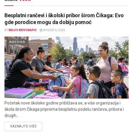
Besplatni rančevi i školski pribor širom Čikaga: Evo
gde porodice mogu da dobiju pomoć
BY
MILOS KRIVOKAPIĆ
AVGUST 6, 2026
AMERIKA
Početak nove školske godine približava se, a više organizacija i
škola širom Čikaga priprema besplatnu podelu rančeva, pribora i
drugih...
DETAILS
SAZNAJTE VIŠE