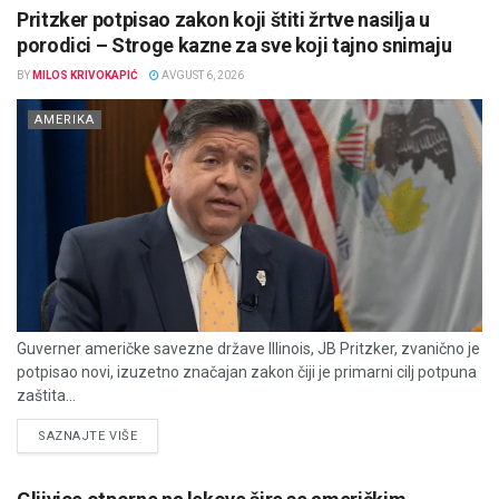
Pritzker potpisao zakon koji štiti žrtve nasilja u
porodici – Stroge kazne za sve koji tajno snimaju
BY
MILOS KRIVOKAPIĆ
AVGUST 6, 2026
AMERIKA
Guverner američke savezne države Illinois, JB Pritzker, zvanično je
potpisao novi, izuzetno značajan zakon čiji je primarni cilj potpuna
zaštita...
DETAILS
SAZNAJTE VIŠE