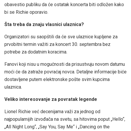
obavestio publiku da će ostatak koncerta biti odložen kako
bi se Richie oporavio.
Šta treba da znaju vlasnici ulaznica?
Organizatori su saopštili da će sve ulaznice kupljene za
prvobitni termin važiti za koncert 30. septembra bez
potrebe za dodatnim koracima.
Fanovi koji nisu u mogućnosti da prisustvuju novom datumu
moći će da zatraže povraćaj novca. Detaljne informacije biće
dostavljene putem elektronske pošte svim kupcima
ulaznica.
Veliko interesovanje za povratak legende
Lionel Richie već decenijama važi za jednog od
najpopularnijih izvođača na svetu, sa hitovima poput „Hello“,
„All Night Long“, „Say You, Say Me“ i „Dancing on the