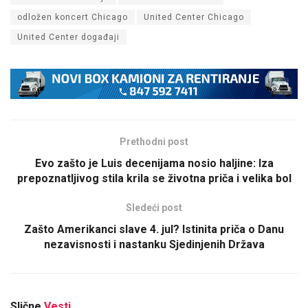
odložen koncert Chicago
United Center Chicago
United Center događaji
Prethodni post
Evo zašto je Luis decenijama nosio haljine: Iza
prepoznatljivog stila krila se životna priča i velika bol
Sledeći post
Zašto Amerikanci slave 4. jul? Istinita priča o Danu
nezavisnosti i nastanku Sjedinjenih Država
Slične
Vesti