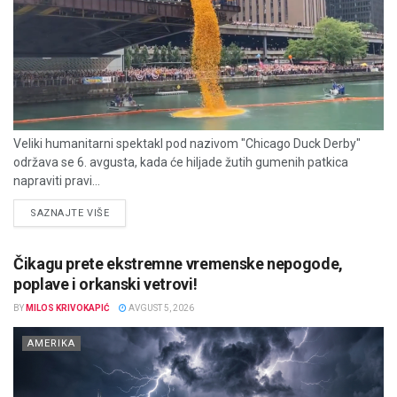
Veliki humanitarni spektakl pod nazivom "Chicago Duck Derby"
održava se 6. avgusta, kada će hiljade žutih gumenih patkica
napraviti pravi...
DETAILS
SAZNAJTE VIŠE
Čikagu prete ekstremne vremenske nepogode,
poplave i orkanski vetrovi!
BY
MILOS KRIVOKAPIĆ
AVGUST 5, 2026
AMERIKA