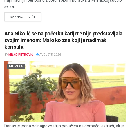
najmračnijih perioda u životu. Tokom boravka u Nemačkoj suočio
se sa...
DETAILS
SAZNAJTE VIŠE
Ana Nikolić se na početku karijere nije predstavljala
svojim imenom: Malo ko zna koji je nadimak
koristila
BY
MIŠKO PETROVIĆ
AVGUST 5, 2026
MUZIKA
Danas je jedna od najpoznatijih pevačica na domaćoj estradi, ali je