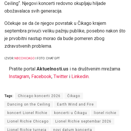
Ceiling“. Njegovi koncerti redovno okupljaju hiljade
obožavalaca svih generacija.
Očekuje se da će njegov povratak u Čikago krajem
septembra privući veliku pažnju publike, posebno nakon što
je prvobitni nastup morao da bude pomeren zbog
zdravstvenih problema.
IZVOR:
NBCCHICAGO
I FOTO: CHAT GPT
Pratite portal
Aktuelnosti.us
i na društvenim mrežama
Instagram
,
Facebook
,
Twitter
i
Linkedin
.
Tags:
Chicago koncerti 2026
Čikago
Dancing on the Ceiling
Earth Wind and Fire
koncert Lionel Richie
koncerti u Čikagu
lionel richie
Lionel Richie Chicago
Lionel Richie septembar 2026
Lionel Richie turneja
novi datum koncerta