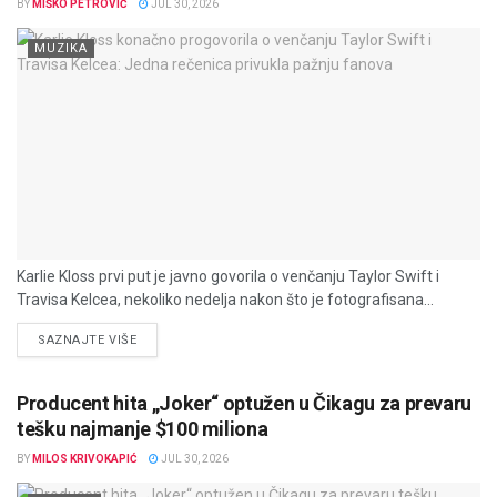
BY
MIŠKO PETROVIĆ
JUL 30, 2026
MUZIKA
Karlie Kloss prvi put je javno govorila o venčanju Taylor Swift i
Travisa Kelcea, nekoliko nedelja nakon što je fotografisana...
DETAILS
SAZNAJTE VIŠE
Producent hita „Joker“ optužen u Čikagu za prevaru
tešku najmanje $100 miliona
BY
MILOS KRIVOKAPIĆ
JUL 30, 2026