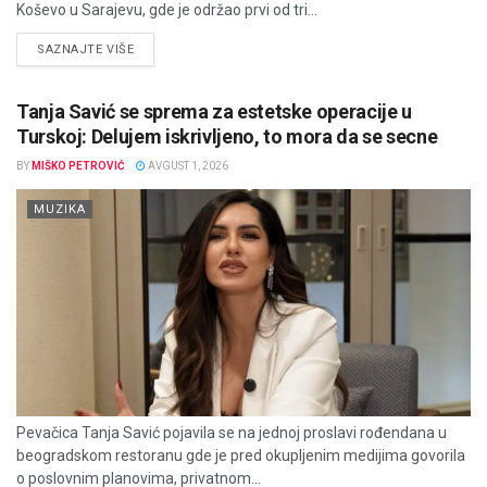
Koševo u Sarajevu, gde je održao prvi od tri...
DETAILS
SAZNAJTE VIŠE
Tanja Savić se sprema za estetske operacije u
Turskoj: Delujem iskrivljeno, to mora da se secne
BY
MIŠKO PETROVIĆ
AVGUST 1, 2026
MUZIKA
Pevačica Tanja Savić pojavila se na jednoj proslavi rođendana u
beogradskom restoranu gde je pred okupljenim medijima govorila
o poslovnim planovima, privatnom...