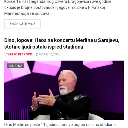
Koncert u čast legendarnog Olivera Dragojevića i ove godine
okupio je brojne poštovaoce njegove muzike u Hrvatskoj.
Manifestacija se održava...
DETAILS
SAZNAJTE VIŠE
Dino, lopove: Haos na koncertu Merlina u Sarajevu,
stotine ljudi ostalo ispred stadiona
BY
MIŠKO PETROVIĆ
AVGUST 2, 2026
MUZIKA
Dino Merlin se posle 11 godina ponovo popeo na binu stadiona