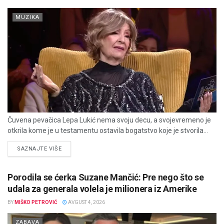
MUZIKA
Čuvena pevačica Lepa Lukić nema svoju decu, a svojevremeno je
otkrila kome je u testamentu ostavila bogatstvo koje je stvorila...
DETAILS
SAZNAJTE VIŠE
Porodila se ćerka Suzane Mančić: Pre nego što se
udala za generala volela je milionera iz Amerike
BY
MIŠKO PETROVIĆ
AVGUST 4, 2026
ZABAVA