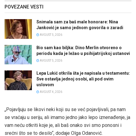
POVEZANE VESTI
Snimala sam za baš male honorare: Nina
Janković je samo jednom govorila o zaradi
AVGUST 5, 2026
Bio sam kao biljka: Dino Merlin otvoreno o
periodu kada je ležao u psihijatrijskoj ustanovi
AVGUST 5, 2026
Lepa Lukić otkrila šta je napisala u testamentu:
Sve ostavlja jednoj osobi, ali pod ovim
uslovom
AVGUST 4, 2026
„Pojavljuju se likovi neki koji su se već pojavljivali, pa nam
se vraćaju u seriju, ali imamo jedno jako lepo iznenađenje, ja
vam neću otkriti koje je, ali baš onako svi smo ponosni i
srećni što se to desilo“, dodaje Olga Odanović.