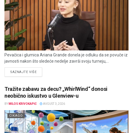
Pevačica i glumica Ariana Grande donela je odluku da se povuče iz
javnosti nakon što sledeće nedelje završi svoju turneju,...
DETAILS
SAZNAJTE VIŠE
Tražite zabavu za decu? „WhirlWind“ donosi
neobično iskustvo u Glenview-u
BY
MILOS KRIVOKAPIĆ
AVGUST 3, 2026
CIKAGO