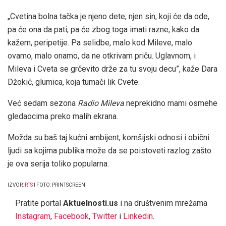
„Cvetina bolna tačka je njeno dete, njen sin, koji će da ode,
pa će ona da pati, pa će zbog toga imati razne, kako da
kažem, peripetije. Pa selidbe, malo kod Mileve, malo
ovamo, malo onamo, da ne otkrivam priču. Uglavnom, i
Mileva i Cveta se grčevito drže za tu svoju decu”, kaže Dara
Džokić, glumica, koja tumači lik Cvete.
Već sedam sezona
Radio Mileva
neprekidno mami osmehe
gledaocima preko malih ekrana.
Možda su baš taj kućni ambijent, komšijski odnosi i obični
ljudi sa kojima publika može da se poistoveti razlog zašto
je ova serija toliko popularna.
IZVOR:
RTS
I FOTO: PRINTSCREEN
Pratite portal
Aktuelnosti.us
i na društvenim mrežama
Instagram
,
Facebook
,
Twitter
i
Linkedin
.