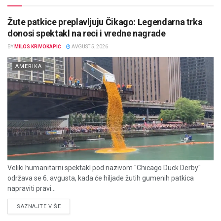
Žute patkice preplavljuju Čikago: Legendarna trka
donosi spektakl na reci i vredne nagrade
BY
MILOS KRIVOKAPIĆ
AVGUST 5, 2026
AMERIKA
Veliki humanitarni spektakl pod nazivom "Chicago Duck Derby"
održava se 6. avgusta, kada će hiljade žutih gumenih patkica
napraviti pravi...
DETAILS
SAZNAJTE VIŠE