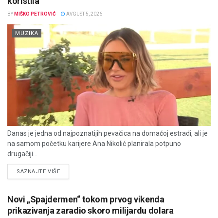
koristila
BY
MIŠKO PETROVIĆ
AVGUST 5, 2026
MUZIKA
Danas je jedna od najpoznatijih pevačica na domaćoj estradi, ali je
na samom početku karijere Ana Nikolić planirala potpuno
drugačiji...
DETAILS
SAZNAJTE VIŠE
Novi „Spajdermen“ tokom prvog vikenda
prikazivanja zaradio skoro milijardu dolara