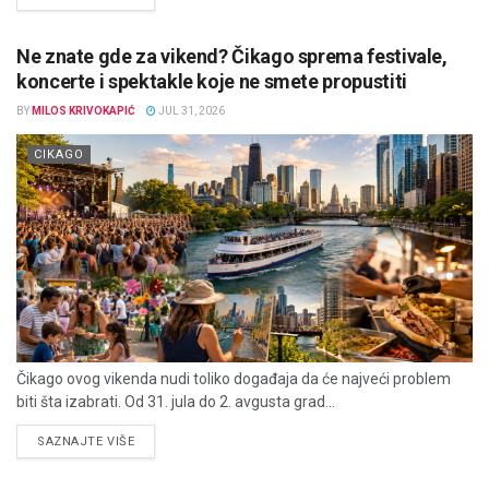
Ne znate gde za vikend? Čikago sprema festivale,
koncerte i spektakle koje ne smete propustiti
BY
MILOS KRIVOKAPIĆ
JUL 31, 2026
CIKAGO
Čikago ovog vikenda nudi toliko događaja da će najveći problem
biti šta izabrati. Od 31. jula do 2. avgusta grad...
DETAILS
SAZNAJTE VIŠE