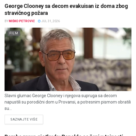
George Clooney sa decom evakuisan iz doma zbog
stravičnog požara
BY
MIŠKO PETROVIĆ
JUL 31, 2026
FILM
Slavni glumac George Clooney i njegova supruga sa decom
napustili su porodični dom u Provansi, a potresnim pismom obratili
su...
DETAILS
SAZNAJTE VIŠE