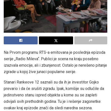
Na Prvom programu RTS-a emitovana je poslednja epizoda
serije „Radio Mileva“. Publici je scena na kraju posebno
izazvala emocije, ali i zbunjenost. Ostalo je nerešeno pitanje
zgrade u kojoj žive junaci popularne serije.
Stanari Rankeove 12 saznali su da ih je investitor Gojko
prevario i da će srušiti zgradu. Ipak, komšije su odlučile da
jedinstveno stanu ispred objekta u kome su se zapleti
odvijali svih prethodnih godina. Tu je i rešenje zagonetke:
ovakav kraj epizode znači da sledi naredna sezona.