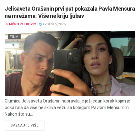
Jelisaveta Orašanin prvi put pokazala Pavla Mensura
na mrežama: Više ne kriju ljubav
BY
MIŠKO PETROVIĆ
AVGUST 5, 2026
FILM
Glumica Jelisaveta Orašanin napravila je još jedan korak kojim je
pokazala da više ne skriva vezu sa kolegom Pavlom Mensurom.
Nakon što su...
DETAILS
SAZNAJTE VIŠE