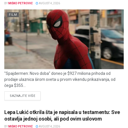
BY
MIŠKO PETROVIĆ
AVGUST 4, 2026
FILM
"Spajdermen: Novo doba" doneo je $927 miliona prihoda od
prodaje ulaznica širom sveta u prvom vikendu prikazivanja, od
čega $355...
DETAILS
SAZNAJTE VIŠE
Lepa Lukić otkrila šta je napisala u testamentu: Sve
ostavlja jednoj osobi, ali pod ovim uslovom
BY
MIŠKO PETROVIĆ
AVGUST 4, 2026