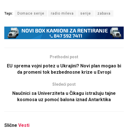
Tags:
Domace serije
radio mileva
serije
zabava
Prethodni post
EU sprema vojni potez u Ukrajini? Novi plan mogao bi
da promeni tok bezbednosne krize u Evropi
Sledeći post
Naučnici sa Univerziteta u Čikagu istražuju tajne
kosmosa uz pomoć balona iznad Antarktika
Slične
Vesti