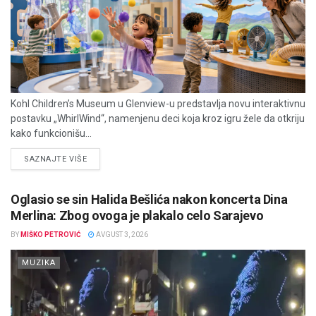
Kohl Children’s Museum u Glenview-u predstavlja novu interaktivnu
postavku „WhirlWind“, namenjenu deci koja kroz igru žele da otkriju
kako funkcionišu...
DETAILS
SAZNAJTE VIŠE
Oglasio se sin Halida Bešlića nakon koncerta Dina
Merlina: Zbog ovoga je plakalo celo Sarajevo
BY
MIŠKO PETROVIĆ
AVGUST 3, 2026
MUZIKA