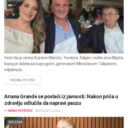
Vest da je ćerka Suzane Mančić, Teodora Talijan, rodila sina Mijata,
kojeg je dobila sa suprugom, generalom Miroslavom Talijanom,
odjeknula...
DETAILS
SAZNAJTE VIŠE
Ariana Grande se povlači iz javnosti: Nakon priča o
zdravlju odlučila da napravi pauzu
BY
MIŠKO PETROVIĆ
AVGUST 4, 2026
MUZIKA