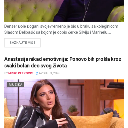
Denser Đole Đogani svojevremeno je bio u braku sa koleginicom
Slađom Delibašić sa kojom je dobio ćerke Silviju i Marinelu....
DETAILS
SAZNAJTE VIŠE
Anastasija nikad emotivnija: Ponovo bih prošla kroz
svaki bolan deo svog života
BY
MIŠKO PETROVIĆ
AVGUST 3, 2026
MUZIKA