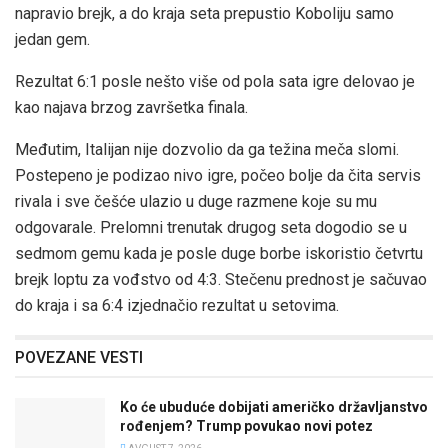
napravio brejk, a do kraja seta prepustio Koboliju samo
jedan gem.
Rezultat 6:1 posle nešto više od pola sata igre delovao je
kao najava brzog završetka finala.
Međutim, Italijan nije dozvolio da ga težina meča slomi.
Postepeno je podizao nivo igre, počeo bolje da čita servis
rivala i sve češće ulazio u duge razmene koje su mu
odgovarale. Prelomni trenutak drugog seta dogodio se u
sedmom gemu kada je posle duge borbe iskoristio četvrtu
brejk loptu za vođstvo od 4:3. Stečenu prednost je sačuvao
do kraja i sa 6:4 izjednačio rezultat u setovima.
POVEZANE VESTI
Ko će ubuduće dobijati američko državljanstvo
rođenjem? Trump povukao novi potez