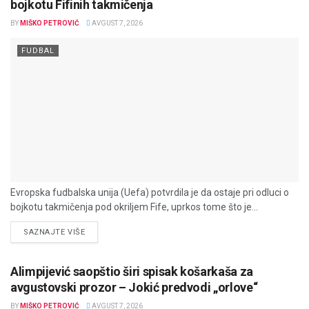
bojkotu Fifinih takmičenja
BY
MIŠKO PETROVIĆ
AVGUST 7, 2026
FUDBAL
Evropska fudbalska unija (Uefa) potvrdila je da ostaje pri odluci o
bojkotu takmičenja pod okriljem Fife, uprkos tome što je...
DETAILS
SAZNAJTE VIŠE
Alimpijević saopštio širi spisak košarkaša za
avgustovski prozor – Jokić predvodi „orlove“
BY
MIŠKO PETROVIĆ
AVGUST 7, 2026