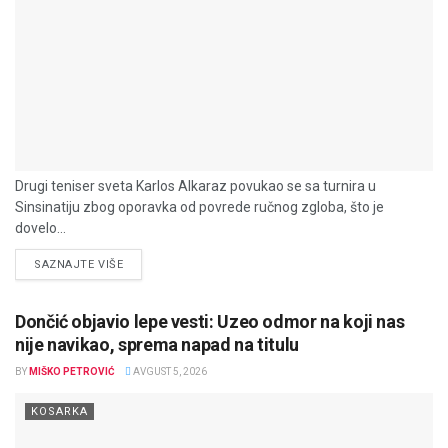
Drugi teniser sveta Karlos Alkaraz povukao se sa turnira u
Sinsinatiju zbog oporavka od povrede ručnog zgloba, što je
dovelo...
DETAILS
SAZNAJTE VIŠE
Dončić objavio lepe vesti: Uzeo odmor na koji nas
nije navikao, sprema napad na titulu
BY
MIŠKO PETROVIĆ
AVGUST 5, 2026
KOSARKA