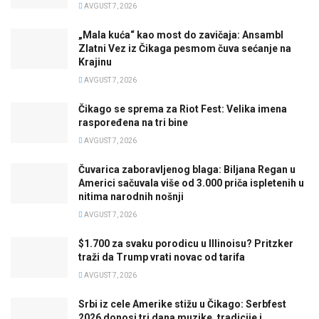
AVGUST 7, 2026
„Mala kuća“ kao most do zavičaja: Ansambl
Zlatni Vez iz Čikaga pesmom čuva sećanje na
Krajinu
AVGUST 7, 2026
Čikago se sprema za Riot Fest: Velika imena
raspoređena na tri bine
AVGUST 7, 2026
Čuvarica zaboravljenog blaga: Biljana Regan u
Americi sačuvala više od 3.000 priča ispletenih u
nitima narodnih nošnji
AVGUST 7, 2026
$1.700 za svaku porodicu u Illinoisu? Pritzker
traži da Trump vrati novac od tarifa
AVGUST 7, 2026
Srbi iz cele Amerike stižu u Čikago: Serbfest
2026 donosi tri dana muzike, tradicije i