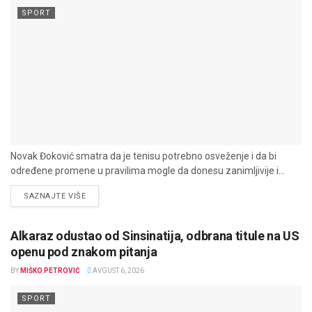
SPORT
Novak Đoković smatra da je tenisu potrebno osveženje i da bi
određene promene u pravilima mogle da donesu zanimljivije i...
DETAILS
SAZNAJTE VIŠE
Alkaraz odustao od Sinsinatija, odbrana titule na US
openu pod znakom pitanja
BY
MIŠKO PETROVIĆ
AVGUST 6, 2026
SPORT