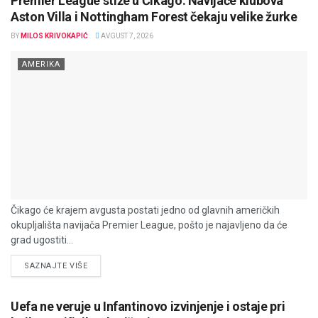
Premier League stiže u Čikago: Navijače klubova
Aston Villa i Nottingham Forest čekaju velike žurke
BY
MILOS KRIVOKAPIĆ
AVGUST 7, 2026
AMERIKA
Čikago će krajem avgusta postati jedno od glavnih američkih
okupljališta navijača Premier League, pošto je najavljeno da će
grad ugostiti...
DETAILS
SAZNAJTE VIŠE
Uefa ne veruje u Infantinovo izvinjenje i ostaje pri