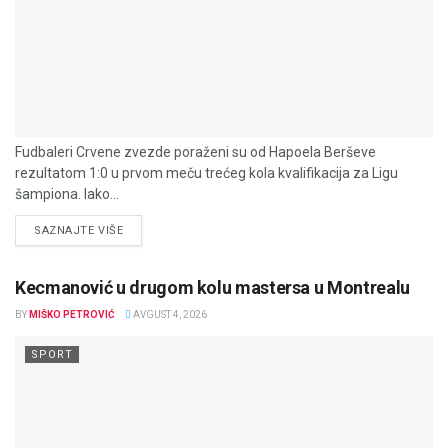
Fudbaleri Crvene zvezde poraženi su od Hapoela Berševe
rezultatom 1:0 u prvom meču trećeg kola kvalifikacija za Ligu
šampiona. Iako...
DETAILS
SAZNAJTE VIŠE
Kecmanović u drugom kolu mastersa u Montrealu
BY
MIŠKO PETROVIĆ
AVGUST 4, 2026
SPORT