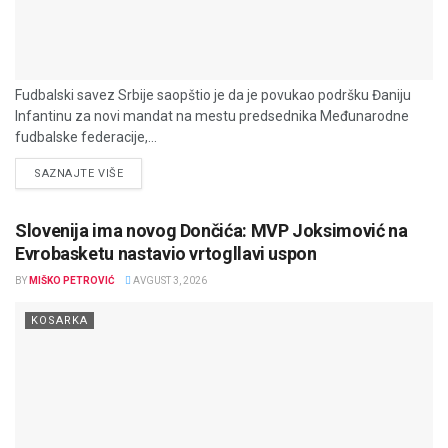
Fudbalski savez Srbije saopštio je da je povukao podršku Đaniju
Infantinu za novi mandat na mestu predsednika Međunarodne
fudbalske federacije,...
DETAILS
SAZNAJTE VIŠE
Slovenija ima novog Dončića: MVP Joksimović na
Evrobasketu nastavio vrtogllavi uspon
BY
MIŠKO PETROVIĆ
AVGUST 3, 2026
KOSARKA