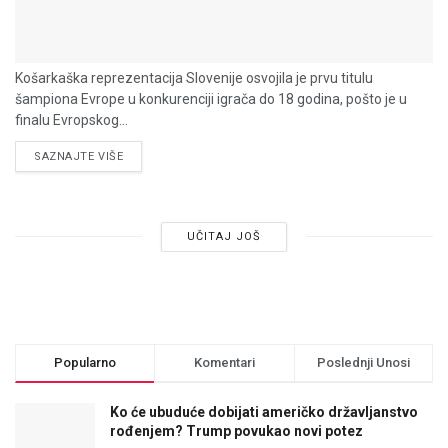
Košarkaška reprezentacija Slovenije osvojila je prvu titulu
šampiona Evrope u konkurenciji igrača do 18 godina, pošto je u
finalu Evropskog...
DETAILS
SAZNAJTE VIŠE
UČITAJ JOŠ
Popularno
Komentari
Poslednji Unosi
Ko će ubuduće dobijati američko državljanstvo
rođenjem? Trump povukao novi potez