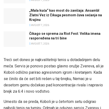
AVGUST 7, 2026
„Mala kuća“ kao most do zavičaja: Ansambl
Zlatni Vez iz Čikaga pesmom čuva sećanje na
Krajinu
AVGUST 7, 2026
Čikago se sprema za Riot Fest: Velika imena
raspoređena na tri bine
AVGUST 7, 2026
Treći set doneo je najkvalitetniji tenis u dotadašnjem delu
meča. Servis je ponovo postao glavno oružje Zvereva, ali je
Koboli odlično parirao agresivnom igrom i kretanjem. Kada
se činilo da će set biti rešen u taj-brejku, Nemac je u
desetom gemu dočekao pad koncentracije rivala i napravio
brejk za 6:4 i novo vođstvo.
Umesto da se preda, Koboli je u četvrtom setu odigrao
najbolji tenis na turniru. Odmah je oduzeo servis Zverevu i