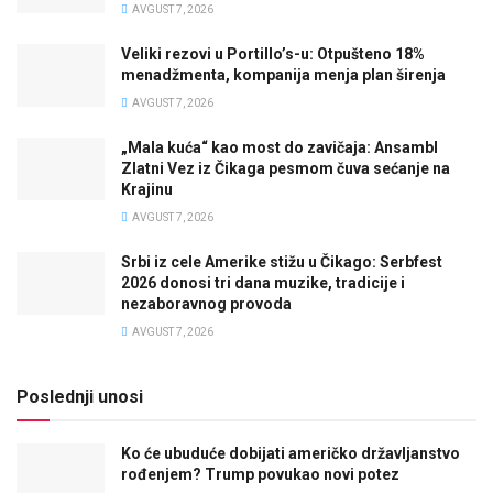
AVGUST 7, 2026
Veliki rezovi u Portillo’s-u: Otpušteno 18%
menadžmenta, kompanija menja plan širenja
AVGUST 7, 2026
„Mala kuća“ kao most do zavičaja: Ansambl
Zlatni Vez iz Čikaga pesmom čuva sećanje na
Krajinu
AVGUST 7, 2026
Srbi iz cele Amerike stižu u Čikago: Serbfest
2026 donosi tri dana muzike, tradicije i
nezaboravnog provoda
AVGUST 7, 2026
Poslednji unosi
Ko će ubuduće dobijati američko državljanstvo
rođenjem? Trump povukao novi potez