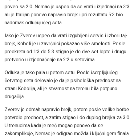
poveo sa 2:0. Nemac je uspeo da se vrati i izjednači na 3:3,
ali je Italijan ponovo napravio brejk i pri rezultatu 5:3 bio
nadomak odlučujućeg seta.
Iako je Zverev uspeo da vrati izgubljeni servis i izbori taj-
brejk, Koboli je u završnici pokazao više smelosti. Posle
preokreta od 1:3 do 5:3 stigao je do dve set lopte i drugu
pretvorio u izjednačenje na 2:2 u setovima.
Odluka je tako pala u petom setu. Posle iscrpljujućeg
četvrtog seta delovalo je da je psihološka prednost na
strani Kobolija, ali je stvarnost na terenu bila potpuno
drugačija.
Zverev je odmah napravio brejk, potom posle velike borbe
potvrdio prednost, a zatim stigao i do duplog brejka za 3:0.
U trenucima kada je meč mogao ponovo da se
zakomplikuje, Nemac je odigrao možda i ključni gem finala.