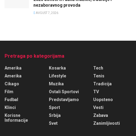
nezaboravnog provoda
AVGUST 7, 2026
Pretraga po kategorijama
Amerika
Kosarka
Tech
Amerika
Lifestyle
Tenis
Cikago
Muzika
Tradicija
Film
Ostali Sportovi
TV
Fudbal
Predstavljamo
Uopsteno
Klinci
Sport
Vesti
Korisne
Srbija
Zabava
Informacije
Svet
Zanimljivosti