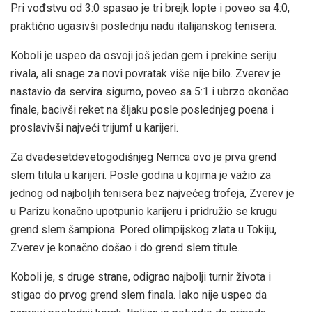
Pri vođstvu od 3:0 spasao je tri brejk lopte i poveo sa 4:0,
praktično ugasivši poslednju nadu italijanskog tenisera.
Koboli je uspeo da osvoji još jedan gem i prekine seriju
rivala, ali snage za novi povratak više nije bilo. Zverev je
nastavio da servira sigurno, poveo sa 5:1 i ubrzo okončao
finale, bacivši reket na šljaku posle poslednjeg poena i
proslavivši najveći trijumf u karijeri.
Za dvadesetdevetogodišnjeg Nemca ovo je prva grend
slem titula u karijeri. Posle godina u kojima je važio za
jednog od najboljih tenisera bez najvećeg trofeja, Zverev je
u Parizu konačno upotpunio karijeru i pridružio se krugu
grend slem šampiona. Pored olimpijskog zlata u Tokiju,
Zverev je konačno došao i do grend slem titule.
Koboli je, s druge strane, odigrao najbolji turnir života i
stigao do prvog grend slem finala. Iako nije uspeo da