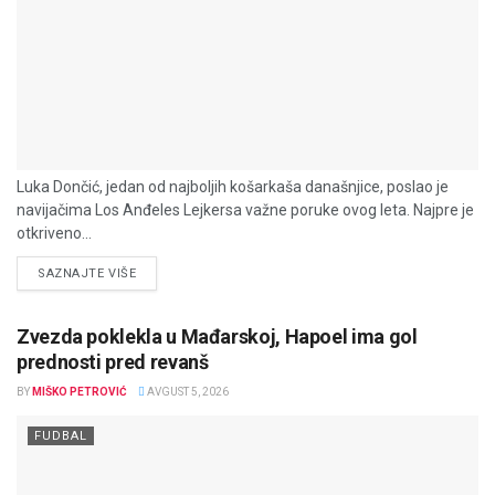
Luka Dončić, jedan od najboljih košarkaša današnjice, poslao je
navijačima Los Anđeles Lejkersa važne poruke ovog leta. Najpre je
otkriveno...
DETAILS
SAZNAJTE VIŠE
Zvezda poklekla u Mađarskoj, Hapoel ima gol
prednosti pred revanš
BY
MIŠKO PETROVIĆ
AVGUST 5, 2026
FUDBAL