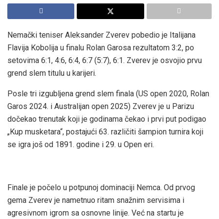
Nemački teniser Aleksander Zverev pobedio je Italijana
Flavija Kobolija u finalu Rolan Garosa rezultatom 3:2, po
setovima 6:1, 4:6, 6:4, 6:7 (5:7), 6:1. Zverev je osvojio prvu
grend slem titulu u karijeri.
Posle tri izgubljena grend slem finala (US open 2020, Rolan
Garos 2024. i Australijan open 2025) Zverev je u Parizu
dočekao trenutak koji je godinama čekao i prvi put podigao
„Kup musketara“, postajući 63. različiti šampion turnira koji
se igra još od 1891. godine i 29. u Open eri.
Finale je počelo u potpunoj dominaciji Nemca. Od prvog
gema Zverev je nametnuo ritam snažnim servisima i
agresivnom igrom sa osnovne linije. Već na startu je