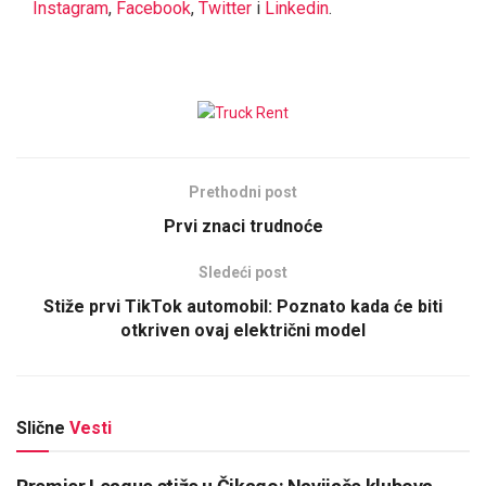
Instagram
,
Facebook
,
Twitter
i
Linkedin
.
Prethodni post
Prvi znaci trudnoće
Sledeći post
Stiže prvi TikTok automobil: Poznato kada će biti
otkriven ovaj električni model
Slične
Vesti