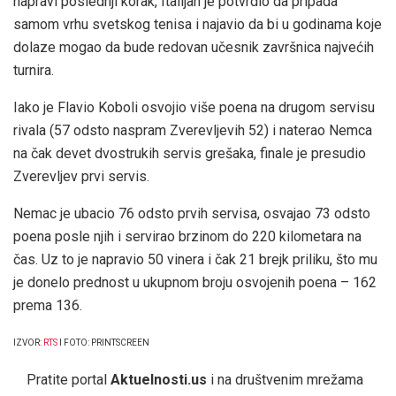
napravi poslednji korak, Italijan je potvrdio da pripada
samom vrhu svetskog tenisa i najavio da bi u godinama koje
dolaze mogao da bude redovan učesnik završnica najvećih
turnira.
Iako je Flavio Koboli osvojio više poena na drugom servisu
rivala (57 odsto naspram Zverevljevih 52) i naterao Nemca
na čak devet dvostrukih servis grešaka, finale je presudio
Zverevljev prvi servis.
Nemac je ubacio 76 odsto prvih servisa, osvajao 73 odsto
poena posle njih i servirao brzinom do 220 kilometara na
čas. Uz to je napravio 50 vinera i čak 21 brejk priliku, što mu
je donelo prednost u ukupnom broju osvojenih poena – 162
prema 136.
IZVOR:
RTS
I FOTO: PRINTSCREEN
Pratite portal
Aktuelnosti.us
i na društvenim mrežama