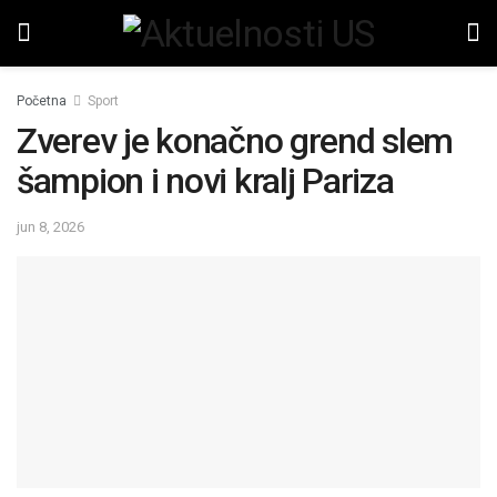
Početna
Sport
Zverev je konačno grend slem
šampion i novi kralj Pariza
jun 8, 2026