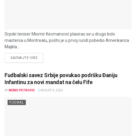
Srpski teniser Miomir Kecmanović plasirao se u drugo kolo
mastersa u Montrealu, pošto je u prvoj rundi pobedio Amerikanca
Majkla...
DETAILS
SAZNAJTE VIŠE
Fudbalski savez Srbije povukao podršku Đaniju
Infantinu za novi mandat na čelu Fife
BY
MIŠKO PETROVIĆ
AVGUST 4, 2026
FUDBAL