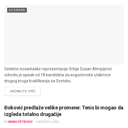
KOSARKA
Selektor košarkaške reprezentacije Srbije Dušan Alimpijević
odredio je spisak od 18 kandidata za avgustovske utakmice
drugog kruga kvalifikacija za Svetsko...
DETAILS
SAZNAJTE VIŠE
Đoković predlaže velike promene: Tenis bi mogao da
izgleda totalno drugačije
BY
MIŠKO PETROVIĆ
AVGUST 6, 2026