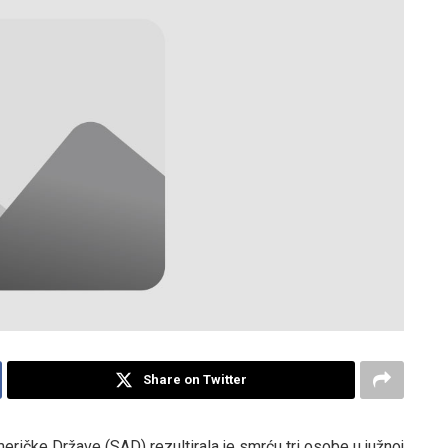
Share on Twitter
meričke Države (SAD) rezultirala je smrću tri osobe u južnoj