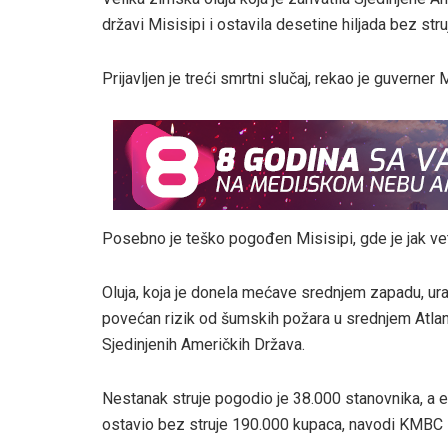
državi Misisipi i ostavila desetine hiljada bez stru
Prijavljen je treći smrtni slučaj, rekao je guverner M
Posebno je teško pogođen Misisipi, gde je jak ve
Oluja, koja je donela mećave srednjem zapadu, ur
povećan rizik od šumskih požara u srednjem Atlanti
Sjedinjenih Američkih Država.
Nestanak struje pogodio je 38.000 stanovnika, a eki
ostavio bez struje 190.000 kupaca, navodi KMBC