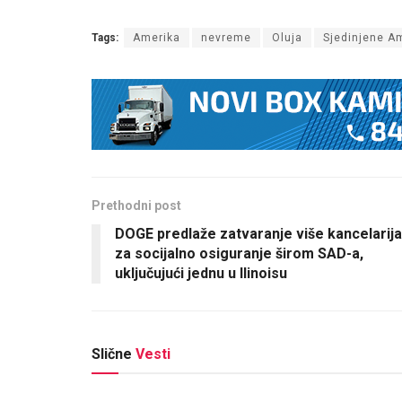
Tags:
Amerika
nevreme
Oluja
Sjedinjene A
Prethodni post
DOGE predlaže zatvaranje više kancelarija
za socijalno osiguranje širom SAD-a,
uključujući jednu u Ilinoisu
Slične
Vesti