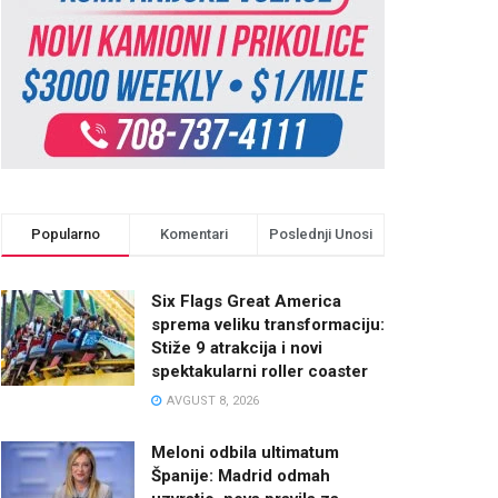
Popularno
Komentari
Poslednji Unosi
Six Flags Great America
sprema veliku transformaciju:
Stiže 9 atrakcija i novi
spektakularni roller coaster
AVGUST 8, 2026
Meloni odbila ultimatum
Španije: Madrid odmah