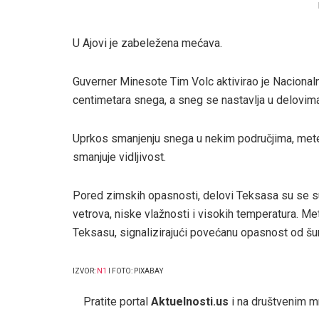
U Ajovi je zabeležena mećava.
Guverner Minesote Tim Volc aktivirao je Nacional
centimetara snega, a sneg se nastavlja u delovim
Uprkos smanjenju snega u nekim područjima, meteo
smanjuje vidljivost.
Pored zimskih opasnosti, delovi Teksasa su se s
vetrova, niske vlažnosti i visokih temperatura. 
Teksasu, signalizirajući povećanu opasnost od š
IZVOR:
N1
I FOTO: PIXABAY
Pratite portal
Aktuelnosti.us
i na društvenim 