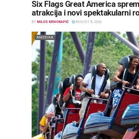
Six Flags Great America sprema
atrakcija i novi spektakularni r
BY
MILOS KRIVOKAPIĆ
AVGUST 8, 2026
AMERIKA