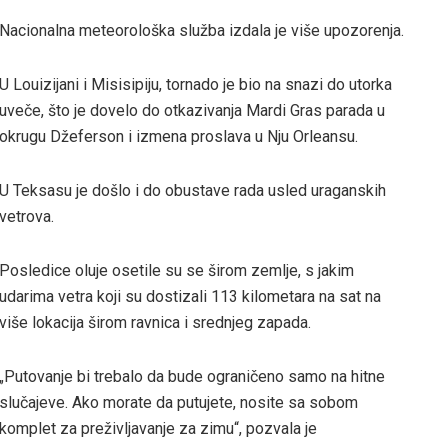
Nacionalna meteorološka služba izdala je više upozorenja.
U Louizijani i Misisipiju, tornado je bio na snazi do utorka
uveče, što je dovelo do otkazivanja Mardi Gras parada u
okrugu Džeferson i izmena proslava u Nju Orleansu.
U Teksasu je došlo i do obustave rada usled uraganskih
vetrova.
Posledice oluje osetile su se širom zemlje, s jakim
udarima vetra koji su dostizali 113 kilometara na sat na
više lokacija širom ravnica i srednjeg zapada.
„Putovanje bi trebalo da bude ograničeno samo na hitne
slučajeve. Ako morate da putujete, nosite sa sobom
komplet za preživljavanje za zimu“, pozvala je