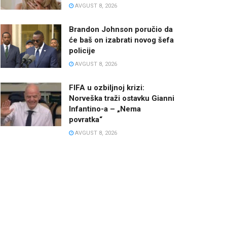
AVGUST 8, 2026
Brandon Johnson poručio da
će baš on izabrati novog šefa
policije
AVGUST 8, 2026
FIFA u ozbiljnoj krizi:
Norveška traži ostavku Gianni
Infantino-a – „Nema
povratka“
AVGUST 8, 2026