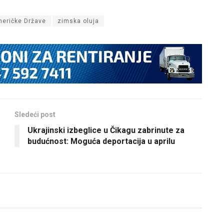
meričke Države
zimska oluja
Sledeći post
Ukrajinski izbeglice u Čikagu zabrinute za
budućnost: Moguća deportacija u aprilu