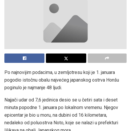
Po najnovijim podacima, u zemljotresu koji je 1. januara
pogodio istočnu obalu najvećeg japanskog ostrva Honšu
poginulo je najmanje 48 ljudi.
Najjači udar od 7,6 jedinica desio se u četiri sata i deset
minuta popodne 1. januara po lokalnom vremenu. Njegov
epicentar je bio u moru, na dubini od 16 kilometara,
nedaleko od poluostrva Noto, koje se nalazi u prefekturi
Išikava na obali Japanskog mora.