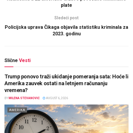
plate
Sledeći post
Policijska uprava Čikaga objavila statistiku kriminala za
2023. godinu
Slične
Vesti
Trump ponovo traži ukidanje pomeranja sata: Hoće li
Amerika zauvek ostati na letnjem računanju
vremena?
BY
MILENA STEVANOVIĆ
AVGUST 6, 2026
AMERIKA