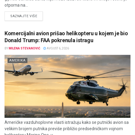
otporna na...
DETAILS
SAZNAJTE VIŠE
Komercijalni avion prišao helikopteru u kojem je bio
Donald Trump: FAA pokrenula istragu
BY
MILENA STEVANOVIĆ
AVGUST 6, 2026
AMERIKA
Američke vazduhoplovne vlasti istražuju kako se putnički avion sa
velikim brojem putnika previše približio predsedničkom vojnom
helikopteru Marine One, u...