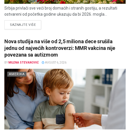
Srbija privlači sve veći broj domaćih i stranih gostiju, a rezultati
ostvareni od početka godine ukazuju da bi 2026. mogla...
DETAILS
SAZNAJTE VIŠE
Nova studija na više od 2,5 miliona dece srušila
jednu od najvećih kontroverzi: MMR vakcina nije
povezana sa autizmom
BY
MILENA STEVANOVIĆ
AVGUST 6, 2026
AMERIKA