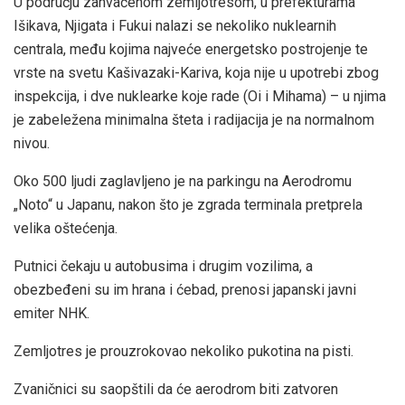
U području zahvaćenom zemljotresom, u prefekturama
Išikava, Njigata i Fukui nalazi se nekoliko nuklearnih
centrala, među kojima najveće energetsko postrojenje te
vrste na svetu Kašivazaki-Kariva, koja nije u upotrebi zbog
inspekcija, i dve nuklearke koje rade (Oi i Mihama) – u njima
je zabeležena minimalna šteta i radijacija je na normalnom
nivou.
Oko 500 ljudi zaglavljeno je na parkingu na Aerodromu
„Noto“ u Japanu, nakon što je zgrada terminala pretprela
velika oštećenja.
Putnici čekaju u autobusima i drugim vozilima, a
obezbeđeni su im hrana i ćebad, prenosi japanski javni
emiter NHK.
Zemljotres je prouzrokovao nekoliko pukotina na pisti.
Zvaničnici su saopštili da će aerodrom biti zatvoren