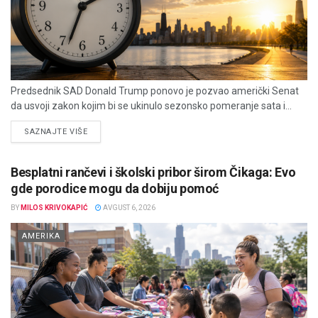
Predsednik SAD Donald Trump ponovo je pozvao američki Senat
da usvoji zakon kojim bi se ukinulo sezonsko pomeranje sata i...
DETAILS
SAZNAJTE VIŠE
Besplatni rančevi i školski pribor širom Čikaga: Evo
gde porodice mogu da dobiju pomoć
BY
MILOS KRIVOKAPIĆ
AVGUST 6, 2026
AMERIKA