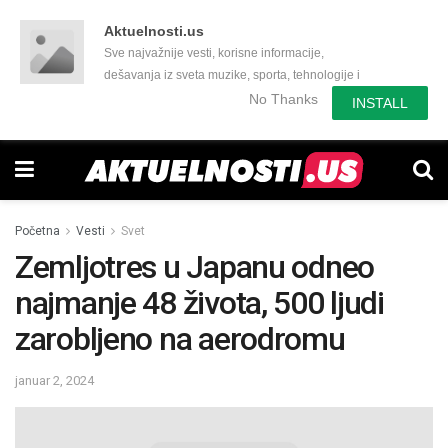
Aktuelnosti.us
Sve najvažnije vesti, korisne informacije,
dešavanja iz sveta muzike, sporta, tehnologije i
još mnogo toga zanimljivog.
No Thanks
INSTALL
Početna
Vesti
Svet
Zemljotres u Japanu odneo
najmanje 48 života, 500 ljudi
zarobljeno na aerodromu
januar 2, 2024