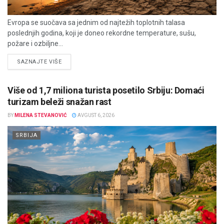
Evropa se suočava sa jednim od najtežih toplotnih talasa
poslednjih godina, koji je doneo rekordne temperature, sušu,
požare i ozbiljne...
DETAILS
SAZNAJTE VIŠE
Više od 1,7 miliona turista posetilo Srbiju: Domaći
turizam beleži snažan rast
BY
MILENA STEVANOVIĆ
AVGUST 6, 2026
SRBIJA