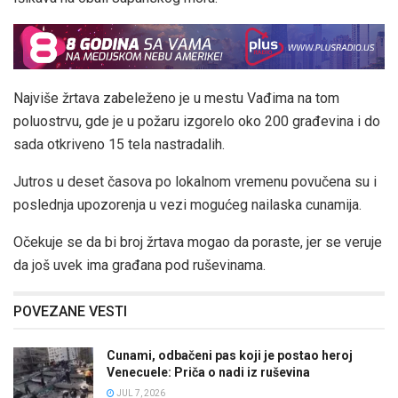
Najviše žrtava zabeleženo je u mestu Vađima na tom
poluostrvu, gde je u požaru izgorelo oko 200 građevina i do
sada otkriveno 15 tela nastradalih.
Jutros u deset časova po lokalnom vremenu povučena su i
poslednja upozorenja u vezi mogućeg nailaska cunamija.
Očekuje se da bi broj žrtava mogao da poraste, jer se veruje
da još uvek ima građana pod ruševinama.
POVEZANE VESTI
Cunami, odbačeni pas koji je postao heroj
Venecuele: Priča o nadi iz ruševina
JUL 7, 2026