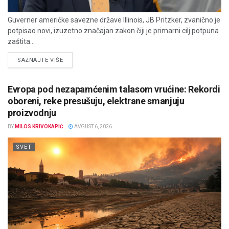
Guverner američke savezne države Illinois, JB Pritzker, zvanično je
potpisao novi, izuzetno značajan zakon čiji je primarni cilj potpuna
zaštita...
DETAILS
SAZNAJTE VIŠE
Evropa pod nezapamćenim talasom vrućine: Rekordi
oboreni, reke presušuju, elektrane smanjuju
proizvodnju
BY
MILOS KRIVOKAPIĆ
AVGUST 6, 2026
SVET