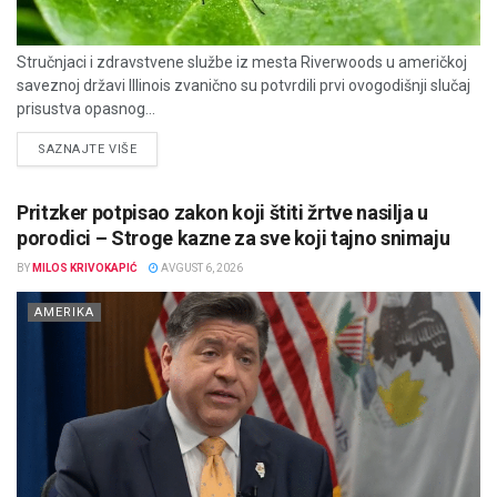
Stručnjaci i zdravstvene službe iz mesta Riverwoods u američkoj
saveznoj državi Illinois zvanično su potvrdili prvi ovogodišnji slučaj
prisustva opasnog...
DETAILS
SAZNAJTE VIŠE
Pritzker potpisao zakon koji štiti žrtve nasilja u
porodici – Stroge kazne za sve koji tajno snimaju
BY
MILOS KRIVOKAPIĆ
AVGUST 6, 2026
AMERIKA