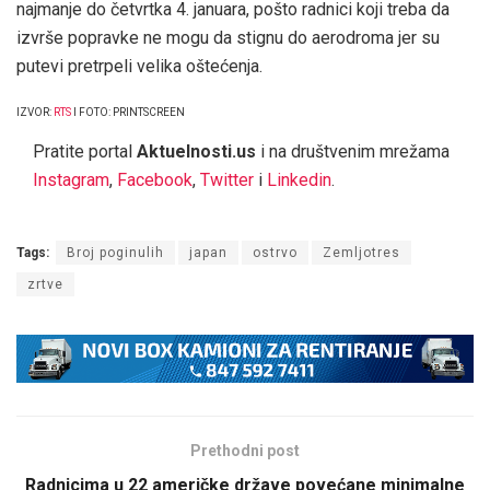
najmanje do četvrtka 4. januara, pošto radnici koji treba da
izvrše popravke ne mogu da stignu do aerodroma jer su
putevi pretrpeli velika oštećenja.
IZVOR:
RTS
I FOTO: PRINTSCREEN
Pratite portal
Aktuelnosti.us
i na društvenim mrežama
Instagram
,
Facebook
,
Twitter
i
Linkedin
.
Tags:
Broj poginulih
japan
ostrvo
Zemljotres
zrtve
Prethodni post
Radnicima u 22 američke države povećane minimalne