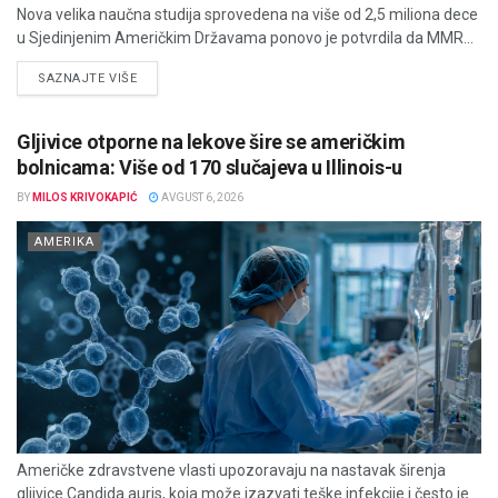
Nova velika naučna studija sprovedena na više od 2,5 miliona dece
u Sjedinjenim Američkim Državama ponovo je potvrdila da MMR...
DETAILS
SAZNAJTE VIŠE
Gljivice otporne na lekove šire se američkim
bolnicama: Više od 170 slučajeva u Illinois-u
BY
MILOS KRIVOKAPIĆ
AVGUST 6, 2026
AMERIKA
Američke zdravstvene vlasti upozoravaju na nastavak širenja
gljivice Candida auris, koja može izazvati teške infekcije i često je