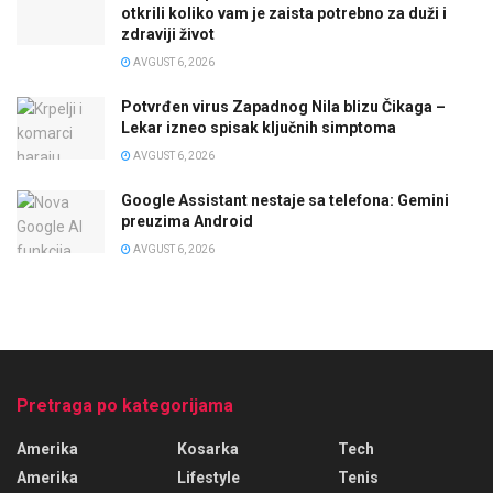
otkrili koliko vam je zaista potrebno za duži i
zdraviji život
AVGUST 6, 2026
Potvrđen virus Zapadnog Nila blizu Čikaga –
Lekar izneo spisak ključnih simptoma
AVGUST 6, 2026
Google Assistant nestaje sa telefona: Gemini
preuzima Android
AVGUST 6, 2026
Pretraga po kategorijama
Amerika
Kosarka
Tech
Amerika
Lifestyle
Tenis