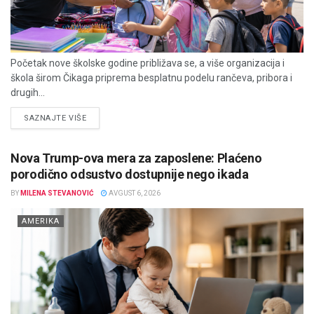
Početak nove školske godine približava se, a više organizacija i
škola širom Čikaga priprema besplatnu podelu rančeva, pribora i
drugih...
DETAILS
SAZNAJTE VIŠE
Nova Trump-ova mera za zaposlene: Plaćeno
porodično odsustvo dostupnije nego ikada
BY
MILENA STEVANOVIĆ
AVGUST 6, 2026
AMERIKA