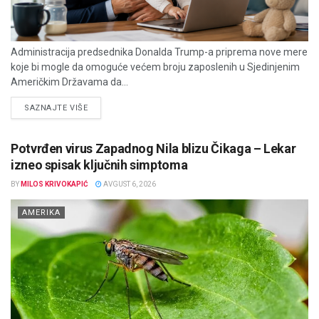
Administracija predsednika Donalda Trump-a priprema nove mere
koje bi mogle da omoguće većem broju zaposlenih u Sjedinjenim
Američkim Državama da...
DETAILS
SAZNAJTE VIŠE
Potvrđen virus Zapadnog Nila blizu Čikaga – Lekar
izneo spisak ključnih simptoma
BY
MILOS KRIVOKAPIĆ
AVGUST 6, 2026
AMERIKA