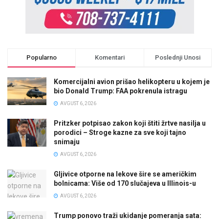
Popularno
Komentari
Poslednji Unosi
Komercijalni avion prišao helikopteru u kojem je
bio Donald Trump: FAA pokrenula istragu
AVGUST 6, 2026
Pritzker potpisao zakon koji štiti žrtve nasilja u
porodici – Stroge kazne za sve koji tajno
snimaju
AVGUST 6, 2026
Gljivice otporne na lekove šire se američkim
bolnicama: Više od 170 slučajeva u Illinois-u
AVGUST 6, 2026
Trump ponovo traži ukidanje pomeranja sata: