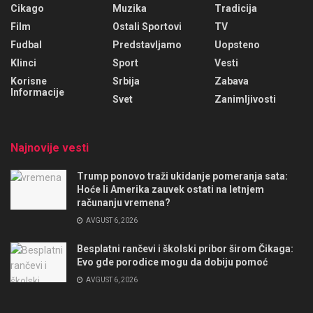
Cikago
Muzika
Tradicija
Film
Ostali Sportovi
TV
Fudbal
Predstavljamo
Uopsteno
Klinci
Sport
Vesti
Korisne
Srbija
Zabava
Informacije
Svet
Zanimljivosti
Najnovije vesti
Trump ponovo traži ukidanje pomeranja sata:
Hoće li Amerika zauvek ostati na letnjem
računanju vremena?
AVGUST 6, 2026
Besplatni rančevi i školski pribor širom Čikaga:
Evo gde porodice mogu da dobiju pomoć
AVGUST 6, 2026