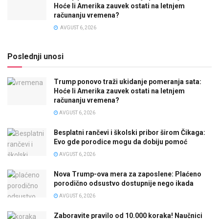
Hoće li Amerika zauvek ostati na letnjem
računanju vremena?
AVGUST 6, 2026
Poslednji unosi
Trump ponovo traži ukidanje pomeranja sata:
Hoće li Amerika zauvek ostati na letnjem
računanju vremena?
AVGUST 6, 2026
Besplatni rančevi i školski pribor širom Čikaga:
Evo gde porodice mogu da dobiju pomoć
AVGUST 6, 2026
Nova Trump-ova mera za zaposlene: Plaćeno
porodično odsustvo dostupnije nego ikada
AVGUST 6, 2026
Zaboravite pravilo od 10.000 koraka! Naučnici