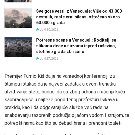
Sve gore vesti iz Venecuele: Više od 43.000
nestalih, raste crni bilans, oštećeno skoro
60.000 zgrada
JUN 30, 2026
Potresne scene u Venecueli: Roditelji sa
slikama dece u suzama ispred ruševina,
stotine zgrada zbrisano
JUN 27, 2026
Premijer Fumio Kišida je na vanrednoj konferenciji za
štampu istakao da je najveći zadatak u ovom trenutku
utvrđivanje štete, budući da su zbog odrona i rušenja kuća
saobraćajnice u najteže pogođenoj prefekturi Išikava u
prekidu, kao i da odgovarajuće službe već rade na
snabdevanju razorenih područja pijaćom vodom i strujom, te
potrepštinama kao što su ćebad, hrana i prenosni toaleti.