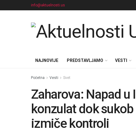
info@aktuelnosti.us
NAJNOVIJE
PREDSTAVLJAMO
VESTI
Početna
Vesti
Svet
Zaharova: Napad u I
konzulat dok sukob 
izmiče kontroli