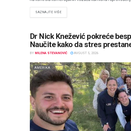
DETAILS
SAZNAJTE VIŠE
Dr Nick Knežević pokreće bespl
Naučite kako da stres prestan
BY
MILENA STEVANOVIĆ
AVGUST 5, 2026
AMERIKA