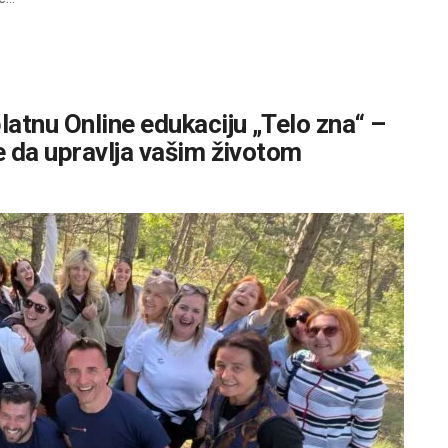
atnu Online edukaciju „Telo zna“ –
e da upravlja vašim životom