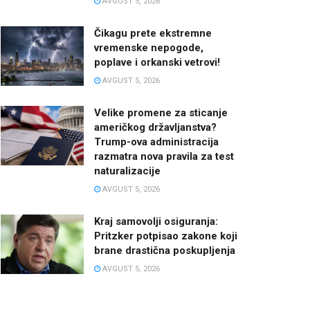
AVGUST 5, 2026
Čikagu prete ekstremne
vremenske nepogode,
poplave i orkanski vetrovi!
AVGUST 5, 2026
Velike promene za sticanje
američkog državljanstva?
Trump-ova administracija
razmatra nova pravila za test
naturalizacije
AVGUST 5, 2026
Kraj samovolji osiguranja:
Pritzker potpisao zakone koji
brane drastična poskupljenja
AVGUST 5, 2026