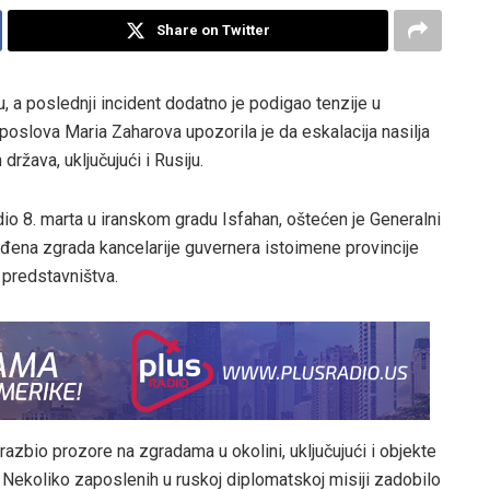
Share on Twitter
, a poslednji incident dodatno je podigao tenzije u
poslova Maria Zaharova upozorila je da eskalacija nasilja
ržava, uključujući i Rusiju.
o 8. marta u iranskom gradu Isfahan, oštećen je Generalni
ođena zgrada kancelarije guvernera istoimene provincije
 predstavništva.
razbio prozore na zgradama u okolini, uključujući i objekte
. Nekoliko zaposlenih u ruskoj diplomatskoj misiji zadobilo