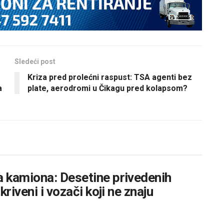
Sledeći post
Kriza pred prolećni raspust: TSA agenti bez
a
plate, aerodromi u Čikagu pred kolapsom?
 kamiona: Desetine privedenih
riveni i vozači koji ne znaju