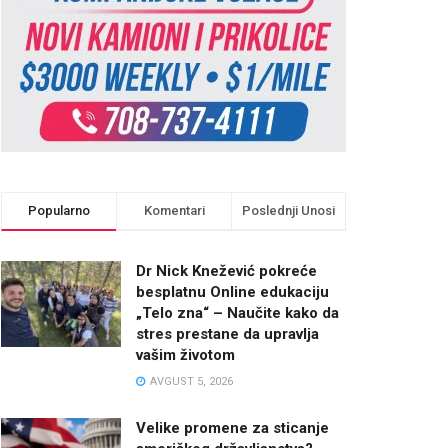
Popularno
Komentari
Poslednji Unosi
Dr Nick Knežević pokreće
besplatnu Online edukaciju
„Telo zna“ – Naučite kako da
stres prestane da upravlja
vašim životom
AVGUST 5, 2026
Velike promene za sticanje