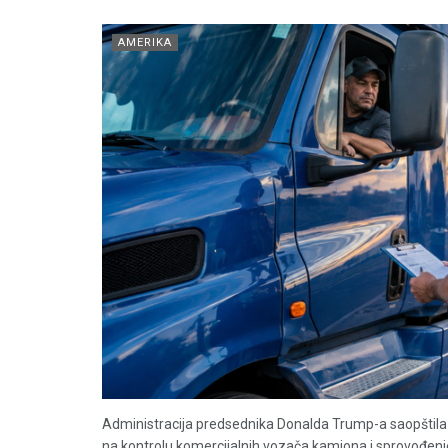
AMERIKA
Administracija predsednika Donalda Trump-a saopštila 
na kontrolu komercijalnih vozača kamiona i sprovođenje