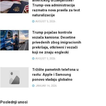
američkog državljanstva?
Trump-ova administracija
razmatra nova pravila za test
naturalizacije
AVGUST 5, 2026
Trump pojačao kontrole
vozača kamiona: Desetine
privedenih zbog imigracionih
prekršaja, otkriveni i vozači
koji ne znaju engleski
AVGUST 5, 2026
Tržište pametnih telefona u
rastu: Apple i Samsung
ponovo vladaju globalno
JANUAR 14, 2026
Poslednji unosi