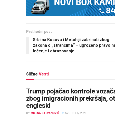
Prethodni post
Srbi na Kosovu i Metohiji zabrinuti zbog
zakona o „strancima“ – ugroženo pravo n
lečenje i obrazovanje
Slične
Vesti
Trump pojačao kontrole vozača
zbog imigracionih prekršaja, otk
engleski
BY
MILENA STEVANOVIĆ
AVGUST 5, 2026