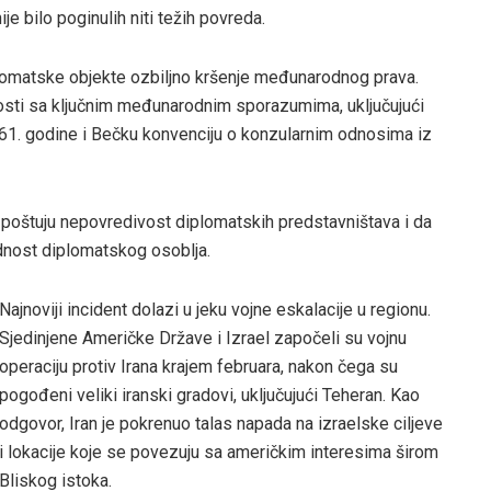
je bilo poginulih niti težih povreda.
plomatske objekte ozbiljno kršenje međunarodnog prava.
nosti sa ključnim međunarodnim sporazumima, uključujući
1. godine i Bečku konvenciju o konzularnim odnosima iz
 poštuju nepovredivost diplomatskih predstavništava i da
ednost diplomatskog osoblja.
Najnoviji incident dolazi u jeku vojne eskalacije u regionu.
Sjedinjene Američke Države i Izrael započeli su vojnu
operaciju protiv Irana krajem februara, nakon čega su
pogođeni veliki iranski gradovi, uključujući Teheran. Kao
odgovor, Iran je pokrenuo talas napada na izraelske ciljeve
i lokacije koje se povezuju sa američkim interesima širom
Bliskog istoka.