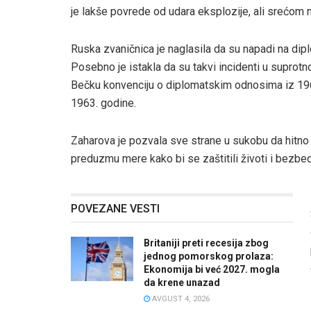
je lakše povrede od udara eksplozije, ali srećom ni
Ruska zvaničnica je naglasila da su napadi na di
Posebno je istakla da su takvi incidenti u suprot
Bečku konvenciju o diplomatskim odnosima iz 196
1963. godine.
Zaharova je pozvala sve strane u sukobu da hitno
preduzmu mere kako bi se zaštitili životi i bezb
POVEZANE VESTI
Britaniji preti recesija zbog
jednog pomorskog prolaza:
Ekonomija bi već 2027. mogla
da krene unazad
AVGUST 4, 2026