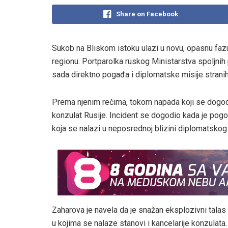
Share on Facebook
Sukob na Bliskom istoku ulazi u novu, opasnu fazu
regionu. Portparolka ruskog Ministarstva spoljnih 
sada direktno pogađa i diplomatske misije stranih d
Prema njenim rečima, tokom napada koji se dogodi
konzulat Rusije. Incident se dogodio kada je pog
koja se nalazi u neposrednoj blizini diplomatskog
Zaharova je navela da je snažan eksplozivni talas 
u kojima se nalaze stanovi i kancelarije konzulata