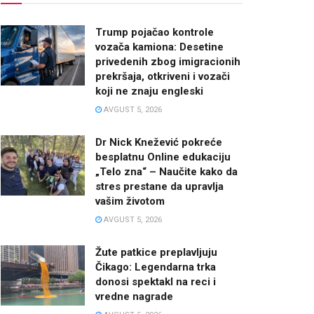
Trump pojačao kontrole
vozača kamiona: Desetine
privedenih zbog imigracionih
prekršaja, otkriveni i vozači
koji ne znaju engleski
AVGUST 5, 2026
Dr Nick Knežević pokreće
besplatnu Online edukaciju
„Telo zna“ – Naučite kako da
stres prestane da upravlja
vašim životom
AVGUST 5, 2026
Žute patkice preplavljuju
Čikago: Legendarna trka
donosi spektakl na reci i
vredne nagrade