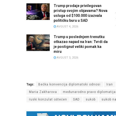
Trump prodaje privilegovan
pristup svojim objavama? Nova
usluga od $100.000 izazvala
političku buru u SAD
AVGUST 4, 2026
Trump u poslednjem trenutku
otkazao napad na Iran: Tvrdi da
je postignut veliki pomak ka
miru
AVGUST 3, 2026
Tags:
Bečka konvencija diplomatski odnosi
Iran
Maria Zakharova
međunarodno pravo diplomatija
ruski konzulat oštećen
SAD
sukob
sukob na