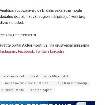
Analitičari upozoravaju da bi dalja eskalacija mogla
dodatno destabilizovati region i uključiti još veći broj
država u sukob.
IZVOR:
B92
, FOTO: PRINTSCREEN
Pratite portal
Aktuelnosti.us
i na društvenim mrežama
Instagram
,
Facebook
,
Twitter
i
Linkedin
.
Isfahan napad
Izrael
kriza Bliski istok
napad na ruski konzulat Iran
Rusija Iran diplomatija
 Bliskom istoku
Teheran napadi