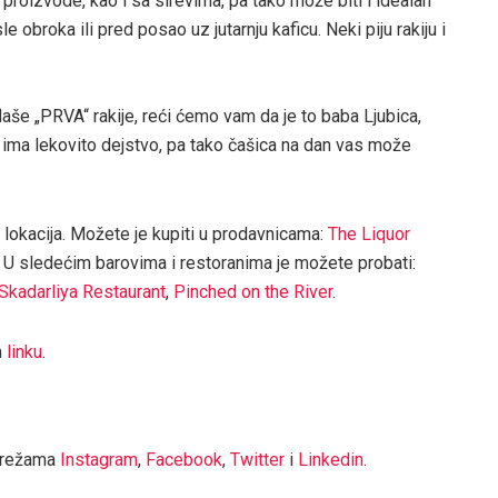
 proizvode, kao i sa sirevima, pa tako može biti i idealan
 obroka ili pred posao uz jutarnju kaficu. Neki piju rakiju i
flaše „PRVA“ rakije, reći ćemo vam da je to baba Ljubica,
ja ima lekovito dejstvo, pa tako čašica na dan vas može
 lokacija. Možete je kupiti u prodavnicama:
The Liquor
. U sledećim barovima i restoranima je možete probati:
Skadarliya Restaurant
,
Pinched on the River
.
m
linku
.
mrežama
Instagram
,
Facebook
,
Twitter
i
Linkedin
.