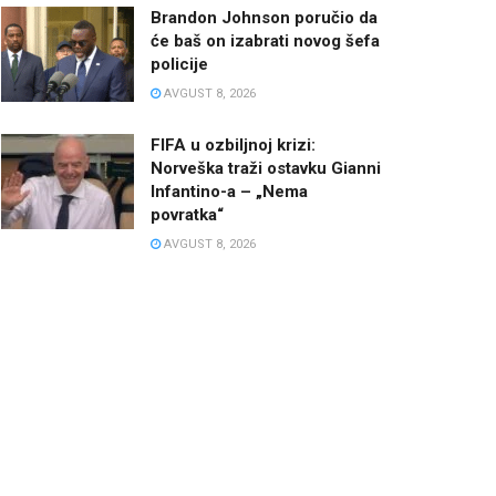
Brandon Johnson poručio da
će baš on izabrati novog šefa
policije
AVGUST 8, 2026
FIFA u ozbiljnoj krizi:
Norveška traži ostavku Gianni
Infantino-a – „Nema
povratka“
AVGUST 8, 2026