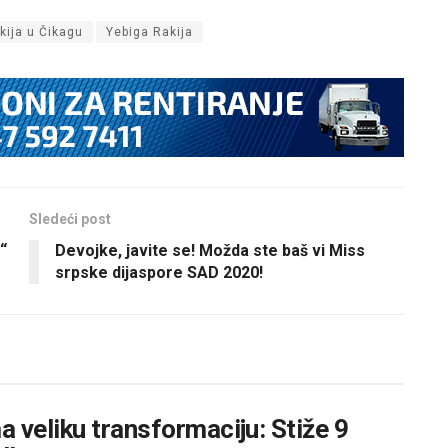
kija u Čikagu
Yebiga Rakija
Sledeći post
“
Devojke, javite se! Možda ste baš vi Miss
srpske dijaspore SAD 2020!
 veliku transformaciju: Stiže 9