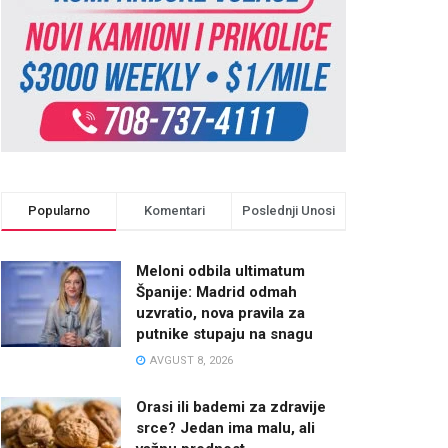
Popularno
Komentari
Poslednji Unosi
Meloni odbila ultimatum
Španije: Madrid odmah
uzvratio, nova pravila za
putnike stupaju na snagu
AVGUST 8, 2026
Orasi ili bademi za zdravije
srce? Jedan ima malu, ali