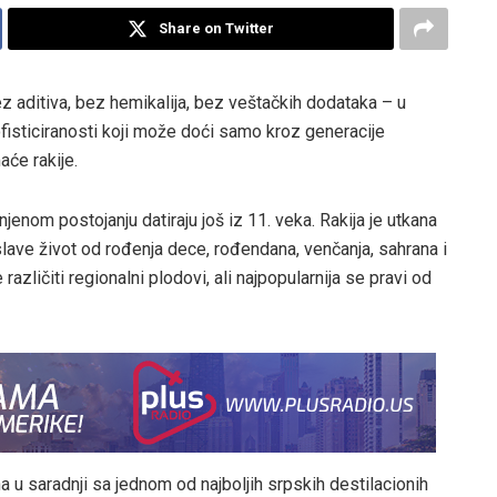
Share on Twitter
ez aditiva, bez hemikalija, bez veštačkih dodataka – u
fisticiranosti koji može doći samo kroz generacije
aće rakije.
njenom postojanju datiraju još iz 11. veka. Rakija je utkana
slave život od rođenja dece, rođendana, venčanja, sahrana i
azličiti regionalni plodovi, ali najpopularnija se pravi od
na u saradnji sa jednom od najboljih srpskih destilacionih