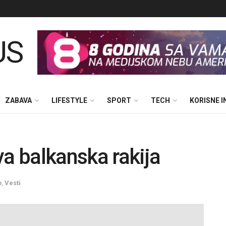
ZABAVA
LIFESTYLE
SPORT
TECH
KORISNE 
va balkanska rakija
o
,
Vesti