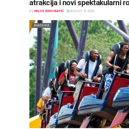
atrakcija i novi spektakularni r
BY
MILOS KRIVOKAPIĆ
AVGUST 8, 2026
AMERIKA