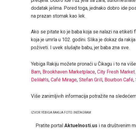
predjela. Dobro ide i uz jela sa žara, suhomesnate
dodatak jelima. Pored toga, jednako dobro ide posle
na prazan stomak kao lek.
Ako se pitate ko je baba koja se nalazi na etiketi 
koja je umrla u 102. godini. Slika je dokaz da raki
poživeti. I uvek slušajte babu, jer baba zna sve.
Yebiga Rakiju možete pronaći u Čikagu i to na više
Barn
,
Brookhaven Marketplace
,
City Fresh Market
Delilah’s
,
Café Mirage
,
Stefan Grill
,
Bourbon Café
,
Više zanimljivih informacija potražite na sledeće
IZVOR: YEBIGA RAKIJA FOTO: INSTAGRAM
Pratite portal
Aktuelnosti.us
i na društvenim 