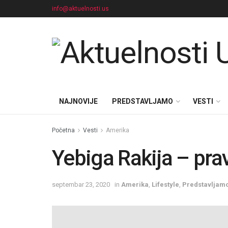
info@aktuelnosti.us
NAJNOVIJE
PREDSTAVLJAMO
VESTI
Početna
Vesti
Amerika
Yebiga Rakija – pra
septembar 23, 2020
in
Amerika
,
Lifestyle
,
Predstavljam