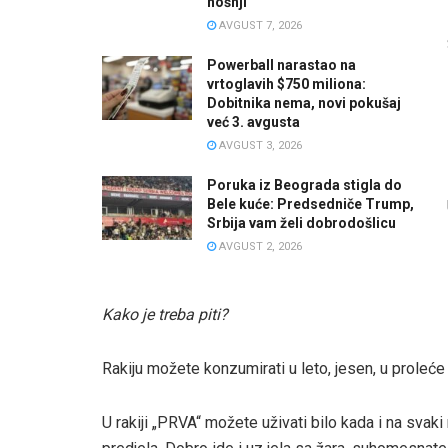
nošnji
AVGUST 7, 2026
Powerball narastao na
vrtoglavih $750 miliona:
Dobitnika nema, novi pokušaj
već 3. avgusta
AVGUST 3, 2026
Poruka iz Beograda stigla do
Bele kuće: Predsedniče Trump,
Srbija vam želi dobrodošlicu
AVGUST 2, 2026
Kako je treba piti?
Rakiju možete konzumirati u leto, jesen, u proleće il
U rakiji „PRVA“ možete uživati bilo kada i na svaki 