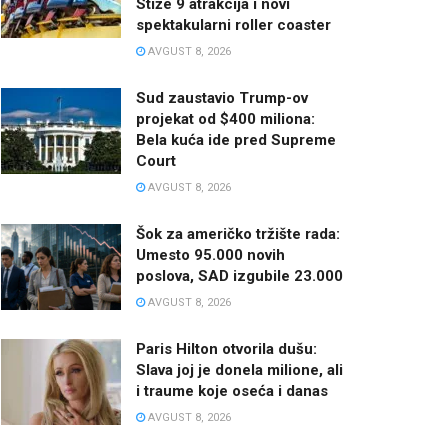
Stiže 9 atrakcija i novi
spektakularni roller coaster
AVGUST 8, 2026
Sud zaustavio Trump-ov
projekat od $400 miliona:
Bela kuća ide pred Supreme
Court
AVGUST 8, 2026
Šok za američko tržište rada:
Umesto 95.000 novih
poslova, SAD izgubile 23.000
AVGUST 8, 2026
Paris Hilton otvorila dušu:
Slava joj je donela milione, ali
i traume koje oseća i danas
AVGUST 8, 2026