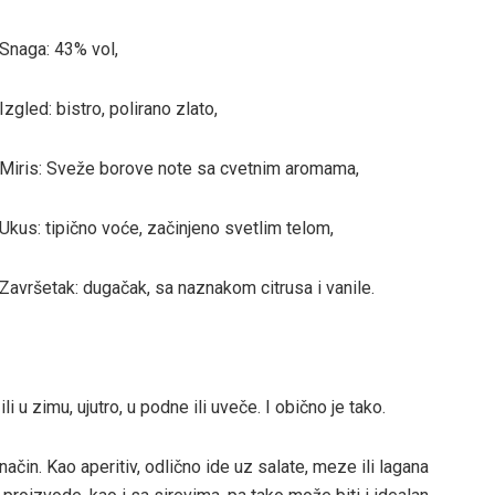
Snaga: 43% vol,
Izgled: bistro, polirano zlato,
Miris: Sveže borove note sa cvetnim aromama,
Ukus: tipično voće, začinjeno svetlim telom,
Završetak: dugačak, sa naznakom citrusa i vanile.
i u zimu, ujutro, u podne ili uveče. I obično je tako.
način. Kao aperitiv, odlično ide uz salate, meze ili lagana