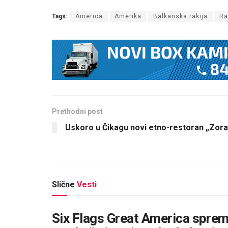
Tags:
America
Amerika
Balkanska rakija
Ra
Prethodni post
Uskoro u Čikagu novi etno-restoran „Zora
Slične
Vesti
Six Flags Great America sprema