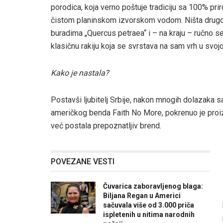
porodica, koja verno poštuje tradiciju sa 100% pri
čistom planinskom izvorskom vodom. Ništa drugo
buradima „Quercus petraea“ i – na kraju – ručno se
klasičnu rakiju koja se svrstava na sam vrh u svojoj
Kako je nastala?
Postavši ljubitelj Srbije, nakon mnogih dolazaka s
američkog benda Faith No More, pokrenuo je proiz
već postala prepoznatljiv brend.
POVEZANE VESTI
Čuvarica zaboravljenog blaga:
Biljana Regan u Americi
sačuvala više od 3.000 priča
ispletenih u nitima narodnih