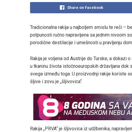
Share on Facebook
Tradicionalna rakija u najboljem smislu te reči – b
potpunosti ručno napravljena sa jednim nivoom so
porodične destilacije i umešnosti u pravljenju dom
Rakija je voljena od Austrije do Turske, a dokazi o 
u tkaninu života istočnoeuropskih državljana dok 
svega između toga. U proizvodnji rakije koriste se r
šljive i zovu je „šljivovica“.
Rakija „PRVA“ je šljivovica iz udžbenika, napravlje