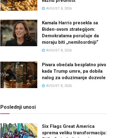
važnu prednost
AVGUST 8, 2026
Kamala Harris presekla sa
Biden-ovom strategijom:
Demokratama poručuje da
moraju biti „nemilosrdniji“
AVGUST 8, 2026
Pivara obećala besplatno pivo
kada Trump umre, pa dobila
nalog za oduzimanje dozvole
AVGUST 8, 2026
Poslednji unosi
Six Flags Great America
sprema veliku transformaciju: