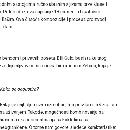
rodnim sastojcima: ručno ubranim šljivama prve klase i
. Potom dozreva najmanje 18 meseci u hrastovim
 flašira. Ova čistoća kompozicije i procesa proizvodi
 klasi.
a bendom i privatnih poseta, Bili Guld, basista kultnog
vodnju šljivovice sa originalnim imenom Yebiga, koja je
Kako se degustira?
Rakiju je najbolje čuvati na sobnoj temperaturi i treba je piti
sa uživanjem. Takođe, mogućnosti kombinovanja sa
hranom i eksperimentisanja sa koktelima su
neograničene. O tome nam govore sledeće karakteristike: