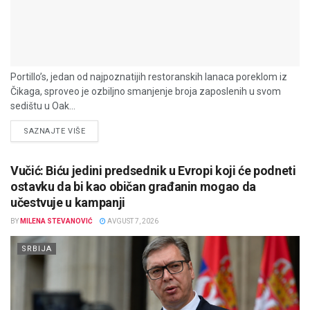
Portillo’s, jedan od najpoznatijih restoranskih lanaca poreklom iz
Čikaga, sproveo je ozbiljno smanjenje broja zaposlenih u svom
sedištu u Oak...
DETAILS
SAZNAJTE VIŠE
Vučić: Biću jedini predsednik u Evropi koji će podneti
ostavku da bi kao običan građanin mogao da
učestvuje u kampanji
BY
MILENA STEVANOVIĆ
AVGUST 7, 2026
SRBIJA