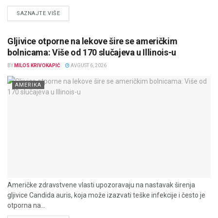
DETAILS
SAZNAJTE VIŠE
Gljivice otporne na lekove šire se američkim
bolnicama: Više od 170 slučajeva u Illinois-u
BY
MILOS KRIVOKAPIĆ
AVGUST 6, 2026
AMERIKA
Američke zdravstvene vlasti upozoravaju na nastavak širenja
gljivice Candida auris, koja može izazvati teške infekcije i često je
otporna na...