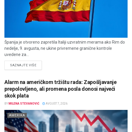
Španija je otvoreno zapretila Italiji uzvratnim merama ako Rim do
nedelje, 9. avgusta, ne ukine privremene granične kontrole
uvedene za...
DETAILS
SAZNAJTE VIŠE
Alarm na američkom tržištu rada: Zapošljavanje
prepolovljeno, ali promena posla donosi najveći
skok plata
BY
MILENA STEVANOVIĆ
AVGUST 7, 2026
AMERIKA