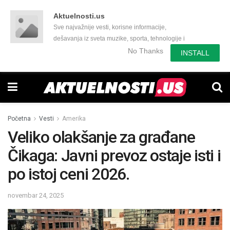
Aktuelnosti.us
Sve najvažnije vesti, korisne informacije,
dešavanja iz sveta muzike, sporta, tehnologije i
još mnogo toga zanimljivog.
No Thanks
INSTALL
Početna
Vesti
Amerika
Veliko olakšanje za građane
Čikaga: Javni prevoz ostaje isti i
po istoj ceni 2026.
novembar 24, 2025