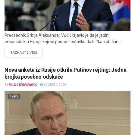
Predsednik Srbije Aleksandar Vučić izjavio je da je jedini
predsednik u Evropi koji će podneti ostavku da bi "kao običan...
DETAILS
SAZNAJTE VIŠE
Nova anketa iz Rusije otkrila Putinov rejting: Jedna
brojka posebno odskače
BY
MILOS KRIVOKAPIĆ
AVGUST 7, 2026
SVET