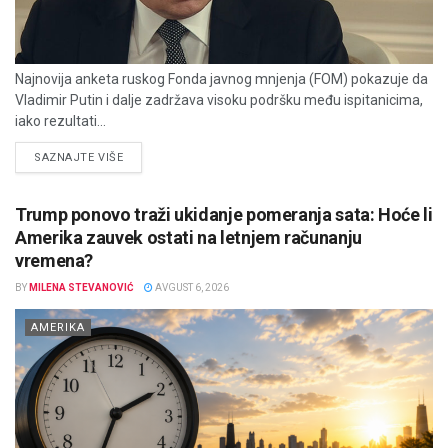
Najnovija anketa ruskog Fonda javnog mnjenja (FOM) pokazuje da
Vladimir Putin i dalje zadržava visoku podršku među ispitanicima,
iako rezultati...
DETAILS
SAZNAJTE VIŠE
Trump ponovo traži ukidanje pomeranja sata: Hoće li
Amerika zauvek ostati na letnjem računanju
vremena?
BY
MILENA STEVANOVIĆ
AVGUST 6, 2026
AMERIKA