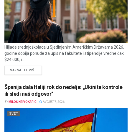
Hiljade srednjoškolaca u Sjedinjenim Američkim Državama 2026.
godine dobija ponude za upis na fakultete i stipendije vredne čak
$24.000, i...
DETAILS
SAZNAJTE VIŠE
Španija dala Italiji rok do nedelje: „Ukinite kontrole
ili sledi naš odgovor“
BY
MILOS KRIVOKAPIĆ
AVGUST 7, 2026
SVET