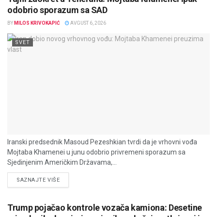
odobrio sporazum sa SAD
BY
MILOS KRIVOKAPIĆ
AVGUST 6, 2026
SVET
Iranski predsednik Masoud Pezeshkian tvrdi da je vrhovni vođa
Mojtaba Khamenei u junu odobrio privremeni sporazum sa
Sjedinjenim Američkim Državama,...
DETAILS
SAZNAJTE VIŠE
Trump pojačao kontrole vozača kamiona: Desetine