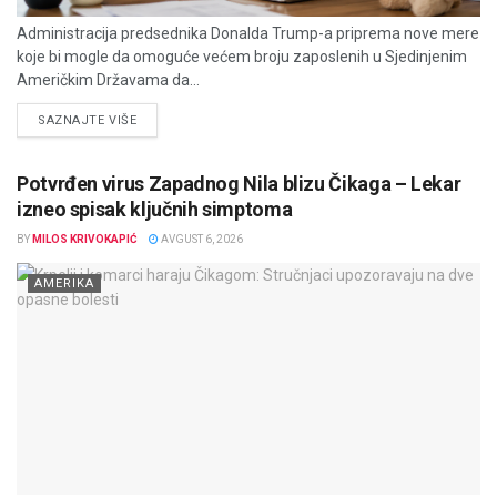
Administracija predsednika Donalda Trump-a priprema nove mere
koje bi mogle da omoguće većem broju zaposlenih u Sjedinjenim
Američkim Državama da...
DETAILS
SAZNAJTE VIŠE
Potvrđen virus Zapadnog Nila blizu Čikaga – Lekar
izneo spisak ključnih simptoma
BY
MILOS KRIVOKAPIĆ
AVGUST 6, 2026
AMERIKA