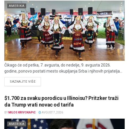
AMERIKA
Čikago će od petka, 7. avgusta, do nedelje, 9. avgusta 2026.
godine, ponovo postati mesto okupljanja Srba i njihovih prijatelja...
DETAILS
SAZNAJTE VIŠE
$1.700 za svaku porodicu u Illinoisu? Pritzker traži
da Trump vrati novac od tarifa
BY
MILOS KRIVOKAPIĆ
AVGUST 7, 2026
AMERIKA