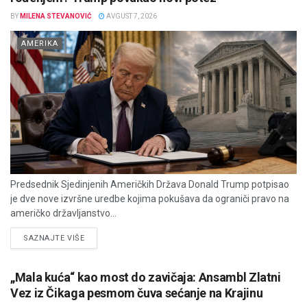
BY
MILENA STEVANOVIĆ
AVGUST 7, 2026
AMERIKA
Predsednik Sjedinjenih Američkih Država Donald Trump potpisao
je dve nove izvršne uredbe kojima pokušava da ograniči pravo na
američko državljanstvo...
DETAILS
SAZNAJTE VIŠE
„Mala kuća“ kao most do zavičaja: Ansambl Zlatni
Vez iz Čikaga pesmom čuva sećanje na Krajinu