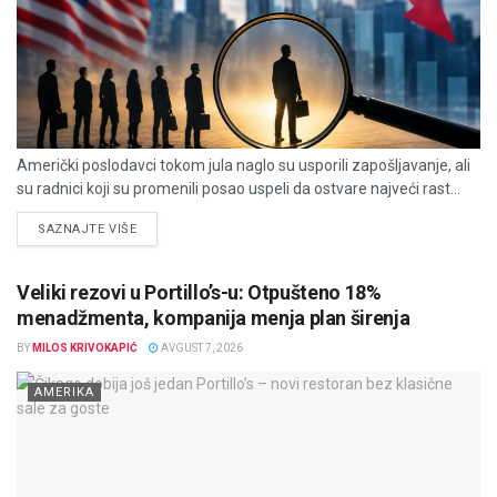
Američki poslodavci tokom jula naglo su usporili zapošljavanje, ali
su radnici koji su promenili posao uspeli da ostvare najveći rast...
DETAILS
SAZNAJTE VIŠE
Veliki rezovi u Portillo’s-u: Otpušteno 18%
menadžmenta, kompanija menja plan širenja
BY
MILOS KRIVOKAPIĆ
AVGUST 7, 2026
AMERIKA