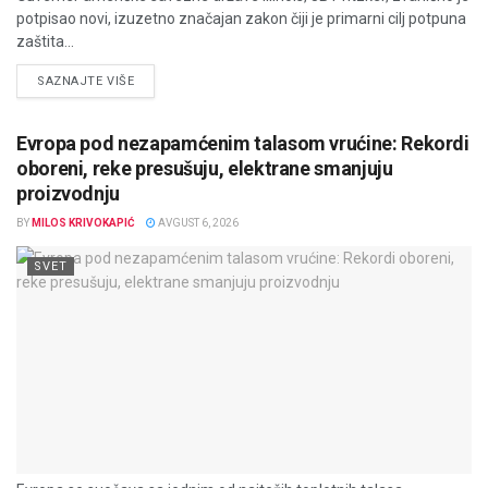
potpisao novi, izuzetno značajan zakon čiji je primarni cilj potpuna
zaštita...
DETAILS
SAZNAJTE VIŠE
Evropa pod nezapamćenim talasom vrućine: Rekordi
oboreni, reke presušuju, elektrane smanjuju
proizvodnju
BY
MILOS KRIVOKAPIĆ
AVGUST 6, 2026
SVET