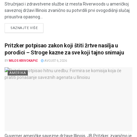
Stručnjaci i zdravstvene službe iz mesta Riverwoods u američkoj
saveznoj državi Illinois zvanično su potvrdili prvi ovogodišnji slučaj
prisustva opasnog...
DETAILS
SAZNAJTE VIŠE
Pritzker potpisao zakon koji štiti žrtve nasilja u
porodici – Stroge kazne za sve koji tajno snimaju
BY
MILOS KRIVOKAPIĆ
AVGUST 6, 2026
AMERIKA
Guverner američke savezne države Illinois, JB Pritzker, zvanično je