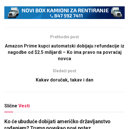
Prethodni post
Amazon Prime kupci automatski dobijaju refundacije iz
nagodbe od $2.5 milijardi – Ko ima pravo na povraćaj
novca
Sledeći post
Kakav doručak, takav i dan
Slične
Vesti
Ko će ubuduće dobijati američko državljanstvo
rođenjem? Trump povukao novi potez