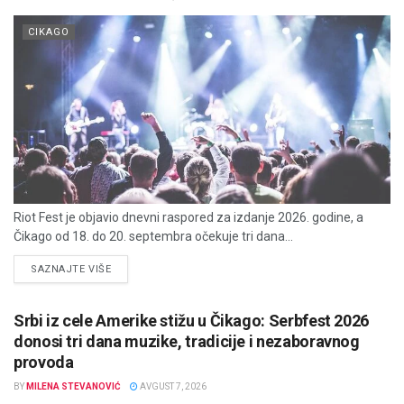
CIKAGO
Riot Fest je objavio dnevni raspored za izdanje 2026. godine, a
Čikago od 18. do 20. septembra očekuje tri dana...
DETAILS
SAZNAJTE VIŠE
Srbi iz cele Amerike stižu u Čikago: Serbfest 2026
donosi tri dana muzike, tradicije i nezaboravnog
provoda
BY
MILENA STEVANOVIĆ
AVGUST 7, 2026