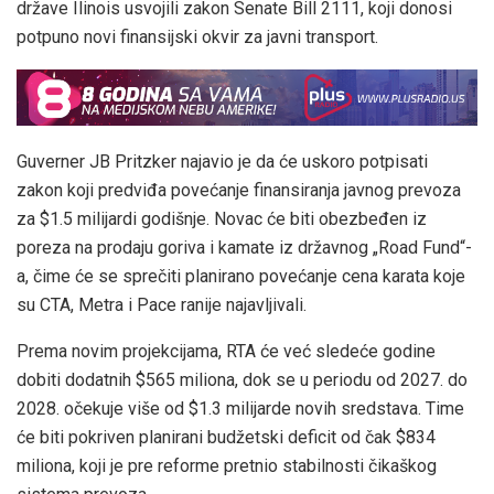
države Ilinois usvojili zakon Senate Bill 2111, koji donosi
potpuno novi finansijski okvir za javni transport.
Guverner JB Pritzker najavio je da će uskoro potpisati
zakon koji predviđa povećanje finansiranja javnog prevoza
za $1.5 milijardi godišnje. Novac će biti obezbeđen iz
poreza na prodaju goriva i kamate iz državnog „Road Fund“-
a, čime će se sprečiti planirano povećanje cena karata koje
su CTA, Metra i Pace ranije najavljivali.
Prema novim projekcijama, RTA će već sledeće godine
dobiti dodatnih $565 miliona, dok se u periodu od 2027. do
2028. očekuje više od $1.3 milijarde novih sredstava. Time
će biti pokriven planirani budžetski deficit od čak $834
miliona, koji je pre reforme pretnio stabilnosti čikaškog