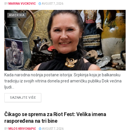
BY
MARINA VUCKOVIC
AVGUST 7, 2026
AMERIKA
Kada narodna nošnja postane istorija: Srpkinja koja je balkansku
tradiciju iz svojih vitrina donela pred američku publiku Dok većina
ljudi...
DETAILS
SAZNAJTE VIŠE
Čikago se sprema za Riot Fest: Velika imena
raspoređena na tri bine
BY
MILOS KRIVOKAPIĆ
AVGUST 7, 2026