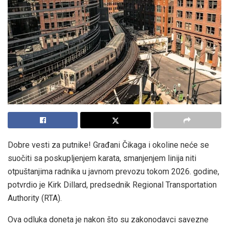
Dobre vesti za putnike! Građani Čikaga i okoline neće se
suočiti sa poskupljenjem karata, smanjenjem linija niti
otpuštanjima radnika u javnom prevozu tokom 2026. godine,
potvrdio je Kirk Dillard, predsednik Regional Transportation
Authority (RTA).
Ova odluka doneta je nakon što su zakonodavci savezne