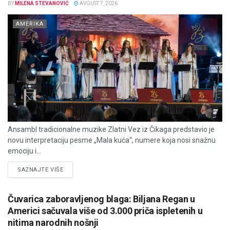
BY
MILENA STEVANOVIĆ
AVGUST 7, 2026
AMERIKA
Ansambl tradicionalne muzike Zlatni Vez iz Čikaga predstavio je
novu interpretaciju pesme „Mala kuća“, numere koja nosi snažnu
emociju i...
DETAILS
SAZNAJTE VIŠE
Čuvarica zaboravljenog blaga: Biljana Regan u
Americi sačuvala više od 3.000 priča ispletenih u
nitima narodnih nošnji