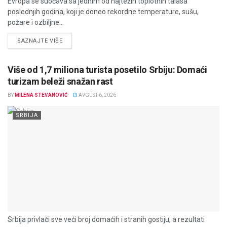
Evropa se suočava sa jednim od najtežih toplotnih talasa
poslednjih godina, koji je doneo rekordne temperature, sušu,
požare i ozbiljne...
DETAILS
SAZNAJTE VIŠE
Više od 1,7 miliona turista posetilo Srbiju: Domaći
turizam beleži snažan rast
BY
MILENA STEVANOVIĆ
AVGUST 6, 2026
SRBIJA
Srbija privlači sve veći broj domaćih i stranih gostiju, a rezultati