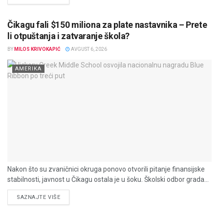
Čikagu fali $150 miliona za plate nastavnika – Prete
li otpuštanja i zatvaranje škola?
BY
MILOS KRIVOKAPIĆ
AVGUST 6, 2026
AMERIKA
Nakon što su zvaničnici okruga ponovo otvorili pitanje finansijske
stabilnosti, javnost u Čikagu ostala je u šoku. Školski odbor grada...
DETAILS
SAZNAJTE VIŠE