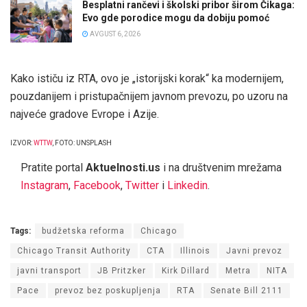
Besplatni rančevi i školski pribor širom Čikaga:
Evo gde porodice mogu da dobiju pomoć
AVGUST 6, 2026
Kako ističu iz RTA, ovo je „istorijski korak“ ka modernijem,
pouzdanijem i pristupačnijem javnom prevozu, po uzoru na
najveće gradove Evrope i Azije.
IZVOR:
WTTW
, FOTO: UNSPLASH
Pratite portal
Aktuelnosti.us
i na društvenim mrežama
Instagram
,
Facebook
,
Twitter
i
Linkedin
.
Tags:
budžetska reforma
Chicago
Chicago Transit Authority
CTA
Illinois
Javni prevoz
javni transport
JB Pritzker
Kirk Dillard
Metra
NITA
Pace
prevoz bez poskupljenja
RTA
Senate Bill 2111