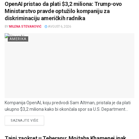
OpenAI pristao da plati $3,2 miliona: Trump-ovo
Ministarstvo pravde optužilo kompaniju za
diskriminaciju američkih radnika
BY
MILENA STEVANOVIĆ
AVGUST 6, 2026
AMERIKA
Kompanija OpenAI, koju predvodi Sam Altman, pristala je da plati
ukupno $3,2 miliona kako bi okončala spor sa U.S. Department...
DETAILS
SAZNAJTE VIŠE
Tajni zaokret u Teheranu: Mojtaba Khamenei ipak