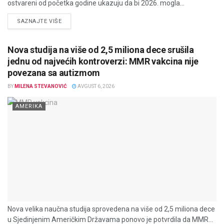
ostvareni od početka godine ukazuju da bi 2026. mogla...
DETAILS
SAZNAJTE VIŠE
Nova studija na više od 2,5 miliona dece srušila
jednu od najvećih kontroverzi: MMR vakcina nije
povezana sa autizmom
BY
MILENA STEVANOVIĆ
AVGUST 6, 2026
AMERIKA
Nova velika naučna studija sprovedena na više od 2,5 miliona dece
u Sjedinjenim Američkim Državama ponovo je potvrdila da MMR...