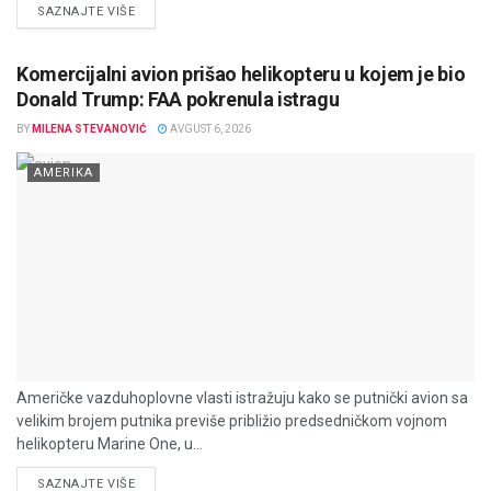
DETAILS
SAZNAJTE VIŠE
Komercijalni avion prišao helikopteru u kojem je bio
Donald Trump: FAA pokrenula istragu
BY
MILENA STEVANOVIĆ
AVGUST 6, 2026
AMERIKA
Američke vazduhoplovne vlasti istražuju kako se putnički avion sa
velikim brojem putnika previše približio predsedničkom vojnom
helikopteru Marine One, u...
DETAILS
SAZNAJTE VIŠE