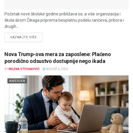
Početak nove školske godine približava se, a više organizacija i
škola širom Čikaga priprema besplatnu podelu rančeva, pribora i
drugih...
DETAILS
SAZNAJTE VIŠE
Nova Trump-ova mera za zaposlene: Plaćeno
porodično odsustvo dostupnije nego ikada
BY
MILENA STEVANOVIĆ
AVGUST 6, 2026
AMERIKA