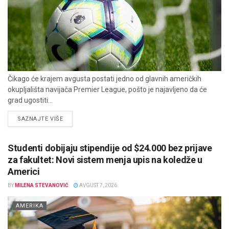
Čikago će krajem avgusta postati jedno od glavnih američkih
okupljališta navijača Premier League, pošto je najavljeno da će
grad ugostiti...
DETAILS
SAZNAJTE VIŠE
Studenti dobijaju stipendije od $24.000 bez prijave
za fakultet: Novi sistem menja upis na koledže u
Americi
BY
MILENA STEVANOVIĆ
AVGUST 7, 2026
AMERIKA