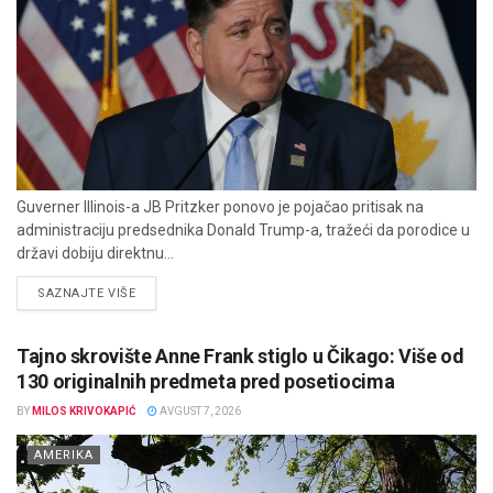
Guverner Illinois-a JB Pritzker ponovo je pojačao pritisak na
administraciju predsednika Donald Trump-a, tražeći da porodice u
državi dobiju direktnu...
DETAILS
SAZNAJTE VIŠE
Tajno skrovište Anne Frank stiglo u Čikago: Više od
130 originalnih predmeta pred posetiocima
BY
MILOS KRIVOKAPIĆ
AVGUST 7, 2026
AMERIKA