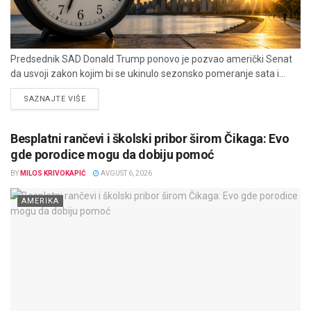
Predsednik SAD Donald Trump ponovo je pozvao američki Senat
da usvoji zakon kojim bi se ukinulo sezonsko pomeranje sata i...
DETAILS
SAZNAJTE VIŠE
Besplatni rančevi i školski pribor širom Čikaga: Evo
gde porodice mogu da dobiju pomoć
BY
MILOS KRIVOKAPIĆ
AVGUST 6, 2026
AMERIKA