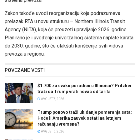
sistema prevoza.
Zakon takođe uvodi reorganizaciju koja podrazumeva
prelazak RTA u novu strukturu – Northern Illinois Transit
Agency (NITA), koja će preuzeti upravljanje 2026. godine.
Planirano je i uvođenje univerzalnog sistema naplate karata
do 2030. godine, što će olakšati korišćenje svih vidova
prevoza u regionu.
POVEZANE VESTI
$1.700 za svaku porodicu u Illinoisu? Pritzker
traži da Trump vrati novac od tarifa
AVGUST 7, 2026
Trump ponovo traži ukidanje pomeranja sata:
Hoće li Amerika zauvek ostati na letnjem
računanju vremena?
AVGUST 6, 2026