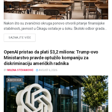
Nakon što su zvaničnici okruga ponovo otvorili pitanje finansijske
stabilnosti, javnost u Čikagu ostala je u šoku. Školski odbor grada...
DETAILS
SAZNAJTE VIŠE
OpenAI pristao da plati $3,2 miliona: Trump-ovo
Ministarstvo pravde optužilo kompaniju za
diskriminaciju američkih radnika
BY
MILENA STEVANOVIĆ
AVGUST 6, 2026
AMERIKA