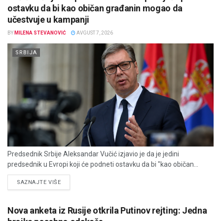
ostavku da bi kao običan građanin mogao da
učestvuje u kampanji
BY
MILENA STEVANOVIĆ
AVGUST 7, 2026
SRBIJA
Predsednik Srbije Aleksandar Vučić izjavio je da je jedini
predsednik u Evropi koji će podneti ostavku da bi "kao običan...
DETAILS
SAZNAJTE VIŠE
Nova anketa iz Rusije otkrila Putinov rejting: Jedna