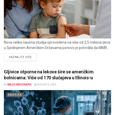
Nova velika naučna studija sprovedena na više od 2,5 miliona dece
u Sjedinjenim Američkim Državama ponovo je potvrdila da MMR...
DETAILS
SAZNAJTE VIŠE
Gljivice otporne na lekove šire se američkim
bolnicama: Više od 170 slučajeva u Illinois-u
BY
MILOS KRIVOKAPIĆ
AVGUST 6, 2026
AMERIKA