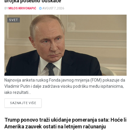
brojka posebno odskače
BY
MILOS KRIVOKAPIĆ
AVGUST 7, 2026
SVET
Najnovija anketa ruskog Fonda javnog mnjenja (FOM) pokazuje da
Vladimir Putin i dalje zadržava visoku podršku među ispitanicima,
iako rezultati...
DETAILS
SAZNAJTE VIŠE
Trump ponovo traži ukidanje pomeranja sata: Hoće li
Amerika zauvek ostati na letnjem računanju