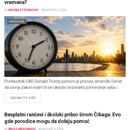
vremena?
BY
MILENA STEVANOVIĆ
AVGUST 6, 2026
AMERIKA
Predsednik SAD Donald Trump ponovo je pozvao američki Senat
da usvoji zakon kojim bi se ukinulo sezonsko pomeranje sata i...
DETAILS
SAZNAJTE VIŠE
Besplatni rančevi i školski pribor širom Čikaga: Evo
gde porodice mogu da dobiju pomoć
BY
MILOS KRIVOKAPIĆ
AVGUST 6, 2026