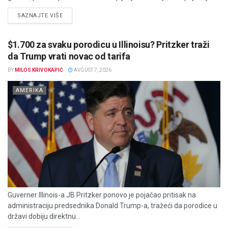
DETAILS
SAZNAJTE VIŠE
$1.700 za svaku porodicu u Illinoisu? Pritzker traži
da Trump vrati novac od tarifa
BY
MILOS KRIVOKAPIĆ
AVGUST 7, 2026
AMERIKA
Guverner Illinois-a JB Pritzker ponovo je pojačao pritisak na
administraciju predsednika Donald Trump-a, tražeći da porodice u
državi dobiju direktnu...