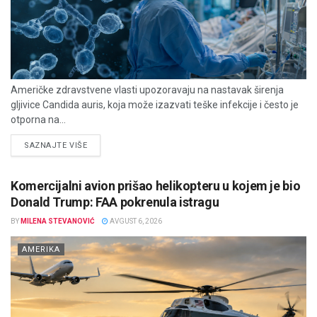
Američke zdravstvene vlasti upozoravaju na nastavak širenja
gljivice Candida auris, koja može izazvati teške infekcije i često je
otporna na...
DETAILS
SAZNAJTE VIŠE
Komercijalni avion prišao helikopteru u kojem je bio
Donald Trump: FAA pokrenula istragu
BY
MILENA STEVANOVIĆ
AVGUST 6, 2026
AMERIKA