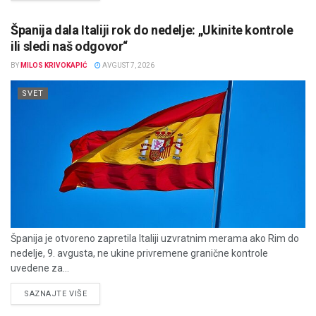
Španija dala Italiji rok do nedelje: „Ukinite kontrole
ili sledi naš odgovor“
BY
MILOS KRIVOKAPIĆ
AVGUST 7, 2026
SVET
Španija je otvoreno zapretila Italiji uzvratnim merama ako Rim do
nedelje, 9. avgusta, ne ukine privremene granične kontrole
uvedene za...
DETAILS
SAZNAJTE VIŠE