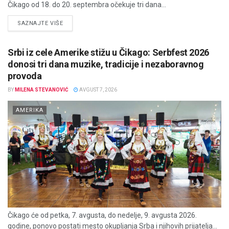
Čikago od 18. do 20. septembra očekuje tri dana...
DETAILS
SAZNAJTE VIŠE
Srbi iz cele Amerike stižu u Čikago: Serbfest 2026
donosi tri dana muzike, tradicije i nezaboravnog
provoda
BY
MILENA STEVANOVIĆ
AVGUST 7, 2026
AMERIKA
Čikago će od petka, 7. avgusta, do nedelje, 9. avgusta 2026.
godine, ponovo postati mesto okupljanja Srba i njihovih prijatelja...