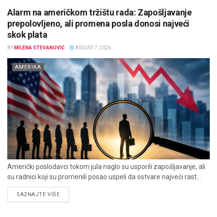
Alarm na američkom tržištu rada: Zapošljavanje
prepolovljeno, ali promena posla donosi najveći
skok plata
BY
MILENA STEVANOVIĆ
AVGUST 7, 2026
AMERIKA
Američki poslodavci tokom jula naglo su usporili zapošljavanje, ali
su radnici koji su promenili posao uspeli da ostvare najveći rast...
DETAILS
SAZNAJTE VIŠE