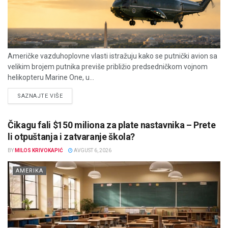
Američke vazduhoplovne vlasti istražuju kako se putnički avion sa
velikim brojem putnika previše približio predsedničkom vojnom
helikopteru Marine One, u...
DETAILS
SAZNAJTE VIŠE
Čikagu fali $150 miliona za plate nastavnika – Prete
li otpuštanja i zatvaranje škola?
BY
MILOS KRIVOKAPIĆ
AVGUST 6, 2026
AMERIKA