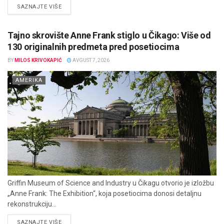
DETAILS
SAZNAJTE VIŠE
Tajno skrovište Anne Frank stiglo u Čikago: Više od
130 originalnih predmeta pred posetiocima
BY
MILOS KRIVOKAPIĆ
AVGUST 7, 2026
AMERIKA
Griffin Museum of Science and Industry u Čikagu otvorio je izložbu
„Anne Frank: The Exhibition“, koja posetiocima donosi detaljnu
rekonstrukciju...
DETAILS
SAZNAJTE VIŠE