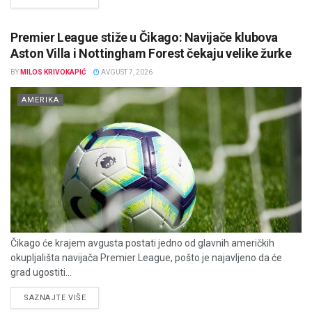
Premier League stiže u Čikago: Navijače klubova
Aston Villa i Nottingham Forest čekaju velike žurke
BY
MILOS KRIVOKAPIĆ
AVGUST 7, 2026
AMERIKA
Čikago će krajem avgusta postati jedno od glavnih američkih
okupljališta navijača Premier League, pošto je najavljeno da će
grad ugostiti...
DETAILS
SAZNAJTE VIŠE