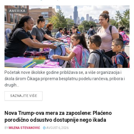
AMERIKA
Početak nove školske godine približava se, a više organizacija i
škola širom Čikaga priprema besplatnu podelu rančeva, pribora i
drugih...
DETAILS
SAZNAJTE VIŠE
Nova Trump-ova mera za zaposlene: Plaćeno
porodično odsustvo dostupnije nego ikada
BY
MILENA STEVANOVIĆ
AVGUST 6, 2026