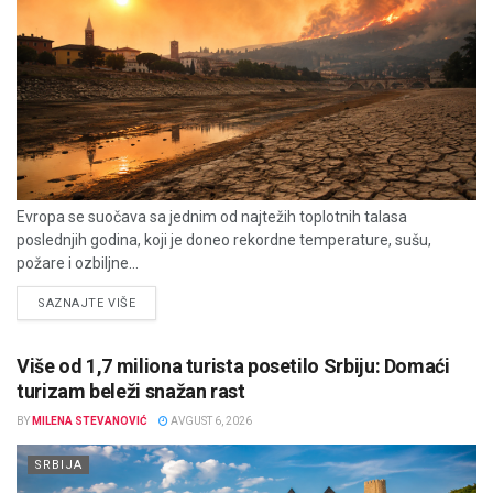
Evropa se suočava sa jednim od najtežih toplotnih talasa
poslednjih godina, koji je doneo rekordne temperature, sušu,
požare i ozbiljne...
DETAILS
SAZNAJTE VIŠE
Više od 1,7 miliona turista posetilo Srbiju: Domaći
turizam beleži snažan rast
BY
MILENA STEVANOVIĆ
AVGUST 6, 2026
SRBIJA