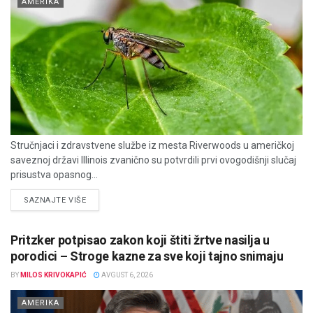
AMERIKA
Stručnjaci i zdravstvene službe iz mesta Riverwoods u američkoj
saveznoj državi Illinois zvanično su potvrdili prvi ovogodišnji slučaj
prisustva opasnog...
DETAILS
SAZNAJTE VIŠE
Pritzker potpisao zakon koji štiti žrtve nasilja u
porodici – Stroge kazne za sve koji tajno snimaju
BY
MILOS KRIVOKAPIĆ
AVGUST 6, 2026
AMERIKA