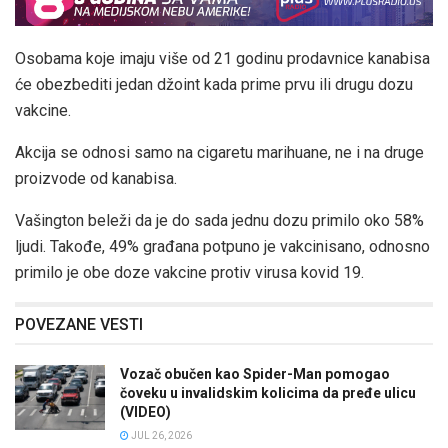
Osobama koje imaju više od 21 godinu prodavnice kanabisa
će obezbediti jedan džoint kada prime prvu ili drugu dozu
vakcine.
Akcija se odnosi samo na cigaretu marihuane, ne i na druge
proizvode od kanabisa.
Vašington beleži da je do sada jednu dozu primilo oko 58%
ljudi. Takođe, 49% građana potpuno je vakcinisano, odnosno
primilo je obe doze vakcine protiv virusa kovid 19.
POVEZANE VESTI
Vozač obučen kao Spider-Man pomogao
čoveku u invalidskim kolicima da pređe ulicu
(VIDEO)
JUL 26, 2026