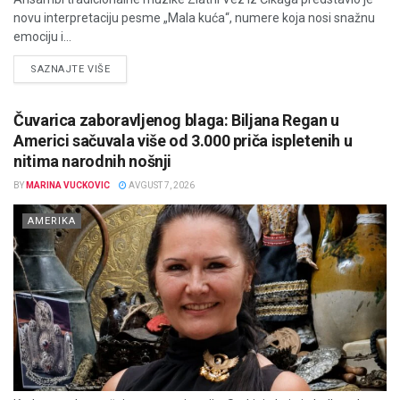
novu interpretaciju pesme „Mala kuća“, numere koja nosi snažnu
emociju i...
DETAILS
SAZNAJTE VIŠE
Čuvarica zaboravljenog blaga: Biljana Regan u
Americi sačuvala više od 3.000 priča ispletenih u
nitima narodnih nošnji
BY
MARINA VUCKOVIC
AVGUST 7, 2026
AMERIKA