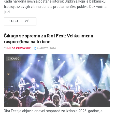
Kada narodna nošnja postane istorija: Srpkinja koja je balkansku
tradiciju iz svojih vitrina donela pred američku publiku Dok većina
ljudi...
DETAILS
SAZNAJTE VIŠE
Čikago se sprema za Riot Fest: Velika imena
raspoređena na tri bine
BY
MILOS KRIVOKAPIĆ
AVGUST 7, 2026
CIKAGO
Riot Fest je objavio dnevni raspored za izdanje 2026. godine, a