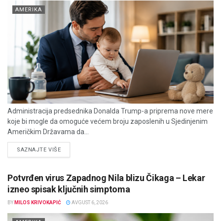
AMERIKA
Administracija predsednika Donalda Trump-a priprema nove mere
koje bi mogle da omoguće većem broju zaposlenih u Sjedinjenim
Američkim Državama da...
DETAILS
SAZNAJTE VIŠE
Potvrđen virus Zapadnog Nila blizu Čikaga – Lekar
izneo spisak ključnih simptoma
BY
MILOS KRIVOKAPIĆ
AVGUST 6, 2026