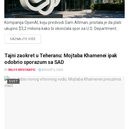
Kompanija OpenAI, koju predvodi Sam Altman, pristala je da plati
ukupno $3,2 miliona kako bi okončala spor sa U.S. Department...
DETAILS
SAZNAJTE VIŠE
Tajni zaokret u Teheranu: Mojtaba Khamenei ipak
odobrio sporazum sa SAD
BY
MILOS KRIVOKAPIĆ
AVGUST 6, 2026
SVET