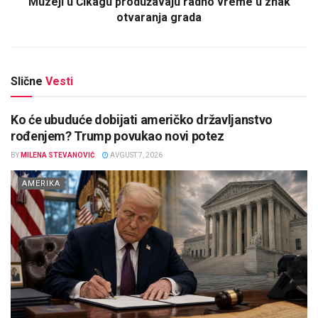
Muzeji u Čikagu produžavaju radno vreme u znak
otvaranja grada
Slične
Vesti
Ko će ubuduće dobijati američko državljanstvo
rođenjem? Trump povukao novi potez
BY
MILENA STEVANOVIĆ
AVGUST 7, 2026
AMERIKA