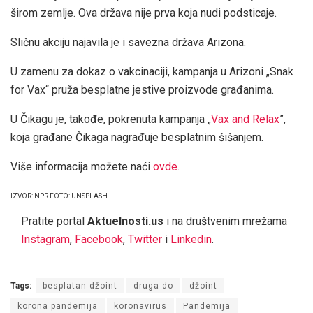
širom zemlje. Ova država nije prva koja nudi podsticaje.
Sličnu akciju najavila je i savezna država Arizona.
U zamenu za dokaz o vakcinaciji, kampanja u Arizoni „Snak
for Vax“ pruža besplatne jestive proizvode građanima.
U Čikagu je, takođe, pokrenuta kampanja „
Vax and Relax
”,
koja građane Čikaga nagrađuje besplatnim šišanjem.
Više informacija možete naći
ovde
.
IZVOR: NPR FOTO: UNSPLASH
Pratite portal
Aktuelnosti.us
i na društvenim mrežama
Instagram
,
Facebook
,
Twitter
i
Linkedin
.
Tags:
besplatan džoint
druga do
džoint
korona pandemija
koronavirus
Pandemija