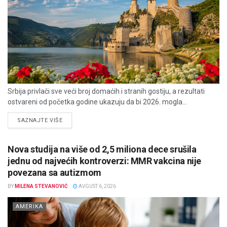
Srbija privlači sve veći broj domaćih i stranih gostiju, a rezultati
ostvareni od početka godine ukazuju da bi 2026. mogla...
DETAILS
SAZNAJTE VIŠE
Nova studija na više od 2,5 miliona dece srušila
jednu od najvećih kontroverzi: MMR vakcina nije
povezana sa autizmom
BY
MILENA STEVANOVIĆ
AVGUST 6, 2026
AMERIKA