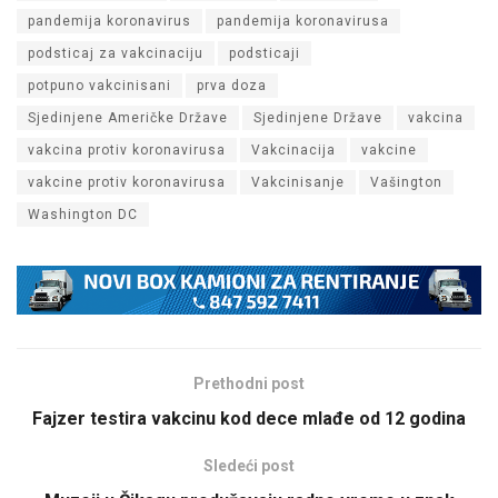
pandemija koronavirus
pandemija koronavirusa
podsticaj za vakcinaciju
podsticaji
potpuno vakcinisani
prva doza
Sjedinjene Američke Države
Sjedinjene Države
vakcina
vakcina protiv koronavirusa
Vakcinacija
vakcine
vakcine protiv koronavirusa
Vakcinisanje
Vašington
Washington DC
Prethodni post
Fajzer testira vakcinu kod dece mlađe od 12 godina
Sledeći post