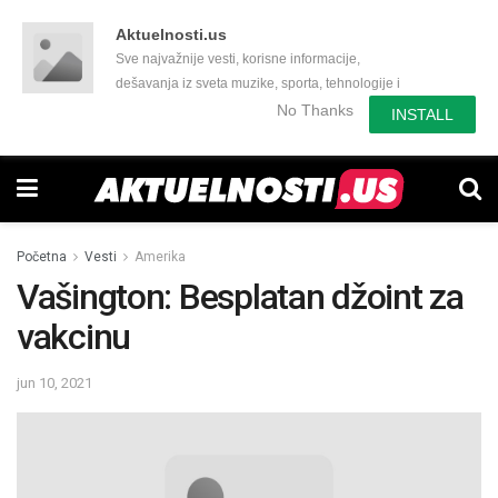
Aktuelnosti.us
Sve najvažnije vesti, korisne informacije,
dešavanja iz sveta muzike, sporta, tehnologije i
još mnogo toga zanimljivog.
No Thanks
INSTALL
Početna
Vesti
Amerika
Vašington: Besplatan džoint za
vakcinu
jun 10, 2021