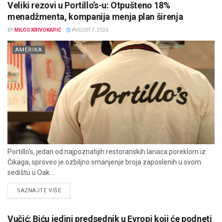
Veliki rezovi u Portillo’s-u: Otpušteno 18%
menadžmenta, kompanija menja plan širenja
BY
MILOS KRIVOKAPIĆ
AVGUST 7, 2026
AMERIKA
Portillo’s, jedan od najpoznatijih restoranskih lanaca poreklom iz
Čikaga, sproveo je ozbiljno smanjenje broja zaposlenih u svom
sedištu u Oak...
DETAILS
SAZNAJTE VIŠE
Vučić: Biću jedini predsednik u Evropi koji će podneti