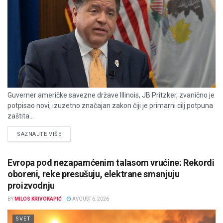
Guverner američke savezne države Illinois, JB Pritzker, zvanično je
potpisao novi, izuzetno značajan zakon čiji je primarni cilj potpuna
zaštita...
DETAILS
SAZNAJTE VIŠE
Evropa pod nezapamćenim talasom vrućine: Rekordi
oboreni, reke presušuju, elektrane smanjuju
proizvodnju
BY
MILOS KRIVOKAPIĆ
AVGUST 6, 2026
SVET