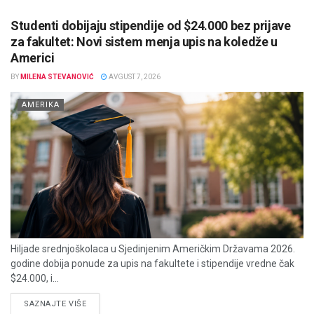
Studenti dobijaju stipendije od $24.000 bez prijave
za fakultet: Novi sistem menja upis na koledže u
Americi
BY
MILENA STEVANOVIĆ
AVGUST 7, 2026
AMERIKA
Hiljade srednjoškolaca u Sjedinjenim Američkim Državama 2026.
godine dobija ponude za upis na fakultete i stipendije vredne čak
$24.000, i...
DETAILS
SAZNAJTE VIŠE