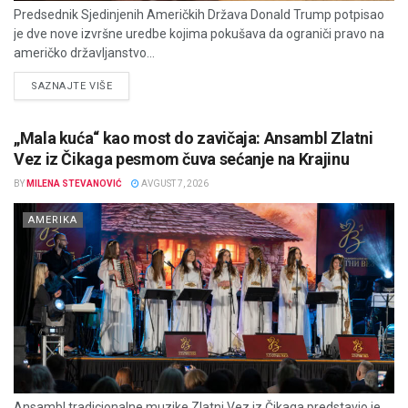
Predsednik Sjedinjenih Američkih Država Donald Trump potpisao
je dve nove izvršne uredbe kojima pokušava da ograniči pravo na
američko državljanstvo...
DETAILS
SAZNAJTE VIŠE
„Mala kuća“ kao most do zavičaja: Ansambl Zlatni
Vez iz Čikaga pesmom čuva sećanje na Krajinu
BY
MILENA STEVANOVIĆ
AVGUST 7, 2026
AMERIKA
Ansambl tradicionalne muzike Zlatni Vez iz Čikaga predstavio je