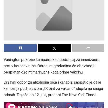
Vašington pokreće kampanju kao podsticaj za imunizaciju
protiv koronavirusa. Odraslim građanima će obezbediti
besplatan džoint marihuane kada prime vakcinu.
Državni odbor za alkoholna pića i kanabis saopštio je da je
kampanja pod nazivom „Džoint za vakcinu“ stupila na snagu
odmah. Trajaće do 12. jula, prenosi The New York Times.