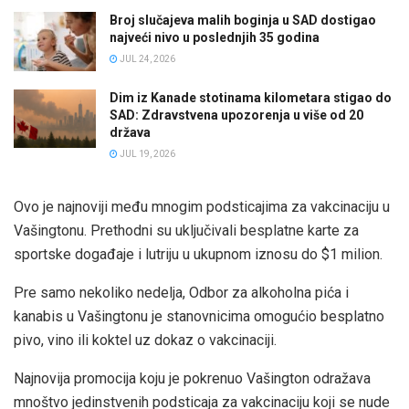
Broj slučajeva malih boginja u SAD dostigao
najveći nivo u poslednjih 35 godina
JUL 24, 2026
Dim iz Kanade stotinama kilometara stigao do
SAD: Zdravstvena upozorenja u više od 20
država
JUL 19, 2026
Ovo je najnoviji među mnogim podsticajima za vakcinaciju u
Vašingtonu. Prethodni su uključivali besplatne karte za
sportske događaje i lutriju u ukupnom iznosu do $1 milion.
Pre samo nekoliko nedelja, Odbor za alkoholna pića i
kanabis u Vašingtonu je stanovnicima omogućio besplatno
pivo, vino ili koktel uz dokaz o vakcinaciji.
Najnovija promocija koju je pokrenuo Vašington odražava
mnoštvo jedinstvenih podsticaja za vakcinaciju koji se nude