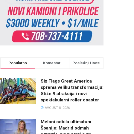
Popularno
Komentari
Poslednji Unosi
Six Flags Great America
sprema veliku transformaciju:
Stiže 9 atrakcija i novi
spektakularni roller coaster
AVGUST 8, 2026
Meloni odbila ultimatum
Španije: Madrid odmah