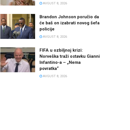
AVGUST 8, 2026
Brandon Johnson poručio da
će baš on izabrati novog šefa
policije
AVGUST 8, 2026
FIFA u ozbiljnoj krizi:
Norveška traži ostavku Gianni
Infantino-a – „Nema
povratka“
AVGUST 8, 2026