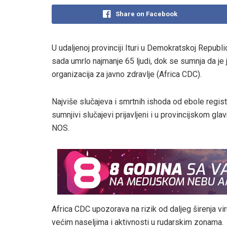
Share on Facebook
U udaljenoj provinciji Ituri u Demokratskoj Republ
sada umrlo najmanje 65 ljudi, dok se sumnja da je
organizacija za javno zdravlje (Africa CDC).
Najviše slučajeva i smrtnih ishoda od ebole regis
sumnjivi slučajevi prijavljeni i u provincijskom gl
NOS.
Africa CDC upozorava na rizik od daljeg širenja v
većim naseljima i aktivnosti u rudarskim zonama.