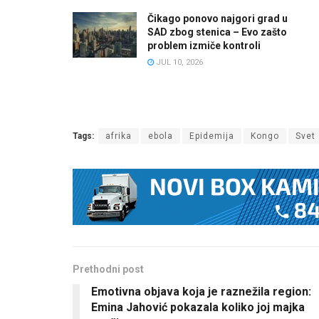
Čikago ponovo najgori grad u
SAD zbog stenica – Evo zašto
problem izmiče kontroli
JUL 10, 2026
Tags:
afrika
ebola
Epidemija
Kongo
Svet
Prethodni post
Emotivna objava koja je raznežila region:
Emina Jahović pokazala koliko joj majka