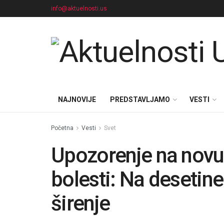
info@aktuelnosti.us
NAJNOVIJE
PREDSTAVLJAMO
VESTI
Početna
Vesti
Svet
Upozorenje na novu
bolesti: Na desetin
širenje