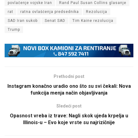
povlačenje vojske Iran
Rand Paul Susan Collins glasanje
rat
ratna ovlašćenja predsednika
Rezolucija
SAD Iran sukob
Senat SAD
Tim Kaine rezolucija
Trump
Prethodni post
Instagram konačno uradio ono što su svi čekali: Nova
funkcija menja način objavljivanja
Sledeći post
Opasnost vreba iz trave: Nagli skok ujeda krpelja u
Illinois-u – Evo koje vrste su najrizičnije