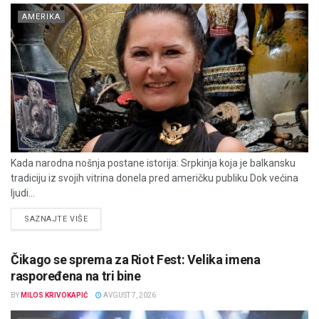
AMERIKA
Kada narodna nošnja postane istorija: Srpkinja koja je balkansku
tradiciju iz svojih vitrina donela pred američku publiku Dok većina
ljudi...
DETAILS
SAZNAJTE VIŠE
Čikago se sprema za Riot Fest: Velika imena
raspoređena na tri bine
BY
MILOS KRIVOKAPIĆ
AVGUST 7, 2026