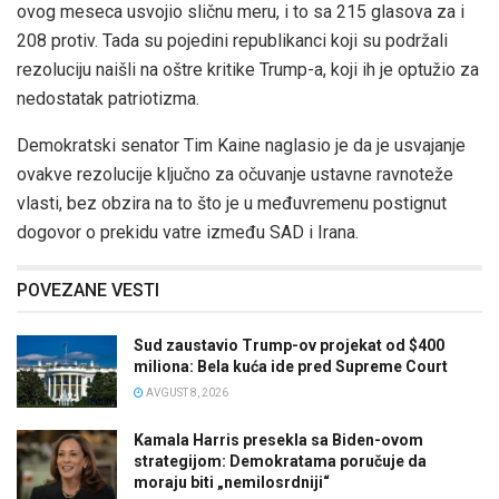
ovog meseca usvojio sličnu meru, i to sa 215 glasova za i
208 protiv. Tada su pojedini republikanci koji su podržali
rezoluciju naišli na oštre kritike Trump-a, koji ih je optužio za
nedostatak patriotizma.
Demokratski senator Tim Kaine naglasio je da je usvajanje
ovakve rezolucije ključno za očuvanje ustavne ravnoteže
vlasti, bez obzira na to što je u međuvremenu postignut
dogovor o prekidu vatre između SAD i Irana.
POVEZANE VESTI
Sud zaustavio Trump-ov projekat od $400
miliona: Bela kuća ide pred Supreme Court
AVGUST 8, 2026
Kamala Harris presekla sa Biden-ovom
strategijom: Demokratama poručuje da
moraju biti „nemilosrdniji“