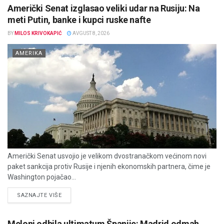
Američki Senat izglasao veliki udar na Rusiju: Na
meti Putin, banke i kupci ruske nafte
BY
MILOS KRIVOKAPIĆ
AVGUST 8, 2026
AMERIKA
Američki Senat usvojio je velikom dvostranačkom većinom novi
paket sankcija protiv Rusije i njenih ekonomskih partnera, čime je
Washington pojačao...
DETAILS
SAZNAJTE VIŠE
Meloni odbila ultimatum Španije: Madrid odmah