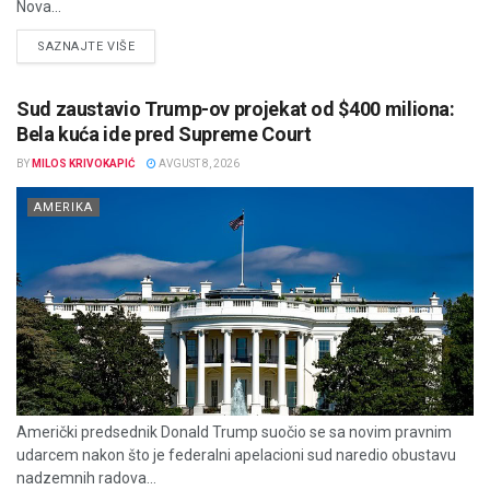
Nova...
DETAILS
SAZNAJTE VIŠE
Sud zaustavio Trump-ov projekat od $400 miliona:
Bela kuća ide pred Supreme Court
BY
MILOS KRIVOKAPIĆ
AVGUST 8, 2026
AMERIKA
Američki predsednik Donald Trump suočio se sa novim pravnim
udarcem nakon što je federalni apelacioni sud naredio obustavu
nadzemnih radova...