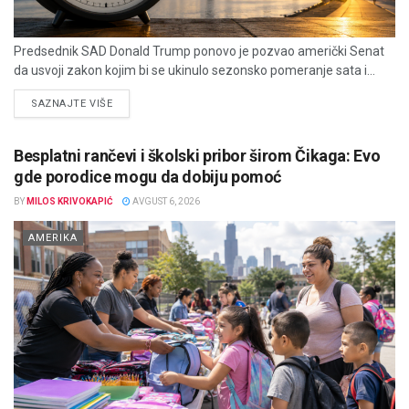
Predsednik SAD Donald Trump ponovo je pozvao američki Senat
da usvoji zakon kojim bi se ukinulo sezonsko pomeranje sata i...
DETAILS
SAZNAJTE VIŠE
Besplatni rančevi i školski pribor širom Čikaga: Evo
gde porodice mogu da dobiju pomoć
BY
MILOS KRIVOKAPIĆ
AVGUST 6, 2026
AMERIKA