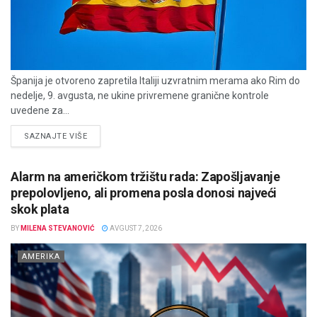
Španija je otvoreno zapretila Italiji uzvratnim merama ako Rim do
nedelje, 9. avgusta, ne ukine privremene granične kontrole
uvedene za...
DETAILS
SAZNAJTE VIŠE
Alarm na američkom tržištu rada: Zapošljavanje
prepolovljeno, ali promena posla donosi najveći
skok plata
BY
MILENA STEVANOVIĆ
AVGUST 7, 2026
AMERIKA