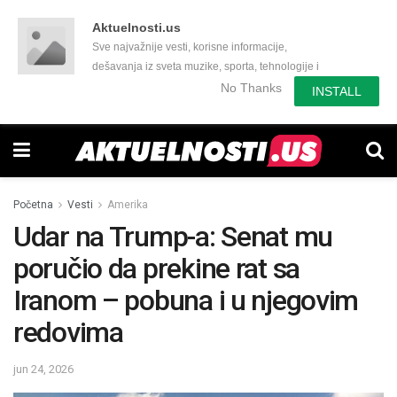
Aktuelnosti.us
Sve najvažnije vesti, korisne informacije,
dešavanja iz sveta muzike, sporta, tehnologije i
još mnogo toga zanimljivog.
No Thanks
INSTALL
Početna
Vesti
Amerika
Udar na Trump-a: Senat mu
poručio da prekine rat sa
Iranom – pobuna i u njegovim
redovima
jun 24, 2026