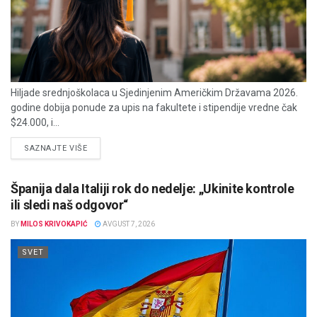
Hiljade srednjoškolaca u Sjedinjenim Američkim Državama 2026.
godine dobija ponude za upis na fakultete i stipendije vredne čak
$24.000, i...
DETAILS
SAZNAJTE VIŠE
Španija dala Italiji rok do nedelje: „Ukinite kontrole
ili sledi naš odgovor“
BY
MILOS KRIVOKAPIĆ
AVGUST 7, 2026
SVET