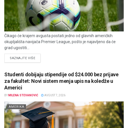
Čikago će krajem avgusta postati jedno od glavnih američkih
okupljališta navijača Premier League, pošto je najavljeno da će
grad ugostiti...
DETAILS
SAZNAJTE VIŠE
Studenti dobijaju stipendije od $24.000 bez prijave
za fakultet: Novi sistem menja upis na koledže u
Americi
BY
MILENA STEVANOVIĆ
AVGUST 7, 2026
AMERIKA