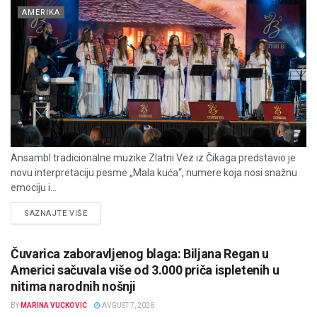
AMERIKA
Ansambl tradicionalne muzike Zlatni Vez iz Čikaga predstavio je
novu interpretaciju pesme „Mala kuća“, numere koja nosi snažnu
emociju i...
DETAILS
SAZNAJTE VIŠE
Čuvarica zaboravljenog blaga: Biljana Regan u
Americi sačuvala više od 3.000 priča ispletenih u
nitima narodnih nošnji
BY
MARINA VUCKOVIC
AVGUST 7, 2026