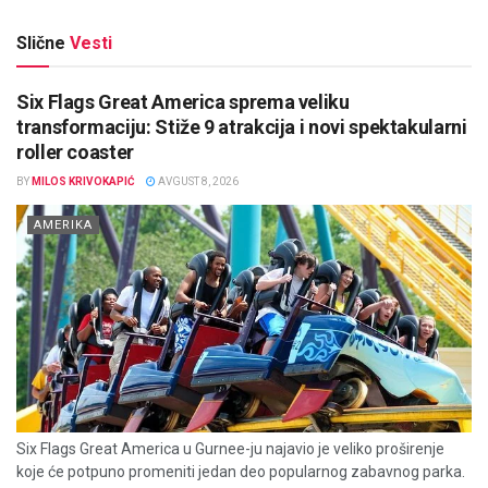
Slične
Vesti
Six Flags Great America sprema veliku
transformaciju: Stiže 9 atrakcija i novi spektakularni
roller coaster
BY
MILOS KRIVOKAPIĆ
AVGUST 8, 2026
AMERIKA
Six Flags Great America u Gurnee-ju najavio je veliko proširenje
koje će potpuno promeniti jedan deo popularnog zabavnog parka.