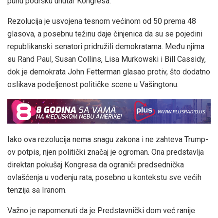
punu podršku unutar Kongresa.
Rezolucija je usvojena tesnom većinom od 50 prema 48
glasova, a posebnu težinu daje činjenica da su se pojedini
republikanski senatori pridružili demokratama. Među njima
su Rand Paul, Susan Collins, Lisa Murkowski i Bill Cassidy,
dok je demokrata John Fetterman glasao protiv, što dodatno
oslikava podeljenost političke scene u Vašingtonu.
Iako ova rezolucija nema snagu zakona i ne zahteva Trump-
ov potpis, njen politički značaj je ogroman. Ona predstavlja
direktan pokušaj Kongresa da ograniči predsednička
ovlašćenja u vođenju rata, posebno u kontekstu sve većih
tenzija sa Iranom.
Važno je napomenuti da je Predstavnički dom već ranije