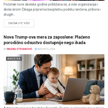
Početak nove školske godine približava se, a više organizacija i
škola širom Čikaga priprema besplatnu podelu rančeva, pribora i
drugih...
DETAILS
SAZNAJTE VIŠE
Nova Trump-ova mera za zaposlene: Plaćeno
porodično odsustvo dostupnije nego ikada
BY
MILENA STEVANOVIĆ
AVGUST 6, 2026
AMERIKA