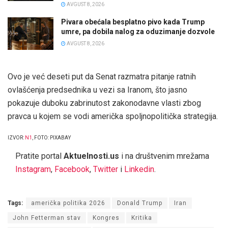
AVGUST 8, 2026
Pivara obećala besplatno pivo kada Trump
umre, pa dobila nalog za oduzimanje dozvole
AVGUST 8, 2026
Ovo je već deseti put da Senat razmatra pitanje ratnih
ovlašćenja predsednika u vezi sa Iranom, što jasno
pokazuje duboku zabrinutost zakonodavne vlasti zbog
pravca u kojem se vodi američka spoljnopolitička strategija.
IZVOR:
N1
, FOTO: PIXABAY
Pratite portal
Aktuelnosti.us
i na društvenim mrežama
Instagram
,
Facebook
,
Twitter
i
Linkedin
.
Tags:
američka politika 2026
Donald Trump
Iran
John Fetterman stav
Kongres
Kritika