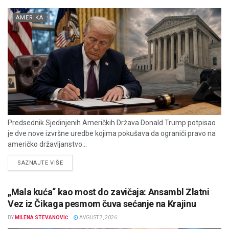
AMERIKA
Predsednik Sjedinjenih Američkih Država Donald Trump potpisao
je dve nove izvršne uredbe kojima pokušava da ograniči pravo na
američko državljanstvo...
DETAILS
SAZNAJTE VIŠE
„Mala kuća“ kao most do zavičaja: Ansambl Zlatni
Vez iz Čikaga pesmom čuva sećanje na Krajinu
BY
MILENA STEVANOVIĆ
AVGUST 7, 2026