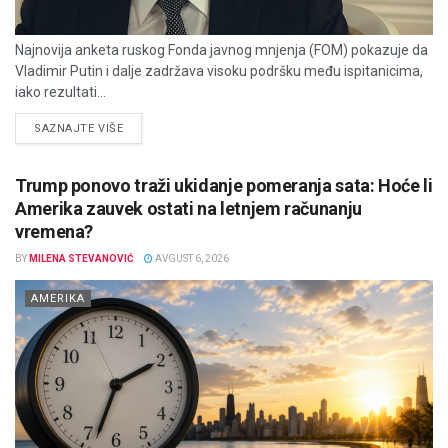
Najnovija anketa ruskog Fonda javnog mnjenja (FOM) pokazuje da
Vladimir Putin i dalje zadržava visoku podršku među ispitanicima,
iako rezultati...
DETAILS
SAZNAJTE VIŠE
Trump ponovo traži ukidanje pomeranja sata: Hoće li
Amerika zauvek ostati na letnjem računanju
vremena?
BY
MILENA STEVANOVIĆ
AVGUST 6, 2026
AMERIKA