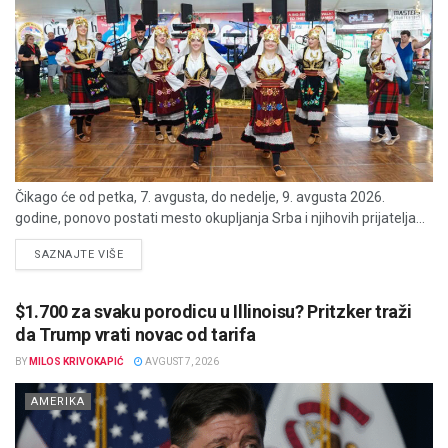
Čikago će od petka, 7. avgusta, do nedelje, 9. avgusta 2026.
godine, ponovo postati mesto okupljanja Srba i njihovih prijatelja...
DETAILS
SAZNAJTE VIŠE
$1.700 za svaku porodicu u Illinoisu? Pritzker traži
da Trump vrati novac od tarifa
BY
MILOS KRIVOKAPIĆ
AVGUST 7, 2026
AMERIKA