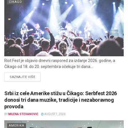
CIKAGO
Riot Fest je objavio dnevni raspored za izdanje 2026. godine, a
Čikago od 18. do 20. septembra očekuje tri dana...
DETAILS
SAZNAJTE VIŠE
Srbi iz cele Amerike stižu u Čikago: Serbfest 2026
donosi tri dana muzike, tradicije i nezaboravnog
provoda
BY
MILENA STEVANOVIĆ
AVGUST 7, 2026
AMERIKA