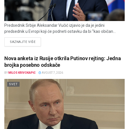
Predsednik Srbije Aleksandar Vučić izjavio je da je jedini
predsednik u Evropi koji će podneti ostavku da bi "kao običan...
DETAILS
SAZNAJTE VIŠE
Nova anketa iz Rusije otkrila Putinov rejting: Jedna
brojka posebno odskače
BY
MILOS KRIVOKAPIĆ
AVGUST 7, 2026
SVET