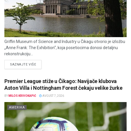
Griffin Museum of Science and Industry u Čikagu otvorio je izložbu
„Anne Frank: The Exhibition“, koja posetiocima donosi detaljnu
rekonstrukciju...
DETAILS
SAZNAJTE VIŠE
Premier League stiže u Čikago: Navijače klubova
Aston Villa i Nottingham Forest čekaju velike žurke
BY
MILOS KRIVOKAPIĆ
AVGUST 7, 2026
AMERIKA