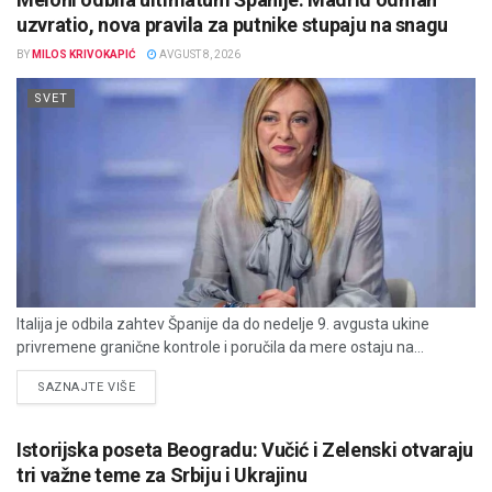
uzvratio, nova pravila za putnike stupaju na snagu
BY
MILOS KRIVOKAPIĆ
AVGUST 8, 2026
SVET
Italija je odbila zahtev Španije da do nedelje 9. avgusta ukine
privremene granične kontrole i poručila da mere ostaju na...
DETAILS
SAZNAJTE VIŠE
Istorijska poseta Beogradu: Vučić i Zelenski otvaraju
tri važne teme za Srbiju i Ukrajinu