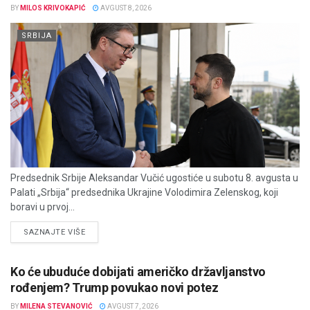
BY
MILOS KRIVOKAPIĆ
AVGUST 8, 2026
SRBIJA
Predsednik Srbije Aleksandar Vučić ugostiće u subotu 8. avgusta u
Palati „Srbija“ predsednika Ukrajine Volodimira Zelenskog, koji
boravi u prvoj...
DETAILS
SAZNAJTE VIŠE
Ko će ubuduće dobijati američko državljanstvo
rođenjem? Trump povukao novi potez
BY
MILENA STEVANOVIĆ
AVGUST 7, 2026