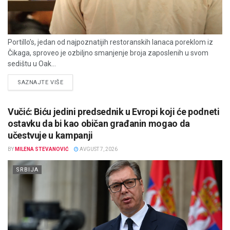
Portillo’s, jedan od najpoznatijih restoranskih lanaca poreklom iz
Čikaga, sproveo je ozbiljno smanjenje broja zaposlenih u svom
sedištu u Oak...
DETAILS
SAZNAJTE VIŠE
Vučić: Biću jedini predsednik u Evropi koji će podneti
ostavku da bi kao običan građanin mogao da
učestvuje u kampanji
BY
MILENA STEVANOVIĆ
AVGUST 7, 2026
SRBIJA