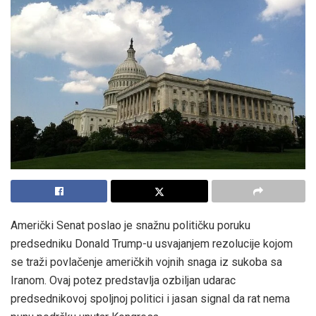
Američki Senat poslao je snažnu političku poruku
predsedniku Donald Trump-u usvajanjem rezolucije kojom
se traži povlačenje američkih vojnih snaga iz sukoba sa
Iranom. Ovaj potez predstavlja ozbiljan udarac
predsednikovoj spoljnoj politici i jasan signal da rat nema