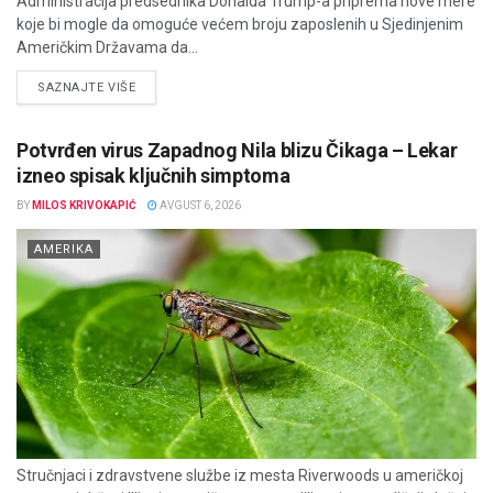
Administracija predsednika Donalda Trump-a priprema nove mere
koje bi mogle da omoguće većem broju zaposlenih u Sjedinjenim
Američkim Državama da...
DETAILS
SAZNAJTE VIŠE
Potvrđen virus Zapadnog Nila blizu Čikaga – Lekar
izneo spisak ključnih simptoma
BY
MILOS KRIVOKAPIĆ
AVGUST 6, 2026
AMERIKA
Stručnjaci i zdravstvene službe iz mesta Riverwoods u američkoj