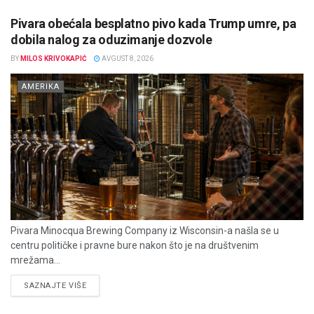
Pivara obećala besplatno pivo kada Trump umre, pa
dobila nalog za oduzimanje dozvole
BY
MILOS KRIVOKAPIĆ
AVGUST 8, 2026
AMERIKA
Pivara Minocqua Brewing Company iz Wisconsin-a našla se u
centru političke i pravne bure nakon što je na društvenim
mrežama...
DETAILS
SAZNAJTE VIŠE