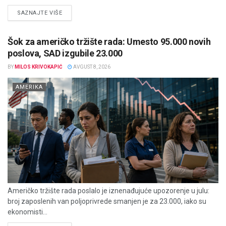
DETAILS
SAZNAJTE VIŠE
Šok za američko tržište rada: Umesto 95.000 novih
poslova, SAD izgubile 23.000
BY
MILOS KRIVOKAPIĆ
AVGUST 8, 2026
AMERIKA
Američko tržište rada poslalo je iznenađujuće upozorenje u julu:
broj zaposlenih van poljoprivrede smanjen je za 23.000, iako su
ekonomisti...