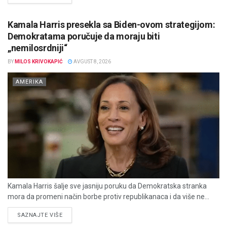
Kamala Harris presekla sa Biden-ovom strategijom:
Demokratama poručuje da moraju biti
„nemilosrdniji“
BY
MILOS KRIVOKAPIĆ
AVGUST 8, 2026
AMERIKA
Kamala Harris šalje sve jasniju poruku da Demokratska stranka
mora da promeni način borbe protiv republikanaca i da više ne...
DETAILS
SAZNAJTE VIŠE