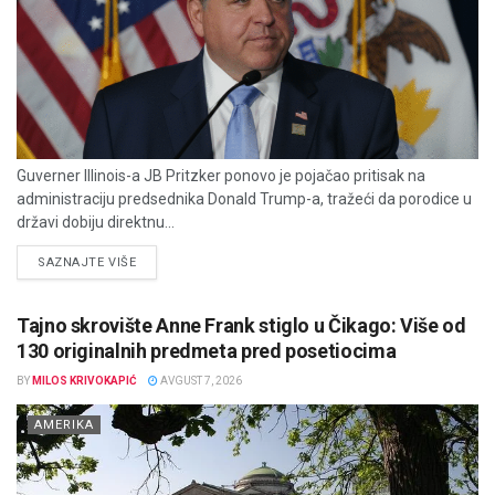
Guverner Illinois-a JB Pritzker ponovo je pojačao pritisak na
administraciju predsednika Donald Trump-a, tražeći da porodice u
državi dobiju direktnu...
DETAILS
SAZNAJTE VIŠE
Tajno skrovište Anne Frank stiglo u Čikago: Više od
130 originalnih predmeta pred posetiocima
BY
MILOS KRIVOKAPIĆ
AVGUST 7, 2026
AMERIKA