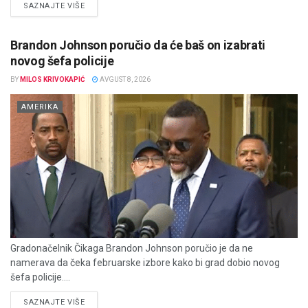
DETAILS
SAZNAJTE VIŠE
Brandon Johnson poručio da će baš on izabrati
novog šefa policije
BY
MILOS KRIVOKAPIĆ
AVGUST 8, 2026
AMERIKA
Gradonačelnik Čikaga Brandon Johnson poručio je da ne
namerava da čeka februarske izbore kako bi grad dobio novog
šefa policije....
DETAILS
SAZNAJTE VIŠE