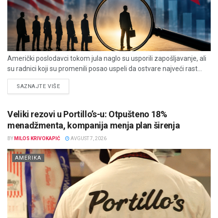
Američki poslodavci tokom jula naglo su usporili zapošljavanje, ali
su radnici koji su promenili posao uspeli da ostvare najveći rast...
DETAILS
SAZNAJTE VIŠE
Veliki rezovi u Portillo’s-u: Otpušteno 18%
menadžmenta, kompanija menja plan širenja
BY
MILOS KRIVOKAPIĆ
AVGUST 7, 2026
AMERIKA