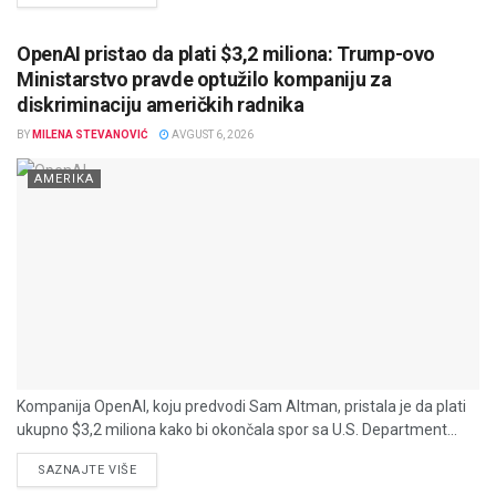
OpenAI pristao da plati $3,2 miliona: Trump-ovo
Ministarstvo pravde optužilo kompaniju za
diskriminaciju američkih radnika
BY
MILENA STEVANOVIĆ
AVGUST 6, 2026
AMERIKA
Kompanija OpenAI, koju predvodi Sam Altman, pristala je da plati
ukupno $3,2 miliona kako bi okončala spor sa U.S. Department...
DETAILS
SAZNAJTE VIŠE