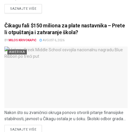
DETAILS
SAZNAJTE VIŠE
Čikagu fali $150 miliona za plate nastavnika – Prete
li otpuštanja i zatvaranje škola?
BY
MILOS KRIVOKAPIĆ
AVGUST 6, 2026
AMERIKA
Nakon što su zvaničnici okruga ponovo otvorili pitanje finansijske
stabilnosti, javnost u Čikagu ostala je u šoku. Školski odbor grada...
DETAILS
SAZNAJTE VIŠE