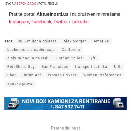
IZVOR:
ABC7CHICAGO
I FOTO: PEXELS
Pratite portal
Aktuelnosti.us
i na društvenim mrežama
Instagram
,
Facebook
,
Twitter
i
Linkedin
.
Tags:
$8.5 miliona odšteta
Alex Morgan
Amerika
bezbednost u saobracaju
California
diskriminacija na radu
Jordan Chiles
lyft
RideShare Guy
San Francisco
transport putnika
U.S.
Uber
Unruh Act
Women Drivers
Women Preferences
zenska prava
Prethodni post