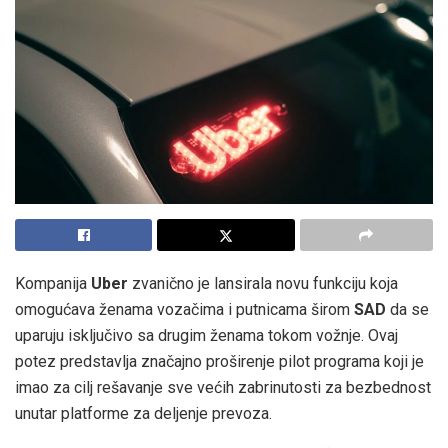
Kompanija
Uber
zvanično je lansirala novu funkciju koja
omogućava ženama vozačima i putnicama širom
SAD
da se
uparuju isključivo sa drugim ženama tokom vožnje. Ovaj
potez predstavlja značajno proširenje pilot programa koji je
imao za cilj rešavanje sve većih zabrinutosti za bezbednost
unutar platforme za deljenje prevoza.