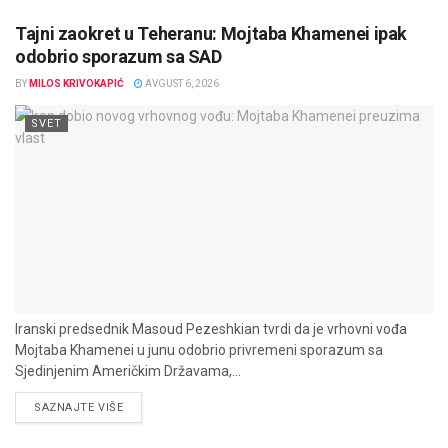
Tajni zaokret u Teheranu: Mojtaba Khamenei ipak
odobrio sporazum sa SAD
BY
MILOS KRIVOKAPIĆ
AVGUST 6, 2026
SVET
Iranski predsednik Masoud Pezeshkian tvrdi da je vrhovni vođa
Mojtaba Khamenei u junu odobrio privremeni sporazum sa
Sjedinjenim Američkim Državama,...
DETAILS
SAZNAJTE VIŠE