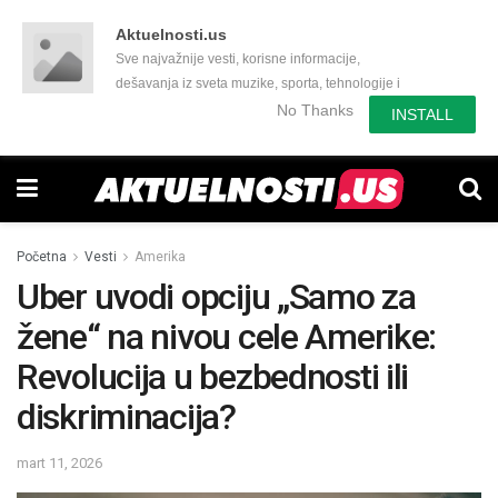
Aktuelnosti.us
Sve najvažnije vesti, korisne informacije,
dešavanja iz sveta muzike, sporta, tehnologije i
još mnogo toga zanimljivog.
No Thanks
INSTALL
Početna
Vesti
Amerika
Uber uvodi opciju „Samo za
žene“ na nivou cele Amerike:
Revolucija u bezbednosti ili
diskriminacija?
mart 11, 2026