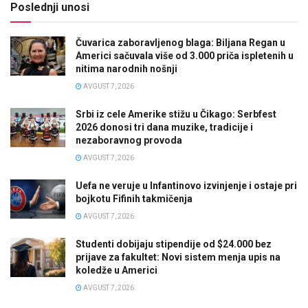
Poslednji unosi
Čuvarica zaboravljenog blaga: Biljana Regan u
Americi sačuvala više od 3.000 priča ispletenih u
nitima narodnih nošnji
AVGUST 7, 2026
Srbi iz cele Amerike stižu u Čikago: Serbfest
2026 donosi tri dana muzike, tradicije i
nezaboravnog provoda
AVGUST 7, 2026
Uefa ne veruje u Infantinovo izvinjenje i ostaje pri
bojkotu Fifinih takmičenja
AVGUST 7, 2026
Studenti dobijaju stipendije od $24.000 bez
prijave za fakultet: Novi sistem menja upis na
koledže u Americi
AVGUST 7, 2026