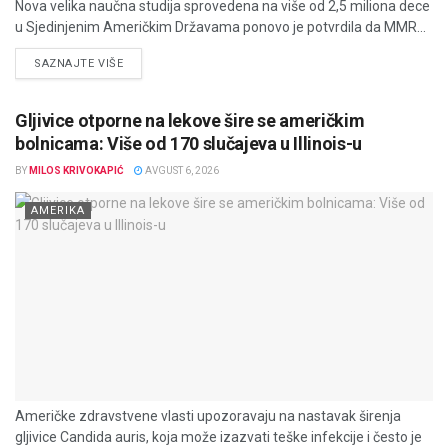
Nova velika naučna studija sprovedena na više od 2,5 miliona dece
u Sjedinjenim Američkim Državama ponovo je potvrdila da MMR...
DETAILS
SAZNAJTE VIŠE
Gljivice otporne na lekove šire se američkim
bolnicama: Više od 170 slučajeva u Illinois-u
BY
MILOS KRIVOKAPIĆ
AVGUST 6, 2026
AMERIKA
Američke zdravstvene vlasti upozoravaju na nastavak širenja
gljivice Candida auris, koja može izazvati teške infekcije i često je