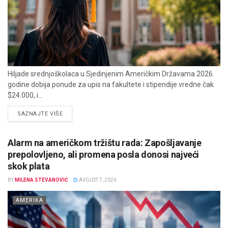
Hiljade srednjoškolaca u Sjedinjenim Američkim Državama 2026.
godine dobija ponude za upis na fakultete i stipendije vredne čak
$24.000, i...
DETAILS
SAZNAJTE VIŠE
Alarm na američkom tržištu rada: Zapošljavanje
prepolovljeno, ali promena posla donosi najveći
skok plata
BY
MILENA STEVANOVIĆ
AVGUST 7, 2026
AMERIKA