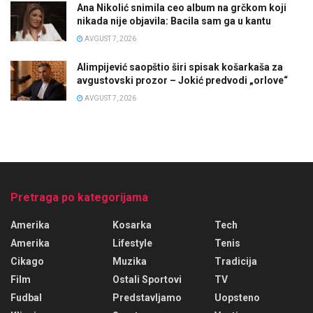
Ana Nikolić snimila ceo album na grčkom koji
nikada nije objavila: Bacila sam ga u kantu
AVGUST 7, 2026
Alimpijević saopštio širi spisak košarkaša za
avgustovski prozor – Jokić predvodi „orlove“
AVGUST 7, 2026
Pretraga po kategorijama
Amerika
Kosarka
Tech
Amerika
Lifestyle
Tenis
Cikago
Muzika
Tradicija
Film
Ostali Sportovi
TV
Fudbal
Predstavljamo
Uopsteno