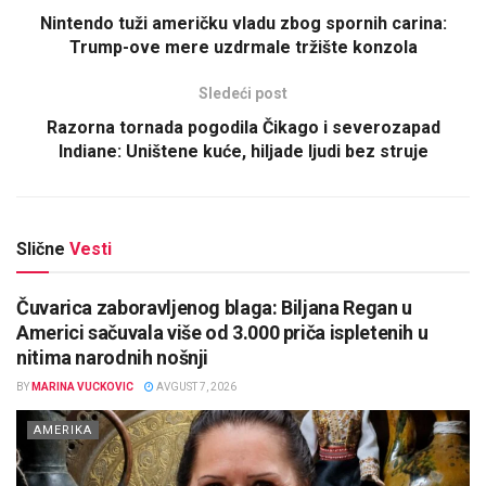
Nintendo tuži američku vladu zbog spornih carina:
Trump-ove mere uzdrmale tržište konzola
Sledeći post
Razorna tornada pogodila Čikago i severozapad
Indiane: Uništene kuće, hiljade ljudi bez struje
Slične
Vesti
Čuvarica zaboravljenog blaga: Biljana Regan u
Americi sačuvala više od 3.000 priča ispletenih u
nitima narodnih nošnji
BY
MARINA VUCKOVIC
AVGUST 7, 2026
AMERIKA