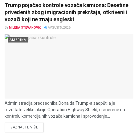
Trump pojačao kontrole vozača kamiona: Desetine
privedenih zbog imigracionih prekršaja, otkriveni i
vozači koji ne znaju engleski
BY
MILENA STEVANOVIĆ
AVGUST 5, 2026
AMERIKA
Administracija predsednika Donalda Trump-a saopštila je
rezultate velike akcije Operation Highway Shield, usmerene na
kontrolu komercijalnih vozača kamiona i sprovođenje...
DETAILS
SAZNAJTE VIŠE