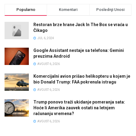
Popularno
Komentari
Poslednji Unosi
Restoran brze hrane Jack In The Box se vraća u
Čikago
JUL 6, 2024
Google Assistant nestaje sa telefona: Gemini
preuzima Android
AVGUST 6, 2026
Komercijalni avion prišao helikopteru u kojem je
bio Donald Trump: FAA pokrenula istragu
AVGUST 6, 2026
Trump ponovo traži ukidanje pomeranja sata:
Hoće li Amerika zauvek ostati na letnjem
računanju vremena?
AVGUST 6, 2026