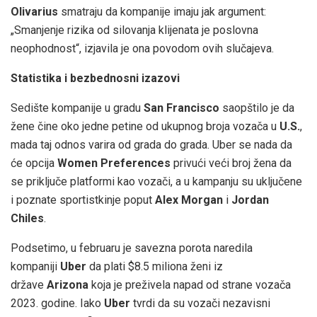
Olivarius
smatraju da kompanije imaju jak argument:
„Smanjenje rizika od silovanja klijenata je poslovna
neophodnost“, izjavila je ona povodom ovih slučajeva.
Statistika i bezbednosni izazovi
Sedište kompanije u gradu
San Francisco
saopštilo je da
žene čine oko jedne petine od ukupnog broja vozača u
U.S.
,
mada taj odnos varira od grada do grada. Uber se nada da
će opcija
Women Preferences
privući veći broj žena da
se priključe platformi kao vozači, a u kampanju su uključene
i poznate sportistkinje poput
Alex Morgan
i
Jordan
Chiles
.
Podsetimo, u februaru je savezna porota naredila
kompaniji
Uber
da plati $8.5 miliona ženi iz
države
Arizona
koja je preživela napad od strane vozača
2023. godine. Iako
Uber
tvrdi da su vozači nezavisni