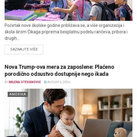
Početak nove školske godine približava se, a više organizacija i
škola širom Čikaga priprema besplatnu podelu rančeva, pribora i
drugih...
DETAILS
SAZNAJTE VIŠE
Nova Trump-ova mera za zaposlene: Plaćeno
porodično odsustvo dostupnije nego ikada
BY
MILENA STEVANOVIĆ
AVGUST 6, 2026
AMERIKA