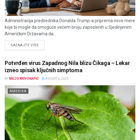
Administracija predsednika Donalda Trump-a priprema nove mere
koje bi mogle da omoguće većem broju zaposlenih u Sjedinjenim
Američkim Državama da...
DETAILS
SAZNAJTE VIŠE
Potvrđen virus Zapadnog Nila blizu Čikaga – Lekar
izneo spisak ključnih simptoma
BY
MILOS KRIVOKAPIĆ
AVGUST 6, 2026
AMERIKA