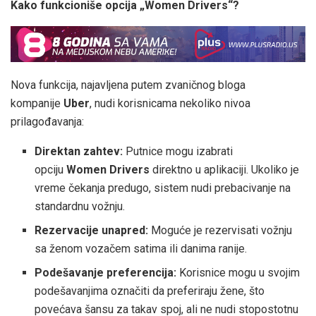
Kako funkcioniše opcija „Women Drivers“?
Nova funkcija, najavljena putem zvaničnog bloga
kompanije
Uber
, nudi korisnicama nekoliko nivoa
prilagođavanja:
Direktan zahtev:
Putnice mogu izabrati
opciju
Women Drivers
direktno u aplikaciji. Ukoliko je
vreme čekanja predugo, sistem nudi prebacivanje na
standardnu vožnju.
Rezervacije unapred:
Moguće je rezervisati vožnju
sa ženom vozačem satima ili danima ranije.
Podešavanje preferencija:
Korisnice mogu u svojim
podešavanjima označiti da preferiraju žene, što
povećava šansu za takav spoj, ali ne nudi stopostotnu