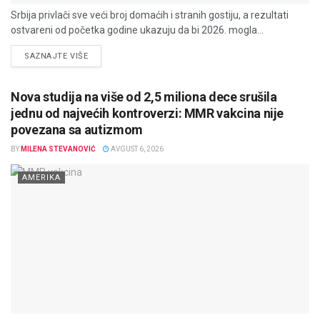
Srbija privlači sve veći broj domaćih i stranih gostiju, a rezultati
ostvareni od početka godine ukazuju da bi 2026. mogla...
DETAILS
SAZNAJTE VIŠE
Nova studija na više od 2,5 miliona dece srušila
jednu od najvećih kontroverzi: MMR vakcina nije
povezana sa autizmom
BY
MILENA STEVANOVIĆ
AVGUST 6, 2026
AMERIKA