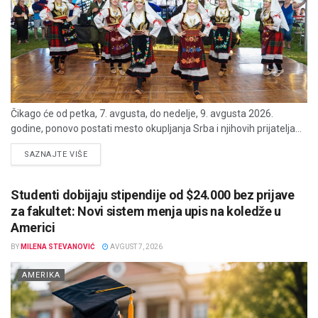
Čikago će od petka, 7. avgusta, do nedelje, 9. avgusta 2026.
godine, ponovo postati mesto okupljanja Srba i njihovih prijatelja...
DETAILS
SAZNAJTE VIŠE
Studenti dobijaju stipendije od $24.000 bez prijave
za fakultet: Novi sistem menja upis na koledže u
Americi
BY
MILENA STEVANOVIĆ
AVGUST 7, 2026
AMERIKA