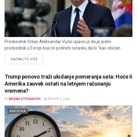
Predsednik Srbije Aleksandar Vučić izjavio je da je jedini
predsednik u Evropi koji će podneti ostavku da bi "kao običan...
DETAILS
SAZNAJTE VIŠE
Trump ponovo traži ukidanje pomeranja sata: Hoće li
Amerika zauvek ostati na letnjem računanju
vremena?
BY
MILENA STEVANOVIĆ
AVGUST 6, 2026
AMERIKA