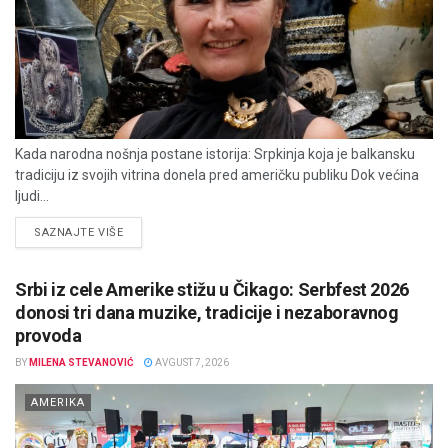
Kada narodna nošnja postane istorija: Srpkinja koja je balkansku
tradiciju iz svojih vitrina donela pred američku publiku Dok većina
ljudi...
DETAILS
SAZNAJTE VIŠE
Srbi iz cele Amerike stižu u Čikago: Serbfest 2026
donosi tri dana muzike, tradicije i nezaboravnog
provoda
BY
MILENA STEVANOVIĆ
AVGUST 7, 2026
AMERIKA