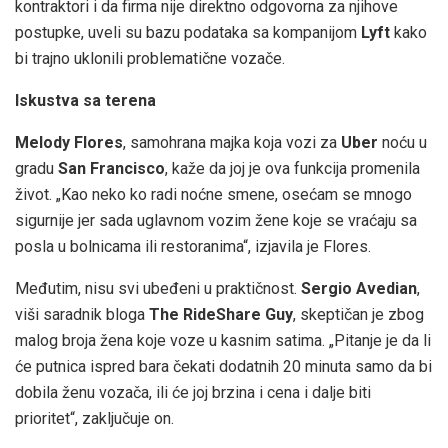
kontraktori i da firma nije direktno odgovorna za njihove
postupke, uveli su bazu podataka sa kompanijom
Lyft
kako
bi trajno uklonili problematične vozače.
Iskustva sa terena
Melody Flores
, samohrana majka koja vozi za
Uber
noću u
gradu
San Francisco
, kaže da joj je ova funkcija promenila
život. „Kao neko ko radi noćne smene, osećam se mnogo
sigurnije jer sada uglavnom vozim žene koje se vraćaju sa
posla u bolnicama ili restoranima“, izjavila je Flores.
Međutim, nisu svi ubeđeni u praktičnost.
Sergio Avedian
,
viši saradnik bloga
The RideShare Guy
, skeptičan je zbog
malog broja žena koje voze u kasnim satima. „Pitanje je da li
će putnica ispred bara čekati dodatnih 20 minuta samo da bi
dobila ženu vozača, ili će joj brzina i cena i dalje biti
prioritet“, zaključuje on.