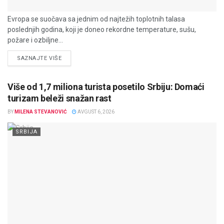
Evropa se suočava sa jednim od najtežih toplotnih talasa
poslednjih godina, koji je doneo rekordne temperature, sušu,
požare i ozbiljne...
DETAILS
SAZNAJTE VIŠE
Više od 1,7 miliona turista posetilo Srbiju: Domaći
turizam beleži snažan rast
BY
MILENA STEVANOVIĆ
AVGUST 6, 2026
SRBIJA