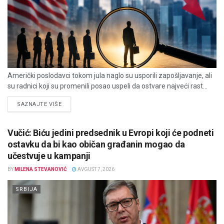
Američki poslodavci tokom jula naglo su usporili zapošljavanje, ali
su radnici koji su promenili posao uspeli da ostvare najveći rast...
DETAILS
SAZNAJTE VIŠE
Vučić: Biću jedini predsednik u Evropi koji će podneti
ostavku da bi kao običan građanin mogao da
učestvuje u kampanji
BY
MILENA STEVANOVIĆ
AVGUST 7, 2026
SRBIJA