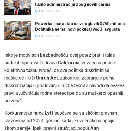
tužilo administraciju zbog novih carina
AVGUST 5, 2026
Powerball narastao na vrtoglavih $750 miliona:
Dobitnika nema, novi pokušaj već 3. avgusta
AVGUST 3, 2026
Iako je motivisan bezbednošću, ovaj potez prati i talas
sudskih sporova. U državi
California
, vozači su podneli
kolektivnu tužbu tvrdeći da ova politika diskriminiše
muškarce i krši
Unruh Act
, zakon koji zabranjuje polnu
diskriminaciju u poslovanju. Tužba takođe navodi da ovakva
pravila „učvršćuju rodne stereotipe da su muškarci opasniji
od žena“.
Konkurentska firma
Lyft
suočava se sa sličnim pravnim
izazovima od 2024. godine, kada je uvela sličnu opciju
širom zemlje. Ipak, pravni stručnjaci poput
Ann