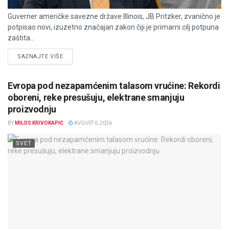
Guverner američke savezne države Illinois, JB Pritzker, zvanično je
potpisao novi, izuzetno značajan zakon čiji je primarni cilj potpuna
zaštita...
DETAILS
SAZNAJTE VIŠE
Evropa pod nezapamćenim talasom vrućine: Rekordi
oboreni, reke presušuju, elektrane smanjuju
proizvodnju
BY
MILOS KRIVOKAPIĆ
AVGUST 6, 2026
SVET