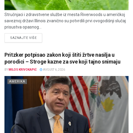
Stručnjaci i zdravstvene službe iz mesta Riverwoods u američkoj
saveznoj državi Illinois zvanično su potvrdili prvi ovogodišnji slučaj
prisustva opasnog...
DETAILS
SAZNAJTE VIŠE
Pritzker potpisao zakon koji štiti žrtve nasilja u
porodici – Stroge kazne za sve koji tajno snimaju
BY
MILOS KRIVOKAPIĆ
AVGUST 6, 2026
AMERIKA