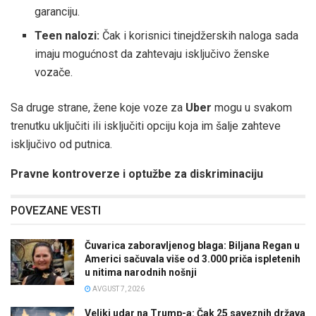
garanciju.
Teen nalozi:
Čak i korisnici tinejdžerskih naloga sada
imaju mogućnost da zahtevaju isključivo ženske
vozače.
Sa druge strane, žene koje voze za
Uber
mogu u svakom
trenutku uključiti ili isključiti opciju koja im šalje zahteve
isključivo od putnica.
Pravne kontroverze i optužbe za diskriminaciju
POVEZANE VESTI
Čuvarica zaboravljenog blaga: Biljana Regan u
Americi sačuvala više od 3.000 priča ispletenih
u nitima narodnih nošnji
AVGUST 7, 2026
Veliki udar na Trump-a: Čak 25 saveznih država