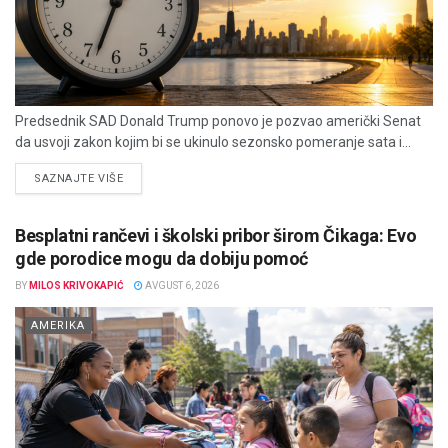
Predsednik SAD Donald Trump ponovo je pozvao američki Senat
da usvoji zakon kojim bi se ukinulo sezonsko pomeranje sata i...
DETAILS
SAZNAJTE VIŠE
Besplatni rančevi i školski pribor širom Čikaga: Evo
gde porodice mogu da dobiju pomoć
BY
MILOS KRIVOKAPIĆ
AVGUST 6, 2026
AMERIKA