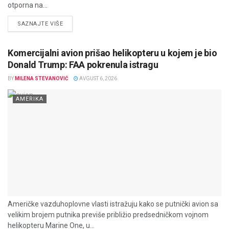
otporna na...
DETAILS
SAZNAJTE VIŠE
Komercijalni avion prišao helikopteru u kojem je bio
Donald Trump: FAA pokrenula istragu
BY
MILENA STEVANOVIĆ
AVGUST 6, 2026
AMERIKA
Američke vazduhoplovne vlasti istražuju kako se putnički avion sa
velikim brojem putnika previše približio predsedničkom vojnom
helikopteru Marine One, u...