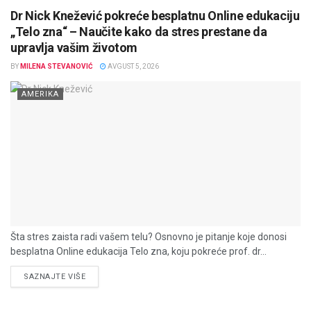
Dr Nick Knežević pokreće besplatnu Online edukaciju
„Telo zna“ – Naučite kako da stres prestane da
upravlja vašim životom
BY
MILENA STEVANOVIĆ
AVGUST 5, 2026
AMERIKA
Šta stres zaista radi vašem telu? Osnovno je pitanje koje donosi
besplatna Online edukacija Telo zna, koju pokreće prof. dr...
DETAILS
SAZNAJTE VIŠE