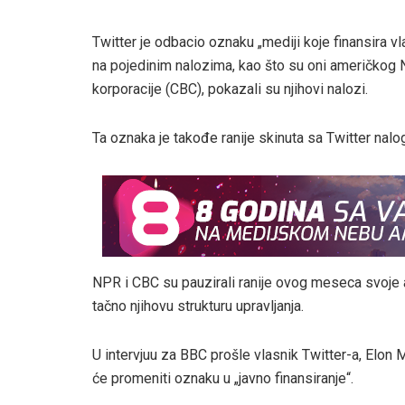
Twitter je odbacio oznaku „mediji koje finansira vl
na pojedinim nalozima, kao što su oni američkog 
korporacije (CBC), pokazali su njihovi nalozi.
Ta oznaka je takođe ranije skinuta sa Twitter nal
NPR i CBC su pauzirali ranije ovog meseca svoje ak
tačno njihovu strukturu upravljanja.
U intervjuu za BBC prošle vlasnik Twitter-a, Elon
će promeniti oznaku u „javno finansiranje“.