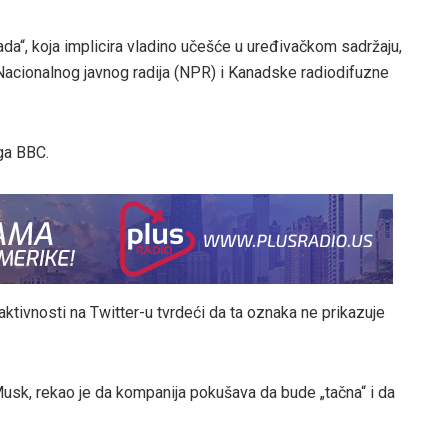
ada“, koja implicira vladino učešće u uređivačkom sadržaju,
Nacionalnog javnog radija (NPR) i Kanadske radiodifuzne
oga BBC.
tivnosti na Twitter-u tvrdeći da ta oznaka ne prikazuje
 Musk, rekao je da kompanija pokušava da bude „tačna“ i da