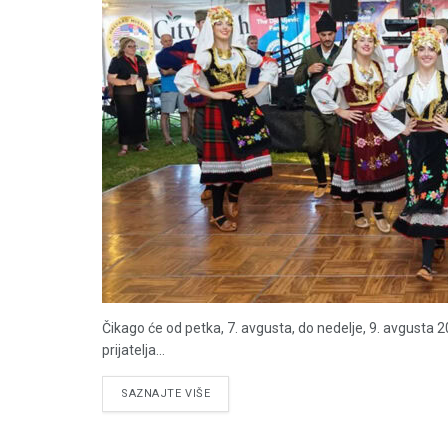
Čikago će od petka, 7. avgusta, do nedelje, 9. avgusta 
prijatelja...
DETAILS
SAZNAJTE VIŠE