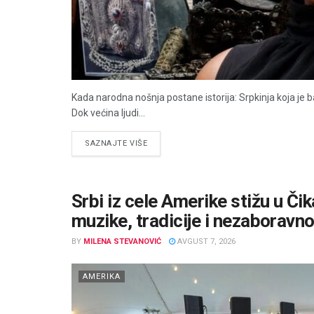
Kada narodna nošnja postane istorija: Srpkinja koja je b
Dok većina ljudi...
DETAILS
SAZNAJTE VIŠE
Srbi iz cele Amerike stižu u Či
muzike, tradicije i nezaboravn
BY
MILENA STEVANOVIĆ
AVGUST 7, 2026
AMERIKA