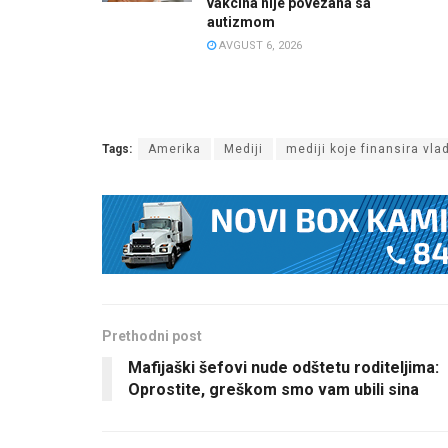
vakcina nije povezana sa
autizmom
AVGUST 6, 2026
Tags:
Amerika
Mediji
mediji koje finansira vla
Prethodni post
Mafijaški šefovi nude odštetu roditeljima:
Oprostite, greškom smo vam ubili sina