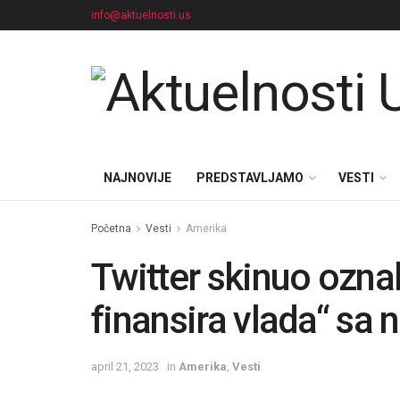
info@aktuelnosti.us
NAJNOVIJE
PREDSTAVLJAMO
VESTI
Početna
Vesti
Amerika
Twitter skinuo ozna
finansira vlada“ sa 
april 21, 2023
in
Amerika
,
Vesti