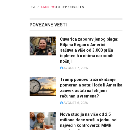
IZVOR:
EURONEWS
FOTO: PRINTSCREEN
POVEZANE VESTI
Čuvarica zaboravljenog blaga:
Biljana Regan u Americi
sačuvala više od 3.000 priča
ispletenih u nitima narodnih
nošnji
AVGUST 7, 2026
Trump ponovo traži ukidanje
pomeranja sata: Hoće li Amerika
zauvek ostati na letnjem
računanju vremena?
AVGUST 6, 2026
Nova studija na više od 2,5
miliona dece srušila jednu od
najvećih kontroverzi: MMR