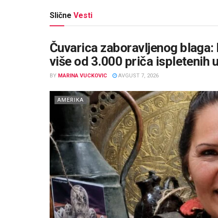
Slične
Vesti
Čuvarica zaboravljenog blaga: 
više od 3.000 priča ispletenih 
BY
MARINA VUCKOVIC
AVGUST 7, 2026
AMERIKA