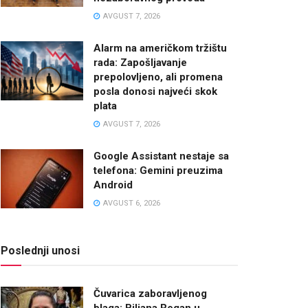
AVGUST 7, 2026
Alarm na američkom tržištu
rada: Zapošljavanje
prepolovljeno, ali promena
posla donosi najveći skok
plata
AVGUST 7, 2026
Google Assistant nestaje sa
telefona: Gemini preuzima
Android
AVGUST 6, 2026
Poslednji unosi
Čuvarica zaboravljenog
blaga: Biljana Regan u