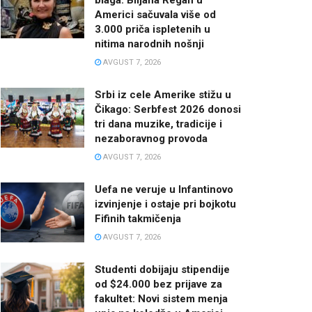
Americi sačuvala više od
3.000 priča ispletenih u
nitima narodnih nošnji
AVGUST 7, 2026
Srbi iz cele Amerike stižu u
Čikago: Serbfest 2026 donosi
tri dana muzike, tradicije i
nezaboravnog provoda
AVGUST 7, 2026
Uefa ne veruje u Infantinovo
izvinjenje i ostaje pri bojkotu
Fifinih takmičenja
AVGUST 7, 2026
Studenti dobijaju stipendije
od $24.000 bez prijave za
fakultet: Novi sistem menja