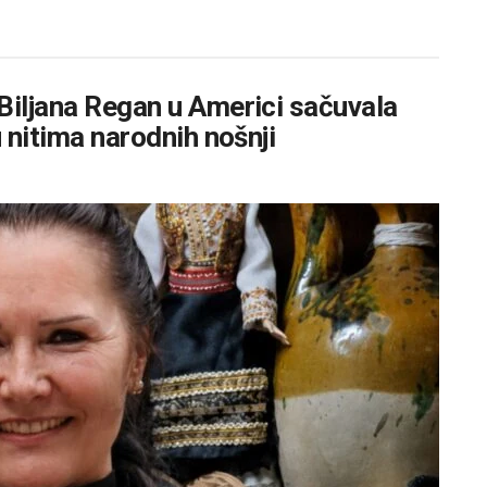
Biljana Regan u Americi sačuvala
u nitima narodnih nošnji