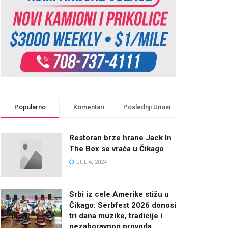
Popularno
Komentari
Poslednji Unosi
Restoran brze hrane Jack In
The Box se vraća u Čikago
JUL 6, 2024
Srbi iz cele Amerike stižu u
Čikago: Serbfest 2026 donosi
tri dana muzike, tradicije i
nezaboravnog provoda