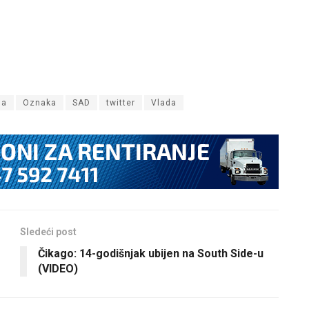
da
Oznaka
SAD
twitter
Vlada
Sledeći post
Čikago: 14-godišnjak ubijen na South Side-u
(VIDEO)