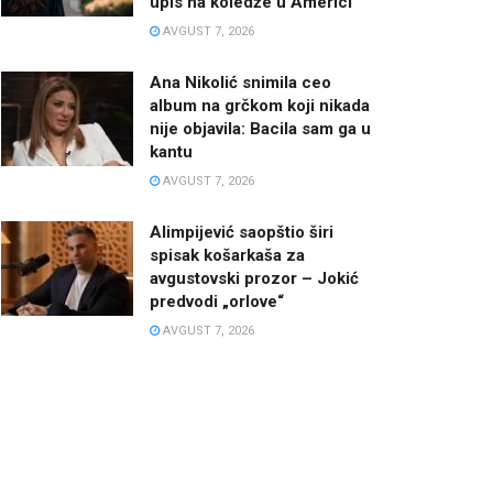
upis na koledže u Americi
AVGUST 7, 2026
Ana Nikolić snimila ceo
album na grčkom koji nikada
nije objavila: Bacila sam ga u
kantu
AVGUST 7, 2026
Alimpijević saopštio širi
spisak košarkaša za
avgustovski prozor – Jokić
predvodi „orlove“
AVGUST 7, 2026