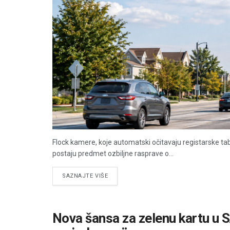
Flock kamere, koje automatski očitavaju registarske tab
postaju predmet ozbiljne rasprave o...
DETAILS
SAZNAJTE VIŠE
Nova šansa za zelenu kartu u 