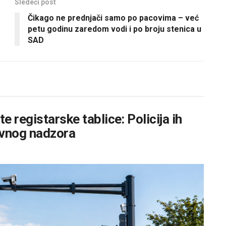
Sledeći post
Čikago ne prednjači samo po pacovima – već
petu godinu zaredom vodi i po broju stenica u
SAD
 registarske tablice: Policija ih
sovnog nadzora