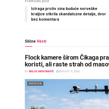
Prethodni post
Istraga protiv sina buduće norveške
kraljice otkrila skandalozne detalje, dvor
bez komentara
Slične
Vesti
Flock kamere širom Čikaga prate
koristi, ali raste strah od ma
BY
MILOS KRIVOKAPIĆ
AVGUST 9, 2026
AMERIKA