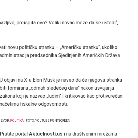
žljivo, preispita ovo? Veliki novac može da se uštedi“,
vati novu političku stranku – „Američku stranku“, ukoliko
 administracija predsednika Sjedinjenih Američkih Država
U objavi na X-u Elon Musk je naveo da će njegova stranka
biti formirana „odmah sledećeg dana“ nakon usvajanja
zakona koji je nazvao „ludim“ i kritikovao kao protivurečan
načelima fiskalne odgovornosti.
IZVOR:
POLITIKA
I FOTO: YOUTUBE PRINTSCREEN
Pratite portal
Aktuelnosti.us
i na društvenim mrežama