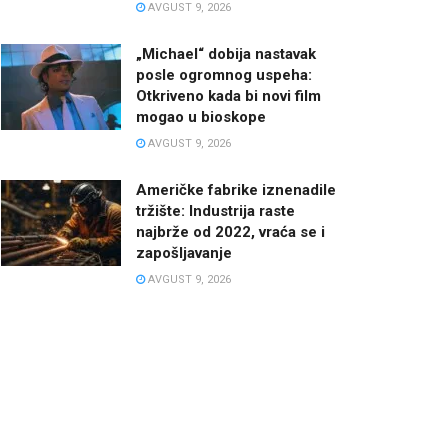
AVGUST 9, 2026
„Michael“ dobija nastavak
posle ogromnog uspeha:
Otkriveno kada bi novi film
mogao u bioskope
AVGUST 9, 2026
Američke fabrike iznenadile
tržište: Industrija raste
najbrže od 2022, vraća se i
zapošljavanje
AVGUST 9, 2026