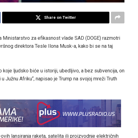
Share on Twitter
a Ministarstvo za efikasnost vlade SAD (DOGE) razmotri
ršnog direktora Tesle Ilona Musk-a, kako bi se na taj
koje ljudsko biće u istoriji, ubedljivo, a bez subvencija, on
i u Južnu Afriku“, napisao je Trump na svojoj mreži Truth
ih lansiranja raketa, satelita ili proizvodnje električnih