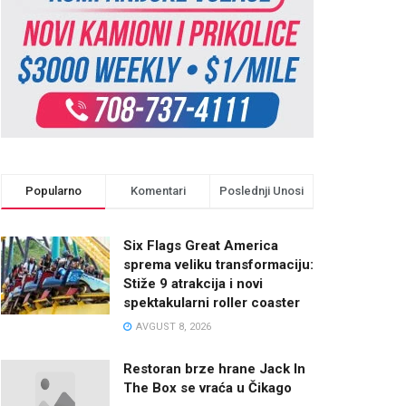
Popularno
Komentari
Poslednji Unosi
Six Flags Great America
sprema veliku transformaciju:
Stiže 9 atrakcija i novi
spektakularni roller coaster
AVGUST 8, 2026
Restoran brze hrane Jack In
The Box se vraća u Čikago