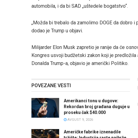
automobila, i da bi SAD „uštedele bogatstvo“.
„Možda bi trebalo da zamolimo DOGE da dobro i pa
dodao je Trump u objavi.
Milijarder Elon Musk zapretio je ranije da će osno
Kongres usvoji budžetski zakon koji je predložila
Donalda Trump-a, objavio je američki Politiko.
POVEZANE VESTI
Amerikanci tonu u dugove:
Rekordan broj građana duguje u
proseku čak $40.000
AVGUST 9, 2026
Američke fabrike iznenadile
tržište: Industrija raste najbrže