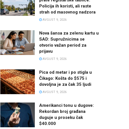
Policija ih koristi, ali raste
strah od masovnog nadzora
AVGUST 9, 2026
Nova šansa za zelenu kartu u
SAD: Supružnicima se
otvorio važan period za
prijavu
AVGUST 9, 2026
Pica od metar i po stigla u
Čikago: Košta do $575 i
dovoljna je za čak 35 ljudi
AVGUST 9, 2026
Amerikanci tonu u dugove:
Rekordan broj građana
duguje u proseku čak
$40.000