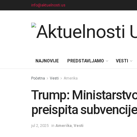
info@aktuelnosti.us
NAJNOVIJE
PREDSTAVLJAMO
VESTI
Početna
Vesti
Amerika
Trump: Ministarstvo
preispita subvencij
jul 2, 2025
in
Amerika
,
Vesti