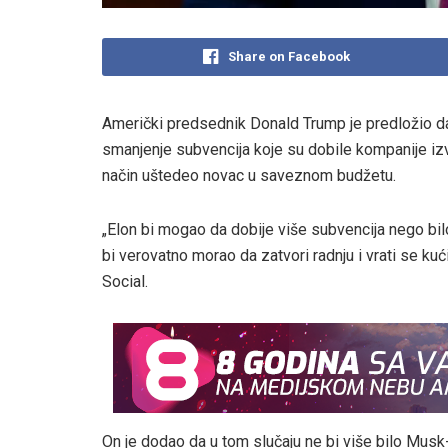
Share on Facebook
Američki predsednik Donald Trump je predložio d
smanjenje subvencija koje su dobile kompanije izv
način uštedeo novac u saveznom budžetu.
„Elon bi mogao da dobije više subvencija nego bilo 
bi verovatno morao da zatvori radnju i vrati se kuć
Social.
On je dodao da u tom slučaju ne bi više bilo Musk-ov