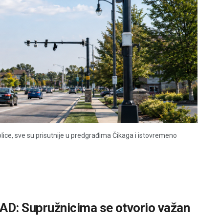
lice, sve su prisutnije u predgrađima Čikaga i istovremeno
SAD: Supružnicima se otvorio važan