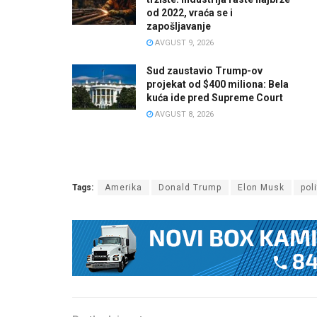
od 2022, vraća se i
zapošljavanje
AVGUST 9, 2026
Sud zaustavio Trump-ov
projekat od $400 miliona: Bela
kuća ide pred Supreme Court
AVGUST 8, 2026
Tags:
Amerika
Donald Trump
Elon Musk
pol