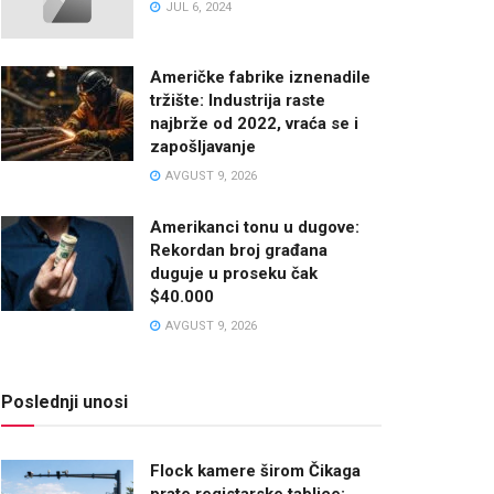
JUL 6, 2024
Američke fabrike iznenadile
tržište: Industrija raste
najbrže od 2022, vraća se i
zapošljavanje
AVGUST 9, 2026
Amerikanci tonu u dugove:
Rekordan broj građana
duguje u proseku čak
$40.000
AVGUST 9, 2026
Poslednji unosi
Flock kamere širom Čikaga
prate registarske tablice: