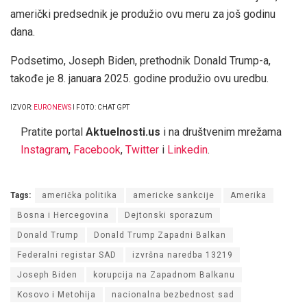
američki predsednik je produžio ovu meru za još godinu
dana.
Podsetimo, Joseph Biden, prethodnik Donald Trump-a,
takođe je 8. januara 2025. godine produžio ovu uredbu.
IZVOR:
EURONEWS
I FOTO: CHAT GPT
Pratite portal
Aktuelnosti.us
i na društvenim mrežama
Instagram
,
Facebook
,
Twitter
i
Linkedin
.
Tags:
američka politika
americke sankcije
Amerika
Bosna i Hercegovina
Dejtonski sporazum
Donald Trump
Donald Trump Zapadni Balkan
Federalni registar SAD
izvršna naredba 13219
Joseph Biden
korupcija na Zapadnom Balkanu
Kosovo i Metohija
nacionalna bezbednost sad