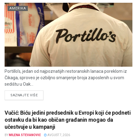
AMERIKA
Portillo’s, jedan od najpoznatijih restoranskih lanaca poreklom iz
Čikaga, sproveo je ozbiljno smanjenje broja zaposlenih u svom
sedištu u Oak...
DETAILS
SAZNAJTE VIŠE
Vučić: Biću jedini predsednik u Evropi koji će podneti
ostavku da bi kao običan građanin mogao da
učestvuje u kampanji
BY
MILENA STEVANOVIĆ
AVGUST 7, 2026