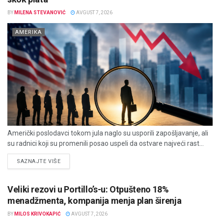
BY
MILENA STEVANOVIĆ
AVGUST 7, 2026
AMERIKA
Američki poslodavci tokom jula naglo su usporili zapošljavanje, ali
su radnici koji su promenili posao uspeli da ostvare najveći rast...
DETAILS
SAZNAJTE VIŠE
Veliki rezovi u Portillo’s-u: Otpušteno 18%
menadžmenta, kompanija menja plan širenja
BY
MILOS KRIVOKAPIĆ
AVGUST 7, 2026