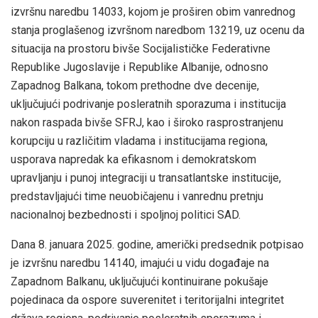
izvršnu naredbu 14033, kojom je proširen obim vanrednog
stanja proglašenog izvršnom naredbom 13219, uz ocenu da
situacija na prostoru bivše Socijalističke Federativne
Republike Jugoslavije i Republike Albanije, odnosno
Zapadnog Balkana, tokom prethodne dve decenije,
uključujući podrivanje posleratnih sporazuma i institucija
nakon raspada bivše SFRJ, kao i široko rasprostranjenu
korupciju u različitim vladama i institucijama regiona,
usporava napredak ka efikasnom i demokratskom
upravljanju i punoj integraciji u transatlantske institucije,
predstavljajući time neuobičajenu i vanrednu pretnju
nacionalnoj bezbednosti i spoljnoj politici SAD.
Dana 8. januara 2025. godine, američki predsednik potpisao
je izvršnu naredbu 14140, imajući u vidu događaje na
Zapadnom Balkanu, uključujući kontinuirane pokušaje
pojedinaca da ospore suverenitet i teritorijalni integritet