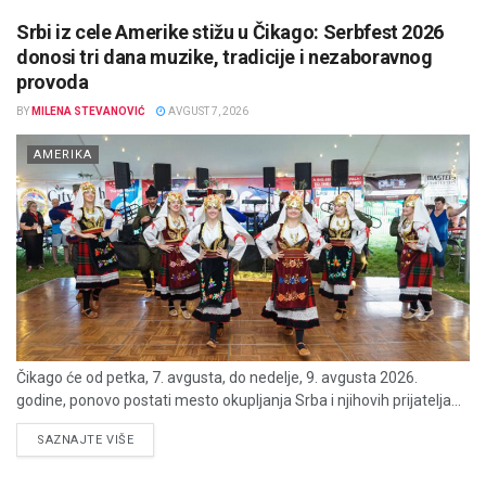
Srbi iz cele Amerike stižu u Čikago: Serbfest 2026
donosi tri dana muzike, tradicije i nezaboravnog
provoda
BY
MILENA STEVANOVIĆ
AVGUST 7, 2026
AMERIKA
Čikago će od petka, 7. avgusta, do nedelje, 9. avgusta 2026.
godine, ponovo postati mesto okupljanja Srba i njihovih prijatelja...
DETAILS
SAZNAJTE VIŠE