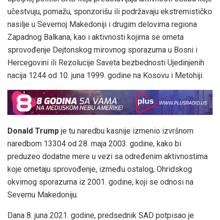
učestvuju, pomažu, sponzorišu ili podržavaju ekstremističko
nasilje u Severnoj Makedoniji i drugim delovima regiona
Zapadnog Balkana, kao i aktivnosti kojima se ometa
sprovođenje Dejtonskog mirovnog sporazuma u Bosni i
Hercegovini ili Rezolucije Saveta bezbednosti Ujedinjenih
nacija 1244 od 10. juna 1999. godine na Kosovu i Metohiji.
Donald Trump
je tu naredbu kasnije izmenio izvršnom
naredbom 13304 od 28. maja 2003. godine, kako bi
preduzeo dodatne mere u vezi sa određenim aktivnostima
koje ometaju sprovođenje, između ostalog, Ohridskog
okvirnog sporazuma iz 2001. godine, koji se odnosi na
Severnu Makedoniju.
Dana 8. juna 2021. godine, predsednik SAD potpisao je