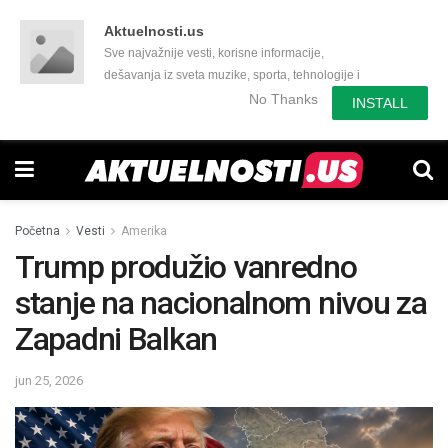
Aktuelnosti.us
Sve najvažnije vesti, korisne informacije,
dešavanja iz sveta muzike, sporta, tehnologije i
još mnogo toga zanimljivog.
No Thanks
INSTALL
Početna
Vesti
Amerika
Trump produžio vanredno
stanje na nacionalnom nivou za
Zapadni Balkan
jun 25, 2026