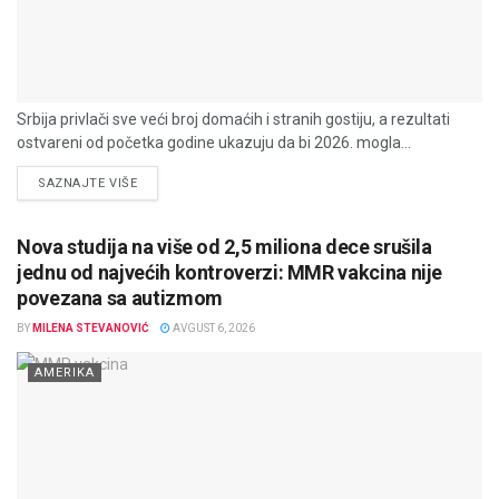
Srbija privlači sve veći broj domaćih i stranih gostiju, a rezultati
ostvareni od početka godine ukazuju da bi 2026. mogla...
DETAILS
SAZNAJTE VIŠE
Nova studija na više od 2,5 miliona dece srušila
jednu od najvećih kontroverzi: MMR vakcina nije
povezana sa autizmom
BY
MILENA STEVANOVIĆ
AVGUST 6, 2026
AMERIKA