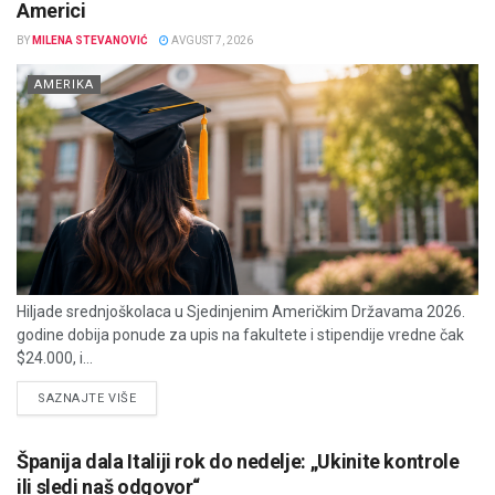
Americi
BY
MILENA STEVANOVIĆ
AVGUST 7, 2026
AMERIKA
Hiljade srednjoškolaca u Sjedinjenim Američkim Državama 2026.
godine dobija ponude za upis na fakultete i stipendije vredne čak
$24.000, i...
DETAILS
SAZNAJTE VIŠE
Španija dala Italiji rok do nedelje: „Ukinite kontrole
ili sledi naš odgovor“