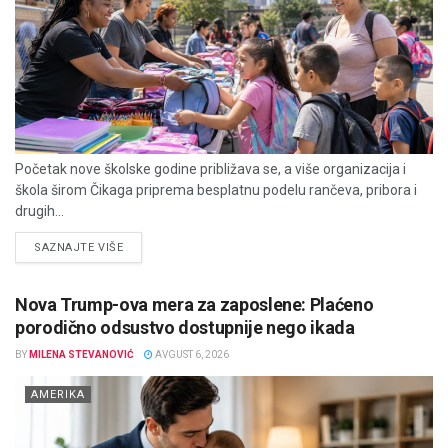
Početak nove školske godine približava se, a više organizacija i
škola širom Čikaga priprema besplatnu podelu rančeva, pribora i
drugih...
DETAILS
SAZNAJTE VIŠE
Nova Trump-ova mera za zaposlene: Plaćeno
porodično odsustvo dostupnije nego ikada
BY
MILENA STEVANOVIĆ
AVGUST 6, 2026
AMERIKA