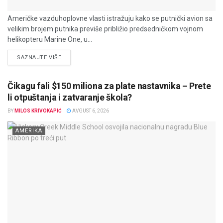
Američke vazduhoplovne vlasti istražuju kako se putnički avion sa
velikim brojem putnika previše približio predsedničkom vojnom
helikopteru Marine One, u...
DETAILS
SAZNAJTE VIŠE
Čikagu fali $150 miliona za plate nastavnika – Prete
li otpuštanja i zatvaranje škola?
BY
MILOS KRIVOKAPIĆ
AVGUST 6, 2026
AMERIKA