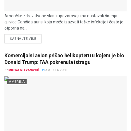
Američke zdravstvene vlasti upozoravaju na nastavak širenja
gljivice Candida auris, koja može izazvati teške infekcije i često je
otporna na...
DETAILS
SAZNAJTE VIŠE
Komercijalni avion prišao helikopteru u kojem je bio
Donald Trump: FAA pokrenula istragu
BY
MILENA STEVANOVIĆ
AVGUST 6, 2026
AMERIKA