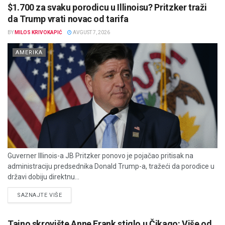
$1.700 za svaku porodicu u Illinoisu? Pritzker traži
da Trump vrati novac od tarifa
BY
MILOS KRIVOKAPIĆ
AVGUST 7, 2026
AMERIKA
Guverner Illinois-a JB Pritzker ponovo je pojačao pritisak na
administraciju predsednika Donald Trump-a, tražeći da porodice u
državi dobiju direktnu...
DETAILS
SAZNAJTE VIŠE
Tajno skrovište Anne Frank stiglo u Čikago: Više od