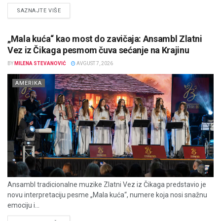
DETAILS
SAZNAJTE VIŠE
„Mala kuća“ kao most do zavičaja: Ansambl Zlatni
Vez iz Čikaga pesmom čuva sećanje na Krajinu
BY
MILENA STEVANOVIĆ
AVGUST 7, 2026
AMERIKA
Ansambl tradicionalne muzike Zlatni Vez iz Čikaga predstavio je
novu interpretaciju pesme „Mala kuća“, numere koja nosi snažnu
emociju i...