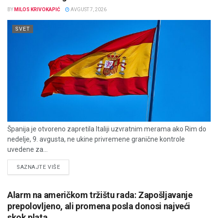
BY
MILOS KRIVOKAPIĆ
AVGUST 7, 2026
SVET
Španija je otvoreno zapretila Italiji uzvratnim merama ako Rim do
nedelje, 9. avgusta, ne ukine privremene granične kontrole
uvedene za...
DETAILS
SAZNAJTE VIŠE
Alarm na američkom tržištu rada: Zapošljavanje
prepolovljeno, ali promena posla donosi najveći
skok plata