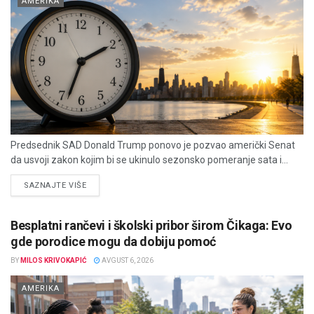
AMERIKA
Predsednik SAD Donald Trump ponovo je pozvao američki Senat
da usvoji zakon kojim bi se ukinulo sezonsko pomeranje sata i...
DETAILS
SAZNAJTE VIŠE
Besplatni rančevi i školski pribor širom Čikaga: Evo
gde porodice mogu da dobiju pomoć
BY
MILOS KRIVOKAPIĆ
AVGUST 6, 2026
AMERIKA