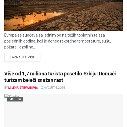
Evropa se suočava sa jednim od najtežih toplotnih talasa
poslednjih godina, koji je doneo rekordne temperature, sušu,
požare i ozbiljne...
DETAILS
SAZNAJTE VIŠE
Više od 1,7 miliona turista posetilo Srbiju: Domaći
turizam beleži snažan rast
BY
MILENA STEVANOVIĆ
AVGUST 6, 2026
SRBIJA