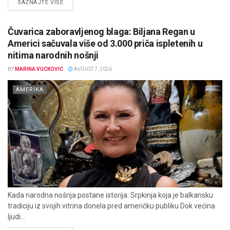
DETAILS
SAZNAJTE VIŠE
Čuvarica zaboravljenog blaga: Biljana Regan u
Americi sačuvala više od 3.000 priča ispletenih u
nitima narodnih nošnji
BY
MARINA VUCKOVIC
AVGUST 7, 2026
AMERIKA
Kada narodna nošnja postane istorija: Srpkinja koja je balkansku
tradiciju iz svojih vitrina donela pred američku publiku Dok većina
ljudi...