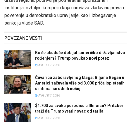
država regiona, podrivanje posleratnih sporazuma i
institucija, ozbiljnu korupciju koja narušava vladavinu prava i
poverenje u demokratsko upravljanje, kao i izbegavanje
sankcija vlade SAD.
POVEZANE VESTI
Ko će ubuduće dobijati američko državljanstvo
rođenjem? Trump povukao novi potez
AVGUST 7, 2026
Čuvarica zaboravljenog blaga: Biljana Regan u
Americi sačuvala više od 3.000 priča ispletenih
u nitima narodnih nošnji
AVGUST 7, 2026
$1.700 za svaku porodicu u Illinoisu? Pritzker
traži da Trump vrati novac od tarifa
AVGUST 7, 2026