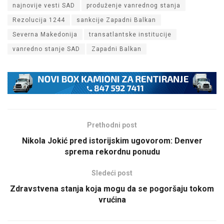
najnovije vesti SAD
produženje vanrednog stanja
Rezolucija 1244
sankcije Zapadni Balkan
Severna Makedonija
transatlantske institucije
vanredno stanje SAD
Zapadni Balkan
Prethodni post
Nikola Jokić pred istorijskim ugovorom: Denver
sprema rekordnu ponudu
Sledeći post
Zdravstvena stanja koja mogu da se pogoršaju tokom
vrućina