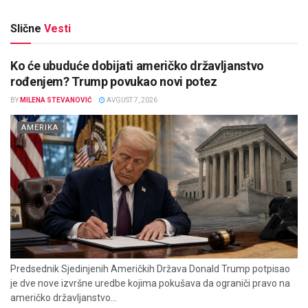
Slične
Vesti
Ko će ubuduće dobijati američko državljanstvo
rođenjem? Trump povukao novi potez
BY
MILENA STEVANOVIĆ
AVGUST 7, 2026
AMERIKA
Predsednik Sjedinjenih Američkih Država Donald Trump potpisao
je dve nove izvršne uredbe kojima pokušava da ograniči pravo na
američko državljanstvo...