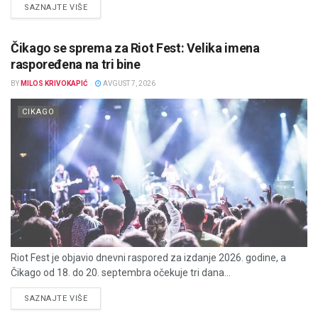
DETAILS
SAZNAJTE VIŠE
Čikago se sprema za Riot Fest: Velika imena
raspoređena na tri bine
BY
MILOS KRIVOKAPIĆ
AVGUST 7, 2026
CIKAGO
Riot Fest je objavio dnevni raspored za izdanje 2026. godine, a
Čikago od 18. do 20. septembra očekuje tri dana...
DETAILS
SAZNAJTE VIŠE