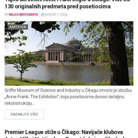
130 originalnih predmeta pred posetiocima
BY
MILOS KRIVOKAPIĆ
AVGUST 7, 2026
AMERIKA
Griffin Museum of Science and Industry u Čikagu otvorio je izložbu
„Anne Frank: The Exhibition“, koja posetiocima donosi detaljnu
rekonstrukciju...
DETAILS
SAZNAJTE VIŠE
Premier League stiže u Čikago: Navijače klubova