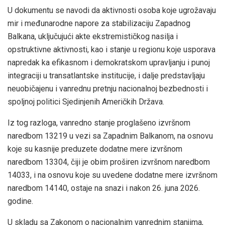
U dokumentu se navodi da aktivnosti osoba koje ugrožavaju
mir i međunarodne napore za stabilizaciju Zapadnog
Balkana, uključujući akte ekstremističkog nasilja i
opstruktivne aktivnosti, kao i stanje u regionu koje usporava
napredak ka efikasnom i demokratskom upravljanju i punoj
integraciji u transatlantske institucije, i dalje predstavljaju
neuobičajenu i vanrednu pretnju nacionalnoj bezbednosti i
spoljnoj politici Sjedinjenih Američkih Država.
Iz tog razloga, vanredno stanje proglašeno izvršnom
naredbom 13219 u vezi sa Zapadnim Balkanom, na osnovu
koje su kasnije preduzete dodatne mere izvršnom
naredbom 13304, čiji je obim proširen izvršnom naredbom
14033, i na osnovu koje su uvedene dodatne mere izvršnom
naredbom 14140, ostaje na snazi i nakon 26. juna 2026.
godine.
U skladu sa Zakonom o nacionalnim vanrednim stanjima,