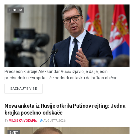
SRBIJA
Predsednik Srbije Aleksandar Vučić izjavio je da je jedini
predsednik u Evropi koji će podneti ostavku da bi "kao običan...
DETAILS
SAZNAJTE VIŠE
Nova anketa iz Rusije otkrila Putinov rejting: Jedna
brojka posebno odskače
BY
MILOS KRIVOKAPIĆ
AVGUST 7, 2026
SVET