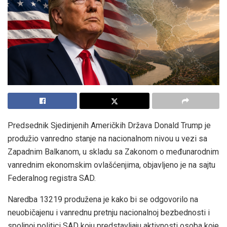
Predsednik Sjedinjenih Američkih Država Donald Trump je
produžio vanredno stanje na nacionalnom nivou u vezi sa
Zapadnim Balkanom, u skladu sa Zakonom o međunarodnim
vanrednim ekonomskim ovlašćenjima, objavljeno je na sajtu
Federalnog registra SAD.
Naredba 13219 produžena je kako bi se odgovorilo na
neuobičajenu i vanrednu pretnju nacionalnoj bezbednosti i
spoljnoj politici SAD koju predstavljaju aktivnosti osoba koje