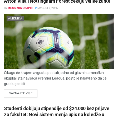
Aston Villa i Nottingham Forest čekaju velike žurke
BY
MILOS KRIVOKAPIĆ
AVGUST 7, 2026
AMERIKA
Čikago će krajem avgusta postati jedno od glavnih američkih
okupljališta navijača Premier League, pošto je najavljeno da će
grad ugostiti...
DETAILS
SAZNAJTE VIŠE
Studenti dobijaju stipendije od $24.000 bez prijave
za fakultet: Novi sistem menja upis na koledže u