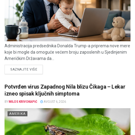
Administracija predsednika Donalda Trump-a priprema nove mere
koje bi mogle da omoguće većem broju zaposlenih u Sjedinjenim
Američkim Državama da...
DETAILS
SAZNAJTE VIŠE
Potvrđen virus Zapadnog Nila blizu Čikaga – Lekar
izneo spisak ključnih simptoma
BY
MILOS KRIVOKAPIĆ
AVGUST 6, 2026
AMERIKA