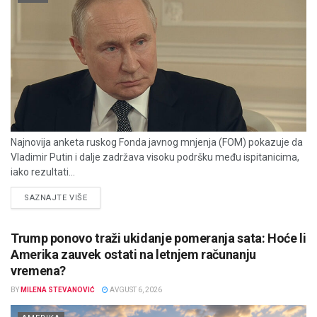
Najnovija anketa ruskog Fonda javnog mnjenja (FOM) pokazuje da
Vladimir Putin i dalje zadržava visoku podršku među ispitanicima,
iako rezultati...
DETAILS
SAZNAJTE VIŠE
Trump ponovo traži ukidanje pomeranja sata: Hoće li
Amerika zauvek ostati na letnjem računanju
vremena?
BY
MILENA STEVANOVIĆ
AVGUST 6, 2026