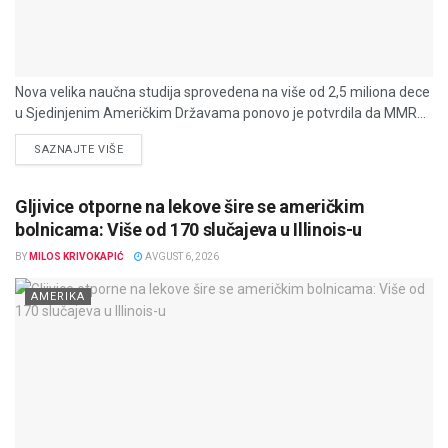
Nova velika naučna studija sprovedena na više od 2,5 miliona dece
u Sjedinjenim Američkim Državama ponovo je potvrdila da MMR...
DETAILS
SAZNAJTE VIŠE
Gljivice otporne na lekove šire se američkim
bolnicama: Više od 170 slučajeva u Illinois-u
BY
MILOS KRIVOKAPIĆ
AVGUST 6, 2026
AMERIKA