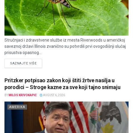
Stručnjaci i zdravstvene službe iz mesta Riverwoods u američkoj
saveznoj državi Illinois zvanično su potvrdili prvi ovogodišnji slučaj
prisustva opasnog...
DETAILS
SAZNAJTE VIŠE
Pritzker potpisao zakon koji štiti žrtve nasilja u
porodici – Stroge kazne za sve koji tajno snimaju
BY
MILOS KRIVOKAPIĆ
AVGUST 6, 2026
AMERIKA