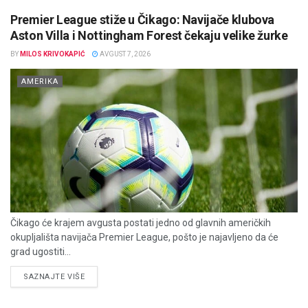
Premier League stiže u Čikago: Navijače klubova
Aston Villa i Nottingham Forest čekaju velike žurke
BY
MILOS KRIVOKAPIĆ
AVGUST 7, 2026
AMERIKA
Čikago će krajem avgusta postati jedno od glavnih američkih
okupljališta navijača Premier League, pošto je najavljeno da će
grad ugostiti...
DETAILS
SAZNAJTE VIŠE