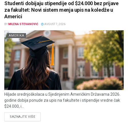
Studenti dobijaju stipendije od $24.000 bez prijave
za fakultet: Novi sistem menja upis na koledže u
Americi
BY
MILENA STEVANOVIĆ
AVGUST 7, 2026
AMERIKA
Hiljade srednjoškolaca u Sjedinjenim Američkim Državama 2026.
godine dobija ponude za upis na fakultete i stipendije vredne čak
$24.000, i...
DETAILS
SAZNAJTE VIŠE