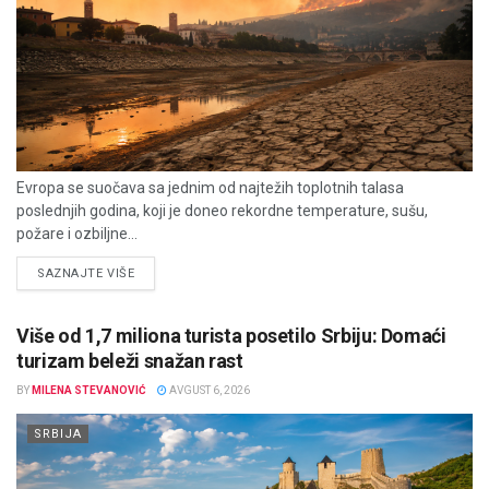
Evropa se suočava sa jednim od najtežih toplotnih talasa
poslednjih godina, koji je doneo rekordne temperature, sušu,
požare i ozbiljne...
DETAILS
SAZNAJTE VIŠE
Više od 1,7 miliona turista posetilo Srbiju: Domaći
turizam beleži snažan rast
BY
MILENA STEVANOVIĆ
AVGUST 6, 2026
SRBIJA