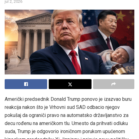
jul 2, 2026
Američki predsednik Donald Trump ponovo je izazvao buru
reakcija nakon što je Vrhovni sud SAD odbacio njegov
pokušaj da ograniči pravo na automatsko državljanstvo za
decu rođenu na američkom tlu. Umesto da prihvati odluku
suda, Trump je odgovorio ironičnom porukom upućenom