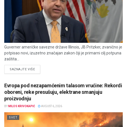
Guverner američke savezne države Illinois, JB Pritzker, zvanično je
potpisao novi, izuzetno značajan zakon čiji je primarni cilj potpuna
zaštita...
DETAILS
SAZNAJTE VIŠE
Evropa pod nezapamćenim talasom vrućine: Rekordi
oboreni, reke presušuju, elektrane smanjuju
proizvodnju
BY
MILOS KRIVOKAPIĆ
AVGUST 6, 2026
SVET