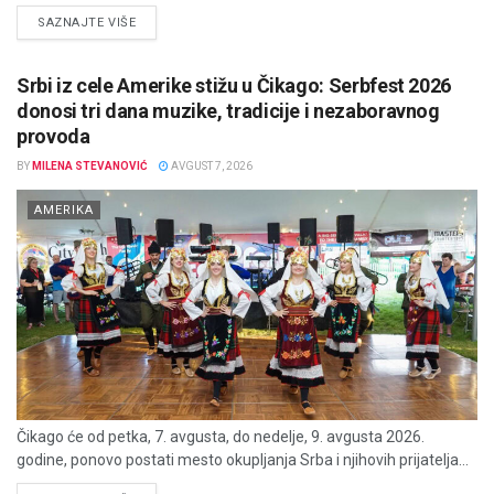
DETAILS
SAZNAJTE VIŠE
Srbi iz cele Amerike stižu u Čikago: Serbfest 2026
donosi tri dana muzike, tradicije i nezaboravnog
provoda
BY
MILENA STEVANOVIĆ
AVGUST 7, 2026
AMERIKA
Čikago će od petka, 7. avgusta, do nedelje, 9. avgusta 2026.
godine, ponovo postati mesto okupljanja Srba i njihovih prijatelja...