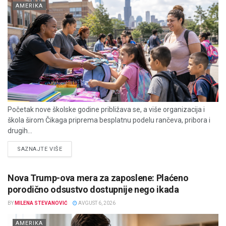
AMERIKA
Početak nove školske godine približava se, a više organizacija i
škola širom Čikaga priprema besplatnu podelu rančeva, pribora i
drugih...
DETAILS
SAZNAJTE VIŠE
Nova Trump-ova mera za zaposlene: Plaćeno
porodično odsustvo dostupnije nego ikada
BY
MILENA STEVANOVIĆ
AVGUST 6, 2026
AMERIKA