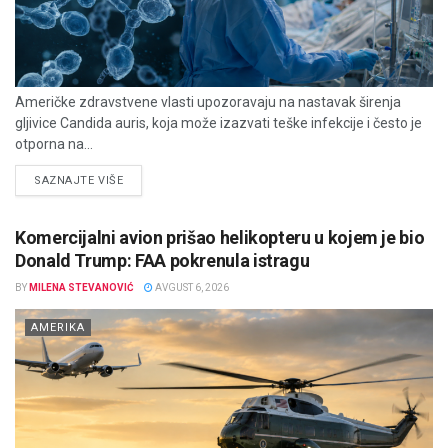
Američke zdravstvene vlasti upozoravaju na nastavak širenja
gljivice Candida auris, koja može izazvati teške infekcije i često je
otporna na...
DETAILS
SAZNAJTE VIŠE
Komercijalni avion prišao helikopteru u kojem je bio
Donald Trump: FAA pokrenula istragu
BY
MILENA STEVANOVIĆ
AVGUST 6, 2026
AMERIKA