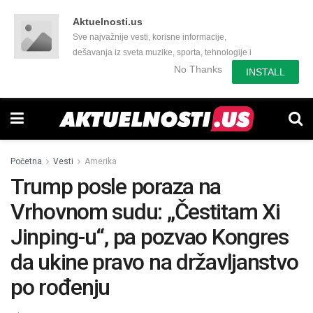
Aktuelnosti.us
Sve najvažnije vesti, korisne informacije,
dešavanja iz sveta muzike, sporta, tehnologije i
još mnogo toga zanimljivog.
No Thanks
INSTALL
Početna
Vesti
Amerika
Trump posle poraza na
Vrhovnom sudu: „Čestitam Xi
Jinping-u“, pa pozvao Kongres
da ukine pravo na državljanstvo
po rođenju