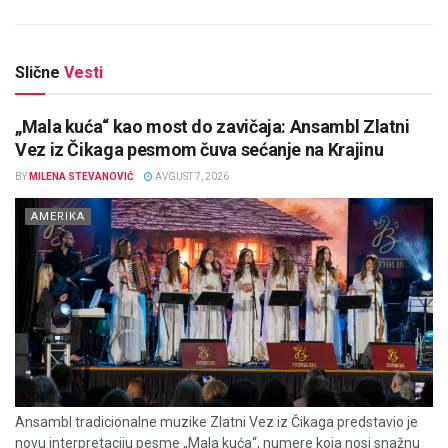
Slične
Vesti
„Mala kuća“ kao most do zavičaja: Ansambl Zlatni
Vez iz Čikaga pesmom čuva sećanje na Krajinu
BY
MILENA STEVANOVIĆ
AVGUST 7, 2026
AMERIKA
Ansambl tradicionalne muzike Zlatni Vez iz Čikaga predstavio je
novu interpretaciju pesme „Mala kuća“, numere koja nosi snažnu