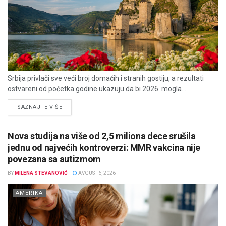
Srbija privlači sve veći broj domaćih i stranih gostiju, a rezultati
ostvareni od početka godine ukazuju da bi 2026. mogla...
DETAILS
SAZNAJTE VIŠE
Nova studija na više od 2,5 miliona dece srušila
jednu od najvećih kontroverzi: MMR vakcina nije
povezana sa autizmom
BY
MILENA STEVANOVIĆ
AVGUST 6, 2026
AMERIKA