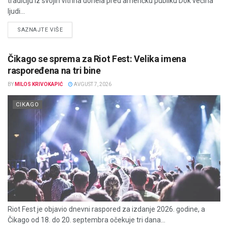
tradiciju iz svojih vitrina donela pred američku publiku Dok većina
ljudi...
DETAILS
SAZNAJTE VIŠE
Čikago se sprema za Riot Fest: Velika imena
raspoređena na tri bine
BY
MILOS KRIVOKAPIĆ
AVGUST 7, 2026
CIKAGO
Riot Fest je objavio dnevni raspored za izdanje 2026. godine, a
Čikago od 18. do 20. septembra očekuje tri dana...