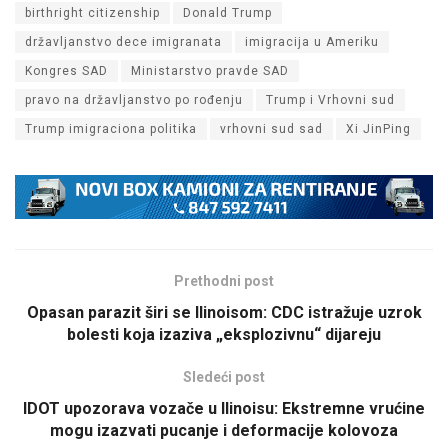
birthright citizenship
Donald Trump
državljanstvo dece imigranata
imigracija u Ameriku
Kongres SAD
Ministarstvo pravde SAD
pravo na državljanstvo po rođenju
Trump i Vrhovni sud
Trump imigraciona politika
vrhovni sud sad
Xi JinPing
Prethodni post
Opasan parazit širi se Ilinoisom: CDC istražuje uzrok
bolesti koja izaziva „eksplozivnu“ dijareju
Sledeći post
IDOT upozorava vozače u Ilinoisu: Ekstremne vrućine
mogu izazvati pucanje i deformacije kolovoza