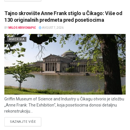
Tajno skrovište Anne Frank stiglo u Čikago: Više od
130 originalnih predmeta pred posetiocima
BY
MILOS KRIVOKAPIĆ
AVGUST 7, 2026
AMERIKA
Griffin Museum of Science and Industry u Čikagu otvorio je izložbu
„Anne Frank: The Exhibition“, koja posetiocima donosi detaljnu
rekonstrukciju...
DETAILS
SAZNAJTE VIŠE