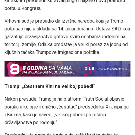
kineskom predsedniku Xi Jinpingu i najavio novu političku
borbu u Kongresu.
Vrhovni sud je presudio da izvršna naredba koju je Trump
potpisao nije u skladu sa 14. amandmanom Ustava SAD, koji
garantuje državljanstvo gotovo svim osobama rođenim na
teritoriji zemlje. Odluka predstavlja veliki poraz za jednu od
ključnih tačaka Trumpove imigracione politike.
Trump: „Čestitam Kini na velikoj pobedi“
Nakon presude, Trump je na platformi Truth Social objavio
poruku u kojoj je ironično „čestitao“ predsedniku Xi Jinpingu
i Kini na, kako je naveo, „velikoj pobedi po pitanju
državljanstva po rođenju“.