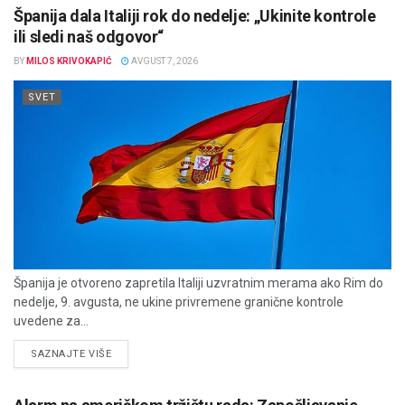
Španija dala Italiji rok do nedelje: „Ukinite kontrole
ili sledi naš odgovor“
BY
MILOS KRIVOKAPIĆ
AVGUST 7, 2026
SVET
Španija je otvoreno zapretila Italiji uzvratnim merama ako Rim do
nedelje, 9. avgusta, ne ukine privremene granične kontrole
uvedene za...
DETAILS
SAZNAJTE VIŠE