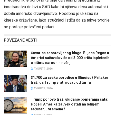
Predsednik je ponovio tvrdnje da veliki broj trudnica iz
inostranstva dolazi u SAD kako bi njihova deca automatski
dobila američko državljanstvo. Posebno je ukazao na
kineske državljane, iako stručnjaci ističu da za takve tvrdnje
ne postoje potvrđeni podaci.
POVEZANE VESTI
Čuvarica zaboravljenog blaga: Biljana Regan u
Americi sačuvala više od 3.000 priča ispletenih
u nitima narodnih nošnji
AVGUST 7, 2026
$1.700 za svaku porodicu u Illinoisu? Pritzker
traži da Trump vrati novac od tarifa
AVGUST 7, 2026
Trump ponovo traži ukidanje pomeranja sata:
Hoće li Amerika zauvek ostati na letnjem
računanju vremena?