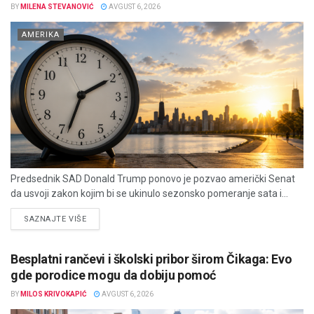
BY
MILENA STEVANOVIĆ
AVGUST 6, 2026
AMERIKA
Predsednik SAD Donald Trump ponovo je pozvao američki Senat
da usvoji zakon kojim bi se ukinulo sezonsko pomeranje sata i...
DETAILS
SAZNAJTE VIŠE
Besplatni rančevi i školski pribor širom Čikaga: Evo
gde porodice mogu da dobiju pomoć
BY
MILOS KRIVOKAPIĆ
AVGUST 6, 2026