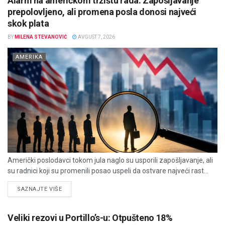
Alarm na američkom tržištu rada: Zapošljavanje
prepolovljeno, ali promena posla donosi najveći
skok plata
BY
MILENA STEVANOVIĆ
AVGUST 7, 2026
AMERIKA
Američki poslodavci tokom jula naglo su usporili zapošljavanje, ali
su radnici koji su promenili posao uspeli da ostvare najveći rast...
DETAILS
SAZNAJTE VIŠE
Veliki rezovi u Portillo’s-u: Otpušteno 18%