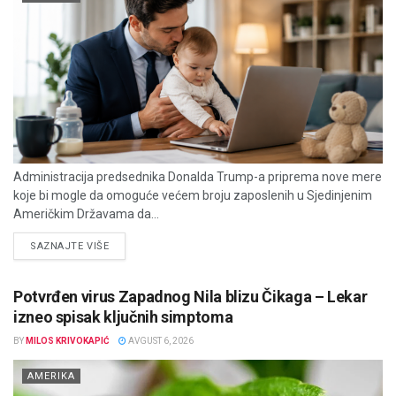
Administracija predsednika Donalda Trump-a priprema nove mere
koje bi mogle da omoguće većem broju zaposlenih u Sjedinjenim
Američkim Državama da...
DETAILS
SAZNAJTE VIŠE
Potvrđen virus Zapadnog Nila blizu Čikaga – Lekar
izneo spisak ključnih simptoma
BY
MILOS KRIVOKAPIĆ
AVGUST 6, 2026
AMERIKA