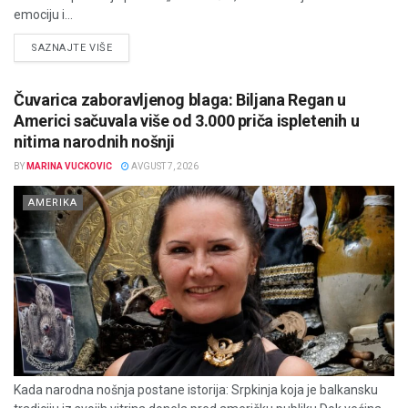
emociju i...
DETAILS
SAZNAJTE VIŠE
Čuvarica zaboravljenog blaga: Biljana Regan u
Americi sačuvala više od 3.000 priča ispletenih u
nitima narodnih nošnji
BY
MARINA VUCKOVIC
AVGUST 7, 2026
AMERIKA
Kada narodna nošnja postane istorija: Srpkinja koja je balkansku