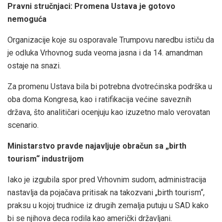
Pravni stručnjaci: Promena Ustava je gotovo
nemoguća
Organizacije koje su osporavale Trumpovu naredbu ističu da
je odluka Vrhovnog suda veoma jasna i da 14. amandman
ostaje na snazi.
Za promenu Ustava bila bi potrebna dvotrećinska podrška u
oba doma Kongresa, kao i ratifikacija većine saveznih
država, što analitičari ocenjuju kao izuzetno malo verovatan
scenario.
Ministarstvo pravde najavljuje obračun sa „birth
tourism“ industrijom
Iako je izgubila spor pred Vrhovnim sudom, administracija
nastavlja da pojačava pritisak na takozvani „birth tourism“,
praksu u kojoj trudnice iz drugih zemalja putuju u SAD kako
bi se njihova deca rodila kao američki državljani.