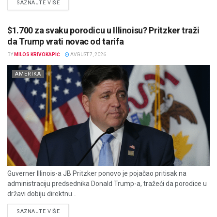
DETAILS
SAZNAJTE VIŠE
$1.700 za svaku porodicu u Illinoisu? Pritzker traži
da Trump vrati novac od tarifa
BY
MILOS KRIVOKAPIĆ
AVGUST 7, 2026
AMERIKA
Guverner Illinois-a JB Pritzker ponovo je pojačao pritisak na
administraciju predsednika Donald Trump-a, tražeći da porodice u
državi dobiju direktnu...
DETAILS
SAZNAJTE VIŠE