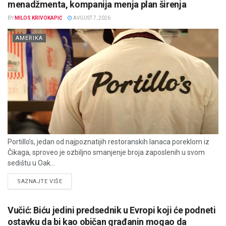
menadžmenta, kompanija menja plan širenja
BY
MILOS KRIVOKAPIĆ
AVGUST 7, 2026
AMERIKA
Portillo’s, jedan od najpoznatijih restoranskih lanaca poreklom iz
Čikaga, sproveo je ozbiljno smanjenje broja zaposlenih u svom
sedištu u Oak...
DETAILS
SAZNAJTE VIŠE
Vučić: Biću jedini predsednik u Evropi koji će podneti
ostavku da bi kao običan građanin mogao da