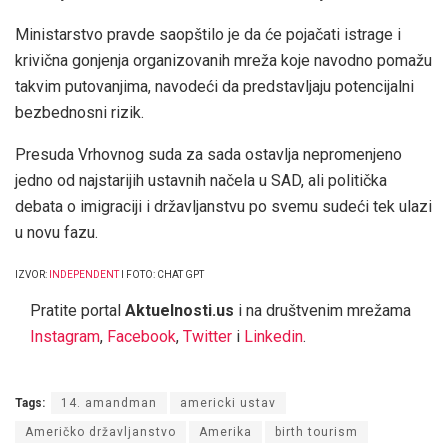
Ministarstvo pravde saopštilo je da će pojačati istrage i
krivična gonjenja organizovanih mreža koje navodno pomažu
takvim putovanjima, navodeći da predstavljaju potencijalni
bezbednosni rizik.
Presuda Vrhovnog suda za sada ostavlja nepromenjeno
jedno od najstarijih ustavnih načela u SAD, ali politička
debata o imigraciji i državljanstvu po svemu sudeći tek ulazi
u novu fazu.
IZVOR:
INDEPENDENT
I FOTO: CHAT GPT
Pratite portal
Aktuelnosti.us
i na društvenim mrežama
Instagram
,
Facebook
,
Twitter
i
Linkedin
.
Tags:
14. amandman
americki ustav
Američko državljanstvo
Amerika
birth tourism