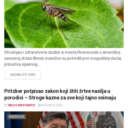
Stručnjaci i zdravstvene službe iz mesta Riverwoods u američkoj
saveznoj državi Illinois zvanično su potvrdili prvi ovogodišnji slučaj
prisustva opasnog...
DETAILS
SAZNAJTE VIŠE
Pritzker potpisao zakon koji štiti žrtve nasilja u
porodici – Stroge kazne za sve koji tajno snimaju
BY
MILOS KRIVOKAPIĆ
AVGUST 6, 2026
AMERIKA