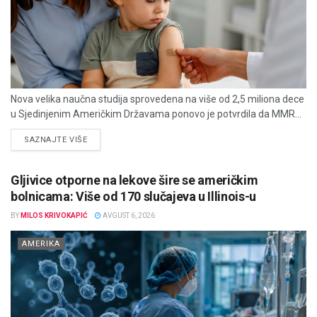
Nova velika naučna studija sprovedena na više od 2,5 miliona dece
u Sjedinjenim Američkim Državama ponovo je potvrdila da MMR...
DETAILS
SAZNAJTE VIŠE
Gljivice otporne na lekove šire se američkim
bolnicama: Više od 170 slučajeva u Illinois-u
BY
MILOS KRIVOKAPIĆ
AVGUST 6, 2026
AMERIKA