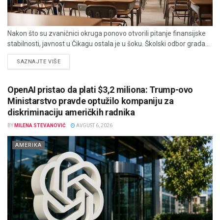
Nakon što su zvaničnici okruga ponovo otvorili pitanje finansijske
stabilnosti, javnost u Čikagu ostala je u šoku. Školski odbor grada...
DETAILS
SAZNAJTE VIŠE
OpenAI pristao da plati $3,2 miliona: Trump-ovo
Ministarstvo pravde optužilo kompaniju za
diskriminaciju američkih radnika
BY
MILENA STEVANOVIĆ
AVGUST 6, 2026
AMERIKA