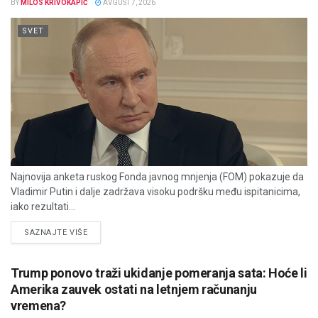
BY
MILOS KRIVOKAPIĆ
AVGUST 7, 2026
SVET
Najnovija anketa ruskog Fonda javnog mnjenja (FOM) pokazuje da
Vladimir Putin i dalje zadržava visoku podršku među ispitanicima,
iako rezultati...
DETAILS
SAZNAJTE VIŠE
Trump ponovo traži ukidanje pomeranja sata: Hoće li
Amerika zauvek ostati na letnjem računanju
vremena?