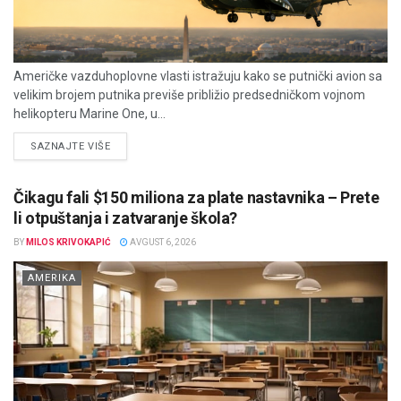
Američke vazduhoplovne vlasti istražuju kako se putnički avion sa
velikim brojem putnika previše približio predsedničkom vojnom
helikopteru Marine One, u...
DETAILS
SAZNAJTE VIŠE
Čikagu fali $150 miliona za plate nastavnika – Prete
li otpuštanja i zatvaranje škola?
BY
MILOS KRIVOKAPIĆ
AVGUST 6, 2026
AMERIKA