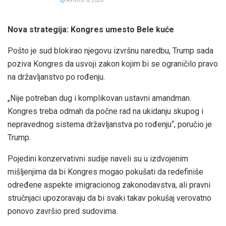
AVGUST 6, 2026
Nova strategija: Kongres umesto Bele kuće
Pošto je sud blokirao njegovu izvršnu naredbu, Trump sada
poziva Kongres da usvoji zakon kojim bi se ograničilo pravo
na državljanstvo po rođenju.
„Nije potreban dug i komplikovan ustavni amandman.
Kongres treba odmah da počne rad na ukidanju skupog i
nepravednog sistema državljanstva po rođenju“, poručio je
Trump.
Pojedini konzervativni sudije naveli su u izdvojenim
mišljenjima da bi Kongres mogao pokušati da redefiniše
određene aspekte imigracionog zakonodavstva, ali pravni
stručnjaci upozoravaju da bi svaki takav pokušaj verovatno
ponovo završio pred sudovima.