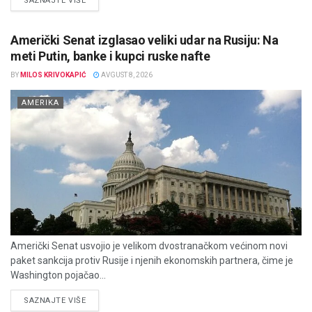
SAZNAJTE VIŠE
Američki Senat izglasao veliki udar na Rusiju: Na
meti Putin, banke i kupci ruske nafte
BY
MILOS KRIVOKAPIĆ
AVGUST 8, 2026
AMERIKA
Američki Senat usvojio je velikom dvostranačkom većinom novi
paket sankcija protiv Rusije i njenih ekonomskih partnera, čime je
Washington pojačao...
DETAILS
SAZNAJTE VIŠE