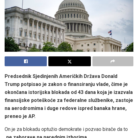
Predsednik Sjedinjenih Američkih Država Donald
Trump potpisao je zakon o finansiranju vlade, čime je
okončana istorijska blokada od 43 dana koja je izazvala
finansijske poteškoće za federalne službenike, zastoje
na aerodromima i duge redove ispred banaka hrane,
preneo je AP.
On je za blokadu optužio demokrate i pozvao birače da to
„
ne zaborave na narednim izborima
„.