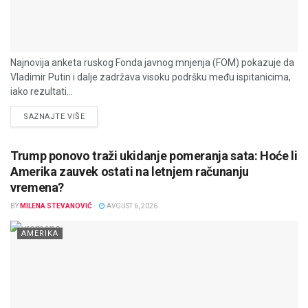
Najnovija anketa ruskog Fonda javnog mnjenja (FOM) pokazuje da
Vladimir Putin i dalje zadržava visoku podršku među ispitanicima,
iako rezultati...
DETAILS
SAZNAJTE VIŠE
Trump ponovo traži ukidanje pomeranja sata: Hoće li
Amerika zauvek ostati na letnjem računanju
vremena?
BY
MILENA STEVANOVIĆ
AVGUST 6, 2026
AMERIKA