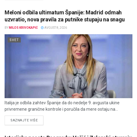
Meloni odbila ultimatum Španije: Madrid odmah
uzvratio, nova pravila za putnike stupaju na snagu
BY
MILOS KRIVOKAPIĆ
AVGUST 8, 2026
SVET
Italija je odbila zahtev Španije da do nedelje 9. avgusta ukine
privremene granične kontrole i poručila da mere ostaju na...
DETAILS
SAZNAJTE VIŠE