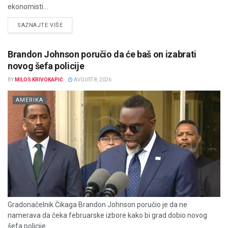
ekonomisti...
DETAILS
SAZNAJTE VIŠE
Brandon Johnson poručio da će baš on izabrati
novog šefa policije
BY
MILOS KRIVOKAPIĆ
AVGUST 8, 2026
AMERIKA
Gradonačelnik Čikaga Brandon Johnson poručio je da ne
namerava da čeka februarske izbore kako bi grad dobio novog
šefa policije....