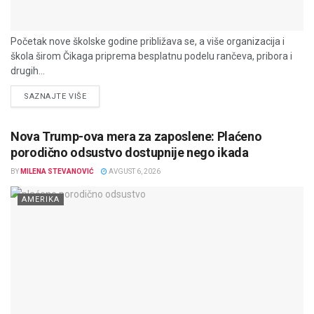
Početak nove školske godine približava se, a više organizacija i
škola širom Čikaga priprema besplatnu podelu rančeva, pribora i
drugih...
DETAILS
SAZNAJTE VIŠE
Nova Trump-ova mera za zaposlene: Plaćeno
porodično odsustvo dostupnije nego ikada
BY
MILENA STEVANOVIĆ
AVGUST 6, 2026
AMERIKA