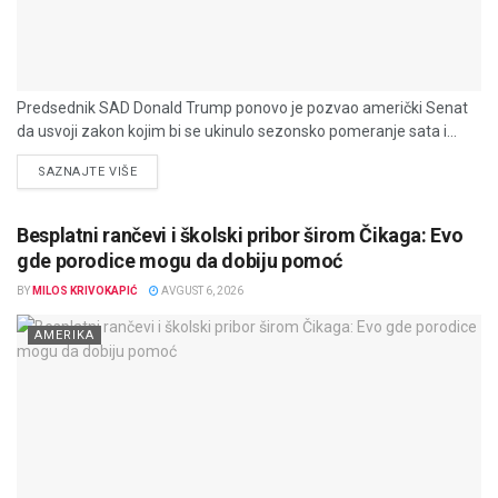
Predsednik SAD Donald Trump ponovo je pozvao američki Senat
da usvoji zakon kojim bi se ukinulo sezonsko pomeranje sata i...
DETAILS
SAZNAJTE VIŠE
Besplatni rančevi i školski pribor širom Čikaga: Evo
gde porodice mogu da dobiju pomoć
BY
MILOS KRIVOKAPIĆ
AVGUST 6, 2026
AMERIKA