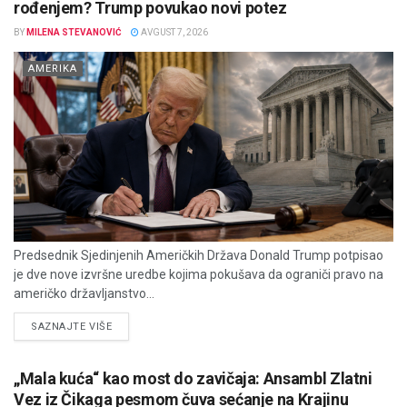
rođenjem? Trump povukao novi potez
BY
MILENA STEVANOVIĆ
AVGUST 7, 2026
AMERIKA
Predsednik Sjedinjenih Američkih Država Donald Trump potpisao
je dve nove izvršne uredbe kojima pokušava da ograniči pravo na
američko državljanstvo...
DETAILS
SAZNAJTE VIŠE
„Mala kuća“ kao most do zavičaja: Ansambl Zlatni
Vez iz Čikaga pesmom čuva sećanje na Krajinu