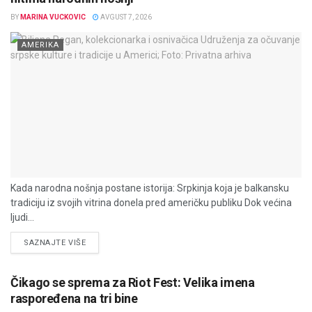
BY
MARINA VUCKOVIC
AVGUST 7, 2026
AMERIKA
Kada narodna nošnja postane istorija: Srpkinja koja je balkansku
tradiciju iz svojih vitrina donela pred američku publiku Dok većina
ljudi...
DETAILS
SAZNAJTE VIŠE
Čikago se sprema za Riot Fest: Velika imena
raspoređena na tri bine