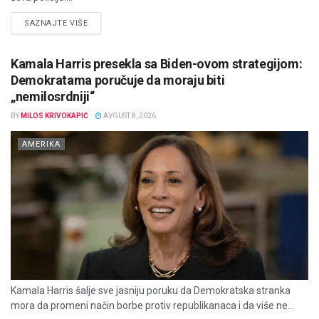
DETAILS
SAZNAJTE VIŠE
Kamala Harris presekla sa Biden-ovom strategijom:
Demokratama poručuje da moraju biti
„nemilosrdniji“
BY
MILOS KRIVOKAPIĆ
AVGUST 8, 2026
AMERIKA
Kamala Harris šalje sve jasniju poruku da Demokratska stranka
mora da promeni način borbe protiv republikanaca i da više ne...