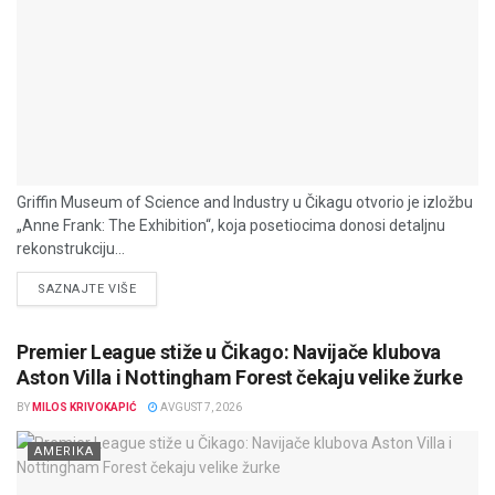
Griffin Museum of Science and Industry u Čikagu otvorio je izložbu
„Anne Frank: The Exhibition“, koja posetiocima donosi detaljnu
rekonstrukciju...
DETAILS
SAZNAJTE VIŠE
Premier League stiže u Čikago: Navijače klubova
Aston Villa i Nottingham Forest čekaju velike žurke
BY
MILOS KRIVOKAPIĆ
AVGUST 7, 2026
AMERIKA