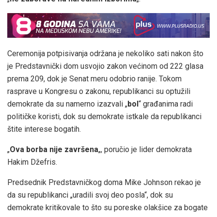
Ceremonija potpisivanja održana je nekoliko sati nakon što
je Predstavnički dom usvojio zakon većinom od 222 glasa
prema 209, dok je Senat meru odobrio ranije. Tokom
rasprave u Kongresu o zakonu, republikanci su optužili
demokrate da su namerno izazvali „
bol
“ građanima radi
političke koristi, dok su demokrate istkale da republikanci
štite interese bogatih.
„
Ova borba nije završena
„, poručio je lider demokrata
Hakim Džefris.
Predsednik Predstavničkog doma Mike Johnson rekao je
da su republikanci „uradili svoj deo posla“, dok su
demokrate kritikovale to što su poreske olakšice za bogate