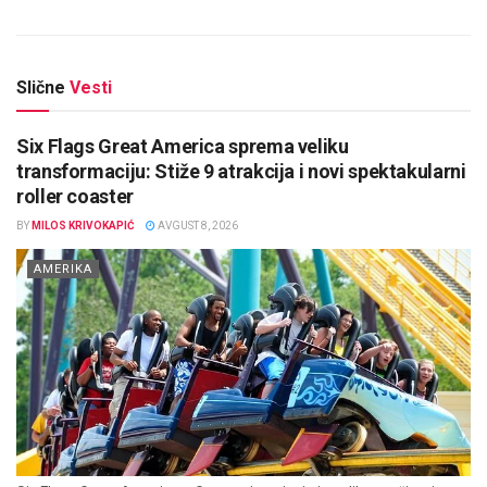
Slične
Vesti
Six Flags Great America sprema veliku
transformaciju: Stiže 9 atrakcija i novi spektakularni
roller coaster
BY
MILOS KRIVOKAPIĆ
AVGUST 8, 2026
AMERIKA