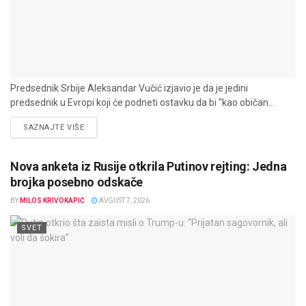
Predsednik Srbije Aleksandar Vučić izjavio je da je jedini
predsednik u Evropi koji će podneti ostavku da bi "kao običan...
DETAILS
SAZNAJTE VIŠE
Nova anketa iz Rusije otkrila Putinov rejting: Jedna
brojka posebno odskače
BY
MILOS KRIVOKAPIĆ
AVGUST 7, 2026
SVET