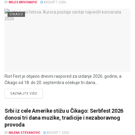
BY
MILOS KRIVOKAPIĆ
AVGUST 7, 2026
CIKAGO
Riot Fest je objavio dnevni raspored za izdanje 2026. godine, a
Čikago od 18. do 20. septembra očekuje tri dana...
DETAILS
SAZNAJTE VIŠE
Srbi iz cele Amerike stižu u Čikago: Serbfest 2026
donosi tri dana muzike, tradicije i nezaboravnog
provoda
BY
MILENA STEVANOVIĆ
AVGUST 7, 2026