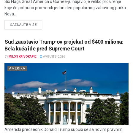
Six Flags Great America u Gurnee-ju najavio je veliko proširenje
koje će potpuno promeniti jedan deo popularnog zabavnog parka.
Nova...
DETAILS
SAZNAJTE VIŠE
Sud zaustavio Trump-ov projekat od $400 miliona:
Bela kuća ide pred Supreme Court
BY
MILOS KRIVOKAPIĆ
AVGUST 8, 2026
AMERIKA
Američki predsednik Donald Trump suočio se sa novim pravnim