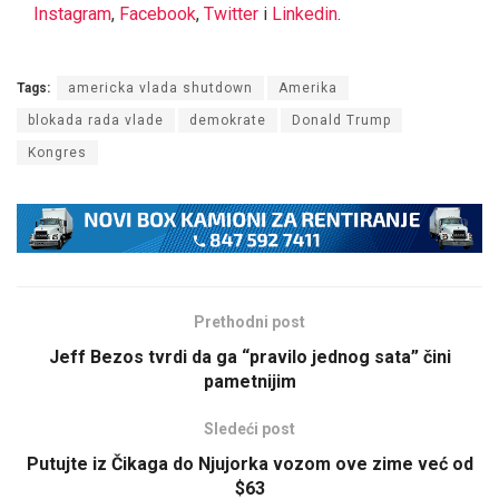
Instagram
,
Facebook
,
Twitter
i
Linkedin
.
Tags:
americka vlada shutdown
Amerika
blokada rada vlade
demokrate
Donald Trump
Kongres
Prethodni post
Jeff Bezos tvrdi da ga “pravilo jednog sata” čini
pametnijim
Sledeći post
Putujte iz Čikaga do Njujorka vozom ove zime već od
$63