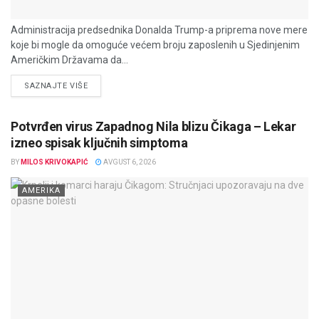
Administracija predsednika Donalda Trump-a priprema nove mere
koje bi mogle da omoguće većem broju zaposlenih u Sjedinjenim
Američkim Državama da...
DETAILS
SAZNAJTE VIŠE
Potvrđen virus Zapadnog Nila blizu Čikaga – Lekar
izneo spisak ključnih simptoma
BY
MILOS KRIVOKAPIĆ
AVGUST 6, 2026
AMERIKA