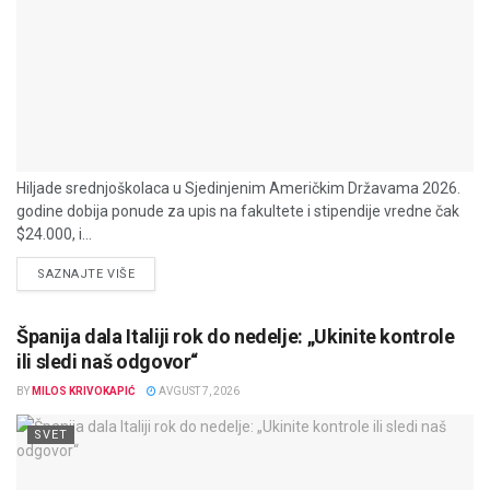
Hiljade srednjoškolaca u Sjedinjenim Američkim Državama 2026.
godine dobija ponude za upis na fakultete i stipendije vredne čak
$24.000, i...
DETAILS
SAZNAJTE VIŠE
Španija dala Italiji rok do nedelje: „Ukinite kontrole
ili sledi naš odgovor“
BY
MILOS KRIVOKAPIĆ
AVGUST 7, 2026
SVET