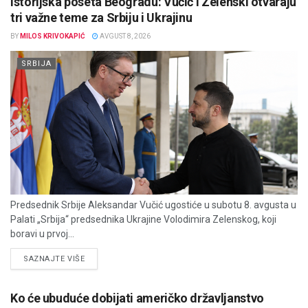
Istorijska poseta Beogradu: Vučić i Zelenski otvaraju
tri važne teme za Srbiju i Ukrajinu
BY
MILOS KRIVOKAPIĆ
AVGUST 8, 2026
SRBIJA
Predsednik Srbije Aleksandar Vučić ugostiće u subotu 8. avgusta u
Palati „Srbija“ predsednika Ukrajine Volodimira Zelenskog, koji
boravi u prvoj...
DETAILS
SAZNAJTE VIŠE
Ko će ubuduće dobijati američko državljanstvo