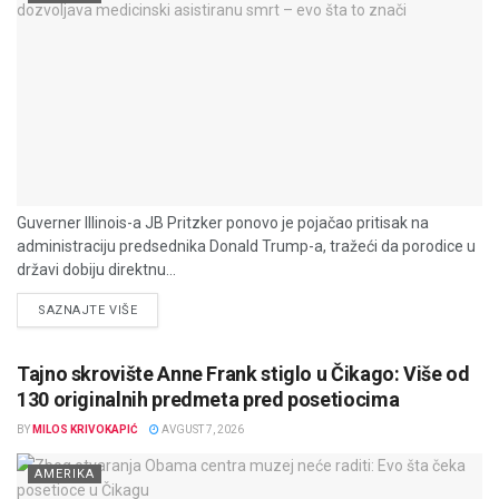
Guverner Illinois-a JB Pritzker ponovo je pojačao pritisak na
administraciju predsednika Donald Trump-a, tražeći da porodice u
državi dobiju direktnu...
DETAILS
SAZNAJTE VIŠE
Tajno skrovište Anne Frank stiglo u Čikago: Više od
130 originalnih predmeta pred posetiocima
BY
MILOS KRIVOKAPIĆ
AVGUST 7, 2026
AMERIKA