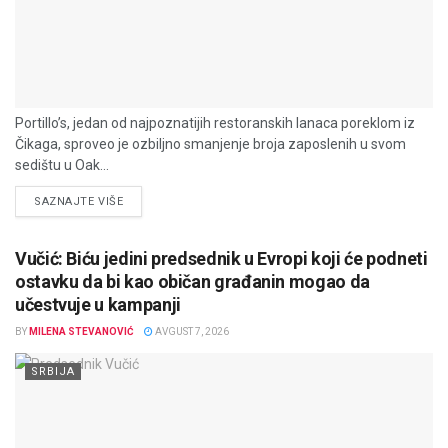
Portillo’s, jedan od najpoznatijih restoranskih lanaca poreklom iz
Čikaga, sproveo je ozbiljno smanjenje broja zaposlenih u svom
sedištu u Oak...
DETAILS
SAZNAJTE VIŠE
Vučić: Biću jedini predsednik u Evropi koji će podneti
ostavku da bi kao običan građanin mogao da
učestvuje u kampanji
BY
MILENA STEVANOVIĆ
AVGUST 7, 2026
SRBIJA