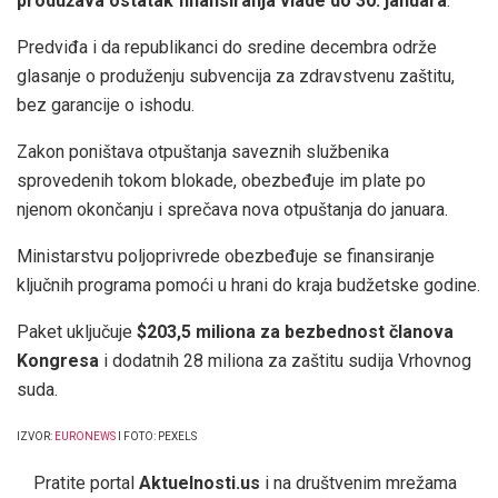
produžava ostatak finansiranja vlade do 30. januara
.
Predviđa i da republikanci do sredine decembra održe
glasanje o produženju subvencija za zdravstvenu zaštitu,
bez garancije o ishodu.
Zakon poništava otpuštanja saveznih službenika
sprovedenih tokom blokade, obezbeđuje im plate po
njenom okončanju i sprečava nova otpuštanja do januara.
Ministarstvu poljoprivrede obezbeđuje se finansiranje
ključnih programa pomoći u hrani do kraja budžetske godine.
Paket uključuje
$203,5 miliona za bezbednost članova
Kongresa
i dodatnih 28 miliona za zaštitu sudija Vrhovnog
suda.
IZVOR:
EURONEWS
I FOTO: PEXELS
Pratite portal
Aktuelnosti.us
i na društvenim mrežama