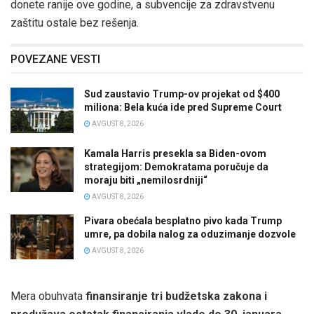
donete ranije ove godine, a subvencije za zdravstvenu
zaštitu ostale bez rešenja.
POVEZANE VESTI
Sud zaustavio Trump-ov projekat od $400
miliona: Bela kuća ide pred Supreme Court
AVGUST 8, 2026
Kamala Harris presekla sa Biden-ovom
strategijom: Demokratama poručuje da
moraju biti „nemilosrdniji“
AVGUST 8, 2026
Pivara obećala besplatno pivo kada Trump
umre, pa dobila nalog za oduzimanje dozvole
AVGUST 8, 2026
Mera obuhvata
finansiranje tri budžetska zakona i