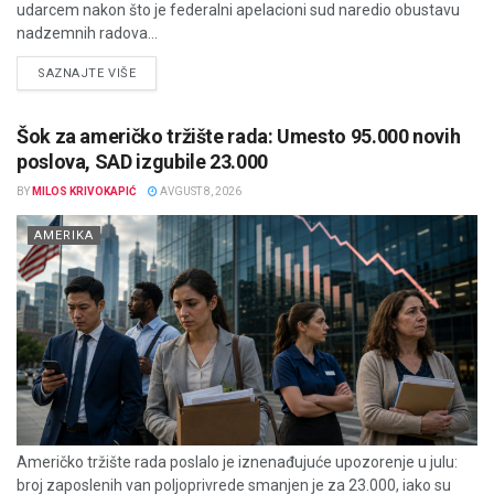
udarcem nakon što je federalni apelacioni sud naredio obustavu
nadzemnih radova...
DETAILS
SAZNAJTE VIŠE
Šok za američko tržište rada: Umesto 95.000 novih
poslova, SAD izgubile 23.000
BY
MILOS KRIVOKAPIĆ
AVGUST 8, 2026
AMERIKA
Američko tržište rada poslalo je iznenađujuće upozorenje u julu:
broj zaposlenih van poljoprivrede smanjen je za 23.000, iako su