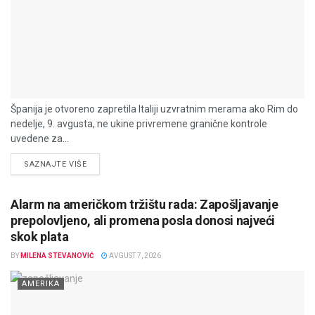
Španija je otvoreno zapretila Italiji uzvratnim merama ako Rim do
nedelje, 9. avgusta, ne ukine privremene granične kontrole
uvedene za...
DETAILS
SAZNAJTE VIŠE
Alarm na američkom tržištu rada: Zapošljavanje
prepolovljeno, ali promena posla donosi najveći
skok plata
BY
MILENA STEVANOVIĆ
AVGUST 7, 2026
AMERIKA