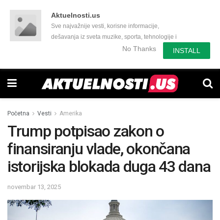
Aktuelnosti.us
Sve najvažnije vesti, korisne informacije,
dešavanja iz sveta muzike, sporta, tehnologije i
još mnogo toga zanimljivog.
No Thanks
INSTALL
Početna
Vesti
Amerika
Trump potpisao zakon o
finansiranju vlade, okončana
istorijska blokada duga 43 dana
novembar 13, 2025