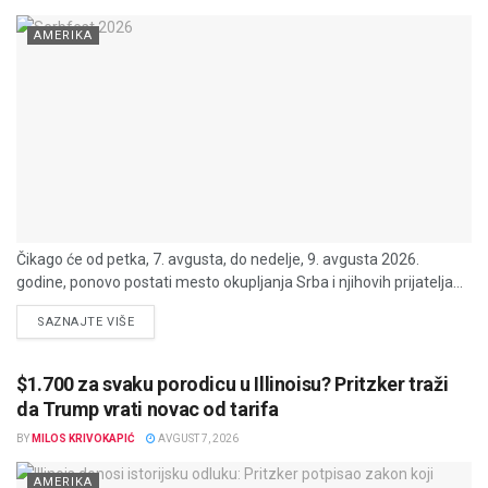
AMERIKA
Čikago će od petka, 7. avgusta, do nedelje, 9. avgusta 2026.
godine, ponovo postati mesto okupljanja Srba i njihovih prijatelja...
DETAILS
SAZNAJTE VIŠE
$1.700 za svaku porodicu u Illinoisu? Pritzker traži
da Trump vrati novac od tarifa
BY
MILOS KRIVOKAPIĆ
AVGUST 7, 2026
AMERIKA