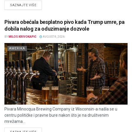
DETAILS
SAZNAJTE VIŠE
Pivara obećala besplatno pivo kada Trump umre, pa
dobila nalog za oduzimanje dozvole
BY
MILOS KRIVOKAPIĆ
AVGUST 8, 2026
AMERIKA
Pivara Minocqua Brewing Company iz Wisconsin-a našla se u
centru političke i pravne bure nakon što je na društvenim
mrežama...
DETAILS