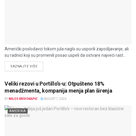
Američki poslodavci tokom jula naglo su usporili zapošljavanje, ali
su radnici koji su promenili posao uspeli da ostvare najveći rast...
DETAILS
SAZNAJTE VIŠE
Veliki rezovi u Portillo’s-u: Otpušteno 18%
menadžmenta, kompanija menja plan širenja
BY
MILOS KRIVOKAPIĆ
AVGUST 7, 2026
AMERIKA