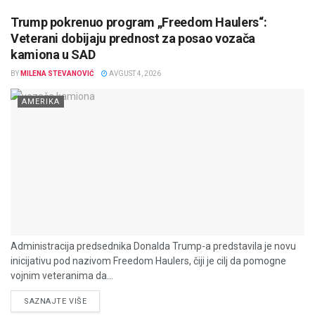
Trump pokrenuo program „Freedom Haulers“:
Veterani dobijaju prednost za posao vozača
kamiona u SAD
BY
MILENA STEVANOVIĆ
AVGUST 4, 2026
AMERIKA
Administracija predsednika Donalda Trump-a predstavila je novu
inicijativu pod nazivom Freedom Haulers, čiji je cilj da pomogne
vojnim veteranima da...
DETAILS
SAZNAJTE VIŠE