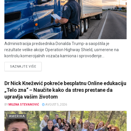
Administracija predsednika Donalda Trump-a saopštila je
rezultate velike akcije Operation Highway Shield, usmerene na
kontrolu komercijalnih vozača kamiona i sprovođenje...
DETAILS
SAZNAJTE VIŠE
Dr Nick Knežević pokreće besplatnu Online edukaciju
„Telo zna“ – Naučite kako da stres prestane da
upravlja vašim životom
BY
MILENA STEVANOVIĆ
AVGUST 5, 2026
AMERIKA