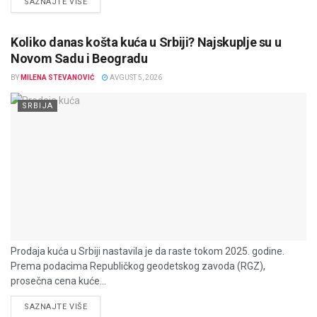
DETAILS
SAZNAJTE VIŠE
Koliko danas košta kuća u Srbiji? Najskuplje su u
Novom Sadu i Beogradu
BY
MILENA STEVANOVIĆ
AVGUST 5, 2026
SRBIJA
Prodaja kuća u Srbiji nastavila je da raste tokom 2025. godine.
Prema podacima Republičkog geodetskog zavoda (RGZ),
prosečna cena kuće...
DETAILS
SAZNAJTE VIŠE