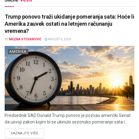
Trump ponovo traži ukidanje pomeranja sata: Hoće li
Amerika zauvek ostati na letnjem računanju
vremena?
BY
MILENA STEVANOVIĆ
AVGUST 6, 2026
AMERIKA
Predsednik SAD Donald Trump ponovo je pozvao američki Senat
da usvoji zakon kojim bi se ukinulo sezonsko pomeranje sata i...
DETAILS
SAZNAJTE VIŠE