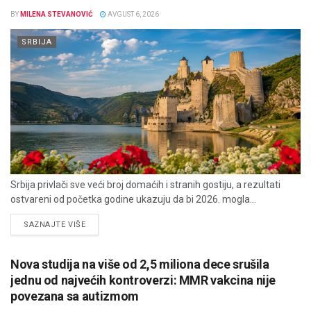
BY
MILENA STEVANOVIĆ
AVGUST 6, 2026
SRBIJA
Srbija privlači sve veći broj domaćih i stranih gostiju, a rezultati
ostvareni od početka godine ukazuju da bi 2026. mogla...
DETAILS
SAZNAJTE VIŠE
Nova studija na više od 2,5 miliona dece srušila
jednu od najvećih kontroverzi: MMR vakcina nije
povezana sa autizmom