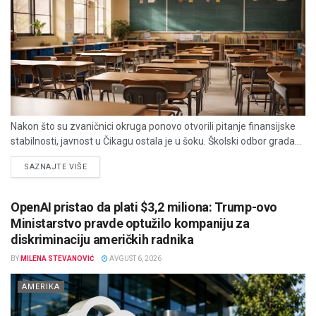
Nakon što su zvaničnici okruga ponovo otvorili pitanje finansijske
stabilnosti, javnost u Čikagu ostala je u šoku. Školski odbor grada...
DETAILS
SAZNAJTE VIŠE
OpenAI pristao da plati $3,2 miliona: Trump-ovo
Ministarstvo pravde optužilo kompaniju za
diskriminaciju američkih radnika
BY
MILENA STEVANOVIĆ
AVGUST 6, 2026
AMERIKA