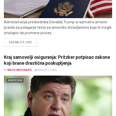
Administracija predsednika Donalda Trump-a razmatra izmene
pravila za polaganje testa za američko državljanstvo koje bi mogle
značajno da promene proces...
DETAILS
SAZNAJTE VIŠE
Kraj samovolji osiguranja: Pritzker potpisao zakone
koji brane drastična poskupljenja
BY
MILOS KRIVOKAPIĆ
AVGUST 5, 2026
AMERIKA