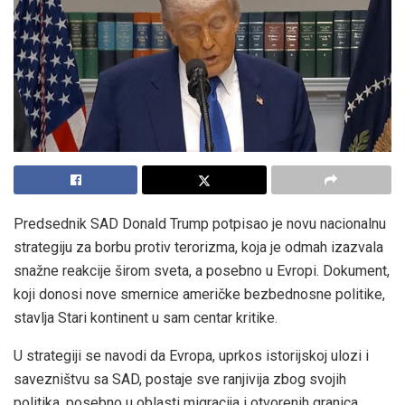
Predsednik SAD Donald Trump potpisao je novu nacionalnu
strategiju za borbu protiv terorizma, koja je odmah izazvala
snažne reakcije širom sveta, a posebno u Evropi. Dokument,
koji donosi nove smernice američke bezbednosne politike,
stavlja Stari kontinent u sam centar kritike.
U strategiji se navodi da Evropa, uprkos istorijskoj ulozi i
savezništvu sa SAD, postaje sve ranjivija zbog svojih
politika, posebno u oblasti migracija i otvorenih granica.