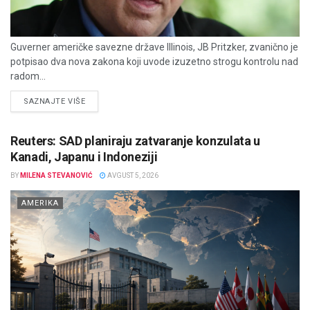
Guverner američke savezne države Illinois, JB Pritzker, zvanično je
potpisao dva nova zakona koji uvode izuzetno strogu kontrolu nad
radom...
DETAILS
SAZNAJTE VIŠE
Reuters: SAD planiraju zatvaranje konzulata u
Kanadi, Japanu i Indoneziji
BY
MILENA STEVANOVIĆ
AVGUST 5, 2026
AMERIKA