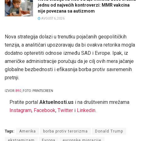
jednu od najvećih kontroverzi: MMR vakcina
nije povezana sa autizmom
AVGUST 6, 2026
Nova strategija dolazi u trenutku pojačanih geopolitičkih
tenzija, a analitičari upozoravaju da bi ovakva retorika mogla
dodatno opteretiti odnose između SAD i Evrope. Ipak, iz
američke administracije poručuju da je cilj ovih mera jačanje
globalne bezbednosti i efikasnija borba protiv savremenih
pretnji.
IZVOR:
B92
, FOTO: PRINTSCREEN
Pratite portal
Aktuelnosti.us
i na društvenim mrežama
Instagram
,
Facebook
,
Twitter
i
Linkedin
.
Tags:
Amerika
borba protiv terorizma
Donald Trump
ekstremizam
Evropa
evropske migracije