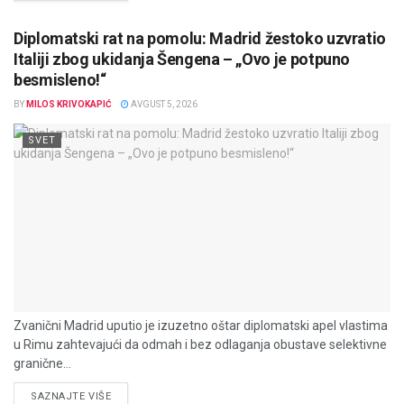
Diplomatski rat na pomolu: Madrid žestoko uzvratio
Italiji zbog ukidanja Šengena – „Ovo je potpuno
besmisleno!“
BY
MILOS KRIVOKAPIĆ
AVGUST 5, 2026
SVET
Zvanični Madrid uputio je izuzetno oštar diplomatski apel vlastima
u Rimu zahtevajući da odmah i bez odlaganja obustave selektivne
granične...
DETAILS
SAZNAJTE VIŠE