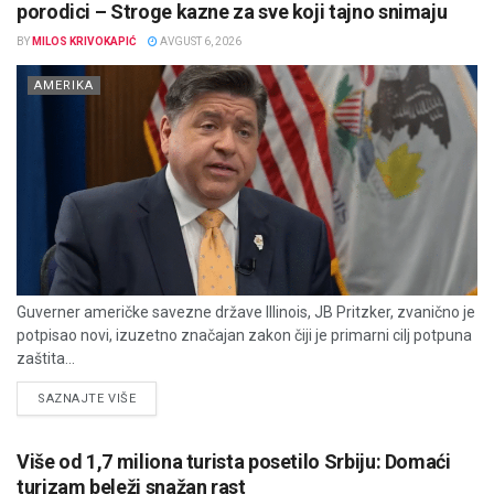
porodici – Stroge kazne za sve koji tajno snimaju
BY
MILOS KRIVOKAPIĆ
AVGUST 6, 2026
AMERIKA
Guverner američke savezne države Illinois, JB Pritzker, zvanično je
potpisao novi, izuzetno značajan zakon čiji je primarni cilj potpuna
zaštita...
DETAILS
SAZNAJTE VIŠE
Više od 1,7 miliona turista posetilo Srbiju: Domaći
turizam beleži snažan rast