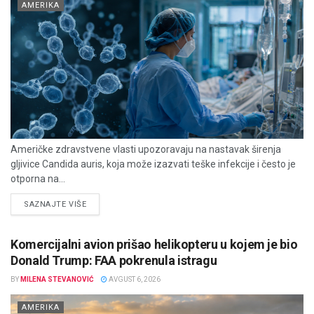
AMERIKA
Američke zdravstvene vlasti upozoravaju na nastavak širenja
gljivice Candida auris, koja može izazvati teške infekcije i često je
otporna na...
DETAILS
SAZNAJTE VIŠE
Komercijalni avion prišao helikopteru u kojem je bio
Donald Trump: FAA pokrenula istragu
BY
MILENA STEVANOVIĆ
AVGUST 6, 2026
AMERIKA