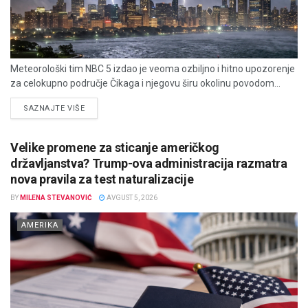
Meteorološki tim NBC 5 izdao je veoma ozbiljno i hitno upozorenje
za celokupno područje Čikaga i njegovu širu okolinu povodom...
DETAILS
SAZNAJTE VIŠE
Velike promene za sticanje američkog
državljanstva? Trump-ova administracija razmatra
nova pravila za test naturalizacije
BY
MILENA STEVANOVIĆ
AVGUST 5, 2026
AMERIKA