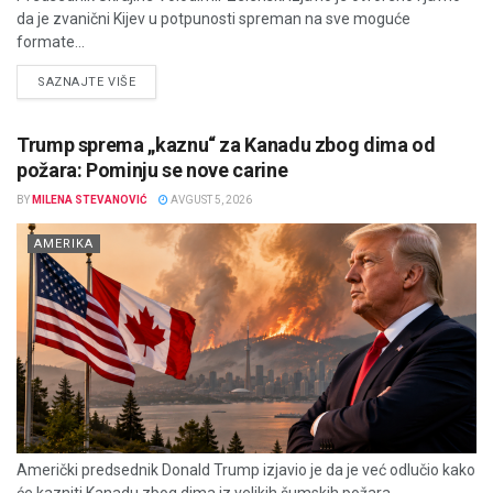
da je zvanični Kijev u potpunosti spreman na sve moguće
formate...
DETAILS
SAZNAJTE VIŠE
Trump sprema „kaznu“ za Kanadu zbog dima od
požara: Pominju se nove carine
BY
MILENA STEVANOVIĆ
AVGUST 5, 2026
AMERIKA
Američki predsednik Donald Trump izjavio je da je već odlučio kako
će kazniti Kanadu zbog dima iz velikih šumskih požara...