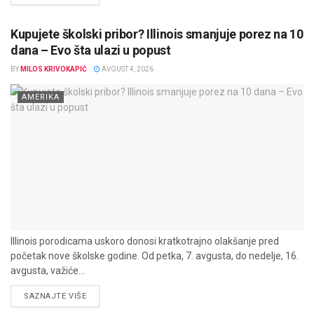
Kupujete školski pribor? Illinois smanjuje porez na 10
dana – Evo šta ulazi u popust
BY
MILOS KRIVOKAPIĆ
AVGUST 4, 2026
AMERIKA
Illinois porodicama uskoro donosi kratkotrajno olakšanje pred
početak nove školske godine. Od petka, 7. avgusta, do nedelje, 16.
avgusta, važiće...
DETAILS
SAZNAJTE VIŠE