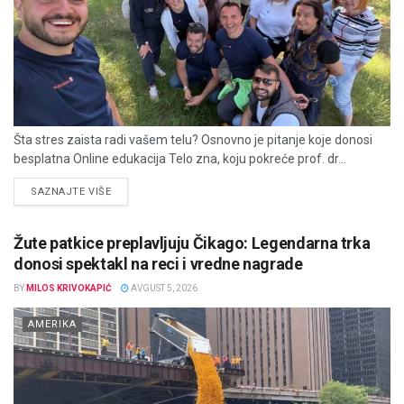
Šta stres zaista radi vašem telu? Osnovno je pitanje koje donosi
besplatna Online edukacija Telo zna, koju pokreće prof. dr...
DETAILS
SAZNAJTE VIŠE
Žute patkice preplavljuju Čikago: Legendarna trka
donosi spektakl na reci i vredne nagrade
BY
MILOS KRIVOKAPIĆ
AVGUST 5, 2026
AMERIKA