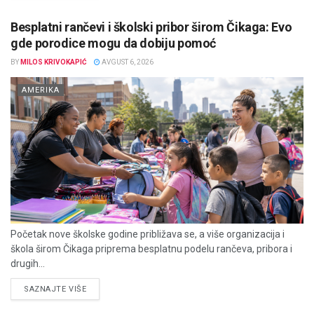
Besplatni rančevi i školski pribor širom Čikaga: Evo
gde porodice mogu da dobiju pomoć
BY
MILOS KRIVOKAPIĆ
AVGUST 6, 2026
AMERIKA
Početak nove školske godine približava se, a više organizacija i
škola širom Čikaga priprema besplatnu podelu rančeva, pribora i
drugih...
DETAILS
SAZNAJTE VIŠE