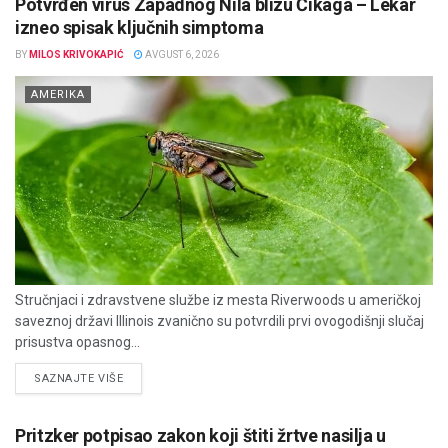
Potvrđen virus Zapadnog Nila blizu Čikaga – Lekar
izneo spisak ključnih simptoma
BY
MILOS KRIVOKAPIĆ
AVGUST 6, 2026
AMERIKA
Stručnjaci i zdravstvene službe iz mesta Riverwoods u američkoj
saveznoj državi Illinois zvanično su potvrdili prvi ovogodišnji slučaj
prisustva opasnog...
DETAILS
SAZNAJTE VIŠE
Pritzker potpisao zakon koji štiti žrtve nasilja u