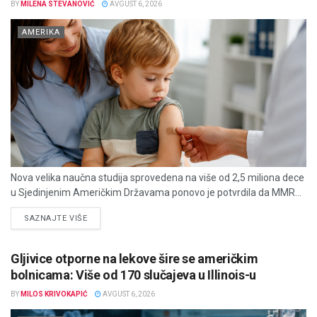
BY
MILENA STEVANOVIĆ
AVGUST 6, 2026
AMERIKA
Nova velika naučna studija sprovedena na više od 2,5 miliona dece
u Sjedinjenim Američkim Državama ponovo je potvrdila da MMR...
DETAILS
SAZNAJTE VIŠE
Gljivice otporne na lekove šire se američkim
bolnicama: Više od 170 slučajeva u Illinois-u
BY
MILOS KRIVOKAPIĆ
AVGUST 6, 2026