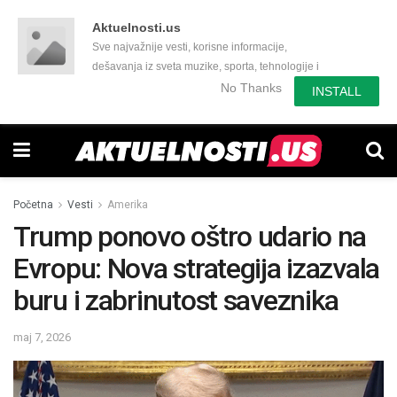
Aktuelnosti.us
Sve najvažnije vesti, korisne informacije,
dešavanja iz sveta muzike, sporta, tehnologije i
još mnogo toga zanimljivog.
No Thanks
INSTALL
Početna
Vesti
Amerika
Trump ponovo oštro udario na
Evropu: Nova strategija izazvala
buru i zabrinutost saveznika
maj 7, 2026