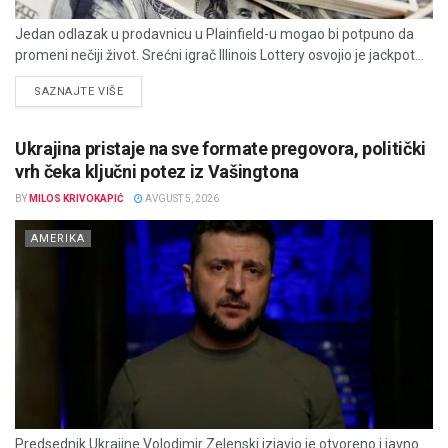
Jedan odlazak u prodavnicu u Plainfield-u mogao bi potpuno da
promeni nečiji život. Srećni igrač Illinois Lottery osvojio je jackpot...
DETAILS
SAZNAJTE VIŠE
Ukrajina pristaje na sve formate pregovora, politički
vrh čeka ključni potez iz Vašingtona
BY
MILOS KRIVOKAPIĆ
AVGUST 5, 2026
AMERIKA
Predsednik Ukrajine Volodimir Zelenski izjavio je otvoreno i javno