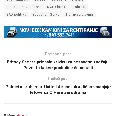
globalna bezbednost
NATO kritike
Odnosi
SAD politika
Sebastian Gorka
Trump strategija
Prethodni post
Britney Spears priznala krivicu za nesavesnu vožnju:
Poznato kakve posledice će snositi
Sledeći post
Putnici u problemu: United Airlines drastično smanjuje
letove sa O’Hare aerodroma
Slične
Vesti