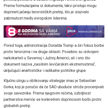
Prema formulacijama iz dokumenta, takvi pristupi mogu
doprineti jačanju terorističkih pretnji, što je izazvalo
zabrinutost među evropskim liderima.
Pored toga, administracija Donalda Trump-a širi fokus borbe
protiv terorizma i na druge oblasti. Posebno su izdvojeni
narkokarteli u Severnoj i Južnoj Americi, ali i ono što
dokument naziva „nasilnim levičarskim ekstremistima“,
uključujući anarhističke i radikalne političke grupe.
Ključnu ulogu u oblikovanju strategije imao je Sebastian
Gorka, koji je poručio da će SAD ubuduće strože procenjivati
svoje saveznike. Prema njegovim rečima, ozbiljnost
partnerstva meriće se konkretnim doprinosom borbi protiv
globalnih pretnji.