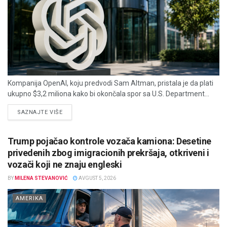
Kompanija OpenAI, koju predvodi Sam Altman, pristala je da plati
ukupno $3,2 miliona kako bi okončala spor sa U.S. Department...
DETAILS
SAZNAJTE VIŠE
Trump pojačao kontrole vozača kamiona: Desetine
privedenih zbog imigracionih prekršaja, otkriveni i
vozači koji ne znaju engleski
BY
MILENA STEVANOVIĆ
AVGUST 5, 2026
AMERIKA