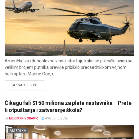
Američke vazduhoplovne vlasti istražuju kako se putnički avion sa
velikim brojem putnika previše približio predsedničkom vojnom
helikopteru Marine One, u...
DETAILS
SAZNAJTE VIŠE
Čikagu fali $150 miliona za plate nastavnika – Prete
li otpuštanja i zatvaranje škola?
BY
MILOS KRIVOKAPIĆ
AVGUST 6, 2026
AMERIKA