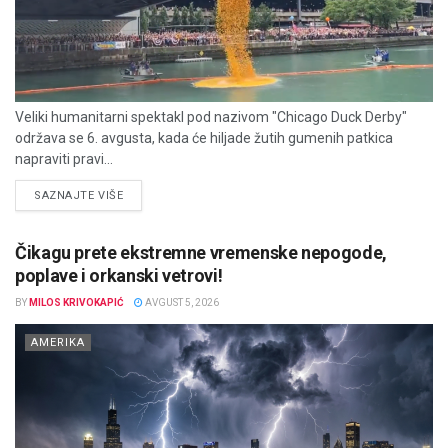
Veliki humanitarni spektakl pod nazivom "Chicago Duck Derby"
održava se 6. avgusta, kada će hiljade žutih gumenih patkica
napraviti pravi...
DETAILS
SAZNAJTE VIŠE
Čikagu prete ekstremne vremenske nepogode,
poplave i orkanski vetrovi!
BY
MILOS KRIVOKAPIĆ
AVGUST 5, 2026
AMERIKA