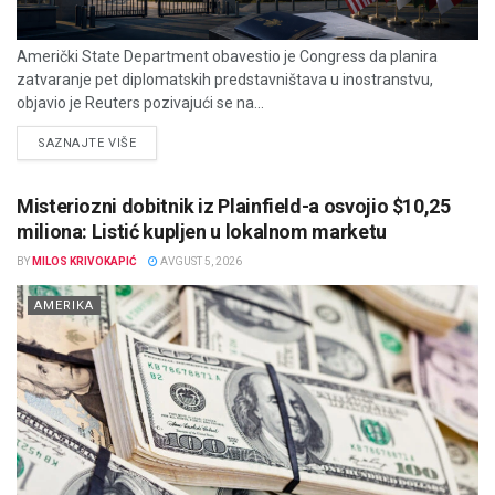
Američki State Department obavestio je Congress da planira
zatvaranje pet diplomatskih predstavništava u inostranstvu,
objavio je Reuters pozivajući se na...
DETAILS
SAZNAJTE VIŠE
Misteriozni dobitnik iz Plainfield-a osvojio $10,25
miliona: Listić kupljen u lokalnom marketu
BY
MILOS KRIVOKAPIĆ
AVGUST 5, 2026
AMERIKA