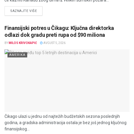
DETAILS
SAZNAJTE VIŠE
Finansijski potres u Čikagu: Ključna direktorka
odlazi dok gradu preti rupa od $90 miliona
BY
MILOS KRIVOKAPIĆ
AVGUST 5, 2026
AMERIKA
Čikago ulazi u jednu od najtežih budžetskih sezona poslednjih
godina, a gradska administracija ostala je bez još jednog ključnog
finansijskog...