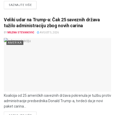
DETAILS
SAZNAJTE VIŠE
Veliki udar na Trump-a: Čak 25 saveznih država
tužilo administraciju zbog novih carina
BY
MILENA STEVANOVIĆ
AVGUST 5, 2026
AMERIKA
Koalicija od 25 američkih saveznih država pokrenula je tužbu protiv
administracije predsednika Donald Trump-a, tvrdeći da je novi
paket carina...