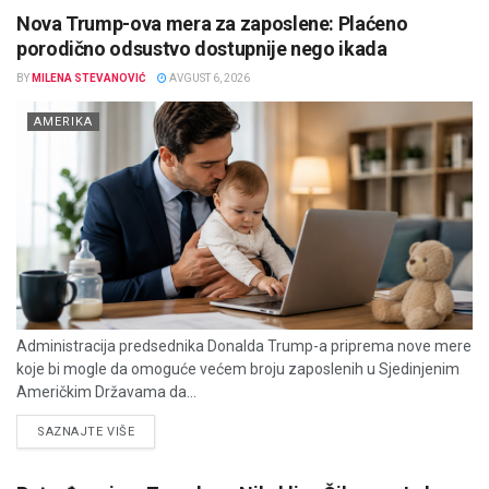
Nova Trump-ova mera za zaposlene: Plaćeno
porodično odsustvo dostupnije nego ikada
BY
MILENA STEVANOVIĆ
AVGUST 6, 2026
AMERIKA
Administracija predsednika Donalda Trump-a priprema nove mere
koje bi mogle da omoguće većem broju zaposlenih u Sjedinjenim
Američkim Državama da...
DETAILS
SAZNAJTE VIŠE