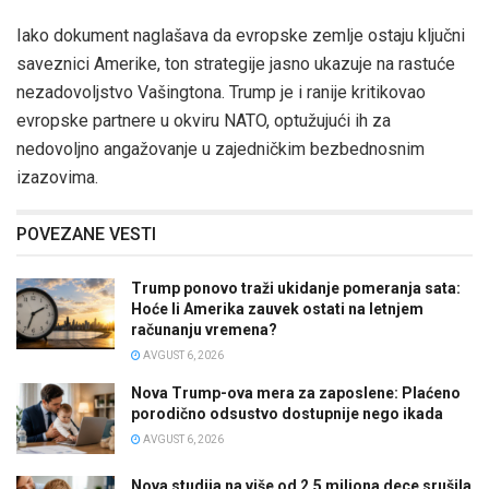
Iako dokument naglašava da evropske zemlje ostaju ključni
saveznici Amerike, ton strategije jasno ukazuje na rastuće
nezadovoljstvo Vašingtona. Trump je i ranije kritikovao
evropske partnere u okviru NATO, optužujući ih za
nedovoljno angažovanje u zajedničkim bezbednosnim
izazovima.
POVEZANE VESTI
Trump ponovo traži ukidanje pomeranja sata:
Hoće li Amerika zauvek ostati na letnjem
računanju vremena?
AVGUST 6, 2026
Nova Trump-ova mera za zaposlene: Plaćeno
porodično odsustvo dostupnije nego ikada
AVGUST 6, 2026
Nova studija na više od 2,5 miliona dece srušila