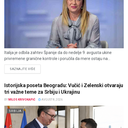
Italija je odbila zahtev Španije da do nedelje 9. avgusta ukine
privremene granične kontrole i poručila da mere ostaju na...
DETAILS
SAZNAJTE VIŠE
Istorijska poseta Beogradu: Vučić i Zelenski otvaraju
tri važne teme za Srbiju i Ukrajinu
BY
MILOS KRIVOKAPIĆ
AVGUST 8, 2026
SRBIJA