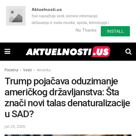
Aktuelnosti.us
Sve najvažnije vesti, korisne informacije,
dešavanja iz sveta muzike, sporta, tehnologije i
još mnogo toga zanimljivog.
No Thanks
INSTALL
Početna
Vesti
Amerika
Trump pojačava oduzimanje
američkog državljanstva: Šta
znači novi talas denaturalizacije
u SAD?
jun 23, 2026