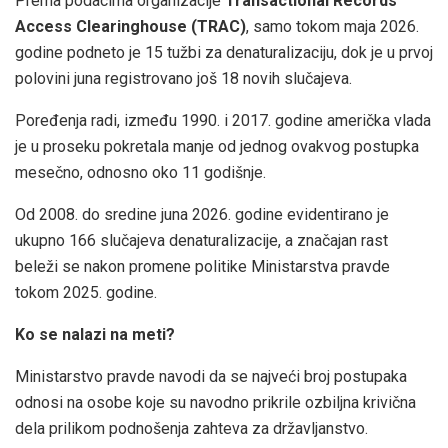
Prema podacima organizacije
Transactional Records
Access Clearinghouse (TRAC)
, samo tokom maja 2026.
godine podneto je 15 tužbi za denaturalizaciju, dok je u prvoj
polovini juna registrovano još 18 novih slučajeva.
Poređenja radi, između 1990. i 2017. godine američka vlada
je u proseku pokretala manje od jednog ovakvog postupka
mesečno, odnosno oko 11 godišnje.
Od 2008. do sredine juna 2026. godine evidentirano je
ukupno 166 slučajeva denaturalizacije, a značajan rast
beleži se nakon promene politike Ministarstva pravde
tokom 2025. godine.
Ko se nalazi na meti?
Ministarstvo pravde navodi da se najveći broj postupaka
odnosi na osobe koje su navodno prikrile ozbiljna krivična
dela prilikom podnošenja zahteva za državljanstvo.