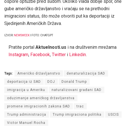
ospore optužbe pred sudom. Ukoliko vlada dobije spor, one
gube američko državljanstvo i vraćaju se na prethodni
imigracioni status, što može otvoriti put ka deportaciji iz
Sjedinjenih Američkih Država.
IZVOR:
NEWSWEEK
I FOTO: CHATGPT
Pratite portal
Aktuelnosti.us
i na društvenim mrežama
Instagram
,
Facebook
,
Twitter
i
Linkedin
.
Tags:
Američko državljanstvo
denaturalizacija SAD
deportacija iz SAD
DOJ
Donald Trump
imigracija u Ameriku
naturalizovani građani SAD
oduzimanje američkog državljanstva
promene imigracionih zakona SAD
trac
Trump administracija
Trump imigraciona politika
USCIS
Victor Manuel Rocha