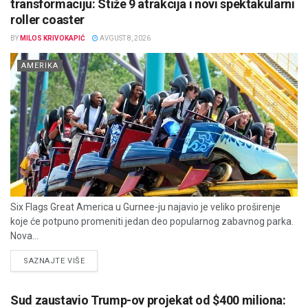
transformaciju: Stiže 9 atrakcija i novi spektakularni
roller coaster
BY
MILOS KRIVOKAPIĆ
AVGUST 8, 2026
AMERIKA
Six Flags Great America u Gurnee-ju najavio je veliko proširenje
koje će potpuno promeniti jedan deo popularnog zabavnog parka.
Nova...
DETAILS
SAZNAJTE VIŠE
Sud zaustavio Trump-ov projekat od $400 miliona: