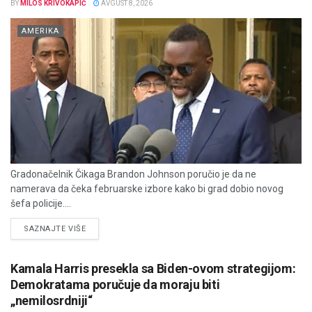
BY
MILOS KRIVOKAPIĆ
AVGUST 8, 2026
AMERIKA
Gradonačelnik Čikaga Brandon Johnson poručio je da ne
namerava da čeka februarske izbore kako bi grad dobio novog
šefa policije....
DETAILS
SAZNAJTE VIŠE
Kamala Harris presekla sa Biden-ovom strategijom:
Demokratama poručuje da moraju biti
„nemilosrdniji“