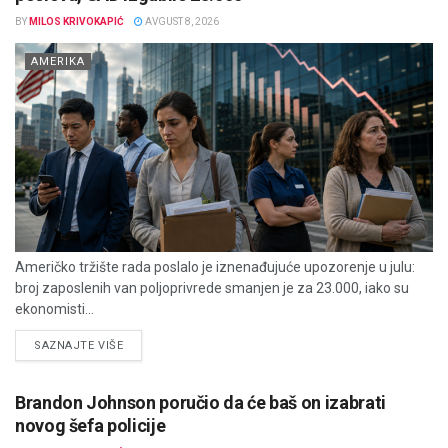
BY
MILOS KRIVOKAPIĆ
AVGUST 8, 2026
AMERIKA
Američko tržište rada poslalo je iznenađujuće upozorenje u julu:
broj zaposlenih van poljoprivrede smanjen je za 23.000, iako su
ekonomisti...
DETAILS
SAZNAJTE VIŠE
Brandon Johnson poručio da će baš on izabrati
novog šefa policije