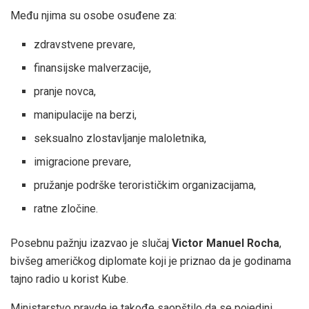
Među njima su osobe osuđene za:
zdravstvene prevare,
finansijske malverzacije,
pranje novca,
manipulacije na berzi,
seksualno zlostavljanje maloletnika,
imigracione prevare,
pružanje podrške terorističkim organizacijama,
ratne zločine.
Posebnu pažnju izazvao je slučaj
Victor Manuel Rocha
,
bivšeg američkog diplomate koji je priznao da je godinama
tajno radio u korist Kube.
Ministarstvo pravde je takođe saopštilo da se pojedini