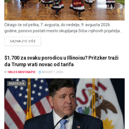
Čikago će od petka, 7. avgusta, do nedelje, 9. avgusta 2026.
godine, ponovo postati mesto okupljanja Srba i njihovih prijatelja...
DETAILS
SAZNAJTE VIŠE
$1.700 za svaku porodicu u Illinoisu? Pritzker traži
da Trump vrati novac od tarifa
BY
MILOS KRIVOKAPIĆ
AVGUST 7, 2026
AMERIKA