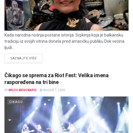
Kada narodna nošnja postane istorija: Srpkinja koja je balkansku
tradiciju iz svojih vitrina donela pred američku publiku Dok većina
ljudi...
DETAILS
SAZNAJTE VIŠE
Čikago se sprema za Riot Fest: Velika imena
raspoređena na tri bine
BY
MILOS KRIVOKAPIĆ
AVGUST 7, 2026
CIKAGO