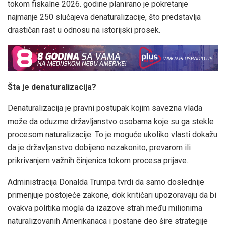
tokom fiskalne 2026. godine planirano je pokretanje
najmanje 250 slučajeva denaturalizacije, što predstavlja
drastičan rast u odnosu na istorijski prosek.
Šta je denaturalizacija?
Denaturalizacija je pravni postupak kojim savezna vlada
može da oduzme državljanstvo osobama koje su ga stekle
procesom naturalizacije. To je moguće ukoliko vlasti dokažu
da je državljanstvo dobijeno nezakonito, prevarom ili
prikrivanjem važnih činjenica tokom procesa prijave.
Administracija Donalda Trumpa tvrdi da samo doslednije
primenjuje postojeće zakone, dok kritičari upozoravaju da bi
ovakva politika mogla da izazove strah među milionima
naturalizovanih Amerikanaca i postane deo šire strategije