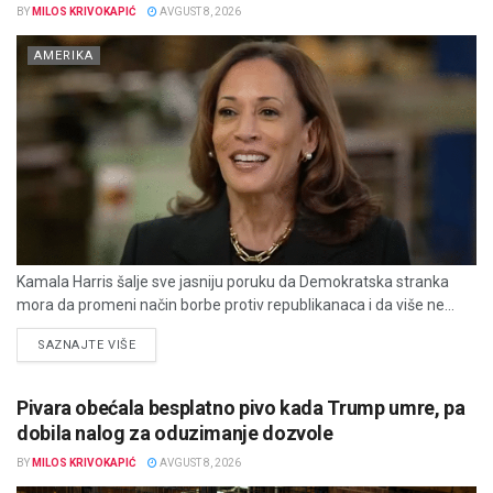
BY
MILOS KRIVOKAPIĆ
AVGUST 8, 2026
AMERIKA
Kamala Harris šalje sve jasniju poruku da Demokratska stranka
mora da promeni način borbe protiv republikanaca i da više ne...
DETAILS
SAZNAJTE VIŠE
Pivara obećala besplatno pivo kada Trump umre, pa
dobila nalog za oduzimanje dozvole
BY
MILOS KRIVOKAPIĆ
AVGUST 8, 2026