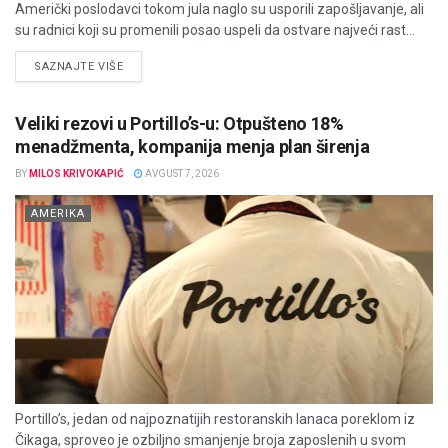
Američki poslodavci tokom jula naglo su usporili zapošljavanje, ali
su radnici koji su promenili posao uspeli da ostvare najveći rast...
DETAILS
SAZNAJTE VIŠE
Veliki rezovi u Portillo’s-u: Otpušteno 18%
menadžmenta, kompanija menja plan širenja
BY
MILOS KRIVOKAPIĆ
AVGUST 7, 2026
AMERIKA
Portillo’s, jedan od najpoznatijih restoranskih lanaca poreklom iz
Čikaga, sproveo je ozbiljno smanjenje broja zaposlenih u svom