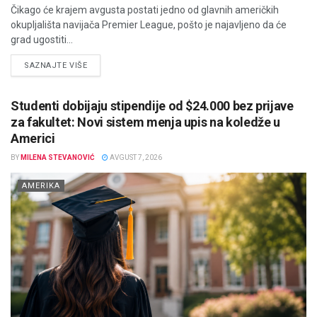
Čikago će krajem avgusta postati jedno od glavnih američkih
okupljališta navijača Premier League, pošto je najavljeno da će
grad ugostiti...
DETAILS
SAZNAJTE VIŠE
Studenti dobijaju stipendije od $24.000 bez prijave
za fakultet: Novi sistem menja upis na koledže u
Americi
BY
MILENA STEVANOVIĆ
AVGUST 7, 2026
AMERIKA