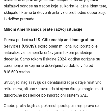
slučajevi odnose na osobe koje su koristile lažne identitete,
sklapale fiktivne brakove ili prikrivale prethodne deportacije
i krivične presude.
Milioni Amerikanaca prate razvoj situacije
Prema podacima
U.S. Citizenship and Immigration
Services (USCIS)
, skoro osam miliona ljudi postalo je
naturalizovani američki državljanin tokom poslednje
decenije. Samo tokom fiskalne 2024. godine održane su
ceremonije na kojima je državljanstvo dobilo više od
818.500 osoba.
Stručnjaci naglašavaju da denaturalizacija ostaje relativno
retka mera, ali upozoravaju da bi njeno širenje moglo imati
dugoročne posledice po imigracioni sistem SAD.
Osobe protiv kojih su pokrenuti postupci imaju pravo da