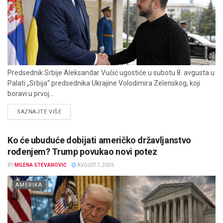
Predsednik Srbije Aleksandar Vučić ugostiće u subotu 8. avgusta u
Palati „Srbija“ predsednika Ukrajine Volodimira Zelenskog, koji
boravi u prvoj...
DETAILS
SAZNAJTE VIŠE
Ko će ubuduće dobijati američko državljanstvo
rođenjem? Trump povukao novi potez
BY
MILENA STEVANOVIĆ
AVGUST 7, 2026
AMERIKA