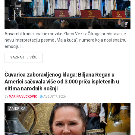
Ansambl tradicionalne muzike Zlatni Vez iz Čikaga predstavio je
novu interpretaciju pesme „Mala kuća“, numere koja nosi snažnu
emociju i...
DETAILS
SAZNAJTE VIŠE
Čuvarica zaboravljenog blaga: Biljana Regan u
Americi sačuvala više od 3.000 priča ispletenih u
nitima narodnih nošnji
BY
MARINA VUCKOVIC
AVGUST 7, 2026
AMERIKA