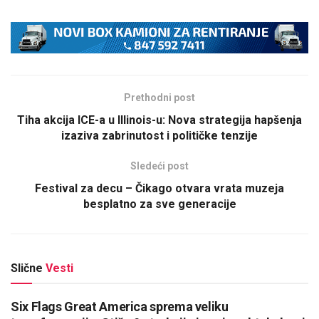
Prethodni post
Tiha akcija ICE-a u Illinois-u: Nova strategija hapšenja
izaziva zabrinutost i političke tenzije
Sledeći post
Festival za decu – Čikago otvara vrata muzeja
besplatno za sve generacije
Slične
Vesti
Six Flags Great America sprema veliku