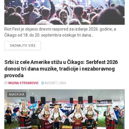
Riot Fest je objavio dnevni raspored za izdanje 2026. godine, a
Čikago od 18. do 20. septembra očekuje tri dana...
DETAILS
SAZNAJTE VIŠE
Srbi iz cele Amerike stižu u Čikago: Serbfest 2026
donosi tri dana muzike, tradicije i nezaboravnog
provoda
BY
MILENA STEVANOVIĆ
AVGUST 7, 2026
AMERIKA