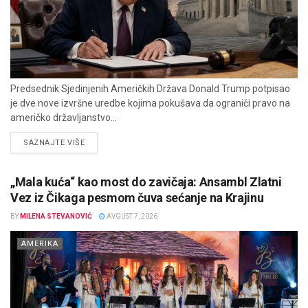
Predsednik Sjedinjenih Američkih Država Donald Trump potpisao
je dve nove izvršne uredbe kojima pokušava da ograniči pravo na
američko državljanstvo...
DETAILS
SAZNAJTE VIŠE
„Mala kuća“ kao most do zavičaja: Ansambl Zlatni
Vez iz Čikaga pesmom čuva sećanje na Krajinu
BY
MILENA STEVANOVIĆ
AVGUST 7, 2026
AMERIKA