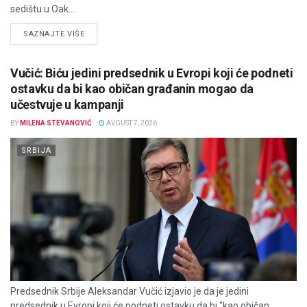
sedištu u Oak...
DETAILS
SAZNAJTE VIŠE
Vučić: Biću jedini predsednik u Evropi koji će podneti
ostavku da bi kao običan građanin mogao da
učestvuje u kampanji
BY
MILENA STEVANOVIĆ
AVGUST 7, 2026
SRBIJA
Predsednik Srbije Aleksandar Vučić izjavio je da je jedini
predsednik u Evropi koji će podneti ostavku da bi "kao običan...