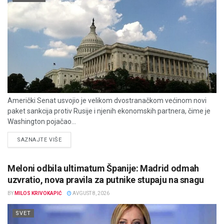
Američki Senat usvojio je velikom dvostranačkom većinom novi
paket sankcija protiv Rusije i njenih ekonomskih partnera, čime je
Washington pojačao...
DETAILS
SAZNAJTE VIŠE
Meloni odbila ultimatum Španije: Madrid odmah
uzvratio, nova pravila za putnike stupaju na snagu
BY
MILOS KRIVOKAPIĆ
AVGUST 8, 2026
SVET