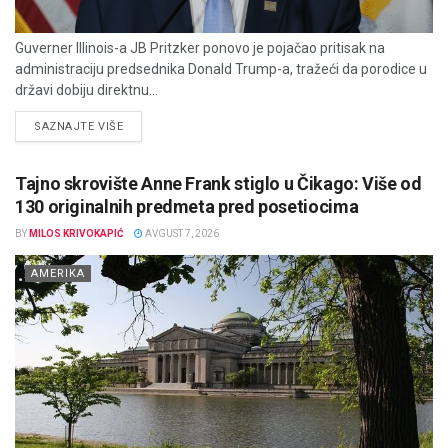
Guverner Illinois-a JB Pritzker ponovo je pojačao pritisak na
administraciju predsednika Donald Trump-a, tražeći da porodice u
državi dobiju direktnu...
DETAILS
SAZNAJTE VIŠE
Tajno skrovište Anne Frank stiglo u Čikago: Više od
130 originalnih predmeta pred posetiocima
BY
MILOS KRIVOKAPIĆ
AVGUST 7, 2026
AMERIKA