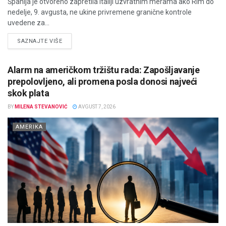
Španija je otvoreno zapretila Italiji uzvratnim merama ako Rim do
nedelje, 9. avgusta, ne ukine privremene granične kontrole
uvedene za...
DETAILS
SAZNAJTE VIŠE
Alarm na američkom tržištu rada: Zapošljavanje
prepolovljeno, ali promena posla donosi najveći
skok plata
BY
MILENA STEVANOVIĆ
AVGUST 7, 2026
AMERIKA