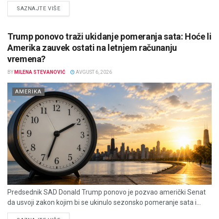
DETAILS
SAZNAJTE VIŠE
Trump ponovo traži ukidanje pomeranja sata: Hoće li
Amerika zauvek ostati na letnjem računanju
vremena?
BY
MILENA STEVANOVIĆ
AVGUST 6, 2026
AMERIKA
Predsednik SAD Donald Trump ponovo je pozvao američki Senat
da usvoji zakon kojim bi se ukinulo sezonsko pomeranje sata i...