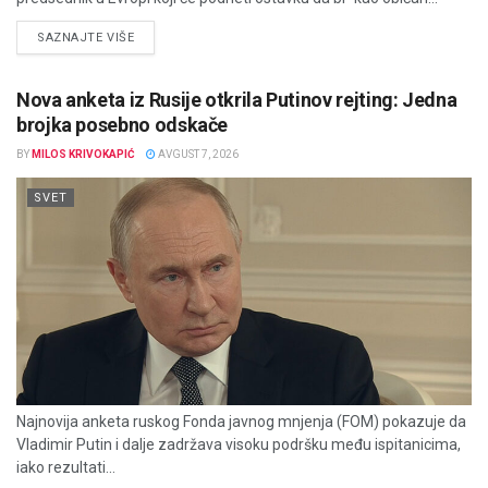
DETAILS
SAZNAJTE VIŠE
Nova anketa iz Rusije otkrila Putinov rejting: Jedna
brojka posebno odskače
BY
MILOS KRIVOKAPIĆ
AVGUST 7, 2026
SVET
Najnovija anketa ruskog Fonda javnog mnjenja (FOM) pokazuje da
Vladimir Putin i dalje zadržava visoku podršku među ispitanicima,
iako rezultati...