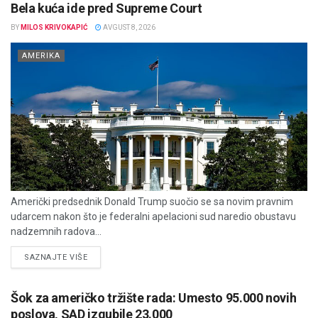
Bela kuća ide pred Supreme Court
BY
MILOS KRIVOKAPIĆ
AVGUST 8, 2026
AMERIKA
Američki predsednik Donald Trump suočio se sa novim pravnim
udarcem nakon što je federalni apelacioni sud naredio obustavu
nadzemnih radova...
DETAILS
SAZNAJTE VIŠE
Šok za američko tržište rada: Umesto 95.000 novih
poslova, SAD izgubile 23.000