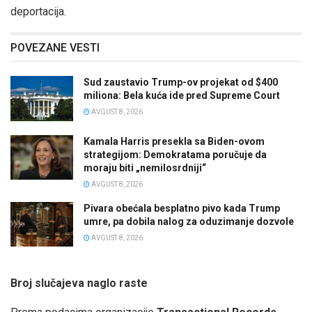
deportacija.
POVEZANE VESTI
Sud zaustavio Trump-ov projekat od $400
miliona: Bela kuća ide pred Supreme Court
AVGUST 8, 2026
Kamala Harris presekla sa Biden-ovom
strategijom: Demokratama poručuje da
moraju biti „nemilosrdniji“
AVGUST 8, 2026
Pivara obećala besplatno pivo kada Trump
umre, pa dobila nalog za oduzimanje dozvole
AVGUST 8, 2026
Broj slučajeva naglo raste