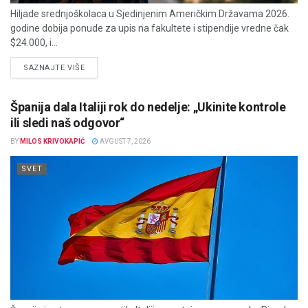
Hiljade srednjoškolaca u Sjedinjenim Američkim Državama 2026.
godine dobija ponude za upis na fakultete i stipendije vredne čak
$24.000, i...
DETAILS
SAZNAJTE VIŠE
Španija dala Italiji rok do nedelje: „Ukinite kontrole
ili sledi naš odgovor“
BY
MILOS KRIVOKAPIĆ
AVGUST 7, 2026
SVET