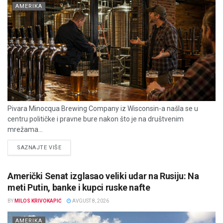
AMERIKA
Pivara Minocqua Brewing Company iz Wisconsin-a našla se u
centru političke i pravne bure nakon što je na društvenim
mrežama...
DETAILS
SAZNAJTE VIŠE
Američki Senat izglasao veliki udar na Rusiju: Na
meti Putin, banke i kupci ruske nafte
BY
MILOS KRIVOKAPIĆ
AVGUST 8, 2026
AMERIKA