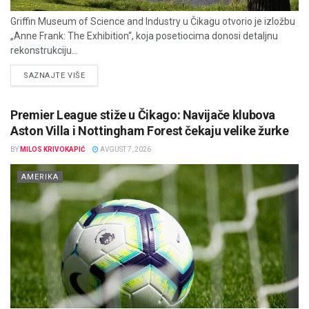
Griffin Museum of Science and Industry u Čikagu otvorio je izložbu
„Anne Frank: The Exhibition“, koja posetiocima donosi detaljnu
rekonstrukciju...
DETAILS
SAZNAJTE VIŠE
Premier League stiže u Čikago: Navijače klubova
Aston Villa i Nottingham Forest čekaju velike žurke
BY
MILOS KRIVOKAPIĆ
AVGUST 7, 2026
AMERIKA